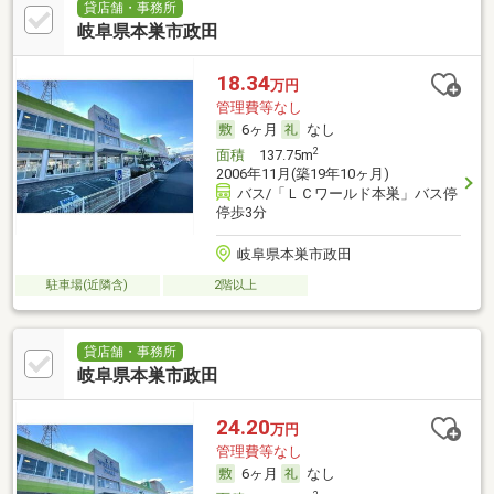
貸店舗・事務所
岐阜県本巣市政田
18.34
万円
管理費等なし
6ヶ月
なし
2
面積
137.75m
2006年11月(築19年10ヶ月)
バス/「ＬＣワールド本巣」バス停
停歩3分
岐阜県本巣市政田
駐車場(近隣含)
2階以上
貸店舗・事務所
岐阜県本巣市政田
24.20
万円
管理費等なし
6ヶ月
なし