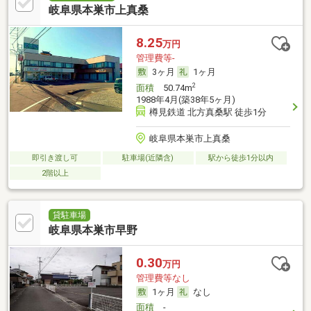
岐阜県本巣市上真桑
8.25
万円
管理費等-
3ヶ月
1ヶ月
2
面積
50.74m
1988年4月(築38年5ヶ月)
樽見鉄道 北方真桑駅 徒歩1分
岐阜県本巣市上真桑
即引き渡し可
駐車場(近隣含)
駅から徒歩1分以内
2階以上
貸駐車場
岐阜県本巣市早野
0.30
万円
管理費等なし
1ヶ月
なし
面積
-