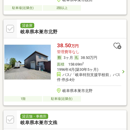
駐車場(近隣含)
2階以上
貸倉庫
岐阜県本巣市北野
38.50
万円
管理費等なし
3ヶ月
38.50万円
2
面積
158.69m
1996年4月(築30年5ヶ月)
バス/「岐阜特別支援学校前」バス
停 停歩4分
岐阜県本巣市北野
1階
駐車場(近隣含)
貸店舗・事務所
岐阜県本巣市文殊