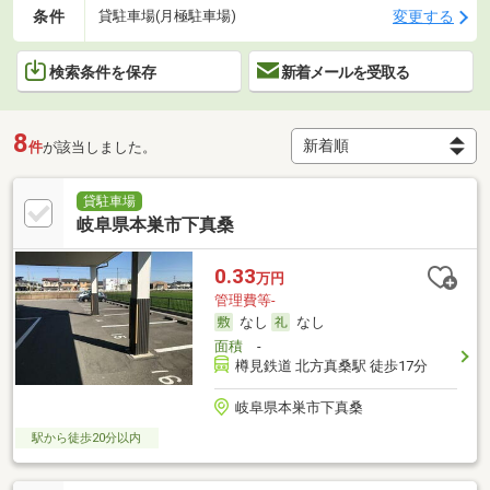
条件
変更する
貸駐車場(月極駐車場)
検索条件を保存
新着メールを受取る
8
件
が該当しました。
貸駐車場
岐阜県本巣市下真桑
0.33
万円
管理費等-
なし
なし
面積
-
樽見鉄道 北方真桑駅 徒歩17分
岐阜県本巣市下真桑
駅から徒歩20分以内