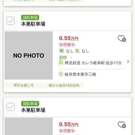
貸駐車場
本巣駐車場
0.55
万円
管理費等-
なし
なし
面積
-
樽見鉄道 モレラ岐阜駅 徒歩11分
岐阜県本巣市三橋
即引き渡し可
駅から徒歩15分以内
貸駐車場
本巣駐車場
0.55
万円
管理費等-