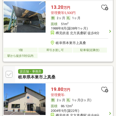
13.20
万円
管理費等5,500円
2ヶ月
1ヶ月
2
面積
51m
1988年8月(築38年1ヶ月)
樽見鉄道 北方真桑駅 徒歩8分
岐阜県本巣市上真桑
1階
即引き渡し可
駐車場(近隣含)
駅から徒歩10分以内
貸店舗・事務所
岐阜県本巣市上真桑
19.80
万円
管理費等-
2ヶ月
1ヶ月(2ヶ月)
2
面積
86.12m
2004年9月(築22年)
樽見鉄道 北方真桑駅 徒歩8分