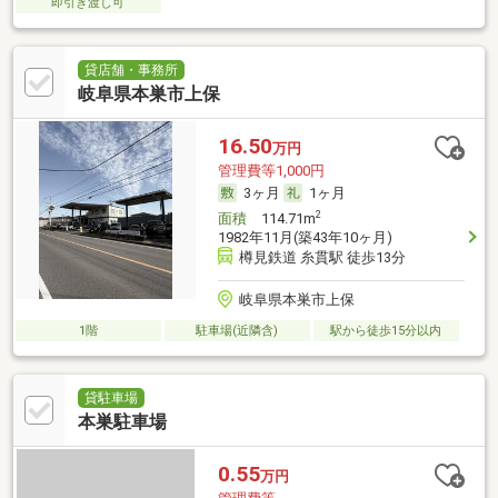
即引き渡し可
貸店舗・事務所
岐阜県本巣市上保
16.50
万円
管理費等1,000円
3ヶ月
1ヶ月
2
面積
114.71m
1982年11月(築43年10ヶ月)
樽見鉄道 糸貫駅 徒歩13分
岐阜県本巣市上保
1階
駐車場(近隣含)
駅から徒歩15分以内
貸駐車場
本巣駐車場
0.55
万円