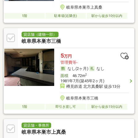
岐阜県本巣市上真桑
1階
駐車場(近隣含)
駅から徒歩10分以内
貸店舗（建物一部）
岐阜県本巣市三橋
5
万円
管理費等-
なし(2ヶ月)
なし
2
面積
46.72m
1981年7月(築45年2ヶ月)
樽見鉄道 北方真桑駅 徒歩13分
岐阜県本巣市三橋
1階
即引き渡し可
駅から徒歩15分以内
貸店舗・事務所
岐阜県本巣市上真桑