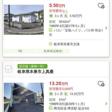
5.50
万円
管理費等なし
3ヶ月
5.50万円
2
面積
59.62m
1989年4月(築37年5ヶ月)
バス/「宝珠ハイツ」バス停 停歩1
分
岐阜県本巣市文殊
1階
駐車場(近隣含)
貸店舗（建物一部）
岐阜県本巣市上真桑
13.20
万円
管理費等5,000円
2ヶ月
13.20万円
2
面積
51m
1988年8月(築38年1ヶ月)
樽見鉄道 樽見駅 徒歩9分