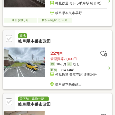
樽見鉄道 モレラ岐阜駅 徒歩8分
岐阜県本巣市早野
即引き渡し可
駅から徒歩10分以内
貸地
岐阜県本巣市政田
22
万円
管理費等22,000円
10ヶ月
なし
2
面積
714.14m
樽見鉄道 美江寺駅 徒歩34分
岐阜県本巣市政田
貸店舗（建物一部）
岐阜県本巣市政田