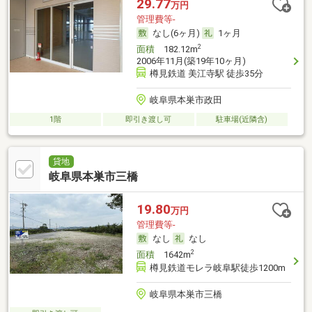
29.77
万円
管理費等-
なし(6ヶ月)
1ヶ月
2
面積
182.12m
2006年11月(築19年10ヶ月)
樽見鉄道 美江寺駅 徒歩35分
岐阜県本巣市政田
1階
即引き渡し可
駐車場(近隣含)
貸地
岐阜県本巣市三橋
19.80
万円
管理費等-
なし
なし
2
面積
1642m
樽見鉄道モレラ岐阜駅徒歩1200m
岐阜県本巣市三橋