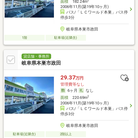
2
面積
182.24m
2006年11月(築19年10ヶ月)
バス/「ＬＣワールド本巣」バス停
停歩3分
岐阜県本巣市政田
1階
駐車場(近隣含)
貸店舗・事務所
岐阜県本巣市政田
29.37
万円
管理費等なし
6ヶ月
なし
2
面積
220.69m
2006年11月(築19年10ヶ月)
バス/「ＬＣワールド本巣」バス停
停歩3分
岐阜県本巣市政田
駐車場(近隣含)
2階以上