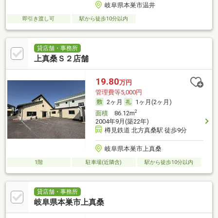
岐阜県本巣市温井
即引き渡し可
駅から徒歩10分以内
貸店舗・事務所
上真桑Ｓ２店舗
19.80
万円
管理費等5,000円
2ヶ月
1ヶ月(2ヶ月)
2
面積
86.12m
2004年9月(築22年)
樽見鉄道 北方真桑駅 徒歩9分
岐阜県本巣市上真桑
1階
駐車場(近隣含)
駅から徒歩10分以内
貸店舗・事務所
岐阜県本巣市上真桑