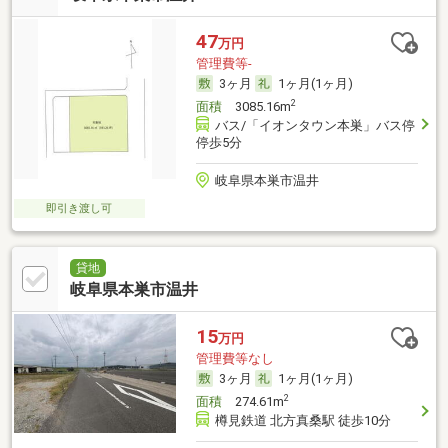
47
万円
管理費等-
3ヶ月
1ヶ月(1ヶ月)
2
面積
3085.16m
バス/「イオンタウン本巣」バス停
停歩5分
岐阜県本巣市温井
即引き渡し可
貸地
岐阜県本巣市温井
15
万円
管理費等なし
3ヶ月
1ヶ月(1ヶ月)
2
面積
274.61m
樽見鉄道 北方真桑駅 徒歩10分