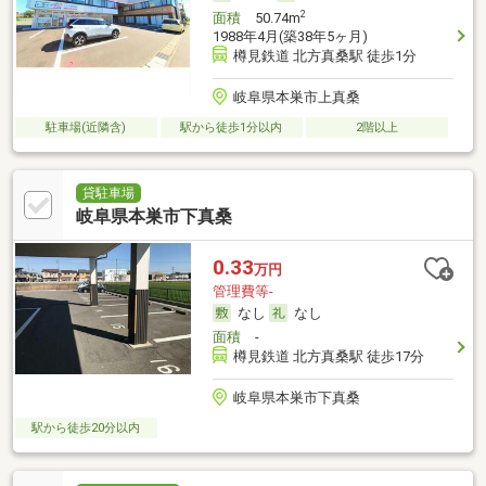
2
面積
50.74m
1988年4月(築38年5ヶ月)
樽見鉄道 北方真桑駅 徒歩1分
岐阜県本巣市上真桑
駐車場(近隣含)
駅から徒歩1分以内
2階以上
貸駐車場
岐阜県本巣市下真桑
0.33
万円
管理費等-
なし
なし
面積
-
樽見鉄道 北方真桑駅 徒歩17分
岐阜県本巣市下真桑
駅から徒歩20分以内