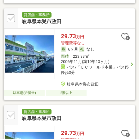
貸店舗・事務所
岐阜県本巣市政田
29.73
万円
管理費等なし
6ヶ月
なし
2
面積
223.33m
2006年11月(築19年10ヶ月)
バス/「ＬＣワールド本巣」バス停
停歩3分
岐阜県本巣市政田
駐車場(近隣含)
2階以上
貸店舗・事務所
岐阜県本巣市政田
29.73
万円