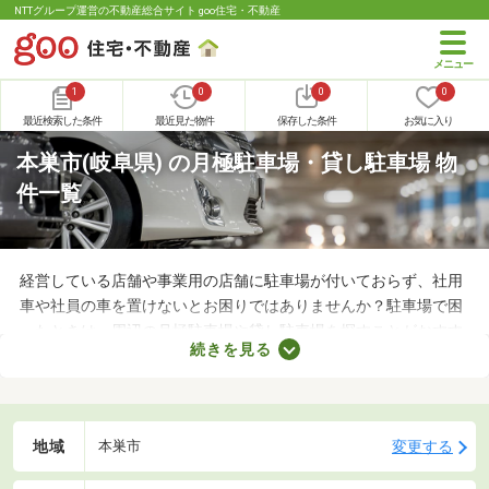
NTTグループ運営の不動産総合サイト goo住宅・不動産
1
0
0
0
最近検索した条件
最近見た物件
保存した条件
お気に入り
本巣市(岐阜県) の月極駐車場・貸し駐車場 物
件一覧
経営している店舗や事業用の店舗に駐車場が付いておらず、社用
車や社員の車を置けないとお困りではありませんか？駐車場で困
ったときは、周辺の月極駐車場や貸し駐車場を探すことがおすす
続きを見る
め。店舗や事務所から近い場所に駐車スペースを確保できれば、
車への移動も楽に行えます。ここで月極駐車場・貸し駐車場を紹
介するので、立地をチェックしてみましょう。
地域
変更する
本巣市