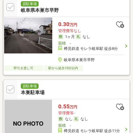
貸駐車場
岐阜県本巣市早野
0.30
万円
管理費等なし
1ヶ月
なし
面積
-
樽見鉄道 モレラ岐阜駅 徒歩8分
岐阜県本巣市早野
即引き渡し可
駅から徒歩10分以内
貸駐車場
本巣駐車場
0.55
万円
管理費等-
なし
なし
面積
-
樽見鉄道 モレラ岐阜駅 徒歩11分