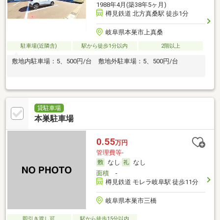
1988年4月(築38年5ヶ月)
樽見鉄道 北方真桑駅 徒歩1分
岐阜県本巣市上真桑
駐車場(近隣含)
駅から徒歩1分以内
2階以上
敷地内駐車場：5、500円/台 敷地外駐車場：5、500円/台
貸駐車場
本巣駐車場
0.55
万円
管理費等-
なし
なし
面積
-
樽見鉄道 モレラ岐阜駅 徒歩11分
岐阜県本巣市三橋
即引き渡し可
駅から徒歩15分以内