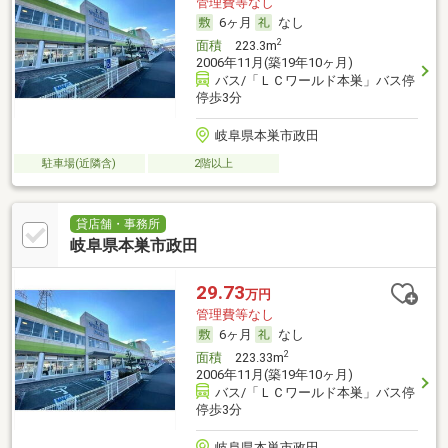
管理費等なし
6ヶ月
なし
2
面積
223.3m
2006年11月(築19年10ヶ月)
バス/「ＬＣワールド本巣」バス停
停歩3分
岐阜県本巣市政田
駐車場(近隣含)
2階以上
貸店舗・事務所
岐阜県本巣市政田
29.73
万円
管理費等なし
6ヶ月
なし
2
面積
223.33m
2006年11月(築19年10ヶ月)
バス/「ＬＣワールド本巣」バス停
停歩3分
岐阜県本巣市政田