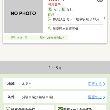
管理費等-
なし
なし
面積
-
樽見鉄道 モレラ岐阜駅 徒歩11分
岐阜県本巣市三橋
即引き渡し可
駅から徒歩15分以内
1～8
件
地域
変更する
本巣市
条件
変更する
貸駐車場(月極駐車場)
検索条件を保存
新着メールを受取る