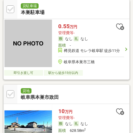
貸駐車場
本巣駐車場
0.55
万円
管理費等-
なし
なし
面積
-
樽見鉄道 モレラ岐阜駅 徒歩11分
岐阜県本巣市三橋
即引き渡し可
駅から徒歩15分以内
貸地
岐阜県本巣市政田
10
万円
管理費等-
なし
なし
2
面積
628.58m