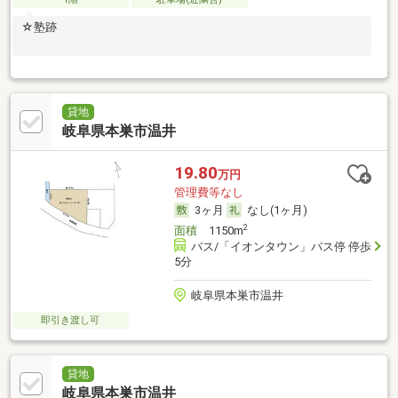
☆塾跡
貸地
岐阜県本巣市温井
19.80
万円
管理費等なし
3ヶ月
なし(1ヶ月)
2
面積
1150m
バス/「イオンタウン」バス停 停歩
5分
岐阜県本巣市温井
即引き渡し可
貸地
岐阜県本巣市温井