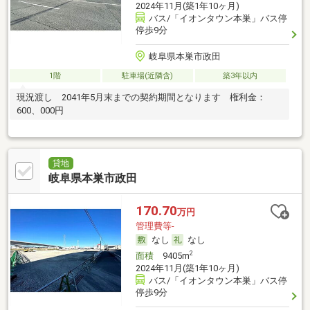
2024年11月(築1年10ヶ月)
バス/「イオンタウン本巣」バス停
停歩9分
岐阜県本巣市政田
1階
駐車場(近隣含)
築3年以内
現況渡し 2041年5月末までの契約期間となります 権利金：
600、000円
貸地
岐阜県本巣市政田
170.70
万円
管理費等-
なし
なし
2
面積
9405m
2024年11月(築1年10ヶ月)
バス/「イオンタウン本巣」バス停
停歩9分