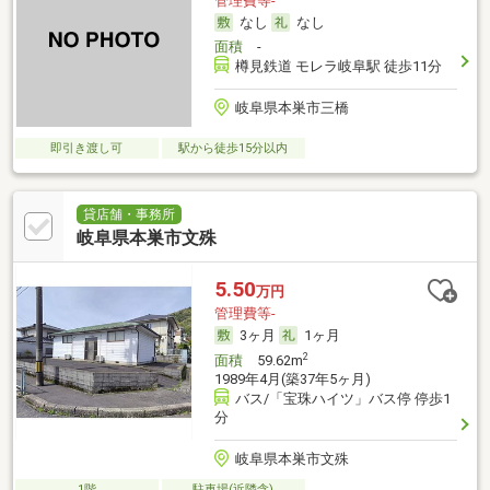
管理費等-
なし
なし
面積
-
樽見鉄道 モレラ岐阜駅 徒歩11分
岐阜県本巣市三橋
即引き渡し可
駅から徒歩15分以内
貸店舗・事務所
岐阜県本巣市文殊
5.50
万円
管理費等-
3ヶ月
1ヶ月
2
面積
59.62m
1989年4月(築37年5ヶ月)
バス/「宝珠ハイツ」バス停 停歩1
分
岐阜県本巣市文殊
1階
駐車場(近隣含)