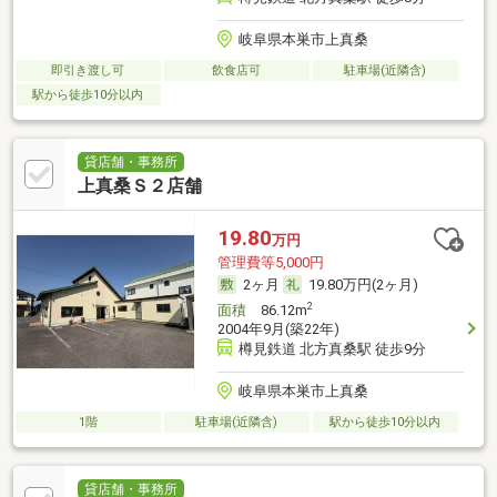
岐阜県本巣市上真桑
即引き渡し可
飲食店可
駐車場(近隣含)
駅から徒歩10分以内
貸店舗・事務所
上真桑Ｓ２店舗
19.80
万円
管理費等5,000円
2ヶ月
19.80万円(2ヶ月)
2
面積
86.12m
2004年9月(築22年)
樽見鉄道 北方真桑駅 徒歩9分
岐阜県本巣市上真桑
1階
駐車場(近隣含)
駅から徒歩10分以内
貸店舗・事務所