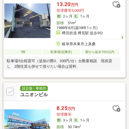
13.20
万円
管理費等5,000円
2ヶ月
1ヶ月
2
面積
51m
1988年8月(築38年1ヶ月)
樽見鉄道 樽見駅 徒歩9分
岐阜県本巣市上真桑
1階
駐車場(近隣含)
駅から徒歩10分以内
駐車場5台程度可（追加の際3、300円/台）台数要相談 現状貸
し 2階住居も併せて借りたい場合は賃料
貸店舗・事務所
ユニオンビル
8.25
万円
管理費等-
3ヶ月
1ヶ月
2
面積
50.74m