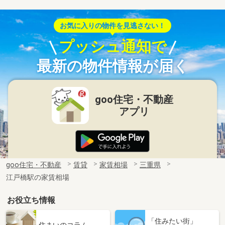
お気に入りの物件を見逃さない！
プッシュ通知で
最新の物件情報が届く
goo住宅・不動産
アプリ
goo住宅・不動産
賃貸
家賃相場
三重県
江戸橋駅の家賃相場
お役立ち情報
「住みたい街」