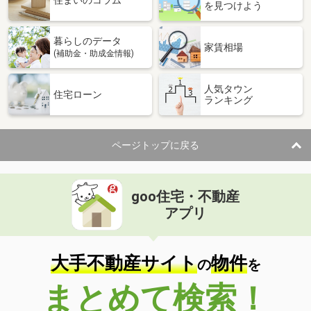
住まいのコラム
を見つけよう
暮らしのデータ
家賃相場
(補助金・助成金情報)
人気タウン
住宅ローン
ランキング
ページトップに戻る
goo住宅・不動産
アプリ
大手不動産サイト
物件
の
を
まとめて検索！