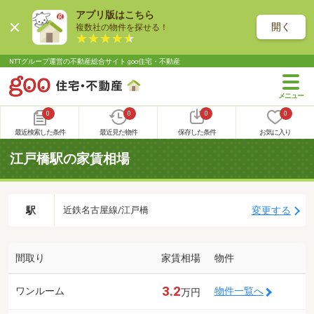
アプリ版はこちら
開く
複数社の物件を探せる！
NTTグループ運営の不動産総合サイト goo住宅・不動産
0
0
0
0
最近検索した条件
最近見た物件
保存した条件
お気に入り
江戸橋駅の家賃相場
駅
変更する
近鉄名古屋線/江戸橋
間取り
家賃相場
物件
3.2
ワンルーム
物件一覧へ
万円