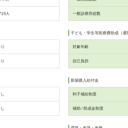
719人
一般診療所総数
子ども・学生等医療費助成（通
あり
対象年齢
あり
自己負担
新築購入給付金
なし
利子補給制度
なし
補助 ⁄ 助成金制度
増築・改築・改修