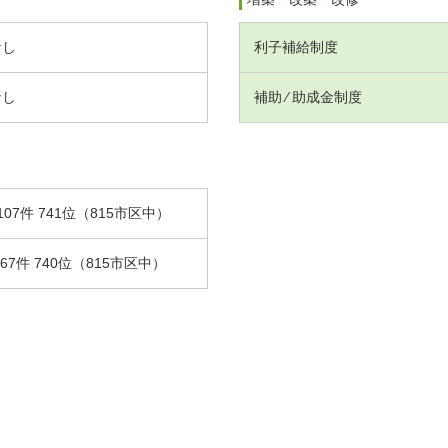
なし
利子補給制度
なし
補助 ⁄ 助成金制度
107件 741位（815市区中）
.67件 740位（815市区中）