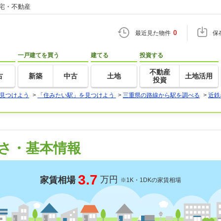
住宅・不動産
0
最近見た物件
保
一戸建てを買う
建てる
投資する
不動産
古
新築
中古
土地
土地活用
投資
見つけよう
>
「住みたい駅」を見つけよう
>
三重県の路線から駅を調べる
>
近鉄
さ・基本情報
3.7
万円
家賃相場
※1K・1DKの家賃相場