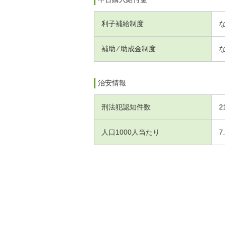
利子補給制度
補助 ⁄ 助成金制度
治安情報
刑法犯認知件数
2
人口1000人当たり
7