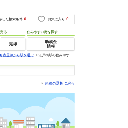
0
0
存した検索条件
お気に入り
売る
住みやすい街を探す
助成金
売却
情報
名古屋線から駅を選ぶ
>
江戸橋駅の住みやす
路線の選択に戻る