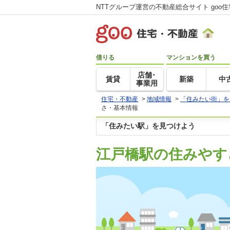
NTTグループ運営の不動産総合サイト goo
借りる
マンションを買う
店舗･
賃貸
新築
中
事業用
住宅・不動産
>
地域情報
>
「住みたい街」を
さ・基本情報
「住みたい駅」を見つけよう
江戸橋駅の住みやす