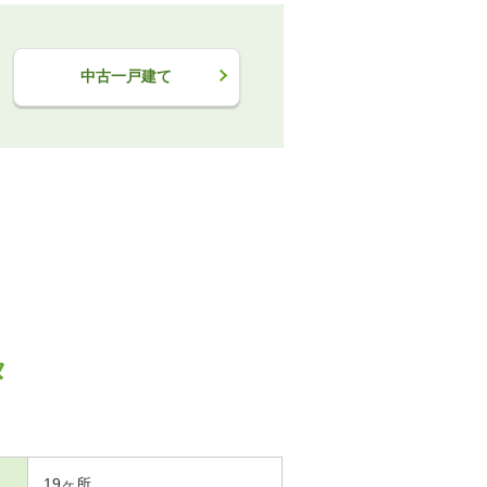
中古一戸建て
タ
19ヶ所