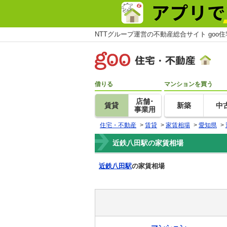
NTTグループ運営の不動産総合サイト goo
借りる
マンションを買う
店舗･
賃貸
新築
中
事業用
住宅・不動産
>
賃貸
>
家賃相場
>
愛知県
>
近鉄八田駅の家賃相場
近鉄八田駅
の家賃相場