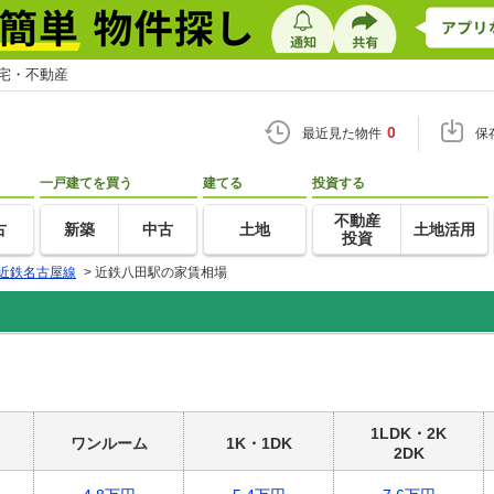
住宅・不動産
0
最近見た物件
保
一戸建てを買う
建てる
投資する
不動産
古
新築
中古
土地
土地活用
投資
近鉄名古屋線
>
近鉄八田駅の家賃相場
1LDK・2K
ワンルーム
1K・1DK
2DK