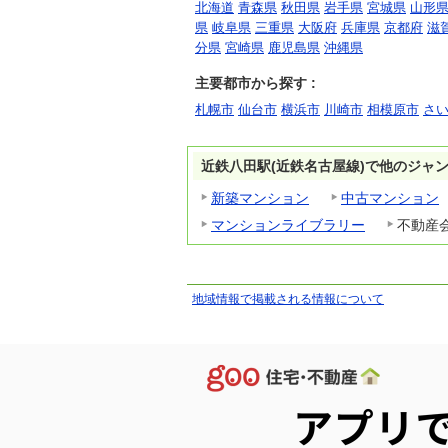
北海道
青森県
秋田県
岩手県
宮城県
山形
県
岐阜県
三重県
大阪府
兵庫県
京都府
滋
分県
宮崎県
鹿児島県
沖縄県
主要都市から探す :
札幌市
仙台市
横浜市
川崎市
相模原市
さ
近鉄八田駅(近鉄名古屋線)で他のジャ
新築マンション
中古マンション
マンションライブラリー
不動産
地域情報で掲載される情報について