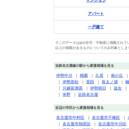
マンション
アパート
一戸建て
※このデータはgoo住宅・不動産に掲載され
以上の掲載があるものについてのみ対象としま
近鉄名古屋線の駅から家賃相場を見る
伊勢中川
｜
桃園
｜
久居
｜
南が丘
｜
伊勢若松
｜
箕田
｜
長太ノ浦
｜
｜
川越富洲原
｜
伊勢朝日
｜
益生
｜
米野
｜
近鉄名古屋
近辺の市区から家賃相場を見る
名古屋市中村区
｜
名古屋市千種区
｜
｜
名古屋市熱田区
｜
名古屋市中川区