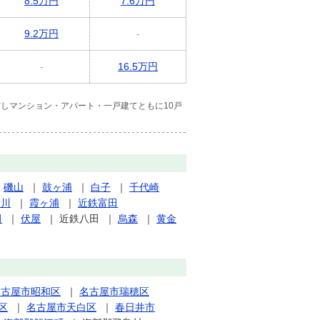
8.5万円
7.6万円
9.2万円
-
-
16.5万円
しマンション・アパート・一戸建てともに10戸
｜
磯山
｜
鼓ヶ浦
｜
白子
｜
千代崎
倉川
｜
霞ヶ浦
｜
近鉄富田
田
｜
伏屋
｜
近鉄八田
｜
烏森
｜
黄金
名古屋市昭和区
｜
名古屋市瑞穂区
区
｜
名古屋市天白区
｜
春日井市