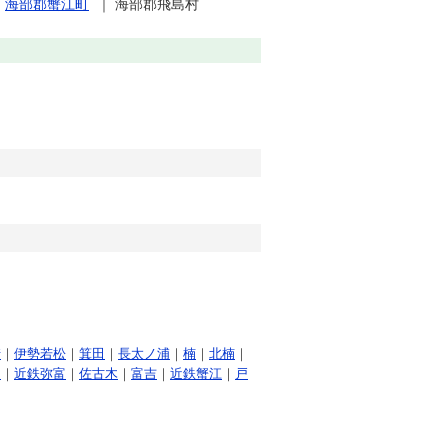
｜
海部郡蟹江町
｜
海部郡飛島村
崎
｜
伊勢若松
｜
箕田
｜
長太ノ浦
｜
楠
｜
北楠
｜
島
｜
近鉄弥富
｜
佐古木
｜
富吉
｜
近鉄蟹江
｜
戸