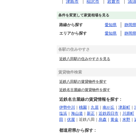
｜
津島市
｜
稲沢市
｜
岩倉市
｜
清
条件を変更して家賃相場を見る
路線から探す
愛知県
静岡
エリアから探す
愛知県
静岡
各駅の住みやすさ
近鉄八田駅の住みやすさを見る
賃貸物件検索
近鉄八田駅の賃貸物件を探す
近鉄名古屋線の賃貸物件を探す
近鉄名古屋線の賃貸情報を探す :
伊勢中川
｜
桃園
｜
久居
｜
南が丘
｜
津新町
｜
塩浜
｜
海山道
｜
新正
｜
近鉄四日市
｜
川原町
田
｜
伏屋
｜近鉄八田｜
烏森
｜
黄金
｜
米野
｜
都道府県から探す :