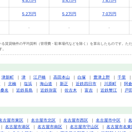
4.8万円
5.4万円
7.6万円
5.2万円
5.2万円
7.0万円
-
-
-
ている賃貸物件の平均賃料（管理費・駐車場代などを除く）を算出したものです。ただ
す。
｜
津新町
｜
津
｜
江戸橋
｜
高田本山
｜
白塚
｜
豊津上野
｜
千里
楠
｜
北楠
｜
塩浜
｜
海山道
｜
新正
｜
近鉄四日市
｜
川原町
｜
阿
｜
桑名
｜
近鉄長島
｜
近鉄弥富
｜
佐古木
｜
富吉
｜
近鉄蟹江
｜
戸
名古屋市東区
｜
名古屋市北区
｜
名古屋市西区
｜
名古屋市中区
｜
｜
名古屋市港区
｜
名古屋市南区
｜
名古屋市守山区
｜
名古屋市名東