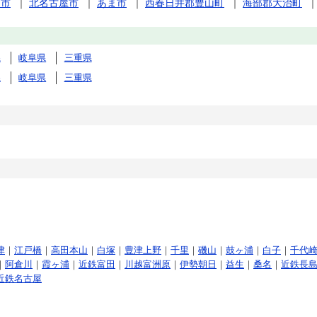
須市
｜
北名古屋市
｜
あま市
｜
西春日井郡豊山町
｜
海部郡大治町
県
岐阜県
三重県
県
岐阜県
三重県
津
｜
江戸橋
｜
高田本山
｜
白塚
｜
豊津上野
｜
千里
｜
磯山
｜
鼓ヶ浦
｜
白子
｜
千代
｜
阿倉川
｜
霞ヶ浦
｜
近鉄富田
｜
川越富洲原
｜
伊勢朝日
｜
益生
｜
桑名
｜
近鉄長
近鉄名古屋