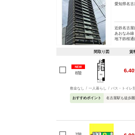
愛知県名古
近鉄名古屋
あおなみ線
地下鉄桜通線
間取り図
賃
NEW
6.40
8階
敷金なし
一人暮らし
バス・トイレ
おすすめポイント
名古屋駅も徒歩圏
7階