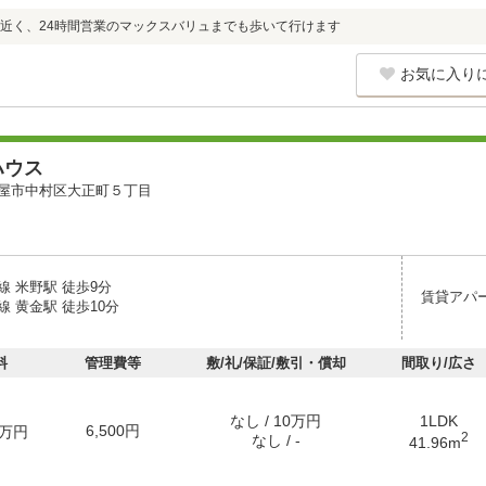
近く、24時間営業のマックスバリュまでも歩いて行けます
お気に入り
ハウス
屋市中村区大正町５丁目
線 米野駅 徒歩9分
賃貸アパ
 黄金駅 徒歩10分
料
管理費等
敷/礼/保証/敷引・償却
間取り/広さ
なし / 10万円
1LDK
6,500円
万円
2
なし / -
41.96m