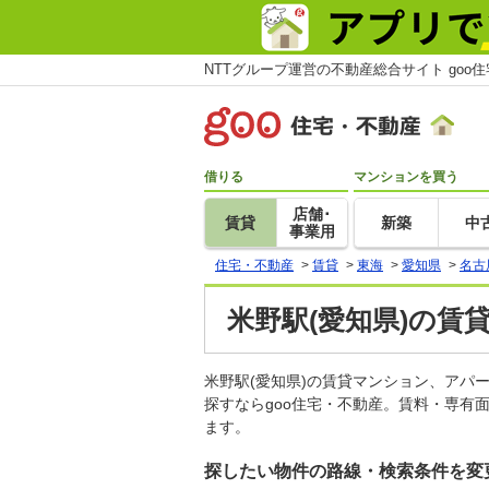
NTTグループ運営の不動産総合サイト goo
借りる
マンションを買う
店舗･
賃貸
新築
中
事業用
住宅・不動産
>
賃貸
>
東海
>
愛知県
>
名古
米野駅(愛知県)の賃
米野駅(愛知県)の賃貸マンション、ア
探すならgoo住宅・不動産。賃料・専有
ます。
探したい物件の路線・検索条件を変