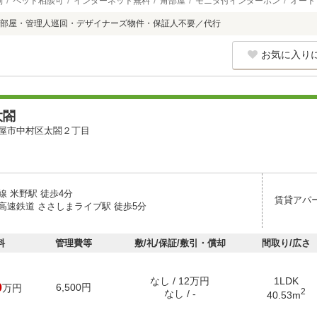
別
ペット相談可
インターネット無料
角部屋
モニタ付インターホン
オート
部屋・管理人巡回・デザイナーズ物件・保証人不要／代行
お気に入り
太閤
屋市中村区太閤２丁目
線 米野駅 徒歩4分
賃貸アパ
高速鉄道 ささしまライブ駅 徒歩5分
料
管理費等
敷/礼/保証/敷引・償却
間取り/広さ
なし / 12万円
1LDK
0
6,500円
万円
2
なし / -
40.53m