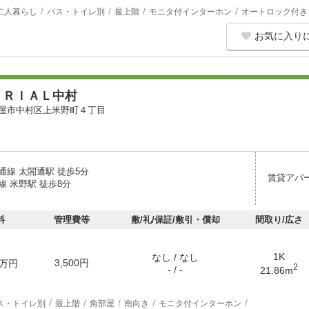
二人暮らし
バス・トイレ別
最上階
モニタ付インターホン
オートロック付き
お気に入り
ＥＲＩＡＬ中村
屋市中村区上米野町４丁目
通線 太閤通駅 徒歩5分
賃貸アパ
線 米野駅 徒歩8分
料
管理費等
敷/礼/保証/敷引・償却
間取り/広さ
1K
なし / なし
3,500円
万円
2
- / -
21.86m
ス・トイレ別
最上階
角部屋
南向き
モニタ付インターホン