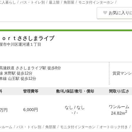
二人暮らし
バス・トイレ別
最上階
角部屋
モニタ付インターホン
お気に入り
ｆｏｒｔささしまライブ
屋市中川区運河通１丁目
高速鉄道 ささしまライブ駅 徒歩8分
 米野駅 徒歩12分
賃貸マンシ
線 山王駅 徒歩12分
料
管理費等
敷/礼/保証/敷引・償却
間取り/広さ
ワンルーム
なし / なし
6,000円
万円
2
- / -
24.82m
ンルーム
バス・トイレ別
角部屋
モニタ付インターホン
オートロック付き