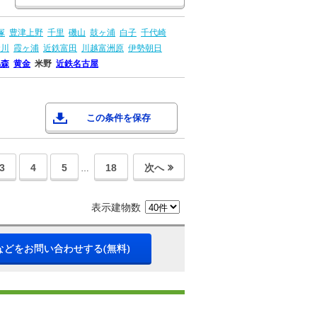
塚
豊津上野
千里
磯山
鼓ヶ浦
白子
千代崎
倉川
霞ヶ浦
近鉄富田
川越富洲原
伊勢朝日
烏森
黄金
米野
近鉄名古屋
この条件を保存
3
4
5
18
次へ
…
表示建物数
などをお問い合わせする(無料)