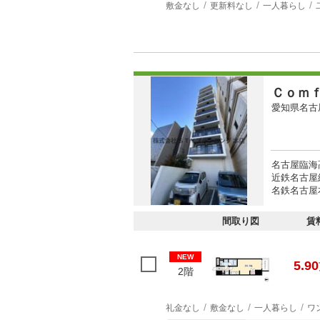
敷金なし
更新料なし
一人暮らし
Ｃｏｍ
愛知県名古
名古屋臨海
近鉄名古屋線
名鉄名古屋本
間取り図
賃
NEW
5.90
2階
礼金なし
敷金なし
一人暮らし
ワ