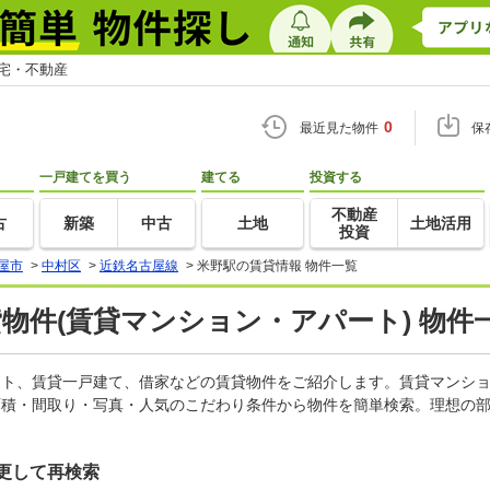
住宅・不動産
0
最近見た物件
保
一戸建てを買う
建てる
投資する
不動産
古
新築
中古
土地
土地活用
投資
屋市
>
中村区
>
近鉄名古屋線
>
米野駅の賃貸情報 物件一覧
貸物件(賃貸マンション・アパート) 物件
パート、賃貸一戸建て、借家などの賃貸物件をご紹介します。賃貸マンシ
面積・間取り・写真・人気のこだわり条件から物件を簡単検索。理想の部
更して再検索