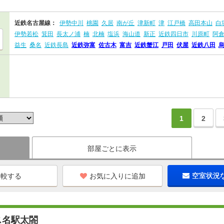
近鉄名古屋線：
伊勢中川
桃園
久居
南が丘
津新町
津
江戸橋
高田本山
白
伊勢若松
箕田
長太ノ浦
楠
北楠
塩浜
海山道
新正
近鉄四日市
川原町
阿
益生
桑名
近鉄長島
近鉄弥富
佐古木
富吉
近鉄蟹江
戸田
伏屋
近鉄八田
1
2
部屋ごとに表示
お気に入りに追加
空室状況
ス名駅太閤