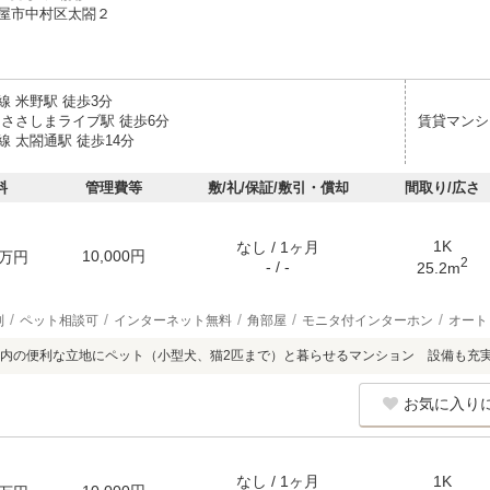
屋市中村区太閤２
線 米野駅 徒歩3分
 ささしまライブ駅 徒歩6分
賃貸マンシ
 太閤通駅 徒歩14分
料
管理費等
敷/礼/保証/敷引・償却
間取り/広さ
1K
なし / 1ヶ月
10,000円
万円
2
- / -
25.2m
別
ペット相談可
インターネット無料
角部屋
モニタ付インターホン
オート
内の便利な立地にペット（小型犬、猫2匹まで）と暮らせるマンション 設備も充
お気に入り
なし / 1ヶ月
1K