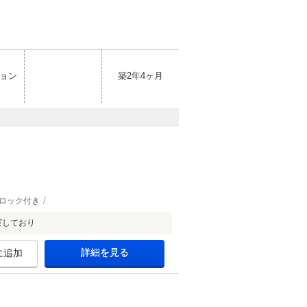
ョン
築2年4ヶ月
ロック付き
実しており
詳細を見る
に追加