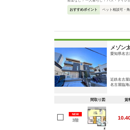
敷金なし
一人暮らし
バス・トイレ
おすすめポイント
ペット相談可・角
メゾン
愛知県名古
近鉄名古屋
名古屋臨海
間取り図
賃
NEW
10.4
3階