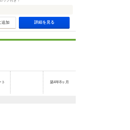
ロック付き
詳細を見る
に追加
ート
築4年8ヶ月