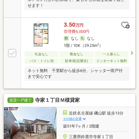
せます！
3.50
万円
管理費6,000円
なし
なし
2
1階 / 1DK（29.25m
）
礼金なし
敷金なし
一人暮らし
バス・トイレ別
駐車場(近隣含)
インターネット無料
ネット無料 千里駅から徒歩6分、シャッター雨戸付
きで安心です
寺家１丁目Ｍ様貸家
賃貸一戸建て
近鉄名古屋線 磯山駅 徒歩13分
その他の交通
築51年7ヶ月 / 2階建
三重県鈴鹿市寺家１丁目