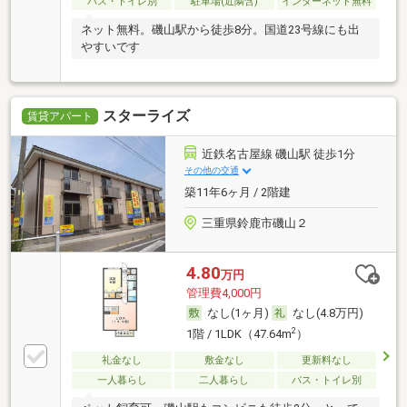
バス・トイレ別
駐車場(近隣含)
インターネット無料
ネット無料。磯山駅から徒歩8分。国道23号線にも出
やすいです
スターライズ
賃貸アパート
近鉄名古屋線 磯山駅 徒歩1分
その他の交通
築11年6ヶ月 / 2階建
三重県鈴鹿市磯山２
4.80
万円
管理費4,000円
なし(1ヶ月)
なし(4.8万円)
2
1階 / 1LDK（47.64m
）
礼金なし
敷金なし
更新料なし
一人暮らし
二人暮らし
バス・トイレ別