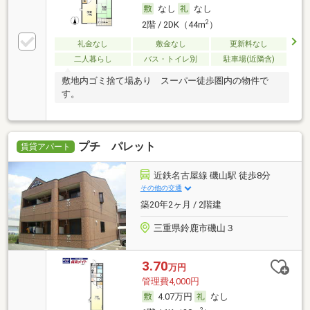
なし
なし
2
2階 / 2DK（44m
）
礼金なし
敷金なし
更新料なし
二人暮らし
バス・トイレ別
駐車場(近隣含)
敷地内ゴミ捨て場あり スーパー徒歩圏内の物件で
す。
プチ パレット
賃貸アパート
近鉄名古屋線 磯山駅 徒歩8分
その他の交通
築20年2ヶ月 / 2階建
三重県鈴鹿市磯山３
3.70
万円
管理費4,000円
4.07万円
なし