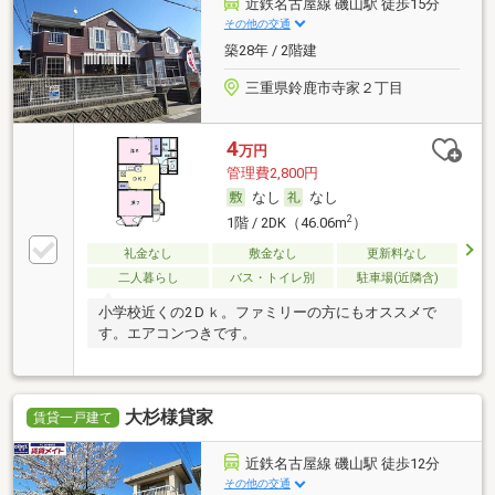
近鉄名古屋線 磯山駅 徒歩15分
その他の交通
築28年 / 2階建
三重県鈴鹿市寺家２丁目
4
万円
管理費2,800円
なし
なし
2
1階 / 2DK（46.06m
）
礼金なし
敷金なし
更新料なし
二人暮らし
バス・トイレ別
駐車場(近隣含)
小学校近くの2Ｄｋ。ファミリーの方にもオススメで
す。エアコンつきです。
大杉様貸家
賃貸一戸建て
近鉄名古屋線 磯山駅 徒歩12分
その他の交通