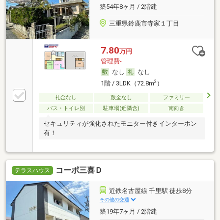
築54年8ヶ月 / 2階建
三重県鈴鹿市寺家１丁目
7.80
万円
管理費-
なし
なし
2
1階 / 3LDK（72.8m
）
礼金なし
敷金なし
ファミリー
バス・トイレ別
駐車場(近隣含)
南向き
セキュリティが強化されたモニター付きインターホン
有！
コーポ三喜Ｄ
テラスハウス
近鉄名古屋線 千里駅 徒歩8分
その他の交通
築19年7ヶ月 / 2階建