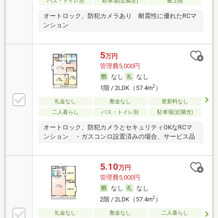
バス・トイレ別
駐車場(近隣含)
最上階
オートロック、防犯カメラあり 耐震性に優れたRCマ
ンション
5
万円
管理費5,000円
なし
なし
2
1階 / 2LDK（57.4m
）
礼金なし
敷金なし
更新料なし
二人暮らし
バス・トイレ別
駐車場(近隣含)
オートロック、防犯カメラとセキュリティOKなRCマ
ンション ・ガスコンロ設置済みの場合、サービス品
5.10
万円
管理費5,000円
なし
なし
2
2階 / 2LDK（57.4m
）
礼金なし
敷金なし
二人暮らし