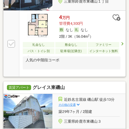
三重県鈴鹿市東磯山１丁目
4
万円
管理費4,300円
なし
なし
2
2階 / 3K（56.04m
）
礼金なし
敷金なし
ファミリー
バス・トイレ別
駐車場(近隣含)
インターネット無料
人気の中階段コーポ
グレイス東磯山
賃貸アパート
近鉄名古屋線 磯山駅 徒歩13分
その他の交通
築29年7ヶ月 / 2階建
三重県鈴鹿市東磯山３