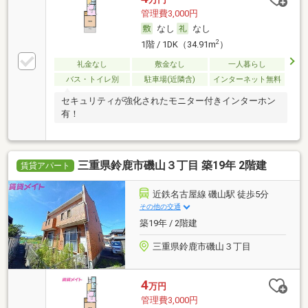
管理費3,000円
なし
なし
2
1階 / 1DK（34.91m
）
礼金なし
敷金なし
一人暮らし
バス・トイレ別
駐車場(近隣含)
インターネット無料
セキュリティが強化されたモニター付きインターホン
有！
三重県鈴鹿市磯山３丁目 築19年 2階建
賃貸アパート
近鉄名古屋線 磯山駅 徒歩5分
その他の交通
築19年 / 2階建
三重県鈴鹿市磯山３丁目
4
万円
管理費3,000円