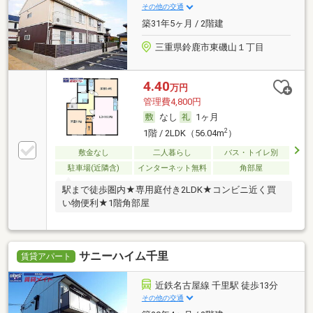
その他の交通
築31年5ヶ月 / 2階建
三重県鈴鹿市東磯山１丁目
4.40
万円
管理費4,800円
なし
1ヶ月
2
1階 / 2LDK（56.04m
）
敷金なし
二人暮らし
バス・トイレ別
駐車場(近隣含)
インターネット無料
角部屋
駅まで徒歩圏内★専用庭付き2LDK★コンビニ近く買
い物便利★1階角部屋
サニーハイム千里
賃貸アパート
近鉄名古屋線 千里駅 徒歩13分
その他の交通