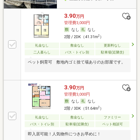
3.90
万円
管理費3,000円
なし
なし
2
2階 / 2DK（41.31m
）
礼金なし
敷金なし
更新料なし
二人暮らし
バス・トイレ別
駐車場(近隣含)
ペット飼育可 敷地内ゴミ捨て場ありのお部屋です。
3.90
万円
管理費3,000円
なし
なし
2
2階 / 3DK（51.64m
）
礼金なし
敷金なし
ファミリー
バス・トイレ別
駐車場(近隣含)
ペット相談可
即入居可能！人気物件につきお早めに！