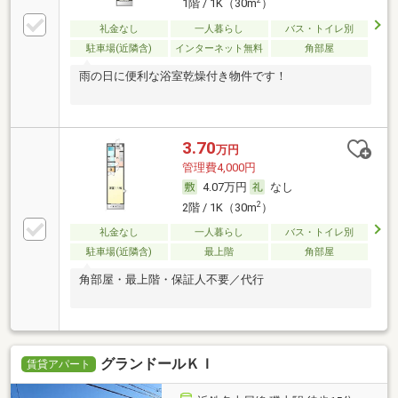
2
1階 / 1K（30m
）
礼金なし
一人暮らし
バス・トイレ別
駐車場(近隣含)
インターネット無料
角部屋
雨の日に便利な浴室乾燥付き物件です！
3.70
万円
管理費4,000円
4.07万円
なし
2
2階 / 1K（30m
）
礼金なし
一人暮らし
バス・トイレ別
駐車場(近隣含)
最上階
角部屋
角部屋・最上階・保証人不要／代行
グランドールＫＩ
賃貸アパート