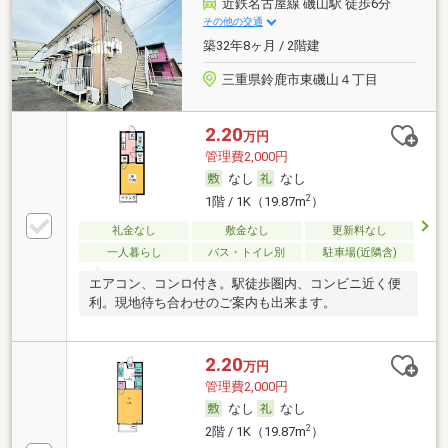
近鉄名古屋線 磯山駅 徒歩6分
その他の交通
築32年8ヶ月 / 2階建
三重県鈴鹿市東磯山４丁目
2.20
万円
管理費2,000円
なし
なし
2
1階 / 1K（19.87m
）
礼金なし
敷金なし
更新料なし
一人暮らし
バス・トイレ別
駐車場(近隣含)
エアコン、コンロ付き。駅徒歩圏内、コンビニ近く便
利。現地待ち合わせのご案内も出来ます。
2.20
万円
管理費2,000円
なし
なし
2
2階 / 1K（19.87m
）