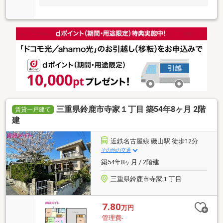
三重県鈴鹿市寺家１丁目 築54年8ヶ月 2階
賃貸一戸建て
建
近鉄名古屋線 磯山駅 徒歩12分
その他の交通
築54年8ヶ月 / 2階建
三重県鈴鹿市寺家１丁目
7.80
万円
管理費-