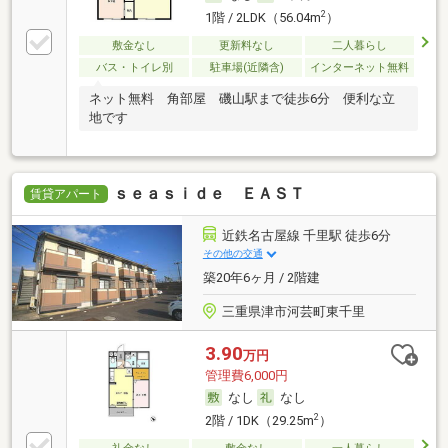
2
1階 / 2LDK（56.04m
）
敷金なし
更新料なし
二人暮らし
バス・トイレ別
駐車場(近隣含)
インターネット無料
ネット無料 角部屋 磯山駅まで徒歩6分 便利な立
地です
ｓｅａｓｉｄｅ ＥＡＳＴ
賃貸アパート
近鉄名古屋線 千里駅 徒歩6分
その他の交通
築20年6ヶ月 / 2階建
三重県津市河芸町東千里
3.90
万円
管理費6,000円
なし
なし
2
2階 / 1DK（29.25m
）