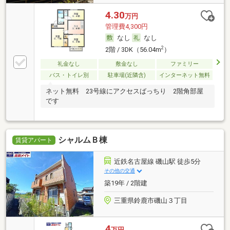
4.30
万円
管理費4,300円
なし
なし
2
2階 / 3DK（56.04m
）
礼金なし
敷金なし
ファミリー
バス・トイレ別
駐車場(近隣含)
インターネット無料
ネット無料 23号線にアクセスばっちり 2階角部屋
です
シャルムＢ棟
賃貸アパート
近鉄名古屋線 磯山駅 徒歩5分
その他の交通
築19年 / 2階建
三重県鈴鹿市磯山３丁目
4
万円