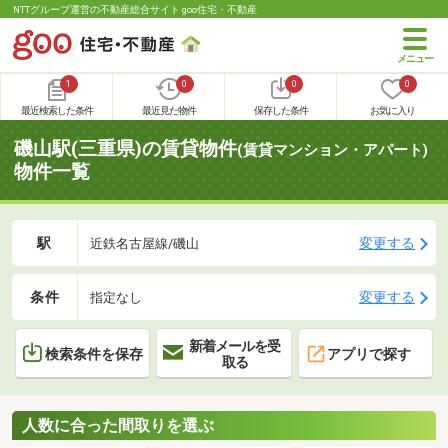
NTTグループ運営の不動産総合サイト goo住宅・不動産
1
0
0
0
最近検索した条件
最近見た物件
保存した条件
お気に入り
磯山駅(三重県)の賃貸物件
(賃貸マンション・アパート)
物件一覧
駅
変更する
近鉄名古屋線/磯山
条件
変更する
指定なし
新着メールを受
検索条件を保存
アプリで探す
取る
人数に合った間取りを選ぶ