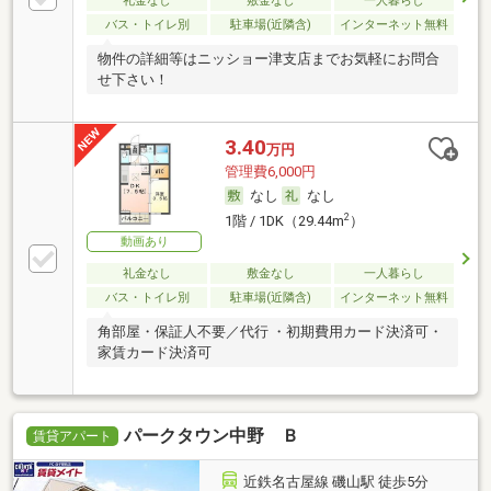
礼金なし
敷金なし
一人暮らし
バス・トイレ別
駐車場(近隣含)
インターネット無料
物件の詳細等はニッショー津支店までお気軽にお問合
せ下さい！
3.40
万円
管理費6,000円
なし
なし
2
1階 / 1DK（29.44m
）
動画あり
礼金なし
敷金なし
一人暮らし
バス・トイレ別
駐車場(近隣含)
インターネット無料
角部屋・保証人不要／代行 ・初期費用カード決済可・
家賃カード決済可
パークタウン中野 Ｂ
賃貸アパート
近鉄名古屋線 磯山駅 徒歩5分