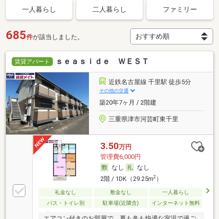
一人暮らし
二人暮らし
ファミリー
685
件
が該当しました。
ｓｅａｓｉｄｅ ＷＥＳＴ
賃貸アパート
近鉄名古屋線 千里駅 徒歩5分
その他の交通
築20年7ヶ月 / 2階建
三重県津市河芸町東千里
3.50
万円
管理費6,000円
なし
なし
2
2階 / 1DK（29.25m
）
礼金なし
敷金なし
一人暮らし
バス・トイレ別
駐車場(近隣含)
インターネット無料
エアコン付きのお部屋で、夏も冬も快適な室温で過ご