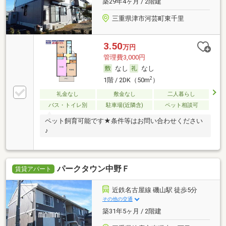
築29年4ヶ月 / 2階建
三重県津市河芸町東千里
3.50
万円
管理費3,000円
なし
なし
2
1階 / 2DK（50m
）
礼金なし
敷金なし
二人暮らし
バス・トイレ別
駐車場(近隣含)
ペット相談可
ペット飼育可能です★条件等はお問い合わせください
♪
パークタウン中野Ｆ
賃貸アパート
近鉄名古屋線 磯山駅 徒歩5分
その他の交通
築31年5ヶ月 / 2階建