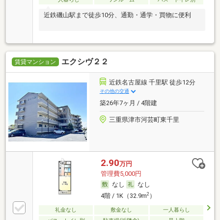
近鉄磯山駅まで徒歩10分、通勤・通学・買物に便利
エクシヴ２２
賃貸マンション
近鉄名古屋線 千里駅 徒歩12分
その他の交通
築26年7ヶ月 / 4階建
三重県津市河芸町東千里
2.90
万円
管理費5,000円
なし
なし
2
4階 / 1K（32.9m
）
礼金なし
敷金なし
一人暮らし