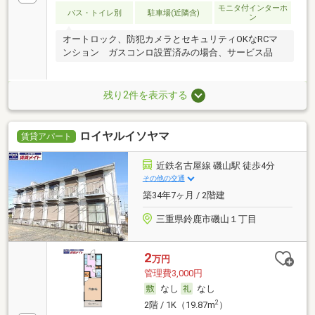
モニタ付インターホ
バス・トイレ別
駐車場(近隣含)
ン
オートロック、防犯カメラとセキュリティOKなRCマ
ンション ガスコンロ設置済みの場合、サービス品
残り2件を表示する
ロイヤルイソヤマ
賃貸アパート
近鉄名古屋線 磯山駅 徒歩4分
その他の交通
築34年7ヶ月 / 2階建
三重県鈴鹿市磯山１丁目
2
万円
管理費3,000円
なし
なし
2
2階 / 1K（19.87m
）