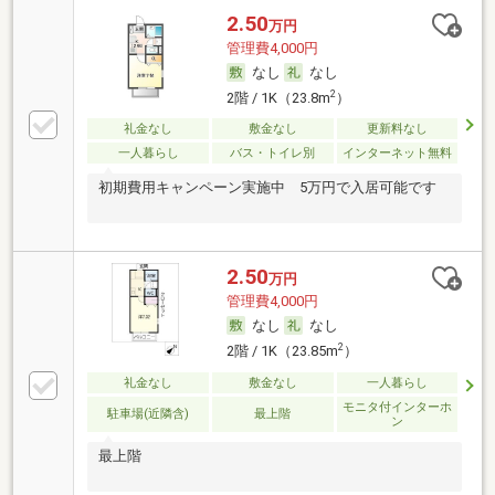
2.50
万円
管理費4,000円
なし
なし
2
2階 / 1K（23.8m
）
礼金なし
敷金なし
更新料なし
一人暮らし
バス・トイレ別
インターネット無料
初期費用キャンペーン実施中 5万円で入居可能です
2.50
万円
管理費4,000円
なし
なし
2
2階 / 1K（23.85m
）
礼金なし
敷金なし
一人暮らし
モニタ付インターホ
駐車場(近隣含)
最上階
ン
最上階