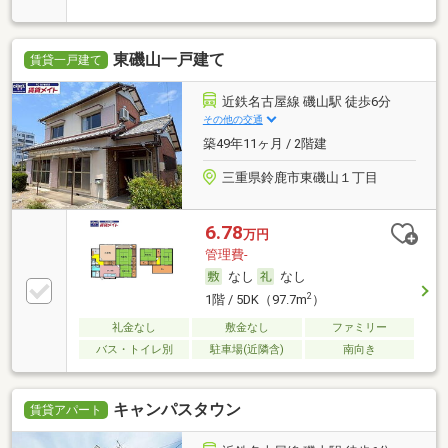
東磯山一戸建て
賃貸一戸建て
近鉄名古屋線 磯山駅 徒歩6分
その他の交通
築49年11ヶ月 / 2階建
三重県鈴鹿市東磯山１丁目
6.78
万円
管理費-
なし
なし
2
1階 / 5DK（97.7m
）
礼金なし
敷金なし
ファミリー
バス・トイレ別
駐車場(近隣含)
南向き
キャンパスタウン
賃貸アパート