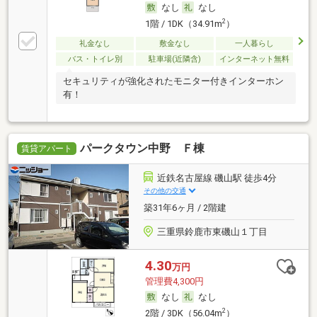
なし
なし
2
1階 / 1DK（34.91m
）
礼金なし
敷金なし
一人暮らし
バス・トイレ別
駐車場(近隣含)
インターネット無料
セキュリティが強化されたモニター付きインターホン
有！
パークタウン中野 Ｆ棟
賃貸アパート
近鉄名古屋線 磯山駅 徒歩4分
その他の交通
築31年6ヶ月 / 2階建
三重県鈴鹿市東磯山１丁目
4.30
万円
管理費4,300円
なし
なし
2
2階 / 3DK（56.04m
）