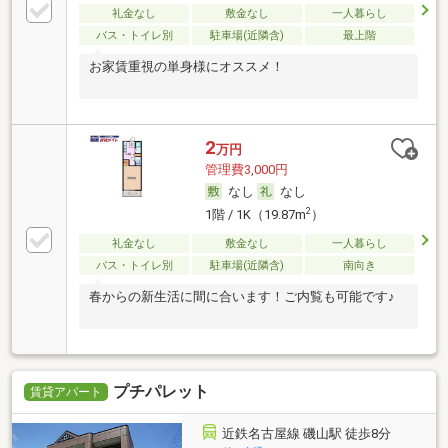
礼金なし
敷金なし
一人暮らし
バス・トイレ別
駐車場(近隣含)
最上階
お家賃重視の単身様にオススメ！
2
万円
管理費3,000円
なし
なし
2
1階 / 1K（19.87m
）
礼金なし
敷金なし
一人暮らし
バス・トイレ別
駐車場(近隣含)
南向き
春からの新生活に間に合います！ご内覧も可能です♪
プチパレット
賃貸アパート
近鉄名古屋線 磯山駅 徒歩8分