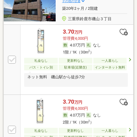
その他の交通
築20年2ヶ月 / 2階建
三重県鈴鹿市磯山３丁目
3.70
万円
管理費4,000円
4.07万円
なし
2
1階 / 1K（30m
）
礼金なし
更新料なし
一人暮らし
バス・トイレ別
駐車場(近隣含)
インターネット無料
ネット無料 磯山駅から徒歩7分
3.70
万円
管理費4,000円
4.07万円
なし
2
2階 / 1K（30m
）
礼金なし
更新料なし
一人暮らし