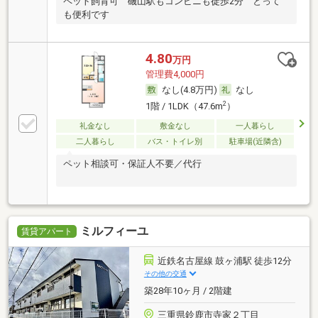
ペット飼育可 磯山駅もコンビニも徒歩2分 とって
も便利です
4.80
万円
管理費4,000円
なし(4.8万円)
なし
2
1階 / 1LDK（47.6m
）
礼金なし
敷金なし
一人暮らし
二人暮らし
バス・トイレ別
駐車場(近隣含)
ペット相談可・保証人不要／代行
ミルフィーユ
賃貸アパート
近鉄名古屋線 鼓ヶ浦駅 徒歩12分
その他の交通
築28年10ヶ月 / 2階建
三重県鈴鹿市寺家２丁目