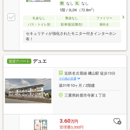
なし
なし
2
1階 / 3LDK（72.8m
）
礼金なし
敷金なし
ファミリー
バス・トイレ別
駐車場(近隣含)
南向き
セキュリティが強化されたモニター付きインターホン
有！
デュエ
賃貸アパート
近鉄名古屋線 磯山駅 徒歩13分
その他の交通
築31年10ヶ月 / 2階建
三重県鈴鹿市寺家１丁目
3.60
万円
管理費3,000円