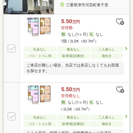
三重県津市河芸町東千里
5.50
万円
管理費-
なし(1ヶ月)
なし
2
1階 / 2LDK（63.7m
）
礼金なし
敷金なし
二人暮らし
バス・トイレ別
駐車場(近隣含)
南向き
ご来店が難しい場合、当店では来店しなくてもお部屋
を探せます。
5.50
万円
管理費なし
なし(1ヶ月)
なし
2
/ 2LDK（63.7m
）
礼金なし
敷金なし
二人暮らし
バス・トイレ別
駐車場(近隣含)
南向き