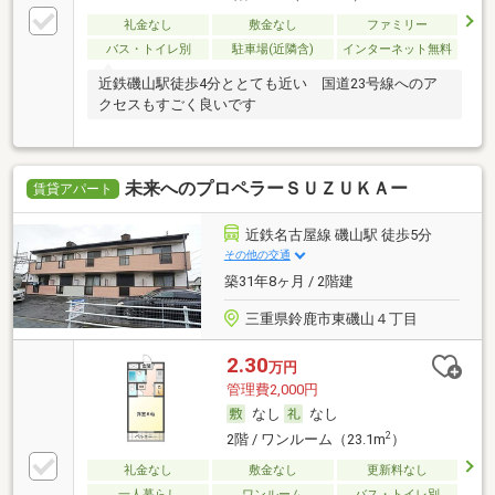
礼金なし
敷金なし
ファミリー
バス・トイレ別
駐車場(近隣含)
インターネット無料
近鉄磯山駅徒歩4分ととても近い 国道23号線へのア
クセスもすごく良いです
未来へのプロペラーＳＵＺＵＫＡー
賃貸アパート
近鉄名古屋線 磯山駅 徒歩5分
その他の交通
築31年8ヶ月 / 2階建
三重県鈴鹿市東磯山４丁目
2.30
万円
管理費2,000円
なし
なし
2
2階 / ワンルーム（23.1m
）
礼金なし
敷金なし
更新料なし
一人暮らし
ワンルーム
バス・トイレ別