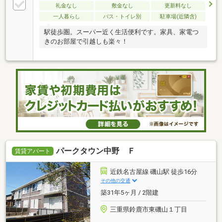
礼金なし
敷金なし
更新料なし
一人暮らし
バス・トイレ別
駐車場(近隣含)
駅徒歩圏。スーパー近く生活便利です。家具、家電つ
きのお部屋で引越しも楽々！
パークタウン中野 Ｆ
賃貸アパート
近鉄名古屋線 磯山駅 徒歩16分
その他の交通
築31年5ヶ月 / 2階建
三重県鈴鹿市東磯山１丁目