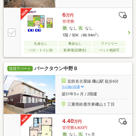
6
万円
管理費-
なし
なし
2
1階 / 5DK（86.94m
）
礼金なし
敷金なし
ファミリー
バス・トイレ別
駐車場(近隣含)
ペット相談可
パークタウン中野Ｂ
賃貸アパート
近鉄名古屋線 磯山駅 徒歩6分
その他の交通
築31年5ヶ月 / 2階建
三重県鈴鹿市東磯山１丁目
4.40
万円
管理費4,800円
なし
1ヶ月