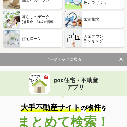
住まいのコラム
を見つけよう
暮らしのデータ
家賃相場
(補助金・助成金情報)
人気タウン
住宅ローン
ランキング
ページトップに戻る
goo住宅・不動産
アプリ
大手不動産サイト
物件
の
を
まとめて検索！