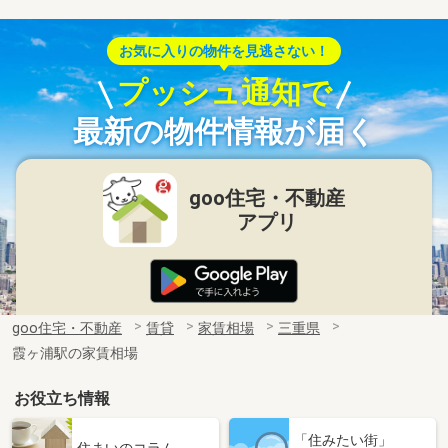
お気に入りの物件を見逃さない！
プッシュ通知で
最新の物件情報が届く
goo住宅・不動産
アプリ
goo住宅・不動産
賃貸
家賃相場
三重県
霞ヶ浦駅の家賃相場
お役立ち情報
「住みたい街」