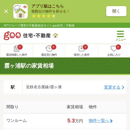
アプリ版はこちら
開く
複数社の物件を探せる！
NTTグループ運営の不動産総合サイト goo住宅・不動産
0
0
0
0
最近検索した条件
最近見た物件
保存した条件
お気に入り
霞ヶ浦駅の家賃相場
駅
変更する
近鉄名古屋線/霞ヶ浦
間取り
家賃相場
物件
5.3
ワンルーム
物件一覧へ
万円