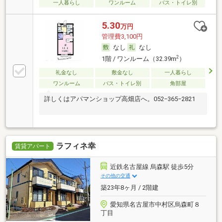
一人暮らし
ワンルーム
バス・トイレ別
5.30
万円
管理費3,100円
なし
なし
2
1階 / ワンルーム（32.39m
）
礼金なし
敷金なし
一人暮らし
ワンルーム
バス・トイレ別
角部屋
詳しくはアパマンショップ高畑店へ。052−365−2821
ラフィネ幸
賃貸アパート
近鉄名古屋線 烏森駅 徒歩5分
その他の交通
築23年8ヶ月 / 2階建
愛知県名古屋市中村区烏森町８
丁目