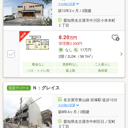
その他の交通
築13年2ヶ月 / 2階建
愛知県名古屋市中川区小本本町
１丁目
8.20
万円
管理費3,500円
なし
11万円
2
2階 / 2LDK（58.7m
）
敷金なし
更新料なし
二人暮らし
バス・トイレ別
最上階
角部屋
Ｎ：グレイス
賃貸アパート
名古屋市東山線 岩塚駅 徒歩12分
その他の交通
築8年4ヶ月 / 3階建
愛知県名古屋市中村区日ノ宮町
３丁目