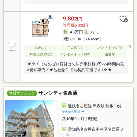
9.80
万円
管理費6,000円
4.9万円
なし
2
8階 / 2LDK（74.45m
）
礼金なし
二人暮らし
バス・トイレ別
駐車場(近隣含)
インターネット無料
角部屋
★☆くじらのゼロ賃貸は＼仲介手数料0円×24時間内見
×愛知専門／★他社物件でも契約可能です♪☆★
サンシティ名西通
賃貸マンション
近鉄名古屋線 烏森駅 徒歩10分
その他の交通
築18年9ヶ月 / 5階建
愛知県名古屋市中村区名西通３
丁目