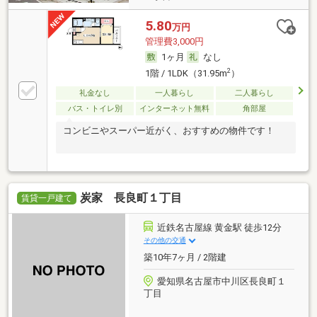
5.80
万円
管理費3,000円
1ヶ月
なし
2
1階 / 1LDK（31.95m
）
礼金なし
一人暮らし
二人暮らし
バス・トイレ別
インターネット無料
角部屋
コンビニやスーパー近がく、おすすめの物件です！
炭家 長良町１丁目
賃貸一戸建て
近鉄名古屋線 黄金駅 徒歩12分
その他の交通
築10年7ヶ月 / 2階建
愛知県名古屋市中川区長良町１
丁目