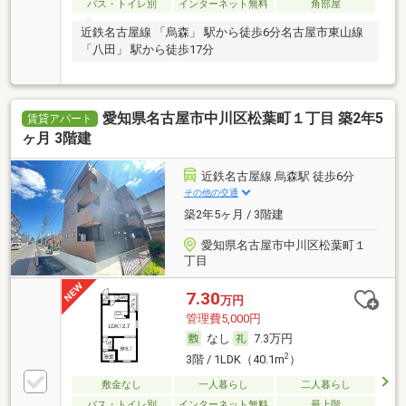
バス・トイレ別
インターネット無料
角部屋
近鉄名古屋線 「烏森」 駅から徒歩6分名古屋市東山線
「八田」 駅から徒歩17分
愛知県名古屋市中川区松葉町１丁目 築2年5
賃貸アパート
ヶ月 3階建
近鉄名古屋線 烏森駅 徒歩6分
その他の交通
築2年5ヶ月 / 3階建
愛知県名古屋市中川区松葉町１
丁目
7.30
万円
管理費5,000円
なし
7.3万円
2
3階 / 1LDK（40.1m
）
敷金なし
一人暮らし
二人暮らし
バス・トイレ別
インターネット無料
最上階