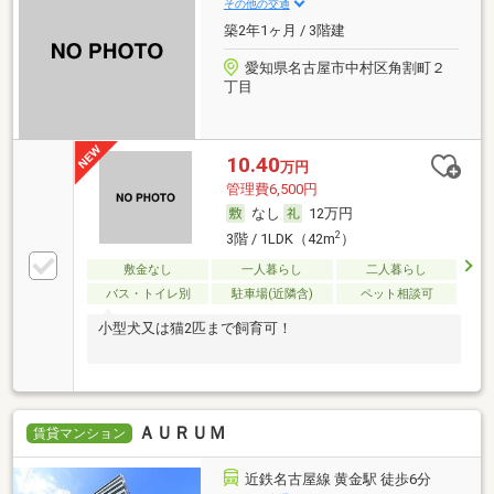
その他の交通
築2年1ヶ月 / 3階建
愛知県名古屋市中村区角割町２
丁目
10.40
万円
管理費6,500円
なし
12万円
2
3階 / 1LDK（42m
）
敷金なし
一人暮らし
二人暮らし
バス・トイレ別
駐車場(近隣含)
ペット相談可
小型犬又は猫2匹まで飼育可！
ＡＵＲＵＭ
賃貸マンション
近鉄名古屋線 黄金駅 徒歩6分