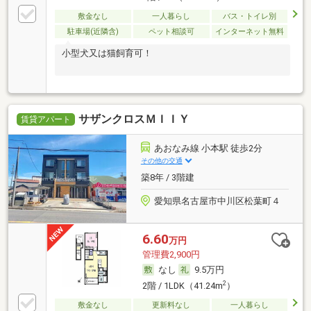
敷金なし
一人暮らし
バス・トイレ別
駐車場(近隣含)
ペット相談可
インターネット無料
小型犬又は猫飼育可！
サザンクロスＭＩＩＹ
賃貸アパート
あおなみ線 小本駅 徒歩2分
その他の交通
築8年 / 3階建
愛知県名古屋市中川区松葉町４
6.60
万円
管理費2,900円
なし
9.5万円
2
2階 / 1LDK（41.24m
）
敷金なし
更新料なし
一人暮らし