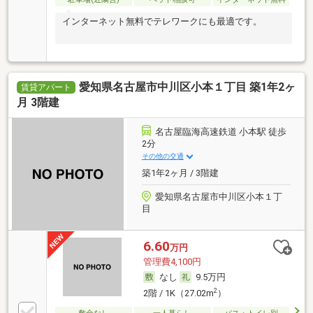
インターネット無料でテレワークにも最適です。
愛知県名古屋市中川区小本１丁目 築1年2ヶ
賃貸アパート
月 3階建
名古屋臨海高速鉄道 小本駅 徒歩
2分
その他の交通
築1年2ヶ月 / 3階建
愛知県名古屋市中川区小本１丁
目
6.60
万円
管理費4,100円
なし
9.5万円
2
2階 / 1K（27.02m
）