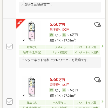
小型犬又は猫飼育可！
6.60
万円
管理費4,100円
なし
9.5万円
2
2階 / 1K（27.02m
）
敷金なし
一人暮らし
バス・トイレ別
駐車場(近隣含)
ペット相談可
インターネット無料
インターネット無料でテレワークにも最適です。
6.60
万円
管理費4,100円
なし
9.5万円
2
3階 / 1K（27.02m
）
敷金なし
一人暮らし
バス・トイレ別
駐車場(近隣含)
ペット相談可
インターネット無料