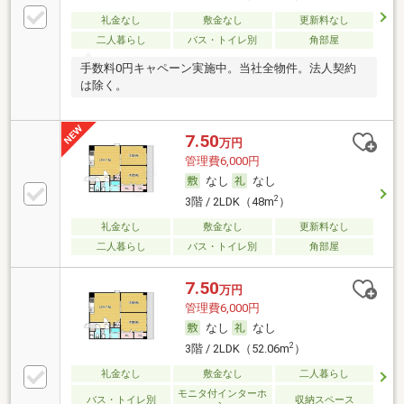
礼金なし
敷金なし
更新料なし
二人暮らし
バス・トイレ別
角部屋
手数料0円キャペーン実施中。当社全物件。法人契約
は除く。
7.50
万円
管理費6,000円
なし
なし
2
3階 / 2LDK（48m
）
礼金なし
敷金なし
更新料なし
二人暮らし
バス・トイレ別
角部屋
7.50
万円
管理費6,000円
なし
なし
2
3階 / 2LDK（52.06m
）
礼金なし
敷金なし
二人暮らし
モニタ付インターホ
バス・トイレ別
収納スペース