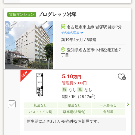
プログレッソ岩塚
賃貸マンション
名古屋市東山線 岩塚駅 徒歩7分
その他の交通
築19年4ヶ月 / 8階建
愛知県名古屋市中村区畑江通７
丁目
5.10
万円
管理費5,000円
なし
なし
2
3階 / 1K（28.17m
）
礼金なし
敷金なし
一人暮らし
バス・トイレ別
駐車場(近隣含)
角部屋
新生活にふさわしい好条件なお部屋です。