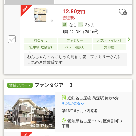
12.80
万円
管理費-
なし
2ヶ月
2
1階 / 3LDK（76.1m
）
敷金なし
ファミリー
バス・トイレ別
駐車場(近隣含)
ペット相談可
角部屋
わんちゃん・ねこちゃん飼育可能 ファミリーさんに
人気の戸建賃貸です
ファンタジア Ｂ
賃貸アパート
近鉄名古屋線 烏森駅 徒歩5分
その他の交通
築13年6ヶ月 / 2階建
愛知県名古屋市中村区角割町３
丁目