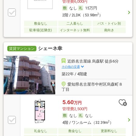
管理費6,000円
なし
15万円
2
2階 / 2LDK（53.98m
）
敷金なし
二人暮らし
バス・トイレ別
駐車場(近隣含)
インターネット無料
南向き
シェーネ幸
賃貸マンション
近鉄名古屋線 烏森駅 徒歩6分
その他の交通
築22年 / 4階建
愛知県名古屋市中村区烏森町８
丁目
5.60
万円
管理費2,500円
なし
なし
2
4階 / ワンルーム（32.39m
）
礼金なし
敷金なし
更新料なし