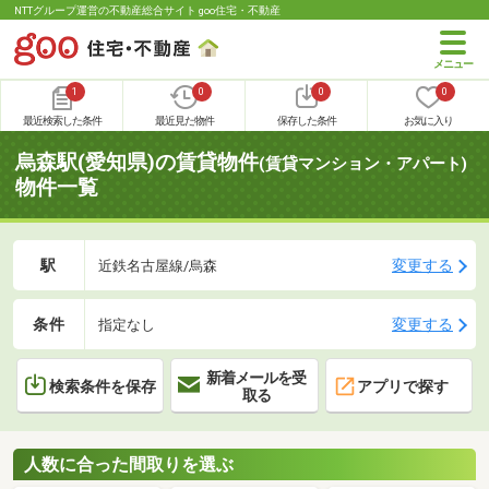
NTTグループ運営の不動産総合サイト goo住宅・不動産
1
0
0
0
最近検索した条件
最近見た物件
保存した条件
お気に入り
烏森駅(愛知県)の賃貸物件
(賃貸マンション・アパート)
物件一覧
駅
変更する
近鉄名古屋線/烏森
条件
変更する
指定なし
新着メールを受
検索条件を保存
アプリで探す
取る
人数に合った間取りを選ぶ