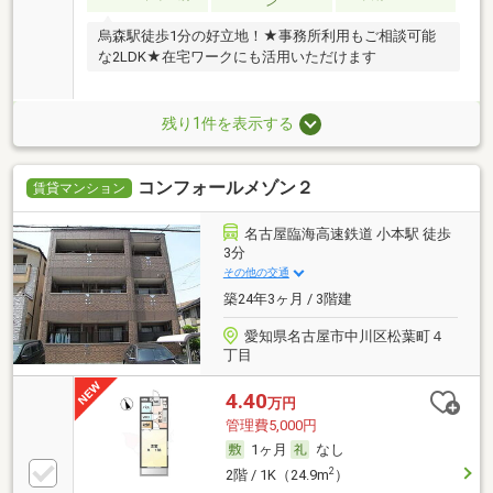
ン
烏森駅徒歩1分の好立地！★事務所利用もご相談可能
な2LDK★在宅ワークにも活用いただけます
残り1件を表示する
コンフォールメゾン２
賃貸マンション
名古屋臨海高速鉄道 小本駅 徒歩
3分
その他の交通
築24年3ヶ月 / 3階建
愛知県名古屋市中川区松葉町４
丁目
4.40
万円
管理費5,000円
1ヶ月
なし
2
2階 / 1K（24.9m
）