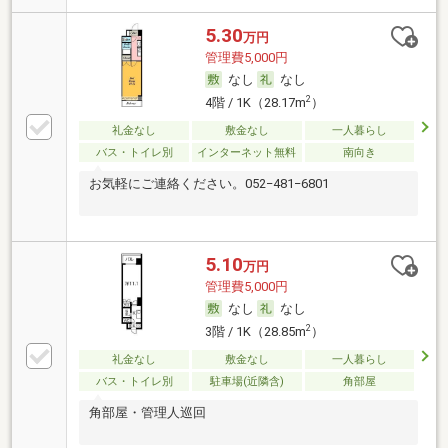
5.30
万円
管理費5,000円
なし
なし
2
4階 / 1K（28.17m
）
礼金なし
敷金なし
一人暮らし
バス・トイレ別
インターネット無料
南向き
お気軽にご連絡ください。052−481−6801
5.10
万円
管理費5,000円
なし
なし
2
3階 / 1K（28.85m
）
礼金なし
敷金なし
一人暮らし
バス・トイレ別
駐車場(近隣含)
角部屋
角部屋・管理人巡回