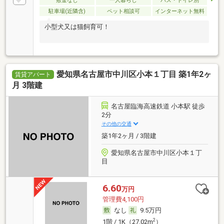
敷金なし
一人暮らし
バス・トイレ別
駐車場(近隣含)
ペット相談可
インターネット無料
小型犬又は猫飼育可！
愛知県名古屋市中川区小本１丁目 築1年2ヶ
賃貸アパート
月 3階建
名古屋臨海高速鉄道 小本駅 徒歩
2分
その他の交通
築1年2ヶ月 / 3階建
愛知県名古屋市中川区小本１丁
目
6.60
万円
管理費4,100円
なし
9.5万円
2
1階 / 1K（27.02m
）