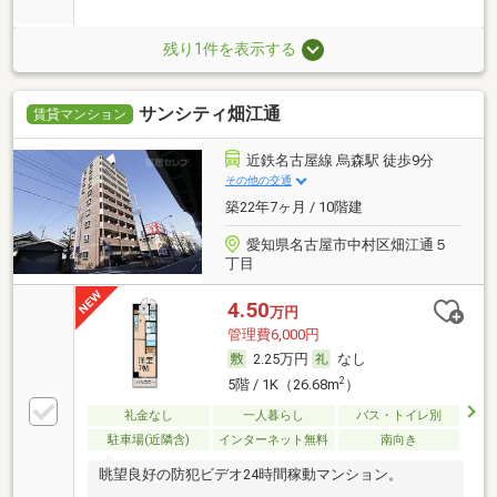
残り1件を表示する
サンシティ畑江通
賃貸マンション
近鉄名古屋線 烏森駅 徒歩9分
その他の交通
築22年7ヶ月 / 10階建
愛知県名古屋市中村区畑江通５
丁目
4.50
万円
管理費6,000円
2.25万円
なし
2
5階 / 1K（26.68m
）
礼金なし
一人暮らし
バス・トイレ別
駐車場(近隣含)
インターネット無料
南向き
眺望良好の防犯ビデオ24時間稼動マンション。