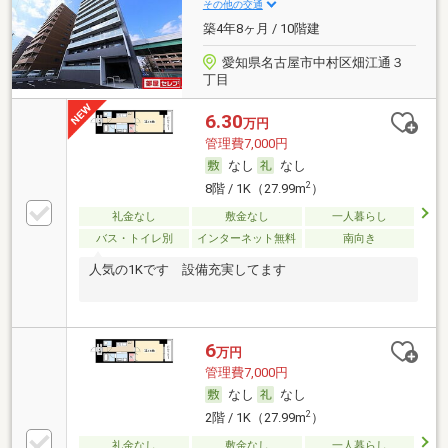
その他の交通
築4年8ヶ月 / 10階建
愛知県名古屋市中村区畑江通３
丁目
6.30
万円
管理費7,000円
なし
なし
2
8階 / 1K（27.99m
）
礼金なし
敷金なし
一人暮らし
バス・トイレ別
インターネット無料
南向き
人気の1Kです 設備充実してます
6
万円
管理費7,000円
なし
なし
2
2階 / 1K（27.99m
）
礼金なし
敷金なし
一人暮らし