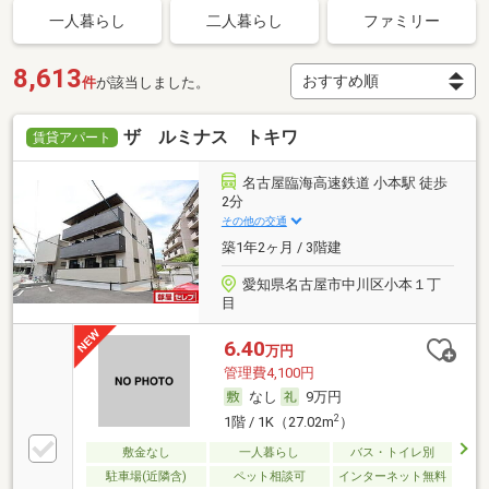
一人暮らし
二人暮らし
ファミリー
8,613
件
が該当しました。
ザ ルミナス トキワ
賃貸アパート
名古屋臨海高速鉄道 小本駅 徒歩
2分
その他の交通
築1年2ヶ月 / 3階建
愛知県名古屋市中川区小本１丁
目
6.40
万円
管理費4,100円
なし
9万円
2
1階 / 1K（27.02m
）
敷金なし
一人暮らし
バス・トイレ別
駐車場(近隣含)
ペット相談可
インターネット無料