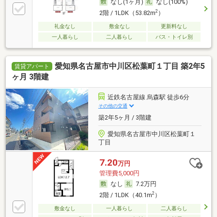
なし(1ヶ月)
なし(100%)
2
2階 / 1LDK（53.82m
）
礼金なし
敷金なし
更新料なし
一人暮らし
二人暮らし
バス・トイレ別
愛知県名古屋市中川区松葉町１丁目 築2年5
賃貸アパート
ヶ月 3階建
近鉄名古屋線 烏森駅 徒歩6分
その他の交通
築2年5ヶ月 / 3階建
愛知県名古屋市中川区松葉町１
丁目
7.20
万円
管理費5,000円
なし
7.2万円
2
2階 / 1LDK（40.1m
）
敷金なし
一人暮らし
二人暮らし