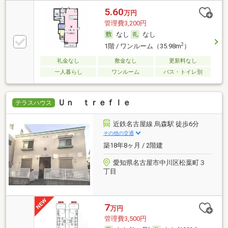
5.60
万円
管理費3,200円
なし
なし
2
1階 / ワンルーム（35.98m
）
礼金なし
敷金なし
更新料なし
一人暮らし
ワンルーム
バス・トイレ別
Ｕｎ ｔｒｅｆｌｅ
テラスハウス
近鉄名古屋線 烏森駅 徒歩6分
その他の交通
築18年8ヶ月 / 2階建
愛知県名古屋市中川区松葉町３
丁目
7
万円
管理費3,500円