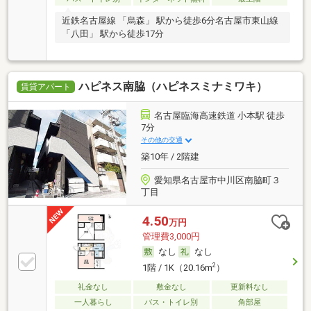
近鉄名古屋線 「烏森」 駅から徒歩6分名古屋市東山線
「八田」 駅から徒歩17分
ハピネス南脇（ハピネスミナミワキ）
賃貸アパート
名古屋臨海高速鉄道 小本駅 徒歩
7分
その他の交通
築10年 / 2階建
愛知県名古屋市中川区南脇町３
丁目
4.50
万円
管理費3,000円
なし
なし
2
1階 / 1K（20.16m
）
礼金なし
敷金なし
更新料なし
一人暮らし
バス・トイレ別
角部屋