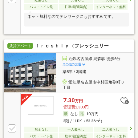
敷金なし
一人暮らし
二人暮らし
バス・トイレ別
駐車場(近隣含)
インターネット無料
ネット無料なのでテレワークにもおすすめです。
ｆｒｅｓｈｌｙ（フレッシュリー
賃貸アパート
近鉄名古屋線 烏森駅 徒歩6分
その他の交通
築8年 / 3階建
愛知県名古屋市中村区角割町３
丁目
7.30
万円
管理費2,300円
なし
10万円
2
3階 / 1LDK（53.36m
）
敷金なし
一人暮らし
二人暮らし
バス・トイレ別
駐車場(近隣含)
インターネット無料