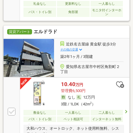
礼金なし
更新料なし
一人暮らし
モニタ付インターホ
バス・トイレ別
角部屋
ン
エルドラド
賃貸アパート
近鉄名古屋線 黄金駅 徒歩3分
その他の交通
築2年1ヶ月 / 3階建
愛知県名古屋市中村区角割町２
丁目
10.40
万円
管理費6,500円
なし
12万円
2
3階 / 1LDK（42m
）
敷金なし
一人暮らし
二人暮らし
バス・トイレ別
ペット相談可
インターネット無料
大和ハウス、オートロック、ネット使用料無料、シス