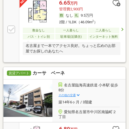
6.65
万円
管理費2,900円
なし
9.5万円
2
2階 / 1LDK（46.09m
）
敷金なし
一人暮らし
二人暮らし
バス・トイレ別
駐車場(近隣含)
インターネット無料
名古屋まで一本でアクセス良好。ちょっと広めのお部
屋でお探しのあなたへ
カーサ ベーネ
賃貸アパート
名古屋臨海高速鉄道 小本駅 徒歩
8分
その他の交通
築14年6ヶ月 / 3階建
愛知県名古屋市中川区南脇町２
丁目
6.80