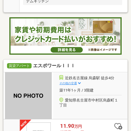
テムキッチン
エスポワールＩＩＩ
賃貸アパート
近鉄名古屋線 烏森駅 徒歩4分
その他の交通
築11年1ヶ月 / 3階建
愛知県名古屋市中村区烏森町１
丁目
11.90
万円