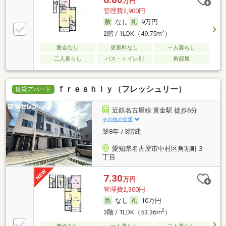
万円
管理費2,900円
なし
9万円
2
2階 / 1LDK（49.75m
）
敷金なし
更新料なし
一人暮らし
二人暮らし
バス・トイレ別
角部屋
ｆｒｅｓｈｌｙ（フレッシュリー）
賃貸アパート
近鉄名古屋線 黄金駅 徒歩6分
その他の交通
築8年 / 3階建
愛知県名古屋市中村区角割町３
丁目
7.30
万円
管理費2,300円
なし
10万円
2
3階 / 1LDK（53.36m
）