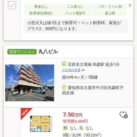
敷金なし
二人暮らし
バス・トイレ別
駐車場(近隣含)
ペット相談可
最上階
小型犬又は猫1匹まで飼育可！ペット飼育時、家賃が
プラス2，000円になります。
丸八ビル
賃貸マンション
近鉄名古屋線 烏森駅 徒歩1分
その他の交通
築39年4ヶ月 / 7階建
愛知県名古屋市中川区烏森町字
四反畑
7.50
万円
管理費6,000円
なし
なし
2
3階 / 2LDK（50.22m
）