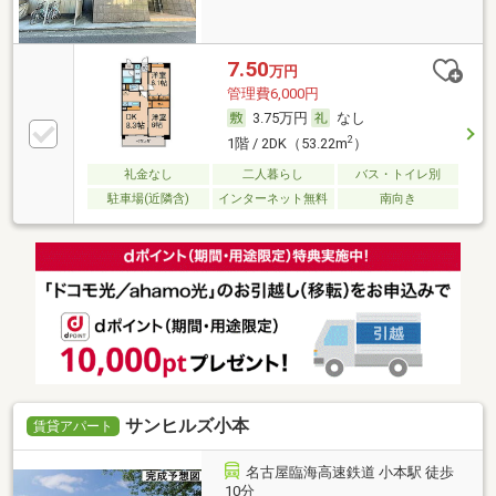
7.50
万円
管理費6,000円
3.75万円
なし
2
1階 / 2DK（53.22m
）
礼金なし
二人暮らし
バス・トイレ別
駐車場(近隣含)
インターネット無料
南向き
サンヒルズ小本
賃貸アパート
名古屋臨海高速鉄道 小本駅 徒歩
10分