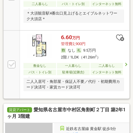
二人暮らし
バス・トイレ別
インターネット無料
＊大須観音駅4番出口見上げるとエイブルネットワー
ク大須店＊
6.60
万円
管理費2,900円
なし
9.5万円
2
2階 / 1LDK（41.26m
）
敷金なし
一人暮らし
二人暮らし
バス・トイレ別
駐車場(近隣含)
インターネット無料
二人入居可・角部屋・保証人不要／代行 ・初期費用カ
ード決済可・家賃カード決済可
愛知県名古屋市中村区角割町２丁目 築2年1
賃貸アパート
ヶ月 3階建
近鉄名古屋線 黄金駅 徒歩5分