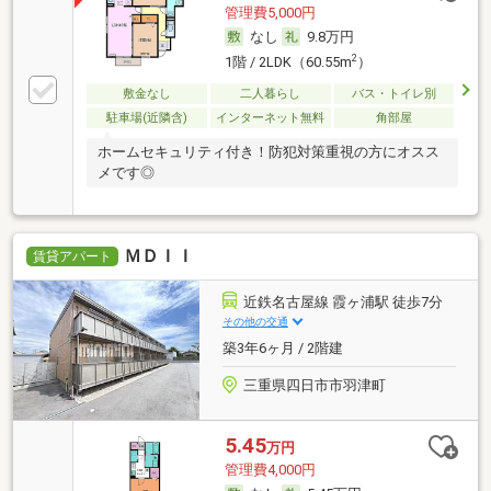
管理費5,000円
なし
9.8万円
2
1階 / 2LDK（60.55m
）
敷金なし
二人暮らし
バス・トイレ別
駐車場(近隣含)
インターネット無料
角部屋
ホームセキュリティ付き！防犯対策重視の方にオスス
メです◎
ＭＤＩＩ
賃貸アパート
近鉄名古屋線 霞ヶ浦駅 徒歩7分
その他の交通
築3年6ヶ月 / 2階建
三重県四日市市羽津町
5.45
万円
管理費4,000円