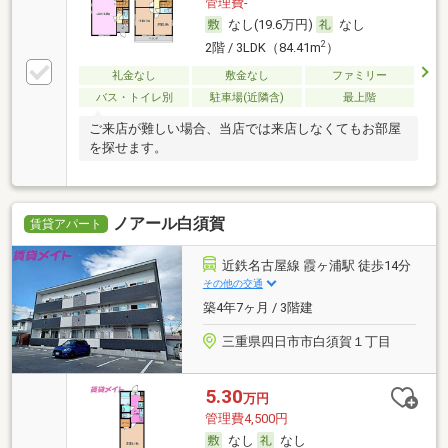
管理費-
なし(19.6万円)
なし
2
2階 / 3LDK（84.41m
）
礼金なし
敷金なし
ファミリー
バス・トイレ別
駐車場(近隣含)
最上階
ご来店が難しい場合、当店では来店しなくてもお部屋
を探せます。
ノアール白須賀
賃貸アパート
近鉄名古屋線 霞ヶ浦駅 徒歩14分
その他の交通
築4年7ヶ月 / 3階建
三重県四日市市白須賀１丁目
5.30
万円
管理費4,500円
なし
なし