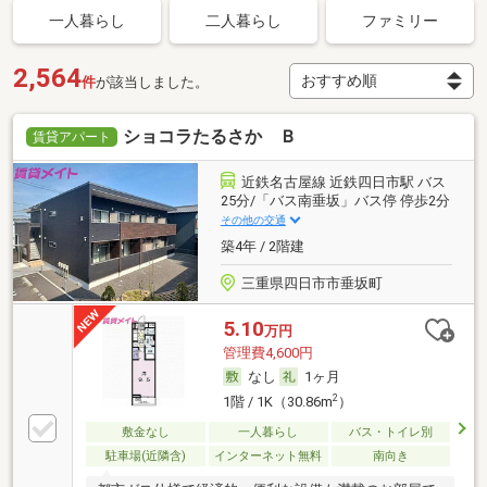
一人暮らし
二人暮らし
ファミリー
2,564
件
が該当しました。
ショコラたるさか Ｂ
賃貸アパート
近鉄名古屋線 近鉄四日市駅 バス
25分/「バス南垂坂」バス停 停歩2分
その他の交通
築4年 / 2階建
三重県四日市市垂坂町
5.10
万円
管理費4,600円
なし
1ヶ月
2
1階 / 1K（30.86m
）
敷金なし
一人暮らし
バス・トイレ別
駐車場(近隣含)
インターネット無料
南向き