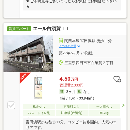
★ご不明点等ございましたらお気軽にお問合せ下さい
★
エール白須賀ＩＩ
賃貸アパート
関西本線 富田浜駅 徒歩11分
その他の交通
築27年6ヶ月 / 2階建
三重県四日市市白須賀２丁目
4.50
万円
管理費2,000円
2ヶ月
なし
2
1階 / 1DK（33.94m
）
礼金なし
更新料なし
一人暮らし
バス・トイレ別
駐車場(近隣含)
南向き
富田浜駅から徒歩11分、コンビニ徒歩圏内、人気のエ
リアです。