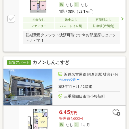
なし
なし
2
1階 / 3DK（52.17m
）
礼金なし
敷金なし
更新料なし
ファミリー
バス・トイレ別
駐車場(近隣含)
初期費用クレジット決済可能です☆お部屋探しはアッ
トナビで！
カノンしんこすぎ
賃貸アパート
近鉄名古屋線 阿倉川駅 徒歩34分
その他の交通
築2年11ヶ月 / 2階建
三重県四日市市小杉新町
6.45
万円
管理費4,600円
なし
1ヶ月