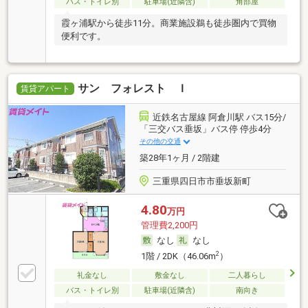
バス・トイレ別
駐車場(近隣含)
角部屋
霞ヶ浦駅から徒歩11分。商業施設鵜も徒歩圏内で買物
便利です。
サン フォレスト Ｉ
賃貸アパート
近鉄名古屋線 阿倉川駅 バス15分/
「三交バス垂坂」バス停 停歩4分
その他の交通
築28年1ヶ月 / 2階建
三重県四日市市垂坂新町
4.80
万円
管理費2,200円
なし
なし
2
1階 / 2DK（46.06m
）
礼金なし
敷金なし
二人暮らし
バス・トイレ別
駐車場(近隣含)
南向き