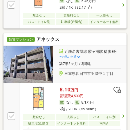
なし
5.45万円
2
2階 / 1K（32.17m
）
敷金なし
更新料なし
一人暮らし
バス・トイレ別
駐車場(近隣含)
インターネット無料
アネックス
賃貸マンション
近鉄名古屋線 霞ヶ浦駅 徒歩8分
その他の交通
築7年3ヶ月 / 3階建
三重県四日市市羽津中１丁目
8.10
万円
管理費4,500円
なし
8.1万円
2
2階 / 2LDK（59.98m
）
敷金なし
二人暮らし
バス・トイレ別
駐車場(近隣含)
インターネット無料
南向き