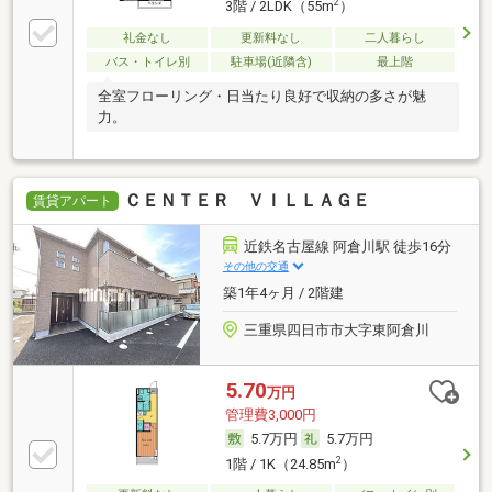
2
3階 / 2LDK（55m
）
礼金なし
更新料なし
二人暮らし
バス・トイレ別
駐車場(近隣含)
最上階
全室フローリング・日当たり良好で収納の多さが魅
力。
ＣＥＮＴＥＲ ＶＩＬＬＡＧＥ
賃貸アパート
近鉄名古屋線 阿倉川駅 徒歩16分
その他の交通
築1年4ヶ月 / 2階建
三重県四日市市大字東阿倉川
5.70
万円
管理費3,000円
5.7万円
5.7万円
2
1階 / 1K（24.85m
）