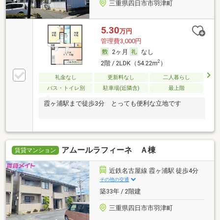
三重県四日市市羽津町
5.30
万円
管理費3,000円
2ヶ月
なし
2
2階 / 2LDK（54.22m
）
礼金なし
更新料なし
二人暮らし
バス・トイレ別
駐車場(近隣含)
最上階
霞ヶ浦駅まで徒歩3分 とっても便利な立地です
アムールラフィーネ Ａ棟
賃貸マンション
近鉄名古屋線 霞ヶ浦駅 徒歩4分
その他の交通
築33年 / 2階建
三重県四日市市羽津町