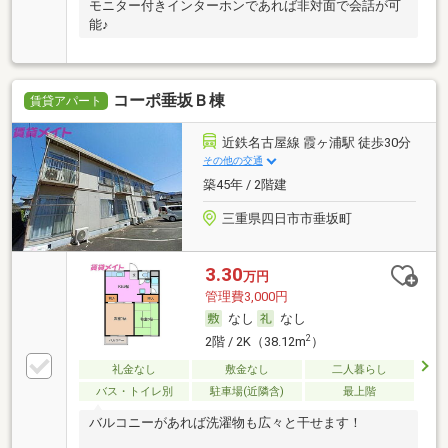
モニター付きインターホンであれば非対面で会話が可
能♪
コーポ垂坂Ｂ棟
賃貸アパート
近鉄名古屋線 霞ヶ浦駅 徒歩30分
その他の交通
築45年 / 2階建
三重県四日市市垂坂町
3.30
万円
管理費3,000円
なし
なし
2
2階 / 2K（38.12m
）
礼金なし
敷金なし
二人暮らし
バス・トイレ別
駐車場(近隣含)
最上階
バルコニーがあれば洗濯物も広々と干せます！