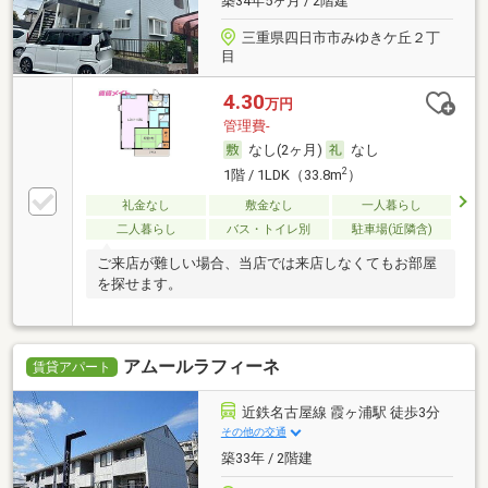
築34年5ヶ月 / 2階建
三重県四日市市みゆきケ丘２丁
目
4.30
万円
管理費-
なし(2ヶ月)
なし
2
1階 / 1LDK（33.8m
）
礼金なし
敷金なし
一人暮らし
二人暮らし
バス・トイレ別
駐車場(近隣含)
ご来店が難しい場合、当店では来店しなくてもお部屋
を探せます。
アムールラフィーネ
賃貸アパート
近鉄名古屋線 霞ヶ浦駅 徒歩3分
その他の交通
築33年 / 2階建