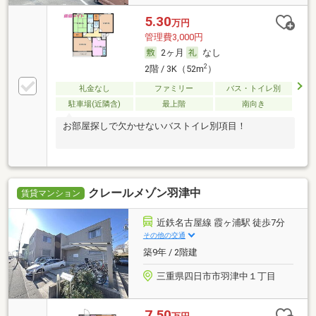
5.30
万円
管理費3,000円
2ヶ月
なし
2
2階 / 3K（52m
）
礼金なし
ファミリー
バス・トイレ別
駐車場(近隣含)
最上階
南向き
お部屋探しで欠かせないバストイレ別項目！
クレールメゾン羽津中
賃貸マンション
近鉄名古屋線 霞ヶ浦駅 徒歩7分
その他の交通
築9年 / 2階建
三重県四日市市羽津中１丁目
7.50