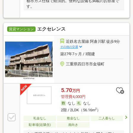
都市ガス仕様で経済的。便利な設備も満載のお部屋で
す。
エクセレンス
賃貸マンション
近鉄名古屋線 阿倉川駅 徒歩9分
その他の交通
築27年7ヶ月 / 3階建
三重県四日市市金場町
5.70
万円
管理費4,000円
なし
なし
2
2階 / 2LDK（56.16m
）
礼金なし
敷金なし
二人暮らし
駐車場(近隣含)
南向き