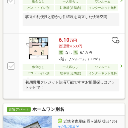
敷金なし
一人暮らし
ワンルーム
バス・トイレ別
駐車場(近隣含)
インターネット無料
駅近の利便性と静かな住環境を両立した快適空間
6.10
万円
管理費4,500円
なし
6.1万円
2
2階 / ワンルーム（33m
）
敷金なし
一人暮らし
ワンルーム
バス・トイレ別
駐車場(近隣含)
インターネット無料
初期費用クレジット決済可能です☆お部屋探しはアッ
トナビで！
ホームワン別名
賃貸アパート
近鉄名古屋線 霞ヶ浦駅 徒歩13分
その他の交通