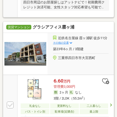
四日市周辺のお部屋探しはアットナビで！初期費用ク
レジット決済可能、女性スタッフ対応希望も可能です
♪
グラシアフィス霞ヶ浦
賃貸マンション
近鉄名古屋線 霞ヶ浦駅 徒歩11分
その他の交通
築23年6ヶ月 / 3階建
三重県四日市市大宮西町
6.60
万円
管理費3,000円
2ヶ月
なし
2
3階 / 2LDK（55.2m
）
礼金なし
更新料なし
二人暮らし
バス・トイレ別
駐車場(近隣含)
最上階