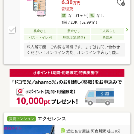
6.30
万円
管理費-
なし(1ヶ月)
なし
2
1階 / 2DK（52.99m
）
礼金なし
敷金なし
二人暮らし
バス・トイレ別
駐車場(近隣含)
角部屋
即入居可能、ご内覧も可能です。まずはお問い合わせ
ください！オンライン内見、オンライン申込も可能で
す。
エクセレンス
賃貸マンション
近鉄名古屋線 阿倉川駅 徒歩9分