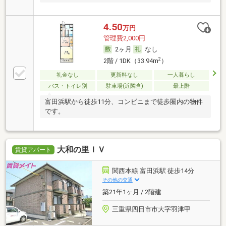
4.50
万円
管理費2,000円
2ヶ月
なし
2
2階 / 1DK（33.94m
）
礼金なし
更新料なし
一人暮らし
バス・トイレ別
駐車場(近隣含)
最上階
富田浜駅から徒歩11分、コンビニまで徒歩圏内の物件
です。
大和の里ＩＶ
賃貸アパート
関西本線 富田浜駅 徒歩14分
その他の交通
築21年1ヶ月 / 2階建
三重県四日市市大字羽津甲