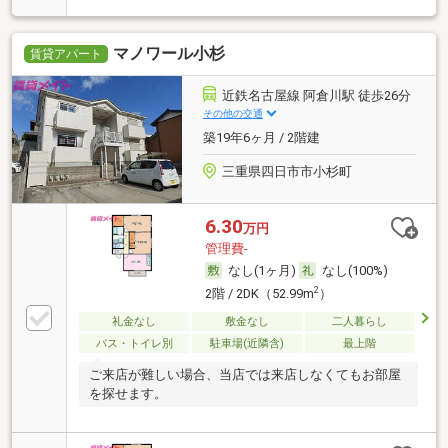
マノワール小杉
賃貸アパート
近鉄名古屋線 阿倉川駅 徒歩26分
その他の交通
築19年6ヶ月 / 2階建
三重県四日市市小杉町
6.30
万円
管理費-
なし(1ヶ月)
なし(100%)
2
2階 / 2DK（52.99m
）
礼金なし
敷金なし
二人暮らし
バス・トイレ別
駐車場(近隣含)
最上階
ご来店が難しい場合、当店では来店しなくてもお部屋
を探せます。