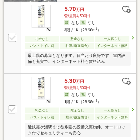
5.70
万円
管理費4,500円
なし
なし
2
3階 / 1K（28.98m
）
礼金なし
敷金なし
一人暮らし
バス・トイレ別
駐車場(近隣含)
インターネット無料
最上階の募集となります。日当たり良好です 室内設
備も充実で。インターネット料も賃料込み
5.30
万円
管理費4,500円
なし
なし
2
1階 / 1K（28.98m
）
礼金なし
敷金なし
一人暮らし
バス・トイレ別
駐車場(近隣含)
インターネット無料
近鉄霞ケ浦駅まで徒歩圏の設備充実物件。オートロッ
ク付でセキュリティーも安心