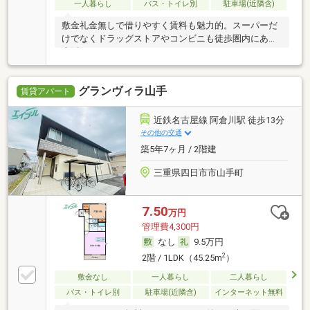
一人暮らし
バス・トイレ別
駐車場(近隣含)
敷金礼金無しで借りやすく賃料も魅力的。スーパーだ
けでなくドラッグストアやコンビニも徒歩圏内にあり
生活
グランヴィラ山手
賃貸アパート
近鉄名古屋線 阿倉川駅 徒歩13分
その他の交通
築5年7ヶ月 / 2階建
三重県四日市市山手町
7.50
万円
管理費4,300円
なし
9.5万円
2
2階 / 1LDK（45.25m
）
敷金なし
一人暮らし
二人暮らし
バス・トイレ別
駐車場(近隣含)
インターネット無料