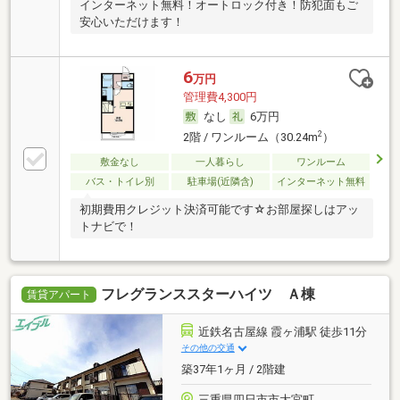
インターネット無料！オートロック付き！防犯面もご
安心いただけます！
6
万円
管理費4,300円
なし
6万円
2
2階 / ワンルーム（30.24m
）
敷金なし
一人暮らし
ワンルーム
バス・トイレ別
駐車場(近隣含)
インターネット無料
初期費用クレジット決済可能です☆お部屋探しはアッ
トナビで！
フレグランススターハイツ Ａ棟
賃貸アパート
近鉄名古屋線 霞ヶ浦駅 徒歩11分
その他の交通
築37年1ヶ月 / 2階建
三重県四日市市大宮町