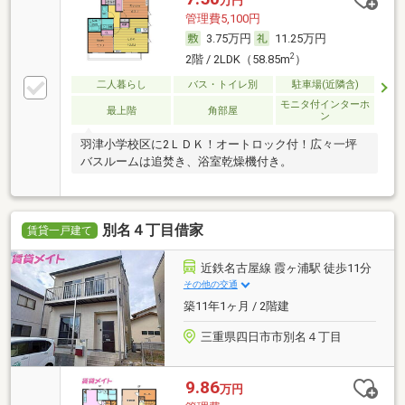
万円
管理費5,100円
3.75万円
11.25万円
2
2階 / 2LDK（58.85m
）
二人暮らし
バス・トイレ別
駐車場(近隣含)
モニタ付インターホ
最上階
角部屋
ン
羽津小学校区に2ＬＤＫ！オートロック付！広々一坪
バスルームは追焚き、浴室乾燥機付き。
別名４丁目借家
賃貸一戸建て
近鉄名古屋線 霞ヶ浦駅 徒歩11分
その他の交通
築11年1ヶ月 / 2階建
三重県四日市市別名４丁目
9.86
万円