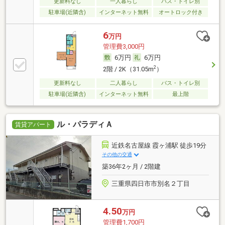
更新料なし
一人暮らし
バス・トイレ別
駐車場(近隣含)
インターネット無料
オートロック付き
6
万円
管理費3,000円
6万円
6万円
2
2階 / 2K（31.05m
）
更新料なし
二人暮らし
バス・トイレ別
駐車場(近隣含)
インターネット無料
最上階
ル・パラディＡ
賃貸アパート
近鉄名古屋線 霞ヶ浦駅 徒歩19分
その他の交通
築36年2ヶ月 / 2階建
三重県四日市市別名２丁目
4.50
万円
管理費1,700円