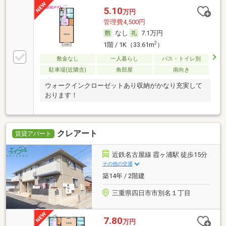
5.10
万円
管理費4,500円
なし
7.1万円
2
1階 / 1K（33.61m
）
敷金なし
一人暮らし
バス・トイレ別
駐車場(近隣含)
角部屋
南向き
ウォークインクローゼットあり収納がかなり充実して
おります！
クレアート
賃貸アパート
近鉄名古屋線 霞ヶ浦駅 徒歩15分
その他の交通
築14年 / 2階建
三重県四日市市別名１丁目
7.80
万円