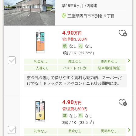
築18年6ヶ月 / 2階建
三重県四日市市別名６丁目
4.90
万円
管理費3,500円
なし
なし
2
1階 / 1K（22.5m
）
礼金なし
敷金なし
更新料なし
一人暮らし
バス・トイレ別
駐車場(近隣含)
敷金礼金無しで借りやすく賃料も魅力的。スーパーだ
けでなくドラッグストアやコンビニも徒歩圏内にあり
生活
4.90
万円
管理費3,500円
なし
なし
2
2階 / 1K（22.5m
）
礼金なし
敷金なし
更新料なし