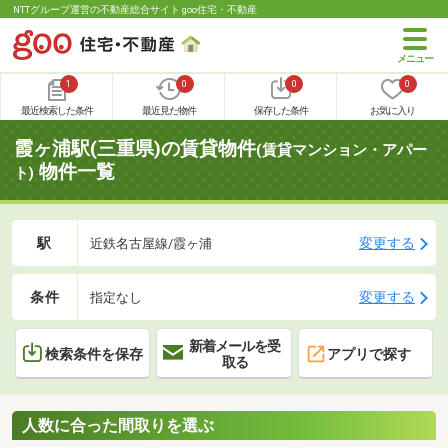
NTTグループ運営の不動産総合サイト goo住宅・不動産
1
0
0
0
最近検索した条件
最近見た物件
保存した条件
お気に入り
霞ヶ浦駅(三重県)の賃貸物件
(賃貸マンション・アパー
物件一覧
ト)
駅
変更する
近鉄名古屋線/霞ヶ浦
条件
変更する
指定なし
新着メールを受
検索条件を保存
アプリで探す
取る
人数に合った間取りを選ぶ