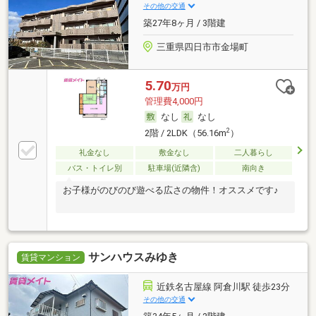
その他の交通
築27年8ヶ月 / 3階建
三重県四日市市金場町
5.70
万円
管理費4,000円
なし
なし
2
2階 / 2LDK（56.16m
）
礼金なし
敷金なし
二人暮らし
バス・トイレ別
駐車場(近隣含)
南向き
お子様がのびのび遊べる広さの物件！オススメです♪
サンハウスみゆき
賃貸マンション
近鉄名古屋線 阿倉川駅 徒歩23分
その他の交通