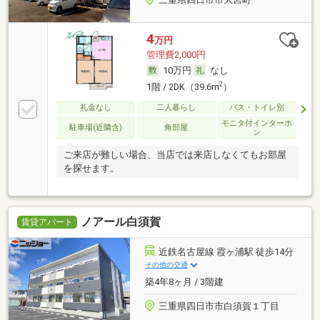
4
万円
管理費2,000円
10万円
なし
2
1階 / 2DK（39.6m
）
礼金なし
二人暮らし
バス・トイレ別
モニタ付インターホ
駐車場(近隣含)
角部屋
ン
ご来店が難しい場合、当店では来店しなくてもお部屋
を探せます。
ノアール白須賀
賃貸アパート
近鉄名古屋線 霞ヶ浦駅 徒歩14分
その他の交通
築4年8ヶ月 / 3階建
三重県四日市市白須賀１丁目