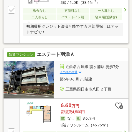
2
2階 / 1LDK（38.44m
）
敷金なし
更新料なし
一人暮らし
二人暮らし
バス・トイレ別
駐車場(近隣含)
初期費用クレジット決済可能です☆お部屋探しはアッ
トナビで！
エステート羽津Ａ
賃貸マンション
近鉄名古屋線 霞ヶ浦駅 徒歩7分
その他の交通
築5年8ヶ月 / 3階建
三重県四日市市八田２丁目
6.60
万円
管理費4,500円
なし
8.6万円
2
3階 / ワンルーム（45.75m
）