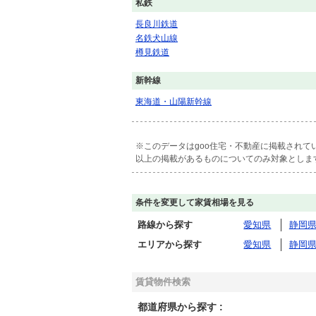
私鉄
長良川鉄道
名鉄犬山線
樽見鉄道
新幹線
東海道・山陽新幹線
※このデータはgoo住宅・不動産に掲載され
以上の掲載があるものについてのみ対象としま
条件を変更して家賃相場を見る
路線から探す
愛知県
静岡
エリアから探す
愛知県
静岡
賃貸物件検索
都道府県から探す :