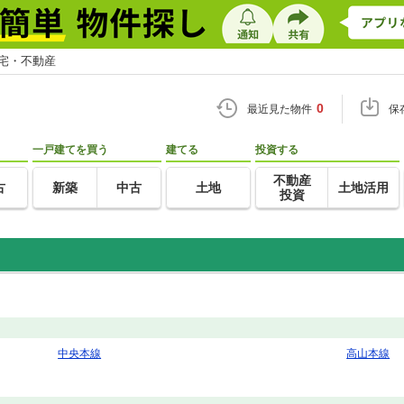
住宅・不動産
0
最近見た物件
保
一戸建てを買う
建てる
投資する
不動産
古
新築
中古
土地
土地活用
投資
中央本線
高山本線