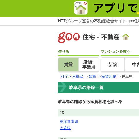
NTTグループ運営の不動産総合サイト goo
借りる
マンションを買う
店舗･
賃貸
新築
中
事業用
住宅・不動産
>
賃貸
>
家賃相場
>
岐阜県
岐阜県の路線一覧
岐阜県の路線から家賃相場を調べる
JR
東海道本線
太多線