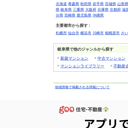
北海道
青森県
秋田県
岩手県
宮城県
山形
県
岐阜県
三重県
大阪府
兵庫県
京都府
滋
分県
宮崎県
鹿児島県
沖縄県
主要都市から探す :
札幌市
仙台市
横浜市
川崎市
相模原市
さ
岐阜県で他のジャンルから探す
新築マンション
中古マンション
マンションライブラリー
不動産
地域情報で掲載される情報について