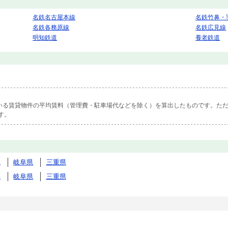
名鉄名古屋本線
名鉄竹鼻・
名鉄各務原線
名鉄広見線
明知鉄道
養老鉄道
ている賃貸物件の平均賃料（管理費・駐車場代などを除く）を算出したものです。ただ
す。
県
岐阜県
三重県
県
岐阜県
三重県