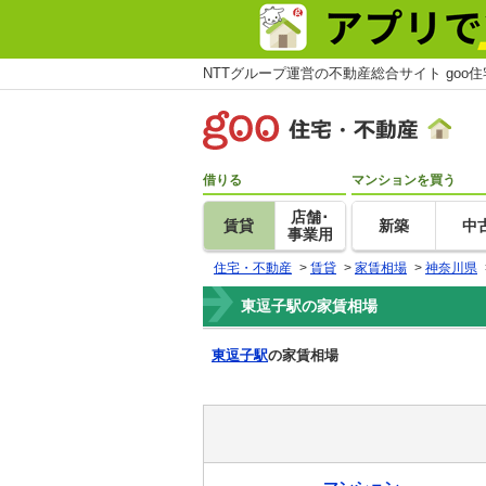
NTTグループ運営の不動産総合サイト goo
借りる
マンションを買う
店舗･
賃貸
新築
中
事業用
住宅・不動産
>
賃貸
>
家賃相場
>
神奈川県
東逗子駅の家賃相場
東逗子駅
の家賃相場