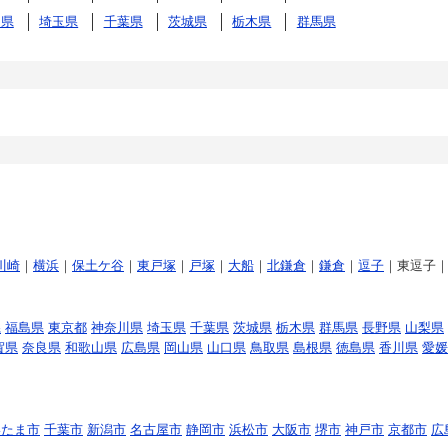
川県
埼玉県
千葉県
茨城県
栃木県
群馬県
川崎
｜
横浜
｜
保土ケ谷
｜
東戸塚
｜
戸塚
｜
大船
｜
北鎌倉
｜
鎌倉
｜
逗子
｜東逗子
県
福島県
東京都
神奈川県
埼玉県
千葉県
茨城県
栃木県
群馬県
長野県
山梨県
賀県
奈良県
和歌山県
広島県
岡山県
山口県
鳥取県
島根県
徳島県
香川県
愛媛
いたま市
千葉市
新潟市
名古屋市
静岡市
浜松市
大阪市
堺市
神戸市
京都市
広