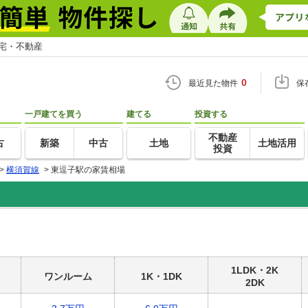
住宅・不動産
0
最近見た物件
保
一戸建てを買う
建てる
投資する
不動産
古
新築
中古
土地
土地活用
投資
>
横須賀線
>
東逗子駅の家賃相場
1LDK・2K
ワンルーム
1K・1DK
2DK