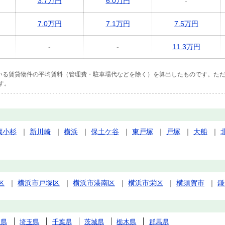
3.7万円
6.0万円
-
7.0万円
7.1万円
7.5万円
-
-
11.3万円
ている賃貸物件の平均賃料（管理費・駐車場代などを除く）を算出したものです。ただ
す。
蔵小杉
｜
新川崎
｜
横浜
｜
保土ケ谷
｜
東戸塚
｜
戸塚
｜
大船
｜
区
｜
横浜市戸塚区
｜
横浜市港南区
｜
横浜市栄区
｜
横須賀市
｜
鎌
川県
埼玉県
千葉県
茨城県
栃木県
群馬県