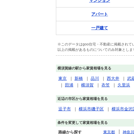
マンション
アパート
一戸建て
※このデータはgoo住宅・不動産に掲載され
以上の掲載があるものについてのみ対象としま
横須賀線の駅から家賃相場を見る
東京
｜
新橋
｜
品川
｜
西大井
｜
武
｜
田浦
｜
横須賀
｜
衣笠
｜
久里浜
近辺の市区から家賃相場を見る
逗子市
｜
横浜市磯子区
｜
横浜市金沢
条件を変更して家賃相場を見る
路線から探す
東京都
神奈