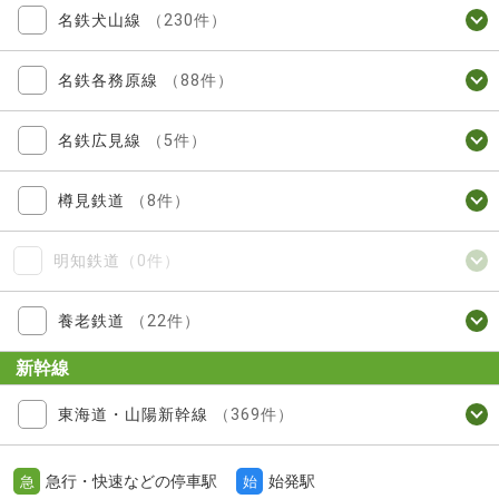
名鉄犬山線
（230件）
名鉄各務原線
（88件）
名鉄広見線
（5件）
樽見鉄道
（8件）
明知鉄道
（0件）
養老鉄道
（22件）
新幹線
東海道・山陽新幹線
（369件）
急行・快速などの停車駅
始発駅
急
始