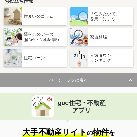
お役立ち情報
「住みたい街」
住まいのコラム
を見つけよう
暮らしのデータ
家賃相場
(補助金・助成金情報)
人気タウン
住宅ローン
ランキング
ページトップに戻る
goo住宅・不動産
アプリ
大手不動産サイト
物件
の
を