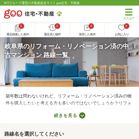
NTTグループ運営の不動産総合サイト goo住宅・不動産
0
0
0
0
最近検索した条件
最近見た物件
保存した条件
お気に入り
岐阜県のリフォーム・リノベーション済の中
古マンション 路線一覧
築年数は問わないけれど、リフォーム・リノベーション済みの物
件を購入したいと考える方も多いのではないでしょうか？リフォ
ーム・リノベーション済みの物件は、施工前よりも暮らしやすく
続きを見る
なっていることがポイント。住みやすさを感じられる最良の物件
に出会えるかもしれません。ここでリフォーム・リノベーション
済みの中古マンションを紹介しますので、ぜひチェックしてみて
路線名を選択してください
くださいね。