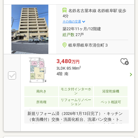
換 ・和室→洋室に変更 ・ハウスクリーニング物件
の見学やご質問、ローンのご相談なども承ります。＼
名鉄名古屋本線 名鉄岐阜駅 徒歩
＼家具や家電、住宅ローンに組込めます／／▼お電話
4分
でのご予約、ご質問・お問合せはこちらまで▼TEL：
その他の交通
0120-35-7549【通話無料】ニッカ不動産へ！
築22年11ヶ月/12階建
総戸数
27戸
岐阜県岐阜市清住町３
3,480
万円
2
3LDK 85.98m
4階 南
モニタ付インターホ
南向き
浴室乾燥機
ン
リフォームリノベー
所有権
ペット相談可
ション
新規リフォーム済（2026年1月13日完了）・キッチン
（食洗機付）交換・洗面化粧台、洗濯パン交換・トイ
レ交換・LDK、洋室フローリング張替え・和室畳表替
え、全室壁天井クロス張替え・エアコン1台（和室）
門扉、アルコーブ（面積約9.22平米）のある玄関、玄