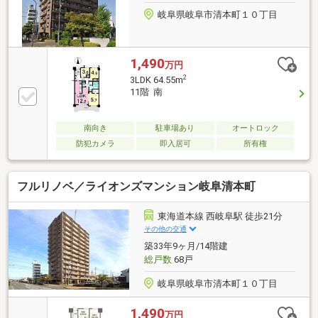
岐阜県岐阜市清本町１０丁目
1,490
万円
2
3LDK 64.55m
11階 南
南向き
駐車場あり
オートロック
防犯カメラ
即入居可
所有権
フルリノベ／ライオンズマンション岐阜清本町
東海道本線 西岐阜駅 徒歩21分
その他の交通
築33年9ヶ月/14階建
総戸数
68戸
岐阜県岐阜市清本町１０丁目
1,490
万円