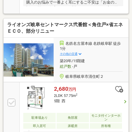
購入のお悩みで一番よく耳にするご不安は「お金の
話」。誰しも住宅ローンを返していけるのか、家を買
ったばかりに苦しい生活になってしまわないかという
ご心配をされます。私たちはお金に関するご不安を解
ライオンズ岐阜セントマークス弐番館＜角住戸×省エネ
消して頂けるように、住宅ローンのご相談を随時受け
付けています。無理のないご返済計画のお話、金融機
ＥＣＯ、部分リニュー
関の選定、事前審査の手配などご不安のない資金計画
のお手伝いをいたします。ご家族みなさまの夢のマイ
名鉄名古屋本線 名鉄岐阜駅 徒歩
ホーム購入に向けてお力になれれば最高にうれしいで
1分
す。お問い合わせはメール、電話はもちろん、LINEで
その他の交通
も受け付けておりますのでお気軽にご相談下さい。お
築20年/15階建
待ちしてます！
総戸数
-戸
岐阜県岐阜市清住町２
2,680
万円
2
2LDK 57.75m
5階 西
モニタ付インターホ
駐車場あり
角部屋
ン
即入居可
床暖房
所有権