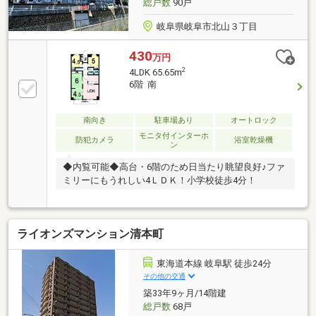
総戸数
90戸
岐阜県岐阜市北山３丁目
430
万円
2
4LDK 65.65m
6階 南
南向き
駐車場あり
オートロック
モニタ付インターホ
防犯カメラ
浴室乾燥機
ン
◆内覧可能◆高台・6階のため日当たり眺望良好♪ファ
ミリーにもうれしい4ＬＤＫ！小学校徒歩4分！
ライオンズマンション清本町
東海道本線 岐阜駅 徒歩24分
その他の交通
築33年9ヶ月/14階建
総戸数
68戸