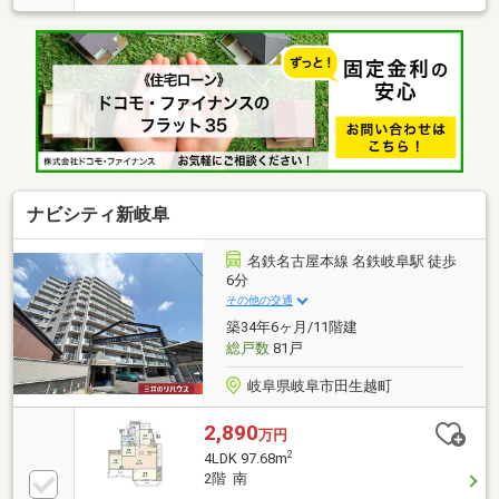
キッチンに食器洗浄乾燥機、勝手口もあります♪勝手
口から出たバルコニーはごみ置き場に最適！南側バル
コニーにスロップシンク付いてます！靴など洗面所で
は洗いたくない汚れ物を洗うのに最適です♪リビング
はゆとりの22.1帖！日当り良好です♪敷地内平面駐車場
継承可能！月額11 000です♪ペット飼育可能なマンショ
ンです♪犬、猫2匹まで可能です♪駅までのアクセス良
好！名鉄新岐阜駅まで徒歩5分！JR岐阜駅まで徒歩9分
です♪
ナビシティ新岐阜
名鉄名古屋本線 名鉄岐阜駅 徒歩
6分
その他の交通
築34年6ヶ月/11階建
総戸数
81戸
岐阜県岐阜市田生越町
2,890
万円
2
4LDK 97.68m
2階 南