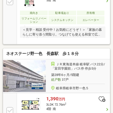
5階 南
南向き
駐車場あり
所有権
リフォームリノベー
システムキッチン
エレベーター
ション
＜見学・相談 受付中！お気軽にどうぞ！＞「家族の暮
らしに寄り添う間取り。つなげても使える和室で広々
空間に」◇２LDK＋サービスルームのマンション◇二
間続きの居室＋リビングで２０帖以上の広々空間◇日
当たりのよい南向きバルコニー◇イオンタウン北方ま
ネオステージ野一色 長森駅 歩１８分
で徒歩９分◇近隣にはスーパー等のお店が充実！◇主
要道路までアクセス良好！◇アピタ北方店まで車で６
分◇モレラ岐阜まで車で１４分◇JR西岐阜駅まで車で
ＪＲ東海道本線 岐阜駅 バス22分/
１４分まだ検討中の方も大歓迎です！実際に見ること
「富田学園前」バス停 停歩5分
で、暮らしのイメージがぐっと具体的になります。ま
築28年6ヶ月/5階建
ずはお気軽にご見学予約をお待ちしております！お気
総戸数
37戸
軽にお問い合わせください。
岐阜県岐阜市野一色５
1,390
万円
2
3LDK 72.76m
4階 南