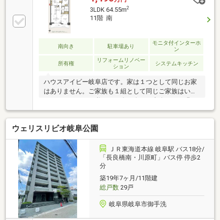
2
3LDK 64.55m
11階 南
モニタ付インターホ
南向き
駐車場あり
ン
リフォームリノベー
所有権
システムキッチン
ション
ハウスアイビー岐阜店です。家は１つとして同じお家
はありません。ご家族も１組として同じご家族はいら
っしゃいません。私たちは人と人との出会いとご縁を
大切に、お客様がご希望の物件に巡り合えるように不
動産のプロとして提案できる情報を提供いたします。
ウェリスリビオ岐阜公園
ハウスアイビーは物件のご案内だけでなく、住宅ロー
ンのご相談から事前審査、お引渡し前のリフォームや
エクステリア工事の仲介、火災保険の手続き、引越し
ＪＲ東海道本線 岐阜駅 バス18分/
の手配、すべてご相談いただけます。お客様の想いを
「長良橋南・川原町」バス停 停歩2
分
実現していくお手伝いをさせて頂くのが、ハウスアイ
ビーのよろこびです。まずは、お気軽に電話・メール
築19年7ヶ月/11階建
でお問い合わせをお待ちしています！
総戸数
29戸
岐阜県岐阜市御手洗