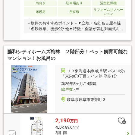
南向き
駐車場あり
浴室乾燥機
リフォームリノベー
床暖房
所有権
ション
－物件のおすすめポイント－▼立地・名鉄名古屋本線
「名鉄岐阜」徒歩9分 他▼特徴・会話が弾む対面式キ
ッチン、造付食器棚有・SC・WIC・リネン庫など、用
途に合わせた収納有・南向きバルコニーにスロップシ
ンクを設置・ハンズフリー携帯機でエントランス・玄
藤和シティホームズ梅林 ２階部分！ペット飼育可能な
関の解錠可能・ダストシューターサービス有・ペット
飼育可能(細則有)▼設備・床暖房(LD一部)・食洗機・
マンション！お風呂の
ディスポーザー・ミストサウナ・浴室乾燥機▼周辺環
境・マックスバリュ岐阜元町店 徒歩5分(約400m)■ ご
ＪＲ東海道本線 岐阜駅 バス10分/
希望の住まい探しをお手伝いします ━━━━━・・・
「東栄町3丁目」バス停 停歩1分
物件の詳細・ご相談はお気軽にお問い合わせくださ
築26年8ヶ月/14階建
い。
総戸数
-戸
岐阜県岐阜市東栄町３
2,190
万円
2
4LDK 89.04m
2階 南