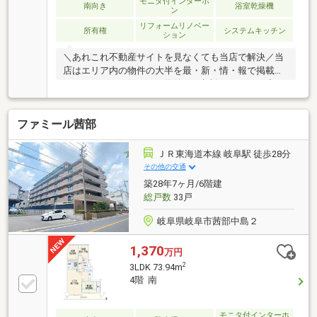
モニタ付インターホ
南向き
浴室乾燥機
ン
リフォームリノベー
所有権
システムキッチン
ション
＼あれこれ不動産サイトを見なくても当店で解決／当
店はエリア内の物件の大半を最・新・情・報で掲載！
ほかのページで気になる物件もご相談ください。◆三
里小学校／陽南中学校◆岐阜バス「清」停まで徒歩約
5分◆高層階で眺望良好◆全居室に収納あり◆オート
ファミール茜部
ロック付で防犯も安心※写真をクリックすると、詳細
をご覧いただけます。＝＝＝＝＝＝＝＝＝＝＝＝＝＝
＝＝＝＝＝＝＝＝＝＝＝《平日もご案内可能！》百聞
ＪＲ東海道本線 岐阜駅 徒歩28分
は一見学にしかず。見るだけOK、聞くだけOK！事前
その他の交通
にご予約いただくと、スムーズにご見学いただけま
築28年7ヶ月/6階建
す。＝＝＝＝＝＝＝＝＝＝＝＝＝＝＝＝＝＝＝＝＝＝
総戸数
33戸
＝＝＝
岐阜県岐阜市茜部中島２
1,370
万円
2
3LDK 73.94m
4階 南
モニタ付インターホ