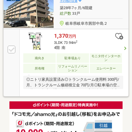
その他の交通
築28年7ヶ月/6階建
総戸数
33戸
岐阜県岐阜市茜部中島２
1,370
万円
2
3LDK 73.94m
4階 南
モニタ付インターホ
南向き
駐車場あり
ン
リフォームリノベー
所有権
エレベーター
ション
◎ニトリ家具設置済み◎トランクルーム使用料 300円/
月、トランクルーム修繕積立金 70円/月◎駐車場の空
き状況は都度お問い合わせください◎司法書士は売主
指定