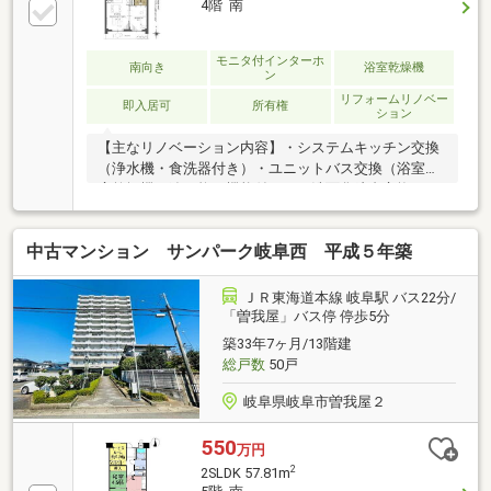
4階 南
モニタ付インターホ
南向き
浴室乾燥機
ン
リフォームリノベー
即入居可
所有権
ション
【主なリノベーション内容】・システムキッチン交換
（浄水機・食洗器付き）・ユニットバス交換（浴室暖
房乾燥機・追い炊き機能付き）・洗面化粧台交換（シ
ャワーノズル付き）・トイレ交換（温水洗浄便座）他
物件の見学やご質問、ローンのご相談なども承りま
中古マンション サンパーク岐阜西 平成５年築
す。＼＼家具や家電、住宅ローンに組込めます／／▼
お電話でのご予約、ご質問・お問合せはこちらまで▼
ＴＥＬ：０１２０－３５－７５４９【通話無料】ニッ
ＪＲ東海道本線 岐阜駅 バス22分/
カ不動産へ！
「曽我屋」バス停 停歩5分
築33年7ヶ月/13階建
総戸数
50戸
岐阜県岐阜市曽我屋２
550
万円
2
2SLDK 57.81m