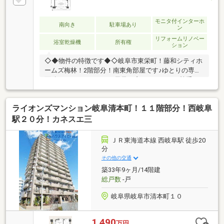
モニタ付インターホ
南向き
駐車場あり
ン
リフォームリノベー
浴室乾燥機
所有権
ション
◇◆物件の特徴です◆◇岐阜市東栄町！藤和シティホ
ームズ梅林！2階部分！南東角部屋です♪ゆとりの専有
面積89.04㎡！4LDK！お風呂に窓！キッチンに勝手口
あります♪ペット飼育可能なマンションです♪最寄りの
バス停徒歩1分！JR岐阜駅まで乗車14分です♪田神駅ま
ライオンズマンション岐阜清本町！１１階部分！西岐阜
で徒歩11分！通勤・通学に便利です！フルリノベーシ
ョン済み物件！素敵に大変身してます♪まだ、中古の
駅２０分！カネスエ三
マンションをご見学したことのない方！是非一度ご覧
になってみてください♪イメージが変わるはずです♪今
ＪＲ東海道本線 西岐阜駅 徒歩20
から見学したい！お客様のご要望に出来る限り対応い
分
たします♪お気軽にお電話・メール・ラインください♪
その他の交通
お待ちしております
築33年9ヶ月/14階建
総戸数
-戸
岐阜県岐阜市清本町１０
1,490
万円