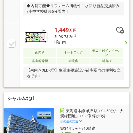
◆内覧可能◆リフォーム済物件！水回り新品交換済み
♪小中学校徒歩5分圏内！
1,449
万円
2
3LDK 73.2m
8階 南
モニタ付インターホ
南向き
オートロック
ン
浴室乾燥機
床暖房
所有権
【南向き3LDK◎】生活主要施設が徒歩圏内の便利な立
地です♪
シャルム北山
東海道本線 岐阜駅 バス50分/「大
洞緑団地」バス停 停歩9分
その他の交通
築34年5ヶ月/10階建