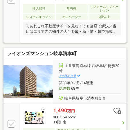
リフォームリノベー
即入居可
所有権
ション
システムキッチン
エレベーター
2階以上
＼あれこれ不動産サイトを見なくても当店で解決／当
店はエリア内の物件の大半を最・新・情・報で掲載！
ほかのページで気になる物件もご相談ください。◆華
陽小学校／梅林中学校◆岐阜バス「名鉄岐阜」停 徒
歩約5分◆即お引渡し可能◆オートロック付きで安心
ライオンズマンション岐阜清本町
◆令和8年9月下旬リノベ実施※写真をクリックする
と、詳細をご覧いただけます。＝＝＝＝＝＝＝＝＝＝
＝＝＝＝＝＝＝＝＝＝＝＝＝＝＝《平日もご案内可能
ＪＲ東海道本線 西岐阜駅 徒歩20
です♪》地域密着店の私達は、周辺環境、相場、お得
分
な住宅ローンプランなど丁寧にご案内できます。＝＝
その他の交通
＝＝＝＝＝＝＝＝＝＝＝＝＝＝＝＝＝＝＝＝＝＝＝
築33年9ヶ月/14階建
総戸数
68戸
岐阜県岐阜市清本町１０
1,490
万円
2
3LDK 64.55m
11階 南