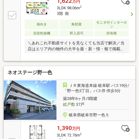
1,622
万円
2
3LDK 98.06m
3階 南
モニタ付インターホ
南向き
角部屋
ン
浴室乾燥機
即入居可
所有権
＼あれこれ不動産サイトを見なくても当店で解決／当
店はエリア内の物件の大半を最・新・情・報で掲載！
ほかのページで気になる物件もご相談ください。◆長
良西小学校／長良中学校◆岐阜バス「長良平和通り」
まで徒歩約1分◆トランクルーム◆浴室暖房乾燥機◆
ネオステージ野一色
オートロック※写真をクリックすると、詳細をご覧い
ただけます。＝＝＝＝＝＝＝＝＝＝＝＝＝＝＝＝＝＝
＝＝＝＝＝＝＝《平日もご案内可能です♪》地域密着
ＪＲ東海道本線 岐阜駅 バス19分/
店の私達は、周辺環境、相場、お得な住宅ローンプラ
「野一色5丁目」バス停 停歩5分
ンなどご丁寧にご案内できます。＝＝＝＝＝＝＝＝＝
築28年6ヶ月/5階建
＝＝＝＝＝＝＝＝＝＝＝＝＝＝＝＝
総戸数
37戸
岐阜県岐阜市野一色５
1,390
万円
2
3LDK 72.76m