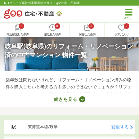
NTTグループ運営の不動産総合サイト goo住宅・不動産
1
0
0
0
最近検索した条件
最近見た物件
保存した条件
お気に入り
岐阜駅(岐阜県)のリフォーム・リノベーション
済の中古マンション 物件一覧
築年数は問わないけれど、リフォーム・リノベーション済みの物
件を購入したいと考える方も多いのではないでしょうか？リフォ
ーム・リノベーション済みの物件は、施工前よりも暮らしやすく
続きを見る
なっていることがポイント。住みやすさを感じられる最良の物件
に出会えるかもしれません。ここでリフォーム・リノベーション
済みの中古マンションを紹介しますので、ぜひチェックしてみて
くださいね。
駅
変更する
東海道本線/岐阜