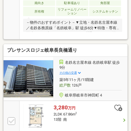
南向き
駐車場あり
角部屋
リフォームリノベー
所有権
システムキッチン
ション
－物件のおすすめポイント－▼立地・名鉄名古屋本線
／名鉄各務原線「名鉄岐阜」駅 徒歩6分▼特徴・専有
面積97.68平米、ゆとりある2LDKの間取り・LDK・洋
室1室は2面採光設計・調理に集中しやすい壁付キッチ
ン採用・LDK上部に造作ベッドを設置・全居室に収納
プレサンスロジェ岐阜長良橋通り
スペース有・浴室・洗面室・トイレは換気窓付▼周辺
環境・スーパー「パレマルシェ名鉄岐阜店」徒歩8分
(約610m)・溝旗公園 徒歩4分(約290m)・ファミリーマ
名鉄名古屋本線 名鉄岐阜駅 徒歩
ート新岐阜駅北店 徒歩6分(約420m)■ ご希望の住まい
9分
探しをお手伝いします ━━━━━・・・物件の詳細・
その他の交通
ご相談はお気軽にお問い合わせください。
築5年11ヶ月/15階建
総戸数
126戸
岐阜県岐阜市神田町４
3,280
万円
2
2LDK 67.86m
13階 南