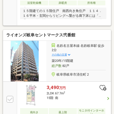
浴室乾燥機
床暖房
所有権
１５階建ての１５階住戸 南西向き角住戸 １１４．
１６平米・玄関からリビングへ繋がる廊下床には「大
理石」が敷き詰められています。・主寝室の北西側洋
室には、ウォークインクロゼット（ドレッサールー
ム）があります。・洗面化粧台のパウダーコーナーも
ライオンズ岐阜セントマークス弐番館
大理石仕様・キッチン設備が機能的に収納された背面
収納 キッチンとダイニングテーブル一体のアイラン
ドキッチン・リビングと開口部の床見切りには御影石
名鉄名古屋本線 名鉄岐阜駅 徒歩
敷居が設置されています。
2分
その他の交通
築20年/15階建
総戸数
82戸
岐阜県岐阜市清住町２
3,490
万円
2
2LDK 67.7m
15階 南
モニタ付インターホ
南向き
最上階
ン