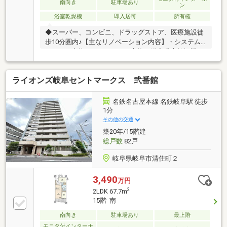
南向き
駐車場あり
ン
浴室乾燥機
即入居可
所有権
◆スーパー、コンビニ、ドラッグストア、医療施設徒
歩10分圏内♪【主なリノベーション内容】・システム
キッチン交換・ユニットバス交換（浴室暖房乾燥機、
追い炊き機能付） ・トイレ交換（温水洗浄便座
付）・洗面化粧台交換・建具交換・クロス張替・フロ
ライオンズ岐阜セントマークス 弐番館
ーリング上張・畳表替え・給湯器交換 ・ハウスクリ
ーニング 他物件の見学やご質問、ローンのご相談な
ども承ります。＼＼家具や家電、住宅ローンに組込め
名鉄名古屋本線 名鉄岐阜駅 徒歩
ます／／▼お電話でのご予約、ご質問・お問合せはこ
1分
ちらまで▼ＴＥＬ：０１２０－３５－７５４９【通話
その他の交通
無料】ニッカ不動産へ！
築20年/15階建
総戸数
82戸
岐阜県岐阜市清住町２
3,490
万円
2
2LDK 67.7m
15階 南
南向き
駐車場あり
最上階
モニタ付インターホ