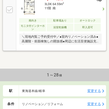
2
3LDK 64.55m
11階 南
南向き
駐車場あり
オートロック
モニタ付インターホ
浴室乾燥機
即入居可
ン
＼現地内覧ご予約受付中／●室内リノベーション済み●
高層階・前面棟無しの開放感●周辺に生活至便施設充
実
1～28
棟
駅
変更する
東海道本線/岐阜
条件
変更する
リノベーション／リフォーム