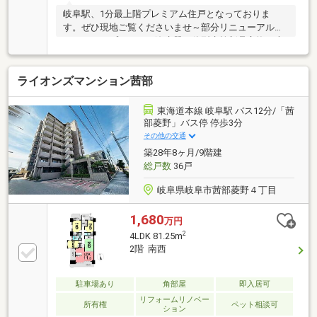
岐阜駅、1分最上階プレミアム住戸となっておりま
す。ぜひ現地ご覧くださいませ～部分リニューアル～
ガラストップコンロ・浄水器一体型水栓新品交換、南
面ウッドデッキ新設、浴室シャワーヘッド（リフ
ァ）、ホース新品交換、玄関ミラー新設◇玄関にはマ
ライオンズマンション茜部
ルチストッカー◇主寝室はゆとりの７帖◇広々パウダ
ールーム＆１４１８サイズの大型バスルーム◇リビン
グ床暖房敷地内駐車場空き有／エントランスはキーレ
東海道本線 岐阜駅 バス12分/「茜
スリモコン対応／ペット可（飼育細則あり）岐阜駅前
部菱野」バス停 停歩3分
の中心、利便性＋落ち着いた住環境です。ＪＲ東海道
その他の交通
本線「岐阜」駅より徒歩７分ＪＲ高山本線「岐阜」駅
築28年8ヶ月/9階建
徒歩８分
総戸数
36戸
岐阜県岐阜市茜部菱野４丁目
1,680
万円
2
4LDK 81.25m
2階 南西
駐車場あり
角部屋
即入居可
リフォームリノベー
所有権
ペット相談可
ション