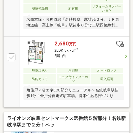
リフォームリノベー
浴室乾燥機
所有権
ション
名鉄本線・各務原線「名鉄岐阜」駅徒歩２分、ＪＲ東
海道線・高山線「岐阜」駅徒歩８分で二駅四路線利用
できます。洋室（1）約７帖、洋室（2）室５．３帖、
リビングダイニング約１３．５帖、キッチン約３．４
帖の２ＬＤＫ。南向き、１５階部分につき、抜けた眺
2,680
万円
望で開放的なお部屋です。玄関やホールには玄関収
2
2LDK 57.75m
納、カウンター収納、マルチストッカー（多機能収納
5階 西
庫約0.6平米）があります。浴室の広さは１４１８サイ
ズ、シェル型の浴槽、ゆとりあるバスタブでの入浴タ
イムで身も心もリフレッシュして下さい。ペット飼育
駐車場あり
角部屋
オートロック
可能な物件です。（細則による制限あり）敷地内にペ
モニタ付インターホ
防犯カメラ
即入居可
ン
ットの足洗い場も設けております。
角住戸＜省エネECO部分リニューアル＞名鉄岐阜駅徒
歩1分！全戸分自走式駐車場。将来性ある街づくり
ライオンズ岐阜セントマークス弐番館５階部分！名鉄新
岐阜駅まで２分！ペッ