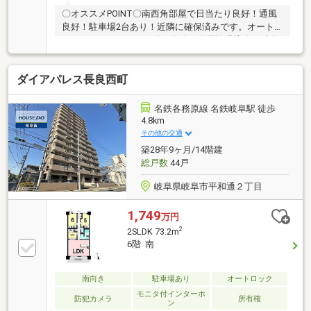
〇オススメPOINT〇南西角部屋で日当たり良好！通風
良好！駐車場2台あり！近隣に確保済みです。オート
ロックとエレベーター付き物件！〇周辺環境〇JR東海
道本線「岐阜」駅…約3400ｍ名鉄名古屋本線「笠松」
駅…約2100ｍ茜部小学校…約550ｍ加納中学校…約2200
ダイアパレス長良西町
ｍお気軽にお問い合わせ下さい【ハウスドゥ 岐阜南】
名鉄各務原線 名鉄岐阜駅 徒歩
4.8km
その他の交通
築28年9ヶ月/14階建
総戸数
44戸
岐阜県岐阜市平和通２丁目
1,749
万円
2
2SLDK 73.2m
6階 南
南向き
駐車場あり
オートロック
モニタ付インターホ
防犯カメラ
所有権
ン