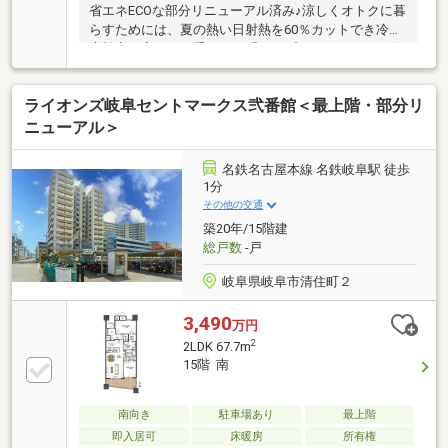
省エネECOな部分リニューアル済み♪涼しくオトクに暮
らすためには、夏の熱い日射熱を60％カットでき冷暖
房効率を高める二重サッシ「インプラス」がついた住
宅がおすすめです◇内窓を6/23に新設予定※内窓(二重
サッシ)Low-E複層ガラス新設。快適性の向上や、光熱
ライオンズ岐阜セントマークス弐番館＜最上階・部分リ
費削減、防音効果あり◇ 角住戸◇名鉄岐阜駅徒歩１分
全戸分の自走式駐車場駐車場空き有り５，５００～１
ニューアル＞
５，０００円／台（月額）
名鉄名古屋本線 名鉄岐阜駅 徒歩
1分
その他の交通
築20年/15階建
総戸数
-戸
岐阜県岐阜市清住町２
3,490
万円
2
2LDK 67.7m
15階 南
南向き
駐車場あり
最上階
即入居可
床暖房
所有権