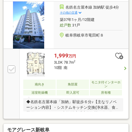
駅周辺でスマートに完結します♪お部屋は5階角部屋
1LDK！リフォーム済みで、防音・断熱効果のある内窓
名鉄名古屋本線 加納駅 徒歩4分
が設置されているため、駅近ながら静かで心地よい
その他の交通
「自分だけの隠れ家」を実現できます。資産価値が落
築37年1ヶ月/12階建
ちにくい駅至近の好立地は将来的なライフスタイルの
総戸数
31戸
変化を見据えた賢い選択としても非常におすすめです
♪
岐阜県岐阜市竜田町８
1,999
万円
2
3LDK 78.7m
10階 南
モニタ付インターホ
南向き
角部屋
ン
浴室乾燥機
即入居可
所有権
◆名鉄名古屋本線「加納」駅徒歩６分♪【主なリノベ
ーション内容】・システムキッチン交換(浄水器、食洗
器付)・ユニットバス交換(浴室暖房乾燥機、追い炊き
機能付) ・トイレ交換(温水洗浄便座付)・洗面化粧台
交換(シャワーノズル付) ・建具交換・クロス、フロ
モアグレース新岐阜
ーリング貼替・シューズボックス交換 ・給湯器交