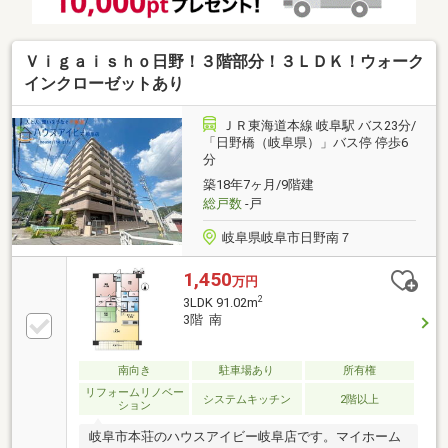
Ｖｉｇａｉｓｈｏ日野！３階部分！３ＬＤＫ！ウォーク
インクローゼットあり
ＪＲ東海道本線 岐阜駅 バス23分/
「日野橋（岐阜県）」バス停 停歩6
分
築18年7ヶ月/9階建
総戸数
-戸
岐阜県岐阜市日野南７
1,450
万円
2
3LDK 91.02m
3階 南
南向き
駐車場あり
所有権
リフォームリノベー
システムキッチン
2階以上
ション
岐阜市本荘のハウスアイビー岐阜店です。マイホーム