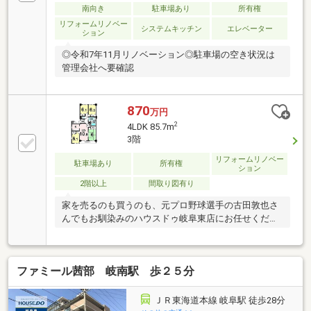
南向き
駐車場あり
所有権
リフォームリノベー
システムキッチン
エレベーター
ション
◎令和7年11月リノベーション◎駐車場の空き状況は
管理会社へ要確認
870
万円
2
4LDK 85.7m
3階
リフォームリノベー
駐車場あり
所有権
ション
2階以上
間取り図有り
家を売るのも買うのも、元プロ野球選手の古田敦也さ
んでもお馴染みのハウスドゥ岐阜東店にお任せくださ
い♪
ファミール茜部 岐南駅 歩２５分
ＪＲ東海道本線 岐阜駅 徒歩28分