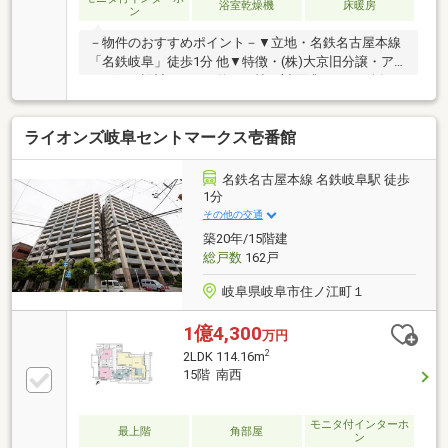
浴室乾燥機
床暖房
ン
－物件のおすすめポイント－▼立地・名鉄名古屋本線
「名鉄岐阜」徒歩1分 他▼特徴・(株)大京旧分譲・アウ
トポール設計・LDKは約16.9帖、対面式キッチン採
用・キッチン横の洗面室と主寝室を繋ぐWIC・ウッド
デッキ仕様の南向きバルコニー・ホールにマルチスト
ライオンズ岐阜セントマークス壱番館
ッカー有・ペット飼育可(規約有)▼設備・床暖房
(LD)・浴室乾燥機▼2026年6月室内リフォーム済【交
換】キッチン浄水器一体型水栓、シャワーヘッド、ト
名鉄名古屋本線 名鉄岐阜駅 徒歩
イレ 等【張替】天井・壁クロス、CF(トイレ)■ ご希望
1分
の住まい探しをお手伝いします ━━━━━・・・物件
その他の交通
の詳細・ご相談はお気軽にお問い合わせください。
築20年/15階建
総戸数
162戸
岐阜県岐阜市住ノ江町１
1億4,300
万円
2
2LDK 114.16m
15階 南西
モニタ付インターホ
最上階
角部屋
ン