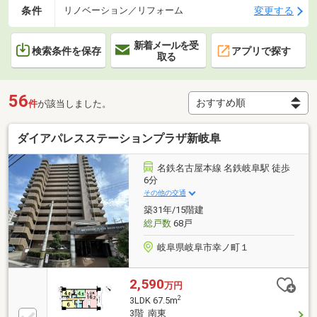
条件
変更する
リノベーション／リフォーム
新着メールを受
検索条件を保存
アプリで探す
取る
56
件
が該当しました。
ダイアパレスステーションプラザ新岐阜
名鉄名古屋本線 名鉄岐阜駅 徒歩
6分
その他の交通
築31年/15階建
総戸数
68戸
岐阜県岐阜市幸ノ町１
2,590
万円
2
3LDK 67.5m
3階 南東