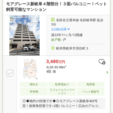
モアグレース新岐阜４階部分！３面バルコニー！ペット
関先には物置があります。3LDK（洋室約6.6帖、約5.6
帖、和室6帖）、リビングダイニングキッチン約22.1帖
飼育可能なマンション
の広さです。ペット飼育可能です。（1住戸2匹まで、
ペット飼育細則による制限あり）敷地内平面駐車場有
名鉄名古屋本線 名鉄岐阜駅 徒歩
り（専用使用権）月額11000円、2026年2月14日現在
5分
その他の交通
築22年11ヶ月/12階建
総戸数
-戸
岐阜県岐阜市清住町３
3,480
万円
2
3LDK 85.98m
4階 南
南向き
駐車場あり
角部屋
リフォームリノベー
所有権
ペット相談可
ション
◇◆物件の特徴です◆◇モアグレース新岐阜403号
室！南東角部屋です♪3面バルコニー！広めのアルコー
プ付き！自転車や三輪車、ベビーカーなどおけます♪