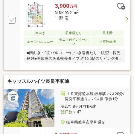
3,900
万円
2
3LDK 93.21m
11階 南
南向き
駐車場あり
最上階
モニタ付インターホ
ルーフバルコニー
浴室乾燥機
ン
■南向き・3面バルコニーにつき陽当たり・眺望・採光
良好■開放感のある横長タイプ 約16.5帖のリビングダ
イニング■ゆとりのある8.3帖の主寝室■1620タイプの
広々とした浴室■2ボウルの洗面化粧台■玄関前にポー
チ、トランクルームあり■ペット飼育可能（規約によ
キャッスルハイツ長良平和通
る制限有）
ＪＲ東海道本線 岐阜駅 バス20分/
「長良平和通り」バス停 停歩1分
築27年8ヶ月/11階建
総戸数
20戸
岐阜県岐阜市平和通２