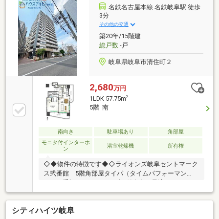
名鉄名古屋本線 名鉄岐阜駅 徒歩
3分
その他の交通
築20年/15階建
総戸数
-戸
岐阜県岐阜市清住町２
2,680
万円
2
1LDK 57.75m
5階 南
南向き
駐車場あり
角部屋
モニタ付インターホ
浴室乾燥機
所有権
ン
◇◆物件の特徴です◆◇ライオンズ岐阜セントマーク
ス弐番館 5階角部屋タイパ（タイムパフォーマン
ス）を重視するアクティブな単身者に最適な1LDKのお
部屋です！何よりの魅力は、名鉄岐阜駅徒歩3分、JR
岐阜駅徒歩10分という2駅利用可能な立地！毎日の通
シティハイツ岐阜
勤時間を大幅に短縮でき、仕事帰りの買い物や外食も