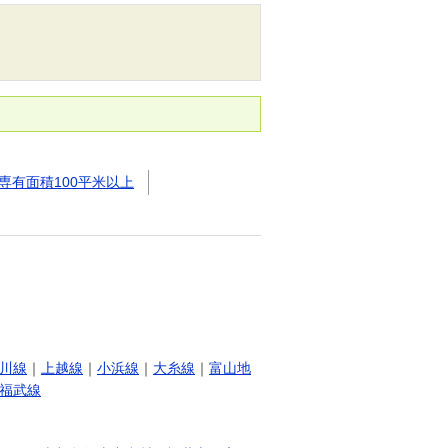
専有面積100平米以上
川線
｜
上越線
｜
小浜線
｜
大糸線
｜
富山地
福武線