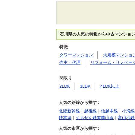
石川県の人気の特集から中古マンショ
特徴
タワーマンション
大規模マンショ
売主・代理
リフォーム・リノベー
間取り
2LDK
3LDK
4LDK以上
人気の路線から探す :
北陸新幹線
｜
越後線
｜
信越本線
｜
小海線
鉄本線
｜
えちぜん鉄道勝山線
｜
富山地鉄
人気の市区から探す :