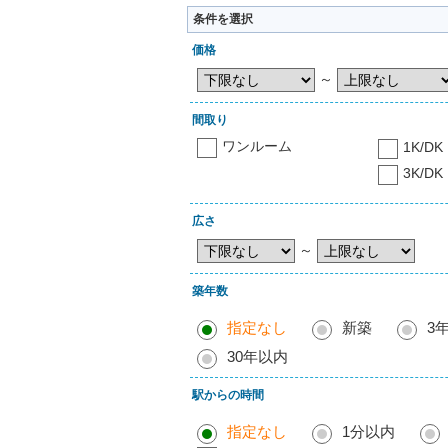
条件を選択
価格
～
間取り
ワンルーム
1K/DK
3K/DK
広さ
～
築年数
指定なし
新築
3
30年以内
駅からの時間
指定なし
1分以内