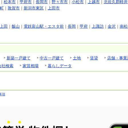
｜
松本市
｜
甲府市
｜
長岡市
｜
野々市市
｜
小松市
｜
上越市
｜
北佐久郡軽井
町
｜
敦賀市
｜
新潟市東区
｜
上田市
上田
｜
飯山
｜
電鉄富山駅・エスタ前
｜
長岡
｜
甲府
｜
上諏訪
｜
金沢
｜
南松
新築一戸建て
中古一戸建て
土地
賃貸
店舗・事業
会社検索
家賃相場
暮らしデータ
事項