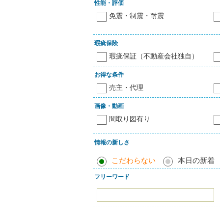
性能・評価
免震・制震・耐震
瑕疵保険
瑕疵保証（不動産会社独自）
お得な条件
売主・代理
画像・動画
間取り図有り
情報の新しさ
こだわらない
本日の新着
フリーワード