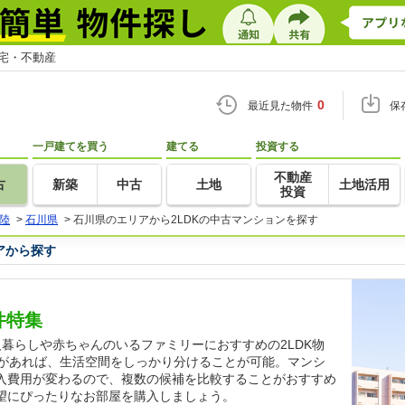
住宅・不動産
0
最近見た物件
保
一戸建てを買う
建てる
投資する
不動産
古
新築
中古
土地
土地活用
投資
陸
>
石川県
>
石川県のエリアから2LDKの中古マンションを探す
アから探す
件特集
暮らしや赤ちゃんのいるファミリーにおすすめの2LDK物
室があれば、生活空間をしっかり分けることが可能。マンシ
入費用が変わるので、複数の候補を比較することがおすすめ
望にぴったりなお部屋を購入しましょう。