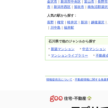
金沢市
｜
新潟市中央区
｜
富山市
｜
長野市
市
｜
新潟市西区
｜
笛吹市
｜
南魚沼郡湯沢
人気の駅から探す :
長野
｜
権堂
｜
軽井沢
｜
新潟
｜
越後湯沢
｜
｜
川中島
｜
福井駅
石川県で他のジャンルから探す
新築マンション
中古マンション
マンションライブラリー
不動産
情報提供元について
-
不動産情報に関する免責