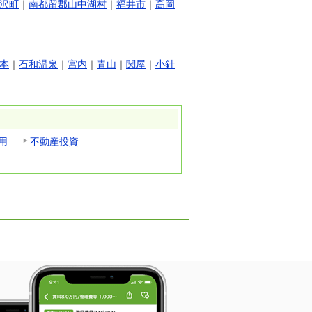
沢町
｜
南都留郡山中湖村
｜
福井市
｜
高岡
本
｜
石和温泉
｜
宮内
｜
青山
｜
関屋
｜
小針
用
不動産投資