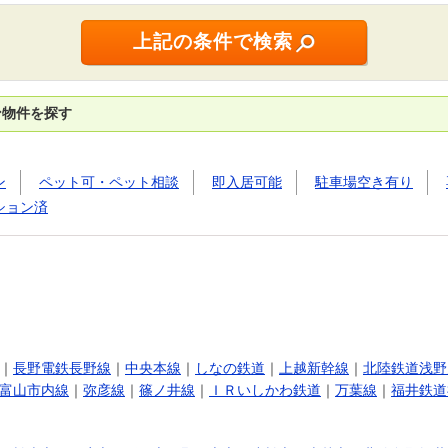
ン物件を探す
ン
ペット可・ペット相談
即入居可能
駐車場空き有り
ション済
｜
長野電鉄長野線
｜
中央本線
｜
しなの鉄道
｜
上越新幹線
｜
北陸鉄道浅野
富山市内線
｜
弥彦線
｜
篠ノ井線
｜
ＩＲいしかわ鉄道
｜
万葉線
｜
福井鉄道