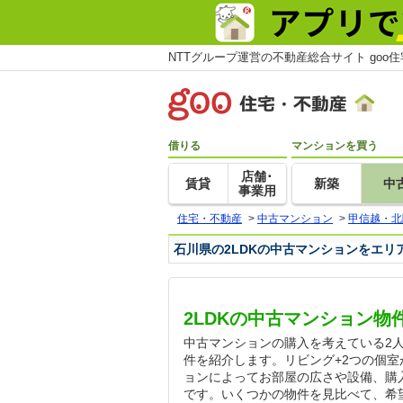
NTTグループ運営の不動産総合サイト goo
借りる
マンションを買う
店舗･
賃貸
新築
中
事業用
住宅・不動産
>
中古マンション
>
甲信越・北
石川県の2LDKの中古マンションをエリ
2LDKの中古マンション物
中古マンションの購入を考えている2人
件を紹介します。リビング+2つの個
ョンによってお部屋の広さや設備、購
です。いくつかの物件を見比べて、希