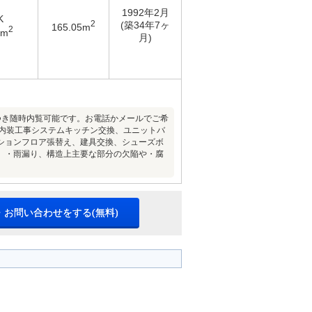
1992年2月
K
2
(築34年7ヶ
165.05m
2
7m
月)
件につき随時内覧可能です。お電話かメールでご希
●内装工事システムキッチン交換、ユニットバ
ションフロア張替え、建具交換、シューズボ
】・雨漏り、構造上主要な部分の欠陥や・腐
・お問い合わせをする(無料)