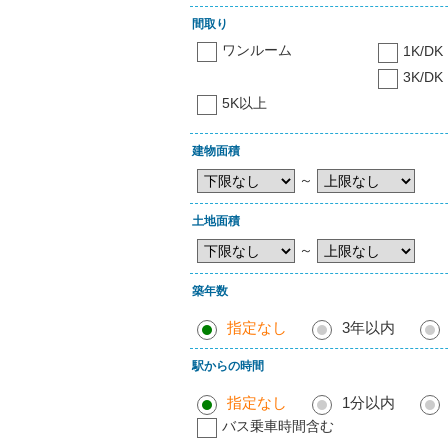
間取り
ワンルーム
1K/DK
3K/DK
5K以上
建物面積
～
土地面積
～
築年数
指定なし
3年以内
駅からの時間
指定なし
1分以内
バス乗車時間含む