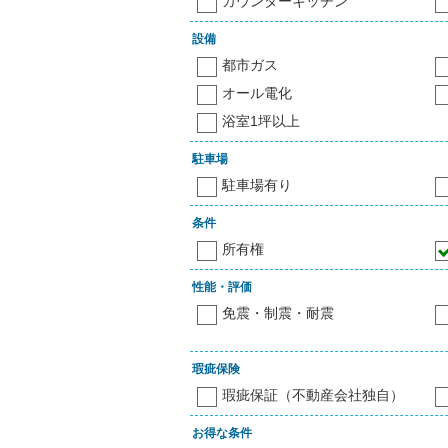
カウンターキッチン
設備
都市ガス
オール電化
浴室1坪以上
駐車場
駐車場有り
条件
所有権
性能・評価
免震・制震・耐震
瑕疵保険
瑕疵保証（不動産会社独自）
お得な条件