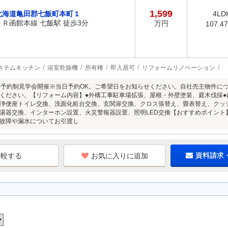
1,599
北海道亀田郡七飯町本町１
4LD
ＪＲ函館本線 七飯駅 徒歩3分
万円
107.4
ステムキッチン
浴室乾燥機
所有権
即入居可
リフォームリノベーション
8/9(日)予約制見学会開催※当日予約OK。ご希望日をお知らせください。自社売主物
ください。【リフォーム内容】●外構工事駐車場拡張、屋根・外壁塗装、庭木伐採
浄便座トイレ交換、洗面化粧台交換、玄関扉交換、クロス張替え、畳表替え、クッ
湯器交換、インターホン設置、火災警報器設置、照明LED交換【おすすめポイント
故障や漏水についてお引渡し
お気に入りに追加
資料請求