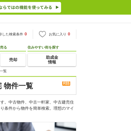
0
0
存した検索条件
お気に入り
売る
住みやすい街を探す
助成金
売却
情報
一覧
 物件一覧
ます。中古物件、中古一軒家、中古建売住
わり条件から物件を簡単検索。理想のマイ