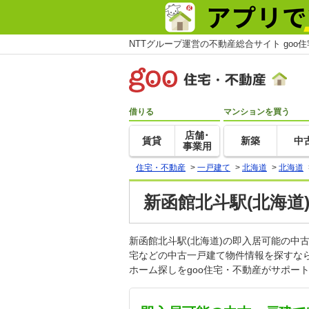
NTTグループ運営の不動産総合サイト goo
借りる
マンションを買う
店舗･
賃貸
新築
中
事業用
住宅・不動産
>
一戸建て
>
北海道
>
北海道
新函館北斗駅(北海道
新函館北斗駅(北海道)の即入居可能の
宅などの中古一戸建て物件情報を探すな
ホーム探しをgoo住宅・不動産がサポー