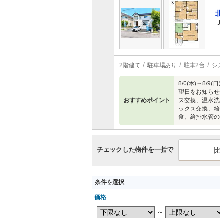
2階建て
駐車場あり
駐車2台
シ
8/6(木)～
望日をお知らせ
おすすめポイント
ス交換、温水洗
ックス交換、給
食、給排水管の
チェックした物件を一括で
条件を選択
価格
～