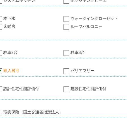
システムキッチン
IHクッキングヒータ
本下水
ウォークインクローゼット
床暖房
ルーフバルコニー
駐車2台
駐車3台
即入居可
バリアフリー
設計住宅性能評価付
建設住宅性能評価付
瑕疵保険（国土交通省指定法人）