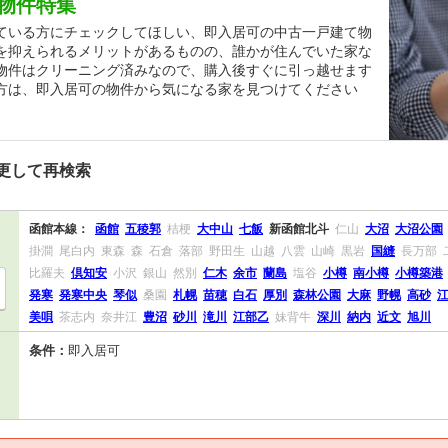
物件特集
ている方にチェックしてほしい、即入居可の中古一戸建て物
を抑えられるメリットがあるものの、誰かが住んでいた家な
物件はクリーニング済みなので、購入後すぐに引っ越せます
方は、即入居可の物件から気になる家を見つけてください
更して再検索
函館本線：
函館
五稜郭
桔梗
大中山
七飯
新函館北斗
仁山
大沼
大沼公園
掛澗
尾白内
東森
森
石倉
落部
野田生
山越
八雲
山崎
黒岩
国縫
長万部
比羅夫
倶知安
小沢
銀山
然別
仁木
余市
蘭島
塩谷
小樽
南小樽
小樽築港
発寒
発寒中央
琴似
桑園
札幌
苗穂
白石
厚別
森林公園
大麻
野幌
高砂
美唄
茶志内
奈井江
豊沼
砂川
滝川
江部乙
妹背牛
深川
納内
近文
旭川
条件：
即入居可