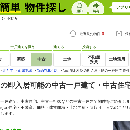
住宅・不動産
0
最近見た物件
保
一戸建てを買う
建てる
投資する
不動産
古
新築
中古
土地
土地活用
投資
>
北斗市
>
函館本線
>
新函館北斗駅
>
新函館北斗駅の即入居可能の一戸建て 物件
)の即入居可能の中古一戸建て・中古住宅
中古一戸建て、中古住宅、中古一軒家などの中古一戸建て物件をご紹介し
らgoo住宅・不動産。価格・建物面積・土地面積・間取り・人気のこだ
トします。