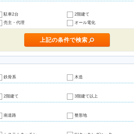
駐車2台
2階建て
売主・代理
オール電化
鉄骨系
木造
2階建て
3階建て以上
南道路
整形地