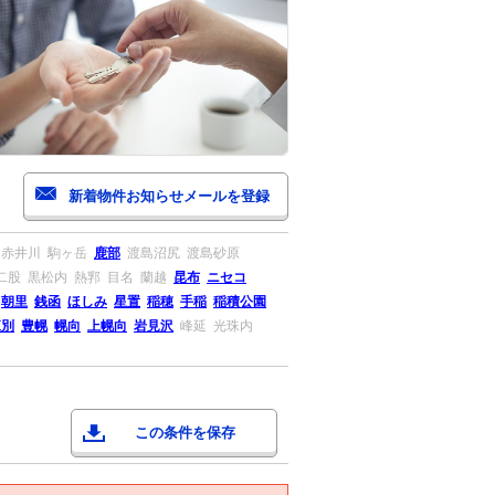
赤井川
駒ヶ岳
鹿部
渡島沼尻
渡島砂原
二股
黒松内
熱郛
目名
蘭越
昆布
ニセコ
朝里
銭函
ほしみ
星置
稲穂
手稲
稲積公園
江別
豊幌
幌向
上幌向
岩見沢
峰延
光珠内
この条件を保存