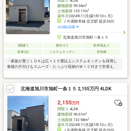
間取り
4LDK
2
建物面積
99.36m
2
土地面積
135.17m
築年月
2024年11月(築1年10ヶ月)
ＪＲ函館本線 近文駅 徒歩26分
その他の交通
北海道旭川市旭町一条１５
2階建て
都市ガス
駐車場あり
駐車2台
システムキッチン
所有権
・家族が寛ぐＬＤＫは広々１５畳以上システムキッチンを採用し
食後の片付けもスムーズ・たっぷり収納のＷＩＣ付きで衣替えも
スムーズに◎室内をすっきりと保てます・敷地面積１３５㎡超、
駐車スペース２台確保で来客時も安心♪・建物面積９９㎡の４ＬＤ
Ｋ、温水洗浄便座やＴＶモニタ付インターホンなど設備充実・幼
北海道旭川市旭町一条１５ 2,155万円 4LDK
稚園、小中学校徒歩圏内で子育て世帯に嬉しい環境が整っていま
す♪【周辺環境】・さくらおか幼稚園：徒歩３分・北光小学校：徒
歩９分・北星中学校：徒歩１２分・セブン－イレブン旭川旭町
2,155
万円
店：徒歩１分
間取り
4LDK
2
建物面積
96.61m
2
土地面積
132.98m
築年月
2024年11月(築1年10ヶ月)
ＪＲ函館本線 近文駅 徒歩26分