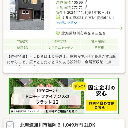
2
建物面積
105.99m
2
土地面積
272.72m
築年月
2024年11月(築1年10ヶ月)
ＪＲ函館本線 近文駅 徒歩6.1km
その他の交通
北海道旭川市春光台三条９
2階建て
都市ガス
駐車場あり
駐車2台
システムキッチン
所有権
【物件特徴】・ＬＤＫは１５畳以上。家族が?い時間を過ごす場所
だからこそ、広々としたゆとりのある設計◎・全居室収納に加
え、独立した書斎スペースを確保。テレワークや個人の趣味に集
中できる空間を確保。・浴室はゆったりサイズの１坪以上。一日
の疲れを癒すくつろぎのバスタイムを♪・光熱費を抑えられる都市
ガスを採用。経済的で快適な生活をサポート。・駐車２台可能
で、来客時やセカンドカーにも対応！ 春光台エリアの閑静な住
宅地。穏やかな住環境です！【周辺環境】・鷹の巣公園：徒歩７
分・高台小学校：徒歩２１分・セブン－イレブン旭川春光台２条
店：徒歩９分・ホクレンショップ春光台店：車３分
北海道旭川市旭岡６ 1,049万円 2LDK