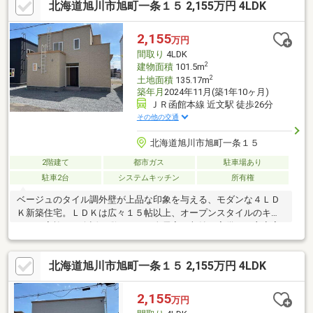
北海道旭川市旭町一条１５ 2,155万円 4LDK
内覧可能です！内覧の際は、事前予約となります。
2,155
万円
間取り
4LDK
2
建物面積
101.5m
2
土地面積
135.17m
築年月
2024年11月(築1年10ヶ月)
ＪＲ函館本線 近文駅 徒歩26分
その他の交通
北海道旭川市旭町一条１５
2階建て
都市ガス
駐車場あり
駐車2台
システムキッチン
所有権
ベージュのタイル調外壁が上品な印象を与える、モダンな４ＬＤ
Ｋ新築住宅。ＬＤＫは広々１５帖以上、オープンスタイルのキッ
チンで家族との会話も弾みます。全居室に収納を完備し、主寝室
にはＷＩＣ付きで収納力もバツグン◎浴室は１坪以上の広さで、
ゆったりとしたバスタイムを楽しめます。駐車スペースは２台
北海道旭川市旭町一条１５ 2,155万円 4LDK
分、前道６ｍ以上の整形地で車の出入りもスムーズです。【周辺
環境】■北光小学校（９分）■北星中学校（１２分）■さくらおか
幼稚園（３分）■北門郵便局（５分）■セブンイレブン旭川旭町店
2,155
万円
（５分）