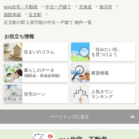
goo住宅・不動産
中古一戸建て
北海道
旭川市
函館本線
近文駅
近文駅の即入居可能の中古一戸建て 物件一覧
お役立ち情報
「住みたい街」
住まいのコラム
を見つけよう
暮らしのデータ
家賃相場
(補助金・助成金情報)
人気タウン
住宅ローン
ランキング
ページトップに戻る