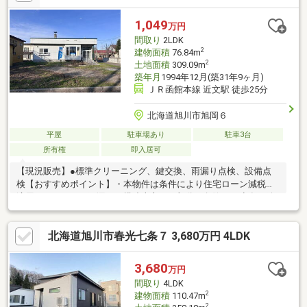
1,049
万円
間取り
2LDK
2
建物面積
76.84m
2
土地面積
309.09m
築年月
1994年12月(築31年9ヶ月)
ＪＲ函館本線 近文駅 徒歩25分
北海道旭川市旭岡６
平屋
駐車場あり
駐車3台
所有権
即入居可
【現況販売】●標準クリーニング、鍵交換、雨漏り点検、設備点
検【おすすめポイント】・本物件は条件により住宅ローン減税が
適用されます。・雨漏り、構造上主要な部分の欠陥や・腐食、給
排水管の故障や漏水についてお引渡しより２年間保証【周辺施
設】・旭川市立近文小学校1800ｍ（徒歩23分）・旭川市立北門中
北海道旭川市春光七条７ 3,680万円 4LDK
学校2200ｍ（徒歩28分/自転車9分）・イオン旭川西店店様1000ｍ
（徒歩13分/車2
3,680
万円
間取り
4LDK
2
建物面積
110.47m
2