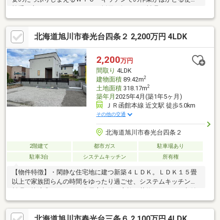
勝手の良いシステムキッチンを採用、毎日のお料理をサポート♪・
日々の疲れを癒やす広々１坪以上の浴室と、経済的で暖房器具の
選択肢も広がる都市ガス仕様・駐車２台可のゆとりある敷地で来
北海道旭川市春光台四条２ 2,200万円 4LDK
客時も安心、車の出し入れスムーズな前道６ｍ以上・保育園や小
学校まで徒歩圏内の教育環境が整った立地◎【周辺環境】・ぽっ
かぽか保育園：徒歩９分・忠和小学校：徒歩１６分・ホクレンシ
2,200
万円
ョップ忠和店：徒歩９分・セブン－イレブン旭川忠和８条店：徒
間取り
4LDK
歩６分
2
建物面積
89.42m
2
土地面積
318.17m
築年月
2025年4月(築1年5ヶ月)
ＪＲ函館本線 近文駅 徒歩5.0km
その他の交通
北海道旭川市春光台四条２
2階建て
都市ガス
駐車場あり
駐車3台
システムキッチン
所有権
【物件特徴】・閑静な住宅地に建つ新築４ＬＤＫ。ＬＤＫ１５畳
以上で家族団らんの時間をゆったり過ごせ、システムキッチンで
料理も快適◎・ＷＩＣと全居室収納で家族の荷物もすっきり収納
できます。・土地面積９６．２４坪のゆとりある敷地を確保し、
駐車３台以上可能！複数台所有でも安心です♪・１坪以上の広々と
北海道旭川市春光台三条６ 2,100万円 4LDK
した浴室は、ゆったりとリラックスできる空間。温水洗浄便座や