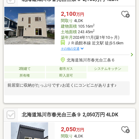
シャワー付洗面化粧台も完備。都市ガス対応。【周辺環境】・春
光台中学校：徒歩８分・高台小学校：徒歩１１分・春光台保育
2,100
万円
園：徒歩１０分・スーパーチェーンふじ春光台店：徒歩１０分・
間取り
4LDK
セブン－イレブン旭川春光台店：徒歩７分
2
建物面積
105.16m
2
土地面積
243.45m
築年月
2024年11月(築1年10ヶ月)
ＪＲ函館本線 近文駅 徒歩5.6km
その他の交通
北海道旭川市春光台三条６
2階建て
都市ガス
システムキッチン
所有権
即入居可
前居室に収納がたっぷりです♪お近くにコンビニがあります♪
北海道旭川市春光台三条９ 2,050万円 4LDK
2,050
万円
間取り
4LDK