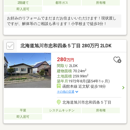
2階建て
都市ガス
所有権
即入居可
お好みのリフォームでまだまだお住まいいただけます！現状渡し
ですが、解体等のご相談も承ります！小学校まで徒歩3分！
北海道旭川市忠和四条５丁目 280万円 2LDK
280
万円
間取り
2LDK
2
建物面積
70.24m
2
土地面積
259.99m
築年月
1972年8月(築54年1ヶ月)
函館本線 近文駅 徒歩18分
その他の交通
北海道旭川市忠和四条５丁目
平屋
システムキッチン
所有権
即入居可