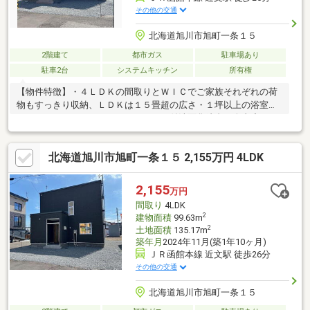
その他の交通
北海道旭川市旭町一条１５
2階建て
都市ガス
駐車場あり
駐車2台
システムキッチン
所有権
【物件特徴】・４ＬＤＫの間取りとＷＩＣでご家族それぞれの荷
物もすっきり収納、ＬＤＫは１５畳超の広さ・１坪以上の浴室で
ゆったりリラックスタイム、シャワー付洗面化粧台で身支度もス
ムーズに・都市ガス対応のシステムキッチンで毎日のお料理が効
率よく、光熱費も期待できる経済的な暮らし・駐車２台できるゆ
北海道旭川市旭町一条１５ 2,155万円 4LDK
とりある敷地、前面道路は６ｍ以上で車の出し入れもスムーズ・
即引渡可！お引越しをサポート、新しい暮らしをすぐにスタート
できます◎【周辺環境】・さくらおか幼稚園：徒歩３分・北光小
2,155
万円
学校：徒歩９分・セブン－イレブン旭川旭町店：徒歩１分・ＤＺ
間取り
4LDK
マート近文店：車５分
2
建物面積
99.63m
2
土地面積
135.17m
築年月
2024年11月(築1年10ヶ月)
ＪＲ函館本線 近文駅 徒歩26分
その他の交通
北海道旭川市旭町一条１５