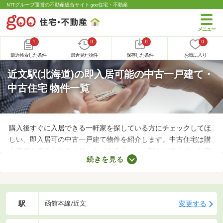
NTTグループ運営の不動産総合サイト goo住宅・不動産
1
0
0
0
最近検索した条件
最近見た物件
保存した条件
お気に入り
近文駅(北海道)の即入居可能の中古一戸建て・
中古住宅 物件一覧
購入後すぐに入居できる一軒家を探している方にチェックしてほ
しい、即入居可の中古一戸建て物件を紹介します。中古住宅は購
入費用を抑えられるメリットがあるものの、誰かが住んでいた家
続きを見る
なのでクリーニングが必須。即入居可の物件はクリーニング済み
なので、購入後すぐに引っ越せますよ。すぐに引っ越さなければ
ならない方は、即入居可の物件から気になる家を見つけてくださ
いね。
駅
変更する
函館本線/近文