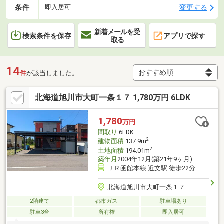
条件
変更する
即入居可
新着メールを受
検索条件を保存
アプリで探す
取る
14
件
が該当しました。
北海道旭川市大町一条１７ 1,780万円 6LDK
1,780
万円
間取り
6LDK
2
建物面積
137.9m
2
土地面積
194.01m
築年月
2004年12月(築21年9ヶ月)
ＪＲ函館本線 近文駅 徒歩22分
北海道旭川市大町一条１７
2階建て
都市ガス
駐車場あり
駐車3台
所有権
即入居可