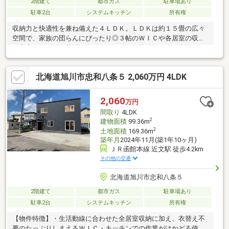
2階建て
都市ガス
駐車場あり
駐車2台
システムキッチン
所有権
収納力と快適性を兼ね備えた４ＬＤＫ。ＬＤＫは約１５畳の広々
空間で、家族の団らんにぴったり◎３帖のＷＩＣや各居室の収納
が充実しており、荷物が多くてもすっきり片付きます。水回りは
システムキッチン、１坪以上の浴室、シャワー付洗面化粧台、温
水洗浄便座と設備も整っています。冬場も安心の都市ガス仕様。
北海道旭川市忠和八条５ 2,060万円 4LDK
駐車スペースは２台分、前面道路は６ｍ以上で車の出入りも安心
です♪【周辺環境】・北星中学校：徒歩１２分・さくらおか幼稚
園：徒歩３分・セブンイレブン旭川旭町店：徒歩２分・イオン旭
2,060
万円
川春光店：車５分など生活に便利な環境です！
間取り
4LDK
2
建物面積
99.36m
2
土地面積
169.36m
築年月
2024年11月(築1年10ヶ月)
ＪＲ函館本線 近文駅 徒歩4.2km
その他の交通
北海道旭川市忠和八条５
2階建て
都市ガス
駐車場あり
駐車2台
システムキッチン
所有権
【物件特徴】・生活動線に合わせた全居室収納に加え、衣替え不
要のたっぷりしまえるＷＩＣ・キッチンでの作業がはかどる使い