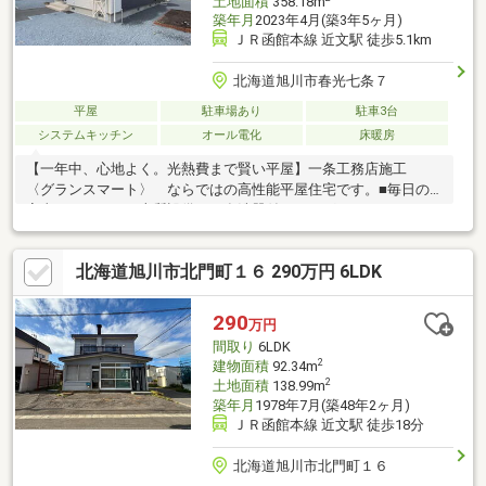
土地面積
358.18m
築年月
2023年4月(築3年5ヶ月)
ＪＲ函館本線 近文駅 徒歩5.1km
北海道旭川市春光七条７
平屋
駐車場あり
駐車3台
システムキッチン
オール電化
床暖房
【一年中、心地よく。光熱費まで賢い平屋】一条工務店施工
〈グランスマート〉 ならではの高性能平屋住宅です。■毎日の
家事がラクになる上質設備 食洗器付きハイグレードキッチ
ン、ゆとりの1.25坪浴室で、日々の時間にゆとりが生まれます。■
外構まで完成した“すぐ住める”住まい＞ カーポート・外物置付
北海道旭川市北門町１６ 290万円 6LDK
きで収納力も十分。外構工事も完了しており、入居後すぐに快適
な生活を始められます。美装済み。すぐに引渡し可能です。
290
万円
間取り
6LDK
2
建物面積
92.34m
2
土地面積
138.99m
築年月
1978年7月(築48年2ヶ月)
ＪＲ函館本線 近文駅 徒歩18分
北海道旭川市北門町１６