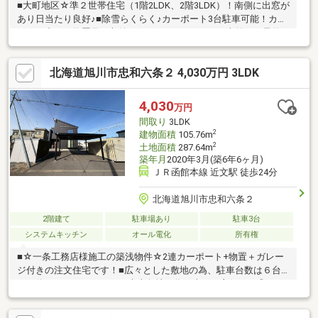
■大町地区☆準２世帯住宅（1階2LDK、2階3LDK）！南側に出窓が
あり日当たり良好♪■除雪らくらく♪カーポート3台駐車可能！カー
ポート内には物置及び収納スペースがあります。■事前にご予約
をいただければ内覧可能ですので、お気軽にお問い合わせくださ
い！■【住宅ローン返済例】借入金額1780万円、返済期間35年、
北海道旭川市忠和六条２ 4,030万円 3LDK
金利0.95％（3年固定）の場合・・・返済額49、833円/月
4,030
万円
間取り
3LDK
2
建物面積
105.76m
2
土地面積
287.64m
築年月
2020年3月(築6年6ヶ月)
ＪＲ函館本線 近文駅 徒歩24分
北海道旭川市忠和六条２
2階建て
駐車場あり
駐車3台
システムキッチン
オール電化
所有権
■☆一条工務店様施工の築浅物件☆2連カーポート+物置＋ガレー
ジ付きの注文住宅です！■広々とした敷地の為、駐車台数は６台
ほど停められます。また、南東角地の為日当たり良好です◎■オ
ール電化住宅+太陽光パネル付きで、エアコン付きの為夏場も快
適にお過ごしいただけます！■現在空き家になっておりますので