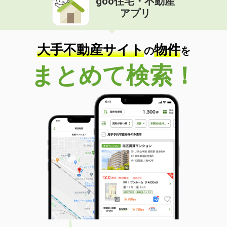
goo住宅・不動産
アプリ
大手不動産サイト
物件
の
を
まとめて検索！