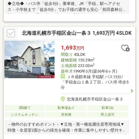
◆立地◆・バス停「徒歩5分」乗車後、JR「手稲」駅へアクセ
ス・小学校まで「徒歩5分」でお子様の通学も安心「前田森林公
園」が身近。四季を感じる豊かな住環境◆ポイント◆・ 2005年
に大規模リフォーム実施・ キッチンとトイレが各2箇所・ 大型
スーパーまで車で4分とお買い物しやすい立地・ 高さのあるカー
北海道札幌市手稲区金山一条３ 1,693万円 4SLDK
ポート完備！背の高いお車も駐車可能・ お庭スペースを活用し
た駐車スペースの増設もご相談ください◆リフォーム詳細◆2005
年：大規模リフォーム実施（間取り変更含む）～設立30年の実
1,693
万円
績。後悔しない住まい選びを～（株）円美屋にお任せください。
間取り
4SLDK
TEL：0120-081-038
2
建物面積
155.29m
2
土地面積
233.02m
築年月
1990年3月(築36年6ヶ月)
ＪＲ函館本線 手稲駅 バス13分/
「手稲金山１条２丁目」バス停 停歩5
分
北海道札幌市手稲区金山一条３
2階建て
駐車場あり
駐車2台
システムキッチン
所有権
即入居可
－物件のおすすめポイント－▼立地・第一種低層住居専用地域▼
特徴・全居室2面からの採光を確保・作業に集中しやすい壁付キッ
チン・洗面室はキッチンからも出入りできる2WAY・リビングに隣