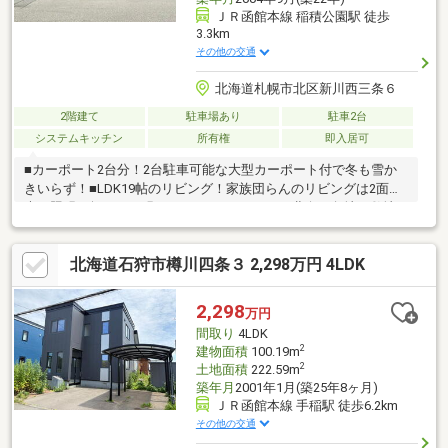
ＪＲ函館本線 稲積公園駅 徒歩
3.3km
その他の交通
北海道札幌市北区新川西三条６
2階建て
駐車場あり
駐車2台
システムキッチン
所有権
即入居可
■カーポート2台分！2台駐車可能な大型カーポート付で冬も雪か
きいらず！■LDK19帖のリビング！家族団らんのリビングは2面採
光で照明が無くても明るすぎるくらいです！■北向き角地の敷地
前面道路の広い角地に面しているため、隣地間の圧迫感がありま
せん！裏手は現在空き地のため、開放感があります！■ホーム企
北海道石狩市樽川四条３ 2,298万円 4LDK
画センター施工ホーム企画センター施工物件のため、堅牢な造り
を感じられます！また、炭のフィルターを使用した換気システム
によりクリーンな空気を取り込みます！
2,298
万円
間取り
4LDK
2
建物面積
100.19m
2
土地面積
222.59m
築年月
2001年1月(築25年8ヶ月)
ＪＲ函館本線 手稲駅 徒歩6.2km
その他の交通