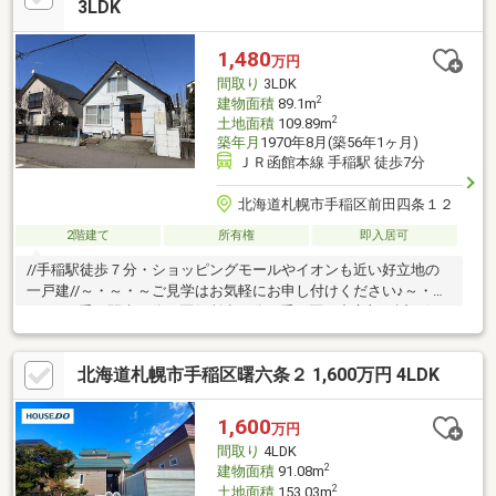
てる3LDK。浮いた家賃を次の旅や、新しい趣味への投資に。人生
3LDK
を我慢しない大人のための合理的な選択。手稲の静かな街並みと
山並みを望む、自由で贅沢な暮らしがここから始まります。
1,480
万円
間取り
3LDK
2
建物面積
89.1m
2
土地面積
109.89m
築年月
1970年8月(築56年1ヶ月)
ＪＲ函館本線 手稲駅 徒歩7分
北海道札幌市手稲区前田四条１２
2階建て
所有権
即入居可
//手稲駅徒歩７分・ショッピングモールやイオンも近い好立地の
一戸建//～・～・～ご見学はお気軽にお申し付けください♪～・
～・～■手稲駅歩７分・区役所歩４分、手稲区の中心部が近い好
立地♪■イオンや鉄北SC（生鮮市場・サツドラ・コメダ珈琲他）な
ど周辺施設充実♪■敷地南西向きで日当り良好・舗装スペースと庭
北海道札幌市手稲区曙六条２ 1,600万円 4LDK
付♪■前面幅10.9ｍ公道・向かいは駐車場・斜め向かいに公園♪■内
装きれい・水回り設備や窓サッシも交換歴あり♪■窓が大きく明る
いリビングにエアコン付き♪■２階は三角屋根の小屋裏を利用した
1,600
万円
17.5帖の広々空間♪■２階小屋裏の大きな物入や１階階段下収納・
間取り
4LDK
クローゼットあり収納豊富♪
2
建物面積
91.08m
2
土地面積
153.03m