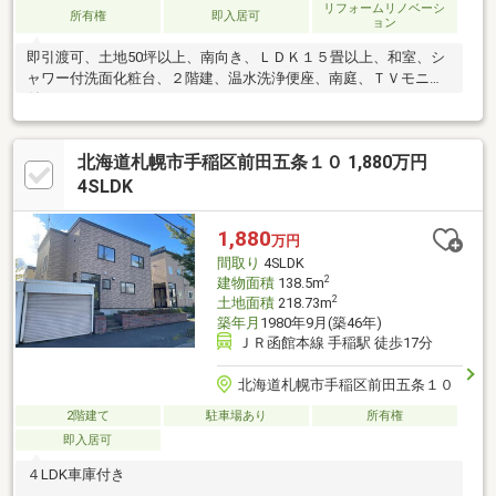
リフォームリノベーシ
所有権
即入居可
ョン
即引渡可、土地50坪以上、南向き、ＬＤＫ１５畳以上、和室、シ
ャワー付洗面化粧台、２階建、温水洗浄便座、南庭、ＴＶモニタ
付インターホン
北海道札幌市手稲区前田五条１０ 1,880万円
4SLDK
1,880
万円
間取り
4SLDK
2
建物面積
138.5m
2
土地面積
218.73m
築年月
1980年9月(築46年)
ＪＲ函館本線 手稲駅 徒歩17分
北海道札幌市手稲区前田五条１０
2階建て
駐車場あり
所有権
即入居可
４LDK車庫付き