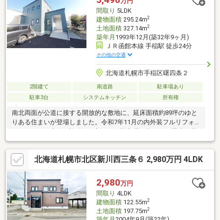
万円
間取り
5LDK
2
建物面積
295.24m
2
土地面積
327.14m
築年月
1993年12月(築32年9ヶ月)
ＪＲ函館本線 手稲駅 徒歩24分
その他の交通
北海道札幌市手稲区曙四条２
2階建て
南道路
駐車場あり
駐車3台
システムキッチン
所有権
南北両面が公道に接する開放的な敷地に、延床面積約89坪のゆと
りある住まいが登場しました。令和7年11月の内外装フルリフォ
ームにより、水廻り設備も一新され、即入居可能です。最大の見
どころは35.9帖の圧巻のLDKで、リビングからテラスへも出入り
でき、約8帖の開放的な玄関ホールが迎えてくれます。2階の洋室
北海道札幌市北区新川西三条６ 2,980万円 4LDK
3部屋には全てウォークインクローゼットを完備し、地下には広大
な物置スペース、さらには計3～4台分の駐車スペース（電動シャ
ッター車庫付）を確保。広縁付きの8帖和室や1221サイズの広々
2,980
万円
バスなど、細部までこだわりが詰まった邸宅です 。
間取り
4LDK
2
建物面積
122.55m
2
土地面積
197.75m
築年月
2004年9月(築22年)