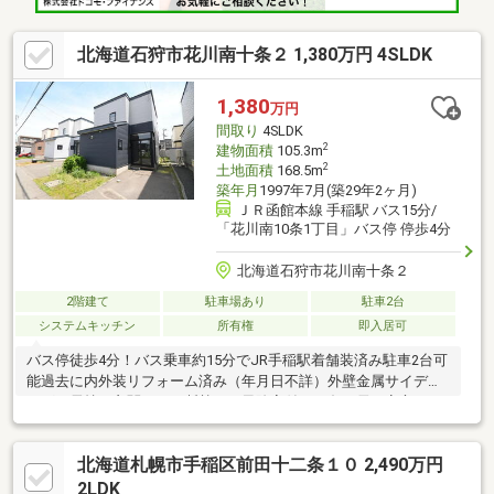
北海道石狩市花川南十条２ 1,380万円 4SLDK
1,380
万円
間取り
4SLDK
2
建物面積
105.3m
2
土地面積
168.5m
築年月
1997年7月(築29年2ヶ月)
ＪＲ函館本線 手稲駅 バス15分/
「花川南10条1丁目」バス停 停歩4分
北海道石狩市花川南十条２
2階建て
駐車場あり
駐車2台
システムキッチン
所有権
即入居可
バス停徒歩4分！バス乗車約15分でJR手稲駅着舗装済み駐車2台可
能過去に内外装リフォーム済み（年月日不詳）外壁金属サイディ
ングで長持ち玄関ドアは断熱ドア風除室付きで冬の雪も安心キッ
チン、ユニットバス、トイレ、シャンドレ等過去に交換済みユニ
ットバスは窓付きで換気良好南東向きリビング日当良好庭付きで
北海道札幌市手稲区前田十二条１０ 2,490万円
家庭菜園などにぴったり物置付きキッチンはリビングから見えに
くく気楽にお料理♪2階主寝室広々約7.5帖+ウォークインクローゼ
2LDK