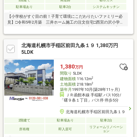
2階建て
南道路
都市ガス
駐車場あり
駐車2台
システムキッチン
【小学校がすぐ目の前！子育て環境にこだわりたいファミリー必
見】□令和5年2月築 三井ホーム施工の注文住宅□西宮の沢小学校
が目の前なので、朝の準備をバタバタせずに家族でゆったり◎□
学校周辺は人通りや見守りの目が多く、安心して子育てができま
す。□駐車場2台可能（車種による）／カーポート付□優れた高気
北海道札幌市手稲区前田九条１９ 1,380万円
密・高断熱性能により、外の音も気になりにくく静かな室内環境
□南西・南の2面採光で陽当り・通風良好□過ごしやすさを追求し
5LDK
たこだわりの建物です。□お子様の成長に合わせて３LDK⇒４LDK
に変更可能な設計
1,380
万円
間取り
5LDK
2
建物面積
116.12m
2
土地面積
218.18m
築年月
1997年10月(築28年11ヶ月)
ＪＲ函館本線 手稲駅 バス10分/
「曙９条１丁目」バス停 停歩5分
北海道札幌市手稲区前田九条１９
2階建て
駐車場あり
駐車2台
リフォームリノベーシ
所有権
即入居可
ョン