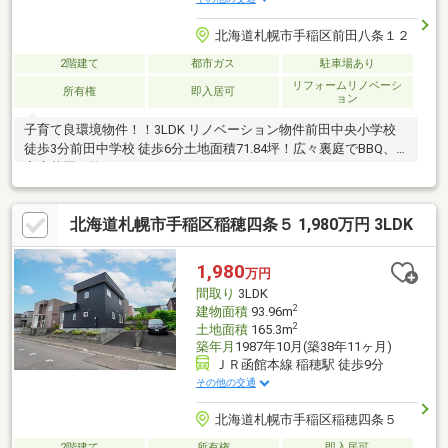
北海道札幌市手稲区前田八条１２
2階建て
都市ガス
駐車場あり
リフォームリノベーシ
所有権
即入居可
ョン
子育て良環境物件！！3LDK リノベーション物件前田中央小学校
徒歩3分前田中学校 徒歩6分土地面積71.84坪！広々裏庭でBBQ、
家庭菜園可能！
北海道札幌市手稲区稲穂四条５ 1,980万円 3LDK
1,980
万円
間取り
3LDK
2
建物面積
93.96m
2
土地面積
165.3m
築年月
1987年10月(築38年11ヶ月)
ＪＲ函館本線 稲穂駅 徒歩9分
その他の交通
北海道札幌市手稲区稲穂四条５
2階建て
所有権
即入居可