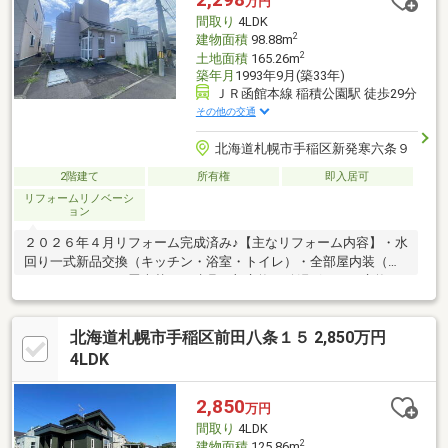
万円
間取り
4LDK
2
建物面積
98.88m
2
土地面積
165.26m
築年月
1993年9月(築33年)
ＪＲ函館本線 稲積公園駅 徒歩29分
その他の交通
北海道札幌市手稲区新発寒六条９
2階建て
所有権
即入居可
リフォームリノベーシ
ョン
２０２６年４月リフォーム完成済み♪【主なリフォーム内容】・水
回り一式新品交換（キッチン・浴室・トイレ）・全部屋内装（ク
ロス・フロア）・畳表替え・建具一部交換・給湯ボイラー交換・
屋根塗装・雪どめフック新品設置
北海道札幌市手稲区前田八条１５ 2,850万円
4LDK
2,850
万円
間取り
4LDK
2
建物面積
125.86m