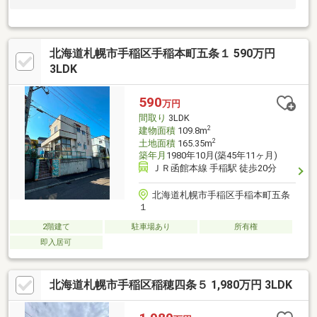
北海道札幌市手稲区手稲本町五条１ 590万円
3LDK
590
万円
間取り
3LDK
2
建物面積
109.8m
2
土地面積
165.35m
築年月
1980年10月(築45年11ヶ月)
ＪＲ函館本線 手稲駅 徒歩20分
北海道札幌市手稲区手稲本町五条
１
2階建て
駐車場あり
所有権
即入居可
北海道札幌市手稲区稲穂四条５ 1,980万円 3LDK