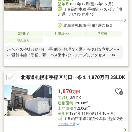
築年月
1988年12月(築37年9ヶ月)
ＪＲ函館本線 手稲駅 バス7分/「樽
川通」バス停 停歩4分
北海道札幌市手稲区曙六条２
2階建て
駐車場あり
所有権
即入居可
.～＼バス停徒歩約4分、手稲駅へ無理なく通える便利な立地／～■
JR函館本線「手稲」駅 バス乗車7分スムーズにアクセス JRバ
ス「樽川通」停 徒歩4分■ 土地面積：153.03㎡（約46.3坪）■ 建
物面積：91.08㎡（約27.6坪）の4LDK！■ 間口■ 公園が身近にあ
り、子どもも大人も安心して過ごせる住環境■ 和室二部屋あり、
北海道札幌市手稲区前田一条１ 1,870万円 3SLDK
くつろぎと使い勝手を両立した間取り■ 北海道科学大学高等学
校・北海道科学大学が徒歩圏内！■ 車で15分と20分の距離にスー
パーがあり、買い物先を選べる便利さお気軽にお問い合わせくだ
1,870
万円
さい♪
間取り
3SLDK
2
建物面積
128.8m
2
土地面積
152.06m
築年月
1994年11月(築31年10ヶ月)
ＪＲ函館本線 稲積公園駅 徒歩12分
その他の交通