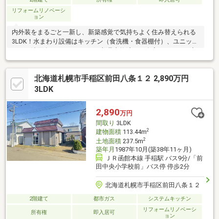
リフォームリノベーシ
ョン
内外装をまるごと一新し、新築感覚で気持ちよく住み替えられる
3LDK！水まわり設備はキッチン（食洗機・食器棚付）、ユニット
バス、洗面台、トイレをすべて新品交換済み。全室のクロス・床
も張り替え、明るく清潔感溢れる空間に生まれ変わりました。外
まわりも外壁・屋根塗装を施し、駐車スペースはアスファルト舗
北海道札幌市手稲区前田八条１２ 2,890万円
装（縦列2台可）でスッキリ整備。JR「稲穂」駅徒歩圏内でアク
セス良好、全居室収納付きで空間を広く使えます。設備・内装と
3LDK
もにこだわり抜いた一押しの物件です。ぜひ一度ご見学くださ
い！
2,890
万円
間取り
3LDK
2
建物面積
113.44m
2
土地面積
237.5m
築年月
1987年10月(築38年11ヶ月)
ＪＲ函館本線 手稲駅 バス9分/「前
田中央小学校前」バス停 停歩2分
北海道札幌市手稲区前田八条１２
2階建て
都市ガス
システムキッチン
リフォームリノベーシ
所有権
即入居可
ョン