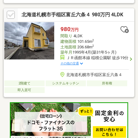
接する和室は床の間付・各洋室・和室・ホールに収納スペース
有・玄関・1階ホールは吹抜け仕様・お庭有・組込駐車場付(車種
北海道札幌市手稲区富丘六条４ 980万円 4LDK
による)・即引渡し可能(残金精算後)▼2025年11月内外装リフォー
ム済【交換】キッチン、UB、洗面化粧台、トイレ 等【その他】ク
ロス貼替、屋根外壁塗装 他■ ご希望の住まい探しをお手伝いしま
980
万円
す ━━━━━・・・物件の詳細・ご相談はお気軽にお問い合わせ
間取り
4LDK
ください。
2
建物面積
101.65m
2
土地面積
206.68m
築年月
1995年4月(築31年5ヶ月)
ＪＲ函館本線 稲積公園駅 徒歩19分
その他の交通
北海道札幌市手稲区富丘六条４
2階建て
システムキッチン
所有権
即入居可