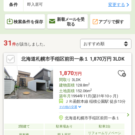
条件
変更する
即入居可
新着メールを受
検索条件を保存
アプリで探す
取る
31
件
が該当しました。
北海道札幌市手稲区前田一条１ 1,870万円 3LDK
1,870
万円
間取り
3LDK
2
建物面積
128.8m
2
土地面積
152.06m
築年月
1994年11月(築31年10ヶ月)
ＪＲ函館本線 稲積公園駅 徒歩13分
その他の交通
北海道札幌市手稲区前田一条１
2階建て
駐車場あり
駐車2台
リフォームリノベーシ
所有権
即入居可