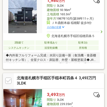
1,980
万円
間取り
3LDK
2
建物面積
93.96m
2
土地面積
165.3m
築年月
1987年10月(築38年11ヶ月)
ＪＲ函館本線 稲穂駅 徒歩9分
その他の交通
北海道札幌市手稲区稲穂四条５
2階建て
駐車場あり
駐車2台
システムキッチン
浴室乾燥機
所有権
◆内外装フルリフォーム完成：水回り設備一新（食洗機・食器棚
付キッチン等）、全室クロス・床貼替、外壁・屋根塗装済◆JR稲
穂駅徒歩9分＆小学校徒歩1分：毎日の通勤通学が快適。通学路も
安心で子育て世帯にもおすすめの立地◆全室6帖以上のゆとりあ
る3LDK：全居室フローリング＆収納付き。食洗機を備えた対面キ
北海道札幌市手稲区手稲本町四条４ 3,493万円
ッチンで家事効率もアップ◆敷地50坪・駐車2台可能：アスファ
ルト舗装済みの縦列駐車スペース完備（※車種による）◆周辺環
3LDK
境良好：コンビニや公園も徒歩圏内に揃い、閑静で過ごしやすい
住宅街
3,493
万円
間取り
3LDK
2
建物面積
239.35m