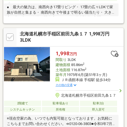
● 最大の魅力は、南西向き17畳リビング・ 17畳の広々LDKで家
族が自然と集まる・ 南西向きで午後まで明るい陽当たり・ 大きな
窓が生み出す圧倒的な開放感● エアコン等各設備を新調・ エア
コン新設で夏も快適・ 給湯器交換済みで安心の新生活・ 当面の修
理・交換費用が不要● 保育園・小学校・中学校、すべて身近で
北海道札幌市手稲区前田九条１７ 1,998万円
安心・ 朝の送迎もラクラク・ 低学年のお子様も安心『令和7年9月
リフォーム内容』・システムキッチン・ユニットバス・洗面化粧
3LDK
台・トイレ・床張替・クロス貼替 他
1,998
万円
間取り
3LDK
2
建物面積
85.86m
2
土地面積
116.87m
築年月
1975年6月(築51年3ヶ月)
ＪＲ函館本線 手稲駅 徒歩34分
その他の交通
北海道札幌市手稲区前田九条１７
2階建て
駐車場あり
駐車2台
システムキッチン
所有権
即入居可
※現在空家の為、いつでも内覧可能となっております。お気軽に
こちらまでお問い合わせください。⇒0120-06-3803■令和3年7月