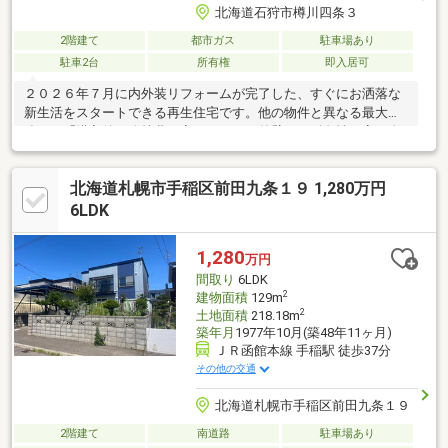
北海道石狩市樽川四条３
2階建て
都市ガス
駐車場あり
駐車2台
所有権
即入居可
２０２６年７月に内外装リフォームが完了した、すぐにお洒落な
新生活をスタートできる再生住宅です。他の物件と異なる最大の
強みは「購入後の維持費の安さ」です。外壁には耐久性の高い金
属サイディングを上張りし、給湯には省エネ性に優れたエコジョ
ーズを採用。将来のメンテナンス費用と毎月の光熱費をダブルで
北海道札幌市手稲区前田九条１９ 1,280万円
抑えられる家計に優しい住まいです。室内はキッチン（食洗機
付）・浴室・トイレなど水回りを全交換。全室クロス張替やＬＥ
6LDK
Ｄダウンライト新設、さらに全室照明付きの至れり尽くせりの仕
様です。土地は広々６７坪、各階にトイレ完備とファミリーに嬉
1,280
万円
しい条件が揃っています。ぜひお気軽にお問い合わせください
間取り
6LDK
2
建物面積
129m
2
土地面積
218.18m
築年月
1977年10月(築48年11ヶ月)
ＪＲ函館本線 手稲駅 徒歩37分
その他の交通
北海道札幌市手稲区前田九条１９
2階建て
南道路
駐車場あり