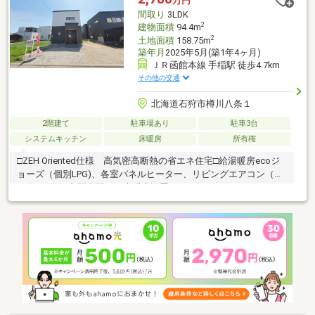
万円
間取り
3LDK
2
建物面積
94.4m
2
土地面積
158.75m
築年月
2025年5月(築1年4ヶ月)
ＪＲ函館本線 手稲駅 徒歩4.7km
その他の交通
北海道石狩市樽川八条１
2階建て
駐車場あり
駐車3台
システムキッチン
床暖房
所有権
□ZEH Oriented仕様 高気密高断熱の省エネ住宅□給湯暖房ecoジ
ョーズ（個別LPG)、各室パネルヒーター、リビングエアコン（霧
ヶ峰）付き□玄関土間には床暖房設置、シューズクローゼットに
はベビーカーも収まります□ウォシュレット一体型トイレは各階
に設置□帰宅後すぐに手洗い可能、玄関ホールに洗面台設置□LDK
は全てダウンライト、凹凸が少なくすっきり広々とした印象です
□対面式システムキッチン、背面カップボードやパントリーが標
準装備□浴室1616の1坪タイプ、追焚・保温・足し湯機能等オート
バス仕様□主寝室には大容量のウォークインクローゼット、その
他全室収納付き