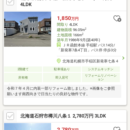
4LDK
1,850
万円
間取り
4LDK
2
建物面積
96.05m
2
土地面積
166m
築年月
1986年9月(築40年)
ＪＲ函館本線 手稲駅 バス14分/
「新発寒7条4丁目」バス停 停歩3分
北海道札幌市手稲区新発寒七条４
2階建て
駐車場あり
システムキッチン
リフォームリノベーシ
所有権
即入居可
ョン
令和７年４月に内装一部リフォーム致しました。※画像をご参照
願います南西向きで日当たりの良好な物件です。
北海道石狩市樽川八条１ 2,780万円 3LDK
2,780