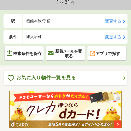
1～31
件
駅
変更する
函館本線/手稲
条件
変更する
即入居可
新着メールを受
検索条件を保存
アプリで探す
取る
お気に入り物件一覧を見る