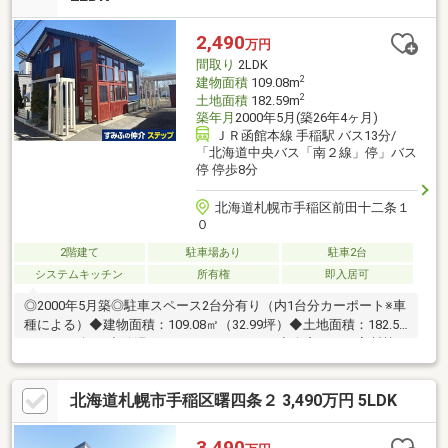
ット+バルコニー付き広々ユーティリティー2階全室フローリング
サッシは複層ペアサッシ追加リフォームのご相談もお任せくださ
2,490
万円
い
間取り
2LDK
2
建物面積
109.08m
2
土地面積
182.59m
築年月
2000年5月(築26年4ヶ月)
ＪＲ函館本線 手稲駅 バス13分/
「北海道中央バス「南２線」停」バス
停 停歩8分
北海道札幌市手稲区前田十二条１
０
2階建て
駐車場あり
駐車2台
システムキッチン
所有権
即入居可
◎2000年5月築◎駐車スペース2台分有り（内1台分カーポート※車
種による）◆建物面積：109.08㎡（32.99坪）◆土地面積：182.59
㎡（55.23坪）◆給湯ボイラーエコキュート◆全窓ガラス高断熱ペ
アガラス（スペーシア）◆庭有り◆閑静な住宅街
北海道札幌市手稲区曙四条２ 3,490万円 5LDK
3,490