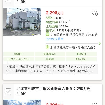
4LDK
2,298
万円
間取り
4LDK
2
建物面積
98.88m
2
土地面積
165.26m
築年月
1993年9月(築33年)
ＪＲ函館本線 稲積公園駅 徒歩23分
その他の交通
北海道札幌市手稲区新発寒六条９
2階建て
駐車場あり
駐車2台
システムキッチン
所有権
即入居可
▼ 交通・JR函館本線「稲積公園」駅 徒歩２３分▼おすすめポイ
ント・建物面積９８.８８㎡ ４LDK・リビング南東向きの為、日
照良好・エアコン有り・豊富な収納スペース（物入、床下収納、
全居室に収納有り）・庭付き・物置有り・モニター付きインター
ホン▼ リフォーム内容（２０２６年４月完了）・システムキッチ
北海道札幌市手稲区新発寒六条９ 2,298万円
ン交換・ユニットバス交換・トイレ交換・洗面化粧台交換・全室
フローリング張替・全室クロス張替・全室建具交換 等
4LDK
2,298