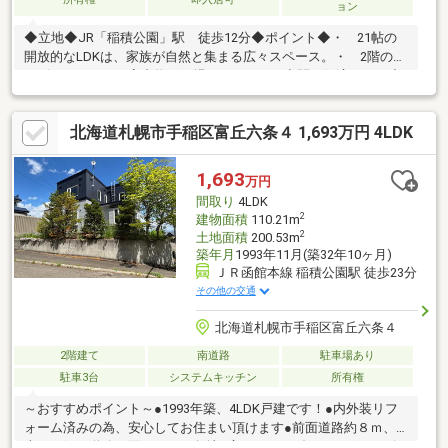
ョン
◆立地◆JR「稲積公園」駅 徒歩12分◆ポイント◆・ 21帖の
開放的なLDKは、家族が自然と集まる広々スペース。・ 2階のサ
ービスルームは、室内物干し場やリラックス空間に好適。・ 小
学校まで徒歩8分、スーパーやサツドラも徒歩圏内で生活便
利。・ 経済的な灯油の給湯暖房を完備し、冬も暖かく過ごせま
北海道札幌市手稲区富丘六条４ 1,693万円 4LDK
す。・ 車庫+カースペースの2台駐車可能◆リフォーム詳細◆必
要な箇所をお好みでリフォームして住むスタイルが適していま
す。～設立30年の実績。後悔しない住まい選びを～（株）円美屋
1,693
万円
にお任せください。TEL：0120-081-038
間取り
4LDK
2
建物面積
110.21m
2
土地面積
200.53m
築年月
1993年11月(築32年10ヶ月)
ＪＲ函館本線 稲積公園駅 徒歩23分
その他の交通
北海道札幌市手稲区富丘六条４
2階建て
南道路
駐車場あり
駐車3台
システムキッチン
所有権
～おすすめポイント～●1993年築、4LDK戸建です！●内外装リフ
ォーム済みの為、安心してお住まい頂けます●前面道路約８ｍ、
南・西側の道路に面している角地●広々としたダイニングとリビ