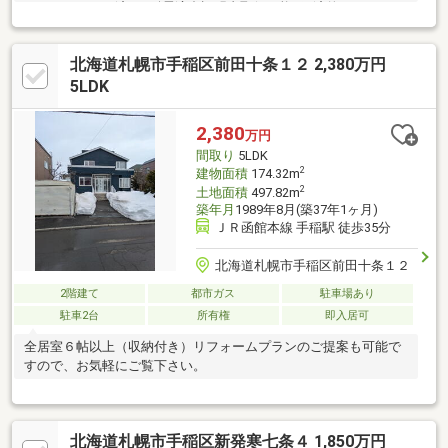
リノベーション済み■耐震適合証明書取得可能■経済的なエコジョ
ーズ仕様（暖房・給湯）■1階、2階エアコン完備！■前田北小学
校 徒歩5分、前田北中学校 徒歩7分■内装白を基調とした明る
北海道札幌市手稲区前田十条１２ 2,380万円
い住宅となっております。■令和3年に建築確認済証、検査済証、
発行済み■中央バス「前田北中学校」停 徒歩8分
5LDK
2,380
万円
間取り
5LDK
2
建物面積
174.32m
2
土地面積
497.82m
築年月
1989年8月(築37年1ヶ月)
ＪＲ函館本線 手稲駅 徒歩35分
北海道札幌市手稲区前田十条１２
2階建て
都市ガス
駐車場あり
駐車2台
所有権
即入居可
全居室６帖以上（収納付き）リフォームプランのご提案も可能で
すので、お気軽にご覧下さい。
北海道札幌市手稲区新発寒七条４ 1,850万円