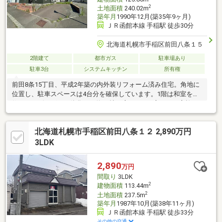
2
土地面積
240.02m
築年月
1990年12月(築35年9ヶ月)
ＪＲ函館本線 手稲駅 徒歩30分
北海道札幌市手稲区前田八条１５
2階建て
都市ガス
駐車場あり
駐車3台
システムキッチン
所有権
前田8条15丁目、平成2年築の内外装リフォーム済み住宅。角地に
位置し、駐車スペースは4台分を確保しています。1階は和室を改
修し、リビングと一体化した約22帖の広々LDKへ変更。ご家族が
ゆったりとくつろげる開放的な空間です。トイレは1階・2階の両
方に設置されており、朝の忙しい時間帯にも便利。2階にはゆとり
北海道札幌市手稲区前田八条１２ 2,890万円
あるホールとバルコニーを備え、多目的スペースとしても活用可
能です。リフォーム済みのため、そのままお住まいいただけるお
3LDK
すすめの一戸建てです。
2,890
万円
間取り
3LDK
2
建物面積
113.44m
2
土地面積
237.5m
築年月
1987年10月(築38年11ヶ月)
ＪＲ函館本線 手稲駅 徒歩33分
その他の交通