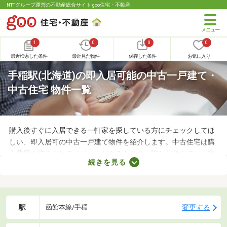
NTTグループ運営の不動産総合サイト goo住宅・不動産
1
0
0
0
最近検索した条件
最近見た物件
保存した条件
お気に入り
手稲駅(北海道)の即入居可能の中古一戸建て・
中古住宅 物件一覧
購入後すぐに入居できる一軒家を探している方にチェックしてほ
しい、即入居可の中古一戸建て物件を紹介します。中古住宅は購
入費用を抑えられるメリットがあるものの、誰かが住んでいた家
続きを見る
なのでクリーニングが必須。即入居可の物件はクリーニング済み
なので、購入後すぐに引っ越せますよ。すぐに引っ越さなければ
ならない方は、即入居可の物件から気になる家を見つけてくださ
いね。
駅
変更する
函館本線/手稲