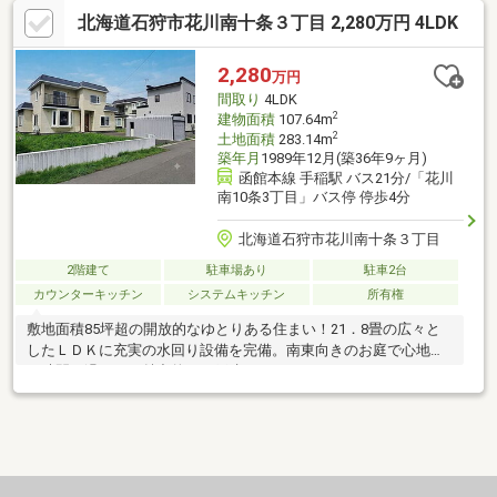
北海道石狩市花川南十条３丁目 2,280万円 4LDK
2,280
万円
間取り
4LDK
2
建物面積
107.64m
2
土地面積
283.14m
築年月
1989年12月(築36年9ヶ月)
函館本線 手稲駅 バス21分/「花川
南10条3丁目」バス停 停歩4分
北海道石狩市花川南十条３丁目
2階建て
駐車場あり
駐車2台
カウンターキッチン
システムキッチン
所有権
敷地面積85坪超の開放的なゆとりある住まい！21．8畳の広々と
したＬＤＫに充実の水回り設備を完備。南東向きのお庭で心地よ
い時間を過ごせる魅力的な一戸建てです。