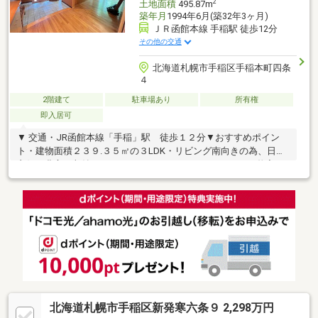
2
土地面積
495.87m
築年月
1994年6月(築32年3ヶ月)
ＪＲ函館本線 手稲駅 徒歩12分
その他の交通
北海道札幌市手稲区手稲本町四条
４
2階建て
駐車場あり
所有権
即入居可
▼ 交通・JR函館本線「手稲」駅 徒歩１２分▼おすすめポイン
ト・建物面積２３９.３５㎡の３LDK・リビング南向きの為、日照
良好・豊富な収納スペース（ウォークインクローゼット、物入、
全居室に収納有り）・モニター付きインターホン▼通学エリア・
手稲中央小学校 徒歩１３分・稲穂中学校 徒歩１５分
北海道札幌市手稲区新発寒六条９ 2,298万円