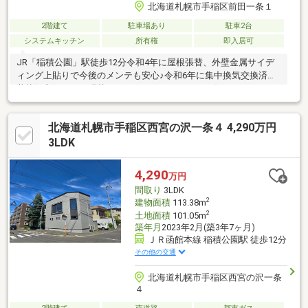
北海道札幌市手稲区前田一条１
2階建て
駐車場あり
駐車2台
システムキッチン
所有権
即入居可
JR「稲積公園」駅徒歩12分令和4年に屋根張替、外壁金属サイデ
ィング上貼りで今後のメンテも安心♪令和6年に集中換気交換済内
装状況良好クロス張替とハウスクリーニングでお住いになれそう
車庫+カースペースで駐車2台可能（車種による）車庫高さ約1.85
ｍで余裕の高さLDK広々約21帖キッチンがリビングから見えにく
北海道札幌市手稲区西宮の沢一条４ 4,290万円
く気楽1階和室は8帖もあります2階に広々サービスルーム間仕切
りして居室に変更して4LDKも可能（費用別途）全居室6帖以上！2
3LDK
階主寝室は約8.7帖バルコニー付きユニットバスは広々1坪で追い
焚き付新発寒小学校徒歩7分・TRIAL smart新発寒店徒歩9分♪
4,290
万円
間取り
3LDK
2
建物面積
113.38m
2
土地面積
101.05m
築年月
2023年2月(築3年7ヶ月)
ＪＲ函館本線 稲積公園駅 徒歩12分
その他の交通
北海道札幌市手稲区西宮の沢一条
４