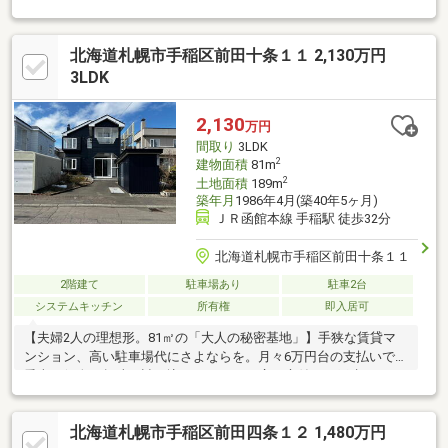
ング●幅広い年代の方に嬉しい、和室付●２階洋室には広々とした
収納付●駐車スペース３台可能、来客や複数台持ちの方にも安
北海道札幌市手稲区前田十条１１ 2,130万円
心。●２０２６年３月リフォーム完成１階・全室クロス張替え、
床フロアタイル施工・給湯器交換・洗面所交換・キッチン交換・
3LDK
建具一部交換、畳表替、網戸新設等、ダウンライト新設２階・一
部クロス張替え・障子張り替え●２０２６年５月リフォーム完成
2,130
万円
外壁塗装、屋根板金、塗装
間取り
3LDK
2
建物面積
81m
2
土地面積
189m
築年月
1986年4月(築40年5ヶ月)
ＪＲ函館本線 手稲駅 徒歩32分
北海道札幌市手稲区前田十条１１
2階建て
駐車場あり
駐車2台
システムキッチン
所有権
即入居可
【夫婦2人の理想形。81㎡の「大人の秘密基地」】手狭な賃貸マ
ンション、高い駐車場代にさよならを。月々6万円台の支払いで、
愛車や個人の趣味を詰め込むガレージ・広い庭付の一戸建。フル
リノベ済みの清潔感ある空間は、掃除も楽なジャストサイズ。共
働きの忙しい日々だからこそ、無駄な管理コストを削り「自分た
北海道札幌市手稲区前田四条１２ 1,480万円
ちの時間」を最大化する。寝室に加え、夫婦それぞれの個室も持