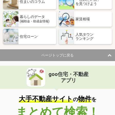
価 格
2,750万円
住まいのコラム
を見つけよう
住 所
静岡県静岡市清水区山原
建物面積
107.65m²
暮らしのデータ
土地面積
123.42m²
家賃相場
(補助金・助成金情報)
静岡県静岡市駿河区広野４丁目
人気タウン
住宅ローン
ランキング
価 格
2,350万円
住 所
静岡県静岡市駿河区広野４丁目
建物面積
102.68m²
ページトップに戻る
土地面積
120.39m²
静岡県伊東市八幡野
goo住宅・不動産
価 格
3,880万円
アプリ
住 所
静岡県伊東市八幡野
建物面積
275.98m²
土地面積
763.63m²
大手不動産サイト
物件
の
を
静岡県伊東市八幡野
まとめて検索！