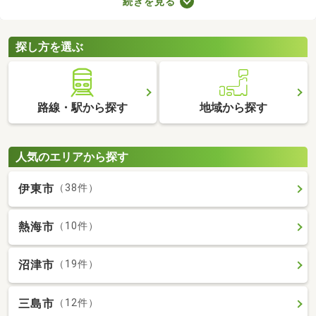
続きを見る
れる物件です。不動産会社への仲介手数料が発生しないので、購
入費用を節約できますよ。ここでは、売主・代理で取引される中
古の一戸建て物件を紹介します。
探し方を選ぶ
路線・駅から探す
地域から探す
人気のエリアから探す
伊東市
（38件）
熱海市
（10件）
沼津市
（19件）
三島市
（12件）