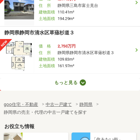
住 所
静岡県三島市富士見台
建物面積
110.41m²
土地面積
194.29m²
静岡県静岡市清水区草薙杉道３
価 格
2,750万円
住 所
静岡県静岡市清水区草薙杉道３
建物面積
109.83m²
土地面積
161.97m²
静岡県賀茂郡東伊豆町奈良本
もっと見る
価 格
460万円
住 所
静岡県賀茂郡東伊豆町奈良本
goo住宅・不動産
中古一戸建て
静岡県
建物面積
89.56m²
静岡県の売主・代理の中古一戸建てを探す
土地面積
152.55m²
お役立ち情報
静岡県静岡市清水区山原
「住みたい街」