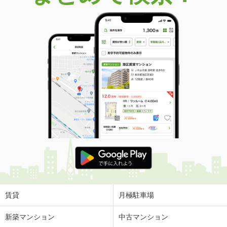
価 格
2,580万円
住 所
静岡県伊東市八幡野
建物面積
81.15m²
土地面積
611m²
静岡県伊東市八幡野
価 格
1,980万円
住 所
静岡県伊東市八幡野
建物面積
124m²
土地面積
349.11m²
静岡県伊東市赤沢
価 格
500万円
住 所
静岡県伊東市赤沢
建物面積
194.58m²
土地面積
870m²
賃貸
月極駐車場
静岡県伊東市十足
新築マンション
中古マンション