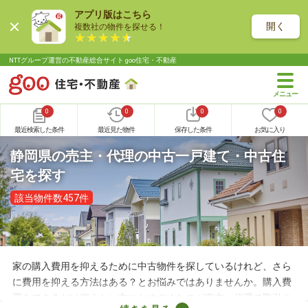
アプリ版はこちら
開く
複数社の物件を探せる！
NTTグループ運営の不動産総合サイト goo住宅・不動産
0
0
0
0
最近検索した条件
最近見た物件
保存した条件
お気に入り
静岡県の売主・代理の中古一戸建て・中古住
宅を探す
該当物件数457件
家の購入費用を抑えるために中古物件を探しているけれど、さら
に費用を抑える方法はある？とお悩みではありませんか。購入費
用をできるだけ抑えたい方におすすめなのが売主・代理で取引さ