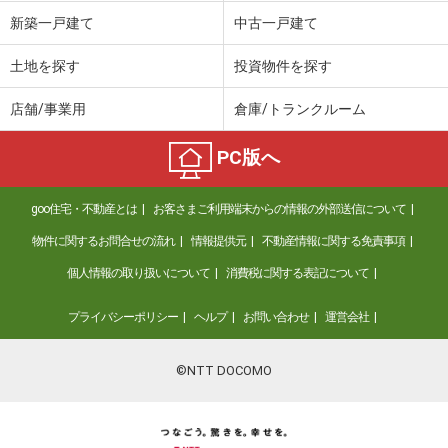
価 格
3,380万円
新築一戸建て
中古一戸建て
住 所
静岡県伊東市十足
建物面積
269.94m²
土地を探す
投資物件を探す
土地面積
564m²
店舗/事業用
倉庫/トランクルーム
静岡県浜松市浜名区染地台１丁目
PC版へ
価 格
3,299万円
住 所
静岡県浜松市浜名区染地台１丁目
goo住宅・不動産とは
お客さまご利用端末からの情報の外部送信について
建物面積
96.88m²
土地面積
216.71m²
物件に関するお問合せの流れ
情報提供元
不動産情報に関する免責事項
個人情報の取り扱いについて
消費税に関する表記について
静岡県磐田市池田
プライバシーポリシー
ヘルプ
お問い合わせ
運営会社
価 格
3,650万円
住 所
静岡県磐田市池田
建物面積
105.25m²
©NTT DOCOMO
土地面積
166.7m²
静岡県下田市箕作