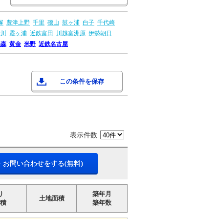
塚
豊津上野
千里
磯山
鼓ヶ浦
白子
千代崎
倉川
霞ヶ浦
近鉄富田
川越富洲原
伊勢朝日
烏森
黄金
米野
近鉄名古屋
この条件を保存
表示件数
・お問い合わせをする(無料)
り
築年月
土地面積
積
築年数