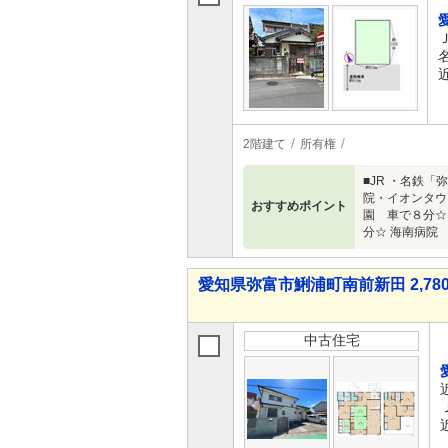
2階建て
所有権
■JR ・名鉄
院・イオンタウン
おすすめポイント
園 車で８分☆
分☆ 海南病院
愛知県弥富市鯏浦町南前新田 2,780
中古住宅