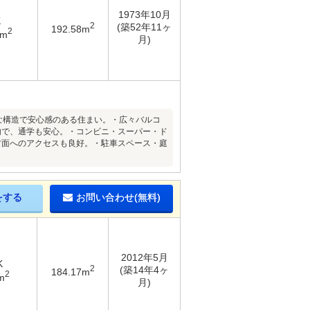
1973年10月
K
2
(築52年11ヶ
192.58m
2
3m
月)
牢な構造で安心感のある住まい。・広々バルコ
内で、通学も安心。・コンビニ・スーパー・ド
方面へのアクセスも良好。・駐車スペース・庭
をする
お問い合わせ(無料)
2012年5月
K
2
(築14年4ヶ
184.17m
2
m
月)