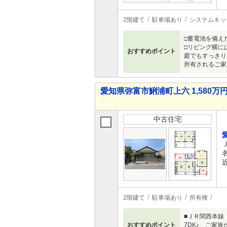
2階建て
駐車場あり
システムキッ
□蓄電池を備え
□リビング横に
おすすめポイント
庭でもすっきり
所有されるご家
愛知県弥富市鯏浦町上六 1,580万円
中古住宅
2階建て
駐車場あり
所有権
■ＪＲ関西本線
おすすめポイント
7DK♪ ご家