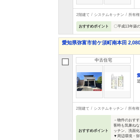
2階建て
システムキッチン
所有権
おすすめポイント
〇平成13年築
愛知県弥富市前ケ須町南本田 2,080
中古住宅
2階建て
システムキッチン
所有権
－物件のおすす
客時も気兼ねな
おすすめポイント
ッチン、洗面化
▼周辺環境・弥