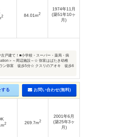
1974年11月
K
2
(築51年10ヶ
84.01m
2
m
月)
中古戸建て！■小学校・スーパー・薬局・病
ation＞～周辺施設～☆ 弥富はばたき幼稚
ウン弥富 徒歩5分☆ クスリのアオキ 徒歩6
をする
お問い合わせ(無料)
2001年6月
DK
2
(築25年3ヶ
269.7m
2
1m
月)