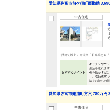
愛知県弥富市前ケ須町西勘助 3,690
中古住宅
3階建て以上
南道路
駐車場あり
キッチンやウッ
生活を送れます
おすすめポイント
棚を動かすだけ
り、収納充実で
味をお持ちの際
愛知県弥富市鯏浦町方六 780万円 3
中古住宅