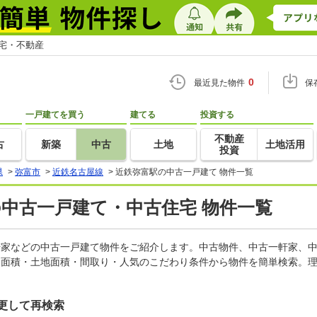
住宅・不動産
0
最近見た物件
保
一戸建てを買う
建てる
投資する
不動産
古
新築
中古
土地
土地活用
投資
県
>
弥富市
>
近鉄名古屋線
>
近鉄弥富駅の中古一戸建て 物件一覧
の中古一戸建て・中古住宅 物件一覧
一軒家などの中古一戸建て物件をご紹介します。中古物件、中古一軒家、
物面積・土地面積・間取り・人気のこだわり条件から物件を簡単検索。理
更して再検索