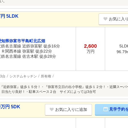
い。
円 5LDK
お気に入
愛知県弥富市平島町北広畑
2,600
近鉄名古屋線 近鉄弥富駅 徒歩16分
5LD
ＪＲ関西本線 弥富駅 徒歩22分
万円
96.79
近鉄名古屋線 佐古木駅 徒歩28分
3台
システムキッチン
所有権
『近鉄弥富』徒歩１５分！・『弥富市立日の出小学校』徒歩１２分！・近隣スーパ
、日当たり良好！・駐車スペース２台 サイズによっては3台可
万円 5DK
見学予約
お気に入りに追加