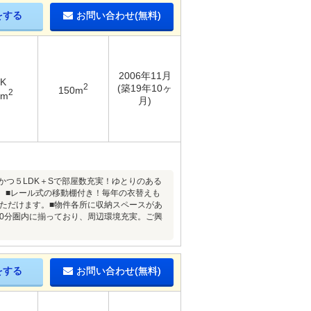
をする
お問い合わせ(無料)
2006年11月
DK
2
(築19年10ヶ
150m
2
6m
月)
かつ５LDK＋Sで部屋数充実！ゆとりのある
。■レール式の移動棚付き！毎年の衣替えも
いただけます。■物件各所に収納スペースがあ
10分圏内に揃っており、周辺環境充実。ご興
をする
お問い合わせ(無料)