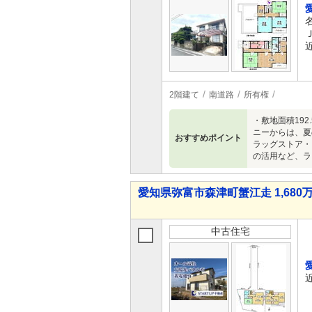
2階建て
南道路
所有権
・敷地面積19
ニーからは、夏
おすすめポイント
ラッグストア・
の活用など、ラ
愛知県弥富市森津町蟹江走 1,680万
中古住宅