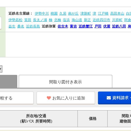
近鉄名古屋線：
伊勢中川
桃園
久居
南が丘
津新町
津
江戸橋
高田本山
白
伊勢若松
箕田
長太ノ浦
楠
北楠
塩浜
海山道
新正
近鉄四日市
川原町
阿
益生
桑名
近鉄長島
近鉄弥富
佐古木
富吉
近鉄蟹江
戸田
伏屋
近鉄八田
間取り図付き表示
お気に入りに追加
資料請求
所在地/交通
間取
価格
（駅/バス 所要時間）
建物面