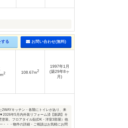
！
をする
お問い合わせ(無料)
1997年1月
K
2
(築29年8ヶ
108.67m
2
9m
月)
2WAYキッチン・各階にトイレがあり、来
2026年5月内外装リフォーム済【新調】キ
壁塗装、フロアタイル貼(DK・洋室3部屋）他
━━━・・・物件の詳細・ご相談はお気軽にお問