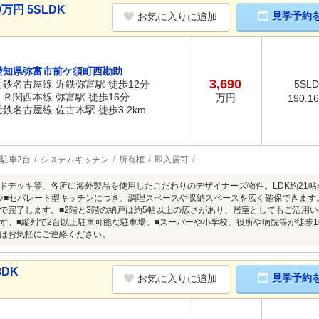
万円 5SLDK
見学予約
お気に入りに追加
愛知県弥富市前ケ須町西勘助
3,690
近鉄名古屋線 近鉄弥富駅 徒歩12分
5SL
ＪＲ関西本線 弥富駅 徒歩16分
万円
190.1
近鉄名古屋線 佐古木駅 徒歩3.2km
駐車2台
システムキッチン
所有権
即入居可
ドデッキ等、各所に海外製品を使用したこだわりのデザイナーズ物件。LDK約21帖
♪■セパレート型キッチンにつき、調理スペースや収納スペースを広く確保できます
で完了します。■2階と3階の納戸は約5帖以上の広さがあり、居室としてもご活用
す。■縦列で2台以上駐車可能な駐車場。■スーパーや小学校、役所や病院等が徒歩
はお気軽にご連絡ください。
DK
見学予約
お気に入りに追加