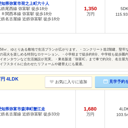
愛知県弥富市荷之上町六十人
1,350
名鉄尾西線 弥富駅 徒歩18分
5D
ＪＲ関西本線 弥富駅 徒歩18分
万円
115.9
近鉄名古屋線 近鉄弥富駅 徒歩18分
2.58㎡、ゆとりある敷地で生活プランが広がります。・コンクリート造2階建、堅
の花火を楽しめる特別なロケーション。・小学校まで徒歩約8分、中学校も徒歩圏
イオンタウンなど生活施設が充実。・東名阪道「弥富IC」まで車で約3分、名古屋
イフスタイルに合わせたリフォームや建替えにも最適。
円 4LDK
見学予約
お気に入りに追加
1,680
愛知県弥富市森津町蟹江走
4LD
近鉄名古屋線 近鉄弥富駅 徒歩33分
万円
103.5