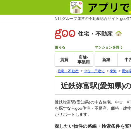
NTTグループ運営の不動産総合サイト goo
借りる
マンションを買う
店舗･
賃貸
新築
中
事業用
住宅・不動産
>
中古一戸建て
>
東海
>
愛知
近鉄弥富駅(愛知県)
近鉄弥富駅(愛知県)の中古住宅、中古
を探すならgoo住宅・不動産。価格・建
がサポートします。
探したい物件の路線・検索条件を変