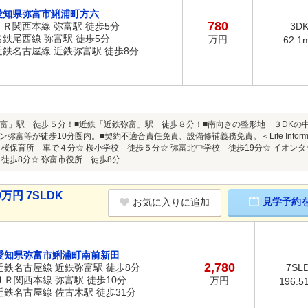
愛知県弥富市鯏浦町方六
780
ＪＲ関西本線 弥富駅 徒歩5分
3D
名鉄尾西線 弥富駅 徒歩5分
万円
62.1
近鉄名古屋線 近鉄弥富駅 徒歩8分
「弥富」駅 徒歩５分！■近鉄「近鉄弥富」駅 徒歩８分！■南向きの整形地 ３DKの
弥富等が徒歩10分圏内。■契約不適合責任免責、設備修補義務免責。＜Life Inform
 桜保育所 車で４分☆ 桜小学校 徒歩５分☆ 弥富北中学校 徒歩19分☆ イオンタ
 徒歩8分☆ 弥富市役所 徒歩8分
万円 7SLDK
見学予約
お気に入りに追加
愛知県弥富市鯏浦町南前新田
2,780
近鉄名古屋線 近鉄弥富駅 徒歩8分
7SL
ＪＲ関西本線 弥富駅 徒歩10分
万円
196.5
近鉄名古屋線 佐古木駅 徒歩31分