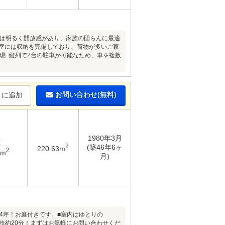
Kは明るく開放感があり、家族の団らんに最適
居室には収納を完備しており、荷物が多いご家
現□縦列で2台の駐車が可能なため、車を複数
お問い合わせ(無料)
りに追加
1980年3月
K
2
(築46年6ヶ
220.63m
2
9m
月)
74坪！お庭付きです。■室内はゆとりの
徒歩約20分！まずはお気軽にお問い合わせくだ