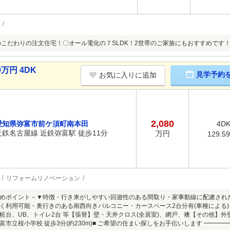
のこだわりの注文住宅！〇オール電化の７SLDK！2世帯のご家族にもおすすめです
万円 4DK
見学予約
お気に入りに追加
2,080
愛知県弥富市前ケ須町南本田
4D
近鉄名古屋線 近鉄弥富駅 徒歩11分
万円
129.5
リフォームリノベーション
めポイント－▼特徴・行き来がしやすい回遊性のある間取り・家事動線に配慮された
く利用可能・奥行きのある南西向きバルコニー・カースペース2台分有(車種による)▼
粧台、UB、トイレ2台 等【張替】壁・天井クロス(全居室)、網戸、襖【その他】外
富市立桜小学校 徒歩3分(約230m)■ ご希望の住まい探しをお手伝いします ━━