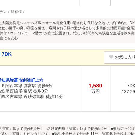
チン
所有権
た太陽光発電システム搭載のオール電化住宅□陽当たり良好な立地で、約16帖のLD
は使い勝手の良い和室を備え、客間やお子様の遊び場として多目的に活用可能□全
片付く□トイレは1・2階の2か所に設置され、忙しい時間帯でも快適な生活導線を実
庭にも安心
 7DK
お気に入
愛知県弥富市鯏浦町上六
1,580
ＪＲ関西本線 弥富駅 徒歩5分
7D
名鉄尾西線 弥富駅 徒歩9分
万円
137.2
近鉄名古屋線 近鉄弥富駅 徒歩11分
「弥富」駅まで徒歩約5分！ 名鉄尾西線「弥富」駅まで徒歩約9分！■敷地広々66.
族が多いご家庭にもピッタリです。■弥生小学校まで徒歩約11分、弥富北中学校まで