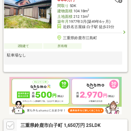
削減が期待できます（試算）
間取り
5DK
2
建物面積
104.18m
2
土地面積
212.13m
築年月
1977年3月(築49年6ヶ月)
近鉄名古屋線 白子駅 徒歩23分
三重県鈴鹿市江島町
2階建て
所有権
駐車場なし
三重県鈴鹿市白子町 1,650万円 2SLDK