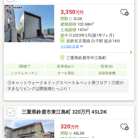
（850ｍ）/徒歩約7分（750ｍ）＊MEGAドン・キホーテUNY 鈴鹿
店まで車約3分（1.0km）/徒歩約13分（950ｍ）■学校■ 旭が丘小
3,350
万円
学校・白子中学校
間取り
3LDK
2
建物面積
102.68m
2
土地面積
147m
築年月
2025年2月(築1年7ヶ月)
近鉄名古屋線 白子駅 徒歩14分
その他の交通
三重県鈴鹿市中江島町
2階建て
駐車場あり
駐車2台
システムキッチン
オール電化
浴室乾燥機
◎キャットウォーク＆ドッグスペース＆ペット用フロア！◎窓の
大きなリビングは開放感たっぷり！
三重県鈴鹿市東江島町 320万円 4SLDK
320
万円
間取り
4SLDK
2