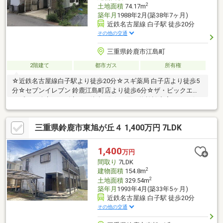
2
土地面積
74.17m
築年月
1988年2月(築38年7ヶ月)
近鉄名古屋線 白子駅 徒歩20分
その他の交通
三重県鈴鹿市江島町
2階建て
都市ガス
所有権
☆近鉄名古屋線白子駅より徒歩20分☆スギ薬局 白子店より徒歩5
分☆セブンイレブン 鈴鹿江島町店より徒歩6分☆ザ・ビックエク
スプレス鈴鹿ユーズ店より徒歩7分☆お買い物施設充実エリア☆
閑静な住宅団地☆駐車２台可能
三重県鈴鹿市東旭が丘４ 1,400万円 7LDK
1,400
万円
間取り
7LDK
2
建物面積
154.8m
2
土地面積
329.54m
築年月
1993年4月(築33年5ヶ月)
近鉄名古屋線 白子駅 徒歩20分
その他の交通