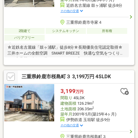
近鉄名古屋線 鼓ヶ浦駅 徒歩8分
その他の交通
三重県鈴鹿市寺家４
2階建て
システムキッチン
所有権
バリアフリー
☆近鉄名古屋線「鼓ヶ浦駅」徒歩8分☆長期優良住宅認定取得☆
三井ホームの全館空調 SMART BREEZE 快適な空気をつくり続
け、高品質の空気が満ちています。☆「MOCX WALL工法」 そ
の空気をまもり続ける高断熱・高気密な構造躯体☆リビング吹き
抜けプラン 明るく、解放感☆収納充実☆室内大変丁寧にお使い
三重県鈴鹿市桜島町３ 3,199万円 4SLDK
です☆駐車３台可能☆太陽光発電システム付き
3,199
万円
間取り
4SLDK
2
建物面積
126.29m
2
土地面積
206.35m
築年月
2001年5月(築25年4ヶ月)
伊勢鉄道 玉垣駅 徒歩9分
その他の交通
三重県鈴鹿市桜島町３