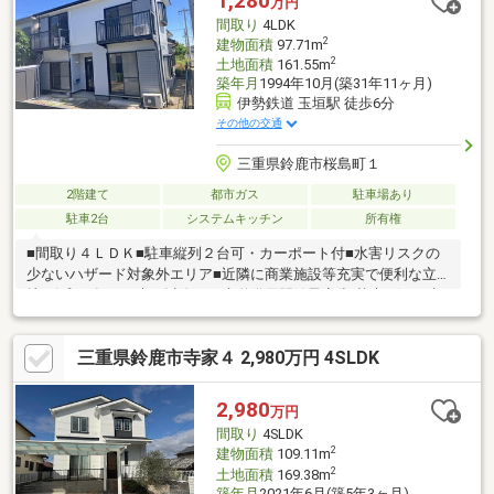
1,280
万円
住環境。桜の森公園も徒歩圏内にあり、休日のお出かけやリフレ
間取り
4LDK
ッシュが叶う場所です。
2
建物面積
97.71m
2
土地面積
161.55m
築年月
1994年10月(築31年11ヶ月)
伊勢鉄道 玉垣駅 徒歩6分
その他の交通
三重県鈴鹿市桜島町１
2階建て
都市ガス
駐車場あり
駐車2台
システムキッチン
所有権
■間取り４ＬＤＫ■駐車縦列２台可・カーポート付■水害リスクの
少ないハザード対象外エリア■近隣に商業施設等充実で便利な立
地※令和９年３月末日以降、下水道供用開始予定(切替未了)※下水
道受益者負担金は買主の負担となります
三重県鈴鹿市寺家４ 2,980万円 4SLDK
2,980
万円
間取り
4SLDK
2
建物面積
109.11m
2
土地面積
169.38m
築年月
2021年6月(築5年3ヶ月)