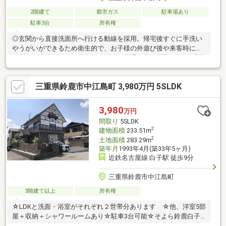
2階建て
都市ガス
駐車場あり
駐車3台
所有権
◎玄関から直接洗面所へ行ける動線を採用。帰宅後すぐに手洗い
やうがいができるため衛生的で、お子様の外遊び後や来客時にも
便利です！生活動線に配慮された使い勝手の良い間取りです♪◎玄
関から直接2階へ上がれる動線を採用。来客時やご家族の生活リズ
ムが異なる場合でも、リビングを通らずにお部屋へ移動でき、プ
三重県鈴鹿市中江島町 3,980万円 5SLDK
ライバシーを保ちながら快適に暮らせます♪◎リビングと続き間の
洋室は、扉を開ければ一体の広々空間として利用可能。家族が集
まる団らんの場としてはもちろん、来客時の客間としても活用で
3,980
万円
き、用途に応じて柔軟に使える便利な間取りです♪
間取り
5SLDK
2
建物面積
233.51m
2
土地面積
283.29m
築年月
1993年4月(築33年5ヶ月)
近鉄名古屋線 白子駅 徒歩9分
三重県鈴鹿市中江島町
3階建て以上
所有権
☆LDKと洗面・浴室がそれぞれ２世帯分あります ☆他、洋室5部
屋＋収納＋シャワールームあり☆駐車3台可能☆そよら鈴鹿白子
イオンまで徒歩6分☆スーパー、コンビニ、銀行、病院すべて徒