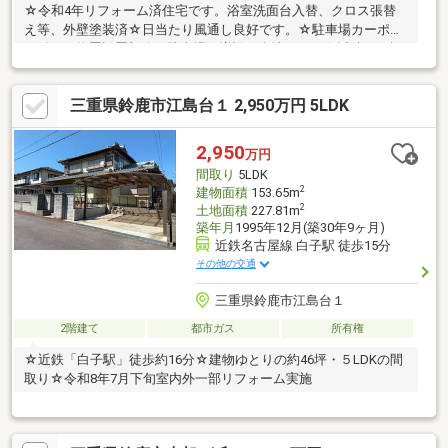
☆令和4年リフォーム済住宅です。浴室洗面台入替、クロス張替
え等、外壁塗装済☆日当たり風通し良好です。☆駐車場カーポー
ト付き（物置設置部分に駐車場の増設の余地あり）☆近隣に月極
駐車場の契約あり（引継ぎ可能）☆収納力のある物置付き☆伊勢
鉄道「玉垣」駅徒歩約１５分☆周辺に生活利便施設充実で便利な
三重県鈴鹿市江島台１ 2,950万円 5LDK
旭が丘地区
2,950
万円
間取り
5LDK
2
建物面積
153.65m
2
土地面積
227.81m
築年月
1995年12月(築30年9ヶ月)
近鉄名古屋線 白子駅 徒歩15分
その他の交通
三重県鈴鹿市江島台１
2階建て
都市ガス
所有権
☆近鉄「白子駅」徒歩約16分☆建物ゆとりの約46坪・５LDKの間
取り☆令和8年7月下旬室内外一部リフォーム実施