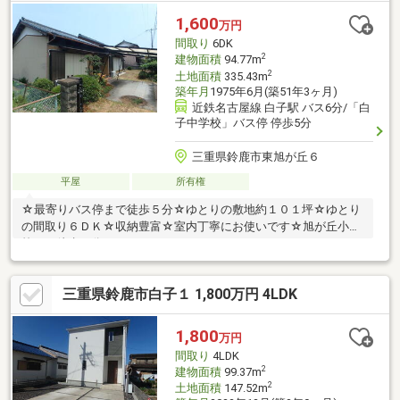
で通勤も通学もラクラク・生活施設が徒歩圏内【＊当店では住宅
1,600
万円
ローン事務代行手数料は一切いただきません＊】
間取り
6DK
2
建物面積
94.77m
2
土地面積
335.43m
築年月
1975年6月(築51年3ヶ月)
近鉄名古屋線 白子駅 バス6分/「白
子中学校」バス停 停歩5分
三重県鈴鹿市東旭が丘６
平屋
所有権
☆最寄りバス停まで徒歩５分☆ゆとりの敷地約１０１坪☆ゆとり
の間取り６ＤＫ☆収納豊富☆室内丁寧にお使いです☆旭が丘小学
校まで徒歩４分
三重県鈴鹿市白子１ 1,800万円 4LDK
1,800
万円
間取り
4LDK
2
建物面積
99.37m
2
土地面積
147.52m