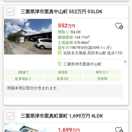
三重県津市栗真中山町 552万円 5SLDK
552
万円
間取り
5SLDK
2
建物面積
144.71m
2
土地面積
376.86m
築年月
1987年8月(築39年1ヶ月)
近鉄名古屋線 高田本山駅 徒歩17分
三重県津市栗真中山町
2階建て
南道路
都市ガス
駐車場あり
駐車3台
所有権
増築未登記部分が含まれます。
三重県津市栗真町屋町 1,699万円 4LDK
1,699
万円