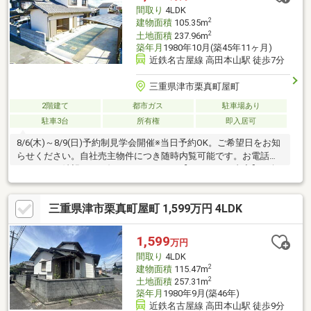
間取り
4LDK
2
建物面積
105.35m
2
土地面積
237.96m
築年月
1980年10月(築45年11ヶ月)
近鉄名古屋線 高田本山駅 徒歩7分
三重県津市栗真町屋町
2階建て
都市ガス
駐車場あり
駐車3台
所有権
即入居可
8/6(木)～8/9(日)予約制見学会開催※当日予約OK。ご希望日をお知
らせください。自社売主物件につき随時内覧可能です。お電話か
メールでご希望日をお知らせください。【リフォーム内容】●耐
震補強工事●標準シロアリ防除工事、鍵交換、雨漏り点検●外構・
外装駐車場拡張、外壁塗装●水回りシステムキッチン交換、ユニ
三重県津市栗真町屋町 1,599万円 4LDK
ットバス交換、トイレ交換、洗面化粧台交換●内装室内ドア（一
部）交換、床材上張り、シューズボックス交換、クロス張替え、
畳表替え●その他設備給湯器交換、インターホン設置、火災警報
1,599
万円
器設置、照明器具交換【おすすめポイント】・雨漏り、構造上主
間取り
4LDK
要な部分の欠陥や・
2
建物面積
115.47m
2
土地面積
257.31m
築年月
1980年9月(築46年)
近鉄名古屋線 高田本山駅 徒歩9分