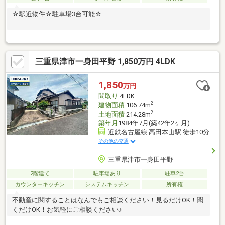
☆駅近物件☆駐車場3台可能☆
三重県津市一身田平野 1,850万円 4LDK
1,850
万円
間取り
4LDK
2
建物面積
106.74m
2
土地面積
214.28m
築年月
1984年7月(築42年2ヶ月)
近鉄名古屋線 高田本山駅 徒歩10分
その他の交通
三重県津市一身田平野
2階建て
駐車場あり
駐車2台
カウンターキッチン
システムキッチン
所有権
不動産に関することはなんでもご相談ください！見るだけOK！聞
くだけOK！お気軽にご相談ください♪