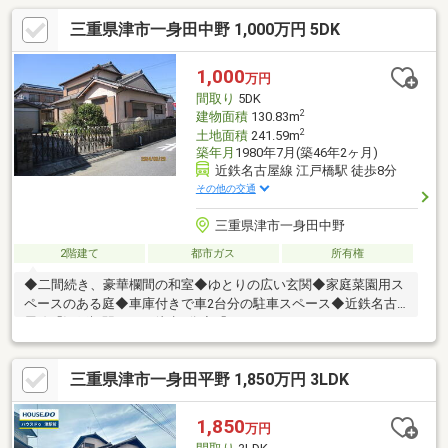
三重県津市一身田中野 1,000万円 5DK
1,000
万円
間取り
5DK
2
建物面積
130.83m
2
土地面積
241.59m
築年月
1980年7月(築46年2ヶ月)
近鉄名古屋線 江戸橋駅 徒歩8分
その他の交通
三重県津市一身田中野
2階建て
都市ガス
所有権
◆二間続き、豪華欄間の和室◆ゆとりの広い玄関◆家庭菜園用ス
ペースのある庭◆車庫付きで車2台分の駐車スペース◆近鉄名古
屋線「江戸橋駅」まで徒歩8分◆「フレッシュマーケットベーシ
ック 一身田店」まで車で3分
三重県津市一身田平野 1,850万円 3LDK
1,850
万円