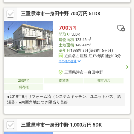
三重県津市一身田中野 700万円 5LDK
700
万円
間取り
5LDK
2
建物面積
123.42m
2
土地面積
149.41m
築年月
1988年3月(築38年6ヶ月)
近鉄名古屋線 江戸橋駅 徒歩13分
その他の交通
三重県津市一身田中野
2階建て
南道路
都市ガス
所有権
●2019年8月リフォーム済（システムキッチン、ユニットバス、給
湯器）●南西角地につき陽当り良好
三重県津市一身田中野 1,000万円 5DK