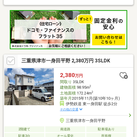
三重県津市一身田平野 2,380万円 3SLDK
2,380
万円
間取り
3SLDK
2
建物面積
98.95m
2
土地面積
172.24m
築年月
2015年11月(築10年10ヶ月)
伊勢鉄道 東一身田駅 徒歩2分
その他の交通
三重県津市一身田平野
2階建て
南道路
駐車場あり
駐車3台
オール電化
所有権