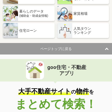
暮らしのデータ
家賃相場
(補助金・助成金情報)
人気タウン
住宅ローン
ランキング
ページトップに戻る
goo住宅・不動産
アプリ
大手不動産サイト
物件
の
を
まとめて検索！