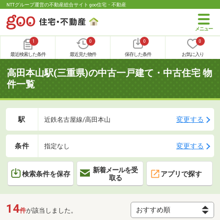
NTTグループ運営の不動産総合サイト goo住宅・不動産
1
0
0
0
最近検索した条件
最近見た物件
保存した条件
お気に入り
高田本山駅(三重県)の中古一戸建て・中古住宅 物
件一覧
駅
変更する
近鉄名古屋線/高田本山
条件
変更する
指定なし
新着メールを受
検索条件を保存
アプリで探す
取る
14
件
が該当しました。