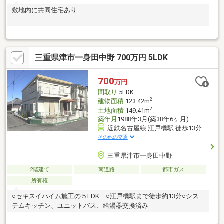
敷地内に共同住宅あり
三重県津市一身田中野 700万円 5LDK
700
万円
間取り
5LDK
2
建物面積
123.42m
2
土地面積
149.41m
築年月
1988年3月(築38年6ヶ月)
近鉄名古屋線 江戸橋駅 徒歩13分
その他の交通
三重県津市一身田中野
2階建て
南道路
都市ガス
所有権
○セキスイハイム施工の５LDK ○江戸橋駅まで徒歩約13分○シス
テムキッチン、ユニットバス、給湯器交換済み