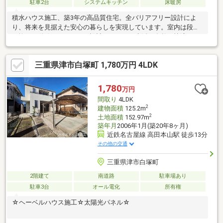
駐車2台
システムキッチン
床暖房
積水ハウス施工、築3年の高品質住宅。全バリアフリー設計によ
り、将来を見据えた安心の暮らしを実現しています。室内は段差
を抑え、動線もゆとりある設計で、日々の生活が自然と快適に。
全居室に熱交換型の空気清浄システムを完備し、一年を通してク
リーンで安定した空気環境を保ちます。床暖房やガス衣類乾燥機
三重県津市白塚町 1,780万円 4LDK
など設備も充実し、機能性と快適性を高い次元で両立。高田本山
駅徒歩5分の立地に加え、太陽光発電や電動シャッター、EV車充
電設備など先進設備も魅力。住まいに妥協したくない方へ、自信
1,780
万円
を持っておすすめできる一邸です。
間取り
4LDK
2
建物面積
125.2m
2
土地面積
152.97m
築年月
2006年1月(築20年8ヶ月)
近鉄名古屋線 高田本山駅 徒歩13分
その他の交通
三重県津市白塚町
2階建て
南道路
駐車場あり
駐車3台
オール電化
所有権
☆ヘーベルハウス施工☆太陽光パネル☆