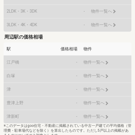
2LDK・3K・3DK
-
物件一覧へ
3LDK・4K・4DK
-
物件一覧へ
周辺駅の価格相場
駅
価格相場
物件
江戸橋
-
物件一覧へ
白塚
-
物件一覧へ
津
-
物件一覧へ
豊津上野
-
物件一覧へ
津新町
-
物件一覧へ
※このデータはgoo住宅・不動産に掲載されている中古一戸建ての平均価格（管
理費・駐車場代などを除く）を算出したものです。ただし5戸以上の掲載があ