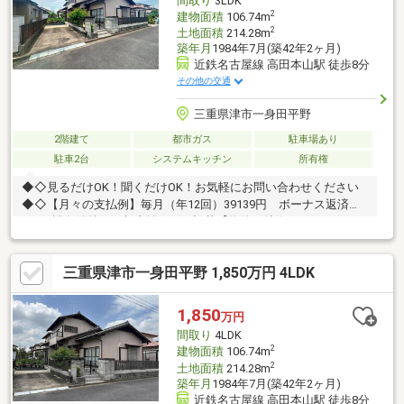
間取り
3LDK
2
建物面積
106.74m
2
土地面積
214.28m
築年月
1984年7月(築42年2ヶ月)
近鉄名古屋線 高田本山駅 徒歩8分
その他の交通
三重県津市一身田平野
2階建て
都市ガス
駐車場あり
駐車2台
システムキッチン
所有権
◆◇見るだけOK！聞くだけOK！お気軽にお問い合わせください
◆◇【月々の支払例】毎月（年12回）39139円 ボーナス返済約5
万円※諸条件等は下部支払い例に記載【物件の特徴/おススメ
Point！】■フルリフォーム履歴ありの美邸■結露に悩まない、令和
の和モダンライフ■ミニ菜園付き！■LDKは広々23帖超――――＜＜
三重県津市一身田平野 1,850万円 4LDK
即日内覧・相談 可能！＞＞電話が苦手な方も安心！ネット予約な
らワンタップでOK！【見学予約する】より、見学希望のお問合せ
をお願いします♪――――― ハウスドゥ津駅前 ―――――
1,850
万円
間取り
4LDK
2
建物面積
106.74m
2
土地面積
214.28m
築年月
1984年7月(築42年2ヶ月)
近鉄名古屋線 高田本山駅 徒歩8分