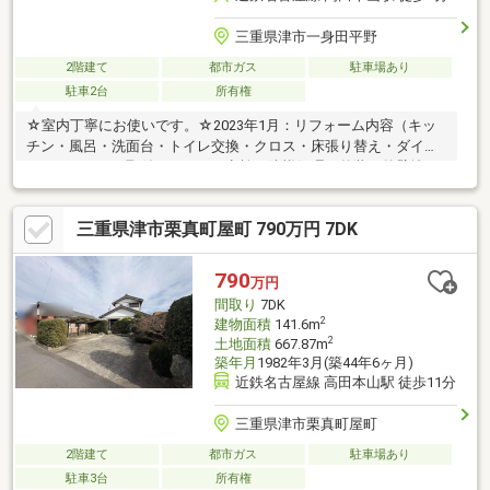
三重県津市一身田平野
2階建て
都市ガス
駐車場あり
駐車2台
所有権
☆室内丁寧にお使いです。☆2023年1月：リフォーム内容（キッ
チン・風呂・洗面台・トイレ交換・クロス・床張り替え・ダイニ
ングガスコック取付・シロアリ点検・防蟻処理）外装（外壁塗
装・外構（フェンス・目隠フェンス・バルコニー屋根・防草シー
ト）☆2024年リフォーム内容：ＬＤＫ内窓取り付け・一階８帖和
三重県津市栗真町屋町 790万円 7DK
洋室 真空ガラス交換・パントリー扉取付☆2025年リフォーム
内容：1階和室（畳→フローリング張り替え・収納造作）
790
万円
間取り
7DK
2
建物面積
141.6m
2
土地面積
667.87m
築年月
1982年3月(築44年6ヶ月)
近鉄名古屋線 高田本山駅 徒歩11分
三重県津市栗真町屋町
2階建て
都市ガス
駐車場あり
駐車3台
所有権