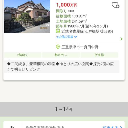
1,000
万円
間取り
5DK
2
建物面積
130.83m
2
土地面積
241.59m
築年月
1980年7月(築46年2ヶ月)
近鉄名古屋線 江戸橋駅 徒歩8分
その他の交通
三重県津市一身田中野
2階建て
都市ガス
所有権
◆二間続き、豪華欄間の和室◆ゆとりの広い玄関◆採光2面の広
くて明るいリビング
1～14
件
駅
変更する
近鉄名古屋線/高田本山