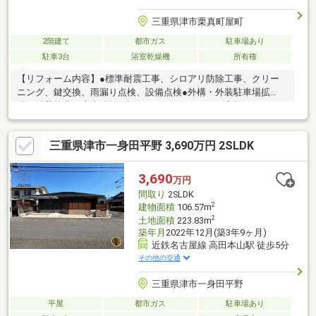
三重県津市栗真町屋町
2階建て
都市ガス
駐車場あり
駐車3台
浴室乾燥機
所有権
【リフォーム内容】●標準耐震工事、シロアリ防除工事、クリー
ニング、鍵交換、雨漏り点検、設備点検●外構・外装駐車場拡
張、外壁塗装、庭木伐採●水回りシステムキッチン交換、ユニッ
トバス交換、トイレ交換、洗面化粧台交換●内装間取変更、室内
ドア交換、床材上張り、シューズボックス交換、クロス張替え、
三重県津市一身田平野 3,690万円 2SLDK
畳表替え、障子・襖張替え●その他設備給湯器交換、インターホ
ン設置、火災警報器設置、照明器具交換【おすすめポイント】・
本物件は条件により住宅ローン減税が適用されます。・雨漏り、
3,690
万円
構造上主要な部分の欠陥や・腐食、給排水管の故障や漏水につい
間取り
2SLDK
てお引渡しより２年間保証
2
建物面積
106.57m
2
土地面積
223.83m
築年月
2022年12月(築3年9ヶ月)
近鉄名古屋線 高田本山駅 徒歩5分
その他の交通
三重県津市一身田平野
平屋
都市ガス
駐車場あり