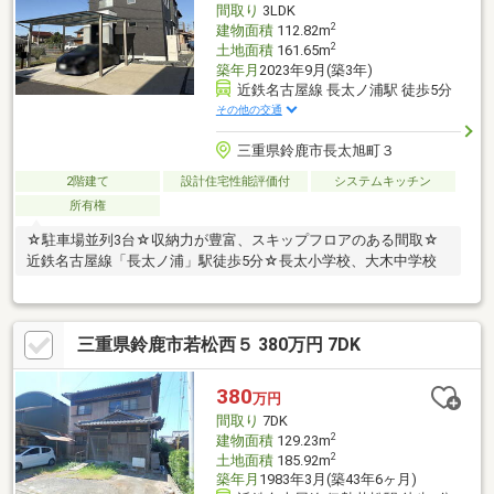
間取り
3LDK
2
建物面積
112.82m
2
土地面積
161.65m
築年月
2023年9月(築3年)
近鉄名古屋線 長太ノ浦駅 徒歩5分
その他の交通
三重県鈴鹿市長太旭町３
2階建て
設計住宅性能評価付
システムキッチン
所有権
☆駐車場並列3台☆収納力が豊富、スキップフロアのある間取☆
近鉄名古屋線「長太ノ浦」駅徒歩5分☆長太小学校、大木中学校
三重県鈴鹿市若松西５ 380万円 7DK
380
万円
間取り
7DK
2
建物面積
129.23m
2
土地面積
185.92m
築年月
1983年3月(築43年6ヶ月)