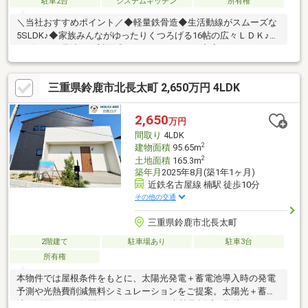
駐車2台
システムキッチン
所有権
＼当社おすすめポイント／◆軽量鉄骨造◆生活動線がスムーズな
5SLDK♪◆家族みんながゆったりくつろげる16帖の広々ＬＤＫ♪◆
リビングを見渡せる対面式システムキッチン♪◆広々としたバル
コニー♪◆庭付き♪
三重県鈴鹿市北長太町 2,650万円 4LDK
2,650
万円
間取り
4LDK
2
建物面積
95.65m
2
土地面積
165.3m
築年月
2025年8月(築1年1ヶ月)
近鉄名古屋線 楠駅 徒歩10分
その他の交通
三重県鈴鹿市北長太町
2階建て
駐車場あり
駐車3台
所有権
本物件では屋根条件をもとに、太陽光発電＋蓄電池導入時の発電
予測や光熱費削減無料シミュレーションをご提案。太陽光＋蓄電
池の活用により年間約15万～22万円の光熱費削減が期待できます