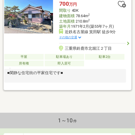
700
万円
間取り
4DK
2
建物面積
78.64m
2
土地面積
210.8m
築年月
1971年2月(築55年7ヶ月)
近鉄名古屋線 箕田駅 徒歩9分
その他の交通
三重県鈴鹿市北堀江２丁目
平屋
駐車場あり
駐車2台
所有権
即入居可
■閑静な住宅街の平家住宅です■
1～10
件