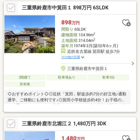
三重県鈴鹿市中箕田１ 898万円 6SLDK
898
万円
間取り
6SLDK
2
建物面積
134.96m
2
土地面積
314.04m
築年月
1974年3月(築52年6ヶ月)
近鉄名古屋線 箕田駅 徒歩7分
その他の交通
三重県鈴鹿市中箕田１
2階建て
駐車場あり
駐車3台
所有権
◇おすすめポイント◇◎近鉄「箕田」駅徒歩約7分の好立地♪通勤
通学、ご移動にも便利です♪◎箕田小学校徒歩約4分！お子様の足
でも通いやすいですね！◎広々6LDK＋S！お車も複数台駐車可能
です！◇周辺環境◇お車でのご移動が便利なエリアです！箕田小
学校徒歩約4分！・マックスバリュまで徒歩25分(約2000m)・ファ
三重県鈴鹿市北堀江２ 1,480万円 3DK
ミリーマートまで徒歩14分(約1100m)・ウェルシアまで徒歩17分
(約1300m)・郵便局まで徒歩9分(約650m)・三十三銀行まで徒歩32
分(約2500m)
1,480
万円