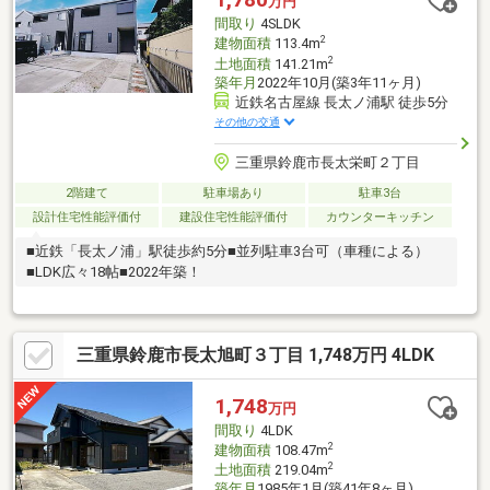
万円
間取り
4SLDK
2
建物面積
113.4m
2
土地面積
141.21m
築年月
2022年10月(築3年11ヶ月)
近鉄名古屋線 長太ノ浦駅 徒歩5分
その他の交通
三重県鈴鹿市長太栄町２丁目
2階建て
駐車場あり
駐車3台
設計住宅性能評価付
建設住宅性能評価付
カウンターキッチン
■近鉄「長太ノ浦」駅徒歩約5分■並列駐車3台可（車種による）
■LDK広々18帖■2022年築！
三重県鈴鹿市長太旭町３丁目 1,748万円 4LDK
1,748
万円
間取り
4LDK
2
建物面積
108.47m
2
土地面積
219.04m
築年月
1985年1月(築41年8ヶ月)