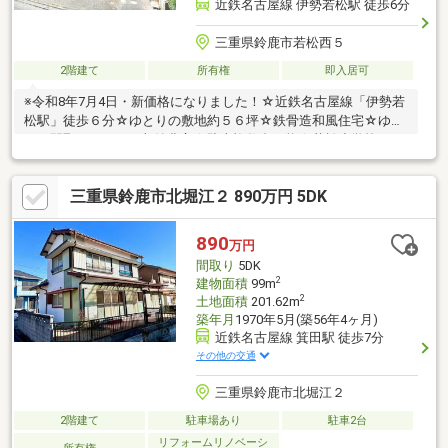
近鉄名古屋線 伊勢若松駅 徒歩6分
三重県鈴鹿市若松西５
2階建て
所有権
即入居可
※令和8年7月4日・新価格になりました！☆近鉄名古屋線「伊勢若
松駅」徒歩６分☆ゆとりの敷地約５６坪☆鉄骨造和風住宅☆ゆと
りの間取り７ＤＫ・収納豊富☆駐車複数台可能☆若松小学校
三重県鈴鹿市北堀江２ 890万円 5DK
890
万円
間取り
5DK
2
建物面積
99m
2
土地面積
201.62m
築年月
1970年5月(築56年4ヶ月)
近鉄名古屋線 箕田駅 徒歩7分
その他の交通
三重県鈴鹿市北堀江２
2階建て
駐車場あり
駐車2台
リフォームリノベーシ