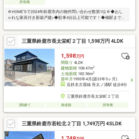
所有権
☆HOME’Sで2024年鈴鹿市内の物件問い合わせ数第1位☆◆おし
ゃれな家具付き新築戸建♪◆駐車4台以上可能です！◆楠駅まで徒
歩10分
三重県鈴鹿市長太栄町２丁目 1,598万円 4LDK
1,598
万円
間取り
4LDK
2
建物面積
108.47m
2
土地面積
182.96m
築年月
1993年4月(築33年5ヶ月)
近鉄名古屋線 長太ノ浦駅 徒歩8分
三重県鈴鹿市長太栄町２丁目
2階建て
南道路
所有権
三重県鈴鹿市若松北２丁目 1,749万円 4SLDK
1,749
万円