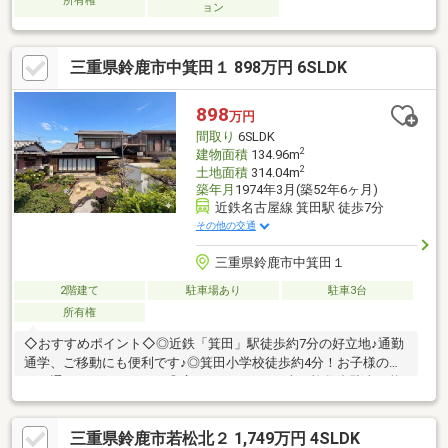
所有権
ョン
三重県鈴鹿市中箕田１ 898万円 6SLDK
898
万円
間取り
6SLDK
2
建物面積
134.96m
2
土地面積
314.04m
築年月
1974年3月(築52年6ヶ月)
近鉄名古屋線 箕田駅 徒歩7分
その他の交通
三重県鈴鹿市中箕田１
2階建て
駐車場あり
駐車3台
所有権
◇おすすめポイント◇◎近鉄「箕田」駅徒歩約7分の好立地♪通勤
通学、ご移動にも便利です♪◎箕田小学校徒歩約4分！お子様の足
でも通いやすいですね！◎広々6LDK＋S！お車も複数台駐車可能
です！◇周辺環境◇お車でのご移動が便利なエリアです！箕田小
学校徒歩約4分！・マックスバリュまで徒歩25分(約2000m)・ファ
三重県鈴鹿市若松北２ 1,749万円 4SLDK
ミリーマートまで徒歩14分(約1100m)・ウェルシアまで徒歩17分