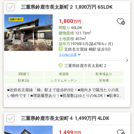
充実。【利便性◎の周辺環境】◆神戸小学校まで徒歩19分、神戸
三重県鈴鹿市長太新町２ 1,800万円 6SLDK
中学校まで徒歩18分で通学にも便利な立地です。◆近鉄名古屋線
楠駅 徒歩13分です。◆市街地が近く、海まで約2km圏内の暮らし
やすい住環境が魅力です。
1,800
万円
間取り
6SLDK
2
建物面積
121.73m
2
土地面積
457m
築年月
1979年3月(築47年6ヶ月)
近鉄名古屋線 楠駅 徒歩5分
その他の交通
三重県鈴鹿市長太新町２
2階建て
南道路
駐車場あり
駐車2台
システムキッチン
所有権
■近鉄名古屋線「楠」駅まで徒歩約5分！■南向きで陽当たりの良
い物件です！■増築履歴あり！■部屋数はゆとりの6LDK！■駐車2
台可能！■徒歩圏内に銀行、郵便局、スーパー、コンビニありま
す！
三重県鈴鹿市長太栄町４ 1,499万円 4LDK
1,499
万円