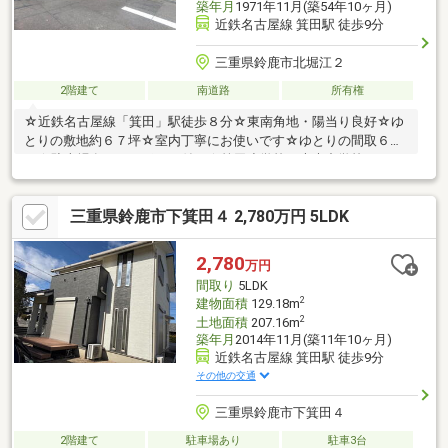
築年月
1971年11月(築54年10ヶ月)
近鉄名古屋線 箕田駅 徒歩9分
三重県鈴鹿市北堀江２
2階建て
南道路
所有権
☆近鉄名古屋線「箕田」駅徒歩８分☆東南角地・陽当り良好☆ゆ
とりの敷地約６７坪☆室内丁寧にお使いです☆ゆとりの間取６Ｄ
Ｋ☆駐車場有（カーポート付）☆箕田小学校・大木中学校
三重県鈴鹿市下箕田４ 2,780万円 5LDK
2,780
万円
間取り
5LDK
2
建物面積
129.18m
2
土地面積
207.16m
築年月
2014年11月(築11年10ヶ月)
近鉄名古屋線 箕田駅 徒歩9分
その他の交通
三重県鈴鹿市下箕田４
2階建て
駐車場あり
駐車3台