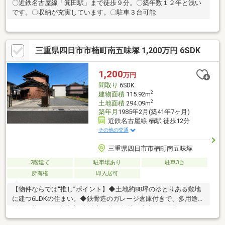
〇近鉄名古屋線「箕田駅」まで徒歩９分。〇築年数１２年と浅い
です。〇収納が充実しています。〇駐車３台可能
三重県四日市市楠町南五味塚 1,200万円 6SDK
1,200
万円
間取り
6SDK
2
建物面積
115.92m
2
土地面積
294.09m
築年月
1985年2月(築41年7ヶ月)
近鉄名古屋線 楠駅 徒歩12分
その他の交通
三重県四日市市楠町南五味塚
2階建て
駐車場あり
駐車3台
所有権
即入居可
【物件ならでは“推し”ポイント】◆土地約88坪のゆとりある敷地
に建つ6LDKの住まい。◆鉄骨造のガレージ倉庫付きで、多用途に
活用可能です。◆駐車3台以上可能、角地・南向きで陽当たりや
通風も良好。◆ロフト・屋根裏収納・床下収納・納戸付きで収納