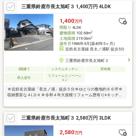
三重県鈴鹿市長太旭町３ 1,400万円 4LDK
1,400
万円
間取り
4LDK
2
建物面積
102.68m
2
土地面積
219.06m
築年月
1986年4月(築40年5ヶ月)
近鉄名古屋線 長太ノ浦駅 徒歩5分
三重県鈴鹿市長太旭町３
2階建て
システムキッチン
所有権
リフォームリノベーシ
即入居可
ョン
☆近鉄名古屋線「長太ノ浦」徒歩５分☆ゆとりの敷地約６６坪☆
収納豊富な４LＤＫ☆令和４年大規模リフォーム歴有り※キッチ
ン・浴室・洗面台・トイレ交換 全室クロス張替・全室フローリ
ング張替 給湯器交換・外壁再塗装☆並列駐車複数台可☆長太小
学校・大木中学校
三重県鈴鹿市長太旭町３ 2,580万円 3LDK
2,580
万円