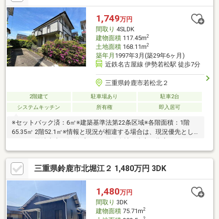
(約1300m)・郵便局まで徒歩9分(約650m)・三十三銀行まで徒歩32
分(約2500m)
1,749
万円
間取り
4SLDK
2
建物面積
117.45m
2
土地面積
168.11m
築年月
1997年3月(築29年6ヶ月)
近鉄名古屋線 伊勢若松駅 徒歩7分
三重県鈴鹿市若松北２
2階建て
駐車場あり
駐車2台
システムキッチン
所有権
即入居可
※セットバック済：6㎡※建築基準法第22条区域※各階面積：1階
65.35㎡ 2階52.1㎡※情報と現況が相違する場合は、現況優先とし
ます。※司法書士・個別プロパン供給会社は売主の指定になりま
す。プロパンガスの消費に係る配管設備、ガス器具等は、本土地
建物の販売価格には含まれておりません。※通学の区域に関して
三重県鈴鹿市北堀江２ 1,480万円 3DK
は自治体や教育委員会等にご確認ください。
1,480
万円
間取り
3DK
2
建物面積
75.71m
2