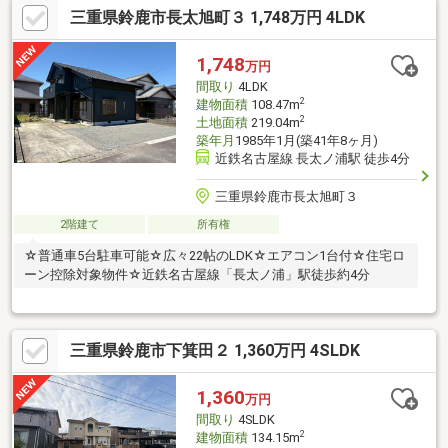
三重県鈴鹿市長太旭町３ 1,748万円 4LDK
1,748
万円
間取り
4LDK
2
建物面積
108.47m
2
土地面積
219.04m
築年月
1985年1月(築41年8ヶ月)
近鉄名古屋線 長太ノ浦駅 徒歩4分
三重県鈴鹿市長太旭町３
2階建て
所有権
☆普通車5台駐車可能☆広々22帖のLDK☆エアコン1台付☆住宅ロ
ーン控除対象物件☆近鉄名古屋線「長太ノ浦」駅徒歩約4分
三重県鈴鹿市下箕田２ 1,360万円 4SLDK
1,360
万円
間取り
4SLDK
2
建物面積
134.15m