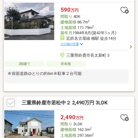
590
万円
間取り
4DK
2
建物面積
86.7m
2
土地面積
171.79m
築年月
1984年8月(築42年1ヶ月)
近鉄名古屋線 楠駅 徒歩14分
その他の交通
三重県鈴鹿市長太新町３
2階建て
所有権
☆前面道路ゆとりの約6m☆駐車２台可能
三重県鈴鹿市若松中２ 2,490万円 3LDK
2,490
万円
間取り
3LDK
2
建物面積
162.3m
2
土地面積
297.36m