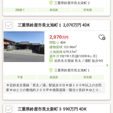
三重県鈴鹿市長太栄町２
2階建て
南道路
所有権
三重県鈴鹿市長太旭町１ 2,070万円 4DK
2,070
万円
間取り
4DK
2
建物面積
123.96m
2
土地面積
679.37m
築年月
1921年1月(築105年8ヶ月)
近鉄名古屋線 長太ノ浦駅 徒歩9分
三重県鈴鹿市長太旭町１
平屋
南道路
所有権
☆近鉄名古屋線「長太ノ浦」駅徒歩９分☆築１００年以上の古民
家☆ゆとりの敷地約２０５坪☆南面道路・陽当り良好☆ゆとりの
間取り４ＤＫ☆水廻りのリフォーム歴有り※キッチン・浴室・洗
面台・トイレ等☆収納豊富☆屋根裏収納・屋根裏部屋有☆長太小
学校・大木中学校
三重県鈴鹿市長太新町３ 590万円 4DK