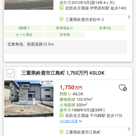
築年月
2012年5月(築14年4ヶ月)
近鉄名古屋線 伊勢若松駅 徒歩14分
三重県鈴鹿市若松中２
2階建て
駐車場あり
駐車3台
オール電化
所有権
北東角地、前面道路12.5ｍ
三重県鈴鹿市江島町 1,750万円 4SLDK
1,750
万円
間取り
4SLDK
2
建物面積
120.97m
2
土地面積
202m
築年月
1988年9月(築38年)
近鉄名古屋線 千代崎駅 徒歩17分
その他の交通
三重県鈴鹿市江島町