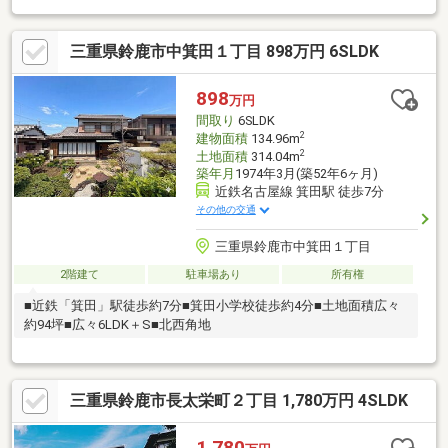
■物件のおすすめポイント■◆おしゃれな家具付き新築戸建♪◆駐
車4台以上可◆楠駅まで徒歩10分◆長太小学校まで徒歩5分〇複数
三重県鈴鹿市中箕田１丁目 898万円 6SLDK
不動産サイトを見なくても当店で解決〇 当店は鈴鹿市の物件す
べてご紹介可能！ お問合せは「０１２０－６６８－６６２」ま
で☆ お得に買うなら《ハウスドゥ鈴鹿白子店》お家の購入・売
898
万円
却・ローン相談なんでもお任せください！【＊当店では住宅ロー
間取り
6SLDK
ン事務代行手数料は一切いただきません＊】
2
建物面積
134.96m
2
土地面積
314.04m
築年月
1974年3月(築52年6ヶ月)
近鉄名古屋線 箕田駅 徒歩7分
その他の交通
三重県鈴鹿市中箕田１丁目
2階建て
駐車場あり
所有権
■近鉄「箕田」駅徒歩約7分■箕田小学校徒歩約4分■土地面積広々
約94坪■広々6LDK＋S■北西角地
三重県鈴鹿市長太栄町２丁目 1,780万円 4SLDK
1,780