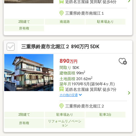
近鉄名古屋線 箕田駅 徒歩6分
三重県鈴鹿市南堀江１
2階建て
南道路
駐車場あり
所有権
三重県鈴鹿市北堀江２ 890万円 5DK
890
万円
間取り
5DK
2
建物面積
99m
2
土地面積
201.62m
築年月
1970年5月(築56年4ヶ月)
近鉄名古屋線 箕田駅 徒歩7分
その他の交通
三重県鈴鹿市北堀江２
2階建て
駐車場あり
駐車2台
リフォームリノベーシ
所有権
ョン