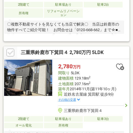
2階建て
駐車場あり
駐車2台
リフォームリノベーシ
所有権
ョン
〇複数不動産サイトを見なくても当店で解決〇 当店は鈴鹿市の
物件すべてご紹介可能！ お問合せは「0120-668-662」まで☆■
物件のおすすめポイント■◆リノベ済で室内とってもきれい◆各
部屋広々でゆったり過ごせる◆収納も多くお片付けに最適お得に
買うなら《ハウスドゥ鈴鹿白子店》お家の購入・売却・ローン相
三重県鈴鹿市下箕田４ 2,780万円 5LDK
談なんでもお任せください！【＊当店では住宅ローン事務代行手
数料は一切いただきません＊】本物件では屋根条件をもとに、太
陽光発電＋蓄電池導入時の発電予測や光熱費削減シミュレーショ
2,780
万円
ンをご提案。太陽光＋蓄電池の活用により年間約15万～22万円の
間取り
5LDK
光熱費削減が期待できます（試算）
2
建物面積
129.18m
2
土地面積
207.16m
築年月
2014年11月(築11年10ヶ月)
近鉄名古屋線 箕田駅 徒歩9分
その他の交通
三重県鈴鹿市下箕田４
2階建て
駐車場あり
駐車3台
オール電化
所有権