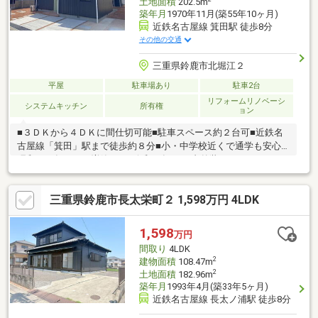
土地面積
202.5m
築年月
1970年11月(築55年10ヶ月)
近鉄名古屋線 箕田駅 徒歩8分
その他の交通
三重県鈴鹿市北堀江２
平屋
駐車場あり
駐車2台
リフォームリノベーシ
システムキッチン
所有権
ョン
■３ＤＫから４ＤＫに間仕切可能■駐車スペース約２台可■近鉄名
古屋線「箕田」駅まで徒歩約８分■小・中学校近くで通学も安心※
昭和５９年１０月増築あり※令和７年４月 内外装リフォーム工
事・外構工事済
三重県鈴鹿市長太栄町２ 1,598万円 4LDK
1,598
万円
間取り
4LDK
2
建物面積
108.47m
2
土地面積
182.96m
築年月
1993年4月(築33年5ヶ月)
近鉄名古屋線 長太ノ浦駅 徒歩8分