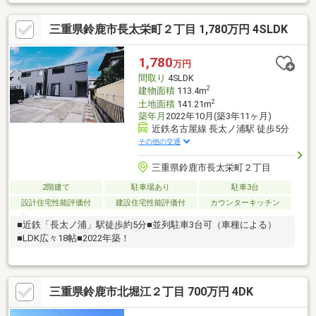
三重県鈴鹿市長太栄町２丁目 1,780万円 4SLDK
1,780
万円
間取り
4SLDK
2
建物面積
113.4m
2
土地面積
141.21m
築年月
2022年10月(築3年11ヶ月)
近鉄名古屋線 長太ノ浦駅 徒歩5分
その他の交通
三重県鈴鹿市長太栄町２丁目
2階建て
駐車場あり
駐車3台
設計住宅性能評価付
建設住宅性能評価付
カウンターキッチン
■近鉄「長太ノ浦」駅徒歩約5分■並列駐車3台可（車種による）
■LDK広々18帖■2022年築！
三重県鈴鹿市北堀江２丁目 700万円 4DK