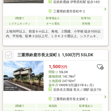
近鉄鈴鹿線 伊勢若松駅 徒歩14分
三重県鈴鹿市若松中２
2階建て
駐車場あり
駐車3台
システムキッチン
オール電化
所有権
土地50坪以上、前道６ｍ以上、角地、２階建、小学校 徒歩10分以
内、平坦地、駐車３台以上可、ＬＤＫ２０畳以上、システムキッ
チン、陽当り良好、全居室収納、駅まで平坦、整形地、庭、家庭
菜園、シャワー付洗面化粧台、対面式キッチン、トイレ２ヶ所、
浴室１坪以上、南面バルコニー、温水洗浄便座、南庭、浴室に
三重県鈴鹿市長太栄町１ 1,500万円 5SLDK
窓、通風良好、ウォークインクローゼット、全居室６畳以上、Ｉ
Ｈクッキングヒーター、シューズインクローク、食器洗乾燥機、
隣家との間隔が大きい、オール電化
1,500
万円
間取り
5SLDK
2
建物面積
143.78m
2
土地面積
247.92m
築年月
1995年5月(築31年4ヶ月)
近鉄名古屋線 長太ノ浦駅 徒歩7分
三重県鈴鹿市長太栄町１
2階建て
南道路
駐車場あり