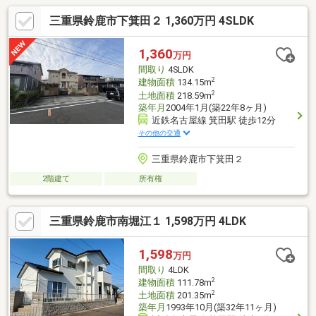
三重県鈴鹿市下箕田２ 1,360万円 4SLDK
1,360
万円
間取り
4SLDK
2
建物面積
134.15m
2
土地面積
218.59m
築年月
2004年1月(築22年8ヶ月)
近鉄名古屋線 箕田駅 徒歩12分
その他の交通
三重県鈴鹿市下箕田２
2階建て
所有権
三重県鈴鹿市南堀江１ 1,598万円 4LDK
1,598
万円
間取り
4LDK
2
建物面積
111.78m
2
土地面積
201.35m
築年月
1993年10月(築32年11ヶ月)