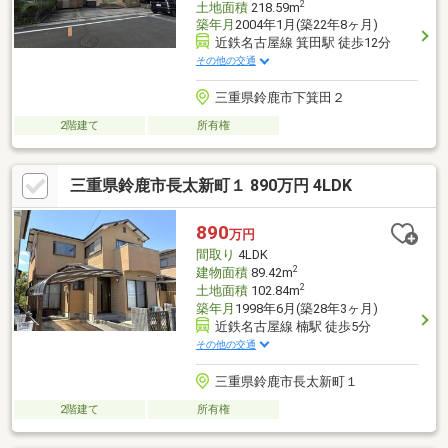
2
土地面積
218.59m
築年月
2004年1月(築22年8ヶ月)
近鉄名古屋線 箕田駅 徒歩12分
その他の交通
三重県鈴鹿市下箕田２
2階建て
所有権
三重県鈴鹿市長太新町１ 890万円 4LDK
890
万円
間取り
4LDK
2
建物面積
89.42m
2
土地面積
102.84m
築年月
1998年6月(築28年3ヶ月)
近鉄名古屋線 楠駅 徒歩5分
その他の交通
三重県鈴鹿市長太新町１
2階建て
所有権