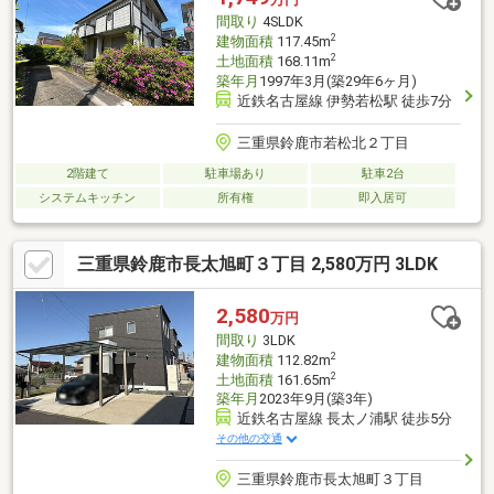
間取り
4SLDK
2
建物面積
117.45m
2
土地面積
168.11m
築年月
1997年3月(築29年6ヶ月)
近鉄名古屋線 伊勢若松駅 徒歩7分
三重県鈴鹿市若松北２丁目
2階建て
駐車場あり
駐車2台
システムキッチン
所有権
即入居可
三重県鈴鹿市長太旭町３丁目 2,580万円 3LDK
2,580
万円
間取り
3LDK
2
建物面積
112.82m
2
土地面積
161.65m
築年月
2023年9月(築3年)
近鉄名古屋線 長太ノ浦駅 徒歩5分
その他の交通
三重県鈴鹿市長太旭町３丁目