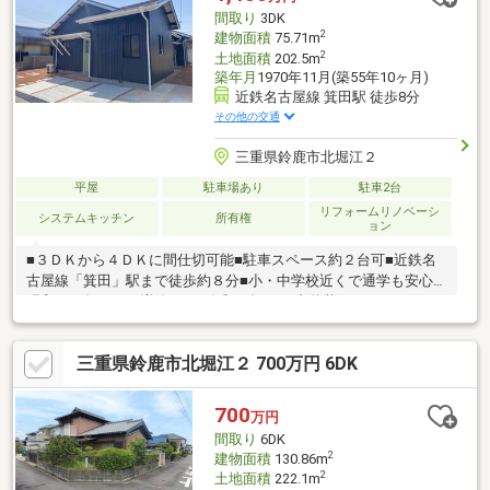
間取り
3DK
2
建物面積
75.71m
2
土地面積
202.5m
築年月
1970年11月(築55年10ヶ月)
近鉄名古屋線 箕田駅 徒歩8分
その他の交通
三重県鈴鹿市北堀江２
平屋
駐車場あり
駐車2台
リフォームリノベーシ
システムキッチン
所有権
ョン
■３ＤＫから４ＤＫに間仕切可能■駐車スペース約２台可■近鉄名
古屋線「箕田」駅まで徒歩約８分■小・中学校近くで通学も安心※
昭和５９年１０月増築あり※令和７年４月 内外装リフォーム工
事・外構工事済
三重県鈴鹿市北堀江２ 700万円 6DK
700
万円
間取り
6DK
2
建物面積
130.86m
2
土地面積
222.1m