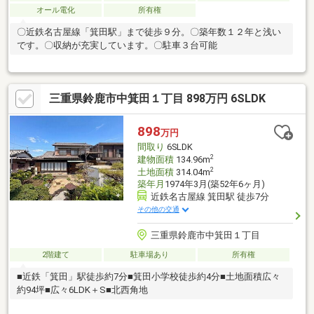
オール電化
所有権
〇近鉄名古屋線「箕田駅」まで徒歩９分。〇築年数１２年と浅い
です。〇収納が充実しています。〇駐車３台可能
三重県鈴鹿市中箕田１丁目 898万円 6SLDK
898
万円
間取り
6SLDK
2
建物面積
134.96m
2
土地面積
314.04m
築年月
1974年3月(築52年6ヶ月)
近鉄名古屋線 箕田駅 徒歩7分
その他の交通
三重県鈴鹿市中箕田１丁目
2階建て
駐車場あり
所有権
■近鉄「箕田」駅徒歩約7分■箕田小学校徒歩約4分■土地面積広々
約94坪■広々6LDK＋S■北西角地