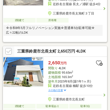
近鉄名古屋線 長太ノ浦駅 徒歩4分
三重県鈴鹿市長太旭町３丁目
2階建て
所有権
☆令和8年5月フルリノベーション実施☆普通車5台駐車可能☆
広々22帖のLDK
三重県鈴鹿市北長太町 2,650万円 4LDK
2,650
万円
間取り
4LDK
2
建物面積
95.65m
2
土地面積
165.3m
築年月
2025年8月(築1年1ヶ月)
近鉄名古屋線 楠駅 徒歩10分
その他の交通
三重県鈴鹿市北長太町
2階建て
駐車場あり
駐車3台