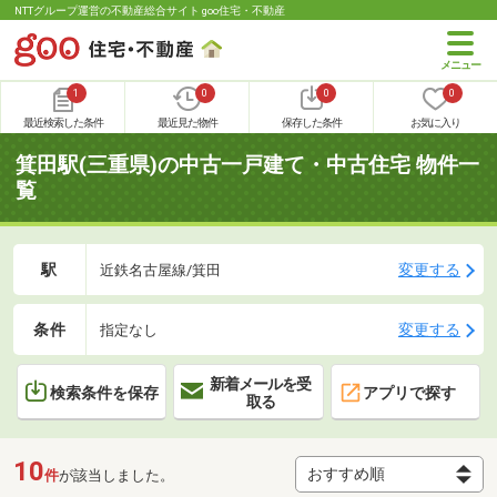
NTTグループ運営の不動産総合サイト goo住宅・不動産
1
0
0
0
最近検索した条件
最近見た物件
保存した条件
お気に入り
箕田駅(三重県)の中古一戸建て・中古住宅 物件一
覧
駅
変更する
近鉄名古屋線/箕田
条件
変更する
指定なし
新着メールを受
検索条件を保存
アプリで探す
取る
10
件
が該当しました。