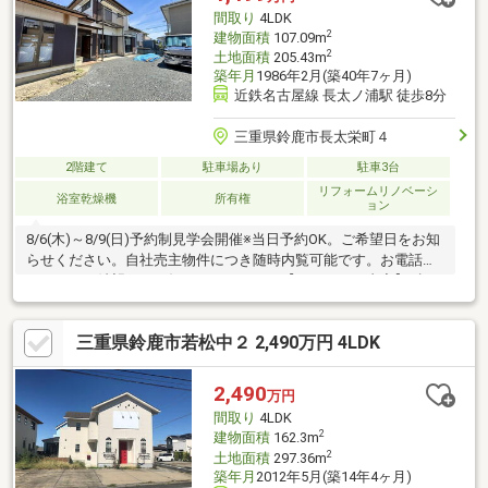
間取り
4LDK
2
建物面積
107.09m
2
土地面積
205.43m
築年月
1986年2月(築40年7ヶ月)
近鉄名古屋線 長太ノ浦駅 徒歩8分
三重県鈴鹿市長太栄町４
2階建て
駐車場あり
駐車3台
リフォームリノベーシ
浴室乾燥機
所有権
ョン
8/6(木)～8/9(日)予約制見学会開催※当日予約OK。ご希望日をお知
らせください。自社売主物件につき随時内覧可能です。お電話か
メールでご希望日をお知らせください。【リフォーム内容】●標
準シロアリ防除工事、鍵交換、雨漏り点検、設備点検●外構・外
装駐車場拡張、屋根塗装、外壁塗装●水回りシステムキッチン交
三重県鈴鹿市若松中２ 2,490万円 4LDK
換、ユニットバス交換、トイレ交換、洗面化粧台交換●内装間取
変更、室内ドア交換、床材上張り、シューズボックス交換、クロ
ス張替え、畳表替え、障子・襖張替え【おすすめポイント】・雨
2,490
万円
漏り、構造上主要な部分の欠陥や・腐食、給排水管の故障や漏水
間取り
4LDK
2
建物面積
162.3m
2
土地面積
297.36m
築年月
2012年5月(築14年4ヶ月)