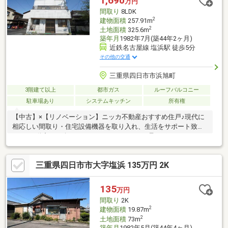
1,690
万円
提案できます。＝＝＝＝＝＝＝＝＝＝＝＝＝＝＝＝＝＝＝
間取り
8LDK
2
建物面積
257.91m
2
土地面積
325.6m
築年月
1982年7月(築44年2ヶ月)
近鉄名古屋線 塩浜駅 徒歩5分
その他の交通
三重県四日市市浜旭町
3階建て以上
都市ガス
ルーフバルコニー
駐車場あり
システムキッチン
所有権
【中古】×【リノベーション】ニッカ不動産おすすめ住戸♪現代に
相応しい間取り・住宅設備機器を取り入れ、生活をサポート致し
ます♪不動産ご紹介からリノベーションまで一貫サポートのニッカ
不動産にお任せ下さい！＼＼家具や家電、住宅ローンに組込めま
す／／▼お電話でのご予約、ご質問・お問合せはこちらまで
三重県四日市市大字塩浜 135万円 2K
▼TEL：0120-18-7549【通話無料】ニッカ不動産へ！～空家につ
き即日のご案内も可能！～お気兼ねなくお問合せくださいませ。
住宅ローンやリフォームのご相談も承ります！
135
万円
間取り
2K
2
建物面積
19.87m
2
土地面積
73m
築年月
1982年5月(築44年4ヶ月)