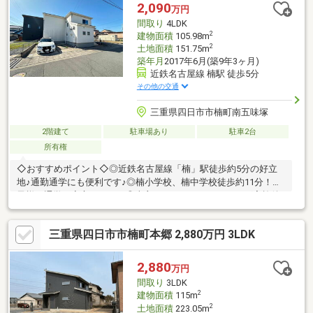
売却」は 地域密着型不動産 ハウスドゥ 稲沢におまかせ下さ
2,090
万円
い！☆住宅ローン無料相談会開催中☆
間取り
4LDK
2
建物面積
105.98m
2
土地面積
151.75m
築年月
2017年6月(築9年3ヶ月)
近鉄名古屋線 楠駅 徒歩5分
その他の交通
三重県四日市市楠町南五味塚
2階建て
駐車場あり
駐車2台
所有権
◇おすすめポイント◇◎近鉄名古屋線「楠」駅徒歩約5分の好立
地♪通勤通学にも便利です♪◎楠小学校、楠中学校徒歩約11分！お
子様の通学も安心ですね！◎売主にてハウスクリーニング実施後
のお引き渡し！室内きれいな状態でお引っ越しいただけます♪◇
周辺環境◇徒歩10分圏内に施設多数！生活しやすいエリアです
三重県四日市市楠町本郷 2,880万円 3LDK
♪・一号舘楠店：徒歩約8分（約600ｍ）・セブンイレブン四日市
楠町南五味塚店：徒歩約7分（約550ｍ）・クスリのアオキ楠店：
徒歩約17分（約1300ｍ）・四日市市立楠こども園：徒歩約12分
2,880
万円
（約925ｍ）・楠郵便局：徒歩約3分（約230ｍ）・百五銀行楠支
間取り
3LDK
店：徒歩約3分（約240ｍ）
2
建物面積
115m
2
土地面積
223.05m