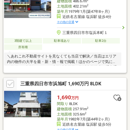
2
建物面積
486.67m
2
土地面積
402.21m
築年月
1979年1月(築47年8ヶ月)
近鉄名古屋線 塩浜駅 徒歩4分
その他の交通
三重県四日市市塩浜本町１
3階建て以上
駐車場あり
駐車2台
所有権
＼あれこれ不動産サイトを見なくても当店で解決／当店はエリア
内の物件の大半を最・新・情・報で掲載！ほかのページで気にな
る物件もご相談ください。◆塩浜小学校／塩浜中学校◆三重交通
バス「塩浜市民センター前」停 徒歩約1分◆事務所+倉庫付◆塩
浜駅まで徒歩約4分◆国道23号線まで車で約4分※写真をクリック
三重県四日市市浜旭町 1,690万円 8LDK
すると、詳細をご覧いただけます。＝＝＝＝＝＝＝＝＝＝＝＝＝
＝＝＝＝＝＝《失敗しない住宅ローン選び！》豊富な銀行金利情
報を持っていますので、お客様の安心ゆとりのある資金計画をご
1,690
万円
提案できます。＝＝＝＝＝＝＝＝＝＝＝＝＝＝＝＝＝＝＝
間取り
8LDK
2
建物面積
257.91m
2
土地面積
325.6m
築年月
1982年7月(築44年2ヶ月)
近鉄名古屋線 塩浜駅 徒歩5分
その他の交通