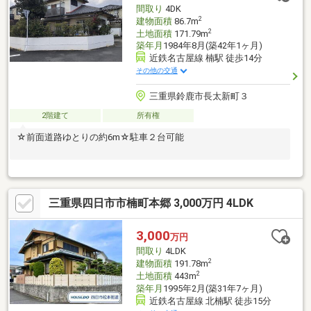
＝＝＝＝＝＝＝＝＝＝＝＝＝＝＝＝＝
間取り
4DK
2
建物面積
86.7m
2
土地面積
171.79m
築年月
1984年8月(築42年1ヶ月)
近鉄名古屋線 楠駅 徒歩14分
その他の交通
三重県鈴鹿市長太新町３
2階建て
所有権
☆前面道路ゆとりの約6m☆駐車２台可能
三重県四日市市楠町本郷 3,000万円 4LDK
3,000
万円
間取り
4LDK
2
建物面積
191.78m
2
土地面積
443m
築年月
1995年2月(築31年7ヶ月)
近鉄名古屋線 北楠駅 徒歩15分