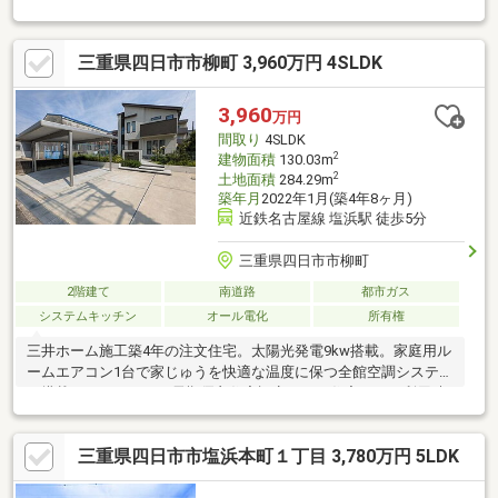
で、洗濯物を干したり趣味のスペースにしたり、使い方色々です
♪◆楠小学校徒歩約12分・楠中学校徒歩約13分 ◇◇買替の方、
三重県四日市市柳町 3,960万円 4SLDK
自己資金の少ない方、勤続年数短い方、自営業の方住宅ローンに
ご不安のある方、お気軽にご相談ください◇◇「お家探し」「ご
売却」は 地域密着型不動産 ハウスドゥ 稲沢におまかせ下さ
3,960
万円
い！☆住宅ローン無料相談会開催中☆
間取り
4SLDK
2
建物面積
130.03m
2
土地面積
284.29m
築年月
2022年1月(築4年8ヶ月)
近鉄名古屋線 塩浜駅 徒歩5分
三重県四日市市柳町
2階建て
南道路
都市ガス
システムキッチン
オール電化
所有権
三井ホーム施工築4年の注文住宅。太陽光発電9kw搭載。家庭用ル
ームエアコン1台で家じゅうを快適な温度に保つ全館空調システム
が搭載されています。長期優良住宅認定につき住宅ローン利用時
の金利優遇が適用。
三重県四日市市塩浜本町１丁目 3,780万円 5LDK