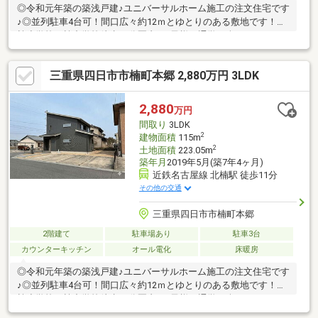
◎令和元年築の築浅戸建♪ユニバーサルホーム施工の注文住宅です
♪◎並列駐車4台可！間口広々約12ｍとゆとりのある敷地です！◎
楠小学校、楠中学校徒歩10分圏内♪お子様の通学も楽々です！
三重県四日市市楠町本郷 2,880万円 3LDK
2,880
万円
間取り
3LDK
2
建物面積
115m
2
土地面積
223.05m
築年月
2019年5月(築7年4ヶ月)
近鉄名古屋線 北楠駅 徒歩11分
その他の交通
三重県四日市市楠町本郷
2階建て
駐車場あり
駐車3台
カウンターキッチン
オール電化
床暖房
◎令和元年築の築浅戸建♪ユニバーサルホーム施工の注文住宅です
♪◎並列駐車4台可！間口広々約12ｍとゆとりのある敷地です！◎
楠小学校、楠中学校徒歩10分圏内♪お子様の通学も楽々です！