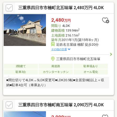
三重県四日市市楠町北五味塚 2,480万円 4LDK
2,480
万円
間取り
4LDK
2
建物面積
139.94m
2
土地面積
216.11m
築年月
2011年1月(築15年8ヶ月)
近鉄名古屋線 楠駅 徒歩20分
その他の交通
三重県四日市市楠町北五味塚
2階建て
南道路
駐車場あり
駐車3台
カウンターキッチン
オール電化
■間仕切りで4LDK→5LDK変更可■LDK20.5帖■全居室6帖以上＋収
納■駐車4台可（車庫あり）
三重県四日市市楠町南五味塚 2,090万円 4LDK