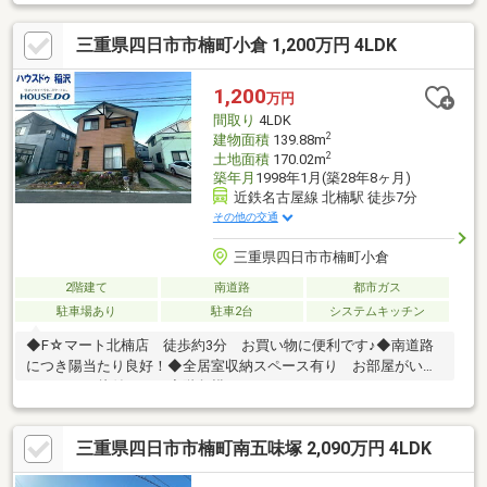
圏内♪・ファミリーマートまで徒歩15分(約1200m)・一号館まで徒
歩23分(約1800m)・クスリのアオキまで徒歩18分(約1400m)・四日
三重県四日市市楠町小倉 1,200万円 4LDK
市市立楠こども園まで徒歩12分(約890m)・郵便局まで徒歩22分
(約1700m)・百五銀行まで徒歩20分(約1600m)
1,200
万円
間取り
4LDK
2
建物面積
139.88m
2
土地面積
170.02m
築年月
1998年1月(築28年8ヶ月)
近鉄名古屋線 北楠駅 徒歩7分
その他の交通
三重県四日市市楠町小倉
2階建て
南道路
都市ガス
駐車場あり
駐車2台
システムキッチン
◆F☆マート北楠店 徒歩約3分 お買い物に便利です♪◆南道路
につき陽当たり良好！◆全居室収納スペース有り お部屋がいつ
もスッキリ片付きます◆階段横にフリースペースがありますの
で、洗濯物を干したり趣味のスペースにしたり、使い方色々です
♪◆楠小学校徒歩約12分・楠中学校徒歩約13分 ◇◇買替の方、
三重県四日市市楠町南五味塚 2,090万円 4LDK
自己資金の少ない方、勤続年数短い方、自営業の方住宅ローンに
ご不安のある方、お気軽にご相談ください◇◇「お家探し」「ご