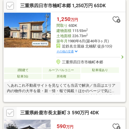
充実。【利便性◎の周辺環境】◆神戸小学校まで徒歩19分、神戸
三重県四日市市楠町本郷 1,250万円 6SDK
中学校まで徒歩18分で通学にも便利な立地です。◆近鉄名古屋線
楠駅 徒歩13分です。◆市街地が近く、海まで約2km圏内の暮らし
やすい住環境が魅力です。
1,250
万円
間取り
6SDK
2
建物面積
115.93m
2
土地面積
226.73m
築年月
1980年6月(築46年3ヶ月)
近鉄名古屋線 北楠駅 徒歩13分
その他の交通
三重県四日市市楠町本郷
2階建て
ルーフバルコニー
駐車場あり
駐車3台
所有権
＼あれこれ不動産サイトを見なくても当店で解決／当店はエリア
内の物件の大半を最・新・情・報で掲載！ほかのページで気にな
る物件もご相談ください。◆楠小学校／楠中学校◆近鉄名古屋線
「北楠」駅 徒歩約13分◆全居室6帖以上◆調理のしやすいL字型
キッチン◆季節物の収納に役立つ納戸※写真をクリックすると、
三重県鈴鹿市長太新町３ 590万円 4DK
詳細をご覧いただけます。＝＝＝＝＝＝＝＝＝＝＝＝＝＝＝＝＝
＝＝《平日もご案内可能です♪》地域密着店の私達は、周辺環境、
相場、お得な住宅ローンプランなど丁寧にご案内できます。＝＝
590
万円