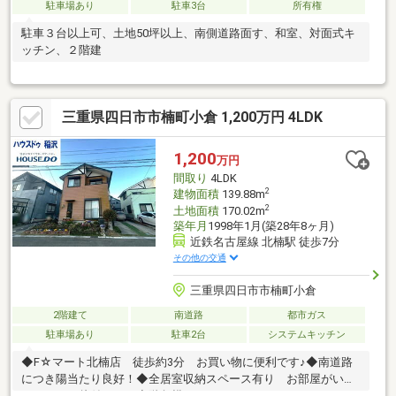
駐車場あり
駐車3台
所有権
駐車３台以上可、土地50坪以上、南側道路面す、和室、対面式キ
ッチン、２階建
三重県四日市市楠町小倉 1,200万円 4LDK
1,200
万円
間取り
4LDK
2
建物面積
139.88m
2
土地面積
170.02m
築年月
1998年1月(築28年8ヶ月)
近鉄名古屋線 北楠駅 徒歩7分
その他の交通
三重県四日市市楠町小倉
2階建て
南道路
都市ガス
駐車場あり
駐車2台
システムキッチン
◆F☆マート北楠店 徒歩約3分 お買い物に便利です♪◆南道路
につき陽当たり良好！◆全居室収納スペース有り お部屋がいつ
もスッキリ片付きます◆階段横にフリースペースがありますの