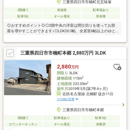
三重県四日市市楠町北五味塚
2階建て
南道路
駐車場あり
駐車3台
オール電化
所有権
◇おすすめポイント◇◎2階中央の洋室は間仕切りを使ってお部
屋を増やすことができます♪◎LDK20.5帖、全居室6帖以上のゆと
りある空間です！◎駐車4台可！1台分車庫付きの嬉しいお家で
す！◇周辺環境◇徒歩20分圏内に施設充実！生活にも便利です
ね！・ファミリーマートまで徒歩12分(約900m)・一号館まで徒歩
三重県四日市市楠町本郷 2,880万円 3LDK
24分(約1900m)・クスリのアオキまで徒歩18分(約1400m)・四日市
市立楠こども園まで徒歩19分(約1480m)・郵便局まで徒歩15分(約
1200m)・百五銀行まで徒歩18分(約1400m)
2,880
万円
間取り
3LDK
2
建物面積
115m
2
土地面積
233.05m
築年月
2019年5月(築7年4ヶ月)
近鉄名古屋線 北楠駅 徒歩11分
その他の交通
三重県四日市市楠町本郷
2階建て
駐車場あり
駐車3台
カウンターキッチン
オール電化
床暖房