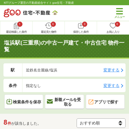
NTTグループ運営の不動産総合サイト goo住宅・不動産
1
0
0
0
最近検索した条件
最近見た物件
保存した条件
お気に入り
塩浜駅(三重県)の中古一戸建て・中古住宅 物件一
覧
駅
変更する
近鉄名古屋線/塩浜
条件
変更する
指定なし
新着メールを受
検索条件を保存
アプリで探す
取る
8
件
が該当しました。