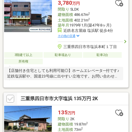
3,780
万円
間取り
5LDK
2
建物面積
486.67m
2
土地面積
402.21m
築年月
1979年1月(築47年8ヶ月)
近鉄名古屋線 塩浜駅 徒歩4分
その他の交通
三重県四日市市塩浜本町１丁目
3階建て以上
駐車場あり
駐車2台
所有権
【店舗付き住宅としても利用可能◎】ホームエレベータ―付です♪
近鉄塩浜駅や、国道23号線に出やすい立地です。お問い合わせお
待ちしております！
三重県四日市市大字塩浜 135万円 2K
135
万円
間取り
2K
2
建物面積
19.87m
2
土地面積
73m