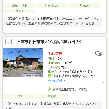
3階建て以上
駐車場あり
駐車2台
所有権
【店舗付き住宅としても利用可能◎】ホームエレベータ―付です♪
近鉄塩浜駅や、国道23号線に出やすい立地です。お問い合わせお
待ちしております！
三重県四日市市大字塩浜 135万円 2K
135
万円
間取り
2K
2
建物面積
19.87m
2
土地面積
73m
築年月
1982年5月(築44年4ヶ月)
近鉄名古屋線 塩浜駅 徒歩32分
その他の交通
三重県四日市市大字塩浜
平屋
所有権
【釣り好きにおすすめ！】趣味の合間に休憩がとれるコンパクト
な家