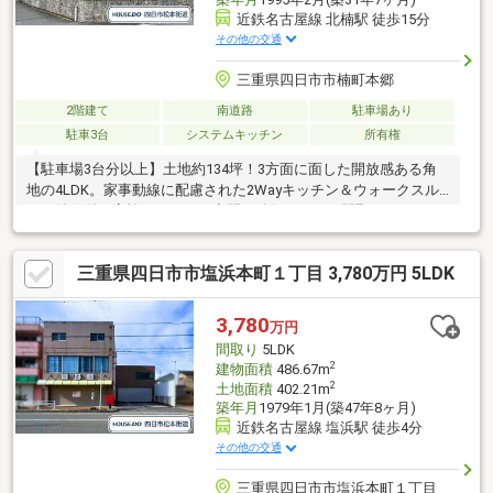
近鉄名古屋線 北楠駅 徒歩15分
その他の交通
三重県四日市市楠町本郷
2階建て
南道路
駐車場あり
駐車3台
システムキッチン
所有権
【駐車場3台分以上】土地約134坪！3方面に面した開放感ある角
地の4LDK。家事動線に配慮された2Wayキッチン＆ウォークスル
ーの納戸付。家族それぞれの空間を確保しやすい間取りです♪
三重県四日市市塩浜本町１丁目 3,780万円 5LDK
3,780
万円
間取り
5LDK
2
建物面積
486.67m
2
土地面積
402.21m
築年月
1979年1月(築47年8ヶ月)
近鉄名古屋線 塩浜駅 徒歩4分
その他の交通
三重県四日市市塩浜本町１丁目