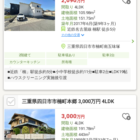
2,090
万円
間取り
4LDK
2
建物面積
105.98m
2
土地面積
151.75m
築年月
2017年6月(築9年3ヶ月)
近鉄名古屋線 楠駅 徒歩5分
その他の交通
三重県四日市市楠町南五味塚
2階建て
駐車場あり
駐車2台
カウンターキッチン
所有権
■近鉄「楠」駅徒歩約5分■小中学校徒歩約11分■駐車2台■LDK19帖
■ハウスクリーニング実施後引渡
三重県四日市市楠町本郷 3,000万円 4LDK
3,000
万円
間取り
4LDK
2
建物面積
191.78m
2
土地面積
443m
築年月
1995年2月(築31年7ヶ月)