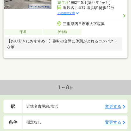
築年月
1982年5月(築44年4ヶ月)
近鉄名古屋線 塩浜駅 徒歩32分
その他の交通
三重県四日市市大字塩浜
平屋
所有権
【釣り好きにおすすめ！】趣味の合間に休憩がとれるコンパクト
な家
1～8
件
駅
変更する
近鉄名古屋線/塩浜
条件
変更する
指定なし