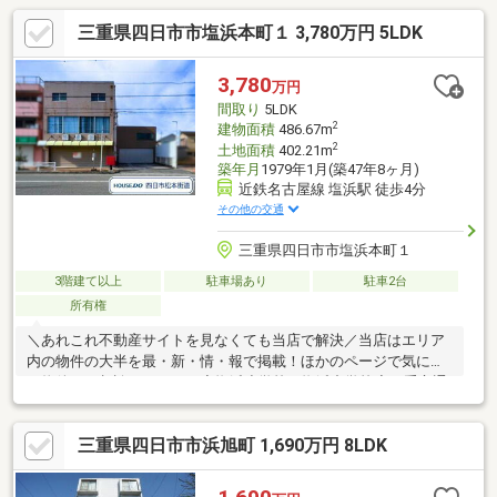
三重県四日市市塩浜本町１ 3,780万円 5LDK
3,780
万円
間取り
5LDK
2
建物面積
486.67m
2
土地面積
402.21m
築年月
1979年1月(築47年8ヶ月)
近鉄名古屋線 塩浜駅 徒歩4分
その他の交通
三重県四日市市塩浜本町１
3階建て以上
駐車場あり
駐車2台
所有権
＼あれこれ不動産サイトを見なくても当店で解決／当店はエリア
内の物件の大半を最・新・情・報で掲載！ほかのページで気にな
る物件もご相談ください。◆塩浜小学校／塩浜中学校◆三重交通
バス「塩浜市民センター前」停 徒歩約1分◆事務所+倉庫付◆塩
浜駅まで徒歩約4分◆国道23号線まで車で約4分※写真をクリック
三重県四日市市浜旭町 1,690万円 8LDK
すると、詳細をご覧いただけます。＝＝＝＝＝＝＝＝＝＝＝＝＝
＝＝＝＝＝＝《失敗しない住宅ローン選び！》豊富な銀行金利情
報を持っていますので、お客様の安心ゆとりのある資金計画をご