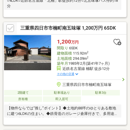
○4LDK○近鉄名古屋線「北楠」駅徒歩約12分○北五味塚バス停約18
分
三重県四日市市楠町南五味塚 1,200万円 6SDK
1,200
万円
間取り
6SDK
2
建物面積
115.92m
2
土地面積
294.09m
築年月
1985年2月(築41年7ヶ月)
近鉄名古屋線 楠駅 徒歩12分
その他の交通
三重県四日市市楠町南五味塚
2階建て
駐車場あり
駐車3台
所有権
即入居可
【物件ならでは“推し”ポイント】◆土地約88坪のゆとりある敷地
に建つ6LDKの住まい。◆鉄骨造のガレージ倉庫付きで、多用途に
活用可能です。◆駐車3台以上可能、角地・南向きで陽当たりや
通風も良好。◆ロフト・屋根裏収納・床下収納・納戸付きで収納