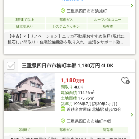
三重県四日市市浜旭町
3階建て以上
都市ガス
ルーフバルコニー
駐車場あり
システムキッチン
所有権
【中古】×【リノベーション】ニッカ不動産おすすめ住戸♪現代に
相応しい間取り・住宅設備機器を取り入れ、生活をサポート致し
ます♪不動産ご紹介からリノベーションまで一貫サポートのニッカ
不動産にお任せ下さい！＼＼家具や家電、住宅ローンに組込めま
す／／▼お電話でのご予約、ご質問・お問合せはこちらまで
三重県四日市市楠町本郷 1,180万円 4LDK
▼TEL：0120-18-7549【通話無料】ニッカ不動産へ！～空家につ
き即日のご案内も可能！～お気兼ねなくお問合せくださいませ。
住宅ローンやリフォームのご相談も承ります！
1,180
万円
間取り
4LDK
2
建物面積
114.26m
2
土地面積
175.76m
築年月
1996年7月(築30年2ヶ月)
近鉄名古屋線 北楠駅 徒歩12分
三重県四日市市楠町本郷
2階建て
都市ガス
所有権