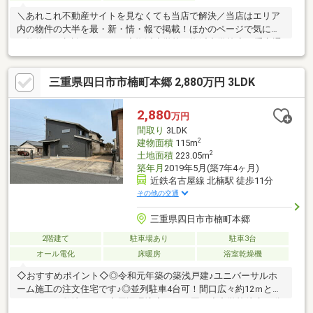
＼あれこれ不動産サイトを見なくても当店で解決／当店はエリア
内の物件の大半を最・新・情・報で掲載！ほかのページで気にな
る物件もご相談ください。◆塩浜小学校／塩浜中学校◆三重交通
バス「磯津」停まで徒歩約2分◆磯津の海岸まで徒歩圏内◆スー
パー「ひまわり」まで徒歩約9分◆大型車の通行が少なく騒音等
三重県四日市市楠町本郷 2,880万円 3LDK
が抑えられます※写真をクリックすると、詳細をご覧いただけま
す。＝＝＝＝＝＝＝＝＝＝＝＝＝＝＝＝＝＝＝＝＝＝《お問合せ
からすぐご案内！》見るだけOK、聞くだけOK。実際に現地を体
2,880
万円
感してみてください。＝＝＝＝＝＝＝＝＝＝＝＝＝＝＝＝＝＝＝
間取り
3LDK
＝＝＝
2
建物面積
115m
2
土地面積
223.05m
築年月
2019年5月(築7年4ヶ月)
近鉄名古屋線 北楠駅 徒歩11分
その他の交通
三重県四日市市楠町本郷
2階建て
駐車場あり
駐車3台
オール電化
床暖房
浴室乾燥機
◇おすすめポイント◇◎令和元年築の築浅戸建♪ユニバーサルホ
ーム施工の注文住宅です♪◎並列駐車4台可！間口広々約12ｍとゆ
とりのある敷地です！◇周辺環境◇こども園、小中学校徒歩10分