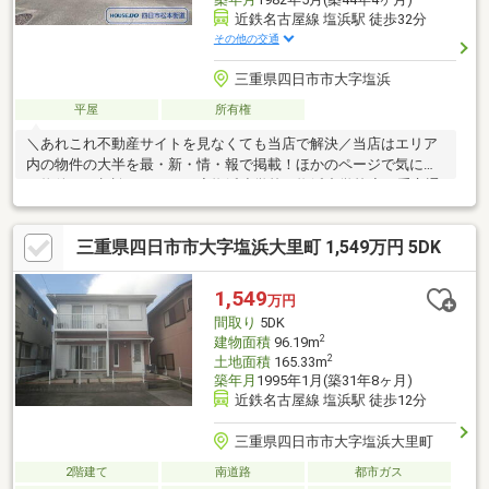
近鉄名古屋線 塩浜駅 徒歩32分
その他の交通
三重県四日市市大字塩浜
平屋
所有権
＼あれこれ不動産サイトを見なくても当店で解決／当店はエリア
内の物件の大半を最・新・情・報で掲載！ほかのページで気にな
る物件もご相談ください。◆塩浜小学校／塩浜中学校◆三重交通
バス「磯津」停まで徒歩約2分◆磯津の海岸まで徒歩圏内◆スー
パー「ひまわり」まで徒歩約9分◆大型車の通行が少なく騒音等
三重県四日市市大字塩浜大里町 1,549万円 5DK
が抑えられます※写真をクリックすると、詳細をご覧いただけま
す。＝＝＝＝＝＝＝＝＝＝＝＝＝＝＝＝＝＝＝＝＝＝《お問合せ
からすぐご案内！》見るだけOK、聞くだけOK。実際に現地を体
1,549
万円
感してみてください。＝＝＝＝＝＝＝＝＝＝＝＝＝＝＝＝＝＝＝
間取り
5DK
＝＝＝
2
建物面積
96.19m
2
土地面積
165.33m
築年月
1995年1月(築31年8ヶ月)
近鉄名古屋線 塩浜駅 徒歩12分
三重県四日市市大字塩浜大里町
2階建て
南道路
都市ガス