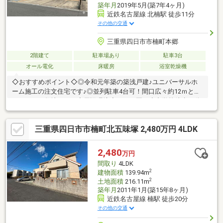
築年月
2019年5月(築7年4ヶ月)
近鉄名古屋線 北楠駅 徒歩11分
その他の交通
三重県四日市市楠町本郷
2階建て
駐車場あり
駐車3台
オール電化
床暖房
浴室乾燥機
◇おすすめポイント◇◎令和元年築の築浅戸建♪ユニバーサルホ
ーム施工の注文住宅です♪◎並列駐車4台可！間口広々約12ｍとゆ
とりのある敷地です！◇周辺環境◇こども園、小中学校徒歩10分
圏内♪・ファミリーマートまで徒歩15分(約1200m)・一号館まで徒
歩23分(約1800m)・クスリのアオキまで徒歩18分(約1400m)・四日
三重県四日市市楠町北五味塚 2,480万円 4LDK
市市立楠こども園まで徒歩12分(約890m)・郵便局まで徒歩22分
(約1700m)・百五銀行まで徒歩20分(約1600m)
2,480
万円
間取り
4LDK
2
建物面積
139.94m
2
土地面積
216.11m
築年月
2011年1月(築15年8ヶ月)
近鉄名古屋線 楠駅 徒歩20分
その他の交通