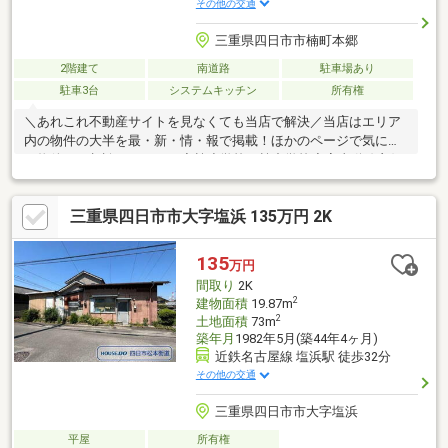
その他の交通
三重県四日市市楠町本郷
2階建て
南道路
駐車場あり
駐車3台
システムキッチン
所有権
＼あれこれ不動産サイトを見なくても当店で解決／当店はエリア
内の物件の大半を最・新・情・報で掲載！ほかのページで気にな
る物件もご相談ください。◆楠小学校／楠中学校◆家事動線良好
な2Wayキッチン◆全居室収納＋納戸付きで収納充実◆開放感の
ある吹抜玄関◆書斎スペース付きで在宅ワークにも対応※写真を
三重県四日市市大字塩浜 135万円 2K
クリックすると、詳細をご覧いただけます。＝＝＝＝＝＝＝＝＝
＝＝＝＝＝＝＝＝＝＝《気軽にお寄り下さい♪》店内にキッズスペ
ースも完備♪お子様連れでも気軽に立ち寄っていただけるお店で
135
万円
す。＝＝＝＝＝＝＝＝＝＝＝＝＝＝＝＝＝＝＝
間取り
2K
2
建物面積
19.87m
2
土地面積
73m
築年月
1982年5月(築44年4ヶ月)
近鉄名古屋線 塩浜駅 徒歩32分
その他の交通
三重県四日市市大字塩浜
平屋
所有権