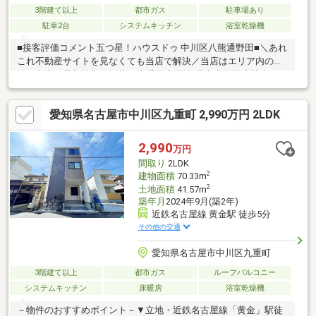
3階建て以上
都市ガス
駐車場あり
駐車2台
システムキッチン
浴室乾燥機
■接客評価コメント五つ星！ハウスドゥ 中川区八熊通野田■＼あれ
これ不動産サイトを見なくても当店で解決／当店はエリア内の物
件の大半を最新情報で掲載！◆愛知小学校/長良中学校◆駐車スペ
ース 2台並列駐車可能◆約7.7mのゆとりのある前面道路◆WIC
やパントリーあり！全居室収納付きの3LDK+S◆徒歩10分圏内に
愛知県名古屋市中川区九重町 2,990万円 2LDK
スーパー2件あり！※写真をクリックすると、詳細をご覧いただけ
ます。＝＝＝＝＝＝＝＝＝＝＝＝＝＝＝＝＝＝＝＝＝＝《百聞は
一見学にしかず》事前にご予約いただくと、スムーズにご見学い
2,990
万円
ただけます。＝＝＝＝＝＝＝＝＝＝＝＝＝＝＝＝＝＝＝＝＝＝
間取り
2LDK
2
建物面積
70.33m
2
土地面積
41.57m
築年月
2024年9月(築2年)
近鉄名古屋線 黄金駅 徒歩5分
その他の交通
愛知県名古屋市中川区九重町
3階建て以上
都市ガス
ルーフバルコニー
システムキッチン
床暖房
浴室乾燥機
－物件のおすすめポイント－▼立地・近鉄名古屋線「黄金」駅徒