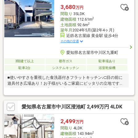
一見学にしかず。見るだけOK、聞くだけOK！事前にご予約いた
3,680
万円
だくと、スムーズにご見学いただけます。＝＝＝＝＝＝＝＝＝＝
間取り
3SLDK
＝＝＝＝＝＝＝＝＝＝＝＝＝＝＝
2
建物面積
112.61m
2
土地面積
92.6m
築年月
2024年5月(築2年4ヶ月)
近鉄名古屋線 黄金駅 徒歩4分
その他の交通
愛知県名古屋市中川区九重町
3階建て以上
都市ガス
駐車場あり
駐車2台
システムキッチン
浴室乾燥機
■使いやすさを重視した食洗器付きフラットキッチン♪□目の前に
遊具付き広場あり！お子様がいるご家庭にピッタリの立地です！
■前面道路が約7.7mと広く、日当たり良好♪□近鉄名古屋線「黄
金」駅まで徒歩約4分！通勤・通学に便利◎＊＊ライフインフォメ
ーション＊＊■近鉄名古屋線「黄金」駅…徒歩約4分□愛知小学校…
愛知県名古屋市中川区澄池町 2,499万円 4LDK
徒歩約7分■長良中学校…徒歩約34分□愛知保育園…徒歩約7分■平和
堂豊成店…徒歩約5分物件の詳細はもちろん、住宅ローンなどのご
相談も承ります！まずはお気軽にお問い合わせください♪
2,499
万円
間取り
4LDK
2
建物面積
143.94m