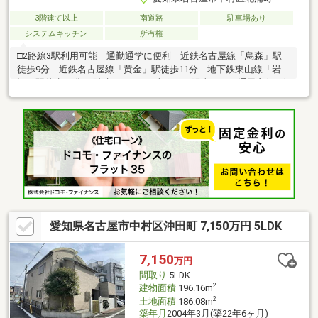
3階建て以上
南道路
駐車場あり
システムキッチン
所有権
□2路線3駅利用可能 通勤通学に便利 近鉄名古屋線「烏森」駅
徒歩9分 近鉄名古屋線「黄金」駅徒歩11分 地下鉄東山線「岩
塚」駅徒歩13分□3階建 2SLDK□南向き 陽当たり・通風良好□全
居室収納有□約5.0帖の納戸付きで収納力充実□使い勝手の良いL字
型キッチン□リビングイン階段□トイレ2か所□カースペース1台駐
車可□コンビニ・スーパー徒歩5分圏内
愛知県名古屋市中村区沖田町 7,150万円 5LDK
7,150
万円
間取り
5LDK
2
建物面積
196.16m
2
土地面積
186.08m
築年月
2004年3月(築22年6ヶ月)