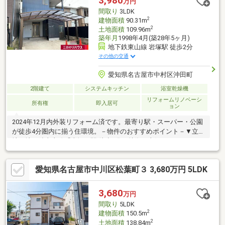
3,980
万円
エリアでお子様にも安心の環境。○ご内覧希望の際は、お気軽に
間取り
3LDK
ナカジツまでお問い合わせください！
2
建物面積
90.31m
2
土地面積
109.96m
築年月
1998年4月(築28年5ヶ月)
地下鉄東山線 岩塚駅 徒歩2分
その他の交通
愛知県名古屋市中村区沖田町
2階建て
システムキッチン
浴室乾燥機
リフォームリノベーシ
所有権
即入居可
ョン
2024年12月内外装リフォーム済です。最寄り駅・スーパー・公園
が徒歩4分圏内に揃う住環境。－物件のおすすめポイント－▼立
地・地下鉄東山線「岩塚」駅 徒歩2分▼特徴・南側にウッドデッ
キ・お庭有・LDKと隣接する洋室は一体利用も可能・2階各洋室に
面するバルコニー・浴室換気乾燥機付・駐車2台可能(車種によ
愛知県名古屋市中川区松葉町３ 3,680万円 5LDK
る)・即お引渡し可能(残金精算後)▼2024年12月内外装リフォーム
済【交換】全室壁クロス、トイレ、洗面台 等【その他】全室フロ
ーリング貼替、外壁塗装▼周辺環境・アオキスーパー烏森店 徒歩
3,680
万円
3分(約230m)・沖田公園 徒歩4分(約250m)
間取り
5LDK
2
建物面積
150.5m
2
土地面積
138.84m