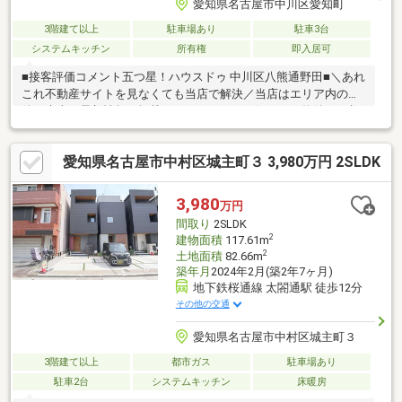
愛知県名古屋市中川区愛知町
3階建て以上
駐車場あり
駐車3台
システムキッチン
所有権
即入居可
■接客評価コメント五つ星！ハウスドゥ 中川区八熊通野田■＼あれ
これ不動産サイトを見なくても当店で解決／当店はエリア内の物
件の大半を最新情報で掲載！ほかのページで気になる物件もご相
談ください。◆愛知小学校/長良中学校◆駐車スペース 3台（車
種による）◆全居室収納付き・フローリングの4LDK+S◆最寄り
愛知県名古屋市中村区城主町３ 3,980万円 2SLDK
駅まで徒歩約12分・最寄りバス停徒歩約5分！※写真をクリックす
ると、詳細をご覧いただけます＝＝＝＝＝＝＝＝＝＝＝＝＝＝＝
＝＝＝＝《ぜひ、現地をご見学してみてください》「立地」は重
3,980
万円
要です。現地で「立地」をリアルに体感してみてください。＝＝
間取り
2SLDK
＝＝＝＝＝＝＝＝＝＝＝＝＝＝＝＝＝
2
建物面積
117.61m
2
土地面積
82.66m
築年月
2024年2月(築2年7ヶ月)
地下鉄桜通線 太閤通駅 徒歩12分
その他の交通
愛知県名古屋市中村区城主町３
3階建て以上
都市ガス
駐車場あり
駐車2台
システムキッチン
床暖房