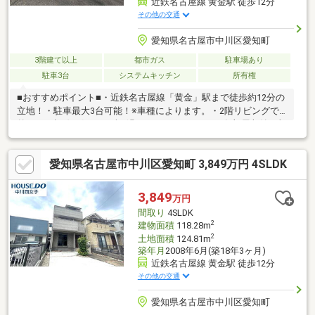
近鉄名古屋線 黄金駅 徒歩12分
その他の交通
愛知県名古屋市中川区愛知町
3階建て以上
都市ガス
駐車場あり
駐車3台
システムキッチン
所有権
■おすすめポイント■・近鉄名古屋線「黄金」駅まで徒歩約12分の
立地！・駐車最大3台可能！※車種によります。・2階リビングで
外からの視線を気にせずお過ごしいただけます♪・各部屋収納に加
え納戸有！季節ものは勿論、大きなお荷物もしっかり収納できま
す！・南面バルコニーでお洗濯ものもしっかり乾きそうですね！
愛知県名古屋市中川区愛知町 3,849万円 4SLDK
■リフォーム施工内容■2026年5月完成済：室内クリーニング、白
蟻点検■物件詳細に関しては担当者まで♪■物件のご紹介は勿論、
住宅ローン等のご相談も承っております！弊社にてリフォームプ
3,849
万円
ランもご提案が可能◎！是非自分好みのお家にしてみませんか？
間取り
4SLDK
お気軽にお問い合わせくださいませ！
2
建物面積
118.28m
2
土地面積
124.81m
築年月
2008年6月(築18年3ヶ月)
近鉄名古屋線 黄金駅 徒歩12分
その他の交通
愛知県名古屋市中川区愛知町