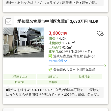
歩5分・あおなみ線「ささしまライブ」駅徒歩14分▼建物の特
徴・インナーガレージ付・家族との会話が弾む対面式キッチン・
2F約14帖LDKには床暖房あり・3F約8.9帖洋室はクローゼット付・
北向き玄関とポーチで出入り便利・2LDK→3LDKに間取り変更
愛知県名古屋市中川区九重町 3,680万円 4LDK
可 (別途工事費用が必要です)▼設備・トイレは1階と2階に2か所
あり・洗面室と浴室は3階にまとまる配置▼周辺環境・愛知小学校
まで約550m・長良中学校まで約2750m物件の詳細・ご相談はお気
3,680
万円
軽にお問い合わせください。
間取り
4LDK
2
建物面積
112.61m
2
土地面積
92.6m
築年月
2024年5月(築2年4ヶ月)
近鉄名古屋線 黄金駅 徒歩5分
その他の交通
愛知県名古屋市中川区九重町
3階建て以上
都市ガス
駐車場あり
駐車2台
所有権
■物件のおすすめPOINT■・4LDK＋並列2台駐車可能で、ご家族で
ゆったり暮らせる間取りが魅力です☆・2024年に完成、名古屋駅
までは電車で10分圏内の好立地な築浅物件でおすすめです！・
LD20帖以上で3階建てのお家なので広くてゆっくりとお過ごしい
ただけます・南向きのお部屋なので日当たりも良好です！■物件