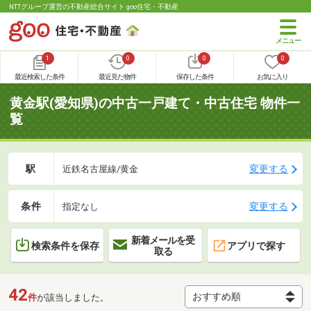
NTTグループ運営の不動産総合サイト goo住宅・不動産
1
0
0
0
最近検索した条件
最近見た物件
保存した条件
お気に入り
黄金駅(愛知県)の中古一戸建て・中古住宅 物件一
覧
駅
変更する
近鉄名古屋線/黄金
条件
変更する
指定なし
新着メールを受
検索条件を保存
アプリで探す
取る
42
件
が該当しました。