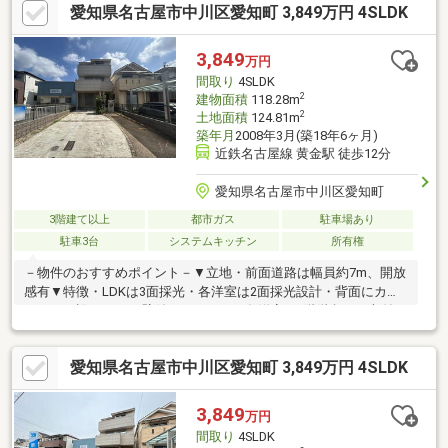
愛知県名古屋市中川区愛知町 3,849万円 4SLDK
０２６年５月リフォーム内容≫室内クリーニング、白蟻点検
3,849
万円
間取り
4SLDK
2
建物面積
118.28m
2
土地面積
124.81m
築年月
2008年3月(築18年6ヶ月)
近鉄名古屋線 黄金駅 徒歩12分
愛知県名古屋市中川区愛知町
3階建て以上
都市ガス
駐車場あり
駐車3台
システムキッチン
所有権
－物件のおすすめポイント－▼立地・前面道路は幅員約7m、開放
感有▼特徴・LDKは3面採光・各洋室は2面採光設計・背面にカウ
ンターが設けられた壁付けキッチン・各洋室・1階階段下に収納ス
ペースを確保・様々な用途で活用可能な約4.2帖のサービススペー
ス・1階・2階に洗面室・トイレを設置・2026年5月、白蟻点検・
愛知県名古屋市中川区愛知町 3,849万円 4SLDK
ハウスクリーニング実施済・即引渡し可能(残金精算後)▼周辺環
境・愛知小学校 徒歩4分(約290m)・愛知公園 徒歩4分(約290m)※緑
化地域■ ご希望の住まい探しをお手伝いします ━━━━━・・・
3,849
万円
物件の詳細・ご相談はお気軽にお問い合わせください。
間取り
4SLDK