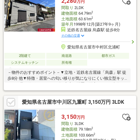
2,280
万円
間取り
2LDK
2
建物面積
64.79m
2
土地面積
63.61m
築年月
1998年12月(築27年9ヶ月)
近鉄名古屋線 烏森駅 徒歩8分
その他の交通
愛知県名古屋市中村区北浦町
2階建て
南道路
都市ガス
システムキッチン
所有権
－物件のおすすめポイント－▼立地・近鉄名古屋線「烏森」駅 徒
歩8分 他▼特徴・居室への匂い移りが気になりにくい独立型キッ
チン・足を伸ばしてくつろげる和室を配置・洋室はWIC・南向き
バルコニー付・水回り各所に自然換気可能な窓有・各階にトイレ
があり、ゆとりをもって利用可能・駐車場有(車種による)▼周辺
愛知県名古屋市中川区九重町 3,150万円 3LDK
環境・ファミリーマート城西病院前店 徒歩3分(約180m)・スーパ
ー「ナフコトミダ千成店」徒歩7分(約510m)・名古屋市立柳小学
校 徒歩9分(約670m)■ ご希望の住まい探しをお手伝いします
3,150
万円
━━━━━・・・物件の詳細・ご相談はお気軽にお問い合わせく
間取り
3LDK
ださい。
2
建物面積
79.18m
2
土地面積
103.66m