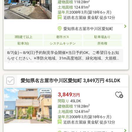
2
建物面積
118.28m
2
土地面積
124.81m
築年月
2008年3月(築18年6ヶ月)
近鉄名古屋線 黄金駅 徒歩12分
愛知県名古屋市中川区愛知町
3階建て以上
都市ガス
駐車場あり
駐車3台
システムキッチン
所有権
8/7(金)～8/9(日)予約制見学会開催※当日予約OK。ご希望日をお知
らせください。※準防火地域、31m高度地区、緑化地域、大規模集
客施設制限地区※駐車台数は車種によります。※各階面積：1階
41.28㎡ 2階39.74㎡ 3階37.26㎡※情報と現況が相違する場合は、現
況優先とします。※司法書士は売主の指定になります。※通学の区
愛知県名古屋市中川区愛知町 3,849万円 4SLDK
域に関しては自治体や教育委員会等にご確認ください。
3,849
万円
間取り
4SLDK
2
建物面積
118.28m
2
土地面積
124.81m
築年月
2008年3月(築18年6ヶ月)
近鉄名古屋線 黄金駅 徒歩12分