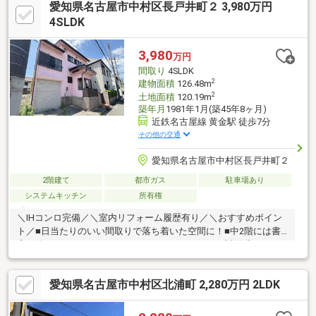
愛知県名古屋市中村区長戸井町２ 3,980万円
の周辺環境■・最寄りのスーパー、コンビニまでは徒歩約6分で周
辺環境も整っています！・徒歩5分圏内で2沿線以上利用可能な環
4SLDK
境にあるお家です！・徒歩約5分圏内に公園がありますし、幼稚
園、保育園、小学校、中学校すべて徒歩1km圏内にあるのでお子
3,980
万円
様の通学も安心ですね☆
間取り
4SLDK
2
建物面積
126.48m
2
土地面積
120.19m
築年月
1981年1月(築45年8ヶ月)
近鉄名古屋線 黄金駅 徒歩7分
その他の交通
愛知県名古屋市中村区長戸井町２
2階建て
都市ガス
駐車場あり
システムキッチン
所有権
＼IHコンロ完備／＼室内リフォーム履歴有り／＼おすすめポイン
ト／■日当たりのいい間取りで落ち着いた空間に！■中2階には書
斎に使えるスペースも！■ファミリーにはうれしい対面式キッチ
ン！！＼周辺施設の利便性良好です！／◇米野小学校まで・・・
徒歩11分！◇黄金中学校まで・・・徒歩11分！◇業務スーパー黄
愛知県名古屋市中村区北浦町 2,280万円 2LDK
金店まで・・・徒歩6分！◇平和堂豊成店まで・・・徒歩11分！