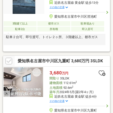
近鉄名古屋線 黄金駅 徒歩13分
その他の交通
愛知県名古屋市中川区澄池町
3階建て以上
都市ガス
駐車場あり
駐車2台
所有権
即入居可
駐車２台可、即引渡可、トイレ２ヶ所、３階建以上、都市ガス
愛知県名古屋市中川区九重町 3,680万円 3SLDK
3,680
万円
間取り
3SLDK
2
建物面積
112.61m
2
土地面積
92.6m
築年月
2024年5月(築2年4ヶ月)
近鉄名古屋線 黄金駅 徒歩4分
その他の交通
愛知県名古屋市中川区九重町