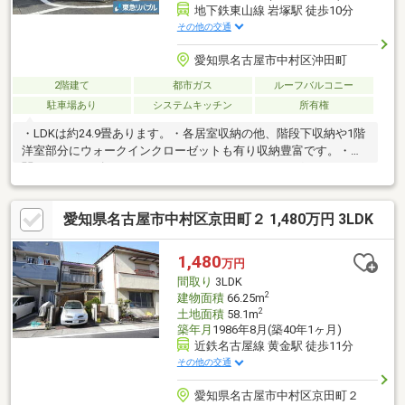
地下鉄東山線 岩塚駅 徒歩10分
その他の交通
愛知県名古屋市中村区沖田町
2階建て
都市ガス
ルーフバルコニー
駐車場あり
システムキッチン
所有権
・LDKは約24.9畳あります。・各居室収納の他、階段下収納や1階
洋室部分にウォークインクローゼットも有り収納豊富です。・玄
関にはシューズインクローゼットがあります。かさばるスーツケ
ースやゴルフバックなどの収納にも便利です。・1620坪タイプの
浴室です。・1階トイレは手洗いカウンター付きのトイレでゆとり
愛知県名古屋市中村区京田町２ 1,480万円 3LDK
のあるスペースがございます。・2階15.5帖洋室には洗面台とシャ
ワールームがございます。・2階ルーフバルコニーは奥行約3m以
上あり、ゆとりがございます。・広々としたお庭と屋根付きの物
1,480
万円
置スペースがあります。
間取り
3LDK
2
建物面積
66.25m
2
土地面積
58.1m
築年月
1986年8月(築40年1ヶ月)
近鉄名古屋線 黄金駅 徒歩11分
その他の交通
愛知県名古屋市中村区京田町２