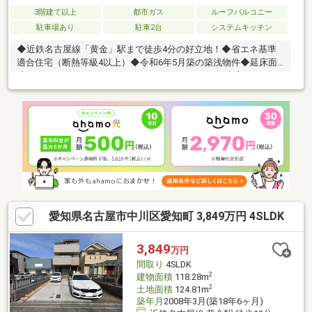
3階建て以上
都市ガス
ルーフバルコニー
駐車場あり
駐車2台
システムキッチン
◆近鉄名古屋線「黄金」駅まで徒歩4分の好立地！◆省エネ基準
適合住宅（断熱等級4以上）◆令和6年5月築の築浅物件◆延床面
積112.61㎡の3SLDK＋ウォークインクローゼット＋書斎スペース
◆LDK20帖以上、吹抜けのある開放的な空間！◆パントリー・全
居室収納付きで収納豊富◆敷地内並列2台駐車可能※掲載写真は一
部家具・家電・生活用品等を画像加工により消去しております。
実際の室内状況と異なる場合があります。～周辺環境～◇愛知小
学校 徒歩7分◇長良中学校 徒歩33分◆平和堂豊成店 徒歩5分
◆ツルハドラッグ平和堂豊成店 徒歩5分詳細はお気軽にお問合
せください
愛知県名古屋市中川区愛知町 3,849万円 4SLDK
3,849
万円
間取り
4SLDK
2
建物面積
118.28m
2
土地面積
124.81m
築年月
2008年3月(築18年6ヶ月)