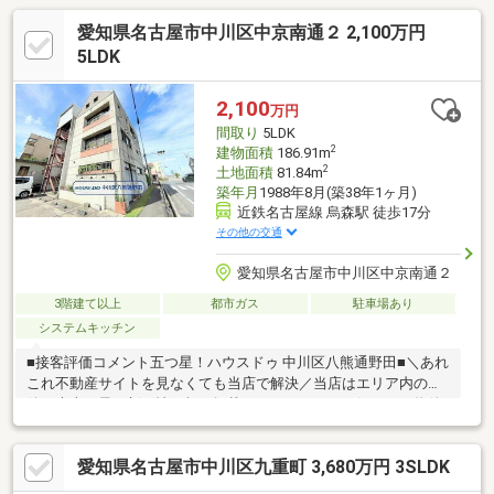
愛知県名古屋市中川区中京南通２ 2,100万円
5LDK
2,100
万円
間取り
5LDK
2
建物面積
186.91m
2
土地面積
81.84m
築年月
1988年8月(築38年1ヶ月)
近鉄名古屋線 烏森駅 徒歩17分
その他の交通
愛知県名古屋市中川区中京南通２
3階建て以上
都市ガス
駐車場あり
システムキッチン
■接客評価コメント五つ星！ハウスドゥ 中川区八熊通野田■＼あれ
これ不動産サイトを見なくても当店で解決／当店はエリア内の物
件の大半を最・新・情・報で掲載！ほかのページで気になる物件
もご相談ください。◆常磐小学校/長良中学校◆近隣に駐車スペー
スあり（有料）◆バス停が近い！◆広々とした玄関！※写真をク
愛知県名古屋市中川区九重町 3,680万円 3SLDK
リックすると、詳細をご覧いただけます。＝＝＝＝＝＝＝＝＝＝
＝＝＝＝＝＝＝＝＝＝＝＝＝＝＝《平日もご案内可能！》百聞は