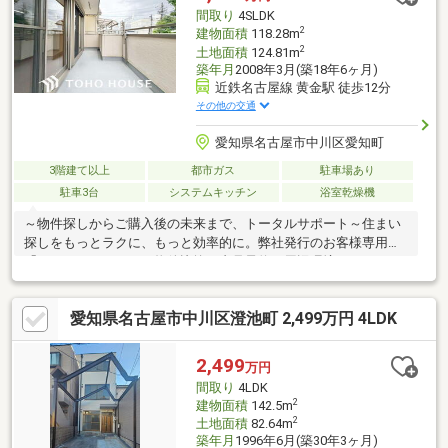
す♪ 小学校も徒歩圏内の為、子育て世帯にも安心です！☆当社
間取り
4SLDK
ではリフォームのご相談も承ります！
2
建物面積
118.28m
2
土地面積
124.81m
築年月
2008年3月(築18年6ヶ月)
近鉄名古屋線 黄金駅 徒歩12分
その他の交通
愛知県名古屋市中川区愛知町
3階建て以上
都市ガス
駐車場あり
駐車3台
システムキッチン
浴室乾燥機
～物件探しからご購入後の未来まで、トータルサポート～住まい
探しをもっとラクに、もっと効率的に。弊社発行のお客様専用
「マイページ」なら、物件比較や内見予約、周辺環境のチェック
までスマホで完結。よく行く場所へのルートや所要時間がわかる
「Door to Door機能」で、通勤・通学時間もスムーズに検索でき
愛知県名古屋市中川区澄池町 2,499万円 4LDK
ます。東宝ハウス名古屋中央では、物件のご紹介にとどまらず、
独自の会員サービス「TOHO HOUSE CLUB」や「未来カレンダ
ー」を活用したライフプランニングを通じて、ご入居後もお客様
2,499
万円
の安心と豊かな暮らしに寄り添い続けます。
間取り
4LDK
2
建物面積
142.5m
2
土地面積
82.64m
築年月
1996年6月(築30年3ヶ月)