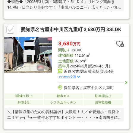
◆特徴◆『2008年3月築・3階建て・5ＬＤＫ』リビング南向き
14.7帖・日当たり良好です！『南面バルコニー』広々としたバル
コニーがあるので洗濯物のスペースに困りません！『3台駐車』ス
ペースに余裕をもって駐車可能です！『大容量収納』クローゼッ
ト、階段下収納、シューズクローゼットもあるため収納スペース
愛知県名古屋市中川区九重町 3,680万円 3SLDK
には困りません！◆リフォーム後引き渡し可◆ご要望があればリ
フォーム工事後引き渡し可能です！ご相談ください！
3,680
万円
間取り
3SLDK
2
建物面積
112.61m
2
土地面積
92.6m
築年月
2024年5月(築2年4ヶ月)
近鉄名古屋線 黄金駅 徒歩4分
その他の交通
愛知県名古屋市中川区九重町
3階建て以上
都市ガス
駐車場あり
駐車2台
システムキッチン
浴室乾燥機
＼【情報収集のための資料請求】大歓迎！！／☆愛知小・長良中
エリア┏┓┗■━ 物件おすすめポイント ━・・・・■南西向きに
つき、陽当たり＆通風良好♪■20帖超えの上質なLDK×開放的な吹
抜け■書斎スペース・パントリー・WIC等 充実設備■スーパー・薬