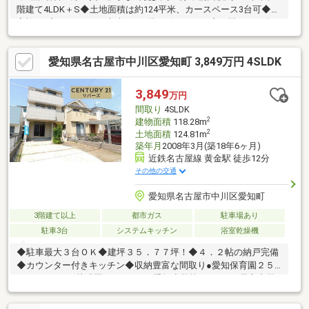
階建て4LDK＋S◆土地面積は約124平米、カースペース3台可◆ご
家族のプライバシーを考慮した2階リビングは、窓を開けても人目
が気にならず、ゆったりとお過ごし頂けます！◆1階に約4帖の納
戸あり◆浴室乾燥機は花粉の季節や雨の日のお洗濯にも活躍◆明
愛知県名古屋市中川区愛知町 3,849万円 4SLDK
るい全室採光設計！気持ちよく過ごせます◆バルコニーは2ヶ所
ございますので、沢山の洗濯物も一度に干す事ができ便利です
ね！◆2026年5月にハウスクリーニング・白アリ点検◆「愛知小
3,849
万円
学校」まで徒歩約4分、子育て世帯にもおすすめ！◆「平和堂(豊
間取り
4SLDK
成店)」まで徒歩約8分の立地です！
2
建物面積
118.28m
2
土地面積
124.81m
築年月
2008年3月(築18年6ヶ月)
近鉄名古屋線 黄金駅 徒歩12分
その他の交通
愛知県名古屋市中川区愛知町
3階建て以上
都市ガス
駐車場あり
駐車3台
システムキッチン
浴室乾燥機
◆駐車最大３台ＯＫ◆建坪３５．７７坪！◆４．２帖の納戸完備
◆カウンター付きキッチン◆収納豊富な間取り●愛知保育園２５
０ｍ●わかくさ幼稚園１３００ｍ●愛知小学校３００ｍ●長良中学
校２５００ｍ●平和堂６００ｍ●セブンイレブン２７０ｍ●ツルハ
ドラッグ６００ｍ●林クリニック２４０ｍ●愛知公園２８０ｍ≪２