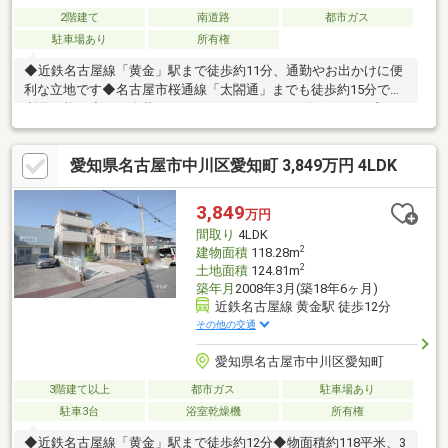
2階建て
南道路
都市ガス
駐車場あり
所有権
◆近鉄名古屋線「黄金」駅まで徒歩約11分、通勤やお出かけに便
利な立地です◆名古屋市桜通線「太閤通」までも徒歩約15分でご
利用可能！◆お一人暮らしにちょうどいいサイズ！1Kタイプのお
住まいです！◆キッチンは扉できちんと分かれているので、お料
理中のニオイがお部屋に広がりにくいのもポイントです◆都市ガ
愛知県名古屋市中川区愛知町 3,849万円 4LDK
ス対応で光熱費を抑えながら、毎日の暮らしをスマートに！◆敷
地内にはカースペースを確保し、通勤やお出かけの幅も広がる住
環境！◆南側約5.3ｍの公道に面し、陽光がやさしく差し込みます
3,849
万円
◆「業務スーパー 黄金店」まで徒歩約6分、毎日のお買い物に便
間取り
4LDK
利な立地も嬉しいポイントです！
2
建物面積
118.28m
2
土地面積
124.81m
築年月
2008年3月(築18年6ヶ月)
近鉄名古屋線 黄金駅 徒歩12分
その他の交通
愛知県名古屋市中川区愛知町
3階建て以上
都市ガス
駐車場あり
駐車3台
浴室乾燥機
所有権
◆近鉄名古屋線「黄金」駅まで徒歩約12分◆物面積約118平米、3