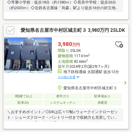
◇常磐小学校：徒歩18分（約1380ｍ）◇長良中学校：徒歩26分
（約2020ｍ）◇近鉄名古屋線「烏森」駅より徒歩16分の好立地
♪◆居住用にもテナントにもご利用いただけます♪◆広々とした明
るい玄関♪◆窓が多く、自然光がたっぷり入るので明るい室内で
す♪◆近隣駐車場継承可能♪（9000円/月）◆ルーフバルコニーは
愛知県名古屋市中村区城主町３ 3,980万円 2SLDK
陽当たりがよく開放的はスペース♪テーブルとイスを置きカフェの
ような空間にしたり、子供の遊び場、またハンモックを置いてく
つろぎのスペースにしても○おうち時間が豊かになりますね♪◎◎
3,980
万円
不動産の購入・売却ならハウスドゥ 中川四女子へ！◎◎お客様に
間取り
2SLDK
寄り添った提案をさせていただきます♪
2
建物面積
117.61m
2
土地面積
82.66m
築年月
2024年2月(築2年7ヶ月)
地下鉄桜通線 太閤通駅 徒歩12分
その他の交通
愛知県名古屋市中村区城主町３
3階建て以上
都市ガス
駐車場あり
駐車2台
システムキッチン
床暖房
＼おすすめポイント／◎DKは広々17帖♪ウォークインクローゼッ
ト・シューズクローク・パントリー付きで収納力も充実していま
す。◎地下鉄桜通線「太閤通」駅徒歩12分、名古屋駅までも約
1900ｍで自転車利用もしやすい立地。日吉小学校まで徒歩2分、