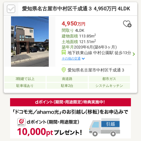
ンキッチン吊戸棚カップボード付食器洗浄乾燥機浄水器洗面収納
愛知県名古屋市中村区千成通３ 4,950万円 4LDK
浴室暖房乾燥機24H換気システムTV付バスジェットバスタンクレ
ストイレ節水型・高機能トイレ続和室押入・天袋板の間有モニタ
付インターホンダブルロックキー■住環境・周辺環境■中村公園駅
4,950
万円
徒歩12分名古屋市立千成小学校徒歩3分
間取り
4LDK
2
建物面積
113.85m
2
土地面積
121.51m
築年月
2020年6月(築6年3ヶ月)
地下鉄東山線 中村公園駅 徒歩13分
その他の交通
愛知県名古屋市中村区千成通３
3階建て以上
南道路
都市ガス
駐車場あり
駐車2台
システムキッチン