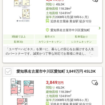
間取り
4SLDK
2
建物面積
118.28m
2
土地面積
124.81m
築年月
2008年3月(築18年6ヶ月)
近鉄名古屋線 黄金駅 徒歩12分
愛知県名古屋市中川区愛知町
3階建て以上
都市ガス
駐車場あり
駐車3台
カウンターキッチン
システムキッチン
「ユーザーハピネス」を第一に、暮らしの安心をお届けする人生
のパートナーです。誠実かつ丁寧な対応でお客様に伴走し、「あ
なたらしさ」が輝く理想のお住まい探しを全力でバックアップさ
せていただきます。
愛知県名古屋市中川区愛知町 3,849万円 4SLDK
3,849
万円
間取り
4SLDK
2
建物面積
118.28m
2
土地面積
124.81m
築年月
2008年3月(築18年6ヶ月)
近鉄名古屋線 黄金駅 徒歩12分