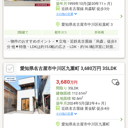
築年月
1995年10月(築30年11ヶ月)
近鉄名古屋線 烏森駅 徒歩3分
その他の交通
愛知県名古屋市中川区松葉町３
2階建て
都市ガス
所有権
－物件のおすすめポイント－▼立地・近鉄名古屋線「烏森」徒歩3
分 他▼特徴・LDKは約15.0帖の広さ・LDK・約16.5帖洋室に対面
式キッチンを採用・各階に足を伸ばしてくつろげる和室有・2階洋
室・各和室は2面採光・洋室2室・各和室・階段下に収納有・南
東・南西の2面にバルコニー有・カースペース1台分有(車種によ
愛知県名古屋市中川区九重町 3,680万円 3SLDK
る)▼周辺環境・蓮池公園 徒歩4分(約310m)・常磐小学校 徒歩4分
(約320m)・セブンイレブン名古屋松葉町1丁目店 徒歩2分(約
150m)■ ご希望の住まい探しをお手伝いします ━━━━━・・・
3,680
万円
物件の詳細・ご相談はお気軽にお問い合わせください。
間取り
3SLDK
2
建物面積
112.61m
2
土地面積
92.6m
築年月
2024年5月(築2年4ヶ月)
近鉄名古屋線 黄金駅 徒歩4分
その他の交通
愛知県名古屋市中川区九重町