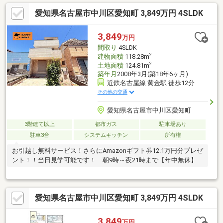
豊国中学校まで徒歩圏で子育て環境も整っています。◎タカラ食
愛知県名古屋市中川区愛知町 3,849万円 4SLDK
洗機付システムキッチン、タッチレス水栓、浴室暖房乾燥機、三
面鏡洗面化粧台、床暖房などハイグレード設備が満載♪5号棟は食
器棚付きで、引越し後すぐに使いやすいキッチン空間が整いま
3,849
万円
す。◎太陽光発電・エネファーム搭載で家計にも環境にもやさし
間取り
4SLDK
い住まい。
2
建物面積
118.28m
2
土地面積
124.81m
築年月
2008年3月(築18年6ヶ月)
近鉄名古屋線 黄金駅 徒歩12分
その他の交通
愛知県名古屋市中川区愛知町
3階建て以上
都市ガス
駐車場あり
駐車3台
システムキッチン
所有権
お引越し無料サービス！さらにAmazonギフト券12.1万円分プレゼ
ント！！当日見学可能です！ 朝9時～夜21時まで【年中無休】
愛知県名古屋市中川区愛知町 3,849万円 4SLDK
3,849
万円