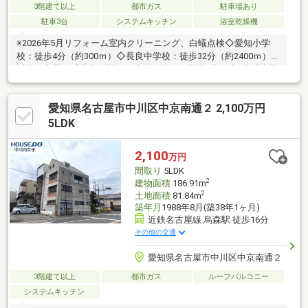
3階建て以上
都市ガス
駐車場あり
駐車3台
システムキッチン
浴室乾燥機
※2026年5月リフォーム室内クリーニング、白蟻点検◇愛知小学
校：徒歩4分（約300ｍ）◇長良中学校：徒歩32分（約2400ｍ）◇
近鉄名古屋線「黄金」駅より徒歩12分の好立地♪◆お車3台以上駐
車可能♪◆南側前面道路約7.2ｍ♪◆書斎としても利用可能な納戸つ
き♪◆お料理に集中できる壁付けのシステムキッチン♪◆陽当たり
愛知県名古屋市中川区中京南通２ 2,100万円
良好な南向きのLDK♪◎◎不動産の購入・売却ならハウスドゥ 中
川四女子へ！◎◎お客様に寄り添った提案をさせていただきます♪
5LDK
2,100
万円
間取り
5LDK
2
建物面積
186.91m
2
土地面積
81.84m
築年月
1988年8月(築38年1ヶ月)
近鉄名古屋線 烏森駅 徒歩16分
その他の交通
愛知県名古屋市中川区中京南通２
3階建て以上
都市ガス
ルーフバルコニー
システムキッチン