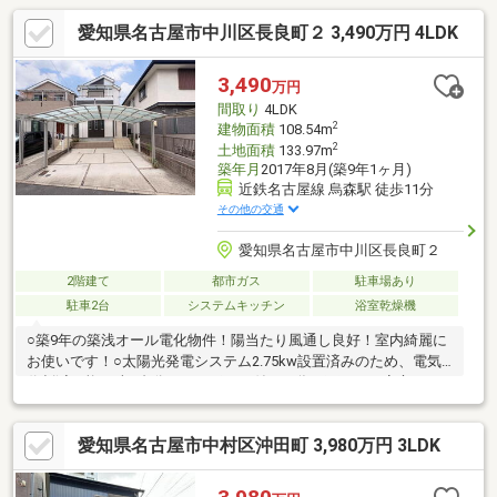
愛知県名古屋市中川区長良町２ 3,490万円 4LDK
3,490
万円
間取り
4LDK
2
建物面積
108.54m
2
土地面積
133.97m
築年月
2017年8月(築9年1ヶ月)
近鉄名古屋線 烏森駅 徒歩11分
その他の交通
愛知県名古屋市中川区長良町２
2階建て
都市ガス
駐車場あり
駐車2台
システムキッチン
浴室乾燥機
○築9年の築浅オール電化物件！陽当たり風通し良好！室内綺麗に
お使いです！○太陽光発電システム2.75kw設置済みのため、電気
代削減可能♪○車2台分のカーポート付きの為、雨の日も安心です
◎！〇1階部分はLDK20.2帖＋和室4.5帖！2階にはスタディースペ
ース有！○全面道路セットバック済み！現況の全面道路幅員約
愛知県名古屋市中村区沖田町 3,980万円 3LDK
4.7mの為、車の乗り降りも楽々！○パントリー・洗面収納付きで
収納充実！○ 近畿日本鉄道「烏森」駅徒歩約11分！駅までのアク
セスも良好です！○常磐小学校・長良中学校エリア！落ち着いた