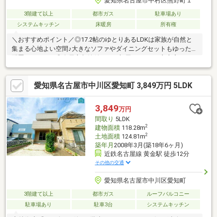
愛知県名古屋市中村区熊野町１
3階建て以上
都市ガス
駐車場あり
システムキッチン
床暖房
所有権
＼おすすめポイント／◎17.2帖のゆとりあるLDKは家族が自然と
集まる心地よい空間♪大きなソファやダイニングセットもゆったり
配置できます。◎全居室収納付きでお部屋スッキリ♪主寝室はゆと
りある広さでベッドを置いても余裕があります。◎水回りがまと
まった家事ラク動線♪キッチンから洗面・浴室への移動もスムーズ
愛知県名古屋市中川区愛知町 3,849万円 5LDK
で毎日の家事効率アップ。◎カースペース付きでお車利用も安心♪
お買い物帰りの荷物運びもラクラクです。◎バルコニー付きでお
洗濯も快適♪日当たりを活かして気持ちよく干せます。◎各部屋5
3,849
万円
帖以上の広さを確保し、子ども部屋や在宅ワークスペースにも対
間取り
5LDK
応可能♪将来を見据えた使い方ができます。
2
建物面積
118.28m
2
土地面積
124.81m
築年月
2008年3月(築18年6ヶ月)
近鉄名古屋線 黄金駅 徒歩12分
その他の交通
愛知県名古屋市中川区愛知町
3階建て以上
都市ガス
ルーフバルコニー
駐車場あり
駐車3台
システムキッチン