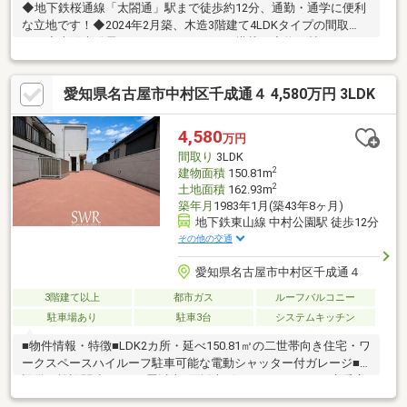
◆地下鉄桜通線「太閤通」駅まで徒歩約12分、通勤・通学に便利
な立地です！◆2024年2月築、木造3階建て4LDKタイプの間取
り！◆太陽光発電システムエネファーム搭載！◆約17帖のLDKは
人目が気になりにくい2階に設けられ、のんびりお過ごしいただけ
ます！◆全居室収納付、うち1か所はWICでお部屋もすっきり快適
愛知県名古屋市中村区千成通４ 4,580万円 3LDK
です！◆食洗機やタッチレス水栓が採用されたシステムキッチ
ン！◆エアコン1基付き！初期費用が抑えられるのは嬉しいです
ね！◆不在がちな方の心強い味方、宅配ボックス設置！◆前面道
4,580
万円
路は幅員約7.2mと広く開放感たっぷり！◆「日吉小学校」までは
間取り
3LDK
徒歩約2分とお子様の通学も便利です！
2
建物面積
150.81m
2
土地面積
162.93m
築年月
1983年1月(築43年8ヶ月)
地下鉄東山線 中村公園駅 徒歩12分
その他の交通
愛知県名古屋市中村区千成通４
3階建て以上
都市ガス
ルーフバルコニー
駐車場あり
駐車3台
システムキッチン
■物件情報・特徴■LDK2カ所・延べ150.81㎡の二世帯向き住宅・ワ
ークスペースハイルーフ駐車可能な電動シャッター付ガレージ■
設備・施設関連■LDK17畳以上4面採光ビルトインエアコン床暖房
ルーフバルコニー陽当・通風・眺望良好II型キッチン2WAYキッチ