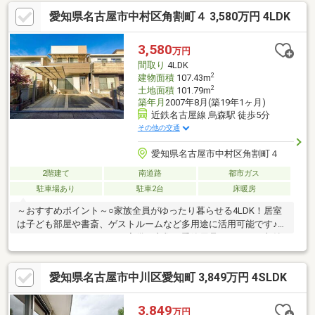
局・公園 徒歩5分圏内♪買い物便利な住環境―――【check point】
愛知県名古屋市中村区角割町４ 3,580万円 4LDK
＊リビングイン階段 ＊全室2面採光 ＊バルコニー2か所 ＊並
列駐車2台＊全居室6帖以上 ＊全居室収納 ＊省エネ基準適合住
宅＊前面道路約7.7ｍでお車の出し入れもスムーズ
3,580
万円
間取り
4LDK
2
建物面積
107.43m
2
土地面積
101.79m
築年月
2007年8月(築19年1ヶ月)
近鉄名古屋線 烏森駅 徒歩5分
その他の交通
愛知県名古屋市中村区角割町４
2階建て
南道路
都市ガス
駐車場あり
駐車2台
床暖房
～おすすめポイント～○家族全員がゆったり暮らせる4LDK！居室
は子ども部屋や書斎、ゲストルームなど多用途に活用可能です♪○
ウォークインクローゼット完備で衣類や季節用品もスッキリ収納
できます♪○各居室に床暖房付きで冬も足元からポカポカ♪○室内状
態良好の為入居後すぐに快適に暮らせます♪～周辺環境～○近鉄名
愛知県名古屋市中川区愛知町 3,849万円 4SLDK
古屋線「烏森」駅徒歩５分！ 名古屋駅まで乗り換えなしでアク
セス可能で通勤や通学、お出かけに便利です♪○周辺にはスーパー
やドラッグストア、コンビニなど生活しやすい環境が整っていま
3,849
万円