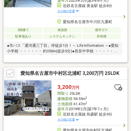
築年月
2023年3月(築3年6ヶ月)
近鉄名古屋線 黄金駅 徒歩8分
その他の交通
愛知県名古屋市中川区九重町
2階建て
南道路
都市ガス
駐車場あり
システムキッチン
所有権
●市バス「運河通三丁目」停徒歩1分！～ Life Information ～●愛知
小学校 ・・・・・・ 約350m(徒歩5分)●長良中学校 ・・・・・ 約
2800m(徒歩35分)●愛知保育園 ・・・・・・約500m(徒歩7分)●平
和堂豊成店 ・・・・・ 約120m(徒歩2分)●B&Dドラッグスト
ア・・・約120m(徒歩2分)●名古屋運河郵便局 ・・・ 約450m(徒歩
愛知県名古屋市中村区北浦町 3,200万円 2SLDK
6分)■ご相談をご希望のお客様はフリーダイヤル【０１２０－５８
２－００１】までお気軽にお問い合わせくださいませ！
3,200
万円
間取り
2SLDK
2
建物面積
94.55m
2
土地面積
61.47m
築年月
2019年2月(築7年7ヶ月)
近鉄名古屋線 烏森駅 徒歩9分
その他の交通
愛知県名古屋市中村区北浦町