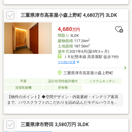
◆BBQやお外ご飯を楽しめるウッドデッキ◆ 土地・建物・家具な
ど含むセット販売 【ハウスクラフトの強み】・年間棟数100棟
三重県津市高茶屋小森上野町 4,680万円 3LDK
以上・15年間平均成長率137％・2016年に住宅の施工品質を評価
する第三者検査機関による工務店グランプリにて 「三重県
No1」「全国7位」と評価いただきました。・注文住宅を手掛ける
4,680
万円
ハウスクラフトだからこそ、注文住宅と同じ施工基準で建てるた
間取り
3LDK
め、 注文品質の建売を提供できます。
2
建物面積
117.26m
2
土地面積
187.56m
築年月
2021年6月(築5年3ヶ月)
ＪＲ紀勢本線 高茶屋駅 徒歩19分
その他の交通
三重県津市高茶屋小森上野町
平屋
設計住宅性能評価付
システムキッチン
浴室乾燥機
所有権
【物件のポイント】◆空間デザイン・内装素材・インテリア家具
まで、ハウスクラフトのこだわりを詰め込んだモデルハウスを特
別価格にて販売。◆面積以上の開放感を体感できる吹き抜け
LDK◆ 土地・建物・家具を含むセット販売 【ハウスクラフトの
強み】・年間棟数100棟以上・15年間平均成長率137％・2016年に
三重県津市野田 3,580万円 3LDK
住宅の施工品質を評価する第三者検査機関による工務店グランプ
リにて 「三重県No1」「全国7位」と評価いただきました。・注