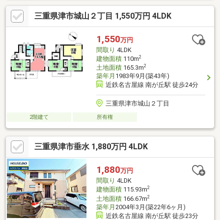
三重県津市城山２丁目 1,550万円 4LDK
1,550
万円
間取り
4LDK
2
建物面積
110m
2
土地面積
165.3m
築年月
1983年9月(築43年)
近鉄名古屋線 南が丘駅 徒歩24分
三重県津市城山２丁目
2階建て
所有権
三重県津市垂水 1,880万円 4LDK
1,880
万円
間取り
4LDK
2
建物面積
115.93m
2
土地面積
166.67m
築年月
2004年3月(築22年6ヶ月)
近鉄名古屋線 南が丘駅 徒歩23分