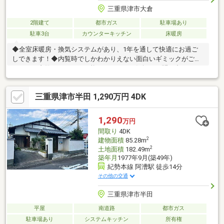
三重県津市大倉
2階建て
都市ガス
駐車場あり
駐車3台
カウンターキッチン
床暖房
◆全室床暖房・換気システムがあり、1年を通して快適にお過ご
しできます！◆内覧時でしかわかりえない面白いギミックがござ
います！内覧はいつでも可能ですので、お気軽にお問い合わせく
ださいませ
三重県津市半田 1,290万円 4DK
1,290
万円
間取り
4DK
2
建物面積
85.28m
2
土地面積
182.49m
築年月
1977年9月(築49年)
紀勢本線 阿漕駅 徒歩14分
その他の交通
三重県津市半田
平屋
南道路
都市ガス
駐車場あり
システムキッチン
所有権