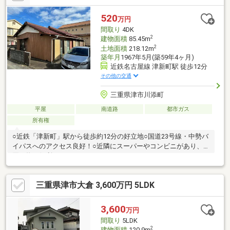
520
万円
間取り
4DK
2
建物面積
85.45m
2
土地面積
218.12m
築年月
1967年5月(築59年4ヶ月)
近鉄名古屋線 津新町駅 徒歩12分
その他の交通
三重県津市川添町
平屋
南道路
都市ガス
所有権
○近鉄「津新町」駅から徒歩約12分の好立地○国道23号線・中勢バ
イパスへのアクセス良好！○近隣にスーパーやコンビニがあり、
買い物が便利です
三重県津市大倉 3,600万円 5LDK
3,600
万円
間取り
5LDK
2
建物面積
120.9m