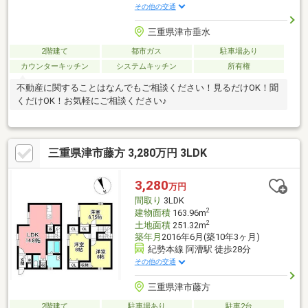
その他の交通
三重県津市垂水
2階建て
都市ガス
駐車場あり
カウンターキッチン
システムキッチン
所有権
不動産に関することはなんでもご相談ください！見るだけOK！聞
くだけOK！お気軽にご相談ください♪
三重県津市藤方 3,280万円 3LDK
3,280
万円
間取り
3LDK
2
建物面積
163.96m
2
土地面積
251.32m
築年月
2016年6月(築10年3ヶ月)
紀勢本線 阿漕駅 徒歩28分
その他の交通
三重県津市藤方
2階建て
駐車場あり
駐車2台