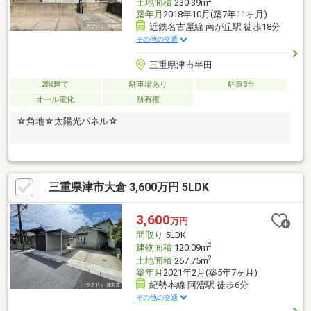
2
土地面積
230.39m
築年月
2018年10月(築7年11ヶ月)
近鉄名古屋線 南が丘駅 徒歩18分
その他の交通
三重県津市半田
2階建て
駐車場あり
駐車3台
オール電化
所有権
☆角地☆太陽光パネル☆
三重県津市大倉 3,600万円 5LDK
3,600
万円
間取り
5LDK
2
建物面積
120.09m
2
土地面積
267.75m
築年月
2021年2月(築5年7ヶ月)
紀勢本線 阿漕駅 徒歩6分
その他の交通