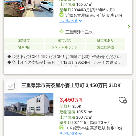
2
土地面積
166.57m
築年月
2004年3月(築22年6ヶ月)
近鉄名古屋線 南が丘駅 徒歩24分
その他の交通
三重県津市垂水
2階建て
都市ガス
駐車場あり
駐車3台
システムキッチン
浴室乾燥機
◆◇見るだけOK！聞くだけOK！お気軽にお問い合わせください
◆◇【月々の支払例】毎月（年12回）39524円 ボーナス返済約5
万円※諸条件等は下部支払い例に記載【物件の特徴/おススメ
Point！】■閑静な住宅街■南側お庭あり■駐車３台可（車種によ
る）■――――＜＜即日内覧・相談 可能！＞＞電話が苦手な方も安
三重県津市高茶屋小森上野町 3,450万円 3LDK
心！ネット予約ならワンタップでOK！【見学予約する】より、見
学希望のお問合せをお願いします♪――――― ハウスドゥ津駅前
―――――
3,450
万円
間取り
3LDK
2
建物面積
105.51m
2
土地面積
200.72m
築年月
2021年6月(築5年3ヶ月)
ＪＲ紀勢本線 高茶屋駅 徒歩19分
その他の交通