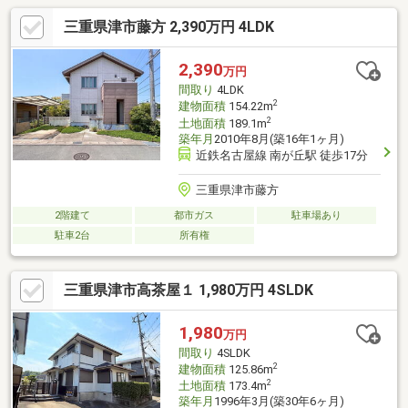
三重県津市藤方 2,390万円 4LDK
2,390
万円
間取り
4LDK
2
建物面積
154.22m
2
土地面積
189.1m
築年月
2010年8月(築16年1ヶ月)
近鉄名古屋線 南が丘駅 徒歩17分
三重県津市藤方
2階建て
都市ガス
駐車場あり
駐車2台
所有権
三重県津市高茶屋１ 1,980万円 4SLDK
1,980
万円
間取り
4SLDK
2
建物面積
125.86m
2
土地面積
173.4m
築年月
1996年3月(築30年6ヶ月)