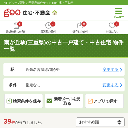
NTTグループ運営の不動産総合サイト goo住宅・不動産
1
0
0
0
最近検索した条件
最近見た物件
保存した条件
お気に入り
南が丘駅(三重県)の中古一戸建て・中古住宅 物件
一覧
駅
変更する
近鉄名古屋線/南が丘
条件
変更する
指定なし
新着メールを受
検索条件を保存
アプリで探す
取る
39
件
が該当しました。