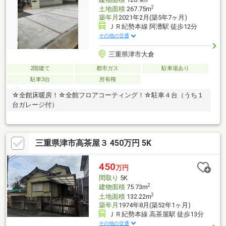
2
土地面積
267.75m
築年月
2021年2月(築5年7ヶ月)
ＪＲ紀勢本線 阿漕駅 徒歩12分
その他の交通
三重県津市大倉
2階建て
都市ガス
駐車場あり
駐車3台
所有権
☆全館床暖房！☆全館フロアコーティング！☆駐車４台（うち１
台ガレージ付）
三重県津市高茶屋３ 450万円 5K
450
万円
間取り
5K
2
建物面積
75.73m
2
土地面積
132.22m
築年月
1974年8月(築52年1ヶ月)
ＪＲ紀勢本線 高茶屋駅 徒歩13分
その他の交通