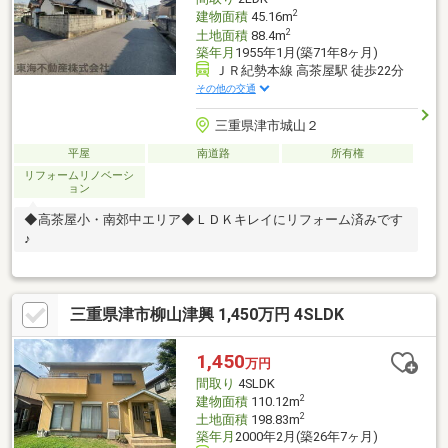
2
建物面積
45.16m
2
土地面積
88.4m
築年月
1955年1月(築71年8ヶ月)
ＪＲ紀勢本線 高茶屋駅 徒歩22分
その他の交通
三重県津市城山２
平屋
南道路
所有権
リフォームリノベーシ
ョン
◆高茶屋小・南郊中エリア◆ＬＤＫキレイにリフォーム済みです
♪
三重県津市柳山津興 1,450万円 4SLDK
1,450
万円
間取り
4SLDK
2
建物面積
110.12m
2
土地面積
198.83m
築年月
2000年2月(築26年7ヶ月)