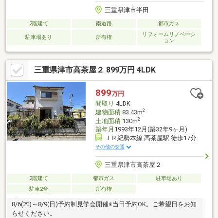
三重県津市半田
2階建て
南道路
都市ガス
リフォームリノベーシ
駐車場あり
所有権
ョン
三重県津市高茶屋２ 899万円 4LDK
899
万円
間取り
4LDK
2
建物面積
83.43m
2
土地面積
130m
築年月
1993年12月(築32年9ヶ月)
ＪＲ紀勢本線 高茶屋駅 徒歩17分
その他の交通
三重県津市高茶屋２
2階建て
都市ガス
駐車場あり
駐車2台
所有権
8/6(木)～8/9(日)予約制見学会開催※当日予約OK。ご希望日をお知
らせください。