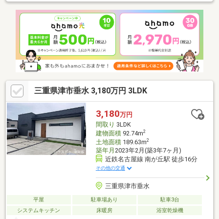
三重県津市垂水 3,180万円 3LDK
3,180
万円
間取り
3LDK
2
建物面積
92.74m
2
土地面積
189.63m
築年月
2023年2月(築3年7ヶ月)
近鉄名古屋線 南が丘駅 徒歩16分
その他の交通
三重県津市垂水
平屋
駐車場あり
駐車3台
システムキッチン
床暖房
浴室乾燥機