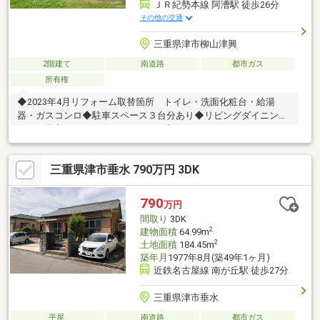
ＪＲ紀勢本線 阿漕駅 徒歩26分
その他の交通
三重県津市柳山津興
2階建て
南道路
都市ガス
所有権
◆2023年4月リフォーム取替箇所 トイレ・洗面化粧台・給湯
器・ガスコンロ◆駐車スペース３台分あり◆リビングダイニング
約17.7帖◆バイパス線へのアクセス良好
三重県津市垂水 790万円 3DK
790
万円
間取り
3DK
2
建物面積
64.99m
2
土地面積
184.45m
築年月
1977年8月(築49年1ヶ月)
近鉄名古屋線 南が丘駅 徒歩27分
三重県津市垂水
平屋
南道路
都市ガス