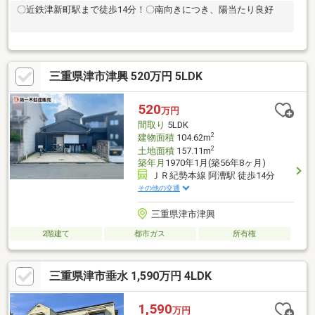
〇近鉄津新町駅まで徒歩14分！〇南向きにつき、陽当たり良好
三重県津市津興 520万円 5LDK
520
万円
間取り
5LDK
2
建物面積
104.62m
2
土地面積
157.11m
築年月
1970年1月(築56年8ヶ月)
ＪＲ紀勢本線 阿漕駅 徒歩14分
その他の交通
三重県津市津興
2階建て
都市ガス
所有権
三重県津市垂水 1,590万円 4LDK
1,590
万円