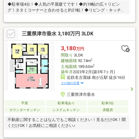
◆駐車場4台！◆人気の平屋建てです！◆約18帖の広々リビン
グ！タタミコーナーと合わせると約21帖！◆リビング・キッチン
に床暖房付き！
三重県津市垂水 3,180万円 3LDK
3,180
万円
間取り
3LDK
2
建物面積
92.74m
2
土地面積
189.63m
築年月
2023年2月(築3年7ヶ月)
近鉄名古屋線 南が丘駅 徒歩16分
その他の交通
三重県津市垂水
平屋
駐車場あり
駐車3台
カウンターキッチン
システムキッチン
床暖房
不動産に関することはなんでもご相談ください！見るだけOK！聞
くだけOK！お気軽にご相談ください♪