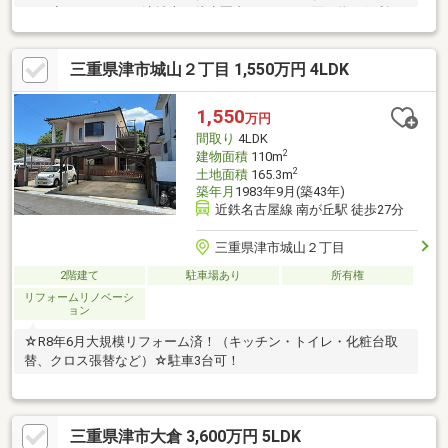
す！◆イオンタウン津城山が徒歩圏内にあり、お買い物に便利な
立地です！
三重県津市城山２丁目 1,550万円 4LDK
1,550
万円
間取り
4LDK
2
建物面積
110m
2
土地面積
165.3m
築年月
1983年9月(築43年)
近鉄名古屋線 南が丘駅 徒歩27分
三重県津市城山２丁目
2階建て
駐車場あり
所有権
リフォームリノベーシ
ョン
☆R8年6月大規模リフォーム済！（キッチン・トイレ・化粧台取
替、クロス張替など）☆駐車3台可！
三重県津市大倉 3,600万円 5LDK