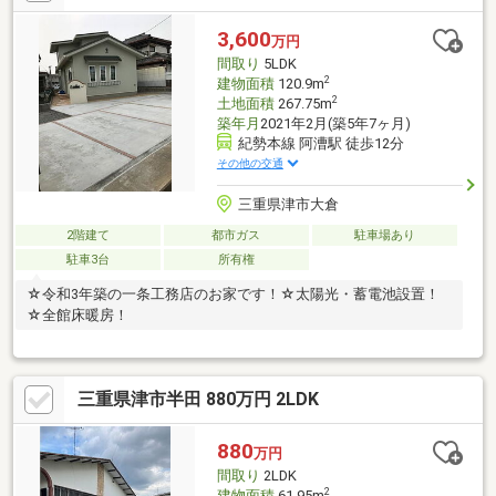
3,600
万円
間取り
5LDK
2
建物面積
120.9m
2
土地面積
267.75m
築年月
2021年2月(築5年7ヶ月)
紀勢本線 阿漕駅 徒歩12分
その他の交通
三重県津市大倉
2階建て
都市ガス
駐車場あり
駐車3台
所有権
☆令和3年築の一条工務店のお家です！☆太陽光・蓄電池設置！
☆全館床暖房！
三重県津市半田 880万円 2LDK
880
万円
間取り
2LDK
2
建物面積
61.95m