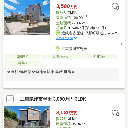
文住宅を手掛けるハウスクラフトだからこそ、注文住宅と同じ施
3,580
万円
工基準で建てるため、 注文品質の建売を提供できます。
間取り
3LDK
2
建物面積
106.96m
2
土地面積
228.46m
築年月
2024年7月(築2年2ヶ月)
近鉄名古屋線 津新町駅 徒歩4.5km
その他の交通
三重県津市野田
2階建て
駐車場あり
駐車3台
所有権
☆令和6年建築☆角地☆駐車場3台可能☆
三重県津市半田 3,080万円 3LDK
3,080
万円
間取り
3LDK
2
建物面積
96.04m