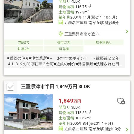
間取り
4LDK
2
建物面積
116.75m
2
土地面積
197.3m
築年月
2004年11月(築21年10ヶ月)
近鉄名古屋線 南が丘駅 徒歩8分
三重県津市南が丘３
2階建て
都市ガス
駐車場あり
駐車2台
所有権
■近鉄の仲介■津営業所■～ おすすめポイント ～建築後２２年
４ＬＤＫの間取駐車２台可■近鉄の仲介■津営業所■洗練された日
常と、家族の豊かな時間がここから始まります。陽光が心地よく
注ぐ4LDKの邸宅は、ゆとりある暮らしの舞台。お気に入りの愛車
を2台並べ、週末は家族でドライブへ。美しく整った周辺環境が、
三重県津市半田 1,849万円 3LDK
日々の生活を優雅にサポートします。徒歩圏内に揃う利便性が、
心のゆとりを生み出す贅沢。大切な家族の笑顔と、心地よい未来
を紡ぐ特別な住まいです。穏やかで上質な暮らしを、ぜひこの街
1,849
万円
でご体感ください。
間取り
3LDK
2
建物面積
118.52m
2
土地面積
183.62m
築年月
2006年8月(築20年1ヶ月)
近鉄名古屋線 南が丘駅 徒歩13分