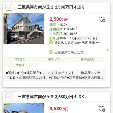
三重県津市南が丘２ 2,580万円 4LDK
2,580
万円
間取り
4LDK
2
建物面積
119.24m
2
土地面積
201.38m
築年月
1989年12月(築36年9ヶ月)
近鉄名古屋線 南が丘駅 徒歩7分
三重県津市南が丘２
2階建て
都市ガス
駐車場あり
所有権
■近鉄の仲介■津営業所■～ おすすめポイント ～建築後３７年
４ＬＤＫの間取駐車１台可 ■近鉄の仲介■津営業所■家族の時間
が深まる、ゆとりの４ＬＤＫ。 駐車１台可、建築後３７年の
趣を感じる住まい。 日常は商業・医療施設が身近で安心（ス
ーパー１９７ｍ・コンビニ２８７ｍ・内科１６８ｍ）。 上質
三重県津市南が丘３ 3,680万円 4LDK
な日常と未来の歓びを、ここで体験する。
3,680
万円