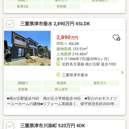
2階建て
都市ガス
駐車場あり
駐車2台
所有権
三重県津市垂水 2,890万円 4SLDK
2,890
万円
間取り
4SLDK
2
建物面積
125.51m
2
土地面積
210.42m
築年月
1996年7月(築30年2ヶ月)
近鉄名古屋線 南が丘駅 徒歩10分
三重県津市垂水
2階建て
南道路
都市ガス
所有権
即入居可
■南が丘駅徒歩10分 南が丘小学校徒歩10分 ■安心のセキスイツ
ーユーホームの建物■リフォーム実績多く、保守状況良好2023年
クロス、和室、2階トイレ、ウッドデッキ、シロアリ防除2021年
外壁タイル、屋根塗装、玄関ドア交換2016年浴室
三重県津市川添町 520万円 4DK