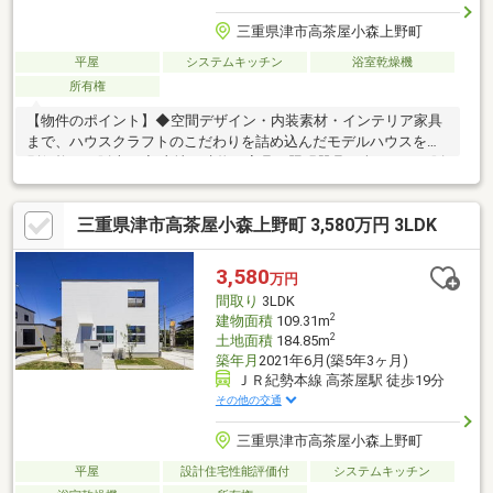
三重県津市高茶屋小森上野町
平屋
システムキッチン
浴室乾燥機
所有権
【物件のポイント】◆空間デザイン・内装素材・インテリア家具
まで、ハウスクラフトのこだわりを詰め込んだモデルハウスを特
別価格にて販売。◆ 土地・建物・家具・照明器具を含むセット販
売 ◆家の周りの景観が統一された綺麗な街並みとなっておりま
す。【ハウスクラフトの強み】・年間棟数100棟以上・15年間平
三重県津市高茶屋小森上野町 3,580万円 3LDK
均成長率137％・2016年に住宅の施工品質を評価する第三者検査
機関による工務店グランプリにて 「三重県No1」「全国7位」と
評価いただきました。・注文住宅を手掛けるハウスクラフトだか
3,580
万円
らこそ、注文住宅と同じ施工基準で建てるため、 注文品質の建
間取り
3LDK
売を提供できます。
2
建物面積
109.31m
2
土地面積
184.85m
築年月
2021年6月(築5年3ヶ月)
ＪＲ紀勢本線 高茶屋駅 徒歩19分
その他の交通
三重県津市高茶屋小森上野町
平屋
設計住宅性能評価付
システムキッチン