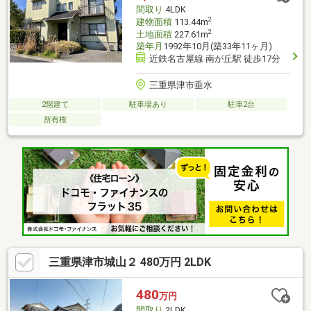
間取り
4LDK
2
建物面積
113.44m
2
土地面積
227.61m
築年月
1992年10月(築33年11ヶ月)
近鉄名古屋線 南が丘駅 徒歩17分
三重県津市垂水
2階建て
駐車場あり
駐車2台
所有権
三重県津市城山２ 480万円 2LDK
480
万円
間取り
2LDK