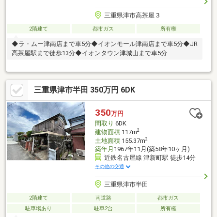
三重県津市高茶屋３
2階建て
都市ガス
所有権
◆ラ・ムー津南店まで車5分◆イオンモール津南店まで車5分◆JR
高茶屋駅まで徒歩13分◆イオンタウン津城山まで車5分
三重県津市半田 350万円 6DK
350
万円
間取り
6DK
2
建物面積
117m
2
土地面積
155.37m
築年月
1967年11月(築58年10ヶ月)
近鉄名古屋線 津新町駅 徒歩14分
その他の交通
三重県津市半田
2階建て
南道路
都市ガス
駐車場あり
駐車2台
所有権