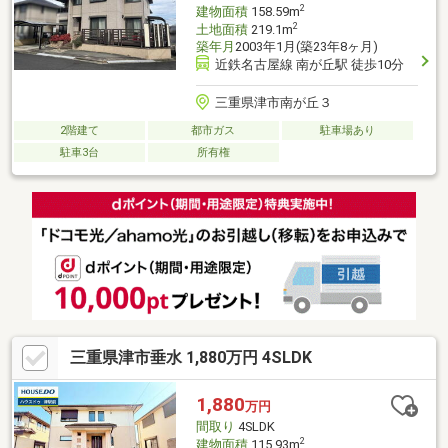
2
建物面積
158.59m
2
土地面積
219.1m
築年月
2003年1月(築23年8ヶ月)
近鉄名古屋線 南が丘駅 徒歩10分
三重県津市南が丘３
2階建て
都市ガス
駐車場あり
駐車3台
所有権
三重県津市垂水 1,880万円 4SLDK
1,880
万円
間取り
4SLDK
2
建物面積
115.93m