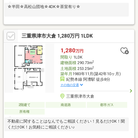
☆半田☆高松山団地☆4DK☆茶室有り☆
三重県津市大倉 1,280万円 1LDK
1,280
万円
間取り
1LDK
2
建物面積
290.73m
2
土地面積
253.25m
築年月
1983年11月(築42年10ヶ月)
紀勢本線 阿漕駅 徒歩8分
その他の交通
三重県津市大倉
2階建て
南道路
都市ガス
所有権
不動産に関することはなんでもご相談ください！見るだけOK！聞
くだけOK！お気軽にご相談ください♪