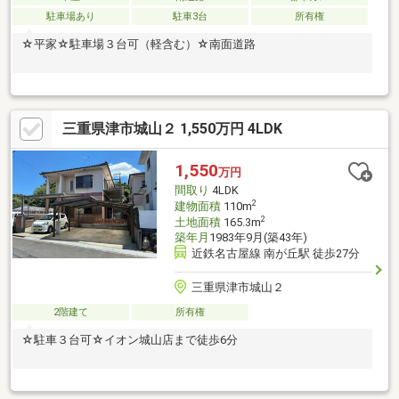
駐車場あり
駐車3台
所有権
☆平家☆駐車場３台可（軽含む）☆南面道路
三重県津市城山２ 1,550万円 4LDK
1,550
万円
間取り
4LDK
2
建物面積
110m
2
土地面積
165.3m
築年月
1983年9月(築43年)
近鉄名古屋線 南が丘駅 徒歩27分
三重県津市城山２
2階建て
所有権
☆駐車３台可☆イオン城山店まで徒歩6分