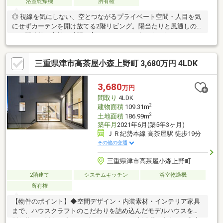
浴室乾燥機
所有権
◎ 視線を気にしない、空とつながるプライベート空間・人目を気
にせずカーテンを開け放てる2階リビング。陽当たりと風通しの良
い、開放的な家族の時間を育みます。・リビングと続くインナー
バルコニーは、お子様の安全な遊び場や、夫婦のくつろぎの場
に。◎ すぐに始められる、高品質でゆとりある暮らし・スーパー
三重県津市高茶屋小森上野町 3,680万円 4LDK
徒歩6分。2021年6月完成済。高気密高断熱、設計住宅性能評価書
取得の確かな品質です。・玄関にはシューズインクローク、各所
に大容量の収納を完備。すっきり片付く毎日が実現します。
3,680
万円
間取り
4LDK
2
建物面積
109.31m
2
土地面積
186.99m
築年月
2021年6月(築5年3ヶ月)
ＪＲ紀勢本線 高茶屋駅 徒歩19分
その他の交通
三重県津市高茶屋小森上野町
2階建て
システムキッチン
浴室乾燥機
所有権
【物件のポイント】◆空間デザイン・内装素材・インテリア家具
まで、ハウスクラフトのこだわりを詰め込んだモデルハウスを特
別価格にて販売。◆キッズスペースとして大活躍の小上がり和室