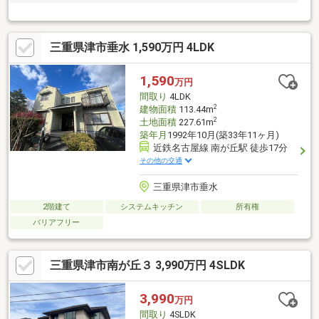
三重県津市垂水 1,590万円 4LDK
1,590
万円
間取り
4LDK
2
建物面積
113.44m
2
土地面積
227.61m
築年月
1992年10月(築33年11ヶ月)
近鉄名古屋線 南が丘駅 徒歩17分
その他の交通
三重県津市垂水
2階建て
システムキッチン
所有権
バリアフリー
三重県津市南が丘３ 3,990万円 4SLDK
3,990
万円
間取り
4SLDK