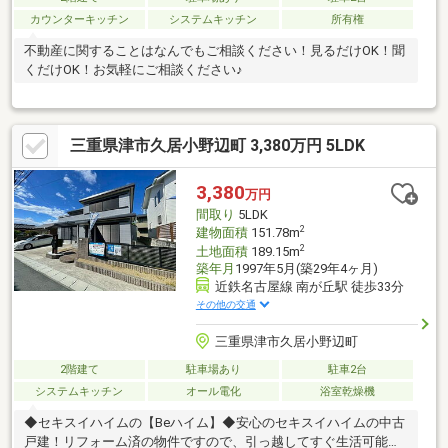
カウンターキッチン
システムキッチン
所有権
不動産に関することはなんでもご相談ください！見るだけOK！聞
くだけOK！お気軽にご相談ください♪
三重県津市久居小野辺町 3,380万円 5LDK
3,380
万円
間取り
5LDK
2
建物面積
151.78m
2
土地面積
189.15m
築年月
1997年5月(築29年4ヶ月)
近鉄名古屋線 南が丘駅 徒歩33分
その他の交通
三重県津市久居小野辺町
2階建て
駐車場あり
駐車2台
システムキッチン
オール電化
浴室乾燥機
◆セキスイハイムの【Beハイム】◆安心のセキスイハイムの中古
戸建！リフォーム済の物件ですので、引っ越してすぐ生活可能で