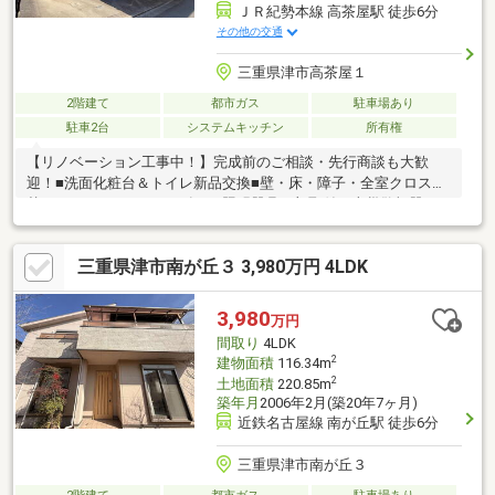
ＪＲ紀勢本線 高茶屋駅 徒歩6分
その他の交通
三重県津市高茶屋１
2階建て
都市ガス
駐車場あり
駐車2台
システムキッチン
所有権
【リノベーション工事中！】完成前のご相談・先行商談も大歓
迎！■洗面化粧台＆トイレ新品交換■壁・床・障子・全室クロス張
替え、アクセントクロス有！■照明器具一部取付、火災警報器・
インターホン交換■浴室ドア取替・網戸一部張替え■日当たり・風
通し◎全室2面採光■瑕疵保証（不動産会社独自）有■高茶屋駅ま
三重県津市南が丘３ 3,980万円 4LDK
で徒歩6分、近隣にショッピングモールや飲食店も揃う好立地お問
い合わせはＬＩＮＥでも受付中！【Wキャンペーン】①8月末ま
でにご成約の方に＼LDKエアコン1台プレゼント／②予約＆初来
3,980
万円
場でAmazonギフト券3000円分プレゼント！期間：8月末まで※詳
間取り
4LDK
しくはイベント情報をご覧ください
2
建物面積
116.34m
2
土地面積
220.85m
築年月
2006年2月(築20年7ヶ月)
近鉄名古屋線 南が丘駅 徒歩6分
三重県津市南が丘３