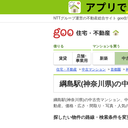
NTTグループ運営の不動産総合サイト goo
借りる
マンションを買う
店舗･
賃貸
新築
中
事業用
住宅・不動産
>
中古マンション
>
首都圏
>
綱島駅(神奈川県)の
綱島駅(神奈川県)の中古売マンション、
動産。価格・広さ・間取り・写真・人気の
探したい物件の路線・検索条件を変