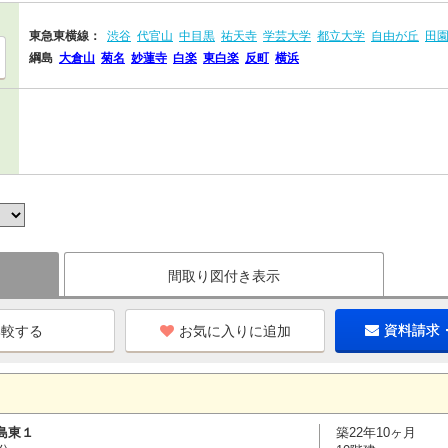
東急東横線：
渋谷
代官山
中目黒
祐天寺
学芸大学
都立大学
自由が丘
田
綱島
大倉山
菊名
妙蓮寺
白楽
東白楽
反町
横浜
間取り図付き表示
お気に入りに追加
資料請求
島東１
築22年10ヶ月