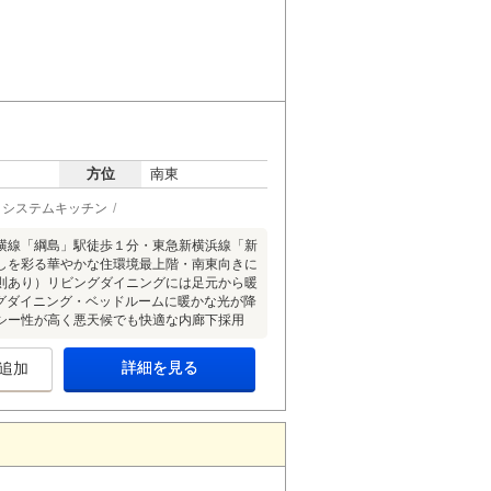
方位
南東
システムキッチン
横線「綱島」駅徒歩１分・東急新横浜線「新
しを彩る華やかな住環境最上階・南東向きに
則あり）リビングダイニングには足元から暖
グダイニング・ベッドルームに暖かな光が降
シー性が高く悪天候でも快適な内廊下採用
詳細を見る
追加