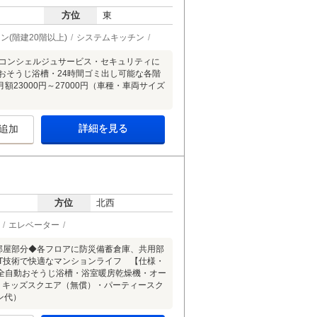
方位
東
ン(階建20階以上)
システムキッチン
するコンシェルジュサービス・セキュリティに
おそうじ浴槽・24時間ゴミ出し可能な各階
3000円～27000円（車種・車両サイズ
詳細を見る
追加
方位
北西
エレベーター
部屋部分◆各フロアに防災備蓄倉庫、共用部
oT技術で快適なマンションライフ 【仕様・
全自動おそうじ浴槽・浴室暖房乾燥機・オー
・キッズスクエア（無償）・パーティースク
ン代）