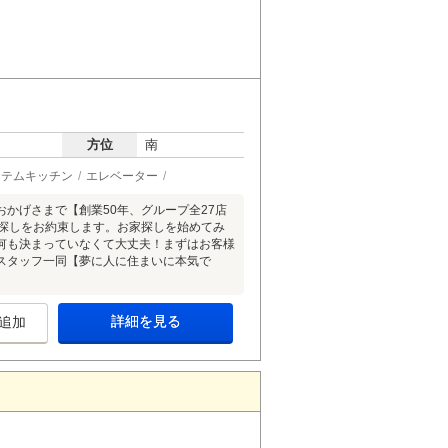
方位
南
ステムキッチン
エレベーター
*----+----*□■おかげさまで【創業50年、グループ全27店
家探しをお約束します。お家探しを始めてみ
何も決まっていなくて大丈夫！まずはお客様
スタッフ一同【夢に人に住まいに本気で
詳細を見る
追加