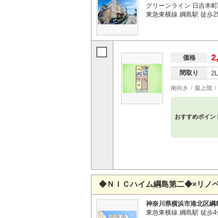
グリーンライン 日吉本町
東急東横線 綱島駅 徒歩2
2
価格
間取り
2
南向き
最上階
おすすめポイン
◆ＮＩＣハイム綱島第二◆×リノベ
神奈川県横浜市港北区綱
東急東横線 綱島駅 徒歩4