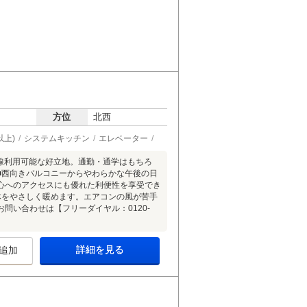
方位
北西
以上)
システムキッチン
エレベーター
路線利用可能な好立地。通勤・通学はもちろ
■西向きバルコニーからやわらかな午後の日
心へのアクセスにも優れた利便性を享受でき
体をやさしく暖めます。エアコンの風が苦手
問い合わせは【フリーダイヤル：0120-
詳細を見る
追加