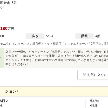
駅 徒歩18分
5分
,180
万円
広さ
階数
4階
LDK
54m
2
モニタ付インターホン
所有権
ペット相談可
システムキッチン
2階以上
間
朝日プラザ綱島 グリーンライン「高田駅」徒歩３分 駅まで平坦な道のり日
ト飼育可】 南向きバルコニーで眺望・陽当り良好！開放感を感じられる自然
ト
マンション！まずは、お気軽に東宝ハウス町田に相談してみませんか？何も決
聞かせください！
お気に入りに
ーション♪
島西２
築46年
分
7階建