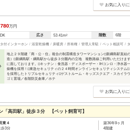
お気に入りに
,780
万円
広さ
階数
6階
LDK
53.41m
2
タ付インターホン
浴室乾燥機
床暖房
所有権
管理人常駐
ペット相談可
地上２９階建「商・公・住」複合の制震構造タワーマンション□新綱島駅直結
造）□新綱島駅・綱島駅から徒歩３分圏内の立地 複数路線ご利用いただけま
に面しております。□キッチン：食洗器・ディスポーザー・IHコンロ・浄水器
ト
燥機を採用！□東急セキュリティの２４時間オンラインセキュリティシステム
を採用したトリプルセキュリティ□ゲストルーム・キッズスクエア・スカイラ
ゴミ置場／各階防災倉庫／ホテ
お気に入りに
ン「高田駅」徒歩３分 【ペット飼育可】
田東４
築36年9ヶ月
徒歩3分
4階建