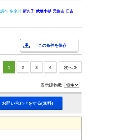
園調布
多摩川
新丸子
武蔵小杉
元住吉
日吉
この条件を保存
1
2
3
4
次へ
表示建物数
・お問い合わせをする(無料)