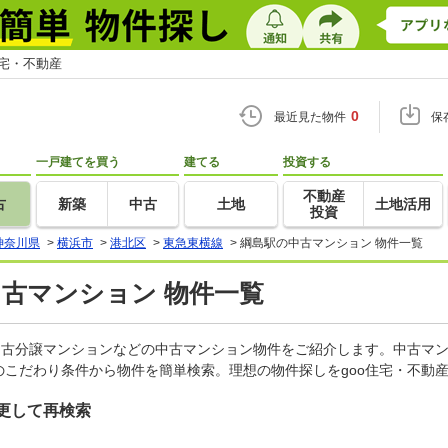
住宅・不動産
0
最近見た物件
保
一戸建てを買う
建てる
投資する
不動産
古
新築
中古
土地
土地活用
投資
神奈川県
>
横浜市
>
港北区
>
東急東横線
>
綱島駅の中古マンション 物件一覧
中古マンション 物件一覧
中古分譲マンションなどの中古マンション物件をご紹介します。中古マン
こだわり条件から物件を簡単検索。理想の物件探しをgoo住宅・不動
更して再検索