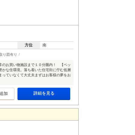
方位
南
取り図有り
常のお買い物施設まで１０分圏内！ 【ペッ
豊かな住環境。落ち着いた住宅街に佇む低層
まっていなくて大丈夫まずはお客様の夢をお
詳細を見る
追加