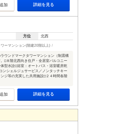
詳細を見る
追加
方位
北西
タワーマンション(階建20階以上)
のラウンドマークタワーマンション（制震構
す。□８階北西向き住戸・全居室バルコニー
一体型水詮□浴室：オートバス・浴室暖房乾
□コンシェルジュサービス／ノンタッチキー
ウンジ等の充実した共用施設□２４時間各階
詳細を見る
追加