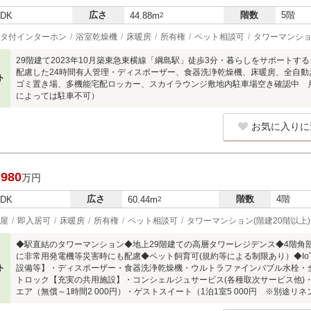
広さ
階数
5階
LDK
44.88m
2
タ付インターホン
浴室乾燥機
床暖房
所有権
ペット相談可
タワーマンショ
29階建て2023年10月築東急東横線「綱島駅」徒歩3分・暮らしをサポート
配慮した24時間有人管理・ディスポーザー、食器洗浄乾燥機、床暖房、全自動
ト
ゴミ置き場、多機能宅配ロッカー、スカイラウンジ敷地内駐車場空き確認中 月額2
によっては駐車不可）
お気に入りに
,980
万円
広さ
階数
4階
LDK
60.44m
2
屋
即入居可
床暖房
所有権
ペット相談可
タワーマンション(階建20階以上)
◆駅直結のタワーマンション◆地上29階建ての高層タワーレジデンス◆4階角
に非常用発電機等災害時にも配慮◆ペット飼育可(規約等による制限あり）◆I
ト
設備等】・ディスポーザー・食器洗浄乾燥機・ウルトラファインバブル水栓・
トロック【充実の共用施設】・コンシェルジュサービス(各種取次サービス他)
エア（無償～1時間2 000円）・ゲストスイート（1泊1室5 000円 ※別途リネ