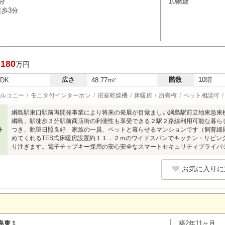
分
10階建
徒歩3分
,180
万円
広さ
階数
10階
LDK
48.77m
2
ルコニー
モニタ付インターホン
浴室乾燥機
床暖房
所有権
ペット相談可
綱島駅東口駅前再開発事業により将来の発展が目覚ましい綱島駅前立地東急東
綱島」駅徒歩３分駅前商店街の利便性も享受できる２駅２路線利用可能な暮ら
ト
つき、眺望日照良好 家族の一員、ペットと暮らせるマンションです（飼育細
めてくれるTES式床暖房設置約１１．２ｍのワイドスパンでキッチン・リビン
り注ぎます。電子チップキー採用の安心安全なスマートセキュリティプライバ
お気に入りに
島東１
築2年11ヶ月