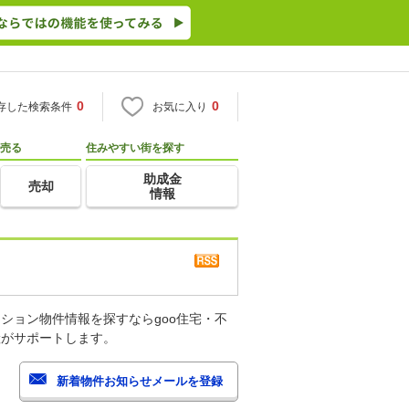
0
0
存した検索条件
お気に入り
売る
住みやすい街を探す
助成金
売却
情報
ション物件情報を探すならgoo住宅・不
産がサポートします。