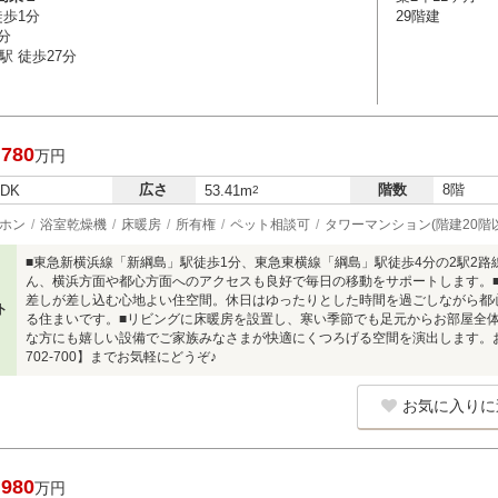
徒歩1分
29階建
分
駅 徒歩27分
,780
万円
広さ
階数
8階
LDK
53.41m
2
ホン
浴室乾燥機
床暖房
所有権
ペット相談可
タワーマンション(階建20階
■東急新横浜線「新綱島」駅徒歩1分、東急東横線「綱島」駅徒歩4分の2駅2
ん、横浜方面や都心方面へのアクセスも良好で毎日の移動をサポートします。
差しが差し込む心地よい住空間。休日はゆったりとした時間を過ごしながら都
ト
る住まいです。■リビングに床暖房を設置し、寒い季節でも足元からお部屋全
な方にも嬉しい設備でご家族みなさまが快適にくつろげる空間を演出します。お
702-700】までお気軽にどうぞ♪
お気に入りに
,980
万円