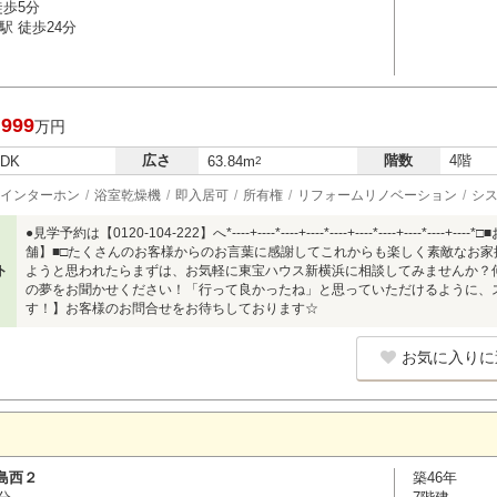
徒歩5分
駅 徒歩24分
,999
万円
広さ
階数
4階
LDK
63.84m
2
インターホン
浴室乾燥機
即入居可
所有権
リフォームリノベーション
シ
●見学予約は【0120-104-222】へ*----+----*----+----*----+----*----+----
舗】■□たくさんのお客様からのお言葉に感謝してこれからも楽しく素敵なお
ト
ようと思われたらまずは、お気軽に東宝ハウス新横浜に相談してみませんか？
の夢をお聞かせください！「行って良かったね」と思っていただけるように、
す！】お客様のお問合せをお待ちしております☆
お気に入りに
島西２
築46年