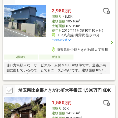
子・襖張替 ■照明取付 ■建具交換 ■全居室床・壁・天井貼替■
防蟻工事 ■外壁塗装 ■雨樋交換 ■屋根工事 等
2,980
万円
間取り
4SLDK
2
建物面積
105.16m
2
土地面積
672.19m
築年月
2015年11月(築10年10ヶ月)
ＪＲ八高線 明覚駅 徒歩33分
その他の交通
埼玉県比企郡ときがわ町大字玉川
2階建て
所有権
使い方も様々な、サービスルーム付き4SLDK物件です。道路が南
側に面しているので、とてもニーズが高いです。建物面積105.16
㎡なので、家族向けです。トイレを2ヶ所に備えており、2世帯で
のお住まいにもおすすめの物件です。落ち着きのある住宅街に位
置する、2015年11月築の物件です。3口コンロが付いているの
埼玉県比企郡ときがわ町大字番匠 1,580万円 6DK
で、たくさん作る場合でも同時に料理を進められます。追い焚き
機能で冷めたお湯も温め直せます。
1,580
万円
間取り
6DK
2
建物面積
143.95m
2