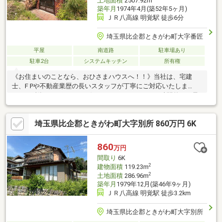
土地面積
2507.92m
築年月
1974年4月(築52年5ヶ月)
ＪＲ八高線 明覚駅 徒歩6分
埼玉県比企郡ときがわ町大字番匠
平屋
南道路
駐車場あり
駐車2台
システムキッチン
所有権
《お住まいのことなら、おひさまハウスへ！！》当社は、宅建
士、F Pや不動産業歴の長いスタッフが丁寧にご対応いたしま
す！！融資のサポートもお任せください！！平日、時間外もご予
約頂ければご見学・ご案内可能です！！資料請求は、オレンジバ
ナーよりお問い合わせください。見学予約は【0493-35-3025】ま
埼玉県比企郡ときがわ町大字別所 860万円 6K
でお気軽にお電話ください！！（※スマートフォンの方は青いバ
ナーから、お問い合わせ頂けます。）
860
万円
間取り
6K
2
建物面積
119.23m
2
土地面積
286.96m
築年月
1979年12月(築46年9ヶ月)
ＪＲ八高線 明覚駅 徒歩3.2km
埼玉県比企郡ときがわ町大字別所