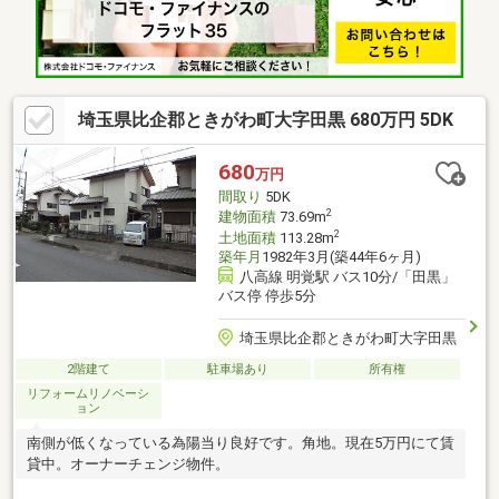
埼玉県比企郡ときがわ町大字田黒 680万円 5DK
680
万円
間取り
5DK
2
建物面積
73.69m
2
土地面積
113.28m
築年月
1982年3月(築44年6ヶ月)
八高線 明覚駅 バス10分/「田黒」
バス停 停歩5分
埼玉県比企郡ときがわ町大字田黒
2階建て
駐車場あり
所有権
リフォームリノベーシ
ョン
南側が低くなっている為陽当り良好です。角地。現在5万円にて賃
貸中。オーナーチェンジ物件。