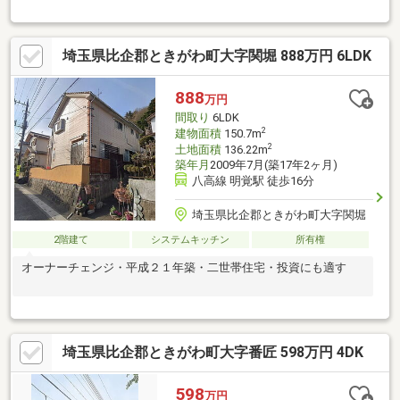
ビニが近く急な買い出しにも対応できます♪
埼玉県比企郡ときがわ町大字関堀 888万円 6LDK
888
万円
間取り
6LDK
2
建物面積
150.7m
2
土地面積
136.22m
築年月
2009年7月(築17年2ヶ月)
八高線 明覚駅 徒歩16分
埼玉県比企郡ときがわ町大字関堀
2階建て
システムキッチン
所有権
オーナーチェンジ・平成２１年築・二世帯住宅・投資にも適す
埼玉県比企郡ときがわ町大字番匠 598万円 4DK
598
万円