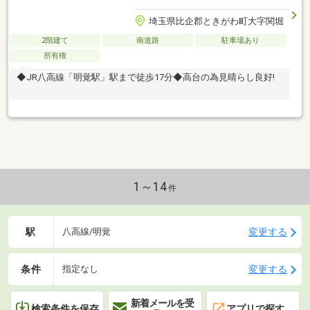
埼玉県比企郡ときがわ町大字関堀
2階建て
南道路
駐車場あり
所有権
◆JR八高線「明覚駅」駅まで徒歩17分◆高台の為見晴らし良好!
1～14
件
駅
変更する
八高線/明覚
条件
変更する
指定なし
新着メールを受
検索条件を保存
アプリで探す