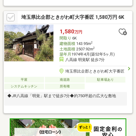
埼玉県比企郡ときがわ町大字番匠 1,580万円 6K
1,580
万円
間取り
6K
2
建物面積
143.95m
2
土地面積
2507.92m
築年月
1974年4月(築52年5ヶ月)
八高線 明覚駅 徒歩7分
埼玉県比企郡ときがわ町大字番匠
平屋
南道路
駐車場あり
システムキッチン
所有権
◆JR八高線「明覚」駅まで徒歩7分◆約750坪超の広大な敷地