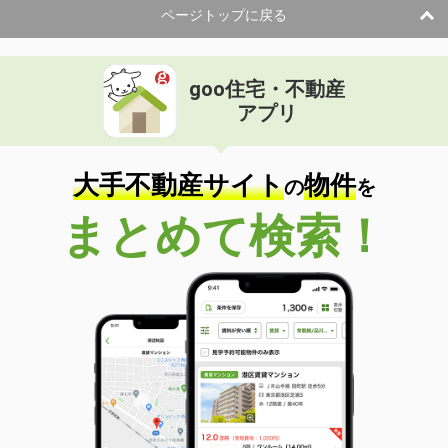
ページトップに戻る
goo住宅・不動産
アプリ
大手不動産サイト
物件
の
を
まとめて検索！