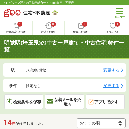
NTTグループ運営の不動産総合サイト goo住宅・不動産
1
0
0
0
最近検索した条件
最近見た物件
保存した条件
お気に入り
明覚駅(埼玉県)の中古一戸建て・中古住宅 物件一
覧
駅
変更する
八高線/明覚
条件
変更する
指定なし
新着メールを受
検索条件を保存
アプリで探す
取る
14
件
が該当しました。