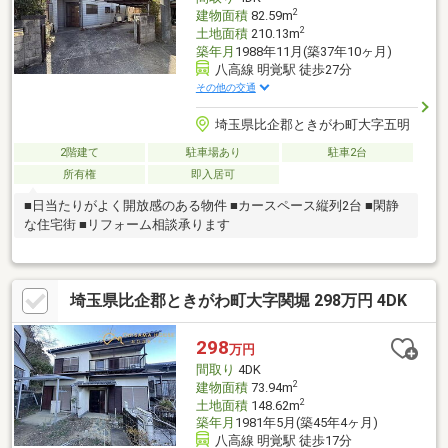
2
建物面積
82.59m
2
土地面積
210.13m
築年月
1988年11月(築37年10ヶ月)
八高線 明覚駅 徒歩27分
その他の交通
埼玉県比企郡ときがわ町大字五明
2階建て
駐車場あり
駐車2台
所有権
即入居可
■日当たりがよく開放感のある物件 ■カースペース縦列2台 ■閑静
な住宅街 ■リフォーム相談承ります
埼玉県比企郡ときがわ町大字関堀 298万円 4DK
298
万円
間取り
4DK
2
建物面積
73.94m
2
土地面積
148.62m
築年月
1981年5月(築45年4ヶ月)
八高線 明覚駅 徒歩17分