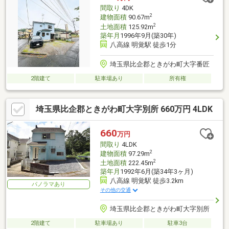
間取り
4DK
2
建物面積
90.67m
2
土地面積
125.92m
築年月
1996年9月(築30年)
八高線 明覚駅 徒歩1分
埼玉県比企郡ときがわ町大字番匠
2階建て
駐車場あり
所有権
埼玉県比企郡ときがわ町大字別所 660万円 4LDK
660
万円
間取り
4LDK
2
建物面積
97.29m
2
土地面積
222.45m
築年月
1992年6月(築34年3ヶ月)
八高線 明覚駅 徒歩3.2km
パノラマあり
その他の交通
埼玉県比企郡ときがわ町大字別所
2階建て
駐車場あり
駐車3台