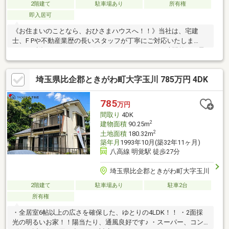
2階建て
駐車場あり
所有権
即入居可
《お住まいのことなら、おひさまハウスへ！！》当社は、宅建
士、F Pや不動産業歴の長いスタッフが丁寧にご対応いたしま
す！！融資のサポートもお任せください！！平日、時間外もご予
約頂ければご見学・ご案内可能です！！資料請求は、オレンジバ
ナーよりお問い合わせください。見学予約は【0493-35-3025】ま
埼玉県比企郡ときがわ町大字玉川 785万円 4DK
でお気軽にお電話ください！！（※スマートフォンの方は青いバ
ナーから、お問い合わせ頂けます。）
785
万円
間取り
4DK
2
建物面積
90.25m
2
土地面積
180.32m
築年月
1993年10月(築32年11ヶ月)
八高線 明覚駅 徒歩27分
埼玉県比企郡ときがわ町大字玉川
2階建て
駐車場あり
駐車2台
所有権
・全居室6帖以上の広さを確保した、ゆとりの4LDK！！ ・2面採
光の明るいお家！！陽当たり、通風良好です♪ ・スーパー、コン