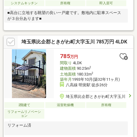
システムキッチン
所有権
即入居可
■高台に立地する眺望の良い一戸建です。敷地内に駐車スペース
が３台分あります■
埼玉県比企郡ときがわ町大字玉川 785万円 4LDK
785
万円
間取り
4LDK
2
建物面積
90.25m
2
土地面積
180.32m
築年月
1993年10月(築32年11ヶ月)
八高線 明覚駅 徒歩26分
埼玉県比企郡ときがわ町大字玉川
2階建て
浴室乾燥機
所有権
リフォームリノベーシ
ョン
リフォーム済