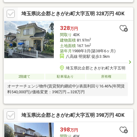
埼玉県比企郡ときがわ町大字五明 328万円 4DK
328
万円
間取り
4DK
2
建物面積
81.97m
2
土地面積
167.1m
築年月
1988年3月(築38年6ヶ月)
八高線 明覚駅 徒歩3.5km
埼玉県比企郡ときがわ町大字五明
2階建て
駐車場あり
所有権
オーナーチェンジ物件(賃貸契約継続中)/表面利回り16.46%(年間賃
料540,000円)/価格変更：398万円→328万円
埼玉県比企郡ときがわ町大字五明 398万円 4DK
398
万円
間取り
4DK