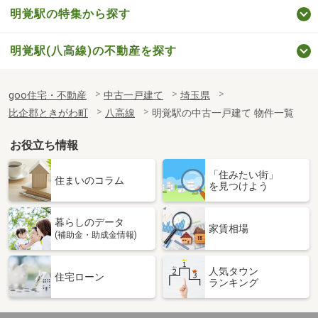
明覚駅の特集から探す
明覚駅(八高線)の不動産を探す
goo住宅・不動産
中古一戸建て
埼玉県
比企郡ときがわ町
八高線
明覚駅の中古一戸建て 物件一覧
お役立ち情報
「住みたい街」
住まいのコラム
を見つけよう
暮らしのデータ
家賃相場
(補助金・助成金情報)
人気タウン
住宅ローン
ランキング