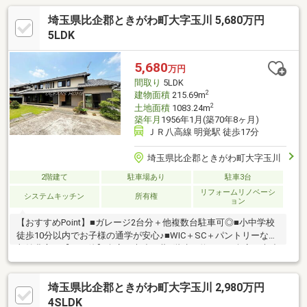
埼玉県比企郡ときがわ町大字玉川 5,680万円
5LDK
5,680
万円
間取り
5LDK
2
建物面積
215.69m
2
土地面積
1083.24m
築年月
1956年1月(築70年8ヶ月)
ＪＲ八高線 明覚駅 徒歩17分
埼玉県比企郡ときがわ町大字玉川
2階建て
駐車場あり
駐車3台
リフォームリノベーシ
システムキッチン
所有権
ョン
【おすすめPoint】■ガレージ2台分＋他複数台駐車可◎■小中学校
徒歩10分以内でお子様の通学が安心♪■WIC＋SC＋パントリーなど
収納豊富！【その他】倉庫：木造瓦葺2階建 約62.8㎡倉庫：木造
瓦葺平屋建 約9.91㎡物置：木造草葺平屋建 約49.58㎡物置：木
造亜鉛メッキ銅板葺平屋建 約29.75㎡【リフォーム内容（2017年
埼玉県比企郡ときがわ町大字玉川 2,980万円
9月完了）】■キッチン交換 ■洗面化粧台交換 ■浴室交換 ■給
湯器交換■各階トイレ交換 ■堀炬燵取付 ■カップボード取付■障
4SLDK