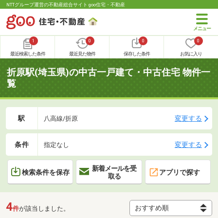
NTTグループ運営の不動産総合サイト goo住宅・不動産
1
0
0
0
最近検索した条件
最近見た物件
保存した条件
お気に入り
折原駅(埼玉県)の中古一戸建て・中古住宅 物件一
覧
駅
変更する
八高線/折原
条件
変更する
指定なし
新着メールを受
検索条件を保存
アプリで探す
取る
4
件
が該当しました。