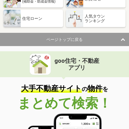
(補助金・助成金情報)
人気タウン
住宅ローン
ランキング
ページトップに戻る
goo住宅・不動産
アプリ
大手不動産サイト
物件
の
を
まとめて検索！