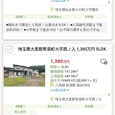
その他の交通
埼玉県比企郡小川町大字勝呂
2階建て
駐車場あり
所有権
■南向きで陽当たり良好！お庭付き3LDK！ ■八高線竹沢駅まで徒
歩約20分！ ■小学校まで徒歩15分！お子様の通学も安心ですね
埼玉県大里郡寄居町大字西ノ入 1,380万円 5LDK
1,380
万円
間取り
5LDK
2
建物面積
141.28m
2
土地面積
449.58m
築年月
1998年8月(築28年1ヶ月)
八高線 折原駅 徒歩26分
その他の交通
埼玉県大里郡寄居町大字西ノ入
2階建て
駐車場あり
所有権
即入居可