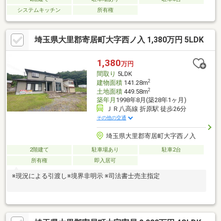
システムキッチン
所有権
埼玉県大里郡寄居町大字西ノ入 1,380万円 5LDK
1,380
万円
間取り
5LDK
2
建物面積
141.28m
2
土地面積
449.58m
築年月
1998年8月(築28年1ヶ月)
ＪＲ八高線 折原駅 徒歩26分
その他の交通
埼玉県大里郡寄居町大字西ノ入
2階建て
駐車場あり
駐車2台
所有権
即入居可
※現況による引渡し※境界非明示 ※司法書士売主指定