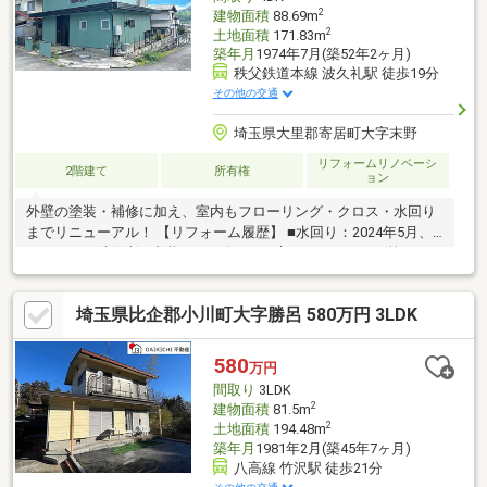
2
建物面積
88.69m
2
土地面積
171.83m
築年月
1974年7月(築52年2ヶ月)
秩父鉄道本線 波久礼駅 徒歩19分
その他の交通
埼玉県大里郡寄居町大字末野
リフォームリノベーシ
2階建て
所有権
ョン
外壁の塗装・補修に加え、室内もフローリング・クロス・水回り
までリニューアル！ 【リフォーム履歴】 ■水回り：2024年5月、
キッチン、洗面所 ■内装：2024年5月、床（フローリング等）、
壁・天井（クロ
埼玉県比企郡小川町大字勝呂 580万円 3LDK
580
万円
間取り
3LDK
2
建物面積
81.5m
2
土地面積
194.48m
築年月
1981年2月(築45年7ヶ月)
八高線 竹沢駅 徒歩21分