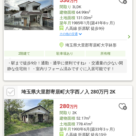
530
万円
間取り
3LDK
2
建物面積
64.99m
2
土地面積
131.03m
築年月
1985年1月(築41年8ヶ月)
八高線 折原駅 徒歩9分
その他の交通
埼玉県大里郡寄居町大字鉢形
2階建て
駐車場あり
所有権
・駅まで徒歩9分！通勤・通学に便利ですね♪ ・交通量の少ない閑
静な住宅街！ ・室内リフォーム済みですぐに入居可能です！
埼玉県大里郡寄居町大字西ノ入 280万円 2K
280
万円
間取り
2K
2
建物面積
52.17m
2
土地面積
778.41m
築年月
1993年6月(築33年3ヶ月)
八高線 折原駅 徒歩15分