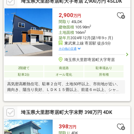
埼玉県大里郡寄居町大字寄居 2,900万円 4SLDK
2,900
万円
間取り
4SLDK
2
建物面積
105.98m
2
土地面積
166m
築年月
2024年12月(築1年9ヶ月)
東武東上線 寄居駅 徒歩5分
その他の交通
埼玉県大里郡寄居町大字寄居
2階建て
南道路
駐車場あり
駐車2台
オール電化
所有権
高気密高断熱住宅、駐車２台可、土地50坪以上、市街地が近い、
南向き、陽当り良好、ＬＤＫ１５畳以上、前道６ｍ以上、シャワ
ー付洗面化粧台、対面式キッチン、自然素材使用、２階建、南面
バルコニー、前面棟無、シャッター車庫、ウォークインクローゼ
ット、ＩＨクッキングヒーター、全居室複層ガラスか複層サッ
埼玉県大里郡寄居町大字末野 398万円 4DK
シ、オール電化
398
万円
間取り
4DK