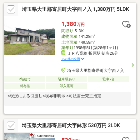
埼玉県大里郡寄居町大字西ノ入 1,380万円 5LDK
1,380
万円
間取り
5LDK
2
建物面積
141.28m
2
土地面積
449.58m
築年月
1998年8月(築28年1ヶ月)
ＪＲ八高線 折原駅 徒歩26分
その他の交通
埼玉県大里郡寄居町大字西ノ入
2階建て
駐車場あり
駐車2台
所有権
即入居可
※現況による引渡し※境界非明示 ※司法書士売主指定
埼玉県大里郡寄居町大字鉢形 530万円 3LDK