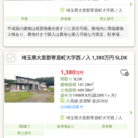
埼玉県大里郡寄居町大字西ノ入
平屋
所有権
即入居可
平成築の建物は残置物撤去後すぐに居住可能。敷地内に廃墟建物
２棟あり、農地付きで購入は農地も購入可能な方限定。駐車場３
台可。自然に囲まれたのどかな立地、まるでぽつんと一軒家のよ
うな環境です。
埼玉県大里郡寄居町大字西ノ入 1,380万円 5LDK
1,380
万円
間取り
5LDK
2
建物面積
141.28m
2
土地面積
449.58m
築年月
1998年8月(築28年1ヶ月)
八高線 折原駅 徒歩26分
その他の交通
埼玉県大里郡寄居町大字西ノ入
2階建て
駐車場あり
所有権
即入居可