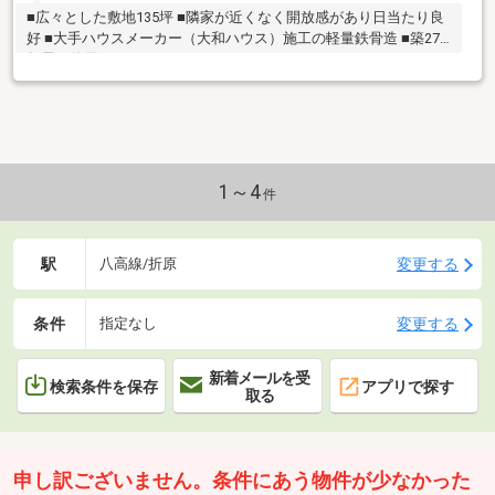
■広々とした敷地135坪 ■隣家が近くなく開放感があり日当たり良
好 ■大手ハウスメーカー（大和ハウス）施工の軽量鉄骨造 ■築27
年長く使用できます
1～4
件
駅
変更する
八高線/折原
条件
変更する
指定なし
新着メールを受
検索条件を保存
アプリで探す
取る
申し訳ございません。条件にあう物件が少なかった