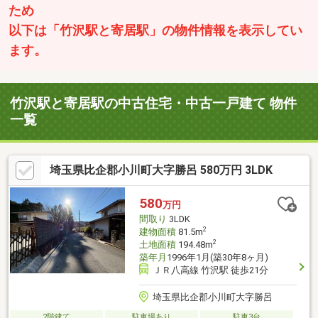
ため
以下は「竹沢駅と寄居駅」の物件情報を表示してい
ます。
竹沢駅と寄居駅の中古住宅・中古一戸建て 物件
一覧
埼玉県比企郡小川町大字勝呂 580万円 3LDK
580
万円
間取り
3LDK
2
建物面積
81.5m
2
土地面積
194.48m
築年月
1996年1月(築30年8ヶ月)
ＪＲ八高線 竹沢駅 徒歩21分
埼玉県比企郡小川町大字勝呂
2階建て
駐車場あり
駐車3台