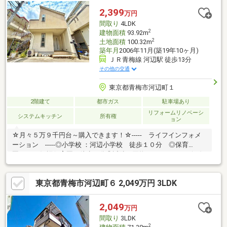
2,399
万円
間取り
4LDK
2
建物面積
93.92m
2
土地面積
100.32m
築年月
2006年11月(築19年10ヶ月)
ＪＲ青梅線 河辺駅 徒歩13分
その他の交通
東京都青梅市河辺町１
2階建て
都市ガス
駐車場あり
リフォームリノベーシ
システムキッチン
所有権
ョン
☆月々５万９千円台～購入できます！☆----- ライフインフォメ
ーション -----◎小学校 ：河辺小学校 徒歩１０分 ◎保育
園 ：河辺保育園 徒歩９分◎近隣お買物 ：スーパーオザム河
辺 徒歩１２分 ---------- ライフイメージ ----------
☆LDK１７．５帖■JR青梅線「河辺」駅まで徒歩１３分♪■河辺駅
東京都青梅市河辺町６ 2,049万円 3LDK
周辺を生活圏とする便利な立地。通勤・通学にも便利です♪■商業
施設や医療施設も充実の住環境♪■人気の都市ガス利用♪【コスモ
ホームでは専属の担当者がトータルサポート致します】物件のこ
2,049
万円
と、小さな疑問等ございましたらお気軽にお問い合わせください♪
間取り
3LDK
2