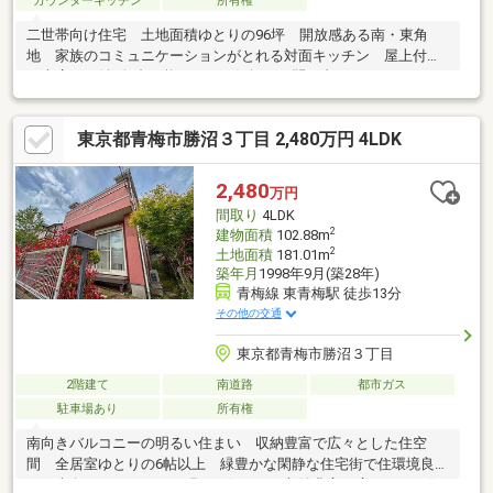
カウンターキッチン
所有権
二世帯向け住宅 土地面積ゆとりの96坪 開放感ある南・東角
地 家族のコミュニケーションがとれる対面キッチン 屋上付き
の車庫には並列3台可能です お気軽にお問い合わせください
東京都青梅市勝沼３丁目 2,480万円 4LDK
2,480
万円
間取り
4LDK
2
建物面積
102.88m
2
土地面積
181.01m
築年月
1998年9月(築28年)
青梅線 東青梅駅 徒歩13分
その他の交通
東京都青梅市勝沼３丁目
2階建て
南道路
都市ガス
駐車場あり
所有権
南向きバルコニーの明るい住まい 収納豊富で広々とした住空
間 全居室ゆとりの6帖以上 緑豊かな閑静な住宅街で住環境良好
です南向きバルコニーの明るい住まい 収納豊富で広々とした住