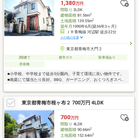
画、住宅ローン等についてもお気軽にご相談ください！！ご連絡
1,380
万円
お待ちしております♪
間取り
3LDK
2
建物面積
81.56m
2
土地面積
139.55m
築年月
1990年6月(築36年3ヶ月)
ＪＲ青梅線 河辺駅 徒歩22分
その他の交通
東京都青梅市大門２
2階建て
都市ガス
駐車場あり
所有権
■小学校、中学校まで徒歩5分圏内。子育て環境に良い物件です。
■南庭にて陽当たり良好。BBQ、ガーデニング、おくつろぎスペー
ス確保出来ます！※内覧は予約制になります。お気軽にご連絡く
ださい。
東京都青梅市根ヶ布２ 700万円 4LDK
700
万円
間取り
4LDK
2
建物面積
90.66m
2
土地面積
152.64m