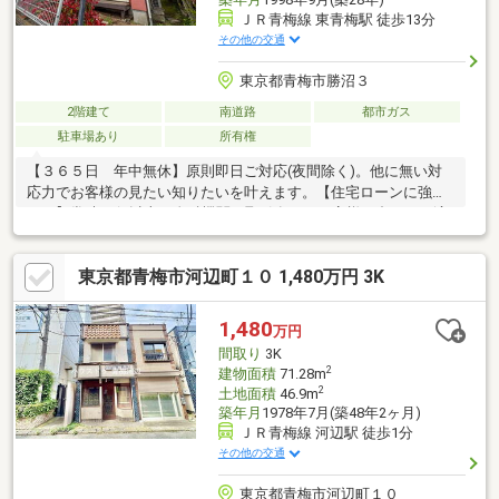
ＪＲ青梅線 東青梅駅 徒歩13分
その他の交通
東京都青梅市勝沼３
2階建て
南道路
都市ガス
駐車場あり
所有権
【３６５日 年中無休】原則即日ご対応(夜間除く)。他に無い対
応力でお客様の見たい知りたいを叶えます。【住宅ローンに強
い！】常時20行以上の金融機関と取引有り。お客様に合わせて適
切なプランをご提案させて頂きます。
東京都青梅市河辺町１０ 1,480万円 3K
1,480
万円
間取り
3K
2
建物面積
71.28m
2
土地面積
46.9m
築年月
1978年7月(築48年2ヶ月)
ＪＲ青梅線 河辺駅 徒歩1分
その他の交通
東京都青梅市河辺町１０