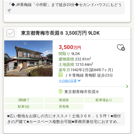
『◆JR青梅線「小作駅」まで徒歩23分◆セカンドハウスにもどう
ぞ
東京都青梅市長淵８ 3,500万円 9LDK
3,500
万円
間取り
9LDK
2
建物面積
232.81m
2
土地面積
1210.44m
築年月
1942年2月(築84年7ヶ月)
ＪＲ青梅線 青梅駅 徒歩23分
その他の交通
東京都青梅市長淵８
2階建て
南道路
駐車場あり
駐車3台
所有権
■広い敷地をお探しの方にオススメ！土地３６６．１５坪！■畑付
きの戸建て■カースペース複数台可能■事務所兼住宅におすすめで
す■再建築時は４３条の許可が必要（路地状部分（旗竿地）が２
０ｍ以上に該当）■ぜひ一度ご内覧ください