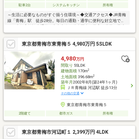
駐車2台
システムキッチン
所有権
～生活に必要なものがすぐ揃う住環境～◆交通アクセス◆JR青梅
線「青梅」駅 徒歩28分。毎日の通勤・通学に便利な好立地で
す。◆教育施設◆通学が安心安全な徒歩圏内で子育て世帯に最適
です。◆ドラックストア◆日用品の買い物や急な体調不良にも対
応できます。◆コンビニ◆急な買い物にも困りません～ご家族に
東京都青梅市東青梅５ 4,980万円 5SLDK
ぴったりの間取り～◆敷地50坪以上◆理想のお家と余裕のカース
ペースを実現可能です。◆駐車２台可◆仕事用や買い物用に車が
増えても大丈夫です。◆和室◆お子様とお昼寝も楽しめる特別な
4,980
万円
空間♪どうぞお気軽にお問い合わせください！
間取り
5SLDK
2
建物面積
170m
2
土地面積
396.68m
築年月
2002年8月(築24年1ヶ月)
ＪＲ青梅線 河辺駅 徒歩13分
その他の交通
東京都青梅市東青梅５
2階建て
都市ガス
所有権
東京都青梅市河辺町１ 2,399万円 4LDK