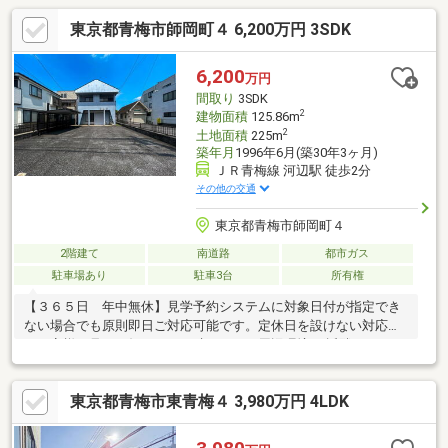
東京都青梅市師岡町４ 6,200万円 3SDK
6,200
万円
間取り
3SDK
2
建物面積
125.86m
2
土地面積
225m
築年月
1996年6月(築30年3ヶ月)
ＪＲ青梅線 河辺駅 徒歩2分
その他の交通
東京都青梅市師岡町４
2階建て
南道路
都市ガス
駐車場あり
駐車3台
所有権
【３６５日 年中無休】見学予約システムに対象日付が指定でき
ない場合でも原則即日ご対応可能です。定休日を設けない対応力
でお客様の見たい知りたいを叶えます。周辺環境： 近隣にはスー
パーやコンビニ、教育施設が揃う生活利便性の高いエリア。子育
て世帯にもおすすめの住環境です。JR青梅線「河辺」駅より【徒
東京都青梅市東青梅４ 3,980万円 4LDK
歩３分】。仕事終わりの疲れも吹き飛ぶフラットで歩きやすい帰
り道で、スムーズに我が家へ帰宅できます。