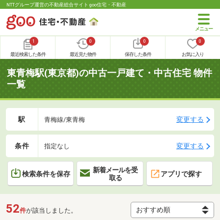
NTTグループ運営の不動産総合サイト goo住宅・不動産
1
0
0
0
最近検索した条件
最近見た物件
保存した条件
お気に入り
東青梅駅(東京都)の中古一戸建て・中古住宅 物件
一覧
駅
変更する
青梅線/東青梅
条件
変更する
指定なし
新着メールを受
検索条件を保存
アプリで探す
取る
52
件
が該当しました。