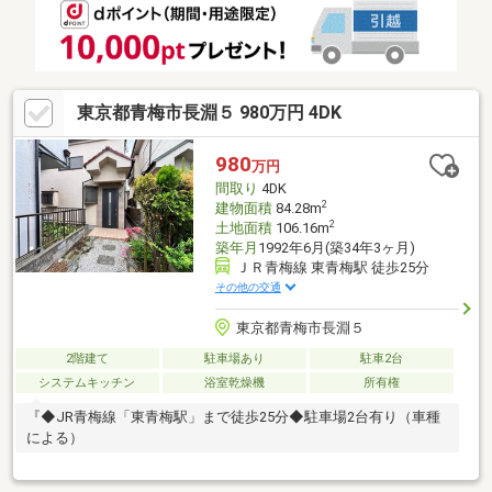
東京都青梅市長淵５ 980万円 4DK
980
万円
間取り
4DK
2
建物面積
84.28m
2
土地面積
106.16m
築年月
1992年6月(築34年3ヶ月)
ＪＲ青梅線 東青梅駅 徒歩25分
その他の交通
東京都青梅市長淵５
2階建て
駐車場あり
駐車2台
システムキッチン
浴室乾燥機
所有権
『◆JR青梅線「東青梅駅」まで徒歩25分◆駐車場2台有り（車種
による）