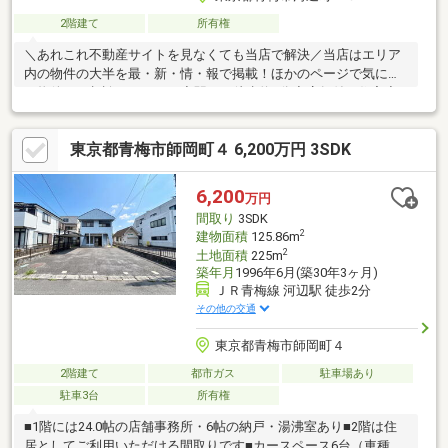
2階建て
所有権
＼あれこれ不動産サイトを見なくても当店で解決／当店はエリア
内の物件の大半を最・新・情・報で掲載！ほかのページで気にな
る物件もご相談ください。◆駅まで徒歩約1分◆店舗付き住宅◆
スーパーまで徒歩約3分◆コンビニまで徒歩約3分◆ドラッグスト
アまで徒歩約8分
東京都青梅市師岡町４ 6,200万円 3SDK
6,200
万円
間取り
3SDK
2
建物面積
125.86m
2
土地面積
225m
築年月
1996年6月(築30年3ヶ月)
ＪＲ青梅線 河辺駅 徒歩2分
その他の交通
東京都青梅市師岡町４
2階建て
都市ガス
駐車場あり
駐車3台
所有権
■1階には24.0帖の店舗事務所・6帖の納戸・湯沸室あり■2階は住
居としてご利用いただける間取りです■カースペース6台（車種に