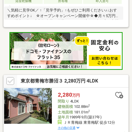
浴室乾燥機
所有権
即入居可
＼気軽に見学OK／ ↑「見学予約」↑もぜひご利用ください♪↓おす
すめポイント↓ ☆オープンキャンペーン開催中☆◆月々5万円台
から購入可能！◆新規内装＆外装リフォーム済☆再生住宅で心機
一転新生活♪◆南向きで陽当たり良好な明るい住まい☆◆庭付き
の4DK！使いやすい間取りも魅力です♪◆カースペース1台あり
（車種による）－ Life Information －◇ファミリーマート・・・
徒歩約3分◇オザム・・・徒歩約7分◇河辺小学校・・・徒歩約10
分＊オープンキャンペーン詳細は下記の「プレゼント情報」をご
覧ください☆＊いつでもお気軽にお問い合わせください♪
東京都青梅市勝沼３ 2,280万円 4LDK
2,280
万円
間取り
4LDK
2
建物面積
102.88m
2
土地面積
181.01m
築年月
1989年9月(築37年)
ＪＲ青梅線 東青梅駅 徒歩12分
その他の交通