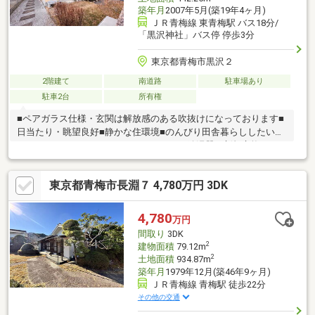
築年月
2007年5月(築19年4ヶ月)
ＪＲ青梅線 東青梅駅 バス18分/
「黒沢神社」バス停 停歩3分
東京都青梅市黒沢２
2階建て
南道路
駐車場あり
駐車2台
所有権
■ペアガラス仕様・玄関は解放感のある吹抜けになっております■
日当たり・眺望良好■静かな住環境■のんびり田舎暮らししたい方
やセカンドハウスとしてもおススメ■ガス給湯器は新規交換して
おります■内見も可能です！ぜひ一度ご内覧ください■AI加工によ
り明るさ調整しております。実際の建物・細部設備について異な
東京都青梅市長淵７ 4,780万円 3DK
る場合があるがございます。予めご了承くださ
4,780
万円
間取り
3DK
2
建物面積
79.12m
2
土地面積
934.87m
築年月
1979年12月(築46年9ヶ月)
ＪＲ青梅線 青梅駅 徒歩22分
その他の交通