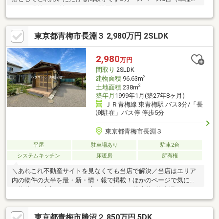
よる）現地をご確認ください■駅周辺にはイオンスタイルやトラ
イアル西友などありお買い物施設充実のエリア■ぜひ一度ご内見
ください
東京都青梅市長淵３ 2,980万円 2SLDK
2,980
万円
間取り
2SLDK
2
建物面積
96.63m
2
土地面積
238m
築年月
1999年1月(築27年8ヶ月)
ＪＲ青梅線 東青梅駅 バス3分/「長
渕駐在」バス停 停歩5分
東京都青梅市長淵３
平屋
駐車場あり
駐車2台
システムキッチン
床暖房
所有権
＼あれこれ不動産サイトを見なくても当店で解決／当店はエリア
内の物件の大半を最・新・情・報で掲載！ほかのページで気にな
る物件もご相談ください。◆コンビニまで徒歩約3分◆掘りごた
つ◆床暖房◆納戸◆全居室収納◆小屋裏収納◆公園まで徒歩約2
分◆閑静な住宅街◆緑豊かな環境
東京都青梅市勝沼２ 850万円 5DK