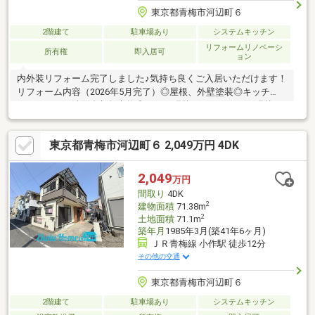
東京都青梅市河辺町６
2階建て
駐車場あり
システムキッチン
リフォームリノベーシ
所有権
即入居可
ョン
内外装リフォーム完了しました♪気持ち良くご入居いただけます！
リフォーム内容（2026年5月完了）◎屋根、外壁塗装◎キッチ
ン、トイレ、洗面台新規交換◎クロス張替・フローリング張替・
クッションフロア張替◎給湯器交換・建具交換・白蟻点検ぜひお
気軽にご内覧ください♪〇とにかく安心して住まい探しをしたい〇
東京都青梅市河辺町６ 2,049万円 4DK
しつこいセールスはされたくない〇注意点やデメリット等も正直
に伝えてほしい＼＼是非当社にお問合せください！／／
2,049
万円
間取り
4DK
2
建物面積
71.38m
2
土地面積
71.1m
築年月
1985年3月(築41年6ヶ月)
ＪＲ青梅線 小作駅 徒歩12分
その他の交通
東京都青梅市河辺町６
2階建て
駐車場あり
システムキッチン