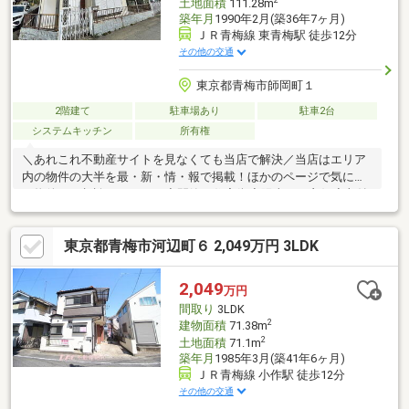
2
土地面積
111.28m
築年月
1990年2月(築36年7ヶ月)
ＪＲ青梅線 東青梅駅 徒歩12分
その他の交通
東京都青梅市師岡町１
2階建て
駐車場あり
駐車2台
システムキッチン
所有権
＼あれこれ不動産サイトを見なくても当店で解決／当店はエリア
内の物件の大半を最・新・情・報で掲載！ほかのページで気にな
る物件もご相談ください。◆閑静な住宅街◆陽当たり良好◆収納
スペース豊富◆小学校まで徒歩約7分◆コンビニまで徒歩約7分◆
公園まで徒歩約1分
東京都青梅市河辺町６ 2,049万円 3LDK
2,049
万円
間取り
3LDK
2
建物面積
71.38m
2
土地面積
71.1m
築年月
1985年3月(築41年6ヶ月)
ＪＲ青梅線 小作駅 徒歩12分
その他の交通