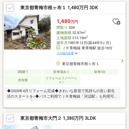
東京都青梅市根ヶ布１ 1,480万円 3DK
1,480
万円
間取り
3DK
2
建物面積
52.87m
2
土地面積
315.19m
築年月
1981年12月(築44年9ヶ月)
ＪＲ青梅線 東青梅駅 徒歩16分
その他の交通
東京都青梅市根ヶ布１
2階建て
駐車場あり
駐車3台
リフォームリノベーシ
所有権
ョン
◆2026年4月リフォーム完成◆きれいな新居で気持ちの良い新生
活のスタートを♪◆バスご利用でＪＲ青梅線「河辺駅」も利用可
能！ 通勤、通学も便利で楽々♪◆周辺環境良好 徒歩圏内にス
ーパーやコンビニなどが揃っており 生活するにも便利な立地♪
日々の暮らしも便利に快適に過ごせますね♪是非一度ご覧くださ
東京都青梅市大門２ 1,380万円 3LDK
い！！経験豊富なスタッフが周辺環境も併せて現地をご案内致し
ます♪それぞれのお客様に合わせたご提案を致します！！資金計