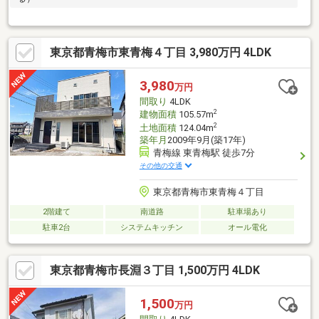
東京都青梅市東青梅４丁目 3,980万円 4LDK
3,980
万円
間取り
4LDK
2
建物面積
105.57m
2
土地面積
124.04m
築年月
2009年9月(築17年)
青梅線 東青梅駅 徒歩7分
その他の交通
東京都青梅市東青梅４丁目
2階建て
南道路
駐車場あり
駐車2台
システムキッチン
オール電化
東京都青梅市長淵３丁目 1,500万円 4LDK
1,500
万円