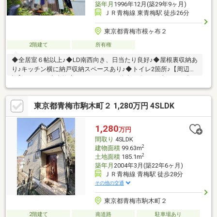
築年月
1996年12月(築29年9ヶ月)
ＪＲ青梅線 東青梅駅 徒歩26分
東京都青梅市根ヶ布２
2階建て
所有権
◆全居室６帖以上♪◆LD南西向き、日当たり良好♪◆屋根裏収納あ
り♪キッチン横に納戸収納スペースあり♪◆トイレ2箇所♪【周辺施
設】マルフジ東青梅店まで2，110m（徒歩27分）セブンイレブン
青梅四小前店まで1，530m（徒歩20分）医療法人社団純正青梅東
部病院まで2，290m（徒歩29分）～三井住友トラスト不動産は
東京都青梅市駒木町２ 1,280万円 4SLDK
「信託銀行系不動産会社」です～不動産のご紹介から、ご資金計
画まで、お気軽にご相談くださいませ♪
1,280
万円
間取り
4SLDK
2
建物面積
99.63m
2
土地面積
185.1m
築年月
2004年3月(築22年6ヶ月)
ＪＲ青梅線 青梅駅 徒歩28分
その他の交通
東京都青梅市駒木町２
2階建て
南道路
駐車場あり