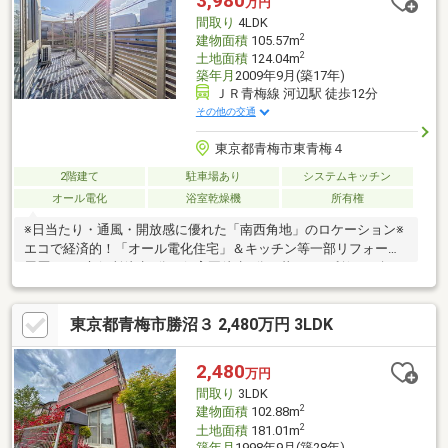
3,980
万円
間取り
4LDK
2
建物面積
105.57m
2
土地面積
124.04m
築年月
2009年9月(築17年)
ＪＲ青梅線 河辺駅 徒歩12分
その他の交通
東京都青梅市東青梅４
2階建て
駐車場あり
システムキッチン
オール電化
浴室乾燥機
所有権
※日当たり・通風・開放感に優れた「南西角地」のロケーション※
エコで経済的！「オール電化住宅」＆キッチン等一部リフォーム
履歴あり※市役所徒歩1分・保育園徒歩7分！暮らしの利便がギュ
ッと凝縮※2駅利用可能＆「東青梅」駅徒歩7分の平坦で歩きやす
い安心アクセス※主寝室9帖超！ご家族のライフスタイルに寄り添
東京都青梅市勝沼３ 2,480万円 3LDK
う開放的な間取り◆東宝ハウスクオリティで「買う先もずっと安
心」１）正直な情報：注意点も包み隠さずお伝えします。２）未
来設計：「未来カレンダー」で最適なローンをシミュレーショ
2,480
万円
ン。３）生涯サポート：「東宝ハウスNEXT」が購入後もずっと伴
間取り
3LDK
走します。
2
建物面積
102.88m
2
土地面積
181.01m
築年月
1998年9月(築28年)