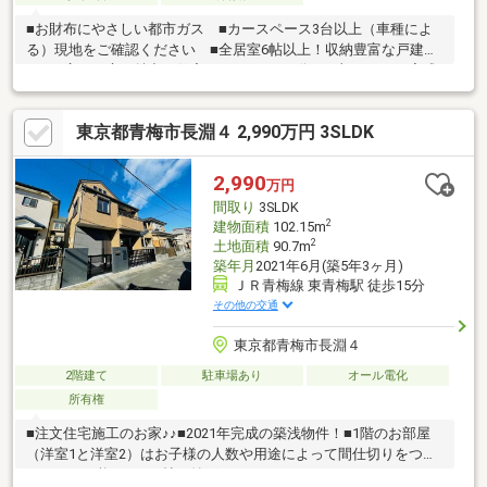
■お財布にやさしい都市ガス ■カースペース3台以上（車種によ
る）現地をご確認ください ■全居室6帖以上！収納豊富な戸建
て ■広いお庭が魅力の住宅 ■イメージ画像はAI加工による完成
予想図(イメージ)です。実際の建物・周辺環境とは異なる場合が
あるがございます。ぜひ現地をご見学ください。 担当スタッフ
東京都青梅市長淵４ 2,990万円 3SLDK
がご案内いたします。
2,990
万円
間取り
3SLDK
2
建物面積
102.15m
2
土地面積
90.7m
築年月
2021年6月(築5年3ヶ月)
ＪＲ青梅線 東青梅駅 徒歩15分
その他の交通
東京都青梅市長淵４
2階建て
駐車場あり
オール電化
所有権
■注文住宅施工のお家♪♪■2021年完成の築浅物件！■1階のお部屋
（洋室1と洋室2）はお子様の人数や用途によって間仕切りをつく
ることも可能です■６帖の納戸やウォークインクローゼット・シ