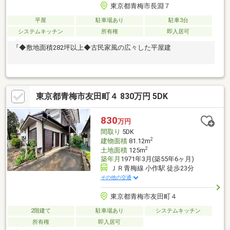
東京都青梅市長淵７
平屋
駐車場あり
駐車3台
システムキッチン
所有権
即入居可
『◆敷地面積282坪以上◆古民家風の広々した平屋建
東京都青梅市友田町４ 830万円 5DK
830
万円
間取り
5DK
2
建物面積
81.12m
2
土地面積
125m
築年月
1971年3月(築55年6ヶ月)
ＪＲ青梅線 小作駅 徒歩23分
その他の交通
東京都青梅市友田町４
2階建て
駐車場あり
システムキッチン
所有権
即入居可