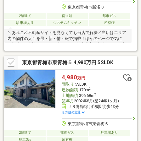
東京都青梅市勝沼３
2階建て
南道路
都市ガス
駐車場あり
システムキッチン
所有権
＼あれこれ不動産サイトを見なくても当店で解決／当店はエリア
内の物件の大半を最・新・情・報で掲載！ほかのページで気にな
る物件もご相談ください。◆LDK20.9帖◆豊富な収納スペース◆
小屋裏収納◆全居室6帖以上◆吹抜◆陽当たり良好◆通風良好◆
眺望良好
東京都青梅市東青梅５ 4,980万円 5SLDK
4,980
万円
間取り
5SLDK
2
建物面積
170m
2
土地面積
396.68m
築年月
2002年8月(築24年1ヶ月)
ＪＲ青梅線 河辺駅 徒歩13分
その他の交通
東京都青梅市東青梅５
2階建て
都市ガス
駐車場あり
駐車3台
所有権