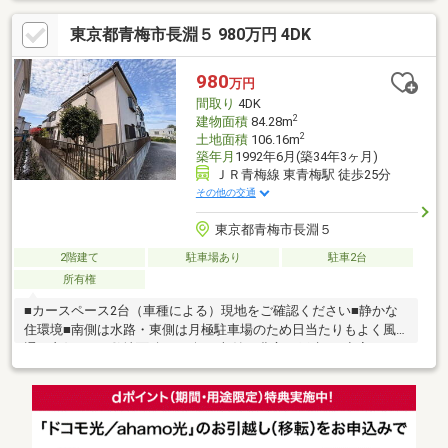
東京都青梅市長淵５ 980万円 4DK
980
万円
間取り
4DK
2
建物面積
84.28m
2
土地面積
106.16m
築年月
1992年6月(築34年3ヶ月)
ＪＲ青梅線 東青梅駅 徒歩25分
その他の交通
東京都青梅市長淵５
2階建て
駐車場あり
駐車2台
所有権
■カースペース2台（車種による）現地をご確認ください■静かな
住環境■南側は水路・東側は月極駐車場のため日当たりもよく風
通し良好です■敷地面積32.11坪！収納も豊富な戸建て■空室のた
め内見も可能です！ぜひご検討ください