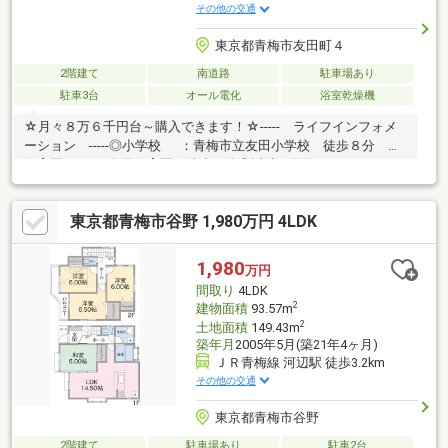
その他の交通
東京都青梅市友田町４
2階建て
南道路
駐車場あり
駐車3台
オール電化
浴室乾燥機
☆月々８万６千円台～購入できます！☆----- ライフインフォメ
ーション -----◎小学校 ：青梅市立友田小学校 徒歩８分 ◎
保育園 ：友田保育園 徒歩４分◎近隣お買物 ：スーパーオ
ザム友田店 徒歩７分 ◎公共施設 ：湯本緑地 徒歩１
４分---------- ライフイメージ ----------☆LDK１８帖！■平成２５
東京都青梅市谷野 1,980万円 4LDK
年９月築のオール電化中古戸建！■自然に恵まれた潤いある住環
境♪■閑静な住宅街に立地！陽当たり・風通し・開放感良好♪【コ
スモホームでは専属の担当者がトータルサポート致します】物件
1,980
万円
のこと、小さな疑問等ございましたらお気軽にお問い合わせくだ
間取り
4LDK
さい♪
2
建物面積
93.57m
2
土地面積
149.43m
築年月
2005年5月(築21年4ヶ月)
ＪＲ青梅線 河辺駅 徒歩3.2km
その他の交通
東京都青梅市谷野
2階建て
駐車場あり
駐車2台