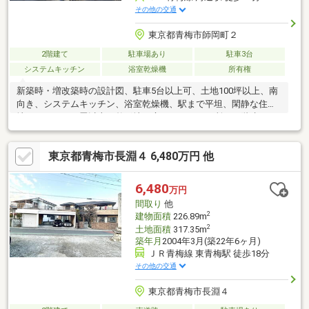
その他の交通
東京都青梅市師岡町２
2階建て
駐車場あり
駐車3台
システムキッチン
浴室乾燥機
所有権
新築時・増改築時の設計図、駐車5台以上可、土地100坪以上、南
向き、システムキッチン、浴室乾燥機、駅まで平坦、閑静な住宅
地、ＬＤＫ１５畳以上、整形地、庭、トイレ２ヶ所、２階建、ウ
ッドデッキ、庭にトイレキッチン付き10.5帖の離れがあります！
行き止まりに物件がありますので、車通り抜けできないのでお子
東京都青梅市長淵４ 6,480万円 他
様のいる家庭でも安心です。
6,480
万円
間取り
他
2
建物面積
226.89m
2
土地面積
317.35m
築年月
2004年3月(築22年6ヶ月)
ＪＲ青梅線 東青梅駅 徒歩18分
その他の交通
東京都青梅市長淵４