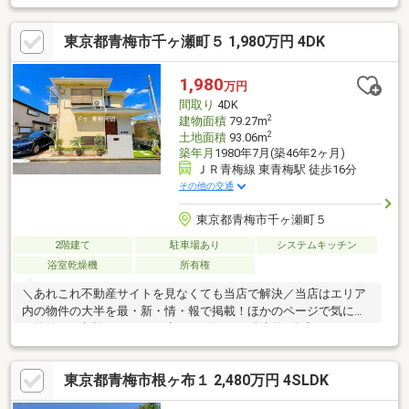
ューズインクローゼットなど豊富な収納■使い方いろいろ♪約15帖
と広い小屋裏収納■屋根付きカースペース1台（車種による 現地
東京都青梅市千ヶ瀬町５ 1,980万円 4DK
をご確認ください）雨の日に便利ですオール電化住宅■用途地
域：近隣商業地域 建ぺい率80％ 容積率３００％■私道持分あ
り
1,980
万円
間取り
4DK
2
建物面積
79.27m
2
土地面積
93.06m
築年月
1980年7月(築46年2ヶ月)
ＪＲ青梅線 東青梅駅 徒歩16分
その他の交通
東京都青梅市千ヶ瀬町５
2階建て
駐車場あり
システムキッチン
浴室乾燥機
所有権
＼あれこれ不動産サイトを見なくても当店で解決／当店はエリア
内の物件の大半を最・新・情・報で掲載！ほかのページで気にな
る物件もご相談ください。◆コンビニまで徒歩約3分◆スーパー
まで徒歩約6分◆ドラッグストアまで徒歩約6分◆豊富な収納スペ
ース◆庭あり◆閑静な住宅街◆私道の持分は分譲した会社が所有
東京都青梅市根ヶ布１ 2,480万円 4SLDK
しています