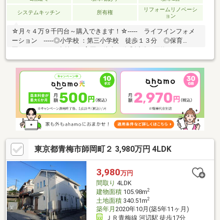
リフォームリノベーシ
システムキッチン
所有権
ョン
☆月々４万９千円台～購入できます！☆----- ライフインフォメ
ーション -----◎小学校 ：第三小学校 徒歩１３分 ◎保育
園 ：かすみ台第三保育園 徒歩３分◎近隣お買物 ：スーパー
オザム青梅今寺店 徒歩２５分 ◎公共施設 ：東原公
園 徒歩２８分---------- ライフイメージ ----------☆LDK１４．５
帖！■生活施設や教育施設が整った快適な住環境♪■自然豊かで穏
やかな住宅地に立地している中古戸建！【コスモホームでは専属
の担当者がトータルサポート致します】物件のこと、小さな疑問
等ございましたらお気軽にお問い合わせください♪
東京都青梅市師岡町２ 3,980万円 4LDK
3,980
万円
間取り
4LDK
2
建物面積
105.98m
2
土地面積
340.51m
築年月
2020年10月(築5年11ヶ月)
ＪＲ青梅線 河辺駅 徒歩17分