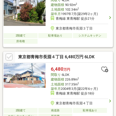
間取り
4LDK
2
建物面積
90.92m
2
土地面積
102.34m
築年月
1997年7月(築29年2ヶ月)
青梅線 東青梅駅 徒歩21分
東京都青梅市長淵３丁目
2階建て
駐車場あり
システムキッチン
所有権
東京都青梅市長淵４丁目 6,480万円 6LDK
6,480
万円
間取り
6LDK
2
建物面積
226.89m
2
土地面積
317.35m
築年月
2004年3月(築22年6ヶ月)
青梅線 東青梅駅 徒歩18分
東京都青梅市長淵４丁目
2階建て
南道路
駐車場あり