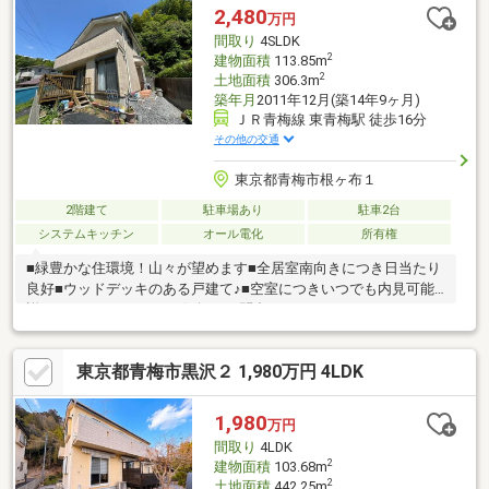
2,480
万円
間取り
4SLDK
2
建物面積
113.85m
2
土地面積
306.3m
築年月
2011年12月(築14年9ヶ月)
ＪＲ青梅線 東青梅駅 徒歩16分
その他の交通
東京都青梅市根ヶ布１
2階建て
駐車場あり
駐車2台
システムキッチン
オール電化
所有権
■緑豊かな住環境！山々が望めます■全居室南向きにつき日当たり
良好■ウッドデッキのある戸建て♪■空室につきいつでも内見可能■
詳しくはスタッフまでお気軽にお問合せ下さい！
東京都青梅市黒沢２ 1,980万円 4LDK
1,980
万円
間取り
4LDK
2
建物面積
103.68m
2
土地面積
442.25m