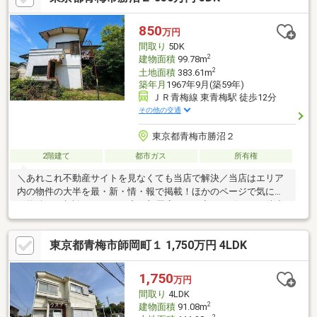
850
万円
間取り
5DK
2
建物面積
99.78m
2
土地面積
383.61m
築年月
1967年9月(築59年)
ＪＲ青梅線 東青梅駅 徒歩12分
その他の交通
東京都青梅市勝沼２
2階建て
都市ガス
所有権
＼あれこれ不動産サイトを見なくても当店で解決／当店はエリア
内の物件の大半を最・新・情・報で掲載！ほかのページで気にな
る物件もご相談ください。◆お部屋広々5DK◆コンビニまで徒歩
約8分◆公園まで徒歩約3分◆敷地面積100坪超
東京都青梅市師岡町１ 1,750万円 4LDK
1,750
万円
間取り
4LDK
2
建物面積
91.08m