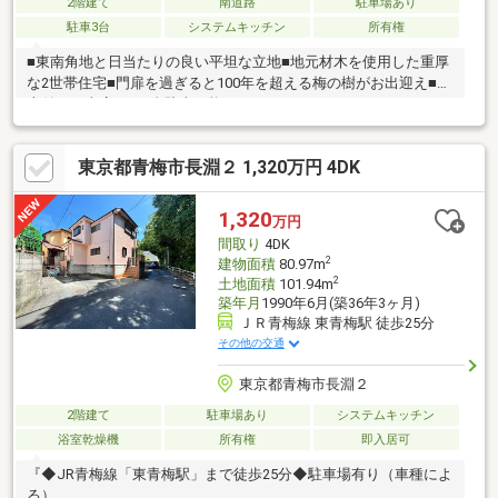
2階建て
南道路
駐車場あり
駐車3台
システムキッチン
所有権
■東南角地と日当たりの良い平坦な立地■地元材木を使用した重厚
な2世帯住宅■門扉を過ぎると100年を超える梅の樹がお出迎え■屋
上付きの車庫には3台駐車可能です。
東京都青梅市長淵２ 1,320万円 4DK
1,320
万円
間取り
4DK
2
建物面積
80.97m
2
土地面積
101.94m
築年月
1990年6月(築36年3ヶ月)
ＪＲ青梅線 東青梅駅 徒歩25分
その他の交通
東京都青梅市長淵２
2階建て
駐車場あり
システムキッチン
浴室乾燥機
所有権
即入居可
『◆JR青梅線「東青梅駅」まで徒歩25分◆駐車場有り（車種によ
る）