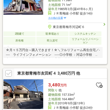
建物面積
71.38m
2
土地面積
71.1m
築年月
1985年3月(築41年6ヶ月)
ＪＲ青梅線 小作駅 徒歩14分
その他の交通
東京都青梅市河辺町６
2階建て
駐車場あり
システムキッチン
リフォームリノベーシ
所有権
即入居可
ョン
☆月々５万円台～購入できます！☆＼フルリフォーム再生住宅／-
---- ライフインフォメーション -----◎小学校 ：河辺小学校 徒
歩１０分 ◎保育園 ：梨の木保育園 徒歩４分◎近隣お買物 ：
スーパーオサム徒歩７分 ファミリーマート 徒歩３分 ◎
最寄り駅 ：JR青梅線「小作」駅 徒歩１２分-------- リフォーム
東京都青梅市友田町４ 3,480万円 他
内容 --------・トイレ新品・洗面台新品・キッチン新品・お風呂新
品・クロス新品・フローリング新品・建具新品・室内クリーニン
グ・クッションフロア新品・白蟻点検 ・給湯器新品【コスモホ
3,480
万円
ームでは専属の担当者がトータルサポート致します】
間取り
他
2
建物面積
157.33m
2
土地面積
164.48m
築年月
2013年9月(築13年)
ＪＲ青梅線 小作駅 徒歩24分