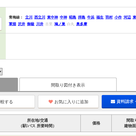
青梅線：
立川
西立川
東中神
中神
昭島
拝島
牛浜
福生
羽村
小作
河辺
軍畑
沢井
御嶽
川井
古里
鳩ノ巣
白丸
奥多摩
間取り図付き表示
お気に入りに追加
資料請求
所在地/交通
間取
価格
（駅/バス 所要時間）
建物面