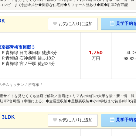
コンビニまで徒歩約4分◆閑静な住宅街◆リフォーム歴あり◆庭◆駐車2台可能
DK
見学予約
お気に入りに追加
東京都青梅市梅郷３
1,750
ＪＲ青梅線 日向和田駅 徒歩8分
4LD
ＪＲ青梅線 石神前駅 徒歩18分
万円
98.82
ＪＲ青梅線 宮ノ平駅 徒歩24分
ステムキッチン
所有権
産サイトを見なくても当店で解決／当店はエリア内の物件の大半を最・新・情・報
駐車2台可能（車種による）◆全居室収納◆屋根裏収納◆小中学校まで徒歩約10分
3LDK
見学予約
お気に入りに追加