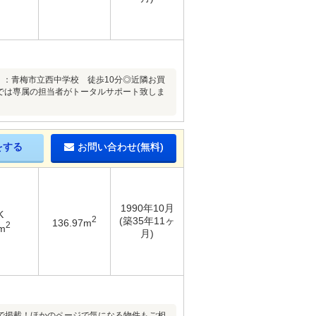
校 ：青梅市立西中学校 徒歩10分◎近隣お買
では専属の担当者がトータルサポート致しま
をする
お問い合わせ(無料)
1990年10月
K
2
(築35年11ヶ
136.97m
2
m
月)
で掲載！ほかのページで気になる物件もご相