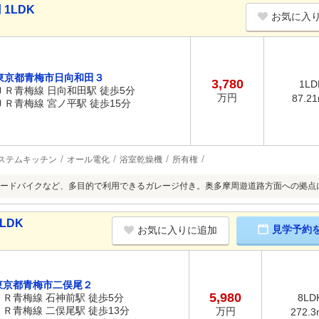
1LDK
お気に入
東京都青梅市日向和田３
3,780
1LD
ＪＲ青梅線 日向和田駅 徒歩5分
万円
87.2
ＪＲ青梅線 宮ノ平駅 徒歩15分
ステムキッチン
オール電化
浴室乾燥機
所有権
ードバイクなど、多目的で利用できるガレージ付き。奥多摩周遊道路方面への拠点に
LDK
見学予約
お気に入りに追加
東京都青梅市二俣尾２
5,980
ＪＲ青梅線 石神前駅 徒歩5分
8LD
ＪＲ青梅線 二俣尾駅 徒歩13分
万円
272.3