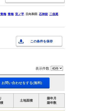
東青梅
青梅
宮ノ平
日向和田
石神前
二俣尾
この条件を保存
表示件数
・お問い合わせをする(無料)
り
築年月
土地面積
積
築年数