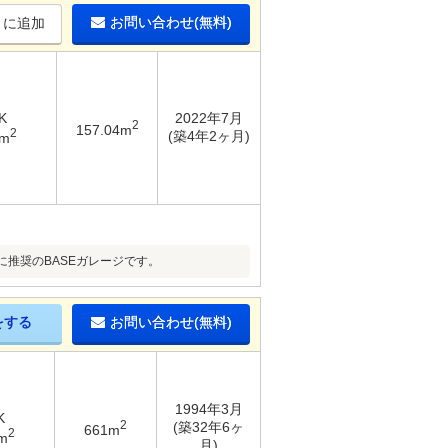
お問い合わせ(無料)
りに追加
K
2022年7月
2
157.04m
2
(築4年2ヶ月)
1m
推奨のBASEガレージです。
をする
お問い合わせ(無料)
1994年3月
K
2
(築32年6ヶ
661m
2
m
月)