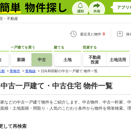
住宅・不動産
0
最近見た物件
保
一戸建てを買う
建てる
投資する
不動産
古
新築
中古
土地
土地活用
投資
京都
>
青梅市
>
青梅線
>
日向和田駅の中古一戸建て 物件一覧
の中古一戸建て・中古住宅 物件一覧
一軒家などの中古一戸建て物件をご紹介します。中古物件、中古一軒家、
物面積・土地面積・間取り・人気のこだわり条件から物件を簡単検索。理
更して再検索