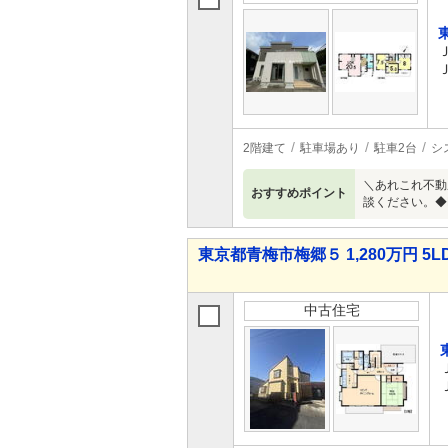
2階建て
駐車場あり
駐車2台
シ
＼あれこれ不動
おすすめポイント
談ください。◆
東京都青梅市梅郷５ 1,280万円 5L
中古住宅