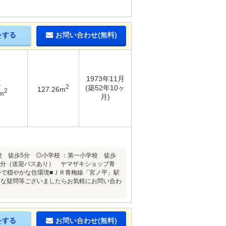
をする
お問い合わせ(無料)
1973年11月
K
2
(築52年10ヶ
127.26m
2
m
月)
中学校 徒歩5分 ◎小学校 ：第一小学校 徒歩
1分（送迎バスあり） ヤマザキショップ青
■緑豊かで穏やかな住環境■ＪＲ青梅線「宮ノ平」駅
さな疑問等ございましたらお気軽にお問い合わ
をする
お問い合わせ(無料)