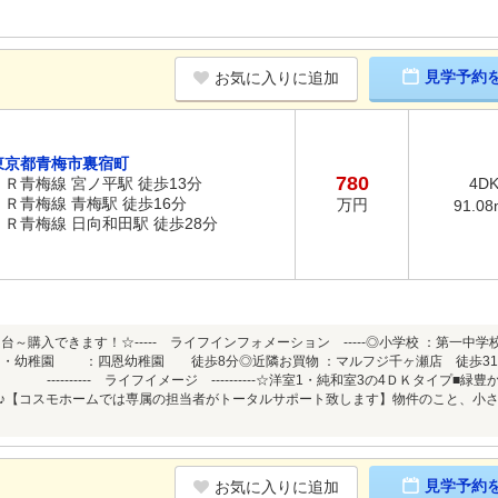
見学予約
お気に入りに追加
東京都青梅市裏宿町
780
ＪＲ青梅線 宮ノ平駅 徒歩13分
4D
ＪＲ青梅線 青梅駅 徒歩16分
万円
91.08
ＪＲ青梅線 日向和田駅 徒歩28分
台～購入できます！☆----- ライフインフォメーション -----◎小学校 ：第一
園・幼稚園 ：四恩幼稚園 徒歩8分◎近隣お買物 ：マルフジ千ヶ瀬店 徒歩3
--------- ライフイメージ ----------☆洋室1・純和室3の4ＤＫタイプ
♪【コスモホームでは専属の担当者がトータルサポート致します】物件のこと、小
見学予約
お気に入りに追加