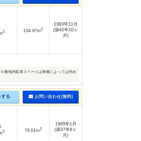
1983年11月
K
2
(築42年10ヶ
134.97m
2
m
月)
♪※敷地内駐車スペースは車種によっては停め
をする
お問い合わせ(無料)
1989年1月
K
2
(築37年8ヶ
79.01m
2
m
月)