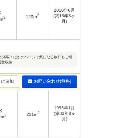
2010年6月
K
2
(築16年3ヶ
120m
2
2m
月)
で掲載！ほかのページで気になる物件もご相
居室収納
お問い合わせ(無料)
りに追加
1993年1月
K
2
(築33年8ヶ
231m
2
8m
月)