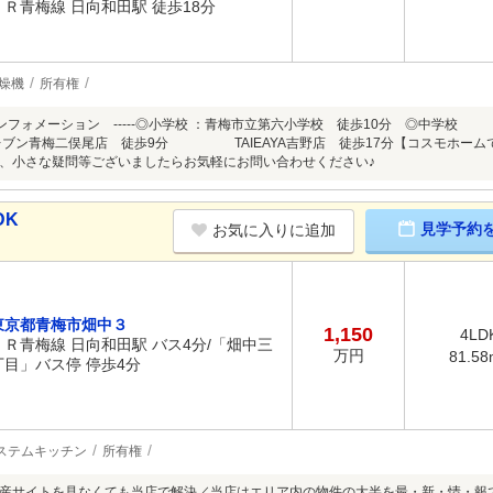
ＪＲ青梅線 日向和田駅 徒歩18分
燥機
所有権
イフインフォメーション -----◎小学校 ：青梅市立第六小学校 徒歩10分 ◎中学
レブン青梅二俣尾店 徒歩9分 TAIEAYA吉野店 徒歩17分【コスモホーム
、小さな疑問等ございましたらお気軽にお問い合わせください♪
DK
見学予約
お気に入りに追加
東京都青梅市畑中３
1,150
4LD
ＪＲ青梅線 日向和田駅 バス4分/「畑中三
万円
81.58
丁目」バス停 停歩4分
ステムキッチン
所有権
産サイトを見なくても当店で解決／当店はエリア内の物件の大半を最・新・情・報