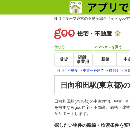
NTTグループ運営の不動産総合サイト goo
借りる
マンションを買う
店舗･
賃貸
新築
中
事業用
住宅・不動産
>
中古一戸建て
>
首都圏
>
東
日向和田駅(東京都)
日向和田駅(東京都)の中古住宅、中古
を探すならgoo住宅・不動産。価格・建
がサポートします。
探したい物件の路線・検索条件を変