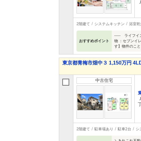
2階建て
システムキッチン
浴室乾
----- ラ
おすすめポイント
物 ：セブンイ
す】物件のこと
東京都青梅市畑中３ 1,150万円 4L
中古住宅
2階建て
駐車場あり
駐車2台
シ
＼あれこれ不動