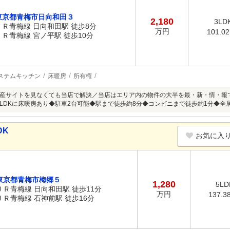
東京都青梅市日向和田３
2,180
3LD
ＪＲ青梅線 日向和田駅 徒歩8分
万円
101.0
ＪＲ青梅線 宮ノ平駅 徒歩10分
ステムキッチン
床暖房
所有権
産サイトを見なくても当店で解決／当店はエリア内の物件の大半を最・新・情・報
LDKに床暖房あり◆駐車2台可能◆駅まで徒歩約8分◆コンビニまで徒歩約1分◆全
DK
お気に入
東京都青梅市梅郷５
1,280
5LD
ＪＲ青梅線 日向和田駅 徒歩11分
万円
137.3
ＪＲ青梅線 石神前駅 徒歩16分