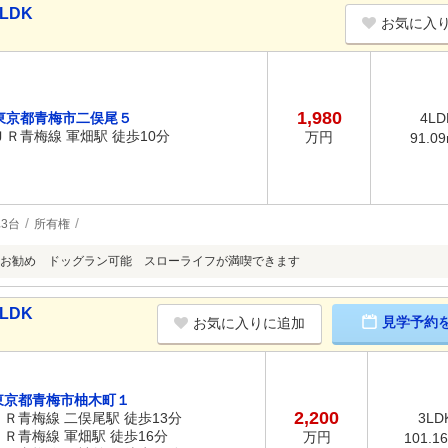
LDK
お気に入
1,980
東京都青梅市二俣尾５
4LD
ＪＲ青梅線 軍畑駅 徒歩10分
万円
91.0
3台
所有権
お勧め ドッグラン可能 スローライフが満喫できます
LDK
見学予約
お気に入りに追加
東京都青梅市柚木町１
2,200
ＪＲ青梅線 二俣尾駅 徒歩13分
3LD
ＪＲ青梅線 軍畑駅 徒歩16分
万円
101.1