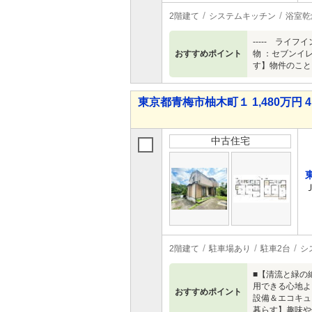
2階建て
システムキッチン
浴室乾
----- ラ
おすすめポイント
物 ：セブンイ
す】物件のこと
東京都青梅市柚木町１ 1,480万円 4
中古住宅
2階建て
駐車場あり
駐車2台
シ
■【清流と緑の
用できる心地よ
おすすめポイント
設備＆エコキュ
暮らす】趣味や