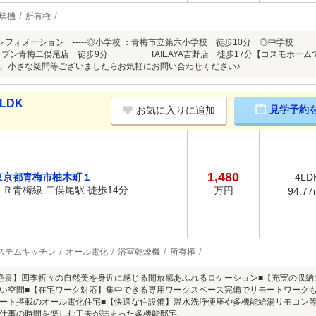
燥機
所有権
イフインフォメーション -----◎小学校 ：青梅市立第六小学校 徒歩10分 ◎中学
レブン青梅二俣尾店 徒歩9分 TAIEAYA吉野店 徒歩17分【コスモホーム
、小さな疑問等ございましたらお気軽にお問い合わせください♪
LDK
見学予約
お気に入りに追加
1,480
東京都青梅市柚木町１
4LD
ＪＲ青梅線 二俣尾駅 徒歩14分
万円
94.77
ステムキッチン
オール電化
浴室乾燥機
所有権
絶景】四季折々の自然美を身近に感じる開放感あふれるロケーション■【充実の収納
い空間■【在宅ワーク対応】集中できる専用ワークスペース完備でリモートワークも
ート搭載のオール電化住宅■【快適な住設備】温水洗浄便座や多機能給湯リモコン
仕事の時間を楽しむ工夫が詰まった多機能邸宅