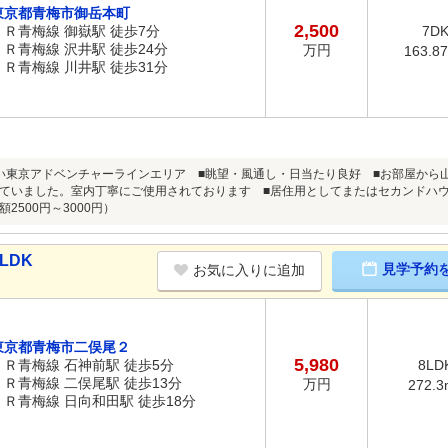
東京都青梅市御岳本町
2,500
ＪＲ青梅線 御嶽駅 徒歩7分
7D
ＪＲ青梅線 沢井駅 徒歩24分
万円
163.8
ＪＲ青梅線 川井駅 徒歩31分
い東京アドベンチャーラインエリア ■眺望・風通し・日当たり良好 ■お部屋から山並
ていました。室内丁寧にご使用されております ■居住用としてまたはセカンドハ
2500円～3000円）
LDK
見学予約
お気に入りに追加
東京都青梅市二俣尾２
5,980
ＪＲ青梅線 石神前駅 徒歩5分
8LD
ＪＲ青梅線 二俣尾駅 徒歩13分
万円
272.3
ＪＲ青梅線 日向和田駅 徒歩18分