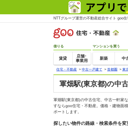
NTTグループ運営の不動産総合サイト goo
借りる
マンションを買う
店舗･
賃貸
新築
中
事業用
住宅・不動産
>
中古一戸建て
>
首都圏
>
東
軍畑駅(東京都)の中
軍畑駅(東京都)の中古住宅、中古一軒
すならgoo住宅・不動産。価格・建物面
ポートします。
探したい物件の路線・検索条件を変