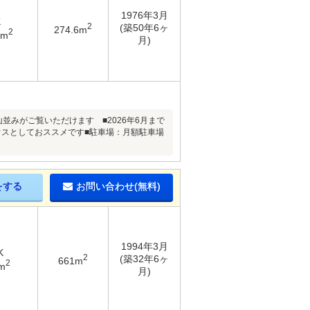
1976年3月
K
2
(築50年6ヶ
274.6m
2
7m
月)
みがご覧いただけます ■2026年6月まで
ウスとしておススメです■駐車場：月額駐車場
をする
お問い合わせ(無料)
1994年3月
K
2
(築32年6ヶ
661m
2
m
月)