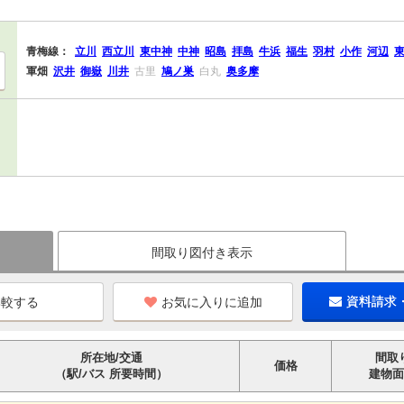
青梅線：
立川
西立川
東中神
中神
昭島
拝島
牛浜
福生
羽村
小作
河辺
軍畑
沢井
御嶽
川井
古里
鳩ノ巣
白丸
奥多摩
間取り図付き表示
お気に入りに追加
資料請求
所在地/交通
間取
価格
（駅/バス 所要時間）
建物面