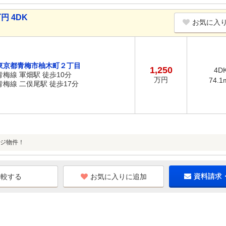
円 4DK
お気に入
東京都青梅市柚木町２丁目
1,250
4D
青梅線 軍畑駅 徒歩10分
万円
74.1
青梅線 二俣尾駅 徒歩17分
ジ物件！
お気に入りに追加
資料請求