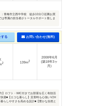
校 ：青梅市立西中学校 徒歩10分◎近隣お買
では専属の担当者がトータルサポート致しま
をする
お問い合わせ(無料)
2008年6月
K
2
(築18年3ヶ
139m
2
m
月)
力】ロフト・WIC付きでお部屋を広く有効活
快適■【エコな暮らし】災害時も心強いV2H
等暮らしやすさを高める設計■【豊かな自然と