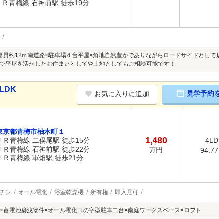
ＪＲ青梅線 石神前駅 徒歩19分
幅員約12ｍ南道路×駐車場４台平屋×角地自然豊かでありながらロードサイドとして
で平屋を活かしたお住まいとしてや土地としてもご相談可能です！
LDK
見学予約
お気に入りに追加
東京都青梅市柚木町１
1,480
ＪＲ青梅線 二俣尾駅 徒歩15分
4LD
ＪＲ青梅線 石神前駅 徒歩22分
万円
94.7
ＪＲ青梅線 軍畑駅 徒歩21分
チン
オール電化
浴室乾燥機
所有権
即入居可
×蓄電池築浅物件×オール電化コの字型駐車二台×南庭ワークスペース×ロフト