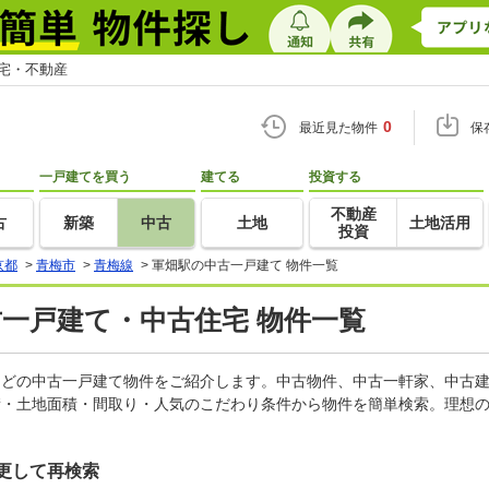
住宅・不動産
0
最近見た物件
保
一戸建てを買う
建てる
投資する
不動産
古
新築
中古
土地
土地活用
投資
京都
>
青梅市
>
青梅線
>
軍畑駅の中古一戸建て 物件一覧
古一戸建て・中古住宅 物件一覧
家などの中古一戸建て物件をご紹介します。中古物件、中古一軒家、中古
積・土地面積・間取り・人気のこだわり条件から物件を簡単検索。理想の
更して再検索