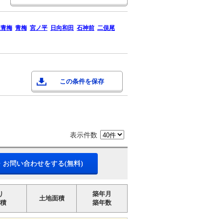
東青梅
青梅
宮ノ平
日向和田
石神前
二俣尾
この条件を保存
表示件数
・お問い合わせをする(無料)
り
築年月
土地面積
積
築年数