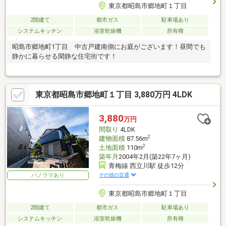
東京都昭島市郷地町１丁目
2階建て
都市ガス
駐車場あり
システムキッチン
浴室乾燥機
所有権
昭島市郷地町1丁目 中古戸建南側にお庭がございます！昼間でも
静かに暮らせる閑静な住宅街です！
東京都昭島市郷地町１丁目 3,880万円 4LDK
3,880
万円
間取り
4LDK
2
建物面積
87.56m
2
土地面積
110m
築年月
2004年2月(築22年7ヶ月)
青梅線 西立川駅 徒歩12分
その他の交通
パノラマあり
東京都昭島市郷地町１丁目
2階建て
都市ガス
駐車場あり
システムキッチン
浴室乾燥機
所有権