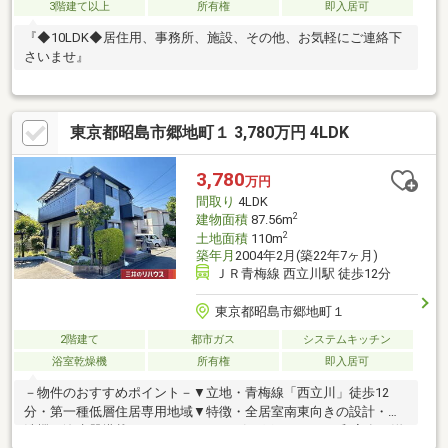
3階建て以上
所有権
即入居可
『◆10LDK◆居住用、事務所、施設、その他、お気軽にご連絡下
さいませ』
東京都昭島市郷地町１ 3,780万円 4LDK
3,780
万円
間取り
4LDK
2
建物面積
87.56m
2
土地面積
110m
築年月
2004年2月(築22年7ヶ月)
ＪＲ青梅線 西立川駅 徒歩12分
東京都昭島市郷地町１
2階建て
都市ガス
システムキッチン
浴室乾燥機
所有権
即入居可
－物件のおすすめポイント－▼立地・青梅線「西立川」徒歩12
分・第一種低層住居専用地域▼特徴・全居室南東向きの設計・食
洗機・浄水器搭載のキッチン・LDと引き戸でつながる和室有・洋