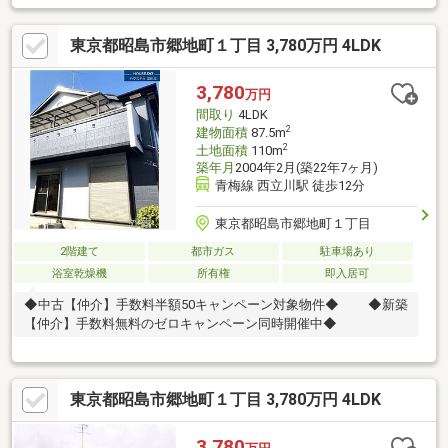
東京都昭島市郷地町１丁目 3,780万円 4LDK
3,780
万円
間取り
4LDK
2
建物面積
87.5m
2
土地面積
110m
築年月
2004年2月(築22年7ヶ月)
青梅線 西立川駅 徒歩12分
東京都昭島市郷地町１丁目
2階建て
都市ガス
駐車場あり
浴室乾燥機
所有権
即入居可
◆中古【仲介】手数料半額50キャンペーン対象物件◆ ◆新築
【仲介】手数料無料のゼロキャンペーン同時開催中◆
東京都昭島市郷地町１丁目 3,780万円 4LDK
3,780