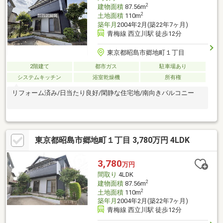
2
建物面積
87.56m
2
土地面積
110m
築年月
2004年2月(築22年7ヶ月)
青梅線 西立川駅 徒歩12分
東京都昭島市郷地町１丁目
2階建て
都市ガス
駐車場あり
システムキッチン
浴室乾燥機
所有権
リフォーム済み/日当たり良好/閑静な住宅地/南向きバルコニー
東京都昭島市郷地町１丁目 3,780万円 4LDK
3,780
万円
間取り
4LDK
2
建物面積
87.56m
2
土地面積
110m
築年月
2004年2月(築22年7ヶ月)
青梅線 西立川駅 徒歩12分