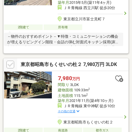
築年月
2015年5月(築11年4ヶ月)
ＪＲ青梅線 西立川駅 徒歩20分
東京都立川市富士見町７
2階建て
所有権
－物件のおすすめポイント－▼特徴・コミュニケーションの機会
が増えるリビングイン階段・会話の弾む対面式キッチン採用(床下
収納有)・水回りが集約されており、家事動線良好・LDK横に足を
伸ばしてくつろげる和室有・南向きバルコニーが面す約7.0帖マル
チスペース・2階ホールにWICがあり、ご家族の衣類など集約可
東京都昭島市もくせいの杜２ 7,980万円 3LDK
能・各階にトイレを配置▼周辺環境・ミニコープ立川店 徒歩4分
(約320m)・なかよし広場 徒歩2分(約120m)・立川市立新生小学校
徒歩5分(約350m)■ ご希望の住まい探しをお手伝いします
7,980
万円
━━━━━・・・物件の詳細・ご相談はお気軽にお問い合わせく
間取り
3LDK
ださい。
2
建物面積
109.33m
2
土地面積
115.1m
築年月
2021年11月(築4年10ヶ月)
ＪＲ青梅線 東中神駅 徒歩10分
その他の交通
東京都昭島市もくせいの杜２
2階建て
南道路
都市ガス