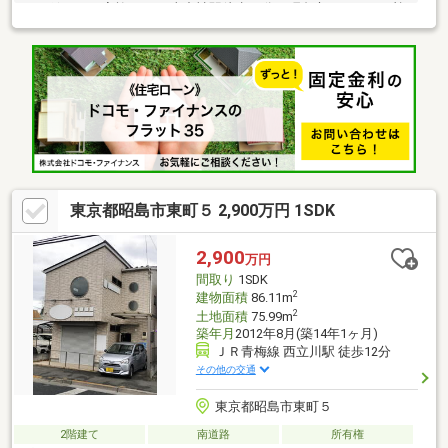
らも欲しいご家族へ～JR東中神駅徒歩11分。昭島市もくせいの杜
の閑静な街並みに佇む3LDK！土地118㎡超のゆとりに加え、スー
パー・学校が徒歩圏内！昭和記念公園やららぽーと立川立飛、
IKEA立川も近く、子育ても休日も快適に！利便性と自然が調和し
た、家族にうれしい住まいです。～お好きな日時にご内見可能～
「宅地建物取引士」、「住宅ローンアドバイザー」資格保有者が
担当いたします！住宅ローン無料相談承ります！お気軽にお問合
せください！
東京都昭島市東町５ 2,900万円 1SDK
2,900
万円
間取り
1SDK
2
建物面積
86.11m
2
土地面積
75.99m
築年月
2012年8月(築14年1ヶ月)
ＪＲ青梅線 西立川駅 徒歩12分
その他の交通
東京都昭島市東町５
2階建て
南道路
所有権