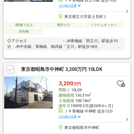
ＪＲ青梅線 西立川駅 徒歩10分
その他の交通
東京都立川市富士見町１
3階建て以上
都市ガス
システムキッチン
所有権
◇アクセス ・JR青梅線「西立川」駅徒歩10
分・JR中央線、青梅線、南武線「立川」駅徒歩18分 ◇
セールスポイント・２沿線以上利用可・車庫あり（車種によ
る）・３階建て・３ＬＤＫ・ＬＤＫは１５．３帖◇設備・仕様・
システムキッチン・浄水器・食器洗い乾燥機・追い焚き・モニタ
東京都昭島市中神町 3,200万円 10LDK
ー付きインターホン【ライフインフォメーショ
ン】 ・ファミリーマート立川富士見町店まで約
170ｍ徒歩3分 ・ウェルパーク薬局西立川店まで約700ｍ
3,200
万円
徒歩9分 ・さえき西立食品館まで約440m徒歩6分
間取り
10LDK
2
建物面積
136.31m
2
土地面積
108.74m
築年月
1990年3月(築36年6ヶ月)
ＪＲ青梅線 中神駅 徒歩12分
その他の交通
東京都昭島市中神町