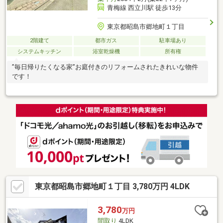
青梅線 西立川駅 徒歩13分
東京都昭島市郷地町１丁目
2階建て
都市ガス
駐車場あり
システムキッチン
浴室乾燥機
所有権
”毎日帰りたくなる家”お庭付きのリフォームされたきれいな物件
です！
東京都昭島市郷地町１丁目 3,780万円 4LDK
3,780
万円
間取り
4LDK