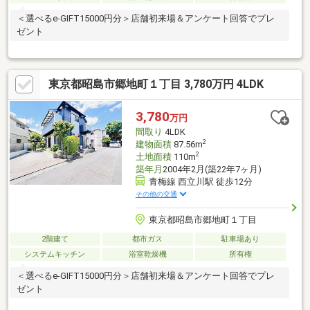
＜選べるe-GIFT15000円分＞店舗初来場＆アンケート回答でプレ
ゼント
東京都昭島市郷地町１丁目 3,780万円 4LDK
3,780
万円
間取り
4LDK
2
建物面積
87.56m
2
土地面積
110m
築年月
2004年2月(築22年7ヶ月)
青梅線 西立川駅 徒歩12分
その他の交通
東京都昭島市郷地町１丁目
2階建て
都市ガス
駐車場あり
システムキッチン
浴室乾燥機
所有権
＜選べるe-GIFT15000円分＞店舗初来場＆アンケート回答でプレ
ゼント