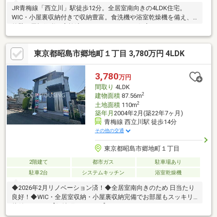
JR青梅線「西立川」駅徒歩12分。全居室南向きの4LDK住宅。
WIC・小屋裏収納付きで収納豊富。食洗機や浴室乾燥機を備え、
外壁・屋根修繕も実施済みのリノベーション住宅です。
東京都昭島市郷地町１丁目 3,780万円 4LDK
3,780
万円
間取り
4LDK
2
建物面積
87.56m
2
土地面積
110m
築年月
2004年2月(築22年7ヶ月)
青梅線 西立川駅 徒歩14分
その他の交通
東京都昭島市郷地町１丁目
2階建て
都市ガス
駐車場あり
駐車2台
システムキッチン
浴室乾燥機
◆2026年2月リノベーション済！◆全居室南向きのため 日当たり
良好！◆WIC・全居室収納・小屋裏収納完備でお部屋もスッキリ
片付きます！【郷地町1丁目15-2】