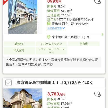
899
万円
間取り
3LDK
2
建物面積
63.04m
2
土地面積
57.65m
築年月
1977年11月(築48年10ヶ月)
青梅線 西立川駅 徒歩22分
その他の交通
東京都昭島市郷地町３丁目
2階建て
システムキッチン
所有権
リフォームリノベーシ
即入居可
ョン
・全室2面採光の明るい住まい・閑静な住宅地で叶える穏やかな新
生活！・室内綺麗にお使いです◎
東京都昭島市郷地町１丁目 3,780万円 4LDK
3,780
万円
間取り
4LDK
2
建物面積
87.56m
2
土地面積
110m