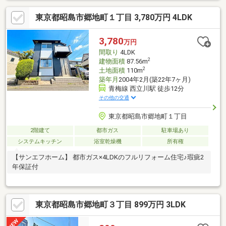
東京都昭島市郷地町１丁目 3,780万円 4LDK
3,780
万円
間取り
4LDK
2
建物面積
87.56m
2
土地面積
110m
築年月
2004年2月(築22年7ヶ月)
青梅線 西立川駅 徒歩12分
その他の交通
東京都昭島市郷地町１丁目
2階建て
都市ガス
駐車場あり
システムキッチン
浴室乾燥機
所有権
【サンエフホーム】 都市ガス×4LDKのフルリフォーム住宅♪瑕疵2
年保証付
東京都昭島市郷地町３丁目 899万円 3LDK