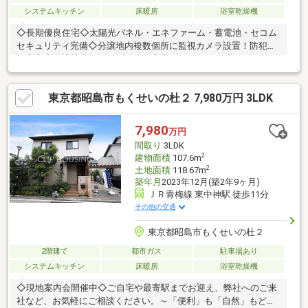
システムキッチン
床暖房
浴室乾燥機
◇長期優良住宅◇太陽光パネル・エネファーム・蓄電池・セコム
セキュリティ完備◇分譲地内複数個所に監視カメラ設置！防犯面
も安心◇分譲地内にクラブハウス完備！パーティーやテレワーク
など自由に使用可！（Wi-Fi完備）
東京都昭島市もくせいの杜２ 7,980万円 3LDK
7,980
万円
間取り
3LDK
2
建物面積
107.6m
2
土地面積
118.67m
築年月
2023年12月(築2年9ヶ月)
ＪＲ青梅線 東中神駅 徒歩11分
その他の交通
東京都昭島市もくせいの杜２
2階建て
都市ガス
駐車場あり
システムキッチン
床暖房
浴室乾燥機
◇現地案内会開催中◇ご自宅や最寄駅までお迎え、弊社へのご来
社など、お気軽にご相談ください。～「便利」も「自然」もどち