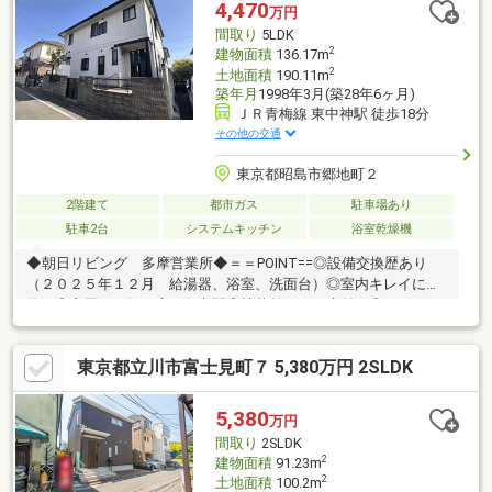
す。事前にご条件を伺えれば、ご案内もスムーズです。何なりと
4,470
万円
お申し付けください。
間取り
5LDK
2
建物面積
136.17m
2
土地面積
190.11m
築年月
1998年3月(築28年6ヶ月)
ＪＲ青梅線 東中神駅 徒歩18分
その他の交通
東京都昭島市郷地町２
2階建て
都市ガス
駐車場あり
駐車2台
システムキッチン
浴室乾燥機
◆朝日リビング 多摩営業所◆＝＝POINT==◎設備交換歴あり
（２０２５年１２月 給湯器、浴室、洗面台）◎室内キレイにお
使い◎窮屈さの無い広々住空間◎植栽整ったお庭付き◎カーポー
ト付き！駐車２台可！（※車種による）◎収納充実！WIC付き◎動
線豊か！開放感もUP！◎多摩川の自然を享受できます！＝＝周辺
東京都立川市富士見町７ 5,380万円 2SLDK
＝＝◆セブンイレブン昭島福島町１丁目店・・・徒歩４分◆オー
ケー立川富士見町店・・・徒歩１５分◆ビッグ・エー立川富士見
町店・・・徒歩１５分◆市立共成小学校・・・徒歩４分◆市立福
5,380
万円
島中学校・・・徒歩１０分◆昭和公園・・・徒歩１０分◆中西医
間取り
2SLDK
院・・・徒歩２分
2
建物面積
91.23m
2
土地面積
100.2m