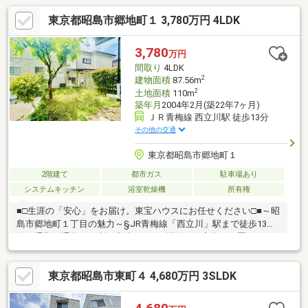
東京都昭島市郷地町１ 3,780万円 4LDK
3,780
万円
間取り
4LDK
2
建物面積
87.56m
2
土地面積
110m
築年月
2004年2月(築22年7ヶ月)
ＪＲ青梅線 西立川駅 徒歩13分
その他の交通
東京都昭島市郷地町１
2階建て
都市ガス
駐車場あり
システムキッチン
浴室乾燥機
所有権
■□生涯の「安心」をお届け。東宝ハウスにお任せください□■～昭
島市郷地町１丁目の魅力～§JR青梅線「西立川」駅まで徒歩13
分。通勤・通学に便利な立地です。§閑静な住宅街に位置してい
ます。§全居室が南向きで陽当り良好です。§浴室換気乾燥機や食
器洗乾燥機など、快適な毎日を支える設備付き。§WICや屋根裏収
東京都昭島市東町４ 4,680万円 3SLDK
納など、随所に収納スペースが設置されています。§昭島市立共
成小学校まで徒歩9分。通学負担が少ない距離です。§2026年2月
リノベーション済み。交換:キッチン、ユニットバス、洗面化粧