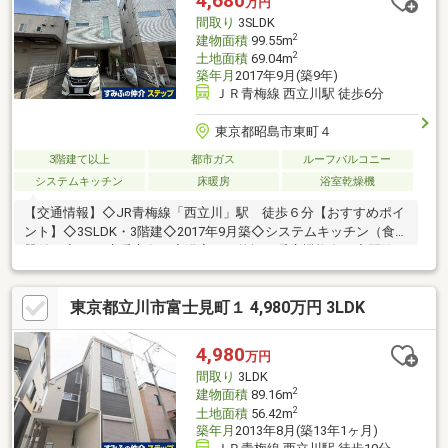
4,680
万円
台、トイレ 等貼替:壁・天井クロス、襖・障子 等その他:ハウスク
間取り
3SLDK
リーニング 等
2
建物面積
99.55m
2
土地面積
69.04m
築年月
2017年9月(築9年)
ＪＲ青梅線 西立川駅 徒歩6分
東京都昭島市東町４
3階建て以上
都市ガス
ルーフバルコニー
システムキッチン
床暖房
浴室乾燥機
【交通情報】◇JR青梅線「西立川」駅 徒歩６分【おすすめポイ
ント】◇3SLDK・3階建◇2017年9月築◇システムキッチン（食洗
器付）◇LDに床暖房有り◇浴室には乾燥・暖房機能有り◇閑静な
住宅街～ライフインフォメーション～◇昭島市立東小学校…約350
ｍ◇昭島市立昭和中学校…約700ｍ◇セブンイレブン昭島東町４丁
東京都立川市富士見町１ 4,980万円 3LDK
目店…約110ｍ◇さえき西立食品館…約440ｍ◇ウェルパーク薬局
西立川店…約200ｍ◇国営昭和記念公園…約670ｍ◇立川富士見郵
便局…約680ｍ◇東町児童遊園…約160ｍ
4,980
万円
間取り
3LDK
2
建物面積
89.16m
2
土地面積
56.42m
築年月
2013年8月(築13年1ヶ月)