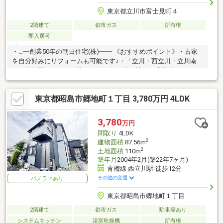
東京都立川市富士見町４
2階建て
都市ガス
所有権
即入居可
・…━創業50年の朝日住宅(株)━━ 《おすすめポイント》・古家
を自分好みにリフォームも可能です♪・「立川・西立川・立川南」
など複数駅アクセス可能！・約26坪の整形地、戸建用地としても
オススメです・お好きなハウスメーカにて建築可能です・駅まで
はフラットな道のり・立川市立第四小学校まで徒歩3分、お子様の
東京都昭島市郷地町１丁目 3,780万円 4LDK
通学も安心です♪・住宅ローンやリフォームのご相談承りま
す。 お気軽にお問い合わせください
♪━━━━━━━━━━━━━・‥…
3,780
万円
間取り
4LDK
2
建物面積
87.56m
2
土地面積
110m
築年月
2004年2月(築22年7ヶ月)
青梅線 西立川駅 徒歩12分
その他の交通
パノラマあり
東京都昭島市郷地町１丁目
2階建て
都市ガス
駐車場あり
システムキッチン
浴室乾燥機
所有権