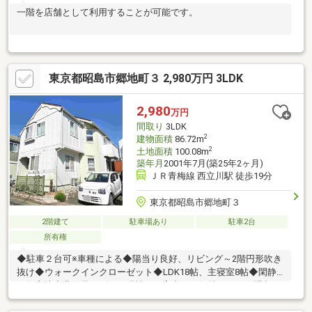
一階を店舗として利用することが可能です。
東京都昭島市郷地町３ 2,980万円 3LDK
2,980
万円
間取り
3LDK
2
建物面積
86.72m
2
土地面積
100.08m
築年月
2001年7月(築25年2ヶ月)
ＪＲ青梅線 西立川駅 徒歩19分
東京都昭島市郷地町３
2階建て
駐車場あり
駐車2台
所有権
◆駐車２台可※車種による◆陽当り良好、リビング～2階円形吹き
抜け◆ウォークインクローゼット◆LDK18帖、主寝室8帖◆閑静
な住宅地◆北欧風デザイン現地のご案内はお気兼ねなくお問合せ
ください。住宅ローンアドバイザーも常駐しておりますので、ロ
ーン相談もお気軽にお申し付けください。