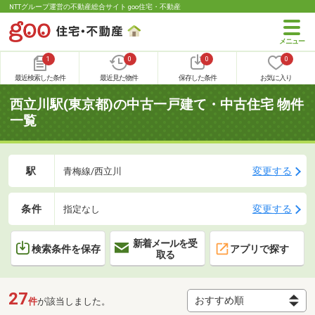
NTTグループ運営の不動産総合サイト goo住宅・不動産
1
0
0
0
最近検索した条件
最近見た物件
保存した条件
お気に入り
西立川駅(東京都)の中古一戸建て・中古住宅 物件
一覧
駅
変更する
青梅線/西立川
条件
変更する
指定なし
新着メールを受
検索条件を保存
アプリで探す
取る
27
件
が該当しました。