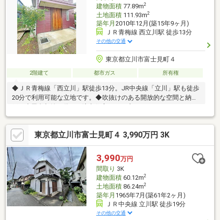
2
建物面積
77.89m
2
土地面積
111.93m
築年月
2010年12月(築15年9ヶ月)
ＪＲ青梅線 西立川駅 徒歩13分
その他の交通
東京都立川市富士見町４
2階建て
都市ガス
所有権
◆ＪＲ青梅線「西立川」駅徒歩13分。JR中央線「立川」駅も徒歩
20分で利用可能な立地です。◆吹抜けのある開放的な空間と納
戸・小屋裏収納を備えた注文住宅です。◆スーパー・ドラッグス
トア・医療施設が徒歩圏内に点在し、日々の生活をサポートしま
す。◆保育園・幼稚園・小学校が徒歩5分圏内にあり、通園・通
東京都立川市富士見町４ 3,990万円 3K
学にも便利です。
3,990
万円
間取り
3K
2
建物面積
60.12m
2
土地面積
86.24m
築年月
1965年7月(築61年2ヶ月)
ＪＲ中央線 立川駅 徒歩19分
その他の交通