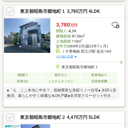
室3室に面する南東向きバルコニー・WIC・小屋裏収納等、随所に
収納有・お庭を設置・駐車場有(車種による)・即引渡し可(残金精
東京都昭島市郷地町１ 3,780万円 4LDK
算後)▼設備・浴室換気乾燥機・トイレ各階▼令和8年2月室内リフ
ォーム済・キッチン、UB、洗面化粧台、フローリング(1階フロ
ア)、壁・天井クロス 他■ ご希望の住まい探しをお手伝いします
3,780
万円
━━━━━・・・物件の詳細・ご相談はお気軽にお問い合わせく
間取り
4LDK
ださい。
2
建物面積
87.56m
2
土地面積
110m
築年月
2004年2月(築22年7ヶ月)
ＪＲ青梅線 西立川駅 徒歩14分
その他の交通
東京都昭島市郷地町１
2階建て
都市ガス
駐車場あり
駐車2台
システムキッチン
浴室乾燥機
●「え、ここ本当に中古？」収納豊富な美邸リノベ住宅● 水回り交
換済、暮らしやすく綺麗な4LDK戸建●全洋室クローゼット付き・
屋根裏収納・WICなど、収納充実物件！多収納で泣く泣く断捨離
せずに済みます♪～ご案内の流れ～◆弊社へのご来社◆ご自宅へ
お迎え◆最寄駅等でお待ち合わせ等、ご希望を仰って下さい！ご
東京都昭島市郷地町２ 4,470万円 5LDK
希望があれば、物件の周辺環境等もご案内をいたします。◆お問
合せ物件の他に、ご希望があれば他物件も多数ご案内いたしま