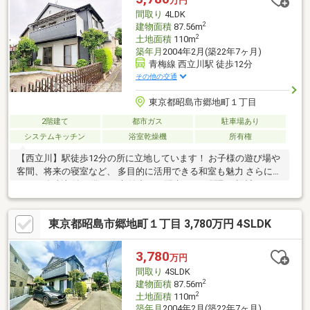
万円
間取り
4LDK
2
建物面積
87.56m
2
土地面積
110m
築年月
2004年2月(築22年7ヶ月)
青梅線 西立川駅 徒歩12分
その他の交通
東京都昭島市郷地町１丁目
2階建て
都市ガス
駐車場あり
システムキッチン
浴室乾燥機
所有権
【西立川】駅徒歩12分の所に立地しています！ お子様の遊び場や
客間、将来の寝室など、 多目的に活用できる和室も魅力 さらに
W.I.Cや各所収納も備え、 収納力にも配慮された間取り設計
東京都昭島市郷地町１丁目 3,780万円 4SLDK
3,780
万円
間取り
4SLDK
2
建物面積
87.56m
2
土地面積
110m
築年月
2004年2月(築22年7ヶ月)