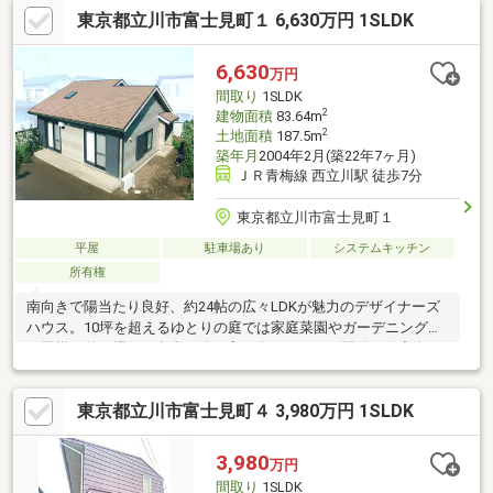
東京都立川市富士見町１ 6,630万円 1SLDK
6,630
万円
間取り
1SLDK
2
建物面積
83.64m
2
土地面積
187.5m
築年月
2004年2月(築22年7ヶ月)
ＪＲ青梅線 西立川駅 徒歩7分
東京都立川市富士見町１
平屋
駐車場あり
システムキッチン
所有権
南向きで陽当たり良好、約24帖の広々LDKが魅力のデザイナーズ
ハウス。10坪を超えるゆとりの庭では家庭菜園やガーデニング、
お子様の遊び場など多彩な使い方が楽しめます。閑静な住宅街に
位置し、敷地から残堀川遊歩道へ出られる自然豊かな住環境。昭
和記念公園まで徒歩8分で四季折々の自然を満喫できます。立川駅
東京都立川市富士見町４ 3,980万円 1SLDK
へアクセスしやすい隣駅利用で通勤・通学も便利。スーパーや小
学校も近く、子育て世帯にもおすすめの住環境です。
3,980
万円
間取り
1SLDK