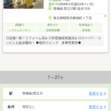
築年月
2004年2月(築22年7ヶ月)
青梅線 西立川駅 徒歩12分
東京都昭島市郷地町１丁目
2階建て
都市ガス
駐車場あり
システムキッチン
浴室乾燥機
所有権
◎設備一新！リフォーム済み ◎外壁修繕実施済み ◎スーパー・コ
ンビニも徒歩圏内！ ◆朝日リビング 多摩営業所◆
1～27
件
駅
変更する
青梅線/西立川
条件
変更する
指定なし