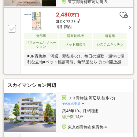
東京都青梅市河辺町５
2,480
万円
2
3LDK 72.23m
1階 南西
角部屋
浴室乾燥機
所有権
リフォームリノベー
ペット相談可
システムキッチン
ション
■JR青梅線「河辺」駅徒歩6分、毎日の通勤・通学に便
利な立地■ペット相談可能、角部屋ならではの開放感
を楽しめる3LDK■宅配BOX・浴室乾燥機など暮らしを
支える設備が充実□専有面積72㎡超、ゆとりある住空
間で快適な新生活資料請求やご内覧予約はお気軽にお
スカイマンション河辺
問合せください。
ＪＲ青梅線 河辺駅 徒歩7分
その他の交通
築45年10ヶ月/5階建
総戸数
14戸
東京都青梅市東青梅４