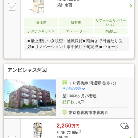
5階 南西
リフォームリノベー
最上階
所有権
ション
システムキッチン
エレベーター
2階以上
■ 最上階につき眺望・通風良好■ 南向きで日当たり良
好■ リノベーション工事中(6月下旬完成)■ ウォークイ
ンクローゼット（WIC）付きで収納豊富■ 食洗機完備
で家事負担を軽減■ 東青梅駅・河辺駅利用可能の便利
な立地■ 西友・いなげやなどスーパーが徒歩圏内■ 2年
アンビシャス河辺
間のアフター保証付きで安心■ 管理体制良好のマンシ
ョン■ 室内大変きれいな状態です■ 即日ご案内可能■
やり取り不要で見学予約可能■ 赤色の「見学予約」ボ
ＪＲ青梅線 河辺駅 徒歩7分
タンから最短2分で予約完了■ お気軽にお問い合わせく
その他の交通
ださいませ♪
築19年6ヶ月/6階建
総戸数
34戸
東京都青梅市東青梅５
2,250
万円
2
3LDK 72.88m
1階 南