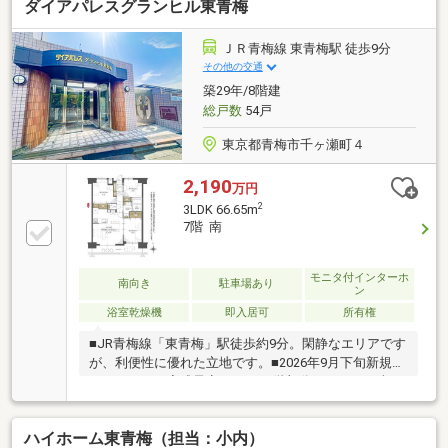
ダイアパレスグランヒル東青梅
ＪＲ青梅線 東青梅駅 徒歩9分
その他の交通
築29年/8階建
総戸数
54戸
東京都青梅市千ヶ瀬町４
2,190
万円
2
3LDK 66.65m
7階 南
モニタ付インターホ
南向き
駐車場あり
ン
浴室乾燥機
即入居可
所有権
■JR青梅線「東青梅」駅徒歩約9分。閑静なエリアです
が、利便性に優れた立地です。■2026年9月下旬新規リ
ノベーション完成予定です。■7階部分につき、日当た
り・通風・眺望が良好です。■ワイドバルコニー採用
で、お洗濯物がたくさん干せます。■アフターサービ
ハイホーム東青梅（担当：小内）
ス保証付。■24時間365日緊急対応サービス。～Life