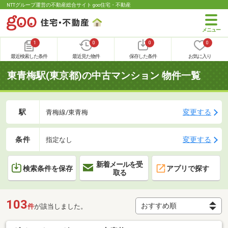
NTTグループ運営の不動産総合サイト goo住宅・不動産
1
0
0
0
最近検索した条件
最近見た物件
保存した条件
お気に入り
東青梅駅(東京都)の中古マンション 物件一覧
駅
変更する
青梅線/東青梅
条件
変更する
指定なし
新着メールを受
検索条件を保存
アプリで探す
取る
103
件
が該当しました。