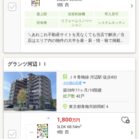
5階 西
最上階
浴室乾燥機
即入居可
リフォームリノベー
所有権
システムキッチン
ション
＼あれこれ不動産サイトを見なくても当店で解決／当
店はエリア内の物件の大半を最・新・情・報で掲載！
ほかのページで気になる物件もご相談ください。◆オ
ザムバリュー野上店まで徒歩１３分・・・２２時まで
営業しているスーパーです。お帰りの遅い日も安心
グランツ河辺ＩＩ
♪◆ローソン東青梅4丁目店まで徒歩５分◆ドラッグス
トアマツモトキヨシ青梅野上店まで徒歩１３分◆イオ
ンスタイル河辺まで徒歩１４分
ＪＲ青梅線 河辺駅 徒歩8分
その他の交通
築28年11ヶ月/10階建
総戸数
42戸
東京都青梅市師岡町４
1,800
万円
2
3LDK 68.54m
9階 西