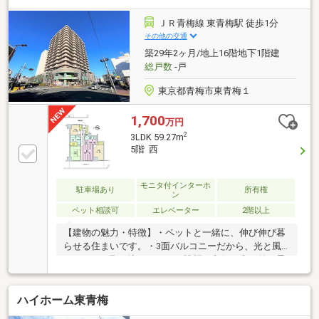
Information～青梅市立第二小学校 約1430m青梅市立
第二中学校 約800mセブンイレブン青梅千ヶ瀬4丁目
ＪＲ青梅線 東青梅駅 徒歩1分
店 約380mマツモトキヨシ青梅千ヶ瀬店 約770m詳
その他の交通
細はお気軽にお問い合わせください。365日年中無休
築29年2ヶ月/地上16階地下1階建
（原則即日対応。深夜・早朝除く。）
総戸数
-戸
東京都青梅市東青梅１
1,700
万円
2
3LDK 59.27m
5階 西
モニタ付インターホ
駐車場あり
所有権
ン
ペット相談可
エレベーター
2階以上
【建物の魅力・特徴】・ペットと一緒に、伸び伸び暮
らせる住まいです。・3面バルコニーだから、光と風
をたっぷり取り込めます。・眺望は良好。窓の外の景
色が、日々の楽しみに。・各所に手すりを完備。お子
様からご年配の方まで安心の動線です。・都市ガスを
ハイホーム東青梅
採用。火力が安定し、お料理もお風呂も快適です。
【周辺環境・暮らしの利便性】・駅まで徒歩1分、駅