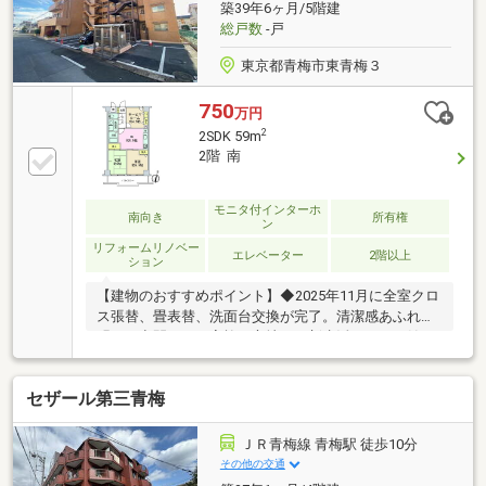
築39年6ヶ月/5階建
総戸数
-戸
東京都青梅市東青梅３
750
万円
2
2SDK 59m
2階 南
モニタ付インターホ
南向き
所有権
ン
リフォームリノベー
エレベーター
2階以上
ション
【建物のおすすめポイント】◆2025年11月に全室クロ
ス張替、畳表替、洗面台交換が完了。清潔感あふれる
明るい空間で、ご家族の心地よい新生活をすぐに始め
られます。◆住戸は便利なエレベーター前。たくさん
お買い物をしてお荷物が重い日や、小さなお子様と一
セザール第三青梅
緒のお出かけもスムーズに行え快適です。【周辺環
境・交通のおすすめポイント】◆河辺駅まで徒歩10
分。河辺駅からは東京行きの始発電車を利用できるた
ＪＲ青梅線 青梅駅 徒歩10分
め、毎日の都心への通勤も座ったまま読書や休息の時
その他の交通
間に変わります。◆駅前のイオンスタイルや近隣の商