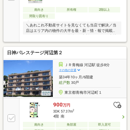
南向き
所有権
2階以上
間取り図有り
＼あれこれ不動産サイトを見なくても当店で解決／当
店はエリア内の物件の大半を最・新・情・報で掲載！
ほかのページで気になる物件もご相談ください。◆持
分10分の１(16.11坪所有権あり)◆駐車場1台付（車種
による）◆生活必需品の購入が徒歩圏で揃います◆小
日神パレステージ河辺第２
学校まで徒歩約4分
ＪＲ青梅線 河辺駅 徒歩8分
その他の交通
築34年10ヶ月/6階建
総戸数
30戸
東京都青梅市河辺町１
900
万円
2
3DK 57.37m
4階 南
南向き
角部屋
即入居可