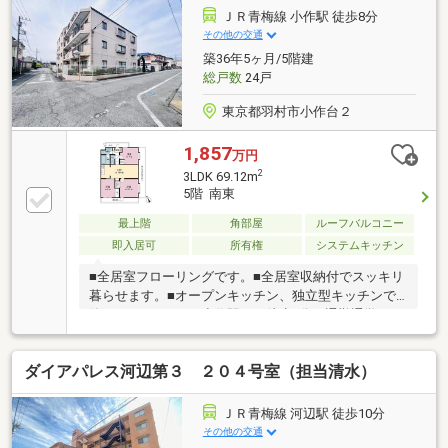
ＪＲ青梅線 小作駅 徒歩8分
その他の交通
築36年5ヶ月/5階建
総戸数
24戸
東京都羽村市小作台２
1,857
万円
2
3LDK 69.12m
5階 南東
最上階
角部屋
ルーフバルコニー
即入居可
所有権
システムキッチン
■全居室フローリングです。■全居室収納付でスッキリ
暮らせます。■オープンキッチン、独立型キッチンで
使いやすいです。■小作駅まで徒歩8分で通勤通学には
とても便利です。■オートロックなどセキュリティも
充実。お客様一人一人に合わせたライフプランのご提
ダイアパレス河辺第３ ２０４号室（担当清水）
案をさせていただきます。資金計画、住宅ローン等に
ついてもお気軽にご相談ください。お問い合わせ、お
待ちしております。
ＪＲ青梅線 河辺駅 徒歩10分
その他の交通