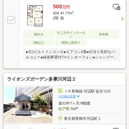
500
万円
2
3DK 41.77m
2階 南
モニタ付インターホ
南向き
所有権
ン
2階以上
間取り図有り
●3口ビルトインコンロ●エアコン2基●日当り良好なバ
ルコニー●録画希望付TVインターフォン●シャンプー
ドレッサー●温水洗浄便座
ライオンズガーデン多摩川河辺２
ＪＲ青梅線 河辺駅 徒歩12分
その他の交通
築32年7ヶ月/8階建
総戸数
54戸
東京都青梅市河辺町１