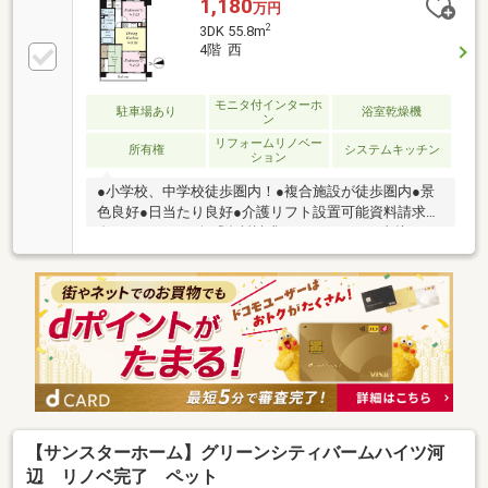
1,180
万円
2
3DK 55.8m
4階 西
モニタ付インターホ
駐車場あり
浴室乾燥機
ン
リフォームリノベー
所有権
システムキッチン
ション
●小学校、中学校徒歩圏内！●複合施設が徒歩圏内●景
色良好●日当たり良好●介護リフト設置可能資料請求は
左下のオレンジ色『資料請求』をクリック。直接のお
問い合わせはフリーダイヤル0800-811-6989まで。
（スマートフォンの方は右下の青色『電話で問い合わ
せ』をクリック）☆テレビで紹介された『やどかリッ
チ』使えます！豊かに過ごすには『インテリア』家具
や家電と『エクステリア』カーポートや楽しめる庭、
この充実度で変わってきます。これらを一括で購入で
き、その代金を住宅ローンに組み込むことが可能なサ
ービス、それがやどかリッチです。
【サンスターホーム】グリーンシティバームハイツ河
辺 リノベ完了 ペット