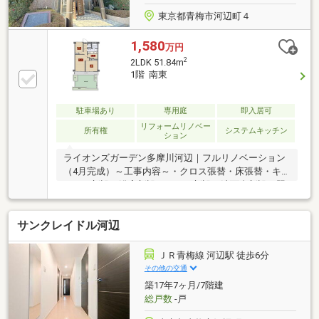
東京都青梅市河辺町４
1,580
万円
2
2LDK 51.84m
1階 南東
駐車場あり
専用庭
即入居可
リフォームリノベー
所有権
システムキッチン
ション
ライオンズガーデン多摩川河辺｜フルリノベーション
（4月完成）～工事内容～・クロス張替・床張替・キ
ッチン新設・浴室新設・トイレ新設・洗面台新設・照
明、建具新品交換・室内干新設・エアコン新品・庭造
作(人工芝)・ハウスクリーニング等河辺駅から近い好
サンクレイドル河辺
立地に生まれ変る庭付きフルリノベ住戸。27㎡の広々
専用庭＋テラスは、ガーデニングやお子様の遊び場、
休日のくつろぎ空間としても活躍します。オートロッ
ＪＲ青梅線 河辺駅 徒歩6分
ク・エレベーター完備で安心と快適さを確保。さら
その他の交通
に、管理費等が抑えめなのも、長く住むうえで嬉しい
築17年7ヶ月/7階建
ポイントです！諸条件ご相談可能となりますので、お
総戸数
-戸
問合せお待ちしております♪