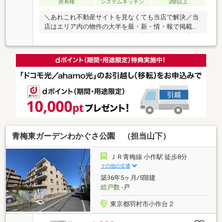
所有権
システムキッチン
2階以上
＼あれこれ不動産サイトを見なくても当店で解決／当
店はエリア内の物件の大半を最・新・情・報で掲載！
ほかのページで気になる物件もご相談ください。◆角
部屋◆室内大変綺麗です◆コンビニまで徒歩約5分◆
ドラッグストアまで徒歩約5分◆公園まで徒歩約1分◆
閑静な住宅街◆小学校まで徒歩約6分
青梅東ガーデンわかぐさ公園 （担当山下）
ＪＲ青梅線 小作駅 徒歩8分
その他の交通
築36年5ヶ月/5階建
総戸数
-戸
東京都羽村市小作台２