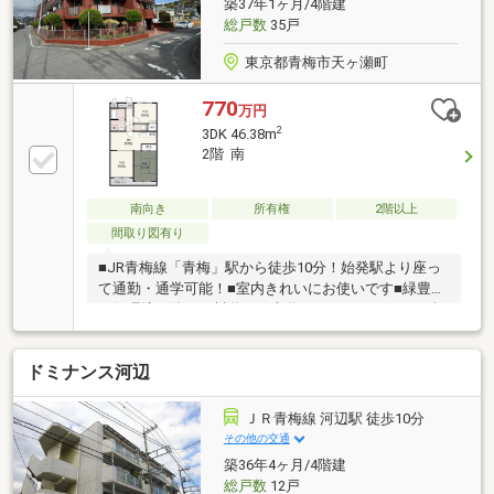
築37年1ヶ月/4階建
業施設により、お仕事帰りや休日のショッピングも軽
総戸数
35戸
快に。ご家族で笑顔で過ごすゆとりの時間が増える住
環境です。
東京都青梅市天ヶ瀬町
770
万円
2
3DK 46.38m
2階 南
南向き
所有権
2階以上
間取り図有り
■JR青梅線「青梅」駅から徒歩10分！始発駅より座っ
て通勤・通学可能！■室内きれいにお使いです■緑豊か
な住環境！休日は川遊びや山遊びなどアウトドアも楽
しい立地■ぜひ一度ご検討ください
ドミナンス河辺
ＪＲ青梅線 河辺駅 徒歩10分
その他の交通
築36年4ヶ月/4階建
総戸数
12戸