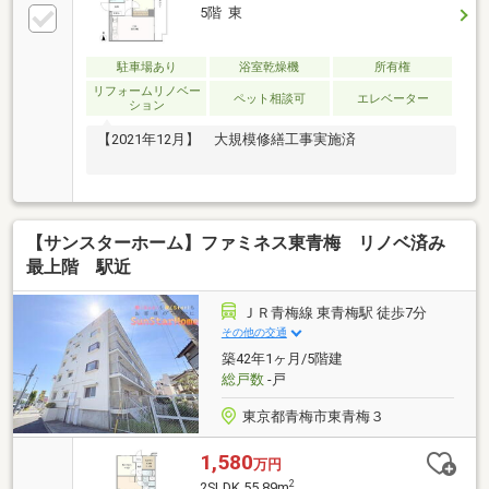
5階 東
駐車場あり
浴室乾燥機
所有権
リフォームリノベー
ペット相談可
エレベーター
ション
【2021年12月】 大規模修繕工事実施済
【サンスターホーム】ファミネス東青梅 リノベ済み
最上階 駅近
ＪＲ青梅線 東青梅駅 徒歩7分
その他の交通
築42年1ヶ月/5階建
総戸数
-戸
東京都青梅市東青梅３
1,580
万円
2
2SLDK 55.89m