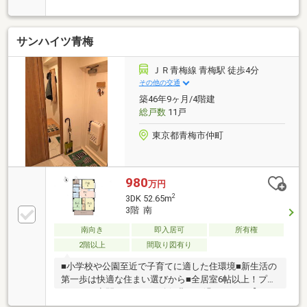
ださい！
サンハイツ青梅
ＪＲ青梅線 青梅駅 徒歩4分
その他の交通
築46年9ヶ月/4階建
総戸数
11戸
東京都青梅市仲町
980
万円
2
3DK 52.65m
3階 南
南向き
即入居可
所有権
2階以上
間取り図有り
■小学校や公園至近で子育てに適した住環境■新生活の
第一歩は快適な住まい選びから■全居室6帖以上！プラ
イベート空間をしっかり確保豊かに過ごすには【イン
テリア】と【エクステリア】カーポートや楽しめる