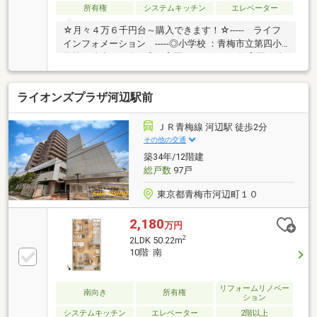
所有権
システムキッチン
エレベーター
☆月々４万６千円台～購入できます！☆----- ライフ
インフォメーション -----◎小学校 ：青梅市立第四小
学校 徒歩１０分 ◎保育園 ：かすみ保育園 徒
歩８分◎買い物 ：スーパーマルフジ 徒歩１
分 ◎公共施設 ：青梅市役所 徒歩５分-------
ライオンズプラザ河辺駅前
--- ライフイメージ ----------☆間取り２SLDK♪■JR青
梅線「東青梅」駅徒歩１分♪■７階部分につき、眺望・
通風・陽当たり良好！■スーパー・公園・公共施設な
ＪＲ青梅線 河辺駅 徒歩2分
ども身近に揃う便利な住環境【コスモホームでは専属
その他の交通
の担当者がトータルサポート致します】物件のこと、
築34年/12階建
小さな疑問等ございましたらお気軽にお問い合わせく
総戸数
97戸
ださい♪
東京都青梅市河辺町１０
2,180
万円
2
2LDK 50.22m
10階 南
リフォームリノベー
南向き
所有権
ション
システムキッチン
エレベーター
2階以上