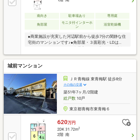
南向き
駐車場あり
専用庭
モニタ付インターホ
角部屋
浴室乾燥機
ン
●商業施設が充実した河辺駅前から徒歩7分の閑静な住
宅街のマンションです♪●角部屋・３面彩光・LDは
3.5mのワイドサッシで、全居室とても明るい！●南側
の専用庭とテラスには、スロップシンク付き♪●キッチ
ンは家事動線がスムーズなL字型キッチン♪●広い玄関
城前マンション
にはシューズインクローク付きで収納力があります！
●ほっと落ち着ける和室付きのお部屋。ゴロンとくつ
ろいだり、お子さまのお昼寝スペースにもぴったりで
ＪＲ青梅線 東青梅駅 徒歩8分
す。
その他の交通
築51年7ヶ月/2階建
総戸数
10戸
東京都青梅市東青梅６
620
万円
2
2DK 31.72m
2階 南