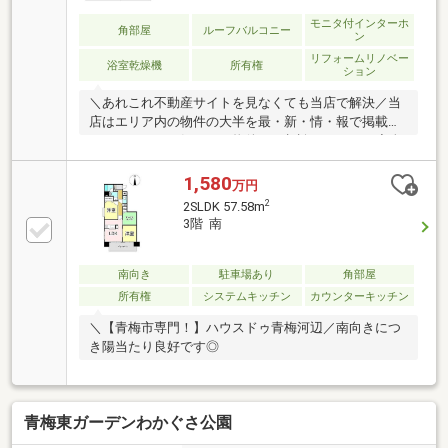
モニタ付インターホ
角部屋
ルーフバルコニー
ン
リフォームリノベー
浴室乾燥機
所有権
ション
＼あれこれ不動産サイトを見なくても当店で解決／当
店はエリア内の物件の大半を最・新・情・報で掲載！
ほかのページで気になる物件もご相談ください。◆全
居室収納◆宅配BOX◆眺望良好◆2面バルコニー◆コ
ンビニまで徒歩約3分◆スーパーまで徒歩約5分◆ドラ
1,580
万円
ッグストアまで徒歩約4分
2
2SLDK 57.58m
3階 南
南向き
駐車場あり
角部屋
所有権
システムキッチン
カウンターキッチン
＼【青梅市専門！】ハウスドゥ青梅河辺／南向きにつ
き陽当たり良好です◎
青梅東ガーデンわかぐさ公園