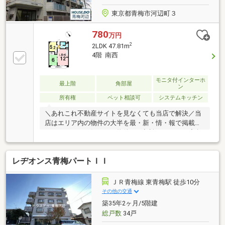
東京都青梅市河辺町３
780
万円
2
2LDK 47.81m
4階 南西
モニタ付インターホ
最上階
角部屋
ン
所有権
ペット相談可
システムキッチン
＼あれこれ不動産サイトを見なくても当店で解決／当
店はエリア内の物件の大半を最・新・情・報で掲載！
ほかのページで気になる物件もご相談ください。◆角
部屋◆最上階◆ペット相談可◆南西バルコニー◆眺望
良好◆安心できるオートロックあり
レヂオンス青梅パートＩＩ
ＪＲ青梅線 東青梅駅 徒歩10分
その他の交通
築35年2ヶ月/5階建
総戸数
34戸