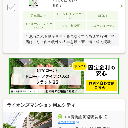
2SLDK 62.68m
3階 西
モニタ付インターホ
駐車場あり
所有権
ン
リフォームリノベー
ペット相談可
システムキッチン
ション
＼あれこれ不動産サイトを見なくても当店で解決／当
店はエリア内の物件の大半を最・新・情・報で掲載！
ほかのページで気になる物件もご相談ください。◆大
切なペットと一緒に暮らせます（細則あり）◆全居室
収納◆コンビニまで徒歩約5分◆小学校まで徒歩約3分
◆宅配BOX◆閑静な住宅街◆オートロック◆モニタ付
きインターホン
ライオンズマンション河辺シティ
ＪＲ青梅線 河辺駅 徒歩5分
その他の交通