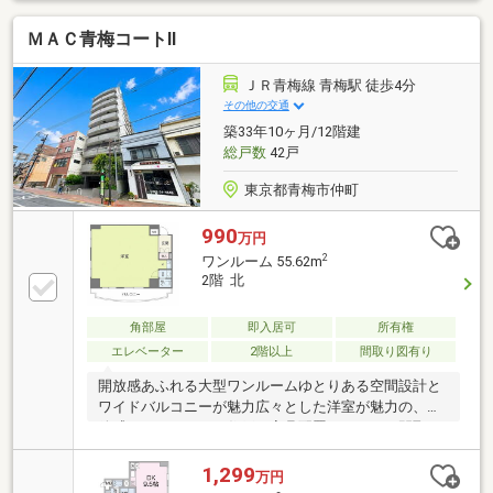
庭、この充実度で変わってきます。これらを一括で購
ＭＡＣ青梅コートⅡ
入できその代金を住宅ローンに組み込むことが可能な
サービスそれがやどかリッチです。※東京MXテレビ
「カンニング竹山のイチバン研究所」２０２３年７月
ＪＲ青梅線 青梅駅 徒歩4分
１日放送■やりとり不要で内覧確定可能■赤色の見学予
その他の交通
約ボタンから最短２分で完了
築33年10ヶ月/12階建
総戸数
42戸
東京都青梅市仲町
990
万円
2
ワンルーム 55.62m
2階 北
角部屋
即入居可
所有権
エレベーター
2階以上
間取り図有り
開放感あふれる大型ワンルームゆとりある空間設計と
ワイドバルコニーが魅力広々とした洋室が魅力の、開
放感あるワンルーム住戸。家具配置のしやすい間取り
で、自分らしい住空間を演出できます。大きな開口部
とワイドバルコニーにより、室内には明るい陽光と心
1,299
万円
地よい風が広がります。キッチンスペースは居室と程