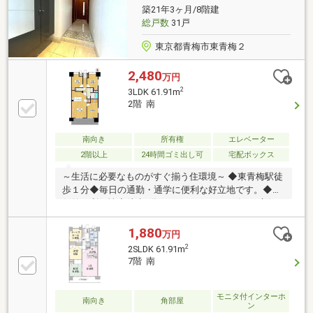
━━━━━・・・物件の詳細・ご相談はお気軽にお問
築21年3ヶ月/8階建
い合わせください。
総戸数
31戸
東京都青梅市東青梅２
2,480
万円
2
3LDK 61.91m
2階 南
南向き
所有権
エレベーター
2階以上
24時間ゴミ出し可
宅配ボックス
～生活に必要なものがすぐ揃う住環境～ ◆東青梅駅徒
歩１分◆毎日の通勤・通学に便利な好立地です。◆圧
倒的な利便性◆徒歩2分のスーパーやコンビニ、市役
所が近く、生活のすべてが駅前で完結する合理的な毎
日。～アピールポイント～①生活に必要なものが半径
1,880
万円
300m以内に揃う、世代を問わず住みやすい環境。②
2
2SLDK 61.91m
調湿・脱臭効果のあるエコカラットを採用。③ペット
7階 南
可のため、大切なペットとの暮らしも爽やかに保ちま
す。④防音対策済みの部屋あり（楽器演奏・配信・リ
モートワーク向き／下階店舗・当該室は隣接住戸な
モニタ付インターホ
南向き
角部屋
ン
し）どうぞお気軽にお問い合わせください！