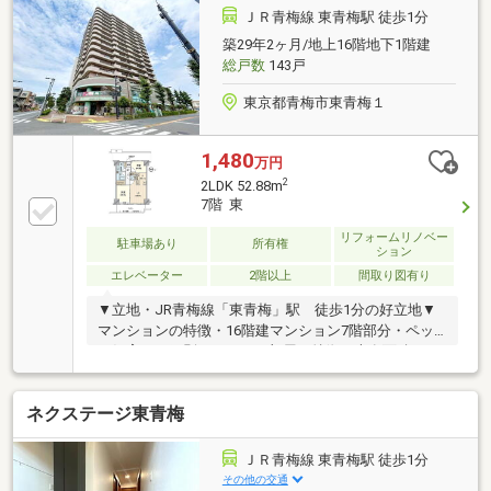
ロータリー内という好立地です。・雨の日の送り迎え
ＪＲ青梅線 東青梅駅 徒歩1分
も、傘いらずでスムーズです。・通勤も通学も、朝の
築29年2ヶ月/地上16階地下1階建
身支度にゆとりが生まれます。・お買い物帰りの荷物
総戸数
143戸
が多い日も、あっという間に帰宅できます。・ペット
家族のお散歩ルートも、駅前から気軽に広げられま
東京都青梅市東青梅１
す。
1,480
万円
2
2LDK 52.88m
7階 東
リフォームリノベー
駐車場あり
所有権
ション
エレベーター
2階以上
間取り図有り
▼立地・JR青梅線「東青梅」駅 徒歩1分の好立地▼
マンションの特徴・16階建マンション7階部分・ペッ
ト飼育可（細則あり）▼お部屋の特徴・専有面積52.88
平米の2LDK・西日の暑さを抑え快適に過ごせる東向き
住戸・調理に集中できる使い勝手の良いキッチン・7
ネクステージ東青梅
階部分につき、陽当たり・通風・眺望良好▼リフォー
ム履歴あり・ユニットバス交換（2023年7月完了）▼
周辺環境・徒歩圏内にスーパー・コンビニ等生活利便
ＪＲ青梅線 東青梅駅 徒歩1分
施設あり■ ご希望の住まい探しをお手伝いします
その他の交通