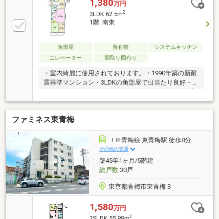
1,380
万円
2
3LDK 62.5m
1階 南東
角部屋
所有権
システムキッチン
エレベーター
間取り図有り
・室内綺麗に使用されております。・1990年築の新耐
震基準マンション・3LDKの角部屋で日当たり良好・オ
ートロックとエレベーター付き・エントランスから玄
関まで段差なしで、車椅子等の通行も問題ありませ
ん・ユニットバス交換履歴あり・塗り壁が特徴の落ち
ファミネス東青梅
着いた空間で、ご家族のリラックスしたお時間を過ご
せます・小作駅まで平坦徒歩8分で通勤通学に便利で
す・業務スーパー小作店まで徒歩2分で普段のお買い
ＪＲ青梅線 東青梅駅 徒歩8分
物もスムーズに行えます・セブンイレブン羽村小作台
その他の交通
店まで徒歩5分で急なお買い物にも対応できます・け
築45年1ヶ月/5階建
やき児童公園まで徒歩4分で小さいお子様がいるご家
総戸数
30戸
庭の遊び場として利用できます
東京都青梅市東青梅３
1,580
万円
2
2SLDK 55.89m