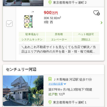
東京都青梅市千ヶ瀬町２
900
万円
2
3DK 52.82m
3階 西
駐車場あり
所有権
ペット相談可
システムキッチン
エレベーター
2階以上
＼あれこれ不動産サイトを見なくても当店で解決／当
店はエリア内の物件の大半を最・新・情・報で掲載！
ほかのページで気になる物件もご相談ください。◆ス
ーパーまで徒歩約4分◆コンビニまで徒歩約4分◆ドラ
ッグストアまで徒歩約4分◆公園まで徒歩約4分◆閑静
センチュリー河辺
な住宅街
ＪＲ青梅線 河辺駅 徒歩11分
その他の交通
築37年8ヶ月/地上3階地下1階建
総戸数
12戸
東京都青梅市千ヶ瀬町１