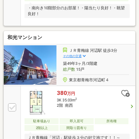
・南向き10階部分のお部屋！・陽当たり良好！・眺望
良好！
和光マンション
ＪＲ青梅線 河辺駅 徒歩3分
その他の交通
築49年3ヶ月/3階建
総戸数
15戸
東京都青梅市河辺町４
380
万円
2
3K 35.03m
2階 南西
駐車場あり
即入居可
所有権
2階以上
間取り図有り
ＪＲ青梅線「河辺」駅徒歩３分の好立地です！！～