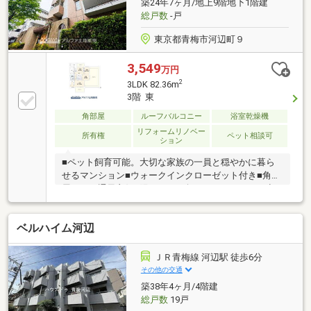
築24年7ヶ月/地上9階地下1階建
総戸数
-戸
東京都青梅市河辺町９
3,549
万円
2
3LDK 82.36m
3階 東
角部屋
ルーフバルコニー
浴室乾燥機
リフォームリノベー
所有権
ペット相談可
ション
■ペット飼育可能。大切な家族の一員と穏やかに暮ら
せるマンション■ウォークインクローゼット付き■角部
屋につき通風良好□陽だまりに包まれるサンルーム空
間資料請求やご内覧予約はお気軽にお問合せくださ
い。
ベルハイム河辺
ＪＲ青梅線 河辺駅 徒歩6分
その他の交通
築38年4ヶ月/4階建
総戸数
19戸