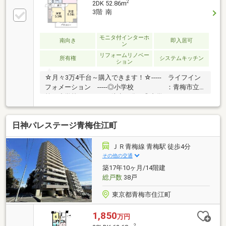
2
2DK 52.86m
よく分かれており、生活感を抑えたレイアウトが可
3階 南
能。■ 使いやすい開放感ある間取り■ 一人暮らし・セ
カンドハウス・事務所利用にも対応■ 在宅ワークにも
使いやすいゆとりある空間■ 生活利便施設が徒歩圏内
モニタ付インターホ
南向き
即入居可
ン
に充実■ 投資用・自己利用どちらにも検討可能■ 現況
リフォームリノベー
有姿売買／契約不適合責任免責
所有権
システムキッチン
ション
☆月々3万4千台～購入できます！☆----- ライフイン
フォメーション -----◎小学校 ：青梅市立
第１小学校 徒歩５分 ◎中学
校 ：青梅市立第１中学校 徒歩１
７分◎近隣お買物 ：セブンイレブン青梅駅前
日神パレステージ青梅住江町
店 徒歩４分 ◎最寄り駅 ：JR青
梅線「青梅」駅 徒歩４分---------- ライフイメージ -
---------■徒歩５分圏内に始発駅あり。■小学校徒歩５
ＪＲ青梅線 青梅駅 徒歩4分
分。■八百屋さんで新鮮野菜がすぐ手に入ります♪【コ
その他の交通
スモホームでは専属の担当者がトータルサポート致し
築17年10ヶ月/14階建
ます】※新型コロナウィルス対策実施中（詳しくは下
総戸数
38戸
記イベント情報をご覧ください）
東京都青梅市住江町
1,850
万円
2