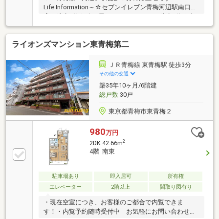
Life Information～☆セブンイレブン青梅河辺駅南口
店：徒歩2分☆八百屋さんMARUYOSHI：徒歩3分☆青
梅市立青梅総合医療センター：徒歩6分☆住友金属鉱
山アリーナ青梅：徒歩3分☆イオンスタイル河辺：徒
ライオンズマンション東青梅第二
歩8分☆西友河辺店：徒歩8分☆青梅市中央図書館：徒
歩6分☆河辺保育園：徒歩5分☆青梅市立河辺小学校：
徒歩10分☆青梅市立霞台中学校：徒歩10分☆りそな銀
ＪＲ青梅線 東青梅駅 徒歩3分
行河辺支店：徒歩6分
その他の交通
築35年10ヶ月/6階建
総戸数
30戸
東京都青梅市東青梅２
980
万円
2
2DK 42.66m
4階 南東
駐車場あり
即入居可
所有権
エレベーター
2階以上
間取り図有り
・現在空室につき、お客様のご都合で内覧できま
す！・内覧予約随時受付中 お気軽にお問い合わせく