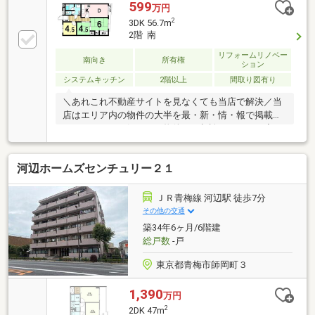
599
万円
2
3DK 56.7m
2階 南
リフォームリノベー
南向き
所有権
ション
システムキッチン
2階以上
間取り図有り
＼あれこれ不動産サイトを見なくても当店で解決／当
店はエリア内の物件の大半を最・新・情・報で掲載！
ほかのページで気になる物件もご相談ください。◆西
友河辺店まで徒歩９分・・・２４時間営業しているス
ーパーです。お帰りの遅い日も安心♪◆ファミリーマ
河辺ホームズセンチュリー２１
ート東青梅4丁目店まで徒歩２分◆マツモトキヨシ青
梅千ヶ瀬店まで徒歩１１分◆イオンスタイル河辺まで
徒歩１０分
ＪＲ青梅線 河辺駅 徒歩7分
その他の交通
築34年6ヶ月/6階建
総戸数
-戸
東京都青梅市師岡町３
1,390
万円
2
2DK 47m