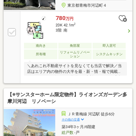
東京都青梅市河辺町４
780
万円
2
2DK 42.1m
3階 南
南向き
角部屋
即入居可
リフォームリノベー
所有権
システムキッチン
ション
＼あれこれ不動産サイトを見なくても当店で解決／当
店はエリア内の物件の大半を最・新・情・報で掲載！
ほかのページで気になる物件もご相談ください。◆角
部屋◆新規リノベーション工事済み◆コンビニまで徒
歩約5分◆生活品の購入が徒歩圏内で揃います◆公園
【※サンスターホーム限定物件】ライオンズガーデン多
まで徒歩約3分
摩川河辺 リノベーシ
ＪＲ青梅線 河辺駅 徒歩6分
その他の交通
築34年3ヶ月/6階建
総戸数
-戸