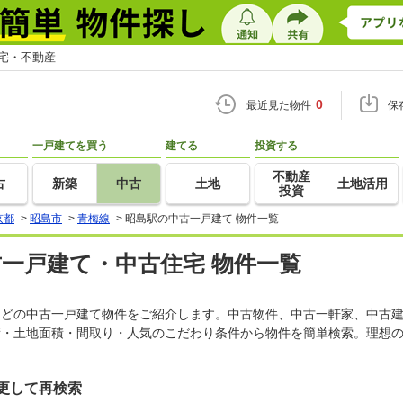
住宅・不動産
0
最近見た物件
保
一戸建てを買う
建てる
投資する
不動産
古
新築
中古
土地
土地活用
投資
京都
>
昭島市
>
青梅線
>
昭島駅の中古一戸建て 物件一覧
古一戸建て・中古住宅 物件一覧
家などの中古一戸建て物件をご紹介します。中古物件、中古一軒家、中古
積・土地面積・間取り・人気のこだわり条件から物件を簡単検索。理想の
更して再検索