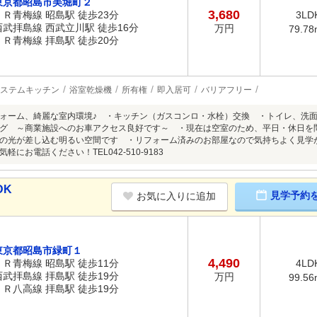
東京都昭島市美堀町２
3,680
ＪＲ青梅線 昭島駅 徒歩23分
3LD
西武拝島線 西武立川駅 徒歩16分
万円
79.78
ＪＲ青梅線 拝島駅 徒歩20分
ステムキッチン
浴室乾燥機
所有権
即入居可
バリアフリー
ォーム、綺麗な室内環境♪ ・キッチン（ガスコンロ・水栓）交換 ・トイレ、洗
グ ～商業施設へのお車アクセス良好です～ ・現在は空室のため、平日・休日を
の光が差し込む明るい空間です ・リフォーム済みのお部屋なので気持ちよく見学
軽にお電話ください！TEL042-510-9183
DK
見学予約
お気に入りに追加
東京都昭島市緑町１
4,490
ＪＲ青梅線 昭島駅 徒歩11分
4LD
西武拝島線 拝島駅 徒歩19分
万円
99.56
ＪＲ八高線 拝島駅 徒歩19分