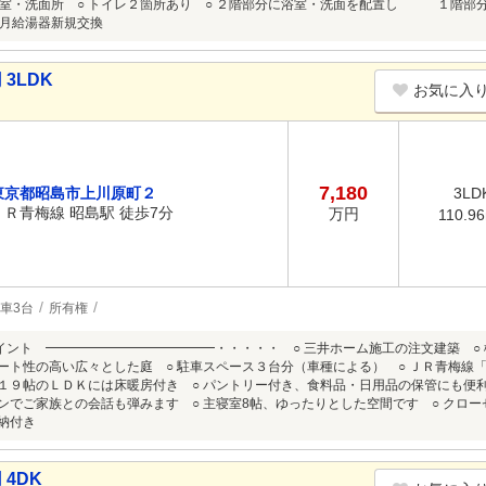
室・洗面所 ○ トイレ２箇所あり ○ ２階部分に浴室・洗面を配置し １階部
月給湯器新規交換
3LDK
お気に入
7,180
東京都昭島市上川原町２
3LD
ＪＲ青梅線 昭島駅 徒歩7分
万円
110.9
車3台
所有権
イント ━━━━━━━━━━━━━・・・・・ ○ 三井ホーム施工の注文建築 ○
ベート性の高い広々とした庭 ○ 駐車スペース３台分（車種による） ○ ＪＲ青梅線
約１９帖のＬＤＫには床暖房付き ○ パントリー付き、食料品・日用品の保管にも便
チンでご家族との会話も弾みます ○ 主寝室8帖、ゆったりとした空間です ○ クロ
収納付き
 4DK