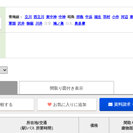
青梅線：
立川
西立川
東中神
中神
昭島
拝島
牛浜
福生
羽村
小作
河辺
軍畑
沢井
御嶽
川井
古里
鳩ノ巣
白丸
奥多摩
間取り図付き表示
お気に入りに追加
資料請求
所在地/交通
間取
価格
（駅/バス 所要時間）
建物面