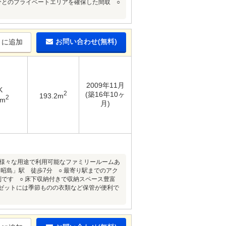
分とのプライベートエリアを確保した間取 ○
お問い合わせ(無料)
りに追加
2009年11月
K
2
(築16年10ヶ
193.2m
2
6m
月)
 様々な用途で利用可能なファミリールームあ
「昭島」駅 徒歩7分 ○ 最寄り駅までのアク
利です ○ 床下収納付きで収納スペース豊富
ーゼットには季節ものの衣類など保管が便利で