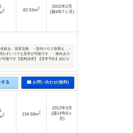
K
2022年2月
2
82.53m
2
(築4年7ヶ月)
m
面化粧台、浴室交換 ・室内クロス張替え ・
問わずいつでも見学が可能です ・南向きの
が可能です【資料請求】【見学予約】結びエ
をする
お問い合わせ(無料)
2012年3月
K
2
(築14年6ヶ
134.58m
2
m
月)