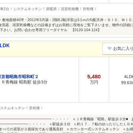
車2台
システムキッチン
床暖房
浴室乾燥機
所有権
Point・敷地面積40坪・2012年3月築・2階8.2帖洋室は3.1ｍの勾配天井・ＳＩＣ
食洗器、浴室乾燥機などの設備まずはお気軽に現地をご覧下さいませ。物件の詳細
さい。お問い合わせ専用フリーダイヤル 【0120-104-124】
LDK
お気に入
5,480
東京都昭島市昭和町２
4LD
ＪＲ青梅線 昭島駅 徒歩3分
万円
99.63
ステムキッチン
所有権
━━━━━━━━━━━━━━━・・・・・ ○ ＪＲ青梅線「昭島」駅徒歩３分■
━━━━━━━━・・・・・ ○ 駅徒歩３分 ○ 約１７．７帖のゆったりしたＬＤ
 すべての居室が２面採光であり通風良好 ○ カウンター式システムキッチン ○ お