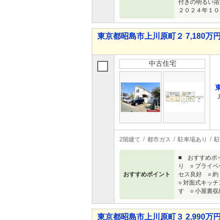
付きの明るい浴
２０２４年１０
東京都昭島市上川原町２ 7,180万円 
中古住宅
2階建て
都市ガス
駐車場あり
駐
■ おすすめポ
り ○ プライ
おすすめポイント
セス良好 ○ 
○ 対面式キッ
す ○ 小屋裏
東京都昭島市上川原町３ 2,990万円