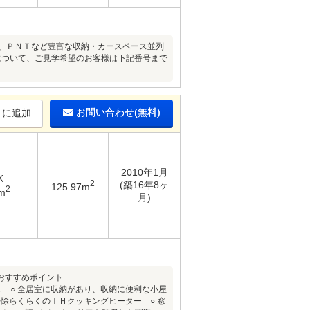
、ＷＩＣ、ＰＮＴなど豊富な収納・カースペース並列
について、ご見学希望のお客様は下記番号まで
お問い合わせ(無料)
りに追加
2010年1月
K
2
(築16年8ヶ
125.97m
2
m
月)
 おすすめポイント
Ｋ ○ 全居室に収納があり、収納に便利な小屋
掃除らくらくのＩＨクッキングヒーター ○ 窓