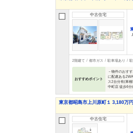
中古住宅
2階建て
都市ガス
駐車場あり
駐
－物件のおすす
に配慮ある2W
おすすめポイント
ス2台分有(車種
中町店 徒歩6
東京都昭島市上川原町１ 3,180万円 
中古住宅