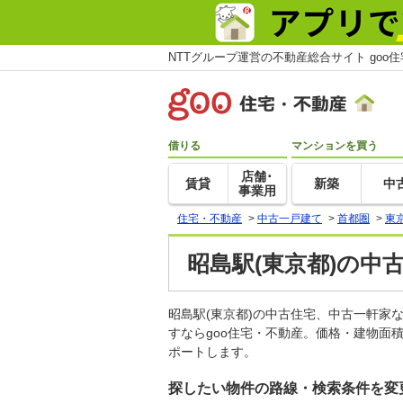
NTTグループ運営の不動産総合サイト goo
借りる
マンションを買う
店舗･
賃貸
新築
中
事業用
住宅・不動産
>
中古一戸建て
>
首都圏
>
東
昭島駅(東京都)の中
昭島駅(東京都)の中古住宅、中古一軒
すならgoo住宅・不動産。価格・建物面
ポートします。
探したい物件の路線・検索条件を変