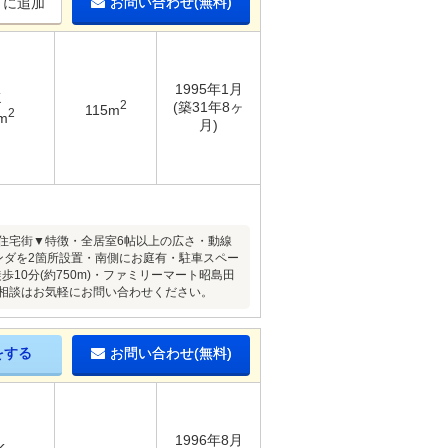
お問い合わせ(無料)
りに追加
1995年1月
K
2
(築31年8ヶ
115m
2
m
月)
住宅街▼特徴・全居室6帖以上の広さ・動線
ンダを2箇所設置・南側にお庭有・駐車スペー
歩10分(約750m)・ファミリーマート昭島田
・ご相談はお気軽にお問い合わせください。
をする
お問い合わせ(無料)
1996年8月