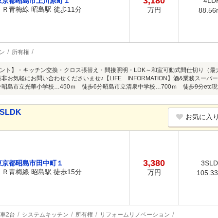
3,180
東京都昭島市上川原町１
4LD
ＪＲ青梅線 昭島駅 徒歩11分
万円
88.56
ン
所有権
ント】・キッチン交換・クロス張替え・間接照明・LDK～和室可動式間仕切り（最大
是非お気軽にお問い合わせくださいませ♪【LIFE INFORMATION】酒&業務スーパ
4分昭島市立光華小学校…450ｍ 徒歩6分昭島市立清泉中学校…700ｍ 徒歩9分et
SLDK
お気に入
3,380
東京都昭島市田中町１
3SL
ＪＲ青梅線 昭島駅 徒歩15分
万円
105.3
車2台
システムキッチン
所有権
リフォームリノベーション