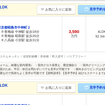
LDK
見学予約
お気に入りに追加
東京都昭島市中神町２
3,590
ＪＲ青梅線 中神駅 徒歩18分
4LD
ＪＲ青梅線 昭島駅 徒歩26分
万円
92.34
ＪＲ八高線 小宮駅 徒歩31分
ステムキッチン
浴室乾燥機
所有権
即入居可
バリアフリー
ォーム、綺麗な室内環境♪ ・室内クロス張替え、畳交換貼り ・室内クリーニン
室のため、平日・休日を問わずいつでも見学が可能です ・南向きのリビングは太
屋なので気持ちよく見学が可能です【資料請求】【見学予約】結びエステートまでお気軽にお
LDK
見学予約
お気に入りに追加