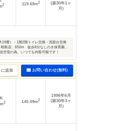
K
2
(築30年1ヶ
119.69m
2
m
月)
19畳）・1階2階トイレ交換・洗面台交換
ー 昭島店…650m 徒歩8分なしのき保育園…
c現況空室の為、いつでも内覧可能です！
お問い合わせ(無料)
りに追加
1996年6月
DK
2
(築30年3ヶ
145.09m
2
3m
月)