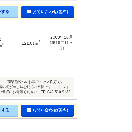
をする
お問い合わせ(無料)
2009年10月
K
2
(築16年11ヶ
121.01m
2
m
月)
グ ～商業施設へのお車アクセス良好です
陽の光が差し込む明るい空間です ・リフォ
電話ください！TEL042-510-9183
をする
お問い合わせ(無料)