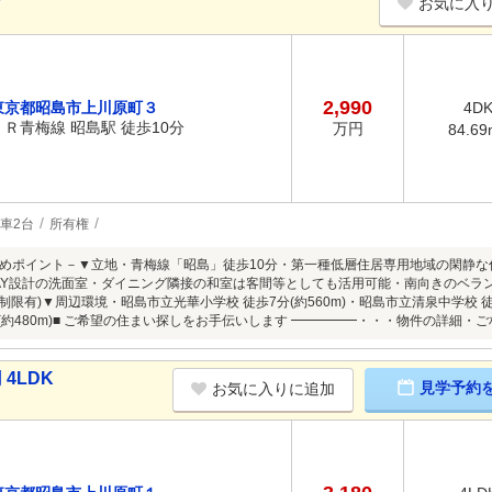
お気に入
2,990
東京都昭島市上川原町３
4D
ＪＲ青梅線 昭島駅 徒歩10分
万円
84.69
車2台
所有権
めポイント－▼立地・青梅線「昭島」徒歩10分・第一種低層住居専用地域の閑静な
AY設計の洗面室・ダイニング隣接の和室は客間等としても活用可能・南向きのベラ
制限有)▼周辺環境・昭島市立光華小学校 徒歩7分(約560m)・昭島市立清泉中学校 徒
分(約480m)■ ご希望の住まい探しをお手伝いします ━━━━━・・・物件の詳細
4LDK
見学予約
お気に入りに追加