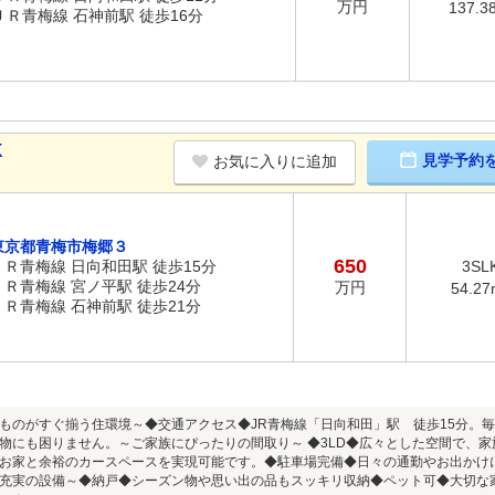
万円
137.3
ＪＲ青梅線 石神前駅 徒歩16分
K
見学予約
お気に入りに追加
東京都青梅市梅郷３
650
ＪＲ青梅線 日向和田駅 徒歩15分
3SL
ＪＲ青梅線 宮ノ平駅 徒歩24分
万円
54.27
ＪＲ青梅線 石神前駅 徒歩21分
ものがすぐ揃う住環境～◆交通アクセス◆JR青梅線「日向和田」駅 徒歩15分。
物にも困りません。～ご家族にぴったりの間取り～ ◆3LD◆広々とした空間で、家
お家と余裕のカースペースを実現可能です。◆駐車場完備◆日々の通勤やお出かけ
充実の設備～◆納戸◆シーズン物や思い出の品もスッキリ収納◆ペット可◆大切な