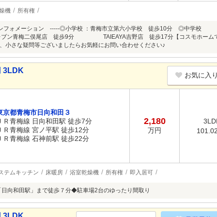
燥機
所有権
イフインフォメーション -----◎小学校 ：青梅市立第六小学校 徒歩10分 ◎中学
レブン青梅二俣尾店 徒歩9分 TAIEAYA吉野店 徒歩17分【コスモホーム
、小さな疑問等ございましたらお気軽にお問い合わせください♪
3LDK
お気に入
東京都青梅市日向和田３
2,180
ＪＲ青梅線 日向和田駅 徒歩7分
3LD
ＪＲ青梅線 宮ノ平駅 徒歩12分
万円
101.0
ＪＲ青梅線 石神前駅 徒歩22分
ステムキッチン
床暖房
浴室乾燥機
所有権
即入居可
「日向和田駅」まで徒歩７分◆駐車場2台のゆったり間取り
3LDK