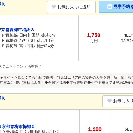
DK
見学予約
お気に入りに追加
東京都青梅市梅郷３
1,750
ＪＲ青梅線 日向和田駅 徒歩8分
4LD
ＪＲ青梅線 石神前駅 徒歩18分
万円
98.82
ＪＲ青梅線 宮ノ平駅 徒歩24分
ステムキッチン
所有権
産サイトを見なくても当店で解決／当店はエリア内の物件の大半を最・新・情・報
駐車2台可能（車種による）◆全居室収納◆屋根裏収納◆小中学校まで徒歩約10分
DK
お気に入
東京都青梅市梅郷５
1,280
5LD
ＪＲ青梅線 日向和田駅 徒歩11分