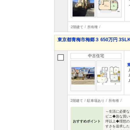
2階建て
所有権
東京都青梅市梅郷３ 650万円 3SL
中古住宅
2階建て
駐車場あり
所有権
～生活に必要な
ビニ◆急な買い
おすすめポイント
坪以上◆理想の
すさを追求した