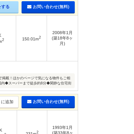
をする
お問い合わせ(無料)
2008年1月
K
2
(築18年8ヶ
150.01m
2
m
月)
で掲載！ほかのページで気になる物件もご相
圏内◆スーパーまで徒歩約8分◆閑静な住宅街
お問い合わせ(無料)
りに追加
1993年1月
K
2
(築33年8ヶ
231m