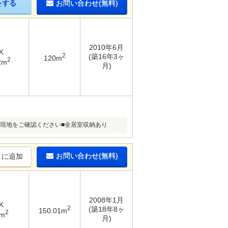
をする
お問い合わせ(無料)
2010年6月
K
2
(築16年3ヶ
120m
2
2m
月)
る）現地をご確認ください■全居室収納あり
お問い合わせ(無料)
りに追加
2008年1月
K
2
(築18年8ヶ
150.01m
2
2m
月)