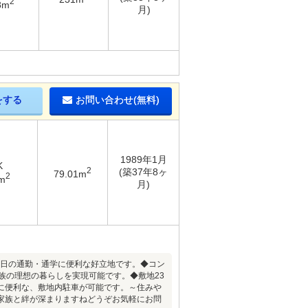
2
8m
月)
をする
お問い合わせ(無料)
1989年1月
K
2
(築37年8ヶ
79.01m
2
m
月)
毎日の通勤・通学に便利な好立地です。◆コン
族の理想の暮らしを実現可能です。◆敷地23
に便利な、敷地内駐車が可能です。～住みや
家族と絆が深まりますねどうぞお気軽にお問