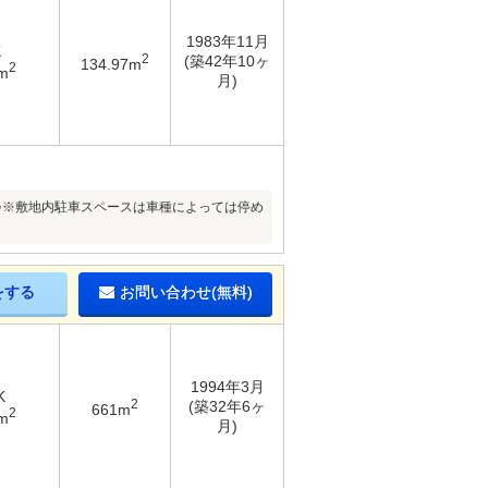
1983年11月
K
2
(築42年10ヶ
134.97m
2
m
月)
♪※敷地内駐車スペースは車種によっては停め
をする
お問い合わせ(無料)
1994年3月
K
2
(築32年6ヶ
661m
2
m
月)