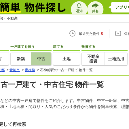
住宅・不動産
0
最近見た物件
保
一戸建てを買う
建てる
投資する
不動産
古
新築
中古
土地
土地活用
投資
京都
>
青梅市
>
青梅線
>
石神前駅の中古一戸建て 物件一覧
中古一戸建て・中古住宅 物件一覧
軒家などの中古一戸建て物件をご紹介します。中古物件、中古一軒家、中
面積・土地面積・間取り・人気のこだわり条件から物件を簡単検索。理想
更して再検索