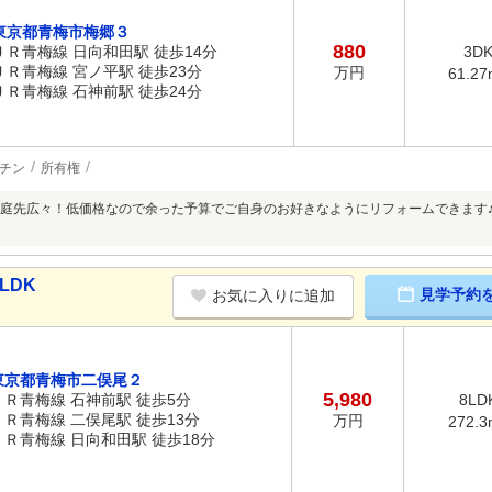
東京都青梅市梅郷３
880
ＪＲ青梅線 日向和田駅 徒歩14分
3D
ＪＲ青梅線 宮ノ平駅 徒歩23分
万円
61.27
ＪＲ青梅線 石神前駅 徒歩24分
チン
所有権
庭先広々！低価格なので余った予算でご自身のお好きなようにリフォームできます
LDK
見学予約
お気に入りに追加
東京都青梅市二俣尾２
5,980
ＪＲ青梅線 石神前駅 徒歩5分
8LD
ＪＲ青梅線 二俣尾駅 徒歩13分
万円
272.3
ＪＲ青梅線 日向和田駅 徒歩18分