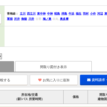
青梅線：
立川
西立川
東中神
中神
昭島
拝島
牛浜
福生
羽村
小作
河辺
軍畑
沢井
御嶽
川井
古里
鳩ノ巣
白丸
奥多摩
間取り図付き表示
お気に入りに追加
資料請求
所在地/交通
間取
価格
（駅/バス 所要時間）
建物面