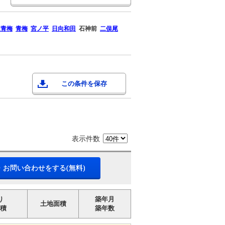
東青梅
青梅
宮ノ平
日向和田
石神前
二俣尾
この条件を保存
表示件数
・お問い合わせをする(無料)
り
築年月
土地面積
積
築年数