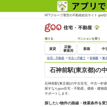
NTTグループ運営の不動産総合サイト goo
借りる
マンションを買う
店舗･
賃貸
新築
中
事業用
住宅・不動産
>
中古一戸建て
>
首都圏
>
東
石神前駅(東京都)の
石神前駅(東京都)の中古住宅、中古一
探すならgoo住宅・不動産。価格・建物
サポートします。
探したい物件の路線・検索条件を変