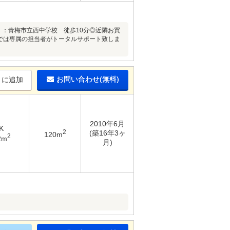
校 ：青梅市立西中学校 徒歩10分◎近隣お買
では専属の担当者がトータルサポート致しま
お問い合わせ(無料)
りに追加
2010年6月
K
2
(築16年3ヶ
120m
2
2m
月)