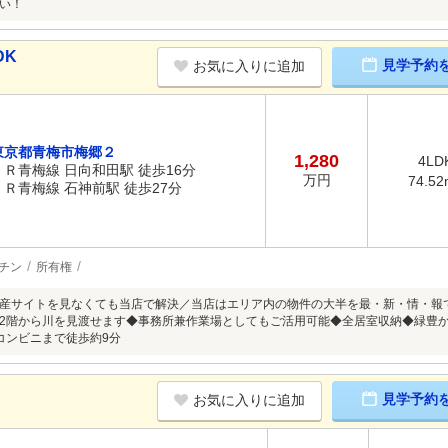
い！
DK
見学予約
お気に入りに追加
東京都青梅市梅郷２
1,280
4LD
ＪＲ青梅線 日向和田駅 徒歩16分
万円
74.52
ＪＲ青梅線 石神前駅 徒歩27分
チン
所有権
産サイトを見なくても当店で解決／当店はエリア内の物件の大半を最・新・情・報
2階から川を見渡せます◆事務所兼作業場としてもご活用可能◆全居室収納◆緑豊
コンビニまで徒歩約9分
見学予約
お気に入りに追加