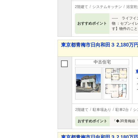
2階建て
システムキッチン
浴室乾
----- ラ
おすすめポイント
物 ：セブンイ
す】物件のこと
東京都青梅市日向和田３ 2,180万円 
中古住宅
2階建て
駐車場あり
駐車2台
シ
おすすめポイント
『◆JR青梅線
東京都青梅市日向和田３ 2,180万円 