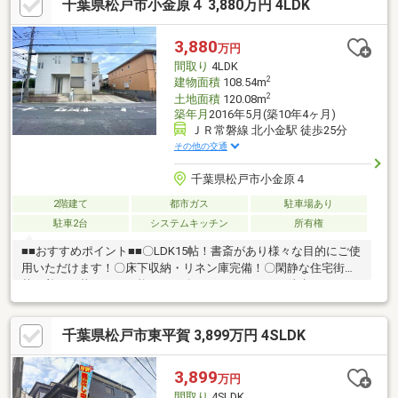
千葉県松戸市小金原４ 3,880万円 4LDK
3,880
万円
間取り
4LDK
2
建物面積
108.54m
2
土地面積
120.08m
築年月
2016年5月(築10年4ヶ月)
ＪＲ常磐線 北小金駅 徒歩25分
その他の交通
千葉県松戸市小金原４
2階建て
都市ガス
駐車場あり
駐車2台
システムキッチン
所有権
■■おすすめポイント■■〇LDK15帖！書斎があり様々な目的にご使
用いただけます！〇床下収納・リネン庫完備！〇閑静な住宅街で
落ち着いた暮らしが可能です！〇テラスモールまで徒歩すぐ！お
買い物に便利です◎〇日あたり良好な角地！〇人気の駐車並列2台
可能な物件です♪〇整形地■■周辺環境■■・マツモトキヨシｐｅｔ
千葉県松戸市東平賀 3,899万円 4SLDK
ｉｔ ｍａｄｏｃａ小金原４丁目店 徒歩約3分・ミニストップ松
戸小金原店 徒歩約6分・リブレ京成小金原店 徒歩約8分＝＝＝
＝＝＝＝＝＝＝＝＝＝＝＝＝＝＝＝＝＝ご内覧をご希望の際は弊
3,899
万円
社ナカジツまでお問い合わせくださいませ☆＝＝＝＝＝＝＝＝＝
間取り
4SLDK