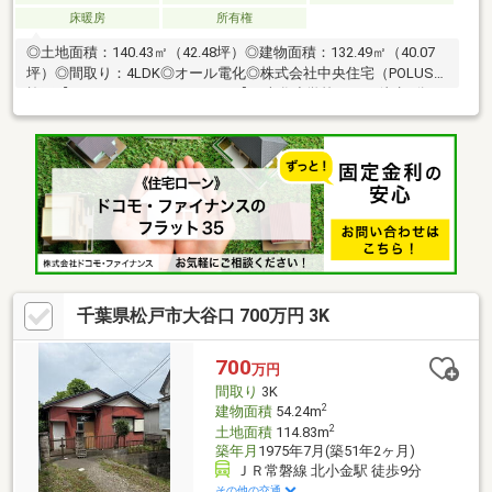
床暖房
所有権
◎土地面積：140.43㎡（42.48坪）◎建物面積：132.49㎡（40.07
坪）◎間取り：4LDK◎オール電化◎株式会社中央住宅（POLUS）
施工【ライフインフォメーション】□幸谷小学校・・・徒歩1分
（約70ｍ）□小金南中学校・・・徒歩9分（約710ｍ）□二三ヶ丘幼
稚園・・・徒歩9分（約690ｍ）□まいばすけっと新松戸駅西
店・・・徒歩8分（約610ｍ）□コモディイイダ馬橋店・・・徒歩
11分（約860ｍ）□ファミリーマート松戸幸谷店・・・徒歩7分
（約510ｍ）□マツモトキヨシ新松戸2丁目店・・・徒歩6分（約
460ｍ）□あかつき公園・・・徒歩4分（約310ｍ）
千葉県松戸市大谷口 700万円 3K
700
万円
間取り
3K
2
建物面積
54.24m
2
土地面積
114.83m
築年月
1975年7月(築51年2ヶ月)
ＪＲ常磐線 北小金駅 徒歩9分
その他の交通