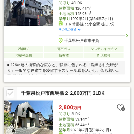
間取り
4SLDK
リーニングなど
2
建物面積
126.41m
2
土地面積
148.93m
築年月
1992年2月(築34年7ヶ月)
ＪＲ常磐線 北小金駅 徒歩7分
その他の交通
千葉県松戸市東平賀
2階建て
都市ガス
システムキッチン
浴室乾燥機
所有権
即入居可
■ 126㎡超の衝撃的な広さと、静寂に包まれる「洗練された暗が
り」一般的な戸建てを凌駕するスケール感を活かし、落ち着いた
照明設計で「大人の隠れ家」を演出。家族の気配を感じつつ、自
分だけの時間を愉しめる贅沢な空間です■遊び心を刺激する
「2WAY書斎」と「ハンモック」のある日常集中できる書斎やハン
千葉県松戸市西馬橋２ 2,800万円 2LDK
モックを標準装備。機能性と趣味性を両立させた設計が、忙しい
日々にクリエイティブな休息とゆとりをもたらします■「駅徒歩7
分」の資産価値と、内外装フルリノベーションの安心感常磐線至
2,800
万円
近の好立地。屋根・外壁から水回りまで一新されており、新築同
間取り
2LDK
様のコンディションで心地よい新生活を即座にスタートできます
2
建物面積
53.14m
2
土地面積
55.44m
築年月
2023年7月(築3年2ヶ月)