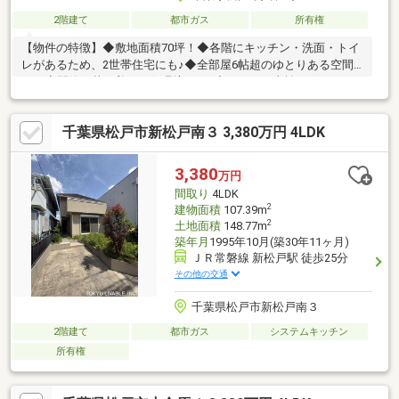
2階建て
都市ガス
所有権
【物件の特徴】◆敷地面積70坪！◆各階にキッチン・洗面・トイ
レがあるため、2世帯住宅にも♪◆全部屋6帖超のゆとりある空間
に！◆閑静な落ち着いた住環境です♪◇月々のお支払い３０，４
０６円～♪【ライフインフォメーション】◆お買い物に便利なテ
ラスモール松戸まで徒歩７分♪＞ご見学希望の方は【 見学予約 】
千葉県松戸市新松戸南３ 3,380万円 4LDK
ボタンをCLICK！＞お問合せは【 ０１２０－８９５－２１３ 】ハ
ウスバンク不動産まで。
3,380
万円
間取り
4LDK
2
建物面積
107.39m
2
土地面積
148.77m
築年月
1995年10月(築30年11ヶ月)
ＪＲ常磐線 新松戸駅 徒歩25分
その他の交通
千葉県松戸市新松戸南３
2階建て
都市ガス
システムキッチン
所有権