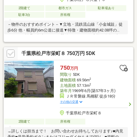
2階建て
都市ガス
駐車場あり
駐車3台
所有権
－物件のおすすめポイント－▼立地・流鉄流山線「小金城趾」徒
歩6分 他・幅員約6m公道に接道▼特徴・建物面積約42.08坪の
5LDK・お料理に集中しやすい壁付けキッチン・家族が自然と顔を
合わせるリビング階段・各階に洗面台・トイレを設置・2階4部屋
に面する広々とした3面バルコニー・土地面積約47坪、駐車スペ
千葉県松戸市栄町８ 750万円 5DK
ース3台分有(車種による)▼周辺環境・KEIHOKUスーパー鰭ヶ崎店
徒歩9分(約700m)・松戸市立小金北小学校 徒歩6分(約420m)■ ご希
望の住まい探しをお手伝いします ━━━━━・・・物件の詳細・
750
万円
ご相談はお気軽にお問い合わせください。
間取り
5DK
2
建物面積
69.56m
2
土地面積
57.13m
築年月
1969年6月(築57年3ヶ月)
ＪＲ常磐線 馬橋駅 徒歩18分
その他の交通
千葉県松戸市栄町８
2階建て
所有権
→詳しくは担当まで！ お問い合わせお待ちしております♪■内見
予約■見学予約ボタンまたはフリーダイヤルまで(^^)/ ■資料のご