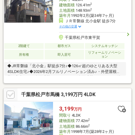
＝＝＝＝＝＝＝＝＝＝＝＝
2
建物面積
126.41m
2
土地面積
148.93m
築年月
1992年2月(築34年7ヶ月)
ＪＲ常磐線 北小金駅 徒歩7分
その他の交通
千葉県松戸市東平賀
2階建て
都市ガス
システムキッチン
リフォームリノベーシ
所有権
即入居可
ョン
◆JR常磐線「北小金」駅徒歩7分♪◆126㎡超のゆとりある大型
4SLDK住宅♪◆2026年2月フルリノベーション済み♪・外壁屋根塗
装・室内クロス全面張替・フローリング全面張替・キッチン、浴
室、トイレ、洗面台新品交換・玄関扉交換 ほか◆徒歩圏内にス
ーパーやコンビニ等のお買物施設充実♪ご案内希望の方はお気軽に
千葉県松戸市馬橋 3,199万円 4LDK
047-710-6633まで♪赤い「見学予約する」ボタンからもすぐに予約
できます♪LINEのお問合せは【@housing-z】♪お車の無い方、小さ
なお子様のいる方は最寄りの駅までお迎えにまいりますので、ご
3,199
万円
希望の方はお申し付け下さい。
間取り
4LDK
2
建物面積
77.42m
2
土地面積
86.66m
築年月
1998年7月(築28年2ヶ月)