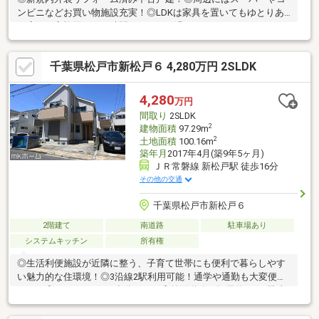
ンビニなどお買い物施設充実！◎LDKは家具を置いてもゆとりあ
る広さ！家族団らんの時間をゆったり過ごすことができますね！
◎対面キッチンからはリビング・ダイニングが見渡せるのでお子
様の様子を見守りながら料理ができます。◎子育てしやすい住環
千葉県松戸市新松戸６ 4,280万円 2SLDK
境！◎家事動線に配慮した間取りです！【リフォーム内容】・シ
ステムキッチン交換・ユニットバス交換・洗面化粧台交換・トイ
レ交換・フローリング、クロス、建具交換・外壁、屋根塗装・ハ
4,280
万円
ウスクリーニングなど
間取り
2SLDK
2
建物面積
97.29m
2
土地面積
100.16m
築年月
2017年4月(築9年5ヶ月)
ＪＲ常磐線 新松戸駅 徒歩16分
その他の交通
千葉県松戸市新松戸６
2階建て
南道路
駐車場あり
システムキッチン
所有権
◎生活利便施設が近隣に整う、子育て世帯にも便利で暮らしやす
い魅力的な住環境！◎3沿線2駅利用可能！通学や通勤も大変便利
です！◎カースペース1台分あり！◎前面道路は幅員約6ｍで駐車
も安心！◎陽当り良好な2階リビング！外からの目線を気にする事
なく、家族団らんの時間をゆったり過ごせます！◎ご家族の笑顔