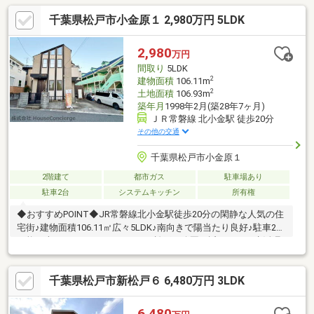
千葉県松戸市小金原１ 2,980万円 5LDK
2,980
万円
間取り
5LDK
2
建物面積
106.11m
2
土地面積
106.93m
築年月
1998年2月(築28年7ヶ月)
ＪＲ常磐線 北小金駅 徒歩20分
その他の交通
千葉県松戸市小金原１
2階建て
都市ガス
駐車場あり
駐車2台
システムキッチン
所有権
◆おすすめPOINT◆JR常磐線北小金駅徒歩20分の閑静な人気の住
宅街♪建物面積106.11㎡広々5LDK♪南向きで陽当たり良好♪駐車2台
可能（車種による）テラスモール松戸や公園も近くにあり生活環
境良好♪小・中学校15分以内♪子育て環境良好♪リフォーム予定で
す♪詳細担当までお問い合わせください♪～ご成約時、プレゼント
千葉県松戸市新松戸６ 6,480万円 3LDK
キャンペーン実施中！！～◆ＨouseConciergeは住宅ローンに強
い◆ご購入の流れから資金計画など１から丁寧にご説明・ご提案
致します。オプション工事や火災保険、住宅購入に関わるすべて
6,480