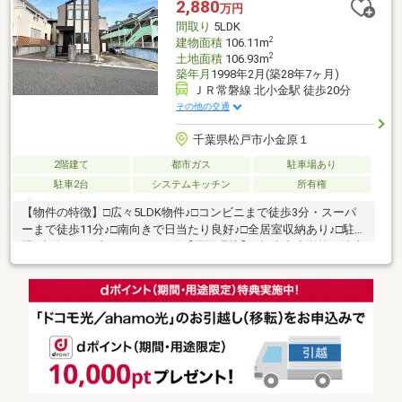
2,880
万円
間取り
5LDK
2
建物面積
106.11m
2
土地面積
106.93m
築年月
1998年2月(築28年7ヶ月)
ＪＲ常磐線 北小金駅 徒歩20分
その他の交通
千葉県松戸市小金原１
2階建て
都市ガス
駐車場あり
駐車2台
システムキッチン
所有権
【物件の特徴】□広々5LDK物件♪□コンビニまで徒歩3分・スーパ
ーまで徒歩11分♪□南向きで日当たり良好♪□全居室収納あり♪□駐車
場2台分あり♪(車種によります)【周辺環境】○根木内小学校：徒歩
14分○根木内中学校：徒9分○コアラ保育所：徒歩7分○みやおか幼
稚園：徒歩5分○リブレ京成小金原店：徒歩11分○ミニストップ松
戸小金原店：徒歩3分○クリエイトエス・ディー松戸きよしヶ丘
店：徒歩19分