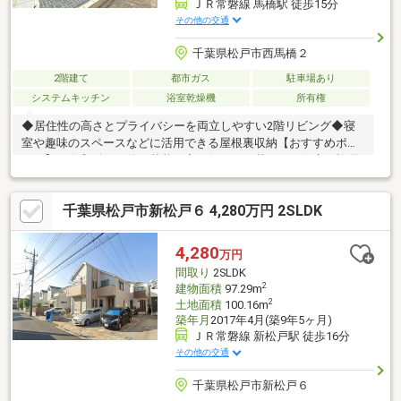
ＪＲ常磐線 馬橋駅 徒歩15分
その他の交通
千葉県松戸市西馬橋２
2階建て
都市ガス
駐車場あり
システムキッチン
浴室乾燥機
所有権
◆居住性の高さとプライバシーを両立しやすい2階リビング◆寝
室や趣味のスペースなどに活用できる屋根裏収納【おすすめポイ
ント】・令和5年7月築で状態の良い住まい・暮らしに役立つ設備
が充実 - 食洗機付きシステムキッチン、浴室乾燥機など・JR常
磐緩行線「馬橋」駅まで徒歩15分・徒歩10分圏内にスーパーやコ
千葉県松戸市新松戸６ 4,280万円 2SLDK
ンビニ、ドラッグストアなど。日々のお買い物がラクラク◆◇ご
案内・詳細資料のご請求はお気軽にどうぞ◇◆TEL：047-362-
0888【お支払い例】月々80088円（頭金ナシで購入OK！）（2800
4,280
万円
万円 / 1.08％ / 35年）今のお家賃と比べていかがでしょうか？
間取り
2SLDK
2
建物面積
97.29m
2
土地面積
100.16m
築年月
2017年4月(築9年5ヶ月)
ＪＲ常磐線 新松戸駅 徒歩16分
その他の交通
千葉県松戸市新松戸６