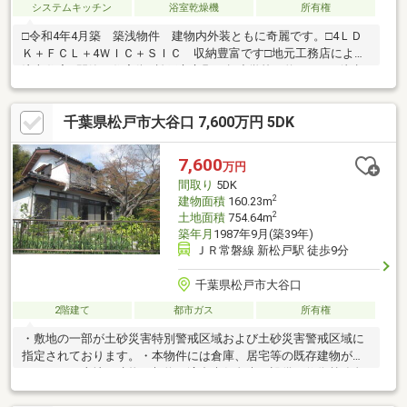
システムキッチン
浴室乾燥機
所有権
□令和4年4月築 築浅物件 建物内外装ともに奇麗です。□4ＬＤ
Ｋ＋ＦＣＬ＋4ＷＩＣ＋ＳＩＣ 収納豊富です□地元工務店による
注文住宅□閑静な住宅街□松戸市立殿平賀小学校 約400ｍ（徒歩
約5分）□松戸市立小金北中学校 約730ｍ（徒歩約9分）□北小金
駅周辺にはイオン北小金店、北口ショッピ等があり買い物便利□
千葉県松戸市大谷口 7,600万円 5DK
徒歩10分圏内にコンビニ、ＡＴＭ複数有□松戸大金平郵便局 約
400ｍ（徒歩約5分）□駅、小中学校、コンビニ、スーパー、
ATM、金融機関等10分圏内
7,600
万円
間取り
5DK
2
建物面積
160.23m
2
土地面積
754.64m
築年月
1987年9月(築39年)
ＪＲ常磐線 新松戸駅 徒歩9分
千葉県松戸市大谷口
2階建て
都市ガス
所有権
・敷地の一部が土砂災害特別警戒区域および土砂災害警戒区域に
指定されております。・本物件には倉庫、居宅等の既存建物があ
ります。・土地、建物の契約不適合責任免責、設備の修復義務免
責とさせていただきます。