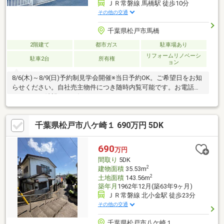
ＪＲ常磐線 馬橋駅 徒歩10分
その他の交通
千葉県松戸市馬橋
2階建て
都市ガス
駐車場あり
リフォームリノベーシ
駐車2台
所有権
ョン
8/6(木)～8/9(日)予約制見学会開催※当日予約OK。ご希望日をお知
らせください。自社売主物件につき随時内覧可能です。お電話か
メールでご希望日をお知らせください。○おすすめポイント・
3LDKの間取りで2～5名様のご家族にもおすすめの間取りです。・
水回り含めリフォーム。駐車2台可。〇外装リフォーム・駐車場拡
千葉県松戸市八ケ崎１ 690万円 5DK
張・外壁、屋根塗装・シロアリ防蟻工事・通水検査・砕石敷き込
み・不要物撤去工事等〇内装リフォーム・玄関鍵交換・床フロー
リング重ね張り・クロス張替え・照明器具交換・水回り交換(キッ
690
万円
チン、浴室、洗面化粧台、トイレ)
間取り
5DK
2
建物面積
35.53m
2
土地面積
143.56m
築年月
1962年12月(築63年9ヶ月)
ＪＲ常磐線 北小金駅 徒歩23分
その他の交通
千葉県松戸市八ケ崎１