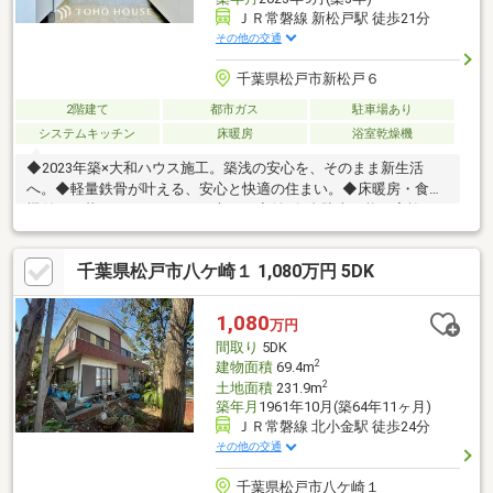
ＪＲ常磐線 新松戸駅 徒歩21分
その他の交通
千葉県松戸市新松戸６
2階建て
都市ガス
駐車場あり
システムキッチン
床暖房
浴室乾燥機
◆2023年築×大和ハウス施工。築浅の安心を、そのまま新生活
へ。◆軽量鉄骨が叶える、安心と快適の住まい。◆床暖房・食洗
機付き。暮らしをワンランク上へ。◆並列2台駐車可能。家族の
カーライフにゆとりを。◆新松戸×南流山、2つの街を使いこなす
暮らし。◆築浅だからこその美しさ。さらに手を加え、気持ちよ
千葉県松戸市八ケ崎１ 1,080万円 5DK
く住める一邸。◆家族の「ちょうどいい」が詰まった、ゆとりの
3LDK。◆大手ハウスメーカー施工の安心感を、ぜひ現地で。◆駅
も、設備も、住み心地も妥協しない住まい。
1,080
万円
間取り
5DK
2
建物面積
69.4m
2
土地面積
231.9m
築年月
1961年10月(築64年11ヶ月)
ＪＲ常磐線 北小金駅 徒歩24分
その他の交通
千葉県松戸市八ケ崎１