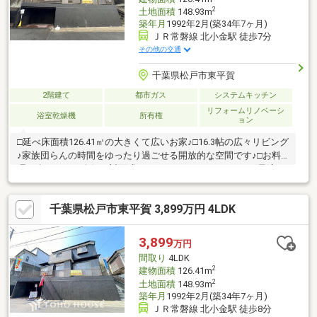
2
土地面積
148.93m
築年月
1992年2月(築34年7ヶ月)
ＪＲ常磐線 北小金駅 徒歩7分
その他の交通
千葉県松戸市東平賀
2階建て
都市ガス
システムキッチン
リフォームリノベーシ
浴室乾燥機
所有権
ョン
□延べ床面積126.41㎡の大きくて広いお家♪□16.3帖の広々リビング
♪家族団らんの時間をゆったり過ごせる開放的な空間です♪□お料
理が楽しくなる人気の対面式キッチン♪□リモートワークに最適な
5帖の書斎付き♪□生活利便施設が近隣に整う、子育て世帯にも便
利で暮らしやすい魅力的な住環境♪【周辺環境】○小金小学校：徒
千葉県松戸市東平賀 3,899万円 4LDK
歩13分○小金南中学校：徒歩24分○北小金グレースこども園：徒歩
10分○イオン北小金店：徒歩8分○ファミリーマート松戸小金店：
徒歩6分○マツモトキヨシ松戸小金店：徒歩10分
3,899
万円
間取り
4LDK
2
建物面積
126.41m
2
土地面積
148.93m
築年月
1992年2月(築34年7ヶ月)
ＪＲ常磐線 北小金駅 徒歩8分