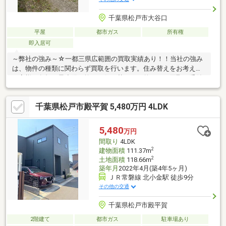
千葉県松戸市大谷口
平屋
都市ガス
所有権
即入居可
～弊社の強み～☆一都三県広範囲の買取実績あり！！当社の強み
は、物件の種類に関わらず買取を行います。住み替えをお考えの
お客様の負担を最小限に抑えた住み替えを目的とした買取も受付
中です！！査定無料秘密厳守です。☆最新の相続情報が学べるセ
ミナーを随時実施しています。相続に関しては、毎月開催の無料
千葉県松戸市殿平賀 5,480万円 4LDK
セミナーや相談サービスを提供し、専門家によるサポートも行い
ます。☆センチュリー21は全国の店舗数NO1！！弊社は昨年全店
舗で4位の実績があります。ネットワークを活かし、お客様に安心
5,480
万円
と信頼のサービスを提供し、楽しい物件探しをサポートさせてい
間取り
4LDK
ただきます。お気軽にご相談ください。
2
建物面積
111.37m
2
土地面積
118.66m
築年月
2022年4月(築4年5ヶ月)
ＪＲ常磐線 北小金駅 徒歩9分
その他の交通
千葉県松戸市殿平賀
2階建て
都市ガス
駐車場あり