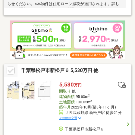
らせください。※本物件は住宅ローン減税が適用されます。詳し
くはお問合せください。〇3LDKの間取りで2～3人家族におすすめ
の間取りです。〇水回り含めリフォーム。駐車1台可能な3LDK住
宅。〇全室リフォーム済。水回り・ドア類も交換予定のため気持
ちよくご入居できそうです。〇外装リフォーム・外壁屋根塗装・
シロアリ防蟻工事・通水検査・砕石敷き込み・庭木伐採・不要物
撤去工事etc…〇内装リフォーム・玄関鍵交換・床フローリング重
ね張り・クッションフロア張替・クロス張替え・照明器具交換・
水回り
千葉県松戸市新松戸６ 5,530万円 他
5,530
万円
間取り
他
2
建物面積
95.63m
2
土地面積
100.05m
築年月
2022年10月(築3年11ヶ月)
ＪＲ武蔵野線 新松戸駅 徒歩21分
その他の交通
千葉県松戸市新松戸６