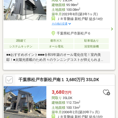
間取り
2SLDK
2
建物面積
95.98m
2
土地面積
100.08m
築年月
2023年8月(築3年1ヶ月)
ＪＲ常磐線 新松戸駅 徒歩14分
その他の交通
千葉県松戸市新松戸６
2階建て
都市ガス
駐車場あり
システムキッチン
オール電化
浴室乾燥機
■■おすすめポイント■■■令和5年築のオール電化住宅！室内美
邸！■太陽光搭載のため月々のランニングコストが抑えられま
す！■忙しい朝の「洗面所渋滞」を解消！第2の洗面台がゆとりの
時間を作ります！■朝の光で目覚める、1日中明るい2階リビン
グ！■3沿線2駅利用可！千代田・常磐線「新松戸」駅まで徒歩約
千葉県松戸市新松戸南１ 3,680万円 3SLDK
14分と都内へのアクセスにも便利です！■小中学校が徒歩約7分圏
内！閑静な住宅街で子育て世代におすすめの立地です！■■周辺環
境■■・業務スーパー新松戸店・・520ｍ（徒歩約7分）・ファミリ
3,680
万円
ーマート新松戸6丁目店・・380ｍ（徒歩約5分）・スギ薬局新松
間取り
3SLDK
戸南店・・・390ｍ（徒歩約5分）
2
建物面積
112.72m
2
土地面積
100.13m
築年月
2006年2月(築20年7ヶ月)
ＪＲ常磐線 新松戸駅 徒歩15分