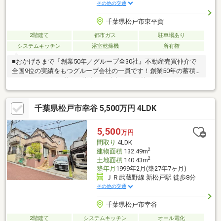
その他の交通
千葉県松戸市東平賀
2階建て
都市ガス
駐車場あり
システムキッチン
浴室乾燥機
所有権
■おかげさまで『創業50年／グループ全30社』不動産売買仲介で
全国9位の実績をもつグループ会社の一員です！創業50年の蓄積
されたノウハウを基にご購入・ご売却・お買替え全てをサポート
致します！■独自のFP相談【未来カレンダー】住宅購入の資金計
画は未来を見据えて立てなければいけません。漠然とした不安や
千葉県松戸市幸谷 5,500万円 4LDK
悩みを『見える化』して幸せな未来へのスタートを切りましょ
う。■業界初の無料アフターサポート【TOHO HOUSE CLUB】
『住まい』のご購入はゴールではなくスタートです。お客様の
5,500
万円
『住まい』と『暮らし』の安心と安全を守るサービスを全て無料
間取り
4LDK
で提供してます。お気軽にお問合せ下さい！
2
建物面積
132.49m
2
土地面積
140.43m
築年月
1999年2月(築27年7ヶ月)
ＪＲ武蔵野線 新松戸駅 徒歩8分
その他の交通
千葉県松戸市幸谷
2階建て
システムキッチン
オール電化