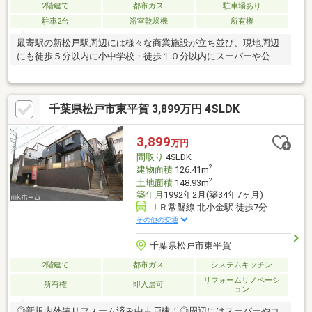
2階建て
都市ガス
駐車場あり
駐車2台
浴室乾燥機
所有権
最寄駅の新松戸駅周辺には様々な商業施設が立ち並び、現地周辺
にも徒歩５分以内に小中学校・徒歩１０分以内にスーパーや公園
などの利便施設が揃う、住環境良好な立地になります。◆２０２
２年１０月築の２世帯注文住宅です◆車から自宅に電気を取り込
める給電機能付き！◆広々屋上で夕涼みも楽しめます◆カースペ
千葉県松戸市東平賀 3,899万円 4SLDK
ース２台可能◆大変綺麗なのでそのままお住まいになれます！
3,899
万円
間取り
4SLDK
2
建物面積
126.41m
2
土地面積
148.93m
築年月
1992年2月(築34年7ヶ月)
ＪＲ常磐線 北小金駅 徒歩7分
その他の交通
千葉県松戸市東平賀
2階建て
都市ガス
システムキッチン
リフォームリノベーシ
所有権
即入居可
ョン
◎新規内外装リフォーム済み中古戸建！◎周辺にはスーパーやコ