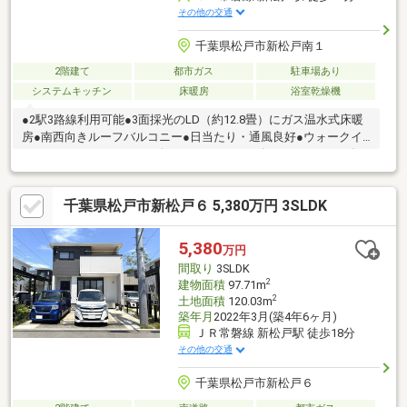
その他の交通
千葉県松戸市新松戸南１
2階建て
都市ガス
駐車場あり
システムキッチン
床暖房
浴室乾燥機
●2駅3路線利用可能●3面採光のLD（約12.8畳）にガス温水式床暖
房●南西向きルーフバルコニー●日当たり・通風良好●ウォークイ
ンクローゼット・シューズインクローゼット有●カースペース有
（車種による制限有）●コンビニエンスストアまで徒歩1分●スー
パーマーケットまで徒歩7分●小学校まで徒歩5分●中学校まで徒歩
千葉県松戸市新松戸６ 5,380万円 3SLDK
8分
5,380
万円
間取り
3SLDK
2
建物面積
97.71m
2
土地面積
120.03m
築年月
2022年3月(築4年6ヶ月)
ＪＲ常磐線 新松戸駅 徒歩18分
その他の交通
千葉県松戸市新松戸６