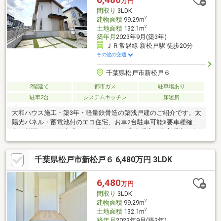
万円
においてサポートいたします！
間取り
3LDK
2
建物面積
99.29m
2
土地面積
132.1m
築年月
2023年9月(築3年)
ＪＲ常磐線 新松戸駅 徒歩20分
その他の交通
千葉県松戸市新松戸６
2階建て
都市ガス
駐車場あり
駐車2台
システムキッチン
床暖房
大和ハウス施工・築3年・軽量鉄骨造の築浅戸建のご紹介です。太
陽光パネル・蓄電池付のエコ住宅、お車2台駐車可能※要車種確認
白を基調とした清潔感のある内装です。◎床暖房・浴室暖房・食
洗機・宅配ボックス等設備充実◎各居室収納＋ウォークインクロ
ーゼット◎南向きの約19.3帖LDK◎便利な電動式シャッター◎一
千葉県松戸市新松戸６ 6,480万円 3LDK
部リフォーム済◎近隣に公園あり
6,480
万円
間取り
3LDK
2
建物面積
99.29m
2
土地面積
132.1m
築年月
2023年9月(築3年)