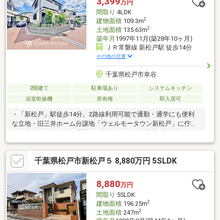
3,399
万円
間取り
4LDK
2
建物面積
109.3m
2
土地面積
135.63m
築年月
1997年11月(築28年10ヶ月)
ＪＲ常磐線 新松戸駅 徒歩14分
その他の交通
千葉県松戸市幸谷
2階建て
駐車場あり
システムキッチン
浴室乾燥機
所有権
即入居可
・「新松戸」駅徒歩14分。2路線利用可能で通勤・通学にも便利
な立地・旧三井ホーム分譲地「ウェルモータウン新松戸」に佇
む、街並みの整った住環境・2階建て4LDK、全居室6帖以上のゆと
りある間取りでご家族皆さまが快適に暮らせます・2026年5月リ
フォーム実施。キッチン・浴室・洗面・トイレ交換など、気持ち
千葉県松戸市新松戸５ 8,880万円 5SLDK
よく新生活を始められます・屋上テラス付き。休日はBBQやお子
様のプール、夜は星空を眺める贅沢なプライベート空間に・カー
ポート付きで、大切なお車を雨や紫外線から守ります・新築には
8,880
万円
ない成熟した住環境と、リフォーム済みの快適さを兼ね備えた一
間取り
5SLDK
邸。ご家族の新しい暮らしを、ぜひ現地でご体感ください
2
建物面積
196.25m
2
土地面積
247m