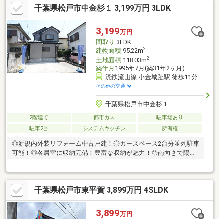
千葉県松戸市中金杉１ 3,199万円 3LDK
が見える人気の対面式キッチン！◎柔らかい和室付きの物件！和
の空間を感じることのできる落ち着きある一部屋です！◎広めの
納戸を２個所設置！季節物の収納や趣味のお部屋、テレワーク用
3,199
万円
のお部屋など、用途いろいろ！◎全居室収納付！お部屋もスッキ
間取り
3LDK
リ片付きます！◎南面バルコニーで陽当り良好！
2
建物面積
95.22m
2
土地面積
118.03m
築年月
1995年7月(築31年2ヶ月)
流鉄流山線 小金城趾駅 徒歩11分
その他の交通
千葉県松戸市中金杉１
2階建て
都市ガス
駐車場あり
駐車2台
システムキッチン
所有権
◎新規内外装リフォーム中古戸建！◎カースペース2台分並列駐車
可能！◎各居室に収納完備！豊富な収納が魅力！◎南向きで陽当
たり良好！◎周辺にはスーパーやコンビニなどお買い物施設充
実！◎LDKは家具を置いてもゆとりある広さ！家族団らんの時間
をゆったり過ごすことができますね！◎子育てしやすい住環境！
千葉県松戸市東平賀 3,899万円 4SLDK
◎家事動線に配慮した間取りです！◎トイレは1F・2Fにございま
す。忙しい朝も大活躍です！【リフォーム内容】・システムキッ
チン交換・ユニットバス交換・洗面化粧台交換・トイレ交換・フ
3,899
万円
ロアタイル、CF、クロス、建具交換・外壁、屋根塗装・ハウスク