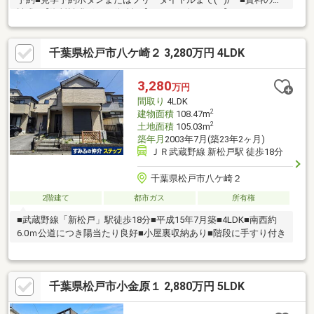
請求■【資料請求ボタン(無料）】フリーダイヤル 【0120-97-
3903】ご質問・ご相談もお気軽にどうぞ☆■その他物件も多数ご
紹介中■リビングコンシェルのHPでCheck！https://www.living-
千葉県松戸市八ケ崎２ 3,280万円 4LDK
concier.co.jp/
3,280
万円
間取り
4LDK
2
建物面積
108.47m
2
土地面積
105.03m
築年月
2003年7月(築23年2ヶ月)
ＪＲ武蔵野線 新松戸駅 徒歩18分
千葉県松戸市八ケ崎２
2階建て
都市ガス
所有権
■武蔵野線「新松戸」駅徒歩18分■平成15年7月築■4LDK■南西約
6.0ｍ公道につき陽当たり良好■小屋裏収納あり■階段に手すり付き
千葉県松戸市小金原１ 2,880万円 5LDK