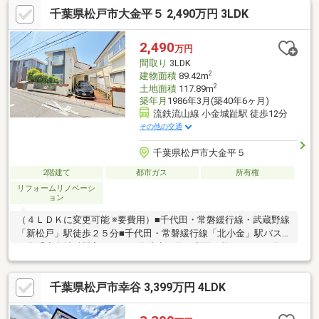
千葉県松戸市大金平５ 2,490万円 3LDK
2,490
万円
間取り
3LDK
2
建物面積
89.42m
2
土地面積
117.89m
築年月
1986年3月(築40年6ヶ月)
流鉄流山線 小金城趾駅 徒歩12分
その他の交通
千葉県松戸市大金平５
2階建て
都市ガス
所有権
リフォームリノベーシ
ョン
（４ＬＤＫに変更可能 ※要費用）■千代田・常磐緩行線・武蔵野線
「新松戸」駅徒歩２５分■千代田・常磐緩行線「北小金」駅バス
５分「小金城趾駅入口」バス停徒歩７分も利用可能■２０２５年
５月 リフォーム実施 ユニットバス交換・水栓交換(キッチン・
洗面所) ＣＦ張替(洗面所・トイレ)・クロス張替(洗面所)■ＬＤ
千葉県松戸市幸谷 3,399万円 4LDK
Ｋフローリング張り