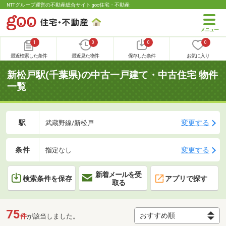
NTTグループ運営の不動産総合サイト goo住宅・不動産
1
0
0
0
最近検索した条件
最近見た物件
保存した条件
お気に入り
新松戸駅(千葉県)の中古一戸建て・中古住宅 物件
一覧
駅
変更する
武蔵野線/新松戸
条件
変更する
指定なし
新着メールを受
検索条件を保存
アプリで探す
取る
75
件
が該当しました。