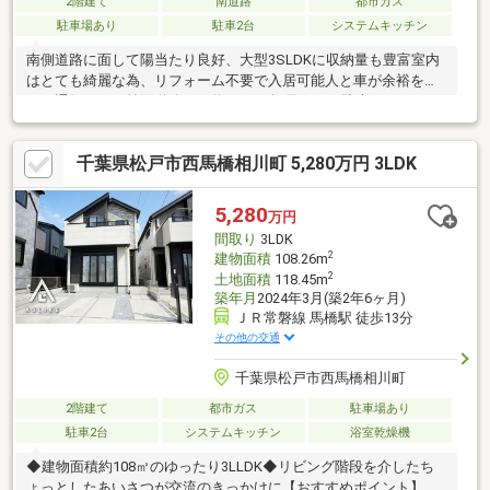
2階建て
南道路
都市ガス
駐車場あり
駐車2台
システムキッチン
南側道路に面して陽当たり良好、大型3SLDKに収納量も豊富室内
はとても綺麗な為、リフォーム不要で入居可能人と車が余裕をも
って通行できる前面道路は、約9.0mの幅員があり駐車もラクラク
通常より高い天井高2.7mやハイサッシ2.2mで解放感あふれる空間
空間を自由に活用しやすいドアレス収納を採用、空間の仕切りが
千葉県松戸市西馬橋相川町 5,280万円 3LDK
無くなることでインテリアの楽しみ方も広がります充実の設備(食
洗機、サーモバスS、床暖房、バルコニー水栓、電動シャッタ
ー、スマートキー等)「新松戸」駅より「東京」駅まで31分、「秋
5,280
万円
葉原」駅まで23分でアクセス◎小学校まで1分、中学校まで5分、
間取り
3LDK
公園まで1分等、周辺環境が充実
2
建物面積
108.26m
2
土地面積
118.45m
築年月
2024年3月(築2年6ヶ月)
ＪＲ常磐線 馬橋駅 徒歩13分
その他の交通
千葉県松戸市西馬橋相川町
2階建て
都市ガス
駐車場あり
駐車2台
システムキッチン
浴室乾燥機
◆建物面積約108㎡のゆったり3LLDK◆リビング階段を介したち
ょっとしたあいさつが交流のきっかけに【おすすめポイント】・