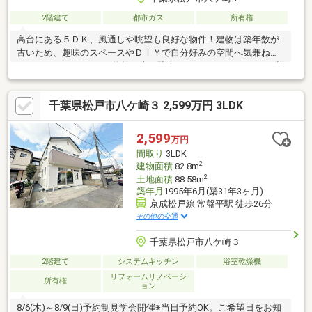
2階建て
都市ガス
所有権
高台にある５ＤＫ、風通しや眺望も良好な物件！建物は築年数が
古いため、趣味のスペースやＤＩＹで自分好みの空間へ気兼ねな
くチャレンジ♪こちらの物件に車を駐車することはできません。荷
物の搬入やお出かけの際には、坂を下るか階段を上る必要があり
ます。自然と足腰の筋力ＵＰや運動不足の改善につながるかもし
千葉県松戸市八ケ崎３ 2,599万円 3LDK
れません♪ 雑草がぐんぐん伸びる風通し、日当たりのよいお庭
は、家庭菜園やビニールプールを設置して自分だけのリゾート空
間にも♪ ※空き家の期間１０年以上のため、設備の経年劣化や
2,599
万円
窓、玄関ドア等経年劣化開閉しずらい箇所が複数有！（網戸はフ
間取り
3LDK
レームのみの箇所も複数有）詳細はセンチュリー21みろく不動産
2
建物面積
82.8m
へ
2
土地面積
88.58m
築年月
1995年6月(築31年3ヶ月)
京成松戸線 常盤平駅 徒歩26分
その他の交通
千葉県松戸市八ケ崎３
2階建て
システムキッチン
浴室乾燥機
リフォームリノベーシ
所有権
ョン
8/6(木)～8/9(日)予約制見学会開催※当日予約OK。ご希望日をお知