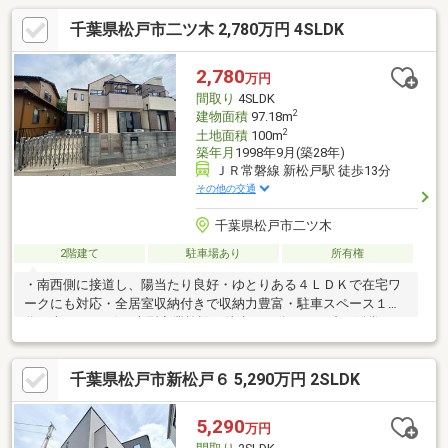
千葉県松戸市二ツ木 2,780万円 4SLDK
2,780
万円
間取り
4SLDK
2
建物面積
97.18m
2
土地面積
100m
築年月
1998年9月(築28年)
ＪＲ常磐線 新松戸駅 徒歩13分
その他の交通
千葉県松戸市二ツ木
2階建て
駐車場あり
所有権
・南西側に接道し、陽当たり良好・ゆとりある４ＬＤＫで在宅ワ
ークにも対応・全居室収納付きで収納力豊富・駐車スペース１台
分（車種による)・大型商業施設（徒歩１１分）での映画鑑賞やシ
ョッピングを満喫
千葉県松戸市新松戸６ 5,290万円 2SLDK
5,290
万円