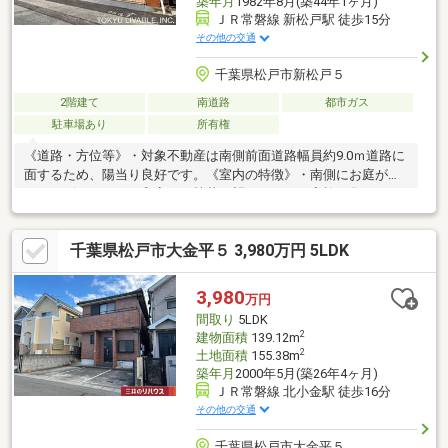
築年月
1982年8月(築44年1ヶ月)
ＪＲ常磐線 新松戸駅 徒歩15分
その他の交通
千葉県松戸市新松戸５
2階建て
南道路
都市ガス
駐車場あり
所有権
《道路・方位等》・対象不動産は南側前面道路幅員約9.0ｍ道路に
面するため、陽当り良好です。《室内の特徴》・南側にお庭があ
り、リビングおよび和室から植栽を望めます。・家族が集うLDK
は広々24畳の大空間・開放感あふれる玄関吹き抜け・全居室6畳
以上を確保したゆとりの間取り・キッチン横に便利なパントリー
千葉県松戸市大金平５ 3,980万円 5LDK
を完備・1階には季節物や大型品も収まる4畳の納戸・全居室に収
納スペースがあり、お部屋をスッキリ活用可能・自然換気ができ
て清潔に保てる窓付きの浴室《改修・リフォーム》・2024年10月
3,980
万円
外壁塗装、バルコニー防水施工・2025年3月 カーポート修繕
間取り
5LDK
2
建物面積
139.12m
2
土地面積
155.38m
築年月
2000年5月(築26年4ヶ月)
ＪＲ常磐線 北小金駅 徒歩16分
その他の交通
千葉県松戸市大金平５