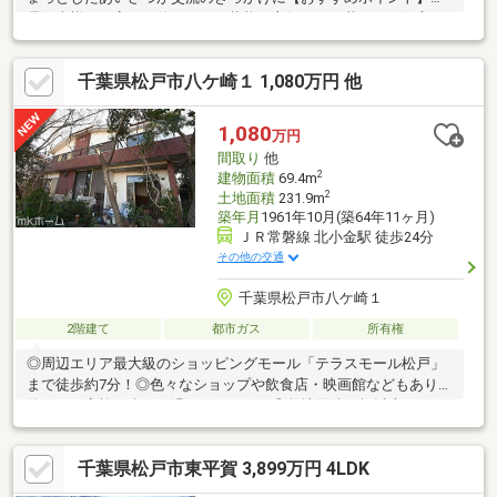
居住者様が丁寧にお使いなので状態が良好です・暮らしに役立つ
設備が充実 - 浄水器＆食洗機付きシステムキッチン、浴室乾燥
機、三面鏡付き洗面化粧台など・収納スペースが豊富。2か所の
千葉県松戸市八ケ崎１ 1,080万円 他
WIC、納戸、床下収納も・JR常磐緩行線「馬橋」駅まで徒歩15分
・徒歩10分圏内にスーパー、コンビニ、ドラッグストアが揃って
います◆◇ご案内・詳細資料のご請求はお気軽にどうぞ
1,080
万円
◇◆TEL：047-362-0888ローンの事なら【住宅ローンに強い】ア
間取り
他
スライクまで♪
2
建物面積
69.4m
2
土地面積
231.9m
築年月
1961年10月(築64年11ヶ月)
ＪＲ常磐線 北小金駅 徒歩24分
その他の交通
千葉県松戸市八ケ崎１
2階建て
都市ガス
所有権
◎周辺エリア最大級のショッピングモール「テラスモール松戸」
まで徒歩約7分！◎色々なショップや飲食店・映画館などもあり、
休日はご家族で楽しく過ごせますね！◎敷地面積70坪以上のゆと
りの広さ！◎居室は全部屋6帖以上のゆったりくつろぎ空間！
◎1Fにキッチン＆2Fにダイニングキッチン！2世帯住宅として
千葉県松戸市東平賀 3,899万円 4LDK
も！