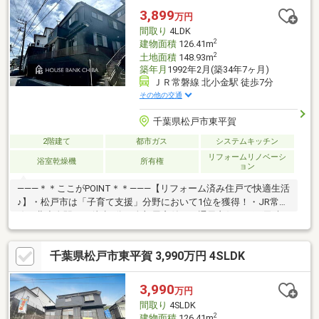
3,899
万円
間取り
4LDK
2
建物面積
126.41m
2
土地面積
148.93m
築年月
1992年2月(築34年7ヶ月)
ＪＲ常磐線 北小金駅 徒歩7分
その他の交通
千葉県松戸市東平賀
2階建て
都市ガス
システムキッチン
リフォームリノベーシ
浴室乾燥機
所有権
ョン
―――＊＊ここがPOINT＊＊―――【リフォーム済み住戸で快適生活
♪】・松戸市は「子育て支援」分野において1位を獲得！・JR常磐
線、北小金駅まで徒歩7分・全部屋窓付き、通風良好！・雨天時や
花粉の季節にも嬉しい、浴室乾燥機付き！・お部屋もスッキリ、
WICなど収納充実！・宅配ボックス装備！・イオン北小金店まで
千葉県松戸市東平賀 3,990万円 4SLDK
徒歩圏内！・既存住宅瑕疵保険適合（2年付保）※本日ご案内可能
です！是非、この機会にお気軽にお越し下さい♪◆人気エリアの
閑静な住宅街！◆百聞は一見にしかず。家族の安心拠点になる
3,990
万円
4LDK♪◆早朝や夜間のご案内にも対応致します！◆住宅ローンの
間取り
4SLDK
ご相談もお気軽に♪
2
建物面積
126.41m