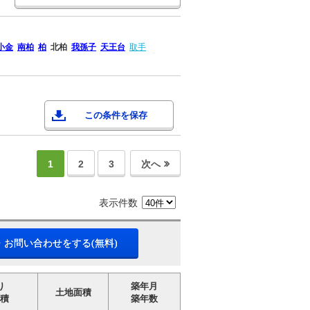
小金
南柏
柏
北柏
我孫子
天王台
取手
この条件を保存
1
2
3
次へ
表示件数
・お問い合わせをする(無料)
り
築年月
土地面積
積
築年数