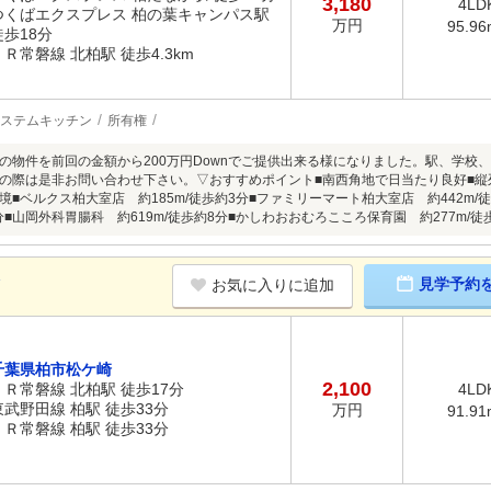
3,180
4LD
つくばエクスプレス 柏の葉キャンパス駅
万円
95.96
徒歩18分
ＪＲ常磐線 北柏駅 徒歩4.3km
ステムキッチン
所有権
の物件を前回の金額から200万円Downでご提供出来る様になりました。駅、学校
の際は是非お問い合わせ下さい。▽おすすめポイント■南西角地で日当たり良好■縦
境■ベルクス柏大室店 約185m/徒歩約3分■ファミリーマート柏大室店 約442m
6分■山岡外科胃腸科 約619m/徒歩約8分■かしわおおむろこころ保育園 約277m/徒
K
見学予約
お気に入りに追加
千葉県柏市松ケ崎
2,100
ＪＲ常磐線 北柏駅 徒歩17分
4LD
東武野田線 柏駅 徒歩33分
万円
91.91
ＪＲ常磐線 柏駅 徒歩33分