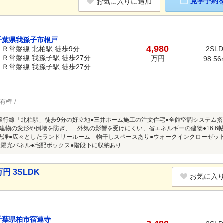
見学予約
お気に入りに追加
千葉県我孫子市根戸
4,980
ＪＲ常磐線 北柏駅 徒歩9分
2SL
ＪＲ常磐線 我孫子駅 徒歩27分
万円
98.56
ＪＲ常磐線 我孫子駅 徒歩27分
有権
緩行線「北柏駅」徒歩9分の好立地●三井ホーム施工の注文住宅●全館空調システム搭
建物の変形や倒壊を防ぎ、 外気の影響を受けにくい、省エネルギーの建物●16.6帖
洗浄●広々としたランドリールーム 物干しスペースあり●ウォークインクローゼット
●太陽光パネル●宅配ボックス●階段下に収納あり
円 3SLDK
お気に入
千葉県柏市宿連寺