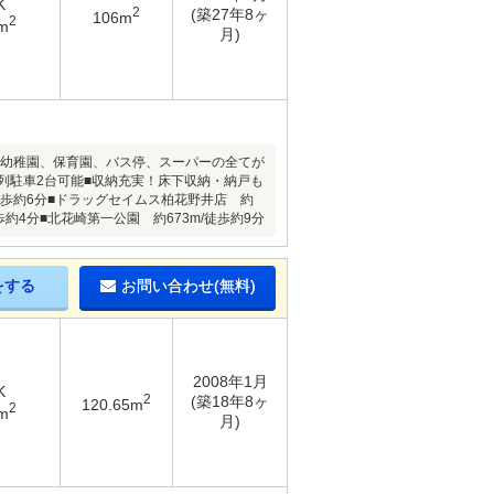
K
2
(築27年8ヶ
106m
2
m
月)
、幼稚園、保育園、バス停、スーパーの全てが
列駐車2台可能■収納充実！床下収納・納戸も
/徒歩約6分■ドラッグセイムス柏花野井店 約
歩約4分■北花崎第一公園 約673m/徒歩約9分
をする
お問い合わせ(無料)
2008年1月
K
2
(築18年8ヶ
120.65m
2
m
月)