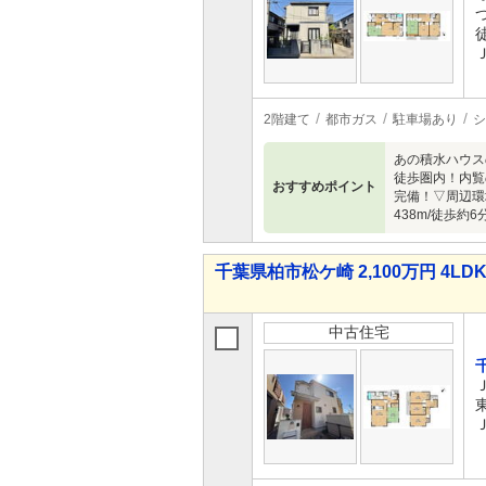
2階建て
都市ガス
駐車場あり
シ
あの積水ハウス
徒歩圏内！内覧
おすすめポイント
完備！▽周辺環
438m/徒歩約
千葉県柏市松ケ崎 2,100万円 4LD
中古住宅