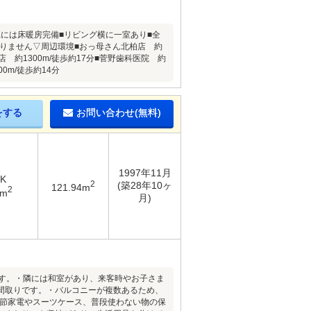
Kには床暖房完備■リビング横に一室あり■全
困りません▽周辺環境■おっ母さん北柏店 約
店 約1300m/徒歩約17分■菅野歯科医院 約
0m/徒歩約14分
をする
お問い合わせ(無料)
1997年11月
DK
2
(築28年10ヶ
121.94m
2
4m
月)
です。・隣には和室があり、来客時やお子さま
間取りです。・バルコニーが複数あるため、
季節家電やスーツケース、普段使わない物の保