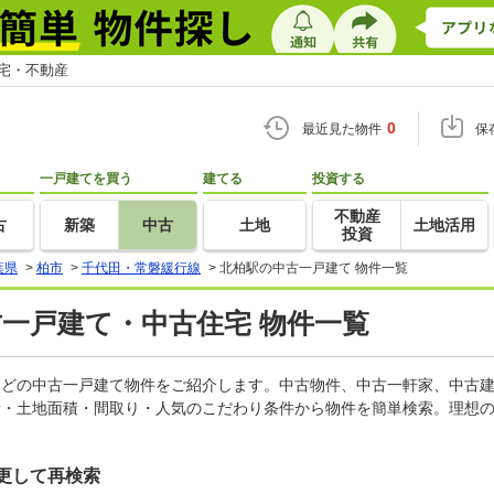
住宅・不動産
0
最近見た物件
保
一戸建てを買う
建てる
投資する
不動産
古
新築
中古
土地
土地活用
投資
葉県
>
柏市
>
千代田・常磐緩行線
>
北柏駅の中古一戸建て 物件一覧
古一戸建て・中古住宅 物件一覧
家などの中古一戸建て物件をご紹介します。中古物件、中古一軒家、中古
積・土地面積・間取り・人気のこだわり条件から物件を簡単検索。理想の
更して再検索