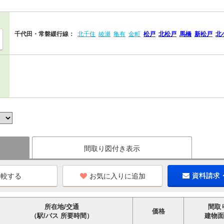
千代田・常磐緩行線：
北千住
綾瀬
亀有
金町
松戸
北松戸
馬橋
新松戸
北
間取り図付き表示
お気に入りに追加
資料請求
所在地/交通
間取
価格
（駅/バス 所要時間）
建物面