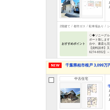
2階建て
都市ガス
駐車場あり
シ
◇◆ソニーグル
ポート致します
おすすめポイント
台や、書斎も完備
【資料請求】又
6274-6552】～
千葉県柏市根戸 3,099万円
中古住宅