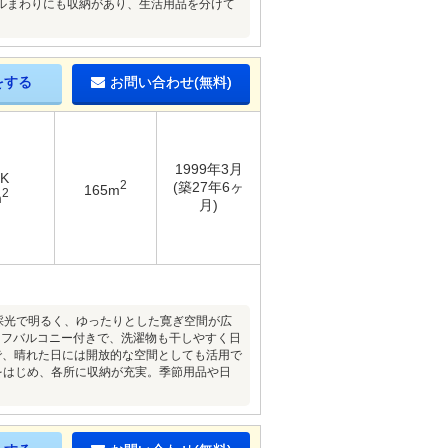
ルまわりにも収納があり、生活用品を分けて
をする
お問い合わせ(無料)
1999年3月
DK
2
(築27年6ヶ
165m
2
m
月)
きの採光で明るく、ゆったりとした寛ぎ空間が広
ーフバルコニー付きで、洗濯物も干しやすく日
で、晴れた日には開放的な空間としても活用で
戸をはじめ、各所に収納が充実。季節用品や日