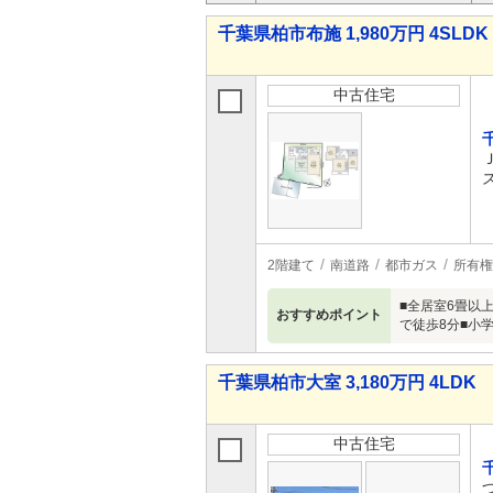
千葉県柏市布施 1,980万円 4SLDK
中古住宅
2階建て
南道路
都市ガス
所有権
■全居室6畳以上
おすすめポイント
で徒歩8分■小
千葉県柏市大室 3,180万円 4LDK
中古住宅