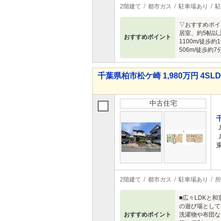
2階建て
都市ガス
駐車場あり
駐
▽おすすめポイ
居室、約5帖以
おすすめポイント
1100m/徒歩
506m/徒歩約
千葉県柏市松ケ崎 1,980万円 4SL
中古住宅
2階建て
都市ガス
駐車場あり
所
■広々LDKと
の遊び場として
おすすめポイント
洗濯物や布団な