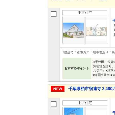
中古住宅
2階建て
都市ガス
駐車場あり
所
●千代田・常磐
気密性を誇り、
おすすめポイント
ス採用）●浴室
(綺麗除菌水)
千葉県柏市宿連寺 3,480万
中古住宅