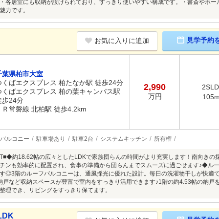
・各居室にも収納が設けられており、すっきり使いやすい構成です。・書斎やホー
魅力です。
見学予約
お気に入りに追加
千葉県柏市大室
つくばエクスプレス 柏たなか駅 徒歩24分
2,990
2SL
つくばエクスプレス 柏の葉キャンパス駅
万円
105
徒歩24分
ＪＲ常磐線 北柏駅 徒歩4.2km
バルコニー
駐車場あり
駐車2台
システムキッチン
所有権
INT■◆約18.62帖の広々としたLDKで家族団らんの時間がより充実します！南向
チンも効率的に配置され、食事の準備から団らんまでスムーズに過ごせます♪◆ル
す◎3階のルーフバルコニーは、通風採光に優れた設計。毎日の洗濯物干しが快適
納戸など収納スペースが豊富で室内をすっきり活用できます♪1階の約4.53帖の納
整理でき、リビングをすっきり保てます。
LDK