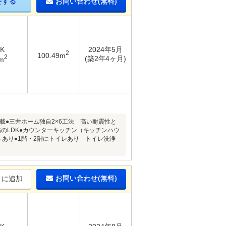
をする
お問い合わせ(無料)
DK
2024年5月
2
100.49m
2
(築2年4ヶ月)
m
載●三井ホーム独自2×6工法 高い耐震性と
のLDK●カウンターキッチン（キッチンハウ
あり●1階・2階にトイレあり トイレ洗浄
お問い合わせ(無料)
りに追加