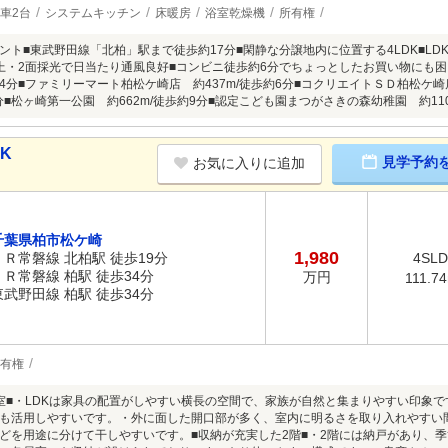
車2台
システムキッチン
床暖房
浴室乾燥機
所有権
ント■東武野田線「北柏」駅まで徒歩約17分■閑静な分譲地内に位置する4LDK■LD
上・2面採光で日当たり通風良好■コンビニ徒歩約6分でちょっとしたお買い物にも
約14分■ファミリーマート柏松ケ崎店 約437m/徒歩約6分■コクリエイトＳＤ柏松ケ崎
7分■松ヶ崎第一公園 約662m/徒歩約9分■認定こども園まつがさきの森幼稚園 約110
DK
見学予約
お気に入りに追加
千葉県柏市松ケ崎
1,980
ＪＲ常磐線 北柏駅 徒歩19分
4SL
ＪＲ常磐線 柏駅 徒歩34分
万円
111.7
東武野田線 柏駅 徒歩34分
有権
和室■・LDKは家具の配置がしやすい横長の空間で、家族が自然と集まりやすい印象
も活用しやすいです。・外に面した開口部が多く、室内に明るさを取り入れやすい
どを用途に分けて干しやすいです。■収納が充実した2階■・2階には納戸があり、