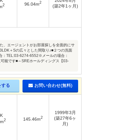
DK
2024年8月
2
96.04m
2
(築2年1ヶ月)
m
した、エージェントがお部屋探しを全面的にサ
3LDK＋Sの広々とした間取り♪■２つの洗面
:03-6274-6552※メールの場合：
能です■～SREホールディングス【03-
をする
お問い合わせ(無料)
1999年3月
DK
2
(築27年6ヶ
145.46m
2
3m
月)