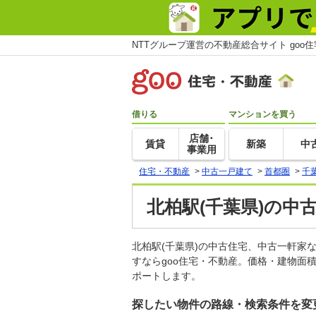
NTTグループ運営の不動産総合サイト goo
借りる
マンションを買う
店舗･
賃貸
新築
中
事業用
住宅・不動産
>
中古一戸建て
>
首都圏
>
千
北柏駅(千葉県)の中
北柏駅(千葉県)の中古住宅、中古一軒
すならgoo住宅・不動産。価格・建物面
ポートします。
探したい物件の路線・検索条件を変