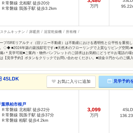
3,480
3SL
ＪＲ常磐線 北柏駅 徒歩20分
万円
95.22
ＪＲ常磐線 我孫子駅 徒歩3.2km
ステムキッチン
床暖房
浴室乾燥機
所有権
ープ/SREリアルティ（旧ソニー不動産）は不動産における透明性と公平性を重視
。◇◆ ■2024年築の築浅邸宅です♪■天然木のフローリングで上質なリビング空間♪■
♪＊見学可能■ご案内・物件パンフレットのご請求はお気軽にどうぞ※お電話の場合：TEL
は【見学予約】ボタンをクリックでお問い合わせください。■頭金０円からのご購入可
 4SLDK
見学予約
お気に入りに追加
千葉県柏市根戸
3,099
ＪＲ常磐線 北柏駅 徒歩22分
4SL
ＪＲ常磐線 我孫子駅 徒歩37分
万円
136.2
ＪＲ常磐線 柏駅 徒歩4.2km