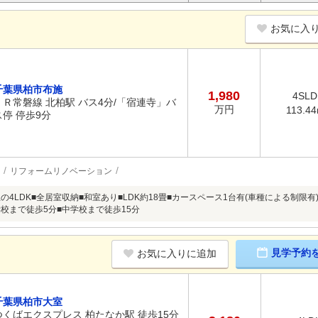
お気に入
千葉県柏市布施
1,980
4SLD
ＪＲ常磐線 北柏駅 バス4分/「宿連寺」バ
万円
113.4
ス停 停歩9分
リフォームリノベーション
の4LDK■全居室収納■和室あり■LDK約18畳■カースペース1台有(車種による制限
学校まで徒歩5分■中学校まで徒歩15分
見学予約
お気に入りに追加
千葉県柏市大室
つくばエクスプレス 柏たなか駅 徒歩15分