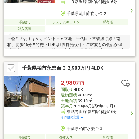
ＪＲ常磐線 南柏駅 徒歩16分
千葉県流山市向小金２
2階建て
システムキッチン
所有権
即入居可
－物件のおすすめポイント－▼立地・千代田・常磐緩行線「南
柏」徒歩16分▼特徴・LDKは3面採光設計・ご家族との会話が弾む
対面式キッチン、床下収納付・和室には天袋付の押入があり、大
物収納も可能・南東側には屋根付バルコニー・お庭有・浴室等の
水回りには自然換気可能な窓を設置・駐車場有(車種による)・即
千葉県柏市永楽台３ 2,980万円 4LDK
引渡し可能(残金精算後)▼周辺環境・ベルクス南柏店 徒歩4分(約
300m)・流山市立向小金小学校 徒歩8分(約590m)・向小金五号公
園 徒歩1分(約40m)■ ご希望の住まい探しをお手伝いします
2,980
万円
━━━━━・・・物件の詳細・ご相談はお気軽にお問い合わせく
間取り
4LDK
ださい。
2
建物面積
96.88m
2
土地面積
99.18m
築年月
2020年6月(築6年3ヶ月)
東武野田線 新柏駅 徒歩16分
その他の交通
千葉県柏市永楽台３
2階建て
都市ガス
所有権