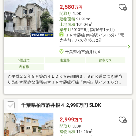
／建築基準法第22条区域
2,580
万円
間取り
4LDK
2
建物面積
91.91m
2
土地面積
104.04m
築年月
2010年8月(築16年1ヶ月)
ＪＲ常磐線 南柏駅 バス16分/「竜
光寺前」バス停 停歩2分
千葉県柏市酒井根４
2階建て
南道路
都市ガス
所有権
☆平成２２年８月築の４ＬＤＫ☆南側約３．９ｍ公道につき陽当
り良好☆閑静な住宅街☆ＪＲ常磐緩行線「南柏」駅バス１６分
「竜光寺前」バス停徒歩２分
千葉県柏市酒井根４ 2,999万円 5LDK
2,999
万円
間取り
5LDK
2
建物面積
114.26m