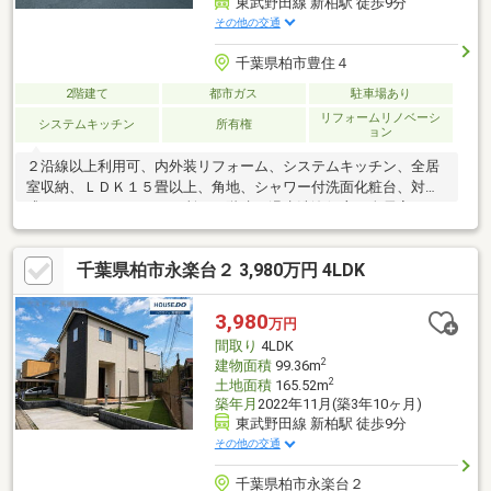
東武野田線 新柏駅 徒歩9分
その他の交通
千葉県柏市豊住４
2階建て
都市ガス
駐車場あり
リフォームリノベーシ
システムキッチン
所有権
ョン
２沿線以上利用可、内外装リフォーム、システムキッチン、全居
室収納、ＬＤＫ１５畳以上、角地、シャワー付洗面化粧台、対面
式キッチン、トイレ２ヶ所、２階建、温水洗浄便座、全居室フロ
ーリング
千葉県柏市永楽台２ 3,980万円 4LDK
3,980
万円
間取り
4LDK
2
建物面積
99.36m
2
土地面積
165.52m
築年月
2022年11月(築3年10ヶ月)
東武野田線 新柏駅 徒歩9分
その他の交通
千葉県柏市永楽台２