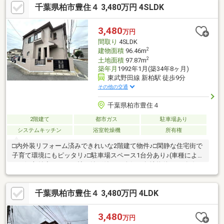
千葉県柏市豊住４ 3,480万円 4SLDK
歩13分○小金南中学校：徒歩24分○北小金グレースこども園：徒歩
10分○イオン北小金店：徒歩8分○ファミリーマート松戸小金店：
徒歩6分○マツモトキヨシ松戸小金店：徒歩10分
3,480
万円
間取り
4SLDK
2
建物面積
96.46m
2
土地面積
97.87m
築年月
1992年1月(築34年8ヶ月)
東武野田線 新柏駅 徒歩9分
その他の交通
千葉県柏市豊住４
2階建て
都市ガス
駐車場あり
システムキッチン
浴室乾燥機
所有権
□内外装リフォーム済みできれいな2階建て物件♪□閑静な住宅街で
子育て環境にもピッタリ♪□駐車場スペース1台分あり♪(車種により
ます)□収納力のある２帖の納戸付き♪□人気の角地物件♪□２路線２
駅利用可能で通勤、通学も便利♪【周辺環境】○柏市立第八小学
校：徒歩12分○柏市立中原中学校：徒歩12分○柏市立豊住保育園：
千葉県柏市豊住４ 3,480万円 4LDK
徒歩8分○くりの木幼稚園：徒歩7分○東武ストア新柏店：徒歩10分
○生鮮市場TOP南柏店：徒歩17分○ファミリーマート新柏駅前店：
徒歩8分
3,480
万円