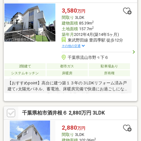
ミ南柏駅前店 徒歩8分(約600m)・柏市立光ケ丘小学校 徒歩7分(約
530m)■ ご希望の住まい探しをお手伝いします ━━━━━・・・
3,580
万円
物件の詳細・ご相談はお気軽にお問い合わせください。
間取り
3LDK
2
建物面積
85.39m
2
土地面積
157.7m
築年月
2012年4月(築14年5ヶ月)
東武野田線 豊四季駅 徒歩12分
その他の交通
千葉県流山市野々下６
2階建て
都市ガス
駐車場あり
システムキッチン
床暖房
所有権
【おすすめpoint】高台に建つ築１３年の３LDKリフォーム済み戸
建て♪太陽光パネル、蓄電池、床暖房完備で快適にお過ごしになれ
ます。ポラスグループ施工物件で内装・外装がおしゃれです♪周辺
環境はお買い物、お食事、お出かけにも大変便利な立地！ぜひお
気軽にお問い合わせください！【周辺環境】◇流山市立長崎小学
千葉県柏市酒井根６ 2,880万円 3LDK
校：徒歩１３分◆流山市立八木中学校：徒歩２４分◇ジャパンミ
ート卸売市場流山店：徒歩４分◆マツモトキヨシ流山野々下店：
徒歩５分◇ガスト柏豊四季店：徒歩１３分
2,880
万円
間取り
3LDK
2
建物面積
102.06m