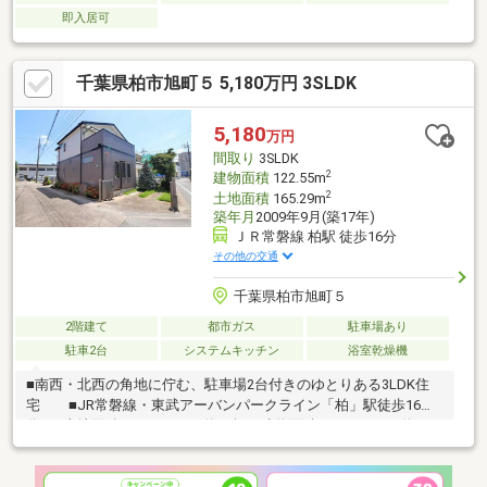
即入居可
千葉県柏市旭町５ 5,180万円 3SLDK
5,180
万円
間取り
3SLDK
2
建物面積
122.55m
2
土地面積
165.29m
築年月
2009年9月(築17年)
ＪＲ常磐線 柏駅 徒歩16分
その他の交通
千葉県柏市旭町５
2階建て
都市ガス
駐車場あり
駐車2台
システムキッチン
浴室乾燥機
■南西・北西の角地に佇む、駐車場2台付きのゆとりある3LDK住
宅 ■JR常磐線・東武アーバンパークライン「柏」駅徒歩16
分 ■土地面積：165.29㎡（約50坪）建物面積：122.55㎡（約
37.07坪）■角地につき通風良好 ■全居室6帖以上 ■全居室収納
の他、ロフト（2つの洋室にあり）や納戸を備え収納豊富 ■2020