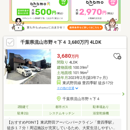
年12月外壁・屋根・雨樋・軒下塗装実施
千葉県流山市野々下４ 3,680万円 4LDK
3,680
万円
間取り
4LDK
2
建物面積
100.39m
2
土地面積
101.96m
築年月
2023年2月(築3年7ヶ月)
東武野田線 豊四季駅 徒歩17分
その他の交通
千葉県流山市野々下４
2階建て
都市ガス
駐車場あり
駐車2台
システムキッチン
浴室乾燥機
【おすすめPOINT】東武野田アーバンパークライン「豊四季駅」
徒歩１７分！周辺施設が充実しているため、大変生活しやすいで