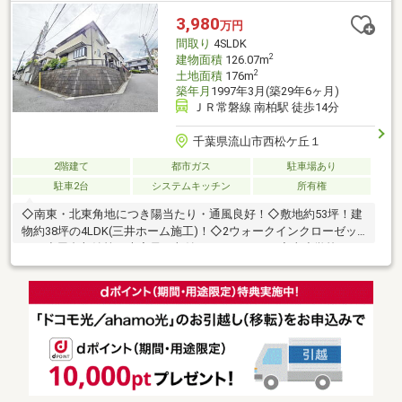
車の交通量が少ないのが特徴です。・対象不動産は北西側幅員4.5
3,980
万円
ｍ道路に面しています。《建物状況調査について》令和8年7月に
間取り
4SLDK
建物状況調査を実施済みです。
2
建物面積
126.07m
2
土地面積
176m
築年月
1997年3月(築29年6ヶ月)
ＪＲ常磐線 南柏駅 徒歩14分
千葉県流山市西松ケ丘１
2階建て
都市ガス
駐車場あり
駐車2台
システムキッチン
所有権
◇南東・北東角地につき陽当たり・通風良好！◇敷地約53坪！建
物約38坪の4LDK(三井ホーム施工)！◇2ウォークインクローゼッ
ト、小屋裏収納等、大容量の収納スペースあり！◇東小学校まで
徒歩5分！◇毎日のお買物に便利なアクロスプラザ流山店まで徒
歩7分！◇注文住宅の建築用地としてもご検討はいかがでしょう
か。