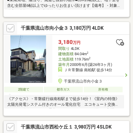
含む全部屋6帖以上でゆったりお住まい頂けます【備考】・対象不
動産の建物は、一部遵法性を満たしていない部分がございま
す。・建物契約不適合免責・設備修補義務免責とさせて頂きま
す。【メンテナンス履歴】1999年12月外壁塗装・屋上、ベランダ
千葉県流山市向小金３ 3,180万円 4LDK
防水
3,180
万円
間取り
4LDK
2
建物面積
84.04m
2
土地面積
119.76m
築年月
2000年6月(築26年3ヶ月)
ＪＲ常磐線 南柏駅 徒歩14分
千葉県流山市向小金３
2階建て
都市ガス
所有権
《アクセス》・常磐緩行線南柏駅まで徒歩14分！《室内の特徴》
太陽光発電システム付きのオール電化住宅 エコキュート交換済
(２０２５年)！・オール電化システムのため、ガス漏れの心配も
いりません。またIHクッキングヒーターを設置しておりますの
で、 お手入れもしやすいです。・1階と2階にトイレがありま
千葉県流山市西松ケ丘１ 3,980万円 4SLDK
す。・南西側にお庭があり、リビングおよび和室から植栽を望め
ます。《道路・方位等》・前面道路は通りぬけができないため、