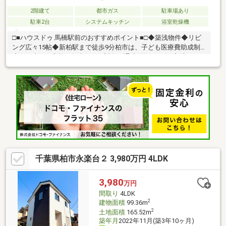
2階建て
都市ガス
駐車場あり
駐車2台
システムキッチン
浴室乾燥機
□■ハウスドゥ 馬橋駅前のおすすめポイント■□◆築浅物件◆リビ
ング広々15帖◆新柏駅まで徒歩9分柏市は、子ども医療費助成制
度は０歳から高校３年生までが対象。通院1回あたり・入院1日あ
たり300円・ 調剤は自己負担なしなど、子育て世代には心強い暮
らしやすい街です。都心へのアクセスが良好で便利な都市生活を
堪能できるのはもちろん、穏やかな雰囲気に包まれた住環境が魅
力の「柏市」で、家族の笑顔が溢れる暮らしを実現してみません
か？
千葉県柏市永楽台２ 3,980万円 4LDK
3,980
万円
間取り
4LDK
2
建物面積
99.36m
2
土地面積
165.52m
築年月
2022年11月(築3年10ヶ月)