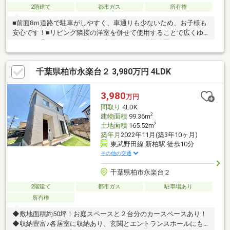
2階建て
都市ガス
所有権
■前面8ｍ道路で駐車がしやすく、車通りも少ないため、お子様も
安心です！■リビング隣接の洋室を併せて使用することで広くゆ
っくりと過ごせます！■近くに中原ふれあい防災公園があり、お
子様の遊び場として使え、災害時には避難場所の為、安心してお
過ごしいただけます！■徒歩5分（375ｍ）に光ヶ丘中学校があり
千葉県柏市永楽台２ 3,980万円 4LDK
ます！■角地の為陽当たり通風ともに良好です！■横幅5.4ｍのバル
コニーで多くの洗濯物が干せます♪
3,980
万円
間取り
4LDK
2
建物面積
99.36m
2
土地面積
165.52m
築年月
2022年11月(築3年10ヶ月)
東武野田線 新柏駅 徒歩10分
その他の交通
千葉県柏市永楽台２
2階建て
都市ガス
駐車場あり
所有権
◆敷地面積約50坪！お庭スペースと２台分のカースペースあり！
◆収納豊富♪各居室に収納あり、玄関とエントランスホールにも