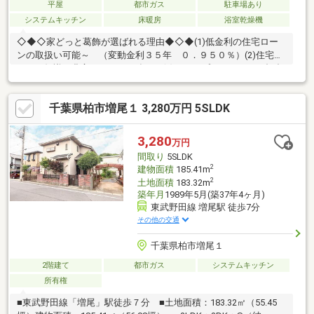
平屋
都市ガス
駐車場あり
システムキッチン
床暖房
浴室乾燥機
◇◆◇家どっと葛飾が選ばれる理由◆◇◆(1)低金利の住宅ロー
ンの取扱い可能～ （変動金利３５年 ０．９５０％）(2)住宅ロ
ーンの知識が豊富でローンに強い～(3)ライフプランナーとの打合
せが出来る～（無料）～【今のお客様のご状況をお聞かせくださ
い】～◆毎月支払う住居費って自分達はいくらなら大丈夫かな。
千葉県柏市増尾１ 3,280万円 5SLDK
◆歳を重ねてもずっと安心して暮らせる場所がいい！◆購入はし
たいけど、手続きとか税金とか色々心配。期待も大きい反面、悩
みや不安も多いと思います。不動産売買専門店でお客様と一緒に
3,280
万円
悩んできた数が多い私達だから解決出来る問題があります。
間取り
5SLDK
2
建物面積
185.41m
2
土地面積
183.32m
築年月
1989年5月(築37年4ヶ月)
東武野田線 増尾駅 徒歩7分
その他の交通
千葉県柏市増尾１
2階建て
都市ガス
システムキッチン
所有権
■東武野田線「増尾」駅徒歩７分 ■土地面積：183.32㎡（55.45