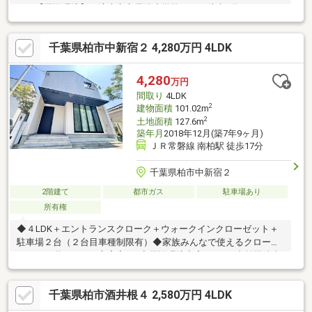
す！【周辺環境】 流山市立長崎小学校・・・徒歩8分（590
ｍ） 流山市立八木中学校・・・徒歩20分（1598ｍ） ジャパン
ミート卸売市場流山店・・・徒歩10分（738ｍ） ベルクス新豊
千葉県柏市中新宿２ 4,280万円 4LDK
四季店・・・徒歩18分（1440ｍ） セブンイレブン流山長崎小学
校前店・・・徒歩8分（608ｍ） 流山おおたかの森Ｓ・Ｃ・・・
車で8分（2400ｍ）
4,280
万円
間取り
4LDK
2
建物面積
101.02m
2
土地面積
127.6m
築年月
2018年12月(築7年9ヶ月)
ＪＲ常磐線 南柏駅 徒歩17分
千葉県柏市中新宿２
2階建て
都市ガス
駐車場あり
所有権
◆４LDK＋エントランスクローク＋ウォークインクローゼット＋
駐車場２台（２台目車種制限有）◆家族みんなで使えるクローゼ
ットが２階ホール、主審室に♪◆周辺環境充実エリア♪南柏駅徒歩
『１７分』、バス利用も可能♪◆足元から体を温める床暖房付き
◆家族とのコミュニケーションが増えるリビング階段◆対話を楽
千葉県柏市酒井根４ 2,580万円 4LDK
しみながらキッチンワークがこなせる開放的な対面式キッチン
【備考】ゴミ置場持分あり灯りのいえなみ協定あり法令上の制限