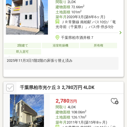
間取り
2LDK
2
建物面積
72.66m
2
土地面積
101m
築年月
2020年3月(築6年6ヶ月)
ＪＲ常磐線 南柏駅 バス10分/「竜
光寺前（千葉県）」バス停 停歩5分
千葉県柏市酒井根７
2階建て
浴室乾燥機
所有権
即入居可
2025年11月3日1階2階の床張り替え済み
千葉県柏市光ケ丘３ 2,780万円 4LDK
2,780
万円
間取り
4LDK
2
建物面積
108.06m
2
土地面積
126.17m
築年月
2011年1月(築15年8ヶ月)