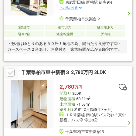
東武野田線 新柏駅 徒歩9分
その他の交通
千葉県柏市永楽台２
2階建て
都市ガス
駐車場あり
駐車2台
浴室乾燥機
所有権
・敷地はゆとりのある５０坪！角地の為、陽当たり良好です◎・
カースペース２台あり、お庭付き 家族時間が広がる邸宅です
◎・各部屋に収納あり、お荷物が多い方でも安心です◎
千葉県柏市東中新宿３ 2,780万円 3LDK
2,780
万円
間取り
3LDK
2
建物面積
68.31m
2
土地面積
71.53m
築年月
2018年2月(築8年7ヶ月)
ＪＲ常磐線 南柏駅 バス7分/「東中
新宿」バス停 停歩3分
千葉県柏市東中新宿３