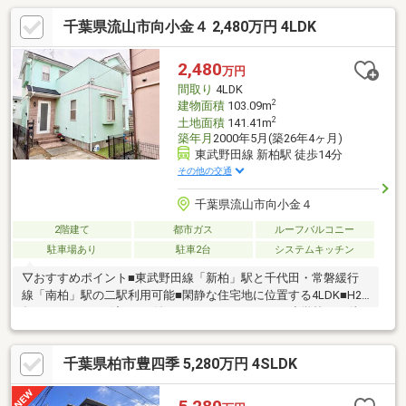
千葉県流山市向小金４ 2,480万円 4LDK
2,480
万円
間取り
4LDK
2
建物面積
103.09m
2
土地面積
141.41m
築年月
2000年5月(築26年4ヶ月)
東武野田線 新柏駅 徒歩14分
その他の交通
千葉県流山市向小金４
2階建て
都市ガス
ルーフバルコニー
駐車場あり
駐車2台
システムキッチン
▽おすすめポイント■東武野田線「新柏」駅と千代田・常磐緩行
線「南柏」駅の二駅利用可能■閑静な住宅地に位置する4LDK■H28
年4月リフォーム済み■IH付きのシステムキッチン■小学校まで徒
歩約9分とお子様の通学も安心▽リフォーム内容■クロス張替え・
畳表替え■キッチン・浴槽・洗面台・トイレ交換■外壁塗装▽周辺
千葉県柏市豊四季 5,280万円 4SLDK
環境■フードスクエアカスミ南柏駅前店 約1100m/徒歩約14分■
セブンイレブン麗澤大学前店 約592m/徒歩約8分■ウエルシア柏
光ケ丘麗澤大学前店 約780m/徒歩約10分■平野医院 約651m/徒