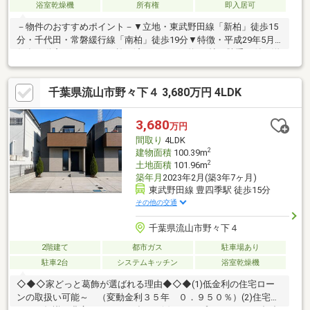
浴室乾燥機
所有権
即入居可
－物件のおすすめポイント－▼立地・東武野田線「新柏」徒歩15
分・千代田・常磐緩行線「南柏」徒歩19分▼特徴・平成29年5月
住友不動産のリフォーム施工済・キッチン約4.5帖は勝手口付、洋
室約6帖と一体利用も可能・各階にトイレ有・浴室は1616サイ
ズ・南東向きバルコニー付・お庭有▼設備・床暖房(キッチン・1F
千葉県流山市野々下４ 3,680万円 4LDK
洋室)・食洗機／浄水器・浴室換気乾燥機▼周辺環境・柏市立柏第
八小学校 徒歩10分(約780m)・日立台第一公園 徒歩5分(約330m)■
ご希望の住まい探しをお手伝いします ━━━━━・・・物件の詳
3,680
万円
細・ご相談はお気軽にお問い合わせください。
間取り
4LDK
2
建物面積
100.39m
2
土地面積
101.96m
築年月
2023年2月(築3年7ヶ月)
東武野田線 豊四季駅 徒歩15分
その他の交通
千葉県流山市野々下４
2階建て
都市ガス
駐車場あり
駐車2台
システムキッチン
浴室乾燥機
◇◆◇家どっと葛飾が選ばれる理由◆◇◆(1)低金利の住宅ロー
ンの取扱い可能～ （変動金利３５年 ０．９５０％）(2)住宅ロ