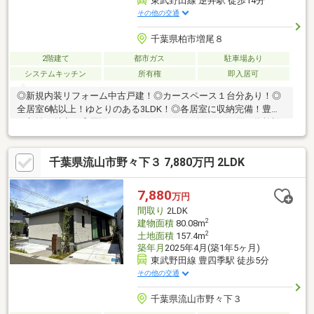
東武野田線 逆井駅 徒歩14分
その他の交通
千葉県柏市増尾８
2階建て
都市ガス
駐車場あり
システムキッチン
所有権
即入居可
◎新規内装リフォーム中古戸建！◎カースペース１台分あり！◎
全居室6帖以上！ゆとりのある3LDK！◎各居室に収納完備！豊富
な収納が魅力！◎周辺にはスーパーやコンビニなどお買い物施設
充実！◎安心アフターサービス保証付き！【リフォーム内容】・
システムキッチン交換・ユニットバス交換・洗面化粧台交換・ト
千葉県流山市野々下３ 7,880万円 2LDK
イレ交換・給湯機交換・床、クロス貼替・外壁塗装・ハウスクリ
ーニングなど
7,880
万円
間取り
2LDK
2
建物面積
80.08m
2
土地面積
157.4m
築年月
2025年4月(築1年5ヶ月)
東武野田線 豊四季駅 徒歩5分
その他の交通
千葉県流山市野々下３