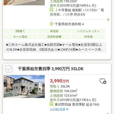
2
土地面積
145.22m
築年月
2010年3月(築16年6ヶ月)
ＪＲ常磐線 南柏駅 バス15分/「竜
光寺前」バス停 停歩3分
千葉県柏市酒井根４
2階建て
南道路
システムキッチン
オール電化
浴室乾燥機
所有権
■三井ホーム株式会社施工■全館空調■オール電化■全居室5畳以上
の5LDK■全居室収納、2面採光あり■LDK約16畳■カースペース有
(車種による制限有)■南側バルコニー■ロフト付き■コンビニエンス
ストアまで徒歩8分■小学校まで徒歩5分■中学校まで徒歩8分
千葉県柏市豊四季 3,990万円 3SLDK
3,990
万円
間取り
3SLDK
2
建物面積
104.33m
2
土地面積
125.61m
築年月
2015年3月(築11年6ヶ月)
東武野田線 豊四季駅 徒歩19分
その他の交通