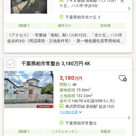
ＪＲ常磐線 南柏駅 バス12分/「光
ケ丘」バス停 停歩3分
千葉県柏市光ケ丘３
2階建て
都市ガス
所有権
《アクセス》・常磐線「南柏」駅バス約12分、「光ケ丘」バス停
徒歩約3分《周辺環境・立地条件等》・第一種低層住居専用地域の
閑静な住宅街に立地。周辺は低層住宅の街並みが広がっておりま
す。《道路・方位等》・西・北の角地です。採光・通風に優れ、
開放感ある立地条件です。《室内の特徴》・LDKは約17.5畳あり
千葉県柏市常盤台 3,180万円 4K
ます。・システムキッチンは、リビングを見渡せるカウンター
式。お子様の様子を見ながら、ご家族との会話を楽しみながら、
お料理をすることができます。また、完成したお料理を運ぶ手間
3,180
万円
を少しだけ軽減してくれます。土地の一部が都市計画道路（3・
間取り
4K
4・19号線）の区域内です（計画決定）
2
建物面積
75.93m
2
土地面積
132.23m
築年月
1967年4月(築59年5ヶ月)
東武野田線 新柏駅 徒歩15分
その他の交通
千葉県柏市常盤台
2階建て
システムキッチン
床暖房