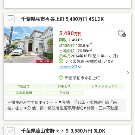
収納あり！◆周辺環境充実！小学校・中学校１km以内！スーパ
ー・公園も１km以内！◆子育て世代におすすめ物件！【備考】法
令上の制限／建築基準法第22条区域
千葉県柏市今谷上町 5,480万円 4SLDK
5,480
万円
間取り
4SLDK
2
建物面積
100.87m
2
土地面積
120.88m
築年月
2014年10月(築11年11ヶ月)
ＪＲ常磐線 南柏駅 徒歩10分
その他の交通
千葉県柏市今谷上町
2階建て
都市ガス
システムキッチン
浴室乾燥機
所有権
－物件のおすすめポイント－▼立地・千代田・常磐緩行線「南
柏」徒歩10分 他・第一種低層住居専用地域▼特徴・三井不動産レ
ジデンシャル旧分譲・西武建設施工・LDKは3面採光設計・会話が
弾む対面式キッチン、勝手口有・和室約4.5帖はLDと一体利用可
能・バルコニーは2部屋から出入り可能・人工芝を敷設のお庭有▼
千葉県流山市野々下６ 3,580万円 3LDK
設備・食洗機・浴室暖房乾燥機▼周辺環境・フードスクエアカス