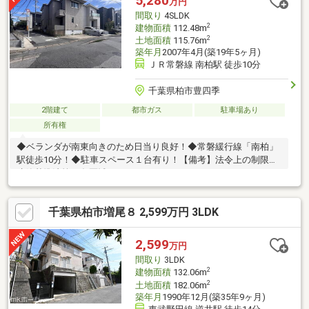
5,280
万円
歩約9分■麗澤幼稚園 約939m/徒歩約12分
間取り
4SLDK
2
建物面積
112.48m
2
土地面積
115.76m
築年月
2007年4月(築19年5ヶ月)
ＪＲ常磐線 南柏駅 徒歩10分
千葉県柏市豊四季
2階建て
都市ガス
駐車場あり
所有権
◆ベランダが南東向きのため日当り良好！◆常磐緩行線「南柏」
駅徒歩10分！◆駐車スペース１台有り！【備考】法令上の制限／
建築基準法第22条区域
千葉県柏市増尾８ 2,599万円 3LDK
2,599
万円
間取り
3LDK
2
建物面積
132.06m
2
土地面積
182.06m
築年月
1990年12月(築35年9ヶ月)