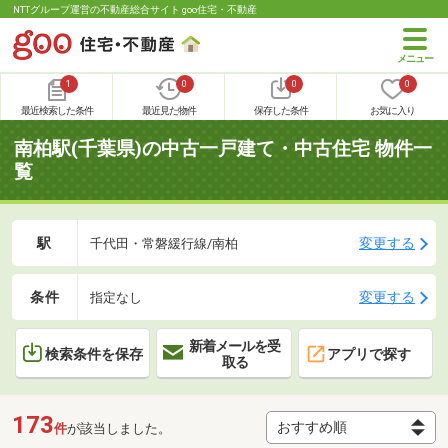
NTTグループ運営の不動産総合サイト goo住宅・不動産
1
0
0
0
最近検索した条件
最近見た物件
保存した条件
お気に入り
南柏駅(千葉県)の中古一戸建て・中古住宅 物件一
覧
駅
変更する
千代田・常磐緩行線/南柏
条件
変更する
指定なし
新着メールを受
検索条件を保存
アプリで探す
取る
173
件
が該当しました。