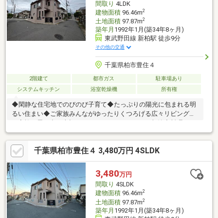
間取り
4LDK
2
建物面積
96.46m
2
土地面積
97.87m
築年月
1992年1月(築34年8ヶ月)
東武野田線 新柏駅 徒歩9分
その他の交通
千葉県柏市豊住４
2階建て
都市ガス
駐車場あり
システムキッチン
浴室乾燥機
所有権
◆閑静な住宅地でのびのび子育て◆たっぷりの陽光に包まれる明
るい住まい◆ご家族みんながゆったりくつろげる広々リビング◆
ご家族の思い出も大切にしまっておけるたっぷり収納◆料理をし
ながらでもご家族との会話を楽しめる対面キッチン◆ゆとりの洗
面スペースで朝の身支度もスムーズに◆雨の日のお洗濯にも大活
千葉県柏市豊住４ 3,480万円 4SLDK
躍な浴室乾燥機付◆ＴＶモニタ付インタホンでセキュリティ面に
も配慮◆ほっこりできる和室でくつろぐひととき
3,480
万円
間取り
4SLDK
2
建物面積
96.46m
2
土地面積
97.87m
築年月
1992年1月(築34年8ヶ月)