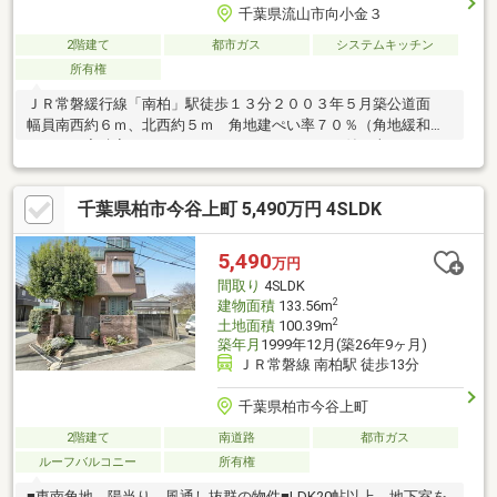
千葉県流山市向小金３
2階建て
都市ガス
システムキッチン
所有権
ＪＲ常磐緩行線「南柏」駅徒歩１３分２００３年５月築公道面
幅員南西約６ｍ、北西約５ｍ 角地建ぺい率７０％（角地緩和に
よる） 容積率２００％４ＬＤＫ カースペース付（車種によ
る）各部屋６帖以上土地面積 １０８．２０㎡ ３２．７３
坪（登記面積）建物延床面積 １０６．８２㎡ ３２．３１坪
千葉県柏市今谷上町 5,490万円 4SLDK
（登記面積）
5,490
万円
間取り
4SLDK
2
建物面積
133.56m
2
土地面積
100.39m
築年月
1999年12月(築26年9ヶ月)
ＪＲ常磐線 南柏駅 徒歩13分
千葉県柏市今谷上町
2階建て
南道路
都市ガス
ルーフバルコニー
所有権
■東南角地、陽当り、風通し抜群の物件■LDK20帖以上、地下室を