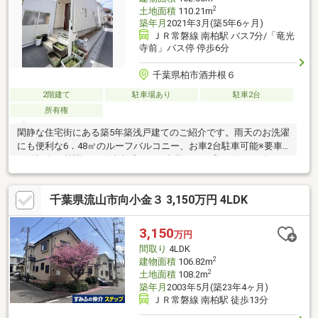
2
土地面積
110.21m
築年月
2021年3月(築5年6ヶ月)
ＪＲ常磐線 南柏駅 バス7分/「竜光
寺前」バス停 停歩6分
千葉県柏市酒井根６
2階建て
駐車場あり
駐車2台
所有権
閑静な住宅街にある築5年築浅戸建てのご紹介です。雨天のお洗濯
にも便利な6．48㎡のルーフバルコニー、お車2台駐車可能※要車
種確認白を基調とした清潔感のある内装です。◎リビングダイニ
ングが見渡せるカウンターキッチン◎トイレが1階・2階で便利◎
スーパー・コンビニが周辺にあり便利な環境
千葉県流山市向小金３ 3,150万円 4LDK
3,150
万円
間取り
4LDK
2
建物面積
106.82m
2
土地面積
108.2m
築年月
2003年5月(築23年4ヶ月)
ＪＲ常磐線 南柏駅 徒歩13分