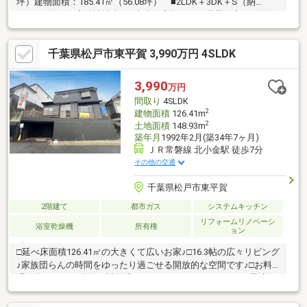
坪）建物面積：185.41㎡（56.08坪） ■2LDK＋3DK＋S（納
戸） ■第一住宅分譲地内 ■中央住宅施工の二世帯住宅 ■前面
道路：東8ｍ公道
千葉県松戸市東平賀 3,990万円 4SLDK
3,990
万円
間取り
4SLDK
2
建物面積
126.41m
2
土地面積
148.93m
築年月
1992年2月(築34年7ヶ月)
ＪＲ常磐線 北小金駅 徒歩7分
その他の交通
千葉県松戸市東平賀
2階建て
都市ガス
システムキッチン
リフォームリノベーシ
浴室乾燥機
所有権
ョン
□延べ床面積126.41㎡の大きくて広いお家♪□16.3帖の広々リビング
♪家族団らんの時間をゆったり過ごせる開放的な空間です♪□お料
理が楽しくなる人気の対面式キッチン♪□リモートワークに最適な
5帖の書斎付き♪□生活利便施設が近隣に整う、子育て世帯にも便
利で暮らしやすい魅力的な住環境♪【周辺環境】○小金小学校：徒