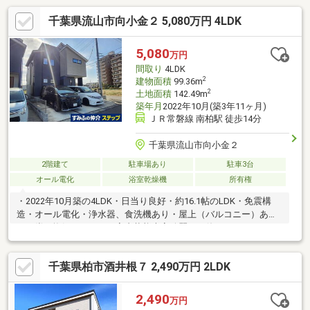
千葉県流山市向小金２ 5,080万円 4LDK
5,080
万円
間取り
4LDK
2
建物面積
99.36m
2
土地面積
142.49m
築年月
2022年10月(築3年11ヶ月)
ＪＲ常磐線 南柏駅 徒歩14分
千葉県流山市向小金２
2階建て
駐車場あり
駐車3台
オール電化
浴室乾燥機
所有権
・2022年10月築の4LDK・日当り良好・約16.1帖のLDK・免震構
造・オール電化・浄水器、食洗機あり・屋上（バルコニー）あ
り・炭の換気システム・室内状態大変綺麗にお使いです
千葉県柏市酒井根７ 2,490万円 2LDK
2,490
万円