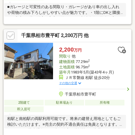
■ガレージと可変性のある間取り・ガレージがあり車の出し入れ
や荷物の積み下ろしがしやすい点が魅力です。・1階にDKと隣接
する和室、2階に洋室と和室が並ぶため、生活動線や用途に応じて
使い分けや間仕切り変更がしやすい構成です。客間・子ども部
屋・書斎などライフステージに合わせた活用が見込めます。■収
千葉県柏市豊平町 2,200万円 他
納と水回りの使い勝手・各居室に押入や収納が配置され荷物の整
理が容易です。・独立洗面と浴室、各階のトイレ配置により朝の
支度が重なっても使いやすく、日常の家事動線が整っています。
2,200
万円
■周辺環境・スーパー、コンビニ、ドラッグストアが徒歩約5分圏
間取り
他
内で毎日のお買い物がしやすく快適な環境です！
2
建物面積
77.29m
2
土地面積
96.75m
築年月
1983年5月(築43年4ヶ月)
ＪＲ常磐線 柏駅 徒歩20分
その他の交通
千葉県柏市豊平町
2階建て
駐車場あり
所有権
即入居可
柏駅と南柏駅の両駅利用可能です。将来の建替え用地としてもご
検討いただけます。※売主の契約不適合責任は免責となります。※
ガス：LPG※駐車場有り（※車種限定・伐採等の工事必要）。軽自