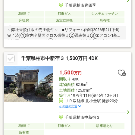
千葉県柏市豊四季
2階建て
都市ガス
システムキッチン
床暖房
浴室乾燥機
所有権
～弊社香陵住販の売主物件～ ■リフォーム内容(2026年2月下旬
完了済)①室内全壁面クロス張替え②畳表替え③エアコン1基新
規設置(リビング5.6Kw)④浴室シャワー水栓交換⑤浴室折れ戸交
換⑥洗面化粧台交換⑦ウォシュレット交換(1階・2階)⑧リビン
グ床リペア補修⑨網戸全張替え⑩室内クリーニング 等■設備・
千葉県柏市中新宿３ 1,500万円 4DK
仕様等〇全館空調〇エネファーム(家庭用燃料電池システム)〇床
暖房〇システムキッチン〇一坪ユニットバス〇浴室乾燥機〇TVイ
ンターホン〇縦列にて2台分駐車可（車種による）■その他〇長期
1,500
万円
優良住宅〇施工会社：住友林業株式会社
間取り
4DK
2
建物面積
82.8m
2
土地面積
125.01m
築年月
1979年11月(築46年10ヶ月)
ＪＲ常磐線 北小金駅 徒歩20分
その他の交通
千葉県柏市中新宿３
2階建て
都市ガス
駐車場あり
所有権