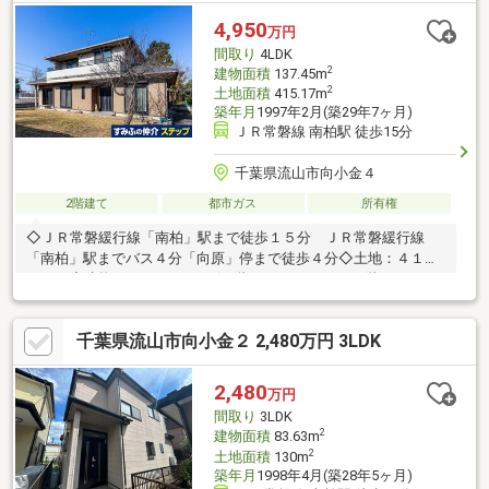
4,950
万円
間取り
4LDK
2
建物面積
137.45m
2
土地面積
415.17m
築年月
1997年2月(築29年7ヶ月)
ＪＲ常磐線 南柏駅 徒歩15分
千葉県流山市向小金４
2階建て
都市ガス
所有権
◇ＪＲ常磐緩行線「南柏」駅まで徒歩１５分 ＪＲ常磐緩行線
「南柏」駅までバス４分「向原」停まで徒歩４分◇土地：４１５.
１７㎡◇建物：１３７.４５㎡(１階：９９.７８㎡ ２階：３７.６
７㎡)◇築年数：１９９７年２月◇道路：東側 公道 幅員：４.
０ｍ 間口：２.０ｍ◇閑静な住宅街
千葉県流山市向小金２ 2,480万円 3LDK
2,480
万円
間取り
3LDK
2
建物面積
83.63m
2
土地面積
130m
築年月
1998年4月(築28年5ヶ月)