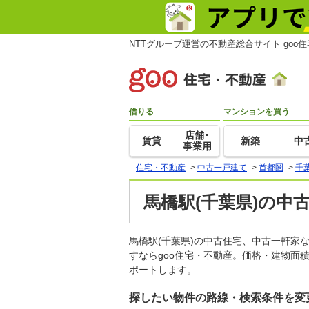
NTTグループ運営の不動産総合サイト goo
借りる
マンションを買う
店舗･
賃貸
新築
中
事業用
住宅・不動産
>
中古一戸建て
>
首都圏
>
千
馬橋駅(千葉県)の中
馬橋駅(千葉県)の中古住宅、中古一軒
すならgoo住宅・不動産。価格・建物面
ポートします。
探したい物件の路線・検索条件を変