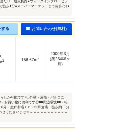
●日当たり・通風良好●ウォークインクローゼッ
徒歩1分●スーパーマーケットまで徒歩7分●
をする
お問い合わせ(無料)
2000年3月
K
2
(築26年6ヶ
156.67m
2
m
月)
暮らしが可能です♪〇外壁・屋根・バルコニー
・お買い物に便利です◎■■周辺環境■■・松
0分・生鮮市場ＴＯＰ中和倉店 徒歩約11分
わせくださいませ☆＝＝＝＝＝＝＝＝＝＝＝