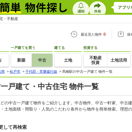
住宅・不動産
0
最近見た物件
保
一戸建てを買う
建てる
投資する
不動産
古
新築
中古
土地
土地活用
投資
葉県
>
松戸市
>
千代田・常磐緩行線
>
馬橋駅の中古一戸建て 物件一覧
古一戸建て・中古住宅 物件一覧
家などの中古一戸建て物件をご紹介します。中古物件、中古一軒家、中古
積・土地面積・間取り・人気のこだわり条件から物件を簡単検索。理想の
更して再検索