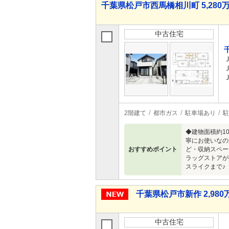
千葉県松戸市西馬橋相川町 5,280万
中古住宅
2階建て
都市ガス
駐車場あり
駐
◆建物面積約1
寧にお使いなの
おすすめポイント
ど・収納スペー
ラッグストアが
スライクまで♪
千葉県松戸市新作 2,980万
中古住宅