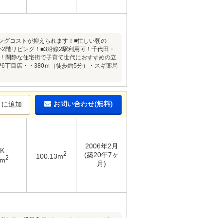
ニングコストが抑えられます！■忙しい朝の
2階リビング！■3沿線2駅利用可！千代田・
内！閑静な住宅街で子育て世代におすすめの立
6丁目店・・380ｍ（徒歩約5分）・スギ薬局
お問い合わせ(無料)
りに追加
2006年2月
DK
2
(築20年7ヶ
100.13m
2
2m
月)