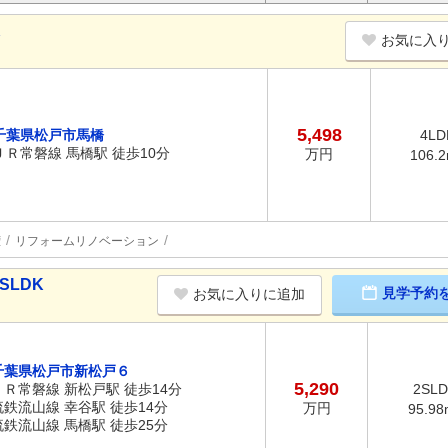
K
お気に入
5,498
千葉県松戸市馬橋
4LD
ＪＲ常磐線 馬橋駅 徒歩10分
万円
106.
権
リフォームリノベーション
SLDK
見学予約
お気に入りに追加
千葉県松戸市新松戸６
5,290
ＪＲ常磐線 新松戸駅 徒歩14分
2SL
流鉄流山線 幸谷駅 徒歩14分
万円
95.98
流鉄流山線 馬橋駅 徒歩25分