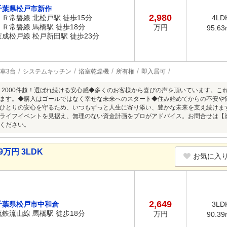
千葉県松戸市新作
2,980
ＪＲ常磐線 北松戸駅 徒歩15分
4LD
ＪＲ常磐線 馬橋駅 徒歩18分
万円
95.63
京成松戸線 松戸新田駅 徒歩23分
車3台
システムキッチン
浴室乾燥機
所有権
即入居可
口コミ2000件超！選ばれ続ける安心感◆多くのお客様から喜びの声を頂いています。
ます。◆購入はゴールではなく幸せな未来へのスタート◆住み始めてからの不安や悩みも、
ひとりの安心を守るため、いつもずっと人生に寄り添い、豊かな未来を支え続けま
ライフイベントを見据え、無理のない資金計画をプロがアドバイス。お問合せは【
ください。
9万円 3LDK
お気に入
2,649
千葉県松戸市中和倉
3LD
流鉄流山線 馬橋駅 徒歩18分
万円
90.39