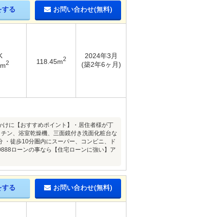
をする
お問い合わせ(無料)
K
2024年3月
2
118.45m
2
(築2年6ヶ月)
6m
っかけに【おすすめポイント】・居住者様が丁
ッチン、浴室乾燥機、三面鏡付き洗面化粧台な
分 ・徒歩10分圏内にスーパー、コンビニ、ド
0888ローンの事なら【住宅ローンに強い】ア
をする
お問い合わせ(無料)