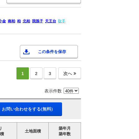
小金
南柏
柏
北柏
我孫子
天王台
取手
この条件を保存
1
2
3
次へ
表示件数
・お問い合わせをする(無料)
り
築年月
土地面積
積
築年数