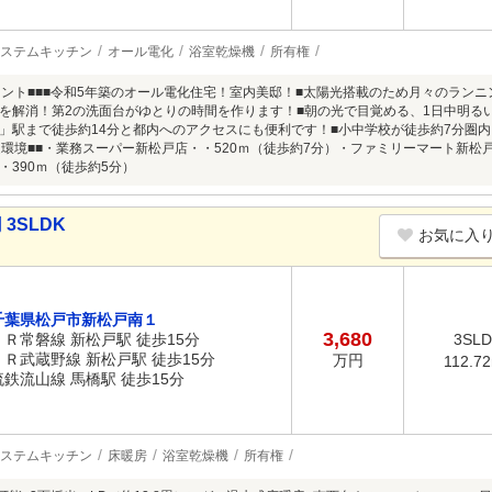
ステムキッチン
オール電化
浴室乾燥機
所有権
イント■■■令和5年築のオール電化住宅！室内美邸！■太陽光搭載のため月々のラン
を解消！第2の洗面台がゆとりの時間を作ります！■朝の光で目覚める、1日中明るい
」駅まで徒歩約14分と都内へのアクセスにも便利です！■小中学校が徒歩約7分圏
辺環境■■・業務スーパー新松戸店・・520ｍ（徒歩約7分）・ファミリーマート新松戸
・390ｍ（徒歩約5分）
3SLDK
お気に入
千葉県松戸市新松戸南１
3,680
ＪＲ常磐線 新松戸駅 徒歩15分
3SL
ＪＲ武蔵野線 新松戸駅 徒歩15分
万円
112.7
流鉄流山線 馬橋駅 徒歩15分
ステムキッチン
床暖房
浴室乾燥機
所有権