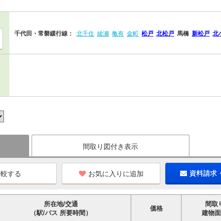
千代田・常磐緩行線：
北千住
綾瀬
亀有
金町
松戸
北松戸
馬橋
新松戸
北
間取り図付き表示
お気に入りに追加
資料請求
所在地/交通
間取
価格
（駅/バス 所要時間）
建物面