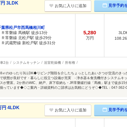
円 3LDK
見学予約
お気に入りに追加
千葉県松戸市西馬橋相川町
5,280
ＪＲ常磐線 馬橋駅 徒歩13分
3LD
ＪＲ常磐線 北松戸駅 徒歩29分
万円
108.2
ＪＲ武蔵野線 新松戸駅 徒歩31分
車2台
システムキッチン
浴室乾燥機
所有権
08㎡のゆったり3LLDK◆リビング階段を介したちょっとしたあいさつが交流のき
で状態が良好です・暮らしに役立つ設備が充実 - 浄水器＆食洗機付きシステムキ
スが豊富。2か所のWIC、納戸、床下収納も・JR常磐緩行線「馬橋」駅まで徒歩15
揃っています◆◇ご案内・詳細資料のご請求はお気軽にどうぞ◇◆TEL：047-362-
円 4LDK
見学予約
お気に入りに追加