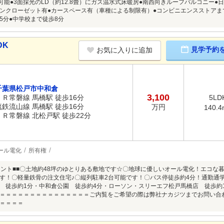
用可能●3面採光のLD（約12.8畳）にガス温水式床暖房●南西向きルーフバルコニー
ンクローゼット有●カースペース有（車種による制限有）●コンビニエンスストアまで
5分●中学校まで徒歩8分
DK
見学予約
お気に入りに追加
千葉県松戸市中和倉
3,100
ＪＲ常磐線 馬橋駅 徒歩16分
5LD
流鉄流山線 馬橋駅 徒歩16分
万円
140.4
ＪＲ常磐線 北松戸駅 徒歩22分
ール電化
所有権
イント■■〇土地約48坪のゆとりある敷地です☆〇地球に優しいオール電化！エコな
す！〇軽量鉄骨の注文住宅♪〇縦列駐車2台可能です！〇バス停徒歩約4分！通勤通学
 徒歩約1分・中和倉公園 徒歩約4分・ローソン・スリーエフ松戸馬橋店 徒歩約1
＝＝＝＝＝＝＝＝＝＝＝＝＝＝＝ご内覧をご希望の際は弊社ナカジツまでお問い合
＝＝＝＝