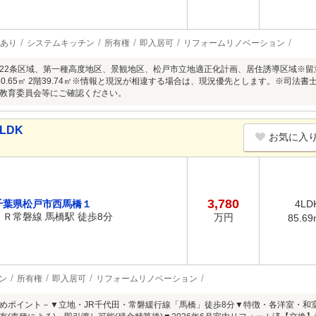
あり
システムキッチン
所有権
即入居可
リフォームリノベーション
22条区域、第一種高度地区、景観地区、松戸市立地適正化計画、居住誘導区域※
50.65㎡ 2階39.74㎡※情報と現況が相違する場合は、現況優先とします。※司
教育委員会等にご確認ください。
LDK
お気に入
3,780
千葉県松戸市西馬橋１
4LD
ＪＲ常磐線 馬橋駅 徒歩8分
万円
85.69
ン
所有権
即入居可
リフォームリノベーション
めポイント－▼立地・JR千代田・常磐緩行線「馬橋」徒歩8分▼特徴・各洋室・和