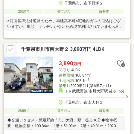
千葉県市川市下貝塚２
2階建て
都市ガス
所有権
※前面基準法外道路のため、再建築不可※宅地内ガスの引込はござ
いますが、風呂、キッチンがないため現在利用されていません※
隣地より雨どい等の一部越境、および本物件から隣地への越境有
□□□□□ ハウスドゥ小岩駅前□□□□□ 【気になるお家は、お気軽に
お問い合わせを♪】 ※お電話の場合：TEL 0120-06-8648 ※メールの
千葉県市川市南大野２ 3,890万円 4LDK
場合：【資料請求】ボタンをクリックでお問い合わせください。
3,890
万円
間取り
4LDK
2
建物面積
100.84m
2
土地面積
108.1m
築年月
2020年2月(築6年7ヶ月)
ＪＲ武蔵野線 市川大野駅 徒歩16分
千葉県市川市南大野２
2階建て
都市ガス
所有権
◆交通アクセス・武蔵野線「市川大野」駅 徒歩16分◆物件概
要・建物面積：100.84㎡ 1階：51.03㎡ 2階：49.81㎡・2020年2
月築・木造2階建て・4LDK◆土地情報・土地面積：108.10㎡・第