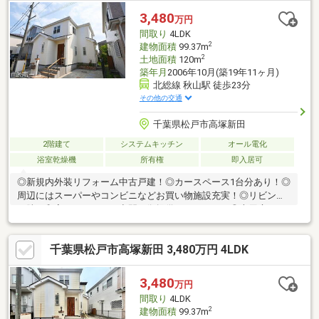
3,480
万円
間取り
4LDK
2
建物面積
99.37m
2
土地面積
120m
築年月
2006年10月(築19年11ヶ月)
北総線 秋山駅 徒歩23分
その他の交通
千葉県松戸市高塚新田
2階建て
システムキッチン
オール電化
浴室乾燥機
所有権
即入居可
◎新規内外装リフォーム中古戸建！◎カースペース1台分あり！◎
周辺にはスーパーやコンビニなどお買い物施設充実！◎リビング
の脇の和室はくつろぎの空間を御提供いたします。◎専用庭があ
りお子様も安心して遊べます！◎LDKは家具を置いてもゆとりあ
る広さ！家族団らんの時間をゆったり過ごすことができますね！
千葉県松戸市高塚新田 3,480万円 4LDK
◎トイレは1F・2Fにございます。忙しい朝も大活躍です！◎お庭
がありお子さんも安心して遊べます！【リフォーム内容】・シス
テムキッチン交換・ユニットバス交換・洗面化粧台交換・トイレ
3,480
万円
交換・フローリング、クロス、建具交換・外壁塗装・ハウスクリ
間取り
4LDK
ーニングなど
2
建物面積
99.37m