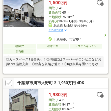
アの閑静な住宅街！◆百聞は一見にしかず。家族の安心拠点にな
1,500
万円
る3LDK♪◆早朝や夜間のご案内にも対応致します！◆住宅ローン
間取り
4K
のご相談もお気軽に♪
2
建物面積
65m
2
土地面積
76.53m
築年月
1973年1月(築53年8ヶ月)
北総線 秋山駅 徒歩26分
その他の交通
千葉県市川市曽谷４
2階建て
都市ガス
システムキッチン
所有権
◎カースペース1台分あり！◎周辺にはスーパーやコンビニなどお
買い物施設充実！◎豊富な収納が魅力！◎Kは家具を置いてもゆ
とりある広さ！家族団らんの時間をゆったり過ごすことができま
すね！◎対面キッチンからはリビング・ダイニングが見渡せるの
でお子様の様子を見守りながら料理ができます。◎子育てしやす
千葉県市川市大野町３ 1,980万円 4DK
い住環境！◎家事動線に配慮した間取りです！◎リビングの脇の
和室はくつろぎの空間を御提供いたします。
1,980
万円
間取り
4DK
2
建物面積
84.87m
2
土地面積
83.46m