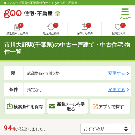
NTTグループ運営の不動産総合サイト goo住宅・不動産
1
0
0
0
最近検索した条件
最近見た物件
保存した条件
お気に入り
市川大野駅(千葉県)の中古一戸建て・中古住宅 物
件一覧
駅
変更する
武蔵野線/市川大野
条件
変更する
指定なし
新着メールを受
検索条件を保存
アプリで探す
取る
94
件
が該当しました。