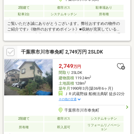
2階建て
都市ガス
駐車場あり
駐車2台
システムキッチン
所有権
ご覧いただき誠にありがとうございます。弊社おすすめの物件の
ご紹介です♪《物件のおすすめポイント》■収納が充実しているの
でインテリアや家具もこだわれます♪■南面に窓を多く採用し、通
風、日当たり良好♪■現地周辺は低層住戸の建ち並ぶ閑静な住宅地
です。■新規リフォーム物件なのでご購入後快適にお住まい頂け
千葉県市川市奉免町 2,749万円 2SLDK
ます♪☆ＬＩＮＥで資料請求・ご見学予約対応可能です☆
→ → ＩＤ検索：＠e-sumai ← ←ＬＩＮＥでお問合せの際は
お友達追
2,749
万円
間取り
2SLDK
2
建物面積
119.24m
2
土地面積
128m
築年月
1990年3月(築36年6ヶ月)
ＪＲ武蔵野線 船橋法典駅 徒歩22分
その他の交通
千葉県市川市奉免町
2階建て
都市ガス
システムキッチン
リフォームリノベーシ
所有権
即入居可
ョン