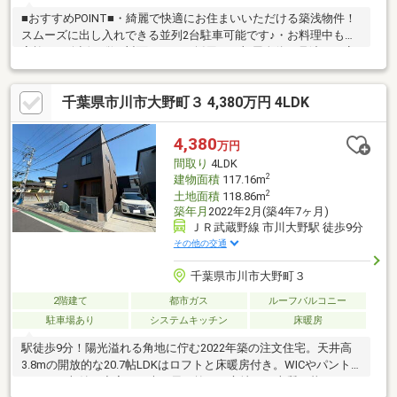
■おすすめPOINT■・綺麗で快適にお住まいいただける築浅物件！
スムーズに出し入れできる並列2台駐車可能です♪・お料理中もご
家族との会話が弾む対面キッチン採用！お部屋全体を見渡せる安
心感のある間取りです◎・水回りが集約された機能的な家事動線
設計により、毎日の料理や洗濯などの家事もスムーズに行えます
千葉県市川市大野町３ 4,380万円 4LDK
♪・家庭菜園やガーデニングをゆったり楽しめる、使い勝手の良い
お庭スペースもございます！・広々とした約21.6帖のＬＤＫやシ
ューズインクローゼットなど、暮らしを彩る設備が充実していま
4,380
万円
す◎・各居室に収納を設けているため、室内をすっきりと保ち
間取り
4LDK
広々とご活用いただける過ごしやすい住空間です♪
2
建物面積
117.16m
2
土地面積
118.86m
築年月
2022年2月(築4年7ヶ月)
ＪＲ武蔵野線 市川大野駅 徒歩9分
その他の交通
千葉県市川市大野町３
2階建て
都市ガス
ルーフバルコニー
駐車場あり
システムキッチン
床暖房
駅徒歩9分！陽光溢れる角地に佇む2022年築の注文住宅。天井高
3.8mの開放的な20.7帖LDKはロフトと床暖房付き。WICやパント
リーなど収納も充実し、光と風が抜ける心地よく上質な暮らしを