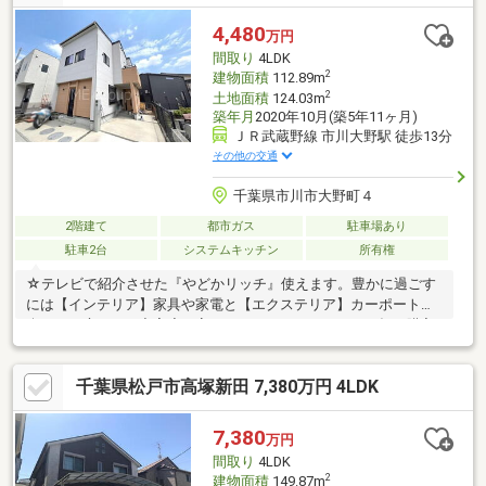
ッチンも２つあるため、2世帯住宅などにおすすめです。
4,480
万円
間取り
4LDK
2
建物面積
112.89m
2
土地面積
124.03m
築年月
2020年10月(築5年11ヶ月)
ＪＲ武蔵野線 市川大野駅 徒歩13分
その他の交通
千葉県市川市大野町４
2階建て
都市ガス
駐車場あり
駐車2台
システムキッチン
所有権
☆テレビで紹介させた『やどかリッチ』使えます。豊かに過ごす
には【インテリア】家具や家電と【エクステリア】カーポートや
楽しめる庭、この充実度で変わってきます。これらを一括で購入
でき、その代金を住宅ローンに組み込むことが可能なサービス、
それがやどかリッチです。エムイーPLUS城東のおすすめポイント
千葉県松戸市高塚新田 7,380万円 4LDK
♪◆頭金０円でもＯＫ！（諸経費含む）◆お客様に合わせた最適
な住宅ローンのご提案いたします♪◆ご内覧の際は無料送迎承っ
ております！フリーダイヤル0120-444-989にお電話下さい！パソ
7,380
万円
コン・スマホでも「資料請求」 「見学予約」 「電話でのお問い合
間取り
4LDK
わせ」ができます！
2
建物面積
149.87m