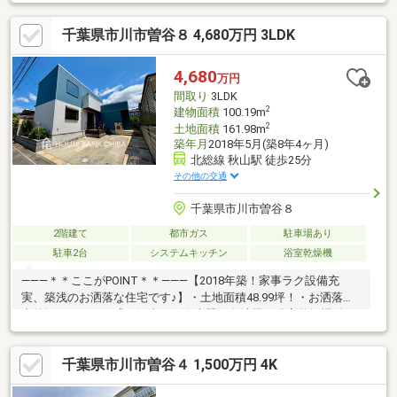
ことができますね！◎各居室に収納完備！豊富な収納が魅力！◎
家事動線に配慮した間取りです！◎リビングの脇の和室はくつろ
千葉県市川市曽谷８ 4,680万円 3LDK
ぎの空間を御提供いたします。◎子育てしやすい住環境！【リフ
ォーム内容】・システムキッチン交換・ユニットバス交換・洗面
化粧台交換・トイレ交換・給湯機交換・フロアタイル、クロス交
4,680
万円
換・ハウスクリーニングなど
間取り
3LDK
2
建物面積
100.19m
2
土地面積
161.98m
築年月
2018年5月(築8年4ヶ月)
北総線 秋山駅 徒歩25分
その他の交通
千葉県市川市曽谷８
2階建て
都市ガス
駐車場あり
駐車2台
システムキッチン
浴室乾燥機
―――＊＊ここがPOINT＊＊―――【2018年築！家事ラク設備充
実、築浅のお洒落な住宅です♪】・土地面積48.99坪！・お洒落な
内外観でこだわり盛り沢山！・浄水器、食洗機、浴室乾燥機付
き、家事も楽々！・快適ポカポカ床暖房付き！・お洒落なお風呂
は一見の価値アリです♪・吹抜仕様、アクセントクロスなど素敵な
千葉県市川市曽谷４ 1,500万円 4K
内観！・玄関すっきりシューズクロークあり！・駐車スペースは
並列2台！※是非、この機会にお気軽にお越し下さい♪◆人気エリ