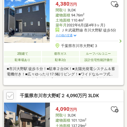
ルブランド『安心の家365』は安心の保証付きで快適に暮らせま
4,380
万円
す！□快適性・機能性・利便性に優れた設備の充実した住まいで
間取り
3LDK
す！■是非お問合せください！お待ちしております！
2
建物面積
94.76m
2
土地面積
110.4m
築年月
2022年6月(築4年3ヶ月)
ＪＲ武蔵野線 市川大野駅 徒歩5分
その他の交通
千葉県市川市大野町３
2階建て
都市ガス
ルーフバルコニー
駐車場あり
駐車2台
設計住宅性能評価付
■市川大野駅 徒歩５分！■駐車２台OK！■太陽光発電システム＆蓄
電機付き！■広々ゆったり17.5帖リビング！■ワイドなルーフ式バ
ルコニー！■主寝室８帖！【 Life Information 】～ 教育施設 ～
◇浄光寺幼稚園・・・・徒歩3分◇大柏小学校・・・・・徒歩7分
◇第五中学校・・・・・徒歩11分～ 買物施設・その他 ～◇ロー
千葉県市川市大野町２ 4,090万円 3LDK
ソンストア100・・・徒歩5分◇デイリーヤマザキ・・・・徒歩5
分◇ワイズマート大野店・・・徒歩6分◇マルエツ市川大野
店・・・徒歩16分◇くすりの福太郎・・・・・徒歩6分◇市川大
4,090
万円
野郵便局・・・・・徒歩7分
間取り
3LDK
2
建物面積
101.12m
2
土地面積
137.29m