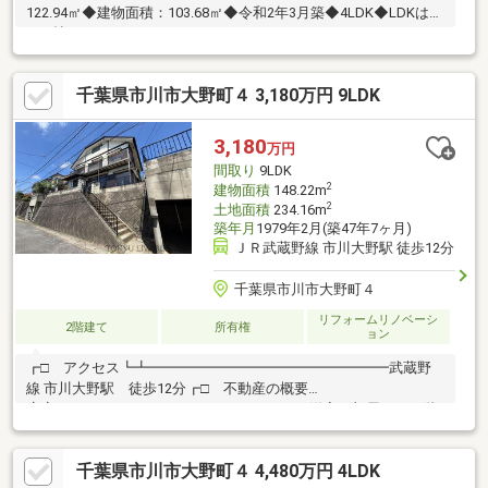
122.94㎡◆建物面積：103.68㎡◆令和2年3月築◆4LDK◆LDKは約
21.5帖
千葉県市川市大野町４ 3,180万円 9LDK
3,180
万円
間取り
9LDK
2
建物面積
148.22m
2
土地面積
234.16m
築年月
1979年2月(築47年7ヶ月)
ＪＲ武蔵野線 市川大野駅 徒歩12分
千葉県市川市大野町４
リフォームリノベーシ
2階建て
所有権
ョン
┏□ アクセス┗┻━━━━━━━━━━━━━━━━━武蔵野
線 市川大野駅 徒歩12分┏□ 不動産の概要
┗┻━━━━━━━━━━━━━━━━━・洋室９部屋に、２階
にもキッチンがある間取り・土地面積：234.16㎡（70.83坪）（公
簿）・延床面積：148.22㎡（44.83坪）（公簿）┏□ 物件の特
千葉県市川市大野町４ 4,480万円 4LDK
徴 ┗┻━━━━━━━━━━━━━━━━━・部屋多数に、キ