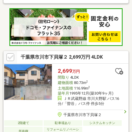
一種低層住居専用地域・建蔽率：50％・容積率：100％・接面方
向：北東側・道路幅員：約6.0ｍ・接面道路：公道
千葉県市川市下貝塚２ 2,699万円 4LDK
2,699
万円
間取り
4LDK
2
建物面積
80.73m
2
土地面積
116.99m
築年月
1995年12月(築30年9ヶ月)
ＪＲ武蔵野線 市川大野駅 バス16
分/「曽谷」バス停 停歩5分
千葉県市川市下貝塚２
2階建て
駐車場あり
システムキッチン
リフォームリノベーシ
所有権