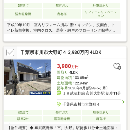
2階建て
都市ガス
駐車場あり
リフォームリノベーシ
浴室乾燥機
所有権
ョン
平成30年10月 室内リフォーム済み1階：キッチン、洗面台、ト
イレ新規交換。室内クロス、居室・納戸のフローリング貼替え。
二重サッシ設置。2階：キッチン、洗面台、トイレ新規交換。室内
クロス（一部のみ）、フローリング貼替え。高台にあり陽当た
り、眺望共に良好（富士山、東京スカイツリーが一望できま
千葉県市川市大野町４ 3,980万円 4LDK
す。）1階ＬＤＫ、洋室は結露等が起きにくい二重サッシ仕様二世
帯住宅はもちろん、事務所併用住宅としてのご利用も検討いただ
けます。お子様の成長等に合わせて、約10帖の洋室は2部屋にす
3,980
万円
ることも可能です。
間取り
4LDK
2
建物面積
103.68m
2
土地面積
122.94m
築年月
2020年3月(築6年6ヶ月)
ＪＲ武蔵野線 市川大野駅 徒歩11分
千葉県市川市大野町４
2階建て
都市ガス
駐車場あり
駐車2台
浴室乾燥機
所有権
【物件概要】◆JR武蔵野線「市川大野」駅徒歩11分◆土地面積：