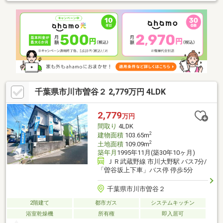
叶えます。■物件、住宅ローン、購入の流れなど、丁寧にわかり
やすくご説明致します。【優和住宅は地元市川市を中心に地域密
着30年。市川市・船橋市・松戸市の不動産のことならお任せ下さ
い。まずは、お気軽にご相談下さい！】■ご案内・物件詳細情報
記載パンフレットのご請求はお気軽にお問い合わせ下さい♪※メー
ルの場合：【資料請求】ボタンをクリックでお問い合わせ下さ
い。
千葉県市川市曽谷２ 2,779万円 4LDK
2,779
万円
間取り
4LDK
2
建物面積
103.65m
2
土地面積
109.09m
築年月
1995年11月(築30年10ヶ月)
ＪＲ武蔵野線 市川大野駅 バス7分/
「曽谷坂上下車」バス停 停歩5分
千葉県市川市曽谷２
2階建て
都市ガス
システムキッチン
浴室乾燥機
所有権
即入居可