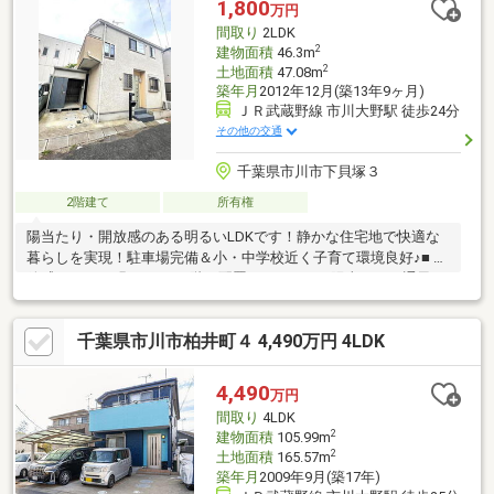
1,800
万円
間取り
2LDK
2
建物面積
46.3m
2
土地面積
47.08m
築年月
2012年12月(築13年9ヶ月)
ＪＲ武蔵野線 市川大野駅 徒歩24分
その他の交通
千葉県市川市下貝塚３
2階建て
所有権
陽当たり・開放感のある明るいLDKです！静かな住宅地で快適な
暮らしを実現！駐車場完備＆小・中学校近く子育て環境良好♪■ 開
放感あふれる明るいLDK2階に配置されたLDKは陽当たり・通風と
もに良好で、ご家族でゆったりお過ごしいただけます。バルコニ
ーに直結しており、爽やかな風が吹き抜ける快適な空間です。■
千葉県市川市柏井町４ 4,490万円 4LDK
充実の収納スペース季節物の衣類やレジャー用品の保管に便利な
小屋裏収納あり！■ 子育て・生活環境も良好・市川市立下貝塚中
学校……徒歩約4分・市川市立宮久保小学校……徒歩約10分
4,490
万円
間取り
4LDK
2
建物面積
105.99m
2
土地面積
165.57m
築年月
2009年9月(築17年)