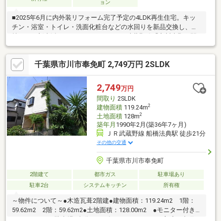
ョン
■2025年6月に内外装リフォーム完了予定の4LDK再生住宅。キッ
チン・浴室・トイレ・洗面化粧台などの水回りを新品交換し、気
持ちよく新生活をスタートできます■JR武蔵野線「市川大野」駅
まで自転車約10分。周辺にはスーパーやドラッグストア、コンビ
ニが揃い、毎日のお買い物にも便利な住環境です。宮久保小学
千葉県市川市奉免町 2,749万円 2SLDK
校・下貝塚中学校が徒歩圏内で子育て世帯にもおすすめです■約
16帖のLDKを中心に和室を備えた使い勝手の良い間取り。2階には
洋室3部屋を配置し、ご家族それぞれのプライベート空間もしっか
2,749
万円
り確保。収納も充実し、住空間をすっきり保てます■駐車スペー
間取り
2SLDK
ス1台分を確保し、前面道路は約4.9mでお車の出し入れもスムー
2
建物面積
119.24m
ズ。
2
土地面積
128m
築年月
1990年2月(築36年7ヶ月)
ＪＲ武蔵野線 船橋法典駅 徒歩21分
その他の交通
千葉県市川市奉免町
2階建て
都市ガス
駐車場あり
駐車2台
システムキッチン
所有権
～物件について～●木造瓦葺2階建●建物面積：119.24m2 1階：
59.62m2 2階：59.62m2●土地面積：128.00m2 ●モニター付き
インターホン●駐車場2台分●2026年6月 リフォーム完成・水廻