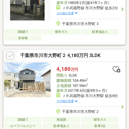
築年月
1985年2月(築41年7ヶ月)
ＪＲ武蔵野線 市川大野駅 徒歩2分
その他の交通
千葉県市川市大野町３
2階建て
都市ガス
駐車場あり
所有権
千葉県市川市大野町２ 4,180万円 3LDK
4,180
万円
間取り
3LDK
2
建物面積
104.49m
2
土地面積
187.99m
築年月
2017年4月(築9年5ヶ月)
ＪＲ武蔵野線 市川大野駅 徒歩8分
その他の交通
千葉県市川市大野町２
2階建て
南道路
都市ガス
ルーフバルコニー
駐車場あり
駐車2台