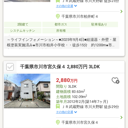
ＪＲ武蔵野線 市川大野駅 徒歩25分
その他の交通
千葉県市川市柏井町４
2階建て
都市ガス
駐車場あり
システムキッチン
所有権
～ライフインフォメーション～■2025年9月4日■給湯器・外壁・屋
根塗装実施済み●市川市柏井小学校・・徒歩15分 約1200m●市川
市第五中学校・・・徒歩18分 約1400m●タイム市川リハビリテ
ーション病院・・・徒歩8分 約570m●Big-A市川南大野店・・・
徒歩18分 約1400m※対象不動産は市街化調整区域ですが、旧宅
千葉県市川市宮久保４ 2,880万円 3LDK
地造成事業に関する法律による許可にもとづき造成された開発区
域内にあるため、住宅の建築が可能です。
2,880
万円
間取り
3LDK
2
建物面積
83.63m
2
土地面積
102.09m
築年月
2012年2月(築14年7ヶ月)
ＪＲ武蔵野線 市川大野駅 徒歩29分
その他の交通
千葉県市川市宮久保４