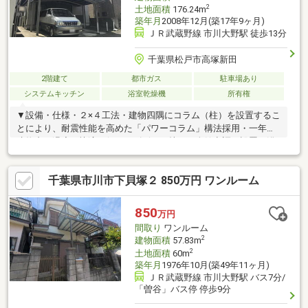
2
土地面積
176.24m
築年月
2008年12月(築17年9ヶ月)
ＪＲ武蔵野線 市川大野駅 徒歩13分
千葉県松戸市高塚新田
2階建て
都市ガス
駐車場あり
システムキッチン
浴室乾燥機
所有権
▼設備・仕様・２×４工法・建物四隅にコラム（柱）を設置するこ
とにより、耐震性能を高めた「パワーコラム」構法採用・一年中
建物内の温度を快適に保つアズビル（株）の全館空調を設置・浴
室には壁面と一体型のＴＶを設置・ミカド製のシステムキッチン
採用・１階洋室には大型のウォークインクローゼット付き・２階
千葉県市川市下貝塚２ 850万円 ワンルーム
に掘りごたつ付きのタタミコーナー有・２階キッチンに造り付食
器棚とパントリー有・３台分のカースペース有、２台分は屋根付
き（車種制限有）
850
万円
間取り
ワンルーム
2
建物面積
57.83m
2
土地面積
60m
築年月
1976年10月(築49年11ヶ月)
ＪＲ武蔵野線 市川大野駅 バス7分/
「曽谷」バス停 停歩9分