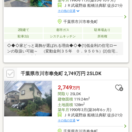
築年月
1990年11月(築35年10ヶ月)
ＪＲ武蔵野線 船橋法典駅 徒歩21分
その他の交通
千葉県市川市奉免町
2階建て
都市ガス
駐車場あり
駐車2台
システムキッチン
所有権
◇◆◇家どっと葛飾が選ばれる理由◆◇◆(1)低金利の住宅ロー
ンの取扱い可能～ （変動金利３５年 ０．９５０％）(2)住宅ロ
ーンの知識が豊富でローンに強い～(3)ライフプランナーとの打合
せが出来る～（無料）～【今のお客様のご状況をお聞かせくださ
い】～◆毎月支払う住居費って自分達はいくらなら大丈夫かな。
千葉県市川市奉免町 2,749万円 2SLDK
◆歳を重ねてもずっと安心して暮らせる場所がいい！◆購入はし
たいけど、手続きとか税金とか色々心配。期待も大きい反面、悩
みや不安も多いと思います。不動産売買専門店でお客様と一緒に
2,749
万円
悩んできた数が多い私達だから解決出来る問題があります。
間取り
2SLDK
2
建物面積
119.24m
2
土地面積
128m
築年月
1990年3月(築36年6ヶ月)
ＪＲ武蔵野線 船橋法典駅 徒歩21分
その他の交通
千葉県市川市奉免町