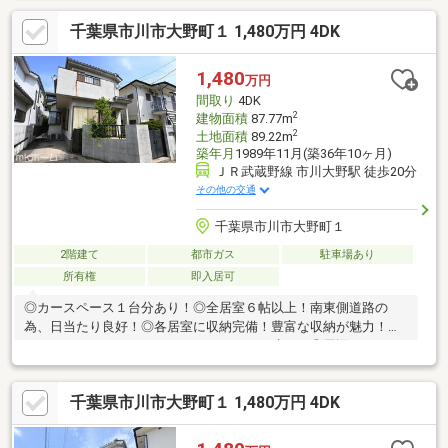
ミナーを随時実施しています。相続に関しては、毎月開催の無料
千葉県市川市大野町１ 1,480万円 4DK
セミナーや相談サービスを提供し、専門家によるサポートも行い
ます。☆センチュリー21は全国の店舗数NO1！！弊社は昨年全店
舗で4位の実績があります。ネットワークを活かし、お客様に安心
1,480
万円
と信頼のサービスを提供し、楽しい物件探しをサポートさせてい
間取り
4DK
ただきます。お気軽にご相談ください。
2
建物面積
87.77m
2
土地面積
89.22m
築年月
1989年11月(築36年10ヶ月)
ＪＲ武蔵野線 市川大野駅 徒歩20分
その他の交通
千葉県市川市大野町１
2階建て
都市ガス
駐車場あり
所有権
即入居可
◎カースペース１台分あり！◎全居室６帖以上！南東側道路の
為、日当たり良好！◎各居室に収納完備！豊富な収納が魅力！◎
リフォームのベースとしておススメの一戸建て！◎周辺にはスー
パーやコンビニなどお買い物施設充実！
千葉県市川市大野町１ 1,480万円 4DK