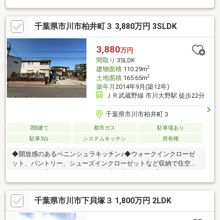
り キッチン新品、お風呂新品、トイレ新品、洗面台新品・外
装 外壁塗装、屋根塗装・内装 クロス張替え、コンロ新品、フ
千葉県市川市柏井町３ 3,880万円 3SLDK
ロアタイル貼り、室内クリーニング、 クッションフロア
張替え、白蟻点検、給湯器交換、一部建具交換■武蔵野線「船橋
法典」駅 徒歩21分
3,880
万円
間取り
3SLDK
2
建物面積
110.29m
2
土地面積
165.65m
築年月
2014年9月(築12年)
ＪＲ武蔵野線 市川大野駅 徒歩22分
千葉県市川市柏井町３
2階建て
都市ガス
駐車場あり
駐車3台
システムキッチン
所有権
◆開放感のあるペニンシュラキッチン♪◆ウォークインクローゼ
ット、パントリー、シューズインクローゼットなど収納で住空間
もスッキリ◆セカンドカーにも便利な駐車３台可「ＳＵＵＭＯを
見て」とお問い合わせ頂ければスムーズにご案内が出来ます！ま
ずはお電話を！
千葉県市川市下貝塚３ 1,800万円 2LDK