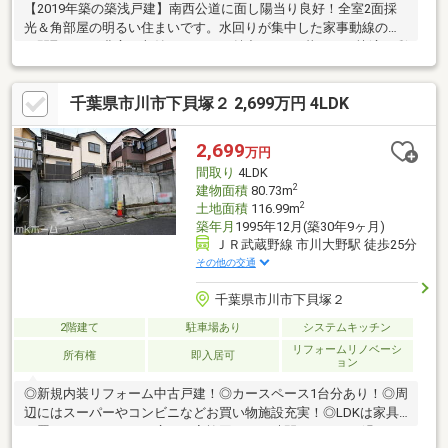
【2019年築の築浅戸建】南西公道に面し陽当り良好！全室2面採
光＆角部屋の明るい住まいです。水回りが集中した家事動線の良
い間取りや、豊富な収納スペースも魅力♪日々の暮らしを快適に彩
る工夫が満載です！■物件、住宅ローン、購入の流れなど、丁寧
にわかりやすくご説明致します。【優和住宅は地元市川市を中心
千葉県市川市下貝塚２ 2,699万円 4LDK
に地域密着30年。市川市・船橋市・松戸市の不動産のことならお
任せ下さい。まずは、お気軽にご相談下さい！】■ご案内・物件
詳細情報記載パンフレットのご請求はお気軽にお問い合わせ下さ
2,699
万円
い♪※メールの場合：【資料請求】ボタンをクリックでお問い合わ
間取り
4LDK
せ下さい。
2
建物面積
80.73m
2
土地面積
116.99m
築年月
1995年12月(築30年9ヶ月)
ＪＲ武蔵野線 市川大野駅 徒歩25分
その他の交通
千葉県市川市下貝塚２
2階建て
駐車場あり
システムキッチン
リフォームリノベーシ
所有権
即入居可
ョン
◎新規内装リフォーム中古戸建！◎カースペース1台分あり！◎周
辺にはスーパーやコンビニなどお買い物施設充実！◎LDKは家具
を置いてもゆとりある広さ！家族団らんの時間をゆったり過ごす