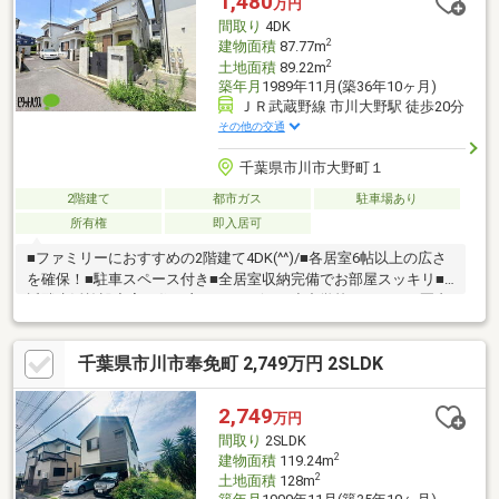
1,480
万円
間取り
4DK
2
建物面積
87.77m
2
土地面積
89.22m
築年月
1989年11月(築36年10ヶ月)
ＪＲ武蔵野線 市川大野駅 徒歩20分
その他の交通
千葉県市川市大野町１
2階建て
都市ガス
駐車場あり
所有権
即入居可
■ファミリーにおすすめの2階建て4DK(^^)/■各居室6帖以上の広さ
を確保！■駐車スペース付き■全居室収納完備でお部屋スッキリ■
近隣生活施設充実の住み良いエリア(^^♪■小中学校ともに1km圏内
のためお子様の登下校も安心です！お問い合わせはもちろん、そ
の他ご質問等も大歓迎です。ぜひお気軽にスタッフにお問い合わ
千葉県市川市奉免町 2,749万円 2SLDK
せくださいませ。
2,749
万円
間取り
2SLDK
2
建物面積
119.24m
2
土地面積
128m