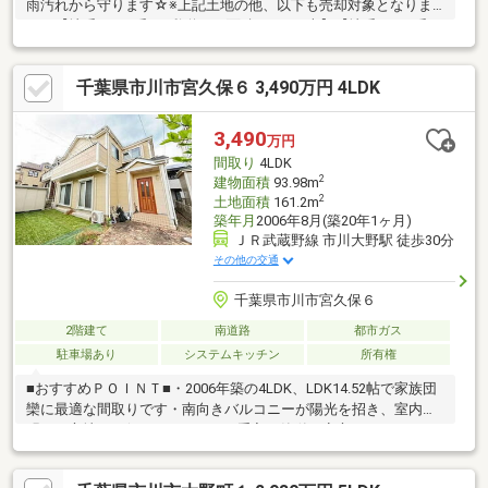
雨汚れから守ります☆※上記土地の他、以下も売却対象となりま
す。【地番：892番1（私道） 面積：730平米】【地番：892番
22（防火水槽） 面積：29平米】【地番：892番23（ゴミ捨て
場） 面積：3.03平米】※それぞれ持分16分の1※契約不適合責任
千葉県市川市宮久保６ 3,490万円 4LDK
免責※引渡し：2026年10月以降●周辺環境●・宮久保小学校／徒歩
約5分／約350ｍ・下貝塚中学校／徒歩約5分／約400ｍ・宮久保幼
稚園／徒歩約4分／約300ｍ・ありのみ保育園／徒歩約5分／約400
3,490
万円
ｍ
間取り
4LDK
2
建物面積
93.98m
2
土地面積
161.2m
築年月
2006年8月(築20年1ヶ月)
ＪＲ武蔵野線 市川大野駅 徒歩30分
その他の交通
千葉県市川市宮久保６
2階建て
南道路
都市ガス
駐車場あり
システムキッチン
所有権
■おすすめＰＯＩＮＴ■・2006年築の4LDK、LDK14.52帖で家族団
欒に最適な間取りです・南向きバルコニーが陽光を招き、室内を
明るく心地よく保ちます・IHでお手入れ簡単、安心でクリーンな
調理環境・追い炊き機能でいつでも温かいお風呂が楽しめる設備
が整っています・日常使いの買物に便利な商業施設が周辺に揃い