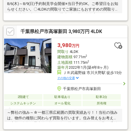
8/6(木)～8/9(日)予約制見学会開催※当日予約OK。ご希望日をお知
らせください。〇4LDKの間取りでご家族にもおすすめの間取りで
す。〇水回り含めリフォーム。駐車1台可能。〇全室リフォーム
済。水回りも交換予定のため気持ちよくご入居できそうです。〇
外装リフォーム・シロアリ防蟻工事・通水検査・砕石敷き込み・
千葉県松戸市高塚新田 3,980万円 4LDK
庭木伐採・不要物撤去工事etc…〇内装リフォーム・玄関鍵交換・
床フロアタイル重ね張り・クッションフロア張替・クロス張替
え・照明器具交換・水回り交換(キッチン、ユニットバス、洗面化
3,980
万円
粧台、トイレ)・火災報知機設置・ドアホン交換・スイッチパネル
間取り
4LDK
交換・配電盤交
2
建物面積
97.71m
2
土地面積
111.75m
築年月
2022年1月(築4年8ヶ月)
ＪＲ武蔵野線 市川大野駅 徒歩15分
その他の交通
千葉県松戸市高塚新田
2階建て
駐車場あり
駐車2台
システムキッチン
オール電化
所有権
～弊社の強み～☆一都三県広範囲の買取実績あり！！当社の強み
は、物件の種類に関わらず買取を行います。住み替えをお考えの
お客様の負担を最小限に抑えた住み替えを目的とした買取も受付
中です！！査定無料秘密厳守です。☆最新の相続情報が学べるセ