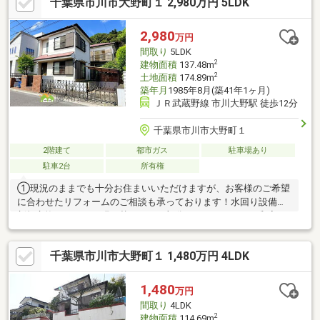
千葉県市川市大野町１ 2,980万円 5LDK
暮らしを支えます■周辺環境■・宮久保小学校/徒歩約4分/約300
ｍ・下貝塚中学校/徒歩約7分/約500ｍ・マルエツ東菅野店/徒歩約
10分/約800ｍ・デイリーヤマザキ市川下貝塚3丁目店/徒歩約9分/
2,980
万円
約700ｍ・ありのみ保育園/徒歩約6分/約450ｍ
間取り
5LDK
2
建物面積
137.48m
2
土地面積
174.89m
築年月
1985年8月(築41年1ヶ月)
ＪＲ武蔵野線 市川大野駅 徒歩12分
千葉県市川市大野町１
2階建て
都市ガス
駐車場あり
駐車2台
所有権
①現況のままでも十分お住まいいただけますが、お客様のご希望
に合わせたリフォームのご相談も承っております！水回り設備の
新規交換やクロスの張り替えなどの部分リフォームから、和室を
洋室へ変更する間取り変更まで、幅広くご相談いただけます！
②JR武蔵野線「市川大野」駅徒歩圏内に加え、徒歩約4分のバス
千葉県市川市大野町１ 1,480万円 4LDK
停「梨風苑」より、JR総武線「本八幡」駅・「市川」駅へのバス
便も利用できます！③使い勝手にも配慮された、こだわりの間取
りが魅力の住まいです！1階LDKにはくつろぎの小上がり和室、2
1,480
万円
階ホールにはハシゴ付きロフトを設けた、遊び心のある住まいで
間取り
4LDK
す！さらに各所に豊富な収納スペースを確保しております！
2
建物面積
114.69m