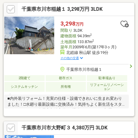
千葉県市川市稲越１ 3,298万円 3LDK
3,298
万円
間取り
3LDK
2
建物面積
94.39m
2
土地面積
133.87m
築年月
2009年6月(築17年3ヶ月)
北総線 秋山駅 徒歩19分
その他の交通
千葉県市川市稲越１
2階建て
都市ガス
駐車場あり
リフォームリノベーシ
システムキッチン
所有権
ョン
■内外装リフォーム！充実の仕様・設備できれいに生まれ変わり
ました！□水廻り最新設備に交換済み！気持ちよく新生活をスタ
ートできます！■全居室収納完備♪お掃除しやすく、お部屋がスッ
キリ片付きます。□稲越小学校まで徒歩約7分の近さで、お子様の
毎日の通学も安心です。■水廻りを交換している為、綺麗なお部
千葉県市川市大野町３ 4,380万円 3LDK
屋ですぐに新生活を送れますね♪□アフターサポート充実の住まい
で、新築同様にお住まい頂けるのも魅力の一つ☆■当社オリジナ