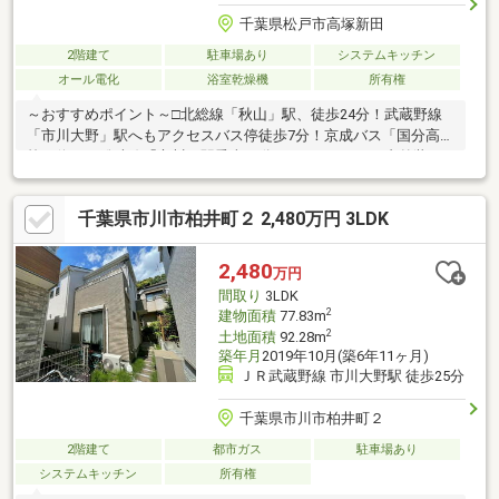
千葉県松戸市高塚新田
2階建て
駐車場あり
システムキッチン
オール電化
浴室乾燥機
所有権
～おすすめポイント～□北総線「秋山」駅、徒歩24分！武蔵野線
「市川大野」駅へもアクセスバス停徒歩7分！京成バス「国分高
校」停から総武線「市川」駅乗車18分にてアクセス！□内外装リ
フォーム実施済み！外壁塗装、屋根高圧洗浄、シロアリ防蟻、外
構・土間洗浄、エコキュート交換、ユニットバス新規、洗面台新
千葉県市川市柏井町２ 2,480万円 3LDK
規、トイレ新規、畳表替え、クロス交換、クッションフロア貼
替、フロアリぺア、モニター付きインターホン新規、照明交換、
ハウスクリーニング、エアコン（2023年式）1台□大型開発分譲
2,480
万円
地、閑静な住宅街で落ち着いた住環境がございます。□道の駅
間取り
3LDK
「いちかわ」大型の施設になります！春の時期には、こいのぼり
2
建物面積
77.83m
フェス開催
2
土地面積
92.28m
築年月
2019年10月(築6年11ヶ月)
ＪＲ武蔵野線 市川大野駅 徒歩25分
千葉県市川市柏井町２
2階建て
都市ガス
駐車場あり
システムキッチン
所有権