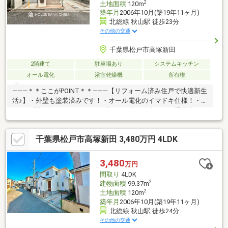
2
土地面積
120m
築年月
2006年10月(築19年11ヶ月)
北総線 秋山駅 徒歩23分
その他の交通
千葉県松戸市高塚新田
2階建て
駐車場あり
システムキッチン
オール電化
浴室乾燥機
所有権
―――＊＊ここがPOINT＊＊―――【リフォーム済み住戸で快適新生
活♪】・外壁も塗装済みです！・オール電化のイマドキ仕様！・太
陽光発電設備があります！・全室2面採光、陽当たり＆通風良
好！・安らぎの空間、和室もあります♪・広いお庭でガーデニング
も楽しめます！・「子育て支援」分野も充実した松戸市物件！・
千葉県松戸市高塚新田 3,480万円 4LDK
公園まで徒歩1分、子育て家族に嬉しい住環境です！※本日ご案内
可能です！是非、この機会にお気軽にお越し下さい♪◆人気エリ
アの閑静な住宅街！◆百聞は一見にしかず。家族の安心拠点にな
3,480
万円
る4LDK♪◆早朝や夜間のご案内にも対応致します！◆住宅ローン
間取り
4LDK
のご相談もお気軽に♪
2
建物面積
99.37m
2
土地面積
120m
築年月
2006年10月(築19年11ヶ月)
北総線 秋山駅 徒歩24分
その他の交通