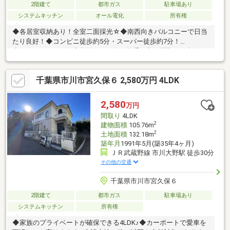
2階建て
都市ガス
駐車場あり
システムキッチン
オール電化
所有権
◆各居室収納あり！全室二面採光☆◆南西向きバルコニーで日当
たり良好！◆コンビニ徒歩約5分・スーパー徒歩約7分！
◆4LDK+ロフト、各室収納もあり使い勝手の良い間取り♪※契約不
適合責任免責※太陽光発電・蓄電池搭載（3.7w）●2025年10月：外
壁一部塗装◇周辺環境◇・宮久保小学校/徒歩約9分（650ｍ）・
千葉県市川市宮久保６ 2,580万円 4LDK
第三中学校/徒歩約12分（900ｍ）・ファミリーマート市川曽谷1
丁目店/徒歩約5分（400ｍ）・ベルクス市川宮久保店/徒歩約7分
（500ｍ）・くすりの福太郎宮久保4丁目店/徒歩約5分（350
2,580
万円
ｍ）・ありのみ保育園/徒歩約5分（350ｍ）
間取り
4LDK
2
建物面積
105.76m
2
土地面積
132.18m
築年月
1991年5月(築35年4ヶ月)
ＪＲ武蔵野線 市川大野駅 徒歩30分
その他の交通
千葉県市川市宮久保６
2階建て
都市ガス
駐車場あり
システムキッチン
所有権
◆家族のプライベートが確保できる4LDK♪◆カーポートで愛車を