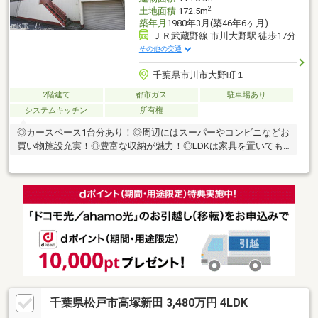
2
土地面積
172.5m
築年月
1980年3月(築46年6ヶ月)
ＪＲ武蔵野線 市川大野駅 徒歩17分
その他の交通
千葉県市川市大野町１
2階建て
都市ガス
駐車場あり
システムキッチン
所有権
◎カースペース1台分あり！◎周辺にはスーパーやコンビニなどお
買い物施設充実！◎豊富な収納が魅力！◎LDKは家具を置いても
ゆとりある広さ！家族団らんの時間をゆったり過ごすことができ
ますね！◎子育てしやすい住環境！◎家事動線に配慮した間取り
です！◎和室はくつろぎの空間を御提供いたします。◎お庭があ
りお子さんも安心して遊べます！
千葉県松戸市高塚新田 3,480万円 4LDK