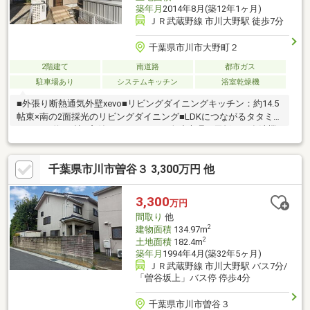
築年月
2014年8月(築12年1ヶ月)
ＪＲ武蔵野線 市川大野駅 徒歩7分
千葉県市川市大野町２
2階建て
南道路
都市ガス
駐車場あり
システムキッチン
浴室乾燥機
■外張り断熱通気外壁xevo■リビングダイニングキッチン：約14.5
帖東×南の2面採光のリビングダイニング■LDKにつながるタタミス
ペース：約4.5帖■窓付きのキッチン＜人造大理石天板＞＜食洗機
＞＜浄水器内蔵シャワー水栓＞■2階にファミリースペース／廊下
部分各居室前の廊下スペースが広く確保されており洗濯物干場や
千葉県市川市曽谷３ 3,300万円 他
家族の憩いの場としても使えるスペースです■南向きバルコニー
＜バルコニー水栓＞■録画機能付カラーモニターインターホン■カ
ースペース
3,300
万円
間取り
他
2
建物面積
134.97m
2
土地面積
182.4m
築年月
1994年4月(築32年5ヶ月)
ＪＲ武蔵野線 市川大野駅 バス7分/
「曽谷坂上」バス停 停歩4分
千葉県市川市曽谷３