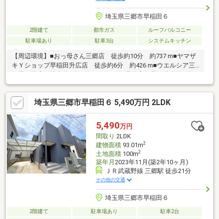
埼玉県三郷市早稲田６
2階建て
都市ガス
ルーフバルコニー
駐車場あり
駐車3台
システムキッチン
【周辺環境】■おっ母さん三郷店 徒歩約10分 約737 m■ヤマザ
キＹショップ早稲田升広店 徒歩約6分 約426 m■ウエルシア三
郷早稲田店 徒歩約5分 約336 m■三郷丹後郵便局 徒歩約7分
約558 m■前間小学校 徒歩約9分 約700m■早稲田中学校 徒歩
約12分 約900m■天使幼稚園 お車で約7分 約2800m ■丹後保育
埼玉県三郷市早稲田６ 5,490万円 2LDK
所 徒歩約8分 約578m■白鳥公園 徒歩約2分 約141m
5,490
万円
間取り
2LDK
2
建物面積
93.01m
2
土地面積
100m
築年月
2023年11月(築2年10ヶ月)
ＪＲ武蔵野線 三郷駅 徒歩21分
その他の交通
埼玉県三郷市早稲田６
2階建て
駐車場あり
駐車2台