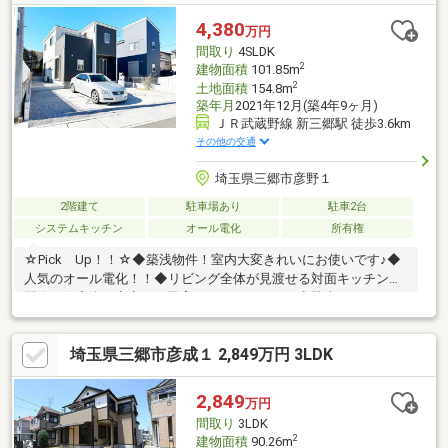
♪・家事動線良好！水回り集約で家事中の無駄な移動を削減できま
す！・オールフローリングだからお掃除しやすくいつでも清潔感
4,380
万円
のある暮らしを実現！
間取り
4SLDK
2
建物面積
101.85m
2
土地面積
154.8m
築年月
2021年12月(築4年9ヶ月)
ＪＲ武蔵野線 新三郷駅 徒歩3.6km
その他の交通
埼玉県三郷市彦野１
2階建て
駐車場あり
駐車2台
システムキッチン
オール電化
所有権
☆Pick Up！！☆◆築浅物件！室内大変きれいにお使いです♪◆
人気のオール電化！！◆リビング全体が見渡せる対面キッチン◆
閑静な住宅街で安心して子育てをしませんか？◆駐車スペース２
台分有り～ご見学希望の場合は～「当社へのご来場」・「ご自宅
への送迎」・「現地付近でのお待ち合わせ」お客様のご都合に合
埼玉県三郷市彦成１ 2,849万円 3LDK
わせた対応を致します！まずはお気軽にお問合せください。
2,849
万円
間取り
3LDK
2
建物面積
90.26m