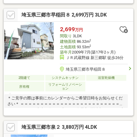
い合わせお待ちしております♪■内見予約受付中■見学予約ボタン
またはフリーダイヤルまで(^^)/ ⇒詳しい資料のご請求は【資料
埼玉県三郷市早稲田８ 2,699万円 3LDK
請求ボタン(無料）】フリーダイヤル 【0120-97-3903】ご質問・ご
相談もお気軽にどうぞ☆彡■その他物件も多数ご紹介中■リビング
コンシェルのHPでCheck！https://www.living-concier.co.jp/‐－‐‐
2,699
万円
－‐－‐‐－‐－‐‐－ 〈 住まいのコンシェルジュ 〉
間取り
3LDK
2
建物面積
86.32m
2
土地面積
93.53m
築年月
2009年7月(築17年2ヶ月)
ＪＲ武蔵野線 新三郷駅 徒歩26分
埼玉県三郷市早稲田８
2階建て
システムキッチン
浴室乾燥機
リフォームリノベーシ
所有権
ョン
＊ご見学の際は事前にカレンダーからご希望日時をお知らせくだ
さい＊ ＝＝＝＝＝＝＝＝＝＝＝＝＝＝＝＝＝＝＝＝＝＝＝＝＝＝
＝＝＝＝＝＝＝ ◆南西向きの明るさと全居室6帖以上のゆとり♪◆
小学校徒歩約2分、お子様の通学も安心です！◆土日祝は現地内
覧会実施中の現場多数ございます。◆住宅ローンの無料相談行っ
埼玉県三郷市泉２ 3,880万円 4LDK
ています。 →インターネットでは検索しきれない細かなプランご
提案いたします。 →弊社営業スタッフが、お客様の疑問に丁寧に