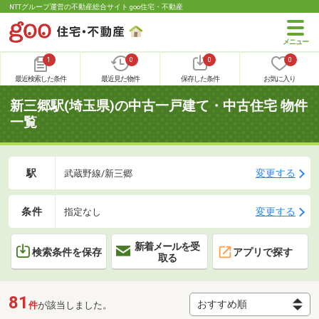
NTTグループ運営の不動産総合サイト goo住宅・不動産
1
0
0
0
最近検索した条件
最近見た物件
保存した条件
お気に入り
新三郷駅(埼玉県)の中古一戸建て・中古住宅 物件
一覧
駅
変更する
武蔵野線/新三郷
条件
変更する
指定なし
新着メールを受
検索条件を保存
アプリで探す
取る
81
件
が該当しました。