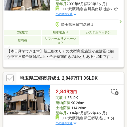
築年月
2003年6月(築23年3ヶ月)
ＪＲ武蔵野線 吉川美南駅 徒歩28分
その他の交通
埼玉県三郷市彦糸１
2階建て
駐車場あり
システムキッチン
リフォームリノベーシ
所有権
ョン
【本日見学できます】新三郷エリアの大型商業施設が生活圏に揃
う中古戸建全室6帖以上・全居室南向きのゆとりある4LDKです ≪
おすすめ内容≫ ■リフォーム履歴多数あり♪■毎日のお買い物に便
利なスーパーが近い■日常使いに重宝するコンビニも近隣■家族が
集う独立型の2面採光LDK■1階と2階の各階にトイレを配置■全居
埼玉県三郷市彦成１ 2,849万円 3SLDK
室に収納スペースをしっかり確保■車種に合わせて使えるカース
ペース1台■落ち着きのある閑静な住宅街に立地 ■月々のお支払い
例■ 2 580万円、期間35年払い、変動金利0.78％ 月々70 214円～他
2,849
万円
社やポータルで気になる物件もお気軽にご相談ください。
間取り
3SLDK
2
建物面積
90.26m
2
土地面積
114.26m
築年月
2004年5月(築22年4ヶ月)
ＪＲ武蔵野線 新三郷駅 徒歩31分
その他の交通