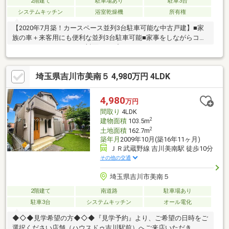
2階建て
駐車場あり
駐車3台
システムキッチン
浴室乾燥機
所有権
【2020年7月築！カースペース並列3台駐車可能な中古戸建】■家
族の車＋来客用にも便利な並列3台駐車可能■家事をしながらコミ
ュニケーションがとれる対面タイプのキッチン■コミュニケーシ
ョンの取れるリビングイン階段■季節物の大物家電の収納にも便
利な3.5帖のサービスルーム付■お子様のプール遊びやガーデニン
埼玉県吉川市美南５ 4,980万円 4LDK
グも楽しめる南側に広々庭付きです【周辺環境】■三郷駅徒歩9分
で通勤・通学に便利≫ご見学希望の方【見学予約をする】を
CLICK！≫資料ご請求希望の方【資料請求をする】をCLICK！◆物
4,980
万円
件について気になる方【048-952-9800】フューチャーズまでお気
間取り
4LDK
軽にご連絡下さい◆
2
建物面積
103.5m
2
土地面積
162.7m
築年月
2009年10月(築16年11ヶ月)
ＪＲ武蔵野線 吉川美南駅 徒歩10分
その他の交通
埼玉県吉川市美南５
2階建て
南道路
駐車場あり
駐車3台
システムキッチン
オール電化
◆◇◆見学希望の方◆◇◆『見学予約』より、ご希望の日時をご
選択ください店舗（ハウスドゥ吉川駅前）へご来店いただき、弊