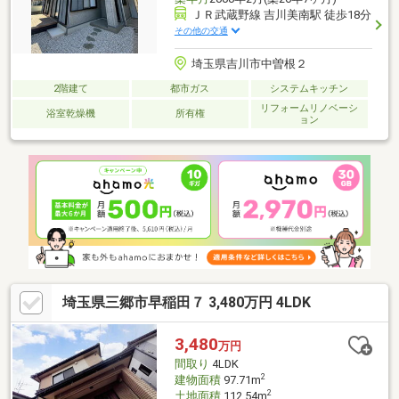
ＪＲ武蔵野線 吉川美南駅 徒歩18分
その他の交通
埼玉県吉川市中曽根２
2階建て
都市ガス
システムキッチン
リフォームリノベーシ
浴室乾燥機
所有権
ョン
埼玉県三郷市早稲田７ 3,480万円 4LDK
3,480
万円
間取り
4LDK
2
建物面積
97.71m
2
土地面積
112.54m