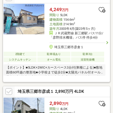
月々81 617円（ボーナス払い無し）ポータルサイトや他社サイト
で気になる物件がございましたらお気軽にご相談下さい♪
4,249
万円
間取り
5LDK
2
建物面積
154.6m
2
土地面積
214.9m
築年月
2003年4月(築23年5ヶ月)
ＪＲ武蔵野線 新三郷駅 バス11分/
「彦野排水機場」バス停 停歩4分
埼玉県三郷市彦倉１
2階建て
駐車場あり
駐車3台
システムキッチン
オール電化
浴室乾燥機
【ポイント】■5LDK+2WIC+カースペース3台付(車種による)■敷地
面積60坪越の整形地■小学校まで徒歩2分■太陽光パネル付オール
電化住宅■桧家住宅施工の注文住宅◇◆『三郷市 不動産』で検
索◆◇写真満載の物件情報を多数掲載してますので弊社HPを是非
ご覧ください■月々のお支払い例■４，２４９万円・借入の場合・
埼玉県三郷市彦成１ 2,890万円 4LDK
月々１１９，７４５円（ボーナス払いなし）◆（期間３５年払
い、弊社提携銀行・変動金利０．９９％）他の物件や他のポータ
ルサイトなどに掲載されている物件で気になる事や、ちょっと聞
2,890
万円
きづらい事なども、お気軽に【048-952-9800】フューチャーズま
間取り
4LDK
でご連絡下さい。
2