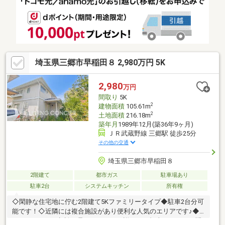
ストップ 徒歩7分(約510m)■ ご希望の住まい探しをお手伝いしま
す ━━━━━・・・物件の詳細・ご相談はお気軽にお問い合わせ
ください。
埼玉県三郷市早稲田８ 2,980万円 5K
2,980
万円
間取り
5K
2
建物面積
105.61m
2
土地面積
216.18m
築年月
1989年12月(築36年9ヶ月)
ＪＲ武蔵野線 三郷駅 徒歩25分
その他の交通
埼玉県三郷市早稲田８
2階建て
都市ガス
駐車場あり
駐車2台
システムキッチン
所有権
◇閑静な住宅地に佇む2階建て5Kファミリータイプ◆駐車2台分可
能です！◇近隣には複合施設があり便利な人気のエリアです♪◆
リフォームのご相談も承ります！！→詳しくは担当まで！ お問