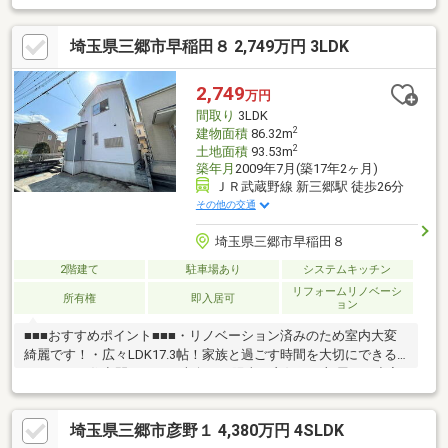
ｍ・三郷市立彦糸中学校：1600ｍ・三愛会総合病院：710ｍ
埼玉県三郷市早稲田８ 2,749万円 3LDK
2,749
万円
間取り
3LDK
2
建物面積
86.32m
2
土地面積
93.53m
築年月
2009年7月(築17年2ヶ月)
ＪＲ武蔵野線 新三郷駅 徒歩26分
その他の交通
埼玉県三郷市早稲田８
2階建て
駐車場あり
システムキッチン
リフォームリノベーシ
所有権
即入居可
ョン
■■■おすすめポイント■■■・リノベーション済みのため室内大変
綺麗です！・広々LDK17.3帖！家族と過ごす時間を大切にできる
ゆとりある住空間です！・南向きで陽当り良好！２部屋から出入
り可能なバルコニーです！・全居室収納付き！廊下収納もありお
部屋を広く使うことができます！・全居室は6帖超えでゆとりがあ
埼玉県三郷市彦野１ 4,380万円 4SLDK
り家具を置いてもお子様が成長してもゆったりお過ごし頂けます