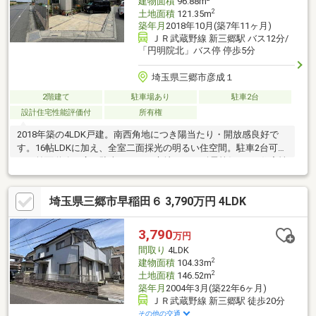
建物面積
96.88m
2
土地面積
121.35m
築年月
2018年10月(築7年11ヶ月)
ＪＲ武蔵野線 新三郷駅 バス12分/
「円明院北」バス停 停歩5分
埼玉県三郷市彦成１
2階建て
駐車場あり
駐車2台
設計住宅性能評価付
所有権
2018年築の4LDK戸建。南西角地につき陽当たり・開放感良好で
す。16帖LDKに加え、全室二面採光の明るい住空間。駐車2台可能
で、前面道路も広く駐車しやすい立地です。耐震等級3など住宅性
能評価を取得しており、子育て世帯にもおすすめの住まいです。
南向きで陽当たり良好駐車2台可能な敷地16帖LDKの開放感全室二
埼玉県三郷市早稲田６ 3,790万円 4LDK
面採光耐震等級3劣化対策等級3維持管理対策等級3取得
3,790
万円
間取り
4LDK
2
建物面積
104.33m
2
土地面積
146.52m
築年月
2004年3月(築22年6ヶ月)
ＪＲ武蔵野線 新三郷駅 徒歩20分
その他の交通