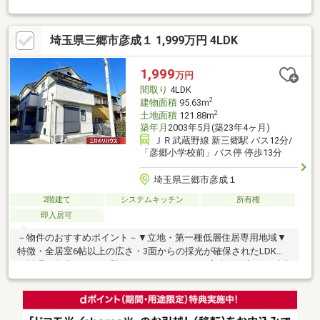
せ、ご自宅や最寄り駅などで送迎可能も可能ですご希望の待ち合
わせ場所をご連絡ください『購入の際の総額の費用を知りたい』
埼玉県三郷市彦成１ 1,999万円 4LDK
『住宅ローンや資金計画について教えてほしい』『他の物件も見
学したい』という方も、お客様のご都合に合わせてご対応させて
頂きます物件情報や物件写真が豊富の弊社ホームページをご覧く
1,999
万円
ださい↓↓↓https://yoshikawaekimae-housedo.com/
間取り
4LDK
2
建物面積
95.63m
2
土地面積
121.88m
築年月
2003年5月(築23年4ヶ月)
ＪＲ武蔵野線 新三郷駅 バス12分/
「彦郷小学校前」バス停 停歩13分
埼玉県三郷市彦成１
2階建て
システムキッチン
所有権
即入居可
－物件のおすすめポイント－▼立地・第一種低層住居専用地域▼
特徴・全居室6帖以上の広さ・3面からの採光が確保されたLDK・
お料理に集中しやすい壁付キッチン、2WAYで家事動線良好・独立
配置の和室は客間としても利用可能・各洋室・和室に収納有、主
寝室は屋根裏収納付・各階にトイレを設置、ゆとりをもって使用
できる設計・南東・南西の2面バルコニー仕様・カースペース2台
分有(車種による)・即引き渡し可能(残金精算後)▼周辺環境・ミニ