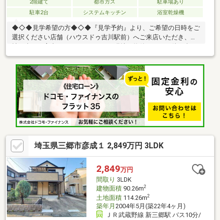
2階建て
都市ガス
駐車場あり
駐車2台
システムキッチン
浴室乾燥機
◆◇◆見学希望の方◆◇◆『見学予約』より、ご希望の日時をご
選択ください店舗（ハウスドゥ吉川駅前）へご来店いただき、弊
社の車でご案内させていただきます現地（物件）にてお待ち合わ
せ、ご自宅や最寄り駅などで送迎可能も可能ですご希望の待ち合
わせ場所をご連絡ください『購入の際の総額の費用を知りたい』
『住宅ローンや資金計画について教えてほしい』『他の物件も見
学したい』という方も、お客様のご都合に合わせてご対応させて
頂きます物件情報や物件写真が豊富の弊社ホームページをご覧く
ださい↓↓↓https://yoshikawaekimae-housedo.com/
埼玉県三郷市彦成１ 2,849万円 3LDK
2,849
万円
間取り
3LDK
2
建物面積
90.26m
2
土地面積
114.26m
築年月
2004年5月(築22年4ヶ月)
ＪＲ武蔵野線 新三郷駅 バス10分/