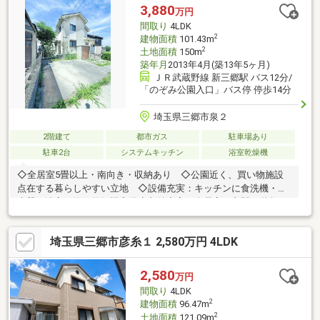
お答えします。 【シェアパーク、パークホームグループ】 ◆都
3,880
万円
内、埼玉県に複数店舗ございます。 ◆エリア問わず多数の情報の
間取り
4LDK
ご紹介が可能です。
2
建物面積
101.43m
2
土地面積
150m
築年月
2013年4月(築13年5ヶ月)
ＪＲ武蔵野線 新三郷駅 バス12分/
「のぞみ公園入口」バス停 停歩14分
埼玉県三郷市泉２
2階建て
都市ガス
駐車場あり
駐車2台
システムキッチン
浴室乾燥機
◇全居室5畳以上・南向き・収納あり ◇公園近く、買い物施設
点在する暮らしやすい立地 ◇設備充実：キッチンに食洗機・浄
水器 浴室に換気乾燥機完備◇収納充実：全居室・玄関・階段
下・トイレ横に収納 キッチン・洗面所に床下収納あり◇リビン
グ対面キッチンのあるLDKはゆったり16.75畳＜Life Information
埼玉県三郷市彦糸１ 2,580万円 4LDK
＞・イトーヨーカドー三郷店：徒歩9分（700ｍ） ・ジェーソン
三郷店：徒歩6分（450ｍ） ・セブンイレブン三郷泉店：徒歩8分
（600ｍ） ・スーパービバホーム三郷店：徒歩10分（750ｍ） ・
2,580
万円
三郷市立北中学校：徒歩3分（230ｍ） ・三郷市立立花小学校：
間取り
4LDK
徒歩15分（1200ｍ）・ピアラシティ中央公園：徒歩4分（280ｍ）
2
建物面積
96.47m
2
土地面積
121.09m