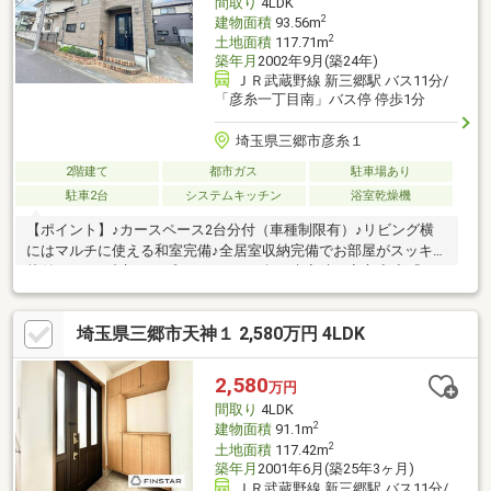
間取り
4LDK
2
建物面積
93.56m
2
土地面積
117.71m
築年月
2002年9月(築24年)
ＪＲ武蔵野線 新三郷駅 バス11分/
「彦糸一丁目南」バス停 停歩1分
埼玉県三郷市彦糸１
2階建て
都市ガス
駐車場あり
駐車2台
システムキッチン
浴室乾燥機
【ポイント】♪カースペース2台分付（車種制限有）♪リビング横
にはマルチに使える和室完備♪全居室収納完備でお部屋がスッキリ
片付きます♪独立タイプのキッチンで急な来客時も安心◇◆『三
郷市 不動産』で検索◆◇写真満載の物件情報を多数掲載してま
すので弊社HPを是非ご覧ください■月々のお支払い例■２，３９９
埼玉県三郷市天神１ 2,580万円 4LDK
万円・借入の場合・月々６７，６０８円（ボーナス払いなし）
（期間３５年払い、弊社提携銀行・変動金利０．９９％）他の物
件や他のポータルサイトなどに掲載されている物件で気になる事
2,580
万円
や、ちょっと聞きづらい事なども、お気軽に【048-952-9800】フ
間取り
4LDK
ューチャーズまでご連絡下さい。
2
建物面積
91.1m
2
土地面積
117.42m
築年月
2001年6月(築25年3ヶ月)
ＪＲ武蔵野線 新三郷駅 バス11分/