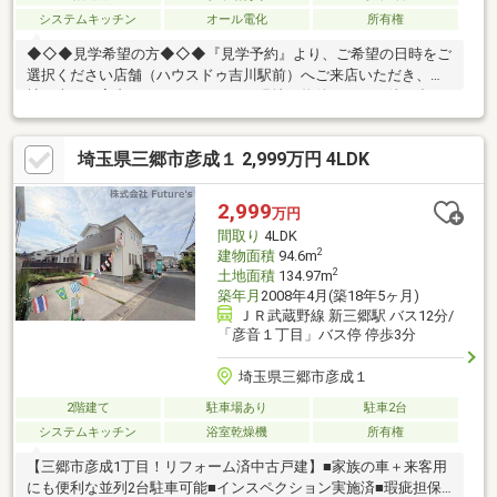
システムキッチン
オール電化
所有権
◆◇◆見学希望の方◆◇◆『見学予約』より、ご希望の日時をご
選択ください店舗（ハウスドゥ吉川駅前）へご来店いただき、弊
社の車でご案内させていただきます現地（物件）にてお待ち合わ
せ、ご自宅や最寄り駅などで送迎可能も可能ですご希望の待ち合
わせ場所をご連絡ください『購入の際の総額の費用を知りたい』
埼玉県三郷市彦成１ 2,999万円 4LDK
『住宅ローンや資金計画について教えてほしい』『他の物件も見
学したい』という方も、お客様のご都合に合わせてご対応させて
頂きます物件情報や物件写真が豊富の弊社ホームページをご覧く
2,999
万円
ださい↓↓↓https://yoshikawaekimae-housedo.com/
間取り
4LDK
2
建物面積
94.6m
2
土地面積
134.97m
築年月
2008年4月(築18年5ヶ月)
ＪＲ武蔵野線 新三郷駅 バス12分/
「彦音１丁目」バス停 停歩3分
埼玉県三郷市彦成１
2階建て
駐車場あり
駐車2台
システムキッチン
浴室乾燥機
所有権
【三郷市彦成1丁目！リフォーム済中古戸建】■家族の車＋来客用
にも便利な並列2台駐車可能■インスペクション実施済■瑕疵担保