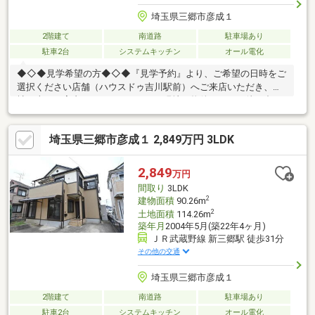
埼玉県三郷市彦成１
2階建て
南道路
駐車場あり
駐車2台
システムキッチン
オール電化
◆◇◆見学希望の方◆◇◆『見学予約』より、ご希望の日時をご
選択ください店舗（ハウスドゥ吉川駅前）へご来店いただき、弊
社の車でご案内させていただきます現地（物件）にてお待ち合わ
せ、ご自宅や最寄り駅などで送迎可能も可能ですご希望の待ち合
わせ場所をご連絡ください『購入の際の総額の費用を知りたい』
埼玉県三郷市彦成１ 2,849万円 3LDK
『住宅ローンや資金計画について教えてほしい』『他の物件も見
学したい』という方も、お客様のご都合に合わせてご対応させて
頂きます物件情報や物件写真が豊富の弊社ホームページをご覧く
2,849
万円
ださい↓↓↓https://yoshikawaekimae-housedo.com/
間取り
3LDK
2
建物面積
90.26m
2
土地面積
114.26m
築年月
2004年5月(築22年4ヶ月)
ＪＲ武蔵野線 新三郷駅 徒歩31分
その他の交通
埼玉県三郷市彦成１
2階建て
南道路
駐車場あり
駐車2台
システムキッチン
オール電化