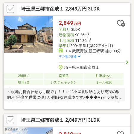
埼玉県三郷市彦成１ 2,849万円 3LDK
2,849
万円
間取り
3LDK
2
建物面積
90.26m
2
土地面積
114.26m
築年月
2004年5月(築22年4ヶ月)
ＪＲ武蔵野線 新三郷駅 徒歩33分
その他の交通
埼玉県三郷市彦成１
2階建て
南道路
駐車場あり
駐車2台
システムキッチン
オール電化
～現地お待合わせも可能です！！～〇小屋裏収納もあり充実の収
納♪〇子育て世帯に優しい閑静な住環境です♪◆◆◆V i v i o 草加
店◆◆◆《おかげさまで創業１６年目》～東京都・埼玉県・千葉
県で販売実績多数～経験豊富なエージェントと提携業者（FPな
ど）がサポートいたします！◎住宅ローンご相談ください♪ 低金
埼玉県三郷市彦成１ 2,849万円 3LDK
利×保障内容充実の金融機関ご紹介いたします！ 諸費用のお借入
れも可能です♪◇マイホーム購入は、一生の中でも大きな決断の
ひとつです。 専門的な知識だけでなく、「人と人とのつなが