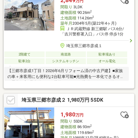
2,849
万円
り」や「心の通う対応」が何より大切だと、考えています。 お
間取り
3LDK
気軽にお問合せください！
2
建物面積
90.26m
2
土地面積
114.26m
築年月
2004年5月(築22年4ヶ月)
ＪＲ武蔵野線 新三郷駅 バス6分/
「吉川警察署入口」バス停 停歩1分
埼玉県三郷市彦成１
2階建て
南道路
駐車場あり
駐車2台
システムキッチン
オール電化
【三郷市彦成1丁目！2026年6月リフォーム済の中古戸建】■家族
の車＋来客用にも便利な2台駐車可能■光熱費を一本化できるオー
ル電化住宅■普段使わない荷物もすっきり片付くグルニエ付■キッ
チン・お風呂・トイレ・洗面台新品交換済みで気持ち良く新生活
を送れます■外壁塗装・白蟻点検済み■クロス・床材貼替済み【周
埼玉県三郷市彦成２ 1,980万円 5SDK
辺環境】■彦郷小学校・彦糸中学校エリア■バス停歩1分で駅への
アクセス良好◎≫ご見学希望の方【見学予約をする】をCLICK！
≫資料ご請求希望の方【資料請求をする】をCLICK！◆物件につ
1,980
万円
いて気になる方【048-952-9800】フューチャーズまでお気軽にご
間取り
5SDK
連絡下さい◆
2
建物面積
86.93m
2
土地面積
119.69m
築年月
1985年12月(築40年9ヶ月)