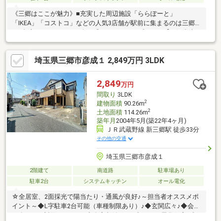
《三郷はここが魅力》■充実した周辺施設「ららぽーと」
「IKEA」「コストコ」などの人気3店舗が駅前に集まるのは三郷だ
け■都心へのアクセスも楽々『つくばエクスプレス』【三郷中央
駅】から【秋葉原駅】まで区間快速で20分の鉄道アクセスは都心
勤務の方にもおすすめ高速道路の三郷ICも近く、外環、首都高、
埼玉県三郷市彦成１ 2,849万円 3LDK
常磐道への利便性も良好です◎お客様にあわせた◆3つの見学プ
ラン◆をご用意しました。※詳しくはページ下方のイベント情報
をご覧ください。
2,849
万円
間取り
3LDK
2
建物面積
90.26m
2
土地面積
114.26m
築年月
2004年5月(築22年4ヶ月)
ＪＲ武蔵野線 新三郷駅 徒歩33分
その他の交通
埼玉県三郷市彦成１
2階建て
南道路
駐車場あり
駐車2台
システムキッチン
オール電化
☆全居室、2面採光で陽当たり・通風が良好♪～担当者オススメポ
イント～◆L字駐車2台可能（車種制限あり）♪◆玄関広々♪◆会話
が楽しめる対面キッチン♪◆全室収納あり♪◆オール電化住宅♪◆