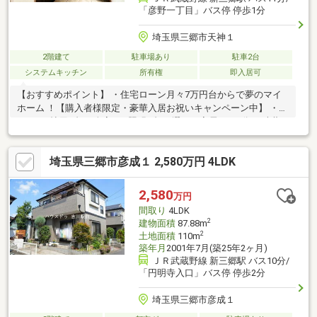
「彦野一丁目」バス停 停歩1分
埼玉県三郷市天神１
2階建て
駐車場あり
駐車2台
システムキッチン
所有権
即入居可
【おすすめポイント】 ・住宅ローン月々7万円台からで夢のマイ
ホーム ！【購入者様限定・豪華入居お祝いキャンペーン中】 ・エ
アコン6帖用1台 ・全室LED照明4台 ・選べる家電1万円分 ・珪藻
土バスマット ・住まいお手入れセット 新生活を快適に始められる
特典をご用意しております！ ※詳細はスタッフまでお問い合わせ
埼玉県三郷市彦成１ 2,580万円 4LDK
ください。 ※お電話が繋がらない際は「見学予約フォーム」より
お問い合わせください。【プレミアムサポート体制】 ・住宅ロー
ン代行 （月間1000件以上の対応実績） ・周辺環境レポート提供
2,580
万円
・住宅関連ワンストップ ・無料送迎サービス ・即日案内対応可能
間取り
4LDK
2
建物面積
87.88m
2
土地面積
110m
築年月
2001年7月(築25年2ヶ月)
ＪＲ武蔵野線 新三郷駅 バス10分/
「円明寺入口」バス停 停歩2分
埼玉県三郷市彦成１