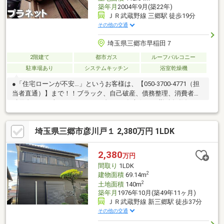
築年月
2004年9月(築22年)
ＪＲ武蔵野線 三郷駅 徒歩19分
その他の交通
埼玉県三郷市早稲田７
2階建て
都市ガス
ルーフバルコニー
駐車場あり
システムキッチン
浴室乾燥機
●「住宅ローンが不安…」というお客様は、【050-3700-4771（担
当者直通）】まで！！ブラック、自己破産、債務整理、消費者金
融借金あり、車ローンあり、頭金0円、年収低い、勤続年数短い、
母子家庭…他の不動産屋さんでダメだった方！！断れた方！！あ
きらめないで、もう一度お問い合わせください！！ダメだった原
埼玉県三郷市彦川戸１ 2,380万円 1LDK
因をしっかり追究すれば道が開ける可能性があります！！もし、
ダメだったとしても「いつまで？ どのようにしたらいいの
か？」まで解明いたします！！
2,380
万円
間取り
1LDK
2
建物面積
69.14m
2
土地面積
140m
築年月
1976年10月(築49年11ヶ月)
ＪＲ武蔵野線 新三郷駅 徒歩37分
その他の交通