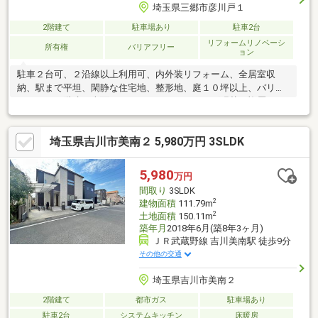
埼玉県三郷市彦川戸１
2階建て
駐車場あり
駐車2台
リフォームリノベーシ
所有権
バリアフリー
ョン
駐車２台可、２沿線以上利用可、内外装リフォーム、全居室収
納、駅まで平坦、閑静な住宅地、整形地、庭１０坪以上、バリア
フリー、２階建、南面バルコニー、フローリング張替、複層ガラ
ス、全室南向き、南庭、浴室に窓、リノベーション、全居室フロ
ーリング、リビング階段、平坦地
埼玉県吉川市美南２ 5,980万円 3SLDK
5,980
万円
間取り
3SLDK
2
建物面積
111.79m
2
土地面積
150.11m
築年月
2018年6月(築8年3ヶ月)
ＪＲ武蔵野線 吉川美南駅 徒歩9分
その他の交通
埼玉県吉川市美南２
2階建て
都市ガス
駐車場あり
駐車2台
システムキッチン
床暖房