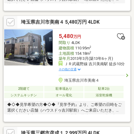
社の車でご案内させていただきます現地（物件）にてお待ち合わ
せ、ご自宅や最寄り駅などで送迎可能も可能ですご希望の待ち合
わせ場所をご連絡ください『購入の際の総額の費用を知りたい』
埼玉県吉川市美南４ 5,480万円 4LDK
『住宅ローンや資金計画について教えてほしい』『他の物件も見
学したい』という方も、お客様のご都合に合わせてご対応させて
頂きます物件情報や物件写真が豊富の弊社ホームページをご覧く
5,480
万円
ださい↓↓↓https://yoshikawaekimae-housedo.com/
間取り
4LDK
2
建物面積
110.95m
2
土地面積
154.18m
築年月
2013年3月(築13年6ヶ月)
ＪＲ武蔵野線 吉川美南駅 徒歩10分
その他の交通
埼玉県吉川市美南４
2階建て
駐車場あり
駐車2台
システムキッチン
オール電化
浴室乾燥機
◆◇◆見学希望の方◆◇◆『見学予約』より、ご希望の日時をご
選択ください店舗（ハウスドゥ吉川駅前）へご来店いただき、弊
社の車でご案内させていただきます現地（物件）にてお待ち合わ
せ、ご自宅や最寄り駅などで送迎可能も可能ですご希望の待ち合
わせ場所をご連絡ください『購入の際の総額の費用を知りたい』
埼玉県三郷市彦成１ 2,999万円 4LDK
『住宅ローンや資金計画について教えてほしい』『他の物件も見