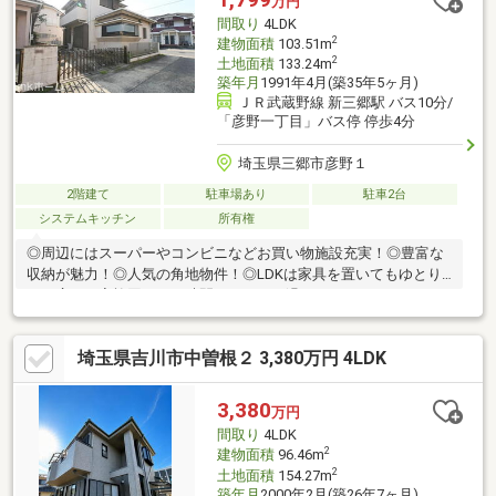
万円
間取り
4LDK
2
建物面積
103.51m
2
土地面積
133.24m
築年月
1991年4月(築35年5ヶ月)
ＪＲ武蔵野線 新三郷駅 バス10分/
「彦野一丁目」バス停 停歩4分
埼玉県三郷市彦野１
2階建て
駐車場あり
駐車2台
システムキッチン
所有権
◎周辺にはスーパーやコンビニなどお買い物施設充実！◎豊富な
収納が魅力！◎人気の角地物件！◎LDKは家具を置いてもゆとり
ある広さ！家族団らんの時間をゆったり過ごすことができます
ね！◎あると落ち着く和室には押入も完備されており、客間とし
てだけでなく収納などに利用できるスペースです！
埼玉県吉川市中曽根２ 3,380万円 4LDK
3,380
万円
間取り
4LDK
2
建物面積
96.46m
2
土地面積
154.27m
築年月
2000年2月(築26年7ヶ月)