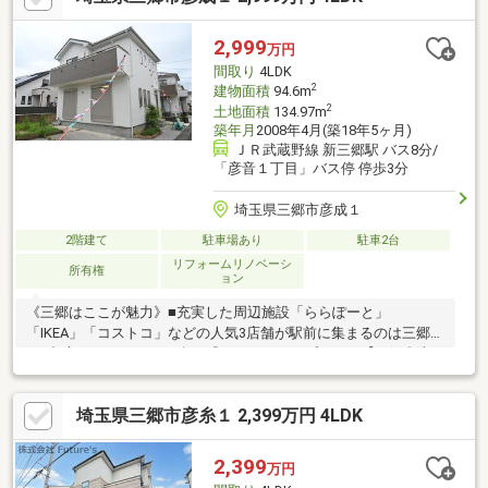
学したい』という方も、お客様のご都合に合わせてご対応させて
頂きます物件情報や物件写真が豊富の弊社ホームページをご覧く
2,999
万円
ださい↓↓↓https://yoshikawaekimae-housedo.com/
間取り
4LDK
2
建物面積
94.6m
2
土地面積
134.97m
築年月
2008年4月(築18年5ヶ月)
ＪＲ武蔵野線 新三郷駅 バス8分/
「彦音１丁目」バス停 停歩3分
埼玉県三郷市彦成１
2階建て
駐車場あり
駐車2台
リフォームリノベーシ
所有権
ョン
《三郷はここが魅力》■充実した周辺施設「ららぽーと」
「IKEA」「コストコ」などの人気3店舗が駅前に集まるのは三郷だ
け■都心へのアクセスも楽々『つくばエクスプレス』【三郷中央
駅】から【秋葉原駅】まで区間快速で20分の鉄道アクセスは都心
勤務の方にもおすすめ高速道路の三郷ICも近く、外環、首都高、
埼玉県三郷市彦糸１ 2,399万円 4LDK
常磐道への利便性も良好です◎お客様にあわせた◆3つの見学プ
ラン◆をご用意しました。※詳しくはページ下方のイベント情報
をご覧ください。
2,399
万円