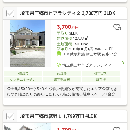
秘密基地のような小屋根裏収納あり♪◆水回りは新規交換済み♪◆
周辺は閑静な住宅街です♪いつでもご見学可能です。住宅ローンに
埼玉県三郷市ピアラシティ２ 3,700万円 3LDK
も強みを当社ですので、お気軽にご相談下さい。お気軽にお問合
せ下さい♪
3,700
万円
間取り
3LDK
2
建物面積
127.77m
2
土地面積
150.38m
築年月
2010年10月(築15年11ヶ月)
ＪＲ武蔵野線 新三郷駅 徒歩34分
埼玉県三郷市ピアラシティ２
2階建て
南道路
都市ガス
システムキッチン
浴室乾燥機
所有権
◇土地150.38㎡(45.48坪)◇買い物施設が充実したエリア◇南向き
につき陽当たり良好◇こだわりの注文住宅◇駐車スペース1台分
あり◇収納豊富 キッチンにパントリー完備＜Life Information
＞・立花小学校 1600ｍ(徒歩約20分)・北中学校 1200ｍ(徒歩約
15分)・イトーヨーカドー三郷店 150ｍ(徒歩約2分)・スーパービ
埼玉県三郷市彦野１ 1,799万円 4LDK
バホーム三郷店 600ｍ(徒歩約8分)・ヤマダ電機テックランド三
郷店 400ｍ(徒歩約5分)・風の郷公園 200ｍ(徒歩約3分)・鳥の
郷公園 150ｍ(徒歩約2分)
1,799