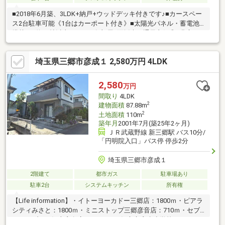
■2018年6月築、3LDK+納戸+ウッドデッキ付きです♪■カースペー
ス2台駐車可能《1台はカーポート付き》■太陽光パネル・蓄電池
搭載！■約20帖以上のLDK、各部屋2面採光で通風良好◎■豊富な
住宅設備も魅力です！《LD床暖房/食洗機/水栓一体型浄水器/浴室
暖房乾燥機/etc》■前面道路は約6ｍ公道、お車の通行もしやすい
埼玉県三郷市彦成１ 2,580万円 4LDK
です♪■子育て環境も整っています！備考/※2027年3月下旬頃にお
引渡し予定※吉川駅南地区地区計画C地区※太陽光パネル・蓄電池
搭載◇◆住宅ローン相談もご相談承ります！ 物件の詳細や
2,580
万円
ご内覧等は担当の≪たかまつ≫までお気軽にお問合せください
間取り
4LDK
◆◇
2
建物面積
87.88m
2
土地面積
110m
築年月
2001年7月(築25年2ヶ月)
ＪＲ武蔵野線 新三郷駅 バス10分/
「円明院入口」バス停 停歩2分
埼玉県三郷市彦成１
2階建て
都市ガス
駐車場あり
駐車2台
システムキッチン
所有権
【Life information】・イトーヨーカドー三郷店：1800ｍ・ピアラ
シティみさと：1800ｍ・ミニストップ三郷彦音店：710ｍ・セブ
ンイレブン三郷上彦名店：760ｍ・三郷市立彦糸小学校：1500