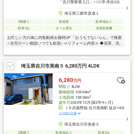
「吉川警察署入口」バス停 停歩2分
埼玉県三郷市彦成１
2階建て
南道路
駐車場あり
駐車2台
オール電化
浴室乾燥機
お忙しい方の為に内覧動画を随時UP 「おうちでないらん」で検索
♪ 住宅ローン相談いつでも歓迎♪ ≪リフォーム内容≫ ◆浴室、洗
面化粧台、トイレ新規交換♪◆システムキッチン新規交換♪ ◆床
材、クロス新規貼替♪ ◆外壁塗装、シロアリ点検♪ ◆ハウスクリ
ーニング他♪ 住宅ローン例2 849万円、期間35年払い、変動金利
埼玉県吉川市美南５ 6,280万円 4LDK
0.78％（金利優遇有）月々77 535円（ボーナス払い無し）ポータ
ルサイトや他社サイトで気になる物件がございましたらお気軽に
ご相談下さい♪
6,280
万円
間取り
4LDK
2
建物面積
109.64m
2
土地面積
158.56m
築年月
2023年12月(築2年9ヶ月)
ＪＲ武蔵野線 吉川美南駅 徒歩14分
その他の交通
埼玉県吉川市美南５
2階建て
駐車場あり
駐車2台