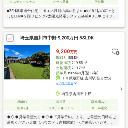
システムキッチン
オール電化
所有権
■ZEH基準適合住宅！ 省エネ性能の高い住まい■約18.1帖の広々と
したLDK■２階リビング×太陽光発電システム搭載■３LDKにリフォ
ーム可能（費用要）・対象不動産はオール電化住宅です。・別
途、太陽光名義変更手続き費用、及び長期優良住宅の承継手続き
費用がかかります。・容積率は前面道路幅員により「１６０％」
埼玉県吉川市中野 9,200万円 5SLDK
に制限されます。
9,200
万円
間取り
5SLDK
2
建物面積
219.55m
2
土地面積
219.7m
築年月
1989年9月(築37年)
ＪＲ武蔵野線 吉川駅 徒歩22分
その他の交通
埼玉県吉川市中野
2階建て
南道路
駐車場あり
駐車2台
システムキッチン
オール電化
◆◇◆見学希望の方◆◇◆『見学予約』より、ご希望の日時をご
選択ください店舗（ハウスドゥ吉川駅前）へご来店いただき、弊
社の車でご案内させていただきます現地（物件）にてお待ち合わ