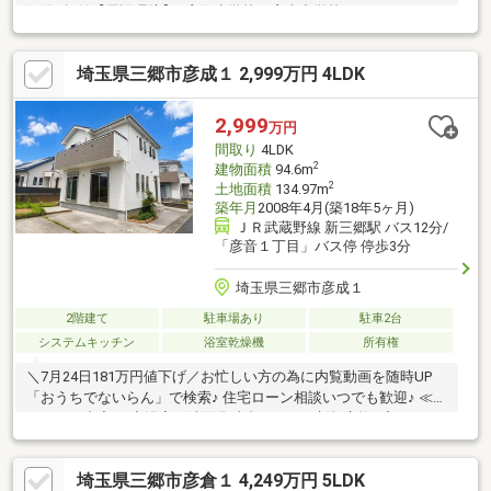
保険2年付【周辺環境】■彦郷小学校・彦糸中学校エリア■さんぴ
こナーサリースクールまで徒歩2分【2026年7月リフォーム完了済
み】■外壁塗装・屋根カバー■クロス貼替■キッチン水栓・ガスコ
埼玉県三郷市彦成１ 2,999万円 4LDK
ンロ・レンジフード交換■浴室・トイレ・洗面台交換■白蟻防除工
事≫ご見学希望の方【見学予約をする】をCLICK！≫資料ご請求
希望の方【資料請求をする】をCLICK！◆物件について気になる
2,999
万円
方【048-952-9800】フューチャーズまでお気軽にご連絡下さい◆
間取り
4LDK
2
建物面積
94.6m
2
土地面積
134.97m
築年月
2008年4月(築18年5ヶ月)
ＪＲ武蔵野線 新三郷駅 バス12分/
「彦音１丁目」バス停 停歩3分
埼玉県三郷市彦成１
2階建て
駐車場あり
駐車2台
システムキッチン
浴室乾燥機
所有権
＼7月24日181万円値下げ／お忙しい方の為に内覧動画を随時UP
「おうちでないらん」で検索♪ 住宅ローン相談いつでも歓迎♪ ≪リ
フォーム内容≫ ◆浴室、洗面化粧台、トイレ新規交換♪◆システ
ムキッチン一部新規交換♪ ◆床材、クロス新規貼替♪ ◆外壁塗
装、バルコニートップコート♪ ◆ハウスクリーニング他♪ 住宅ロ
埼玉県三郷市彦倉１ 4,249万円 5LDK
ーン例2 999万円、期間35年払い、変動金利0.78％（金利優遇有）