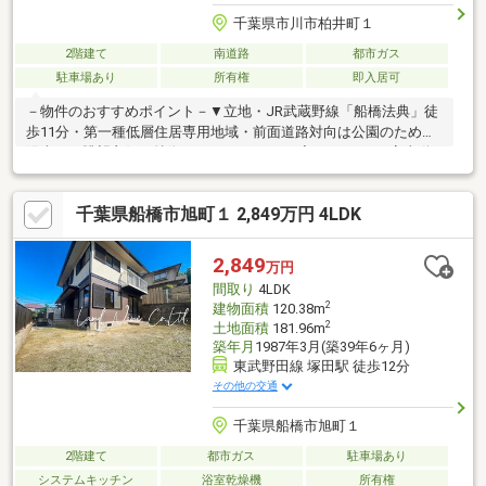
千葉県市川市柏井町１
2階建て
南道路
都市ガス
駐車場あり
所有権
即入居可
－物件のおすすめポイント－▼立地・JR武蔵野線「船橋法典」徒
歩11分・第一種低層住居専用地域・前面道路対向は公園のため、
陽当り・眺望良好▼特徴・キッチンはLDと廊下の2WAY、家事動
線良好・各洋室・和室に収納を設置・各階にトイレ・洗面台有・
窓付で換気しやすく明るい浴室・洗面室・カースペース1台分有
千葉県船橋市旭町１ 2,849万円 4LDK
(車種制限有)▼周辺環境・前田南公園 徒歩1分(約20m)・楽天地天
然温泉法典の湯 徒歩6分(約460m)・東武ストア船橋法典店 徒歩10
分(約770m)■ ご希望の住まい探しをお手伝いします
2,849
万円
━━━━━・・・物件の詳細・ご相談はお気軽にお問い合わせく
間取り
4LDK
ださい。
2
建物面積
120.38m
2
土地面積
181.96m
築年月
1987年3月(築39年6ヶ月)
東武野田線 塚田駅 徒歩12分
その他の交通
千葉県船橋市旭町１
2階建て
都市ガス
駐車場あり
システムキッチン
浴室乾燥機
所有権