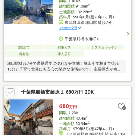
間取り
4LDK
2
建物面積
91.08m
2
土地面積
132.25m
築年月
1998年8月(築28年1ヶ月)
東武野田線 塚田駅 徒歩7分
その他の交通
千葉県船橋市旭町６
2階建て
都市ガス
システムキッチン
所有権
即入居可
塚田駅徒歩7分で通勤通学に便利な好立地！塚田小学校まで徒歩
13分と子育て世帯にも安心の閑静な住宅街です。主要採光が南向
きで陽当たりも良好！大切な愛車を置けるカースペースも完備し
ています♪■物件、住宅ローン、購入の流れなど、丁寧にわかりや
すくご説明致します。【優和住宅は地元市川市を中心に地域密着
千葉県船橋市藤原１ 680万円 2DK
30年。市川市・船橋市・松戸市の不動産のことならお任せ下さ
い。まずは、お気軽にご相談下さい！】■ご案内・物件詳細情報
記載パンフレットのご請求はお気軽にお問い合わせ下さい♪※メー
680
万円
ルの場合：【資料請求】ボタンをクリックでお問い合わせ下さ
間取り
2DK
い。
2
建物面積
43.4m
2
土地面積
30.94m
築年月
1979年5月(築47年4ヶ月)
ＪＲ武蔵野線 船橋法典駅 徒歩10分