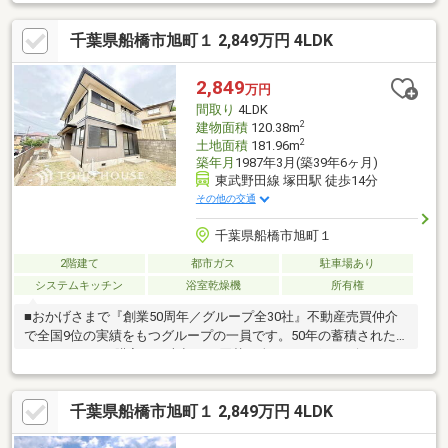
事の強い味方、ビルトイン式食洗機付○火を使わないため、小さ
なお子様がいるご家庭も安心ＩＨクッキングヒーター○衣類乾燥
千葉県船橋市旭町１ 2,849万円 4LDK
や浴室の乾燥に便利な浴室換気乾燥機付○不在時に便利な宅配ボ
ックス■ リフォーム内容（令和５年３月完了） ○外壁・屋根塗
装○太陽光発電パネル・蓄電池搭載○クロス貼替○フローリング張
2,849
万円
替○建具交換○洗面台交換○キッチン交換○浴室交換○エアコン交換
間取り
4LDK
○宅配ボックス設置 他
2
建物面積
120.38m
2
土地面積
181.96m
築年月
1987年3月(築39年6ヶ月)
東武野田線 塚田駅 徒歩14分
その他の交通
千葉県船橋市旭町１
2階建て
都市ガス
駐車場あり
システムキッチン
浴室乾燥機
所有権
■おかげさまで『創業50周年／グループ全30社』不動産売買仲介
で全国9位の実績をもつグループの一員です。50年の蓄積された
ノウハウで、ご購入・ご売却・お買替え全てをサポート致しま
す。■選ばれ続けて「お客様の声」2000件以上突破！多くの信頼
と感謝の言葉を頂く、実績と信頼の東宝ハウス船橋にお任せくだ
千葉県船橋市旭町１ 2,849万円 4LDK
さい。■独自のFP相談【未来カレンダー】資金計画の漠然とした
不安を『見える化』して幸せな未来へのスタートを切りましょ