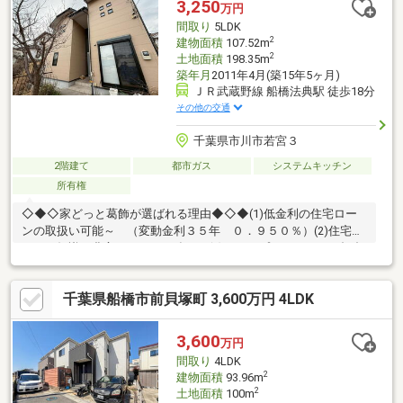
3,250
万円
間取り
5LDK
2
建物面積
107.52m
2
土地面積
198.35m
築年月
2011年4月(築15年5ヶ月)
ＪＲ武蔵野線 船橋法典駅 徒歩18分
その他の交通
千葉県市川市若宮３
2階建て
都市ガス
システムキッチン
所有権
◇◆◇家どっと葛飾が選ばれる理由◆◇◆(1)低金利の住宅ロー
ンの取扱い可能～ （変動金利３５年 ０．９５０％）(2)住宅ロ
ーンの知識が豊富でローンに強い～(3)ライフプランナーとの打合
せが出来る～（無料）～【今のお客様のご状況をお聞かせくださ
い】～◆毎月支払う住居費って自分達はいくらなら大丈夫かな。
千葉県船橋市前貝塚町 3,600万円 4LDK
◆歳を重ねてもずっと安心して暮らせる場所がいい！◆購入はし
たいけど、手続きとか税金とか色々心配。期待も大きい反面、悩
みや不安も多いと思います。不動産売買専門店でお客様と一緒に
3,600
万円
悩んできた数が多い私達だから解決出来る問題があります。
間取り
4LDK
2
建物面積
93.96m
2
土地面積
100m