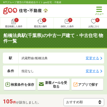
NTTグループ運営の不動産総合サイト goo住宅・不動産
1
0
0
0
最近検索した条件
最近見た物件
保存した条件
お気に入り
船橋法典駅(千葉県)の中古一戸建て・中古住宅 物
件一覧
駅
変更する
武蔵野線/船橋法典
条件
変更する
指定なし
新着メールを受
検索条件を保存
アプリで探す
取る
105
件
が該当しました。