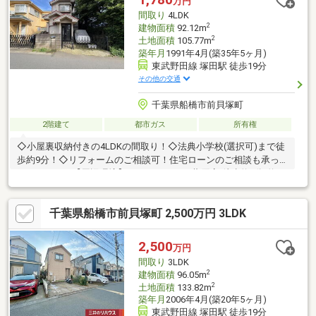
万円
間取り
4LDK
2
建物面積
92.12m
2
土地面積
105.77m
築年月
1991年4月(築35年5ヶ月)
東武野田線 塚田駅 徒歩19分
その他の交通
千葉県船橋市前貝塚町
2階建て
都市ガス
所有権
◇小屋裏収納付きの4LDKの間取り！◇法典小学校(選択可)まで徒
歩約9分！◇リフォームのご相談可！住宅ローンのご相談も承っ
ております！【周辺環境】・ヨークマート藤原店/徒歩約9分/約
670ｍ・ファミリーマート船橋藤原店/徒歩約7分/約560ｍ・サンド
ラッグ藤原店/徒歩約9分/約670ｍ・船橋藤原三郵便局/徒歩約7分/
千葉県船橋市前貝塚町 2,500万円 3LDK
約540ｍ・コスモス幼稚園/徒歩約6分/約480ｍ・船橋馬込沢雲母保
育園/徒歩約8分/約590ｍ・前貝塚町4号公園/徒歩約5分/約350ｍ・
法典小学校/徒歩約9分/約700ｍ・塚田小学校/徒歩約20分/約1600
2,500
万円
ｍ・旭中学校/徒歩約10分/約750ｍ
間取り
3LDK
2
建物面積
96.05m
2
土地面積
133.82m
築年月
2006年4月(築20年5ヶ月)
東武野田線 塚田駅 徒歩19分