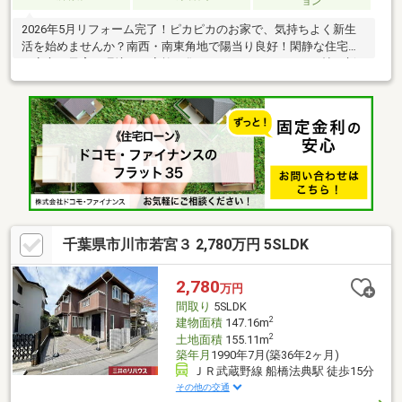
ョン
2026年5月リフォーム完了！ピカピカのお家で、気持ちよく新生
活を始めませんか？南西・南東角地で陽当り良好！閑静な住宅街
で安心の子育て環境を！家族が集まるLDKはゆとりの18.5帖！新
生活をすぐにはじめられる「即引渡可」！※その他交通：京成電
鉄バス「運動公園前」停歩13分（1000ｍ）※カースペース台数は
車種によります。※情報と現況が相違する場合は、現況優先とし
ます。※域に関しては自治体や教育委員会等にご確認ください。
千葉県市川市若宮３ 2,780万円 5SLDK
2,780
万円
間取り
5SLDK
2
建物面積
147.16m
2
土地面積
155.11m
築年月
1990年7月(築36年2ヶ月)
ＪＲ武蔵野線 船橋法典駅 徒歩15分
その他の交通