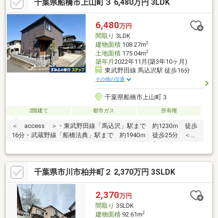
千葉県船橋市上山町３ 6,480万円 3LDK
自宅兼事務所として利用されておりましたので、事務所としての
利用もご検討ください・BBQや花火鑑賞なども可能なワイドバル
コニー
6,480
万円
間取り
3LDK
2
建物面積
108.27m
2
土地面積
175.04m
築年月
2022年11月(築3年10ヶ月)
東武野田線 馬込沢駅 徒歩16分
その他の交通
千葉県船橋市上山町３
2階建て
都市ガス
所有権
＜ access ＞・東武野田線「馬込沢」駅まで 約1230ｍ 徒歩
16分・武蔵野線「船橋法典」駅まで 約1940ｍ 徒歩25分 ＜
Life information ＞・ファミリーマート船橋藤原店（約560m・徒
歩7分）・ヨークマート藤原店（約710m・徒歩9分）・ウェルシア
船橋藤原店（約720m・徒歩9分）・上山町3丁目子供の公園（約
千葉県市川市柏井町２ 2,370万円 3SLDK
180m・徒歩3分）・船橋市立法典小学校（約480m・徒歩6分）・
船橋市立旭中学校（約580m・徒歩8分）
2,370
万円
間取り
3SLDK
2
建物面積
92.61m