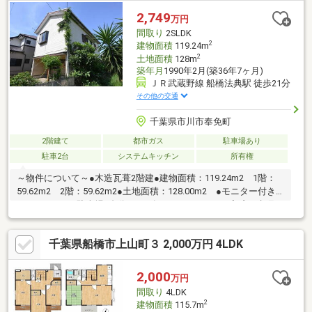
みや不安も多いと思います。不動産売買専門店でお客様と一緒に
2,749
万円
悩んできた数が多い私達だから解決出来る問題があります。
間取り
2SLDK
2
建物面積
119.24m
2
土地面積
128m
築年月
1990年2月(築36年7ヶ月)
ＪＲ武蔵野線 船橋法典駅 徒歩21分
その他の交通
千葉県市川市奉免町
2階建て
都市ガス
駐車場あり
駐車2台
システムキッチン
所有権
～物件について～●木造瓦葺2階建●建物面積：119.24m2 1階：
59.62m2 2階：59.62m2●土地面積：128.00m2 ●モニター付き
インターホン●駐車場2台分●2026年6月 リフォーム完成・水廻
り キッチン新品、お風呂新品、トイレ新品、洗面台新品・外
装 外壁塗装、屋根塗装・内装 クロス張替え、コンロ新品、フ
千葉県船橋市上山町３ 2,000万円 4LDK
ロアタイル貼り、室内クリーニング、 クッションフロア
張替え、白蟻点検、給湯器交換、一部建具交換■武蔵野線「船橋
法典」駅 徒歩21分
2,000
万円
間取り
4LDK
2
建物面積
115.7m