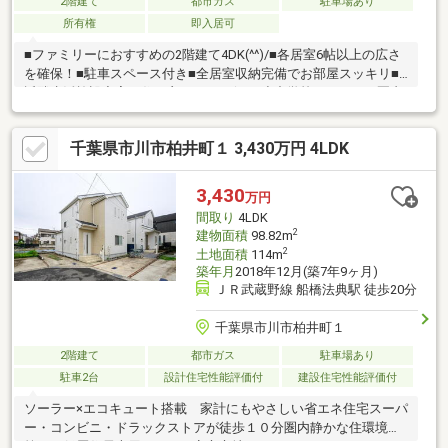
2階建て
都市ガス
駐車場あり
所有権
即入居可
■ファミリーにおすすめの2階建て4DK(^^)/■各居室6帖以上の広さ
を確保！■駐車スペース付き■全居室収納完備でお部屋スッキリ■
近隣生活施設充実の住み良いエリア(^^♪■小中学校ともに1km圏内
のためお子様の登下校も安心です！お問い合わせはもちろん、そ
の他ご質問等も大歓迎です。ぜひお気軽にスタッフにお問い合わ
千葉県市川市柏井町１ 3,430万円 4LDK
せくださいませ。
3,430
万円
間取り
4LDK
2
建物面積
98.82m
2
土地面積
114m
築年月
2018年12月(築7年9ヶ月)
ＪＲ武蔵野線 船橋法典駅 徒歩20分
千葉県市川市柏井町１
2階建て
都市ガス
駐車場あり
駐車2台
設計住宅性能評価付
建設住宅性能評価付
ソーラー×エコキュート搭載 家計にもやさしい省エネ住宅スーパ
ー・コンビニ・ドラックストアが徒歩１０分圏内静かな住環境、
第一種低層住居専用エリアの安心立地