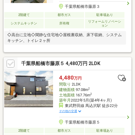
千葉県船橋市藤原３
2階建て
都市ガス
駐車場あり
リフォームリノベーシ
システムキッチン
所有権
ョン
◇高台に立地◇閑静な住宅地◇屋根裏収納、床下収納、システム
キッチン、トイレ２ヶ所
千葉県船橋市藤原５ 4,480万円 2LDK
4,480
万円
間取り
2LDK
2
建物面積
97.08m
2
土地面積
167.76m
築年月
2022年5月(築4年4ヶ月)
東武野田線 馬込沢駅 徒歩22分
その他の交通
千葉県船橋市藤原５
2階建て
都市ガス
駐車場あり