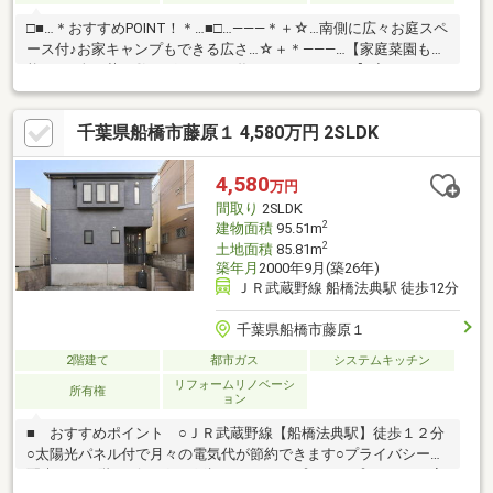
□■…＊おすすめPOINT！＊…■□…―――＊＋☆…南側に広々お庭スペ
ース付♪お家キャンプもできる広さ…☆＋＊―――…【家庭菜園も可
能です♪人口芝を敷けばはだしで遊べるスペースに♪】◆ゆとりの
広さをいかして、ドッグランとしても使えます！◆外水栓付で、
プールやBBQも楽しめます♪◆リビングの延長線上にお庭があるた
千葉県船橋市藤原１ 4,580万円 2SLDK
め、ウッドデッキの設置もおすすめ♪(※別途費用)【外装・内装リ
フォーム♪美しく生まれ変わりました！】◆キッチン新規交換◆
ユニットバス新規交換◆洗面台・トイレ新規交換◆クロス張替◆
4,580
万円
給湯器交換◇外壁・屋根【土地約５５坪のお庭付戸建てをぜひご
間取り
2SLDK
覧ください♪】
2
建物面積
95.51m
2
土地面積
85.81m
築年月
2000年9月(築26年)
ＪＲ武蔵野線 船橋法典駅 徒歩12分
千葉県船橋市藤原１
2階建て
都市ガス
システムキッチン
リフォームリノベーシ
所有権
ョン
■ おすすめポイント ○ＪＲ武蔵野線【船橋法典駅】徒歩１２分
○太陽光パネル付で月々の電気代が節約できます○プライバシーに
配慮した２階リビング○吊戸棚がないオープンタイプキッチン○家