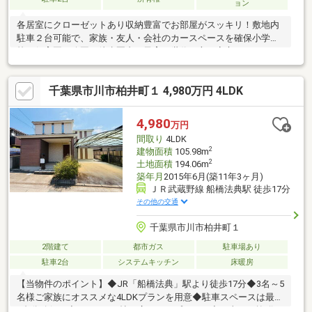
ョン
各居室にクローゼットあり収納豊富でお部屋がスッキリ！敷地内
駐車２台可能で、家族・友人・会社のカースペースを確保小学
校・保育園・公園が徒歩圏内で子育て世代の方も安心です！フル
リフォーム済みのお部屋で、陽当たりや室内空間のゆとりを体感
ファミリーに必要なクローゼット等収納豊富でお部屋がスッキ
千葉県市川市柏井町１ 4,980万円 4LDK
リ！敷地内駐車２台可能で、家族・友人・会社のカースペースを
確保小学校・保育園・公園が徒歩圏内で子育て世代の方も安心で
す！
4,980
万円
間取り
4LDK
2
建物面積
105.98m
2
土地面積
194.06m
築年月
2015年6月(築11年3ヶ月)
ＪＲ武蔵野線 船橋法典駅 徒歩17分
その他の交通
千葉県市川市柏井町１
2階建て
都市ガス
駐車場あり
駐車2台
システムキッチン
床暖房
【当物件のポイント】◆JR「船橋法典」駅より徒歩17分◆3名～5
名様ご家族にオススメな4LDKプランを用意◆駐車スペースは最大
2台分確保！◆LDKは17.6帖と広々したプラン！◆日当たり抜群の