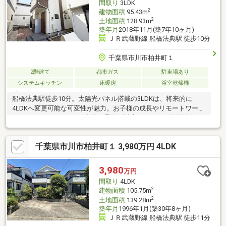
間取り
3LDK
2
建物面積
95.43m
2
土地面積
128.93m
築年月
2018年11月(築7年10ヶ月)
ＪＲ武蔵野線 船橋法典駅 徒歩10分
千葉県市川市柏井町１
2階建て
都市ガス
駐車場あり
システムキッチン
床暖房
浴室乾燥機
船橋法典駅徒歩10分。太陽光パネル搭載の3LDKは、将来的に
4LDKへ変更可能な可変性が魅力。お子様の成長やリモートワーク
など、ライフスタイルの変化に柔軟に対応できます。旗竿地のた
め、路上の騒音や視線が気にならない静かな住環境も大きなメリ
ット。インスペクション（建物状況調査）実施済みで、中古住宅
千葉県市川市柏井町１ 3,980万円 4LDK
としての安心感も備えています。日当たりや通風の良さは、ぜひ
現地の内覧にてご体感ください。
3,980
万円
間取り
4LDK
2
建物面積
105.75m
2
土地面積
139.28m
築年月
1996年1月(築30年8ヶ月)
ＪＲ武蔵野線 船橋法典駅 徒歩11分