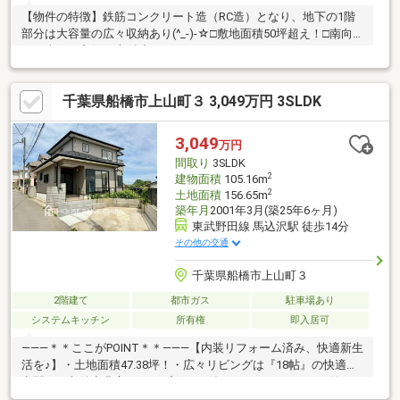
【物件の特徴】鉄筋コンクリート造（RC造）となり、地下の1階
部分は大容量の広々収納あり(^_-)-☆□敷地面積50坪超え！□南向き
で日当たり良好♪□収納力のあるウォークインクローゼットあり♪□
並列2台駐車可能♪【周辺環境】◯法典小学校：徒歩8分◯旭中学
校：徒歩2分◯コスモス幼稚園：徒歩5分◯馬込沢雲母保育園：
千葉県船橋市上山町３ 3,049万円 3SLDK
徒歩7分◯ヨークマート藤原店：徒歩16分◯セブンイレブン船橋
馬込沢店：徒歩10分◯ウエルシア船橋藤原店：徒歩7分ご内覧の
際は、事前にご連絡下さいませ。居住中の為、内覧調整が必要と
3,049
万円
なります。予めご了承下さい。
間取り
3SLDK
2
建物面積
105.16m
2
土地面積
156.65m
築年月
2001年3月(築25年6ヶ月)
東武野田線 馬込沢駅 徒歩14分
その他の交通
千葉県船橋市上山町３
2階建て
都市ガス
駐車場あり
システムキッチン
所有権
即入居可
―――＊＊ここがPOINT＊＊―――【内装リフォーム済み、快適新生
活を♪】・土地面積47.38坪！・広々リビングは『18帖』の快適大
空間！・収納力豊富なカップボード付きキッチン♪・あると嬉しい
2階手洗いを付き！・全室2面採光、陽当たり＆通風良好！・全居