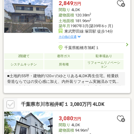
う。■業界初の無料アフターサポート【TOHO HOUSE CLUB】ご
2,849
万円
購入後もお客様の『住まい』と『暮らし』の安心・安全を無料で
間取り
4LDK
守ります。お気軽にお問合せ下さい！
2
建物面積
120.38m
2
土地面積
181.96m
築年月
1987年3月(築39年6ヶ月)
東武野田線 塚田駅 徒歩14分
その他の交通
千葉県船橋市旭町１
2階建て
都市ガス
駐車場あり
リフォームリノベーシ
システムキッチン
所有権
ョン
■土地約55坪・建物約120㎡のゆとりある4LDK再生住宅。軽量鉄
骨造ならではの安心感に加え、内外装リフォーム実施済みで気持
ちよく新生活をスタートできます。■LDKを中心に和室を備えた使
い勝手の良い間取り。家族団らんはもちろん、お子様の遊び場や
来客用スペースとしても活躍し、多彩なライフスタイルに対応し
千葉県市川市柏井町１ 3,080万円 4LDK
ます。■全居室収納に加え、納戸や押入など収納スペースが充
実。季節用品や趣味の道具までしっかり収納でき、住空間をすっ
きりと保てます。■JR武蔵野線「船橋法典」駅まで車約8分、自転
3,080
万円
車約6分。塚田小学校約1300m・旭中学校約1400m、スーパーや商
間取り
4LDK
業施設も身近に揃い、子育て世帯にも暮らしやすい住環境が魅力
2
建物面積
94.96m
です。