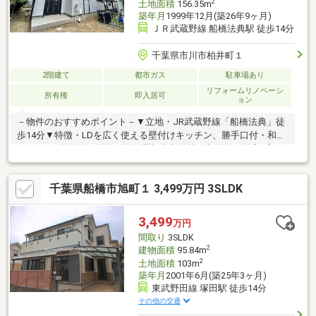
2
土地面積
156.35m
築年月
1999年12月(築26年9ヶ月)
ＪＲ武蔵野線 船橋法典駅 徒歩14分
千葉県市川市柏井町１
2階建て
都市ガス
駐車場あり
リフォームリノベーシ
所有権
即入居可
ョン
－物件のおすすめポイント－▼立地・JR武蔵野線「船橋法典」徒
歩14分▼特徴・LDを広く使える壁付けキッチン、勝手口付・和室
は2WAY、多用途に活用可能・屋根裏収納等の収納有・洋室2室に
またがるバルコニー・ガーデニング等を楽しめるお庭有・駐車ス
ペース1台分有(車種による)▼2026年7月室内リフォーム内容【交
千葉県船橋市旭町１ 3,499万円 3SLDK
換】キッチン、UB、トイレ、洗面化粧台 等【貼替】 壁・天井ク
ロス、フローリング 等▼周辺環境・市川市立柏井小学校 徒歩10分
(約750m)■ ご希望の住まい探しをお手伝いします
3,499
万円
━━━━━・・・物件の詳細・ご相談はお気軽にお問い合わせく
間取り
3SLDK
ださい。
2
建物面積
95.84m
2
土地面積
103m
築年月
2001年6月(築25年3ヶ月)
東武野田線 塚田駅 徒歩14分
その他の交通