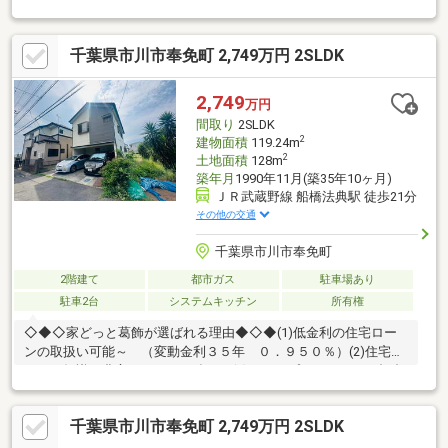
千葉県市川市奉免町 2,749万円 2SLDK
2,749
万円
間取り
2SLDK
2
建物面積
119.24m
2
土地面積
128m
築年月
1990年11月(築35年10ヶ月)
ＪＲ武蔵野線 船橋法典駅 徒歩21分
その他の交通
千葉県市川市奉免町
2階建て
都市ガス
駐車場あり
駐車2台
システムキッチン
所有権
◇◆◇家どっと葛飾が選ばれる理由◆◇◆(1)低金利の住宅ロー
ンの取扱い可能～ （変動金利３５年 ０．９５０％）(2)住宅ロ
ーンの知識が豊富でローンに強い～(3)ライフプランナーとの打合
せが出来る～（無料）～【今のお客様のご状況をお聞かせくださ
い】～◆毎月支払う住居費って自分達はいくらなら大丈夫かな。
千葉県市川市奉免町 2,749万円 2SLDK
◆歳を重ねてもずっと安心して暮らせる場所がいい！◆購入はし
たいけど、手続きとか税金とか色々心配。期待も大きい反面、悩