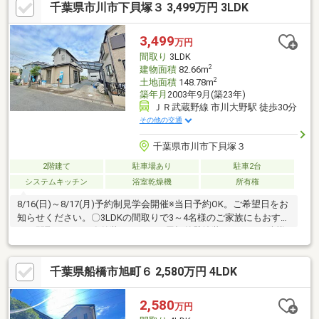
千葉県市川市下貝塚３ 3,499万円 3LDK
地造成事業に関する法律による許可にもとづき造成された開発区
域内にあるため、住宅の建築が可能です。
3,499
万円
間取り
3LDK
2
建物面積
82.66m
2
土地面積
148.78m
築年月
2003年9月(築23年)
ＪＲ武蔵野線 市川大野駅 徒歩30分
その他の交通
千葉県市川市下貝塚３
2階建て
駐車場あり
駐車2台
システムキッチン
浴室乾燥機
所有権
8/16(日)～8/17(月)予約制見学会開催※当日予約OK。ご希望日をお
知らせください。〇3LDKの間取りで3～4名様のご家族にもおすす
めの間取りです。〇外装リフォーム屋根外壁塗装、シロアリ防蟻
工事、通水検査、砕石敷き込み、不要物撤去工事等〇内装リフォ
ーム玄関鍵交換、床フローリング重ね張り、クロス張替え・照明
千葉県船橋市旭町６ 2,580万円 4LDK
器具交換水回り交換(キッチン、浴室、洗面化粧台、トイレ)・火
災報知機設置ドアホン交換・スイッチパネル交換・エアコン配
線、TVジャック設置、建具交換・建具クリーニング等※本物件は
2,580
万円
住宅ローン減税が適用されます。詳しくはお問合せください。