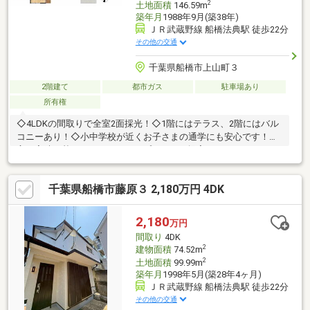
2
土地面積
146.59m
築年月
1988年9月(築38年)
ＪＲ武蔵野線 船橋法典駅 徒歩22分
その他の交通
千葉県船橋市上山町３
2階建て
都市ガス
駐車場あり
所有権
◇4LDKの間取りで全室2面採光！◇1階にはテラス、2階にはバル
コニーあり！◇小中学校が近くお子さまの通学にも安心です！豊
富な実績に基づき、リフォームプランのご提案もいたします！
【周辺環境】・ヨークマート藤原店/徒歩約8分/約580ｍ・ファミ
リーマート船橋藤原店/徒歩約6分/約410ｍ・サンドラッグ藤原店/
千葉県船橋市藤原３ 2,180万円 4DK
徒歩約8分/約580ｍ・船橋藤原三郵便局/徒歩約5分/約380ｍ・コス
モス幼稚園/徒歩約3分/約170ｍ・船橋馬込沢雲母保育園/徒歩約4
分/約300ｍ・上法典子供の公園/徒歩約1分/約50ｍ・法典小学校/
2,180
万円
徒歩約5分/約350ｍ・旭中学校/徒歩約7分/約500ｍ
間取り
4DK
2
建物面積
74.52m
2
土地面積
99.99m
築年月
1998年5月(築28年4ヶ月)
ＪＲ武蔵野線 船橋法典駅 徒歩22分
その他の交通