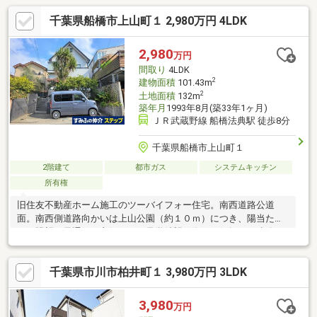
千葉県船橋市上山町１ 2,980万円 4LDK
2,980
万円
間取り
4LDK
2
建物面積
101.43m
2
土地面積
132m
築年月
1993年8月(築33年1ヶ月)
ＪＲ武蔵野線 船橋法典駅 徒歩8分
千葉県船橋市上山町１
2階建て
都市ガス
システムキッチン
所有権
旧住友不動産ホーム施工のツーバイフォー住宅。南西道路公道
面。南西側道路向かいは上山公園（約１０ｍ）につき、陽当た
り、眺望、風通しも良好です。見学希望の際はお気軽にご連絡く
ださい。
千葉県市川市柏井町１ 3,980万円 3LDK
3,980
万円