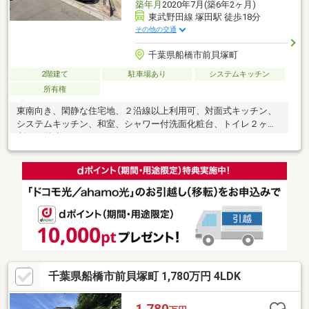
築年月
2020年7月(築6年2ヶ月)
東武野田線 塚田駅 徒歩18分
その他の交通
千葉県船橋市前貝塚町
2階建て
駐車場あり
システムキッチン
所有権
東南向き、閑静な住宅地、２沿線以上利用可、対面式キッチン、
システムキッチン、和室、シャワー付洗面化粧台、トイレ２ヶ
所、２階建
千葉県船橋市前貝塚町 1,780万円 4LDK
1,780