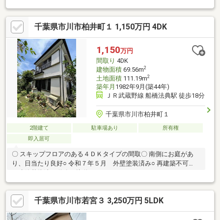
好立地。ご見学は事前にお問合せください
千葉県市川市柏井町１ 1,150万円 4DK
1,150
万円
間取り
4DK
2
建物面積
69.56m
2
土地面積
111.19m
築年月
1982年9月(築44年)
ＪＲ武蔵野線 船橋法典駅 徒歩18分
千葉県市川市柏井町１
2階建て
駐車場あり
所有権
即入居可
〇 スキップフロアのある４ＤＫタイプの間取〇 南側にお庭があ
り、日当たり良好○ 令和７年５月 外壁塗装済み○ 再建築不可
（建築基準法の道路に接道しておりません）
千葉県市川市若宮３ 3,250万円 5LDK