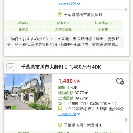
その他の交通
千葉県船橋市前貝塚町
2階建て
都市ガス
駐車場あり
床暖房
浴室乾燥機
所有権
－物件のおすすめポイント－▼立地・東武野田線「塚田」徒歩19
分・第一種低層住居専用地域・旧開発分譲地内、前面道路幅員は
約6.0m▼特徴・各洋室6帖以上の広さ・2面採光設計・お料理中も
ご家族の様子を見守れる対面式キッチン・小屋裏収納や床下収納
有・各階にトイレを配置、ゆとりをもって利用可能・1階はシャッ
千葉県市川市大野町１ 1,480万円 4DK
ター雨戸・駐車スペース1台分有(車種制限有)▼設備・床暖房(LD
の一部)・浴室乾燥機・複層ガラス▼周辺環境・前貝塚町4号公園
徒歩1分(約50m)■ ご希望の住まい探しをお手伝いします
1,480
万円
━━━━━・・・物件の詳細・ご相談はお気軽にお問い合わせく
間取り
4DK
ださい。
2
建物面積
87.77m
2
土地面積
89.22m
築年月
1989年11月(築36年10ヶ月)
ＪＲ武蔵野線 市川大野駅 徒歩20分
その他の交通
千葉県市川市大野町１