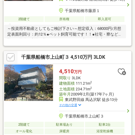
千葉県船橋市藤原１
2階建て
所有権
即入居可
～投資用不動産としてもご検討下さい～想定収入：68000円/月想
定表面利回り：約12％●ペット飼育可能です！！●社宅・寮など
様々な用途で利用可能です！●リフォームプランご提案いたしま
す！●閑静な住宅街 近隣に公園もございます●スーパー・ドラッ
グストアが徒歩圏内の便利な立地※本物件は連棟式建物となりま
千葉県船橋市上山町３ 4,510万円 3LDK
す。原則、本物件単体での解体・建て替えはできません。
4,510
万円
間取り
3LDK
2
建物面積
111.21m
2
土地面積
234.71m
築年月
2009年2月(築17年7ヶ月)
東武野田線 馬込沢駅 徒歩13分
その他の交通
千葉県船橋市上山町３
2階建て
駐車場あり
駐車2台
オール電化
床暖房
浴室乾燥機