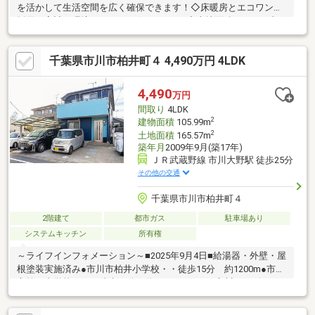
を活かして生活空間を広く確保できます！◇床暖房とエコワンを
採用！家計と環境にやさしい住まいです♪◇土地面積146.06平米
（約44坪）！並列2台分のカースペースがあります！◇周辺環境
が充実！スーパーまで徒歩4分、小学校まで徒歩8分！
千葉県市川市柏井町４ 4,490万円 4LDK
4,490
万円
間取り
4LDK
2
建物面積
105.99m
2
土地面積
165.57m
築年月
2009年9月(築17年)
ＪＲ武蔵野線 市川大野駅 徒歩25分
その他の交通
千葉県市川市柏井町４
2階建て
都市ガス
駐車場あり
システムキッチン
所有権
～ライフインフォメーション～■2025年9月4日■給湯器・外壁・屋
根塗装実施済み●市川市柏井小学校・・徒歩15分 約1200m●市川
市第五中学校・・・徒歩18分 約1400m●タイム市川リハビリテ
ーション病院・・・徒歩8分 約570m●Big-A市川南大野店・・・
徒歩18分 約1400m※対象不動産は市街化調整区域ですが、旧宅