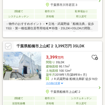
千葉県市川市若宮３
2階建て
都市ガス
駐車場あり
システムキッチン
所有権
即入居可
－物件のおすすめポイント－▼立地・武蔵野線「船橋法典」徒歩
15分・第一種低層住居専用地域▼特徴・2SLDK+3SLDKの間取
り・各階にキッチン・浴室・洗面室・トイレを設置・水回りを集
約配置、家事動線に配慮・小屋裏収納などの収納スペースを確
保・納戸2か所は窓付、多用途に活用可能・南向きのテラス・バル
千葉県船橋市上山町２ 3,399万円 3SLDK
コニー有・即お引渡し可能(残金精算後)▼周辺環境・市川市立若
宮小学校 徒歩5分(約350m)・まいばすけっと市川若宮2丁目店 徒
歩9分(約700m)■ ご希望の住まい探しをお手伝いします
3,399
万円
━━━━━・・・物件の詳細・ご相談はお気軽にお問い合わせく
間取り
3SLDK
ださい。
2
建物面積
95.17m
2
土地面積
100.12m
築年月
2018年1月(築8年8ヶ月)
ＪＲ武蔵野線 船橋法典駅 徒歩16分
その他の交通
千葉県船橋市上山町２
2階建て
都市ガス
システムキッチン
浴室乾燥機
所有権
即入居可