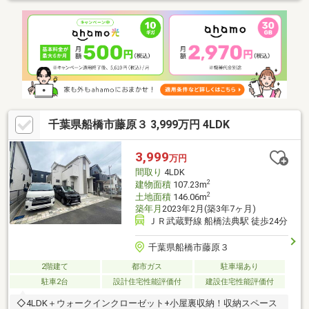
ーに直結しており、爽やかな風が吹き抜ける快適な空間です。■
充実の収納スペース季節物の衣類やレジャー用品の保管に便利な
小屋裏収納あり！■ 子育て・生活環境も良好・市川市立下貝塚中
学校……徒歩約4分・市川市立宮久保小学校……徒歩約10分
千葉県船橋市藤原３ 3,999万円 4LDK
3,999
万円
間取り
4LDK
2
建物面積
107.23m
2
土地面積
146.06m
築年月
2023年2月(築3年7ヶ月)
ＪＲ武蔵野線 船橋法典駅 徒歩24分
千葉県船橋市藤原３
2階建て
都市ガス
駐車場あり
駐車2台
設計住宅性能評価付
建設住宅性能評価付
◇4LDK＋ウォークインクローゼット+小屋裏収納！収納スペース