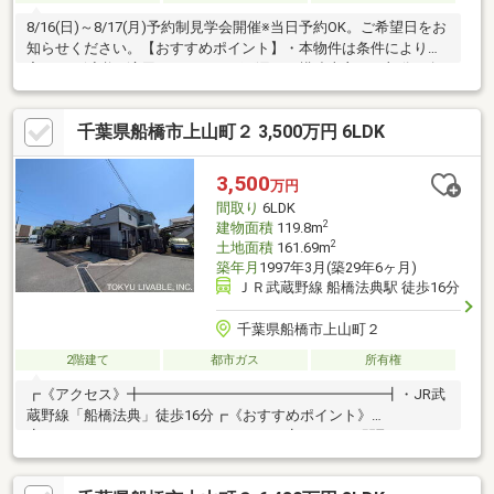
8/16(日)～8/17(月)予約制見学会開催※当日予約OK。ご希望日をお
知らせください。【おすすめポイント】・本物件は条件により住
宅ローン減税が適用されます。・雨漏り、構造上主要な部分の欠
陥や・腐食、給排水管の故障や漏水についてお引渡しより２年間
保証・シロアリ防除工事施工後5年間保証・お客様に合わせたロー
千葉県船橋市上山町２ 3,500万円 6LDK
ンの組み方や金融機関をご提案。住宅ローンが初めての方でもお
気軽にご相談ください
3,500
万円
間取り
6LDK
2
建物面積
119.8m
2
土地面積
161.69m
築年月
1997年3月(築29年6ヶ月)
ＪＲ武蔵野線 船橋法典駅 徒歩16分
千葉県船橋市上山町２
2階建て
都市ガス
所有権
┏《アクセス》╋━━━━━━━━━━━━━━━━━┫・JR武
蔵野線「船橋法典」徒歩16分┏《おすすめポイント》
╋━━━━━━━━━━━━━━━━━┫・6LDKの間取りのた
め、様々な世帯でご利用いただけます・北西側6ｍ道路のため、お
車の出し入れもスムーズです・カースペースは2台分あり・元々は