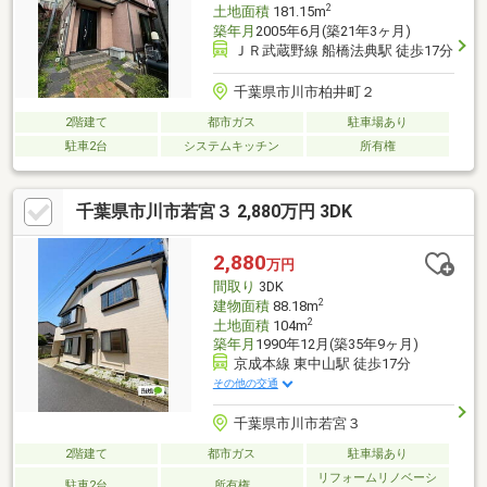
2
土地面積
181.15m
築年月
2005年6月(築21年3ヶ月)
ＪＲ武蔵野線 船橋法典駅 徒歩17分
千葉県市川市柏井町２
2階建て
都市ガス
駐車場あり
駐車2台
システムキッチン
所有権
千葉県市川市若宮３ 2,880万円 3DK
2,880
万円
間取り
3DK
2
建物面積
88.18m
2
土地面積
104m
築年月
1990年12月(築35年9ヶ月)
京成本線 東中山駅 徒歩17分
その他の交通
千葉県市川市若宮３
2階建て
都市ガス
駐車場あり
リフォームリノベーシ
駐車2台
所有権