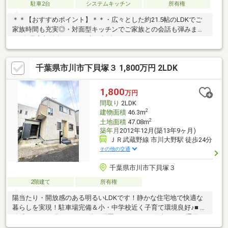
駐車2台
システムキッチン
所有権
＊＊【おすすめポイント】＊＊・広々とした約21.5帖のLDKでご
家族時間も充実◎・対面型キッチンでご家族との会話も弾みます
♪・各居室収納有、WICや床下収納もあるためすっきりまとまった
お部屋でおくつろぎいただけます。・雨の日にも嬉しいランドリ
ーコーナー有◎＊＊【 周辺環境】 ＊＊・ベルク船橋藤原店 徒歩
千葉県市川市下貝塚３ 1,800万円 2LDK
約24分・ファミリーマート船橋藤原四丁目 徒歩約18分・クリエ
イトSD 船橋藤原店 徒歩約18分・東京東信用金庫馬込支店 徒
歩約22分・船橋藤原三郵便局 徒歩約25分・坂口医院 徒歩約15
1,800
万円
分・法典小学校 徒歩約15分・法田中学校 徒歩約11分
間取り
2LDK
2
建物面積
46.3m
2
土地面積
47.08m
築年月
2012年12月(築13年9ヶ月)
ＪＲ武蔵野線 市川大野駅 徒歩24分
その他の交通
千葉県市川市下貝塚３
2階建て
所有権
陽当たり・開放感のある明るいLDKです！静かな住宅地で快適な
暮らしを実現！駐車場完備＆小・中学校近く子育て環境良好♪■ 開
放感あふれる明るいLDK2階に配置されたLDKは陽当たり・通風と
もに良好で、ご家族でゆったりお過ごしいただけます。バルコニ