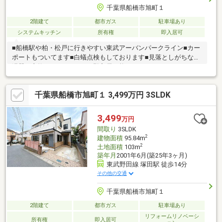
千葉県船橋市旭町１
2階建て
都市ガス
駐車場あり
システムキッチン
所有権
即入居可
■船橋駅や柏・松戸に行きやすい東武アーバンパークライン■カー
ポートもついてます■白蟻点検もしております■見落としがちな給
湯器の交換もしております■即入居可能です
千葉県船橋市旭町１ 3,499万円 3SLDK
3,499
万円
間取り
3SLDK
2
建物面積
95.84m
2
土地面積
103m
築年月
2001年6月(築25年3ヶ月)
東武野田線 塚田駅 徒歩14分
その他の交通
千葉県船橋市旭町１
2階建て
都市ガス
駐車場あり
リフォームリノベーシ
所有権
即入居可