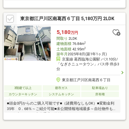
東京都江戸川区南葛西６丁目 5,180万円 2LDK
5,180
万円
間取り
2LDK
2
建物面積
76.84m
2
土地面積
42.95m
築年月
2025年8月(築1年1ヶ月)
京葉線 葛西臨海公園駅 バス10分/
「なぎさニュータウン」バス停 停歩3
分
東京都江戸川区南葛西６丁目
3階建て以上
都市ガス
駐車場あり
カウンターキッチン
システムキッチン
所有権
■頭金0円からのご購入可能です■（諸費用なしもOK）■変動金利
35年 0．68％～ご紹介可能■未公開情報地域最多～自社物件も有
り■住宅ローンの審査通過は弊社にお任せ～