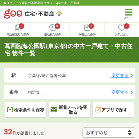
NTTグループ運営の不動産総合サイト goo住宅・不動産
1
0
0
0
最近検索した条件
最近見た物件
保存した条件
お気に入り
葛西臨海公園駅(東京都)の中古一戸建て・中古住
宅 物件一覧
駅
変更する
京葉線/葛西臨海公園
条件
変更する
指定なし
新着メールを受
検索条件を保存
アプリで探す
取る
32
件
が該当しました。