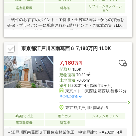
リフォームリノベーシ
浴室乾燥機
所有権
ョン
－物件のおすすめポイント－▼特徴・全居室2面以上からの採光を
確保・プライバシーに配慮された2階リビング・ご家族の集うLDK
は約15.1帖・お料理に集中しやすい壁付キッチン採用・雨天時の
洗濯に重宝する浴室乾燥機付・トイレ2か所有、余裕をもって利用
可能・各洋室にクローゼット有・駐車場有(車種による)▼令和8年
東京都江戸川区南葛西６ 7,180万円 1LDK
7月内外装リフォーム済【交換】キッチン、バス、洗面台、トイレ
等【貼替】クロス、フロアタイル、CF 等【その他】外壁・ベラン
ダ塗装、洗い工事一式 他■ ご希望の住まい探しをお手伝いします
7,180
万円
━━━━━・・・物件の詳細・ご相談はお気軽にお問い合わせく
間取り
1LDK
ださい。
2
建物面積
70.33m
2
土地面積
70.06m
築年月
2020年4月(築6年5ヶ月)
東京メトロ東西線 葛西駅 徒歩22分
その他の交通
東京都江戸川区南葛西６
3階建て以上
都市ガス
システムキッチン
浴室乾燥機
所有権
～江戸川区南葛西６丁目住友林業施工 中古戸建て～■2020年4月