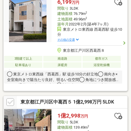
6,199
万円
『住まい』と『暮らし』の安心と安全を守るサービスを全て無料
間取り
3LDK
で提供してます。お気軽にお問合せ下さい！
2
建物面積
76.79m
2
土地面積
49.96m
築年月
2022年2月(築4年7ヶ月)
東京メトロ東西線 西葛西駅 徒歩10
分
その他の交通
東京都江戸川区西葛西８
3階建て以上
南道路
都市ガス
駐車場あり
床暖房
浴室乾燥機
◯ 東京メトロ東西線「西葛西」駅 徒歩10分の好立地◯ 南向き×
全室南向きで陽当たり良好、明るい住空間◯ 角地につき開放感
あり、通風・採光ともに良好◯ 対面式キッチン採用で家族との
会話が弾むLDK◯ 床暖房・浴室乾燥機・食器洗乾燥機など設備充
実◯ 全居室収納付きで室内すっきり、収納力も安心◯ 南面バル
東京都江戸川区中葛西５ 1億2,998万円 5LDK
コニー付きで洗濯動線もスムーズ◯ TVモニター付きインターホ
ンで防犯面も配慮◯ 都市ガス対応でランニングコストも抑えら
れます◯ 即引渡可につき、スムーズに新生活スタート可能
1億2,998
万円
間取り
5LDK
2
建物面積
139.49m