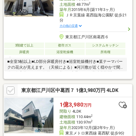
2
土地面積
48.77m
築年月
2015年6月(築11年3ヶ月)
ＪＲ京葉線 葛西臨海公園駅 徒歩21
分
その他の交通
東京都江戸川区南葛西６
3階建て以上
都市ガス
システムキッチン
床暖房
浴室乾燥機
所有権
■全室5帖以上■LD部分床暖房付き■浴室乾燥機付き■某テーマパー
クの花火が見えます。（天候による）■河川敷が近く穏やかで閑
静な住宅街です。西側約30ｍ先にて南葛西6丁目複合施設計画に
伴い建築工事中です。カースペース１台有（駐車可能台数は車種
による） ＬＤに床暖房有 エアコン５基有（ＬＤ２基、洋室２
東京都江戸川区中葛西７ 1億3,980万円 4LDK
室・納戸１基ずつ）
1億3,980
万円
間取り
4LDK
2
建物面積
110.44m
2
土地面積
130.97m
築年月
2023年12月(築2年9ヶ月)
東京メトロ東西線 葛西駅 徒歩9分