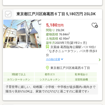
東京都江戸川区南葛西６丁目 5,180万円 2SLDK
5,180
万円
間取り
2SLDK
2
建物面積
76.84m
2
土地面積
42.95m
築年月
2025年7月(築1年2ヶ月)
京葉線 葛西臨海公園駅 バス10分/
「なぎさニュータウン」バス停 停歩3
分
その他の交通
東京都江戸川区南葛西６丁目
3階建て以上
都市ガス
駐車場あり
カウンターキッチン
システムキッチン
浴室乾燥機
子育世帯に嬉しい、幼稚園・小学校・中学校が徒歩圏内♪南向きで
陽当り良好のLDKは、家族でのびのびと過ごすのに最適です♪