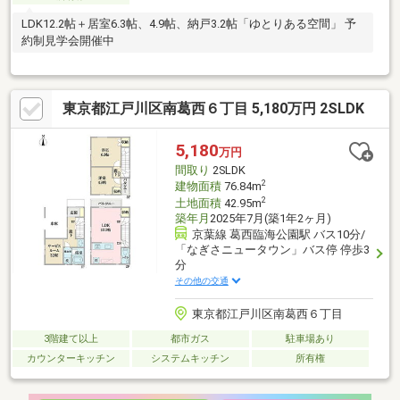
LDK12.2帖＋居室6.3帖、4.9帖、納戸3.2帖「ゆとりある空間」 予
約制見学会開催中
東京都江戸川区南葛西６丁目 5,180万円 2SLDK
5,180
万円
間取り
2SLDK
2
建物面積
76.84m
2
土地面積
42.95m
築年月
2025年7月(築1年2ヶ月)
京葉線 葛西臨海公園駅 バス10分/
「なぎさニュータウン」バス停 停歩3
分
その他の交通
東京都江戸川区南葛西６丁目
3階建て以上
都市ガス
駐車場あり
カウンターキッチン
システムキッチン
所有権