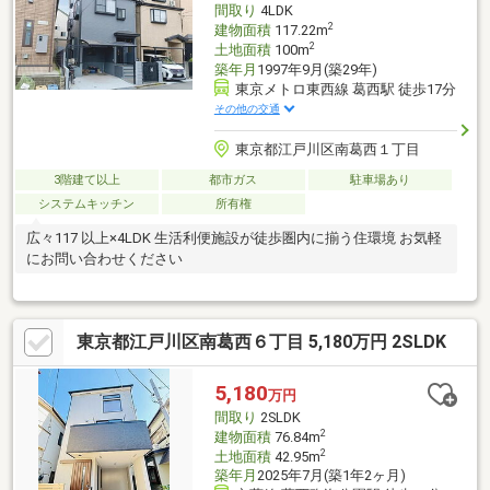
間取り
4LDK
2
建物面積
117.22m
2
土地面積
100m
築年月
1997年9月(築29年)
東京メトロ東西線 葛西駅 徒歩17分
その他の交通
東京都江戸川区南葛西１丁目
3階建て以上
都市ガス
駐車場あり
システムキッチン
所有権
広々117 以上×4LDK 生活利便施設が徒歩圏内に揃う住環境 お気軽
にお問い合わせください
東京都江戸川区南葛西６丁目 5,180万円 2SLDK
5,180
万円
間取り
2SLDK
2
建物面積
76.84m
2
土地面積
42.95m
築年月
2025年7月(築1年2ヶ月)