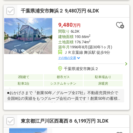
あり！◎「西葛西」駅まで徒歩10分！通学や通勤も大変便利で
千葉県浦安市舞浜２ 9,480万円 6LDK
す！◎近隣、生活利便施設が充実！快適な生活が過ごせる住環境
が魅力です！【リフォーム内容】・キッチン水栓、ガスコンロ交
換・浴室鏡、シャワーヘッド、ホース交換・洗面化粧台交換・ト
9,480
万円
イレ交換・クロス一部交換・2F廊下ベランダ防水塗装・ハウスク
間取り
6LDK
リーニングなど
2
建物面積
193.66m
2
土地面積
176.74m
築年月
1996年8月(築30年1ヶ月)
ＪＲ京葉線 舞浜駅 徒歩9分
その他の交通
千葉県浦安市舞浜２
2階建て
都市ガス
駐車場あり
駐車2台
システムキッチン
床暖房
■おかげさまで『創業50年／グループ全27社』不動産売買仲介で
全国8位の実績をもつグループ会社の一員です！創業50年の蓄積
されたノウハウを基にご購入・ご売却・お買替え全てをサポート
致します！■独自のFP相談【未来カレンダー】住宅購入の資金計
画は未来を見据えて立てなければいけません。漠然とした不安や
東京都江戸川区西葛西８ 6,199万円 3LDK
悩みを『見える化』して幸せな未来へのスタートを切りましょ
う。■業界初の無料アフターサポート【TOHO HOUSE CLUB】
『住まい』のご購入はゴールではなくスタートです。お客様の