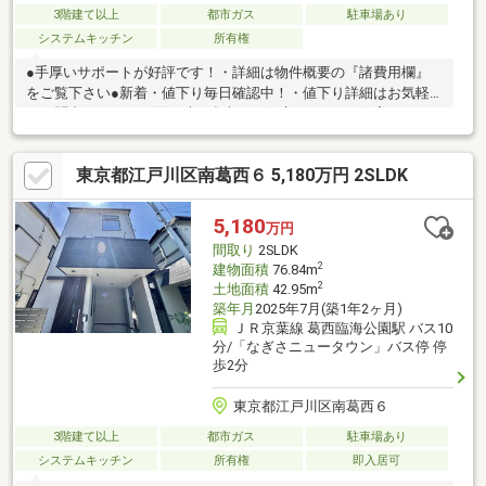
3階建て以上
都市ガス
駐車場あり
システムキッチン
所有権
●手厚いサポートが好評です！・詳細は物件概要の『諸費用欄』
をご覧下さい●新着・値下り毎日確認中！・値下り詳細はお気軽
にお問合せ下さい・買い時の参考にお役立て下さい●住宅ローン
実績多数！・最適なローンプランをご提案・延滞があってもプロ
がサポート・お借入れやお車のローンもご相談可能です＼お引渡
東京都江戸川区南葛西６ 5,180万円 2SLDK
しまで責任をもって丁寧にフォロー／＼どんなことでも、お気軽
にご相談ください／－－－－－－－－－－お電話でのお問合せが
スムーズです《フリーダイヤル》0800-800-1169
5,180
万円
間取り
2SLDK
2
建物面積
76.84m
2
土地面積
42.95m
築年月
2025年7月(築1年2ヶ月)
ＪＲ京葉線 葛西臨海公園駅 バス10
分/「なぎさニュータウン」バス停 停
歩2分
東京都江戸川区南葛西６
3階建て以上
都市ガス
駐車場あり
システムキッチン
所有権
即入居可