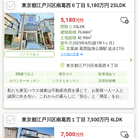
東京都江戸川区南葛西６丁目 5,180万円 2SLDK
5,180
万円
間取り
2SLDK
2
建物面積
76.84m
2
土地面積
42.95m
築年月
2025年8月(築1年1ヶ月)
京葉線 葛西臨海公園駅 徒歩27分
その他の交通
パノラマあり
東京都江戸川区南葛西６丁目
3階建て以上
都市ガス
駐車場あり
カウンターキッチン
システムキッチン
浴室乾燥機
私たち東宝ハウス城東は不動産売買を通じて、お客様一人一人と
誠実に向き合い、これからの暮らしに「安心」と「満足」をお届
けし続けていきます。
東京都江戸川区南葛西１丁目 7,500万円 4LDK
7,500
万円