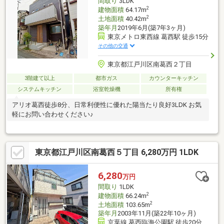
間取り
3LDK
2
建物面積
64.17m
2
土地面積
40.42m
築年月
2019年6月(築7年3ヶ月)
東京メトロ東西線 葛西駅 徒歩15分
その他の交通
東京都江戸川区南葛西２丁目
3階建て以上
都市ガス
カウンターキッチン
システムキッチン
浴室乾燥機
所有権
アリオ葛西徒歩8分、日常利便性に優れた陽当たり良好3LDK お気
軽にお問い合わせください♪
東京都江戸川区南葛西５丁目 6,280万円 1LDK
6,280
万円
間取り
1LDK
2
建物面積
66.24m
2
土地面積
103.65m
築年月
2003年11月(築22年10ヶ月)
京葉線 葛西臨海公園駅 徒歩20分