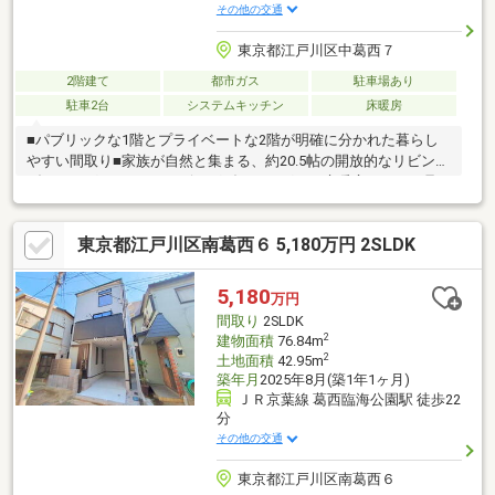
その他の交通
東京都江戸川区中葛西７
2階建て
都市ガス
駐車場あり
駐車2台
システムキッチン
床暖房
■パブリックな1階とプライベートな2階が明確に分かれた暮らし
やすい間取り■家族が自然と集まる、約20.5帖の開放的なリビング
ダイニングキッチン■リビングダイニングには床暖房があり、足
元からポカポカ■約4.2帖の開放的なワイドバルコニー■SICやパン
トリーなど充実の収納美の家■並列2台駐車可能（車種要確認）＝
東京都江戸川区南葛西６ 5,180万円 2SLDK
＝＝＝＝＝＝＝＝＝＝＝＝＝＝＝＝＝＝＝＝＝＝＝東証プライム
上場企業［タカラレーベンGROUP］の仲介事業を担う【タカラレ
ーベンリアルネット（タカラの仲介）】レーベン・ネベルシリー
5,180
万円
ズに精通し、業界の実績の多い信頼のおけるスタッフが対応いた
間取り
2SLDK
します。
2
建物面積
76.84m
2
土地面積
42.95m
築年月
2025年8月(築1年1ヶ月)
ＪＲ京葉線 葛西臨海公園駅 徒歩22
分
その他の交通
東京都江戸川区南葛西６