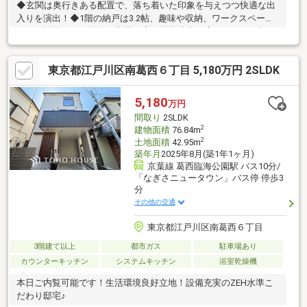
◆玄関は奥行きある配置で、落ち着いた印象を与えつつ快適な出
入りを演出！◆1階の納戸は3.2帖、趣味や収納、ワークスペース
として活用できる贅沢な空間。◆三面化粧台が廊下にあり、朝の
支度がスムーズに進む便利な設計。◆水の音がリビングに響かな
い１階浴室！時間を気にせず入れ一日の疲れを癒せます。◆2階
東京都江戸川区南葛西６丁目 5,180万円 2SLDK
リビングは自然と家族が集まり会話が弾む温かな空間。◆対面式
キッチンで調理を楽しみながら家族とつながれる安心のひとと
き！◆リビングに収納を配置し、生活感を抑えてすっきり美しい
5,180
万円
暮らしを実現できます。◆バルコニーは陽当たり良好で、洗濯や
間取り
2SLDK
リフレッシュにも活躍する心地よさ。
2
建物面積
76.84m
2
土地面積
42.95m
築年月
2025年8月(築1年1ヶ月)
京葉線 葛西臨海公園駅 バス10分/
「なぎさニュータウン」バス停 停歩3
分
その他の交通
東京都江戸川区南葛西６丁目
3階建て以上
都市ガス
駐車場あり
カウンターキッチン
システムキッチン
浴室乾燥機
本日ご内覧可能です！生活環境良好立地！設備充実のZEH水準こ
だわり邸宅♪