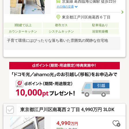
京葉線 葛西臨海公園駅 徒歩22分
その他の交通
東京都江戸川区南葛西６丁目
3階建て以上
都市ガス
駐車場あり
カウンターキッチン
システムキッチン
浴室乾燥機
子育て環境にはぴったりな落ち着いた雰囲気の閑静な住宅地
東京都江戸川区南葛西２丁目 4,990万円 3LDK
4,990
万円