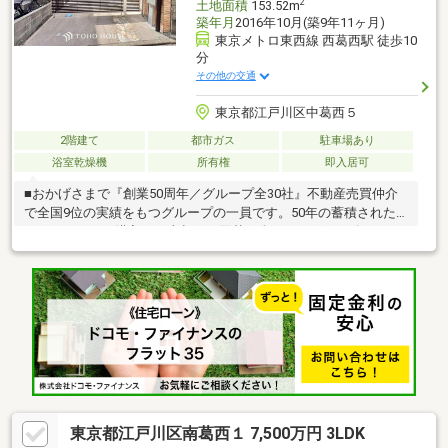
2
土地面積
153.52m
築年月
2016年10月(築9年11ヶ月)
東京メトロ東西線 西葛西駅 徒歩10
分
その他の交通
東京都江戸川区中葛西５
2階建て
都市ガス
駐車場あり
浴室乾燥機
所有権
即入居可
■おかげさまで『創業50周年／グループ全30社』不動産売買仲介
で全国9位の実績をもつグループの一員です。50年の蓄積された
ノウハウで、ご購入・ご売却・お買替え全てをサポート致しま
す。■選ばれ続けて「お客様の声」2000件以上突破！多くの信頼
と感謝の言葉を頂く、実績と信頼の東宝ハウス船橋にお任せくだ
さい。■独自のFP相談【未来カレンダー】資金計画の漠然とした
不安を『見える化』して幸せな未来へのスタートを切りましょ
う。■業界初の無料アフターサポート【TOHO HOUSE CLUB】ご
購入後もお客様の『住まい』と『暮らし』の安心・安全を無料で
守ります。お気軽にお問合せ下さい！
東京都江戸川区南葛西１ 7,500万円 3LDK