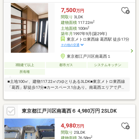
7,500
万円
間取り
3LDK
2
建物面積
117.22m
2
土地面積
100m
築年月
1997年9月(築29年)
東京メトロ東西線 葛西駅 徒歩17分
その他の交通
東京都江戸川区南葛西１
3階建て以上
都市ガス
システムキッチン
所有権
■土地100㎡、建物117.22㎡のゆとりある3LDK■東京メトロ東西線
「葛西」駅徒歩17分■カースペース1台あり。南葛西エリアで戸建
をお探しの方におすすめ
東京都江戸川区南葛西６ 4,980万円 2SLDK
4,980
万円
間取り
2SLDK
2
建物面積
76.58m