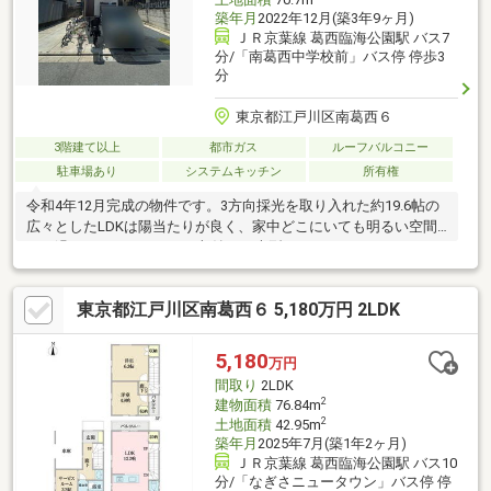
築年月
2022年12月(築3年9ヶ月)
ＪＲ京葉線 葛西臨海公園駅 バス7
分/「南葛西中学校前」バス停 停歩3
分
東京都江戸川区南葛西６
3階建て以上
都市ガス
ルーフバルコニー
駐車場あり
システムキッチン
所有権
令和4年12月完成の物件です。3方向採光を取り入れた約19.6帖の
広々としたLDKは陽当たりが良く、家中どこにいても明るい空間
でお過ごしいただけます。収納には大型のウォークインクローゼ
ット（WIC）を完備し、お荷物の多いご家族の衣類もすっきりと
片付きます。さらに2階バルコニーに加え、3階にはルーフバルコ
東京都江戸川区南葛西６ 5,180万円 2LDK
ニーも備わっています。周辺環境は、小学校・中学校、スーパ
ー、郵便局まで徒歩5分圏内と、日々の買い物や通学に便利な立地
です。車種を問わず駐車可能なスペースも完備しており、お車を
5,180
万円
お持ちの方にもおすすめの住環境が整っています。
間取り
2LDK
2
建物面積
76.84m
2
土地面積
42.95m
築年月
2025年7月(築1年2ヶ月)
ＪＲ京葉線 葛西臨海公園駅 バス10
分/「なぎさニュータウン」バス停 停