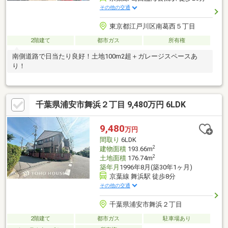
その他の交通
東京都江戸川区南葛西５丁目
2階建て
都市ガス
所有権
南側道路で日当たり良好！土地100m2超＋ガレージスペースあ
り！
千葉県浦安市舞浜２丁目 9,480万円 6LDK
9,480
万円
間取り
6LDK
2
建物面積
193.66m
2
土地面積
176.74m
築年月
1996年8月(築30年1ヶ月)
京葉線 舞浜駅 徒歩8分
その他の交通
千葉県浦安市舞浜２丁目
2階建て
都市ガス
駐車場あり