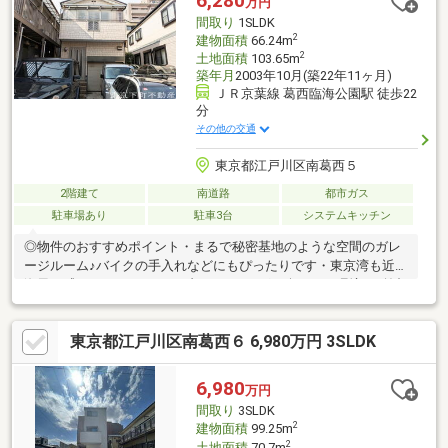
6,280
万円
間取り
1SLDK
2
建物面積
66.24m
2
土地面積
103.65m
築年月
2003年10月(築22年11ヶ月)
ＪＲ京葉線 葛西臨海公園駅 徒歩22
分
その他の交通
東京都江戸川区南葛西５
2階建て
南道路
都市ガス
駐車場あり
駐車3台
システムキッチン
◎物件のおすすめポイント・まるで秘密基地のような空間のガレ
ージルーム♪バイクの手入れなどにもぴったりです・東京湾も近く
海風を感じながらのドライブやツーリングを楽しめる環境♪ 首都
高湾岸線の葛西ＩＣも非常に近い立地です・お車３台駐車可能！
前面道路も幅員約７ｍと出入りもしやすいですね・２階のバルコ
東京都江戸川区南葛西６ 6,980万円 3SLDK
ニーからはＴＤＬの花火もご覧いただけます （将来にわたって
保証するものではございません）◆お電話もしくはメールにてお
気軽にご予約ください■資料請求・住宅ローンのご相談・内覧希
6,980
万円
望等はお気軽にお問い合わせください！
間取り
3SLDK
2
建物面積
99.25m
2
土地面積
70.7m