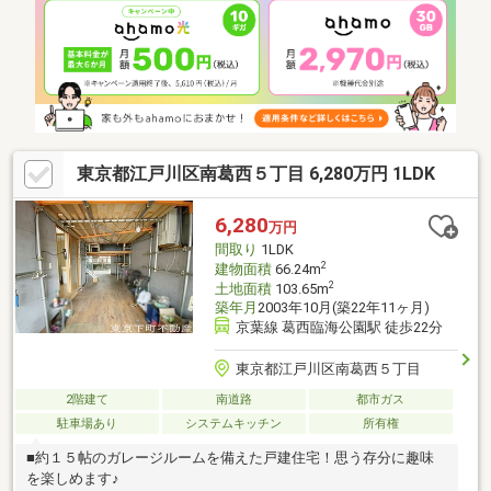
東京都江戸川区南葛西５丁目 6,280万円 1LDK
6,280
万円
間取り
1LDK
2
建物面積
66.24m
2
土地面積
103.65m
築年月
2003年10月(築22年11ヶ月)
京葉線 葛西臨海公園駅 徒歩22分
東京都江戸川区南葛西５丁目
2階建て
南道路
都市ガス
駐車場あり
システムキッチン
所有権
■約１５帖のガレージルームを備えた戸建住宅！思う存分に趣味
を楽しめます♪