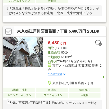
システムキッチン
所有権
ＪＲ京葉線「舞浜」駅を歩いて8分。駅前の華やぎを抜けると、そ
こは穏やかな空気が流れる住宅地。 北西・北東の角地に佇み、整
備された6ｍ道路が開放感を届ける53坪超の整形地。
東京都江戸川区西葛西７丁目 6,480万円 2SLDK
6,480
万円
間取り
2SLDK
2
建物面積
80.24m
2
土地面積
51.89m
築年月
2024年12月(築1年9ヶ月)
東京メトロ東西線 西葛西駅 徒歩12
分
その他の交通
東京都江戸川区西葛西７丁目
3階建て以上
南道路
都市ガス
カウンターキッチン
システムキッチン
床暖房
【人気の西葛西7丁目築浅戸建】約5.9帖のルーフバルコニー付き