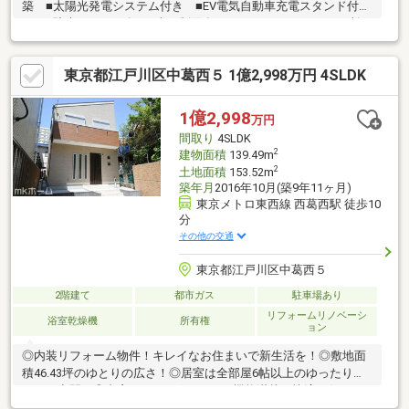
築 ■太陽光発電システム付き ■EV電気自動車充電スタンド付
き ■駐車スペース有（※車種制限有）～Facility～■トイレ2か所
（ローシルエット一体型トイレ）■3口ガスコンロ付システムキッ
チン ■食洗機付き ■1616バス ■浴室換気乾燥機付き
東京都江戸川区中葛西５ 1億2,998万円 4SLDK
1億2,998
万円
間取り
4SLDK
2
建物面積
139.49m
2
土地面積
153.52m
築年月
2016年10月(築9年11ヶ月)
東京メトロ東西線 西葛西駅 徒歩10
分
その他の交通
東京都江戸川区中葛西５
2階建て
都市ガス
駐車場あり
リフォームリノベーシ
浴室乾燥機
所有権
ョン
◎内装リフォーム物件！キレイなお住まいで新生活を！◎敷地面
積46.43坪のゆとりの広さ！◎居室は全部屋6帖以上のゆったりく
つろぎ空間！◎書斎にWICと欲しかった機能満載の快適な住まい
です！◎リビングからつながるテラス付き！◎カースペース1台分