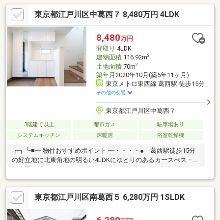
東京都江戸川区中葛西７ 8,480万円 4LDK
8,480
万円
間取り
4LDK
2
建物面積
116.92m
2
土地面積
70m
築年月
2020年10月(築5年11ヶ月)
東京メトロ東西線 葛西駅 徒歩15分
その他の交通
東京都江戸川区中葛西７
3階建て以上
都市ガス
駐車場あり
システムキッチン
床暖房
浴室乾燥機
┏┓┗■━ 物件おすすめポイント ━・・・・● 葛西駅徒歩15分
の好立地に北東角地の明るい4LDKにゆとりのあるカースぺス・自
転車置き場も♪● LDKは20帖のゆとりある空間でご家族皆様でゆ
ったりお過ごしいただけます● 全居室収納付きでお部屋をすっ
きり使える設計です● 各階にトイレを設置しており朝の忙しい
東京都江戸川区南葛西５ 6,280万円 1SLDK
時間帯も安心です● 小学校やスーパーが徒歩10分圏内で生活環
境も充実しています● リビングは最高天井高約4.9ｍの吹抜け仕
様♪● ＬＤＫそれぞれに床暖房を設置