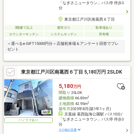
「なぎさニュータウン」バス停 停歩3
分
東京都江戸川区南葛西６丁目
3階建て以上
都市ガス
駐車場あり
カウンターキッチン
システムキッチン
所有権
＜選べるe-GIFT15000円分＞店舗初来場＆アンケート回答でプレ
ゼント
東京都江戸川区南葛西６丁目 5,180万円 2SLDK
5,180
万円
間取り
2SLDK
2
建物面積
66.83m
2
土地面積
42.95m
築年月
2025年8月(築1年1ヶ月)
京葉線 葛西臨海公園駅 バス10分/
「なぎさニュータウン」バス停 停歩3
パノラマあり
分
その他の交通