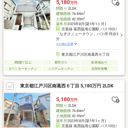
5,180
万円
間取り
2LDK
2
建物面積
76.84m
2
土地面積
42.95m
築年月
2025年8月(築1年1ヶ月)
京葉線 葛西臨海公園駅 バス10分/
「なぎさニュータウン」バス停 停歩3
分
その他の交通
東京都江戸川区南葛西６丁目
3階建て以上
都市ガス
駐車場あり
カウンターキッチン
システムキッチン
浴室乾燥機
東京都江戸川区南葛西６丁目 5,180万円 2LDK
5,180
万円
間取り
2LDK
2
建物面積
76.84m
2
土地面積
42.95m
築年月
2025年8月(築1年1ヶ月)
京葉線 葛西臨海公園駅 バス10分/