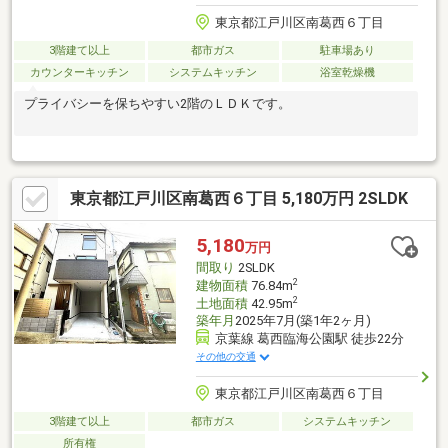
東京都江戸川区南葛西６丁目
3階建て以上
都市ガス
駐車場あり
カウンターキッチン
システムキッチン
浴室乾燥機
プライバシーを保ちやすい2階のＬＤＫです。
東京都江戸川区南葛西６丁目 5,180万円 2SLDK
5,180
万円
間取り
2SLDK
2
建物面積
76.84m
2
土地面積
42.95m
築年月
2025年7月(築1年2ヶ月)
京葉線 葛西臨海公園駅 徒歩22分
その他の交通
東京都江戸川区南葛西６丁目
3階建て以上
都市ガス
システムキッチン
所有権