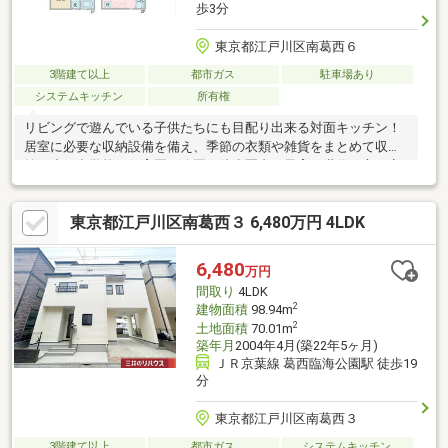
歩3分
東京都江戸川区南葛西６
3階建て以上
都市ガス
駐車場あり
システムキッチン
所有権
リビングで遊んでいる子供たちにも目配り出来る対面キッチン！
居室に必要な収納設備を備え、季節の衣類や雑貨をまとめて収
納！小・中学校、保育園、公園が徒歩圏内で子育て世代の方も安
心です
東京都江戸川区南葛西３ 6,480万円 4LDK
6,480
万円
間取り
4LDK
2
建物面積
98.94m
2
土地面積
70.01m
築年月
2004年4月(築22年5ヶ月)
ＪＲ京葉線 葛西臨海公園駅 徒歩19
分
東京都江戸川区南葛西３
3階建て以上
都市ガス
システムキッチン