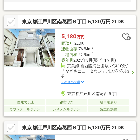
東京都江戸川区南葛西６丁目 5,180万円 2LDK
5,180
万円
間取り
2LDK
2
建物面積
76.84m
2
土地面積
42.95m
築年月
2025年8月(築1年1ヶ月)
京葉線 葛西臨海公園駅 バス10分/
「なぎさニュータウン」バス停 停歩3
分
その他の交通
東京都江戸川区南葛西６丁目
3階建て以上
都市ガス
駐車場あり
カウンターキッチン
システムキッチン
浴室乾燥機
東京都江戸川区南葛西６丁目 5,180万円 2LDK