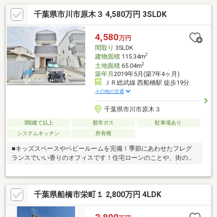
千葉県市川市原木３ 4,580万円 3SLDK
4,580
万円
間取り
3SLDK
2
建物面積
115.34m
2
土地面積
65.04m
築年月
2019年5月(築7年4ヶ月)
ＪＲ総武線 西船橋駅 徒歩19分
その他の交通
千葉県市川市原木３
3階建て以上
都市ガス
駐車場あり
システムキッチン
所有権
■キッズスペースやベビールームを完備！季節にあわせたフレグ
ランスでいい香りのオフィスです！住宅ローンのことや、街のこ
と、市況の先行き含めてお伝えさせていただきます！！■独自の
FP相談【未来カレンダー】住宅購入の資金計画は未来を見据えて
立てなければいけません。漠然とした不安や悩みを『見える化』
千葉県船橋市栄町１ 2,800万円 4LDK
して幸せな未来へのスタートを切りましょう。■業界初の無料ア
フターサポート【TOHO HOUSE CLUB】『住まい』のご購入はゴ
ールではなくスタートです。お客様の『住まい』と『暮らし』の