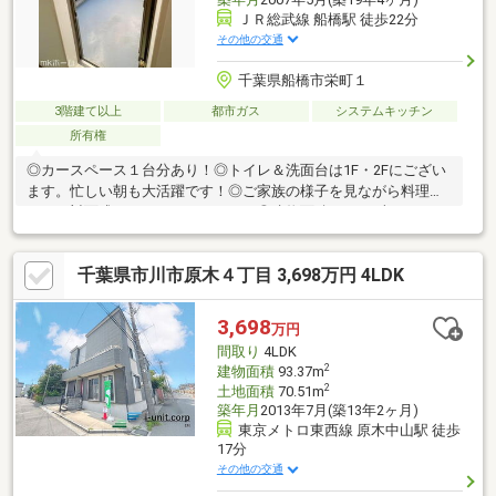
ＪＲ総武線 船橋駅 徒歩22分
その他の交通
千葉県船橋市栄町１
3階建て以上
都市ガス
システムキッチン
所有権
◎カースペース１台分あり！◎トイレ＆洗面台は1F・2Fにござい
ます。忙しい朝も大活躍です！◎ご家族の様子を見ながら料理が
できる対面式カウンターキッチン！◎建物面積93.35平米の２
SLDKの間取り！◎２０２３年外壁修繕、壁紙交換履歴あります！
◎各居室に収納完備！豊富な収納が魅力！◎公園や小中学校・ス
千葉県市川市原木４丁目 3,698万円 4LDK
ーパーなど徒歩圏内にそろう子育て家族におすすめの立地！
3,698
万円
間取り
4LDK
2
建物面積
93.37m
2
土地面積
70.51m
築年月
2013年7月(築13年2ヶ月)
東京メトロ東西線 原木中山駅 徒歩
17分
その他の交通