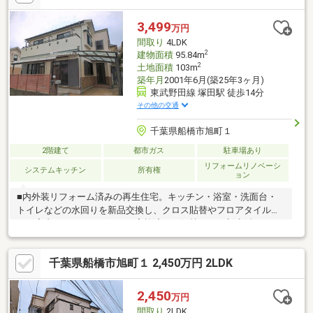
実。季節用品や趣味の道具までしっかり収納でき、住空間をすっ
きりと保てます。■JR武蔵野線「船橋法典」駅まで車約8分、自転
3,499
万円
車約6分。塚田小学校約1300m・旭中学校約1400m、スーパーや商
間取り
4LDK
業施設も身近に揃い、子育て世帯にも暮らしやすい住環境が魅力
2
建物面積
95.84m
です。
2
土地面積
103m
築年月
2001年6月(築25年3ヶ月)
東武野田線 塚田駅 徒歩14分
その他の交通
千葉県船橋市旭町１
2階建て
都市ガス
駐車場あり
リフォームリノベーシ
システムキッチン
所有権
ョン
■内外装リフォーム済みの再生住宅。キッチン・浴室・洗面台・
トイレなどの水回りを新品交換し、クロス貼替やフロアタイル施
工、室内クリーニングなども実施済み。気持ちよく新生活をスタ
ートできます。■4SLDKのゆとりある間取りに加え、全居室収
納・納戸・床下収納を備えた収納充実プラン。住空間をすっきり
千葉県船橋市旭町１ 2,450万円 2LDK
保ちやすく、ご家族それぞれの荷物も整理しやすい住まいです。
■東武アーバンパークライン「塚田」駅徒歩14分、JR「船橋法
典」駅へも自転車約12分と2路線利用可能。通勤・通学にも便利
2,450
万円
な立地です。■旭小学校約950m、塚田小学校約1300m、いなげや
間取り
2LDK