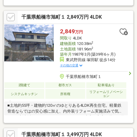
良さが魅力の空間です！心地よい開放感を感じながらお過ごしい
ただけます！③豊富な収納スペースを確保しているため、生活感
千葉県船橋市旭町１ 2,849万円 4LDK
を抑えたすっきりとした空間をキープできます！また片付けがし
やすく、毎日の暮らしがより快適になります！④車種制限はあり
ますが、カースペースは2台分をしっかり確保しています！ご家族
2,849
万円
で車をお持ちの方にも便利な住まいです！
間取り
4LDK
2
建物面積
120.38m
2
土地面積
181.96m
築年月
1987年3月(築39年6ヶ月)
東武野田線 塚田駅 徒歩14分
その他の交通
千葉県船橋市旭町１
2階建て
都市ガス
駐車場あり
リフォームリノベーシ
システムキッチン
所有権
ョン
■土地約55坪・建物約120㎡のゆとりある4LDK再生住宅。軽量鉄
骨造ならではの安心感に加え、内外装リフォーム実施済みで気持
ちよく新生活をスタートできます。■LDKを中心に和室を備えた使
い勝手の良い間取り。家族団らんはもちろん、お子様の遊び場や
来客用スペースとしても活躍し、多彩なライフスタイルに対応し
千葉県船橋市旭町１ 3,499万円 4LDK
ます。■全居室収納に加え、納戸や押入など収納スペースが充