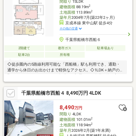
間取り
1SLDK
のほか安心の家シリーズもご紹介中！
2
建物面積
88.19m
2
土地面積
113.89m
築年月
2004年7月(築22年2ヶ月)
京成本線 東中山駅 徒歩4分
その他の交通
千葉県船橋市西船６
2階建て
都市ガス
駐車場あり
駐車2台
所有権
◇徒歩圏内の5路線利用可能な「西船橋」駅も利用でき、通勤・
通学から休日のお出かけまで軽快なアクセス。◇1LDK＋納戸の間
取り。テレワークスペースや趣味のお部屋など、多彩な使い方が
可能です。◇スーパーやコンビニなどの買い物施設をはじめ、生
活利便施設が徒歩圏内に揃う暮らしやすい住環境。◇カースペー
千葉県船橋市西船４ 8,490万円 4LDK
ス2台分（車種による）。ご家族のカーライフにもゆとりをもたら
します。◇ライフスタイルの変化にも柔軟に対応できる住空間で
す。◇ぜひ現地でご体感ください。※法令上の制限：景観地区・
8,490
万円
高度地区※埋蔵文化財包蔵地。※土地面積には路地状部分約38.1平
間取り
4LDK
米(33.4％)を含みます。
2
建物面積
101.01m
2
土地面積
118.94m
築年月
2026年2月(築1年未満)
ＪＲ総武線 西船橋駅 徒歩6分