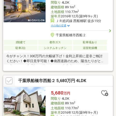
間取り
4LDK
2
建物面積
89.1m
2
土地面積
110.77m
築年月
2016年12月(築9年9ヶ月)
ＪＲ総武線 西船橋駅 徒歩15分
その他の交通
千葉県船橋市西船２
2階建て
都市ガス
駐車場あり
駐車2台
システムキッチン
浴室乾燥機
今がチャンス！300万円の大幅値下げ！金利上昇前に是非ご検討
ください！◆即日見学可能！◆南西道路のため、陽当たりがとて
も良いです。◆理想の1階リビング！◆室内とても綺麗です！住
宅ローン、既存のお借入のおまとめなどお任せください！見学予
約ボタン若しくは03-5875-2435までお気軽にご連絡ください。
千葉県船橋市西船２ 5,680万円 4LDK
5,680
万円
間取り
4LDK
2
建物面積
89.1m
2
土地面積
110.77m
築年月
2016年12月(築9年9ヶ月)