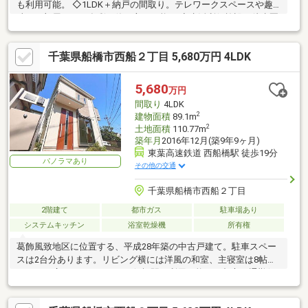
も利用可能。 ◇1LDK＋納戸の間取り。テレワークスペースや趣
味のお部屋など、多彩な使い方が可能。 ◇生活利便施設が徒歩圏
内。
千葉県船橋市西船２丁目 5,680万円 4LDK
5,680
万円
間取り
4LDK
2
建物面積
89.1m
2
土地面積
110.77m
築年月
2016年12月(築9年9ヶ月)
東葉高速鉄道 西船橋駅 徒歩19分
パノラマあり
その他の交通
千葉県船橋市西船２丁目
2階建て
都市ガス
駐車場あり
システムキッチン
浴室乾燥機
所有権
葛飾風致地区に位置する、平成28年築の中古戸建て。駐車スペー
スは2台分あります。リビング横には洋風の和室、主寝室は8帖と
ゆとりの広さがあります。西船橋駅も利用可能で、都心へ通勤便
利 な住環境です。