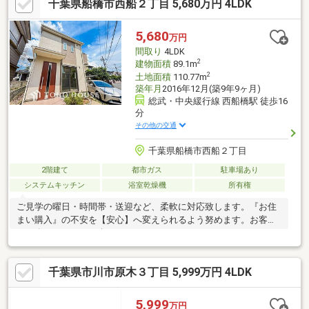
千葉県船橋市西船２丁目 5,680万円 4LDK
5,680
万円
間取り
4LDK
2
建物面積
89.1m
2
土地面積
110.77m
築年月
2016年12月(築9年9ヶ月)
総武・中央緩行線 西船橋駅 徒歩16
分
その他の交通
千葉県船橋市西船２丁目
2階建て
都市ガス
駐車場あり
システムキッチン
浴室乾燥機
所有権
ご見学の曜日・時間帯・送迎など、柔軟に対応致します。『お住
まい購入』の不安を【安心】へ変えられるよう努めます。お客様
にお会いできるのを楽しみにしています。
千葉県市川市原木３丁目 5,999万円 4LDK
5,999
万円