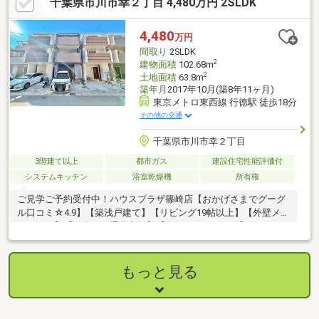
千葉県市川市幸２丁目 4,480万円 2SLDK
4,480
万円
間取り
2SLDK
2
建物面積
102.68m
2
土地面積
63.8m
築年月
2017年10月(築8年11ヶ月)
東京メトロ東西線 行徳駅 徒歩18分
その他の交通
千葉県市川市幸２丁目
3階建て以上
都市ガス
建設住宅性能評価付
システムキッチン
浴室乾燥機
所有権
ご見学ご予約受付中！ハウスプラザ篠崎店【おかげさまでグーグ
ル口コミ☆4.9】【築浅戸建て】【リビング19帖以上】【外壁メン
テナンス】【日当たり通風良好】【奥行きバルコニー】
もっと見る