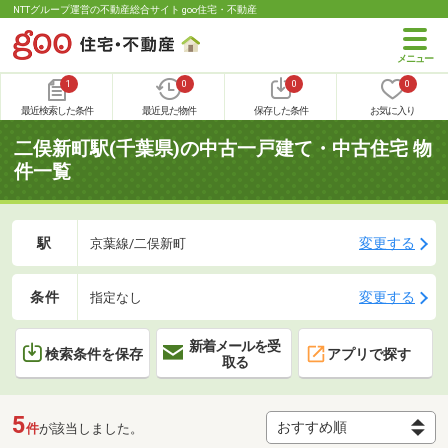
NTTグループ運営の不動産総合サイト goo住宅・不動産
1
0
0
0
最近検索した条件
最近見た物件
保存した条件
お気に入り
二俣新町駅(千葉県)の中古一戸建て・中古住宅 物
件一覧
駅
変更する
京葉線/二俣新町
条件
変更する
指定なし
新着メールを受
検索条件を保存
アプリで探す
取る
5
件
が該当しました。