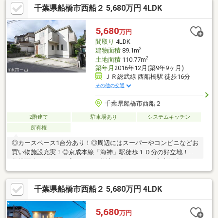
千葉県船橋市西船２ 5,680万円 4LDK
して幸せな未来へのスタートを切りましょう。■業界初の無料ア
フターサポート【TOHO HOUSE CLUB】『住まい』のご購入はゴ
ールではなくスタートです。お客様の『住まい』と『暮らし』の
5,680
万円
安心と安全を守るサービスを全て無料で提供しています。詳細は
間取り
4LDK
お気軽にお問合せ下さい！
2
建物面積
89.1m
2
土地面積
110.77m
築年月
2016年12月(築9年9ヶ月)
ＪＲ総武線 西船橋駅 徒歩16分
その他の交通
千葉県船橋市西船２
2階建て
駐車場あり
システムキッチン
所有権
◎カースペース1台分あり！◎周辺にはスーパーやコンビニなどお
買い物施設充実！◎京成本線「海神」駅徒歩１０分の好立地！◎
敷地面積26.9坪！ 広々とした敷地に建つ４LDKの中古戸建で
す！◎豊富な収納が魅力！◎子育てしやすい住環境！
千葉県船橋市西船２ 5,680万円 4LDK
5,680
万円