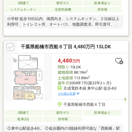
2階建て
都市ガス
駐車場あり
システムキッチン
浴室乾燥機
所有権
小学校 徒歩10分以内、南西向き、システムキッチン、２沿線以上
利用可、トイレ２ヶ所、オートバス、地盤調査済、即引渡可、ス
ーパー 徒歩10分以内、浴室乾燥機、陽当り良好、全居室収納、閑
静な住宅地、総合病院 徒歩10分以内、和室、始発駅、シャワー付
洗面化粧台、２階建、南面バルコニー、温水洗浄便座、床下収
千葉県船橋市西船６丁目 4,480万円 1SLDK
納、浴室に窓、ＴＶモニタ付インターホン、通風良好、平坦地
4,480
万円
間取り
1SLDK
2
建物面積
88.19m
2
土地面積
113.89m
築年月
2004年7月(築22年2ヶ月)
京成電鉄本線 東中山駅 徒歩4分
その他の交通
千葉県船橋市西船６丁目
2階建て
都市ガス
駐車場あり
駐車2台
所有権
◇東中山駅徒歩4分。 ◇徒歩圏内の5路線利用可能な「西船橋」駅