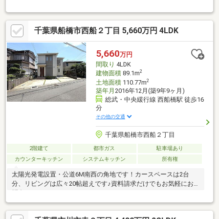
千葉県船橋市西船２丁目 5,660万円 4LDK
5,660
万円
間取り
4LDK
2
建物面積
89.1m
2
土地面積
110.77m
築年月
2016年12月(築9年9ヶ月)
総武・中央緩行線 西船橋駅 徒歩16
分
その他の交通
千葉県船橋市西船２丁目
2階建て
都市ガス
駐車場あり
カウンターキッチン
システムキッチン
所有権
太陽光発電設置・公道6M南西の角地です！カースペースは2台
分、リビングは広々20帖超えです♪資料請求だけでもお気軽にお
問合せ下さい。