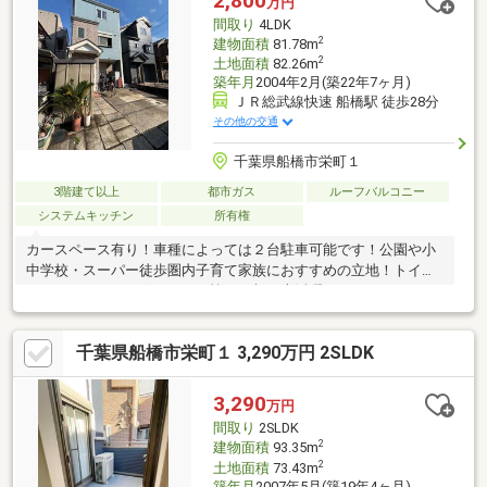
2,800
万円
安心と安全を守るサービスを全て無料で提供しています。詳細は
間取り
4LDK
お気軽にお問合せ下さい！
2
建物面積
81.78m
2
土地面積
82.26m
築年月
2004年2月(築22年7ヶ月)
ＪＲ総武線快速 船橋駅 徒歩28分
その他の交通
千葉県船橋市栄町１
3階建て以上
都市ガス
ルーフバルコニー
システムキッチン
所有権
カースペース有り！車種によっては２台駐車可能です！公園や小
中学校・スーパー徒歩圏内子育て家族におすすめの立地！トイレ
は１Ｆ・２Ｆにございます。忙しい朝も大活躍です！
千葉県船橋市栄町１ 3,290万円 2SLDK
3,290
万円
間取り
2SLDK
2
建物面積
93.35m
2
土地面積
73.43m
築年月
2007年5月(築19年4ヶ月)