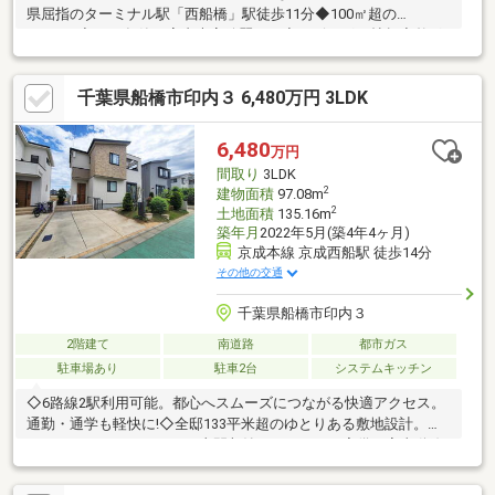
県屈指のターミナル駅「西船橋」駅徒歩11分◆100㎡超の
4LDK+P◆2022年築、室内大変綺麗です◆リビング18帖超◆整形
地◆所有権--◇ HOUSISの強み ◇---☆スピード、柔軟性 本日見
学できます。☆未公開情報力、提案力 23区全域にスーモ未掲載
千葉県船橋市印内３ 6,480万円 3LDK
物件が多数ございます。☆提携銀行多数、無料FP相談☆アフター
サービス 「安心」を守るサービスを多数ご用意しています。■
ご案内・物件詳細・周辺物件のご請求はお気軽にどうぞ。※お電
6,480
万円
話の場合：070-8580-2139 (担当直通)
間取り
3LDK
2
建物面積
97.08m
2
土地面積
135.16m
築年月
2022年5月(築4年4ヶ月)
京成本線 京成西船駅 徒歩14分
その他の交通
千葉県船橋市印内３
2階建て
南道路
都市ガス
駐車場あり
駐車2台
システムキッチン
◇6路線2駅利用可能。都心へスムーズにつながる快適アクセス。
通勤・通学も軽快に!◇全邸133平米超のゆとりある敷地設計。ウ
ォークインクローゼット・土間収納・パントリー完備。家事動線
と収納力に配慮した多彩な空間設計！◇南公道6.5ｍの開放感！敷
地内カースペース2台分を確保。ゆとりあるカーライフを実現！来