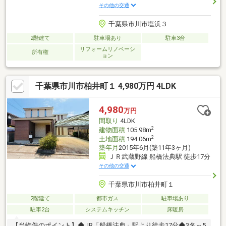
その他の交通
千葉県市川市塩浜３
2階建て
駐車場あり
駐車3台
リフォームリノベーシ
所有権
ョン
千葉県市川市柏井町１ 4,980万円 4LDK
4,980
万円
間取り
4LDK
2
建物面積
105.98m
2
土地面積
194.06m
築年月
2015年6月(築11年3ヶ月)
ＪＲ武蔵野線 船橋法典駅 徒歩17分
その他の交通
千葉県市川市柏井町１
2階建て
都市ガス
駐車場あり
駐車2台
システムキッチン
床暖房
【当物件のポイント】◆JR「船橋法典」駅より徒歩17分◆3名～5