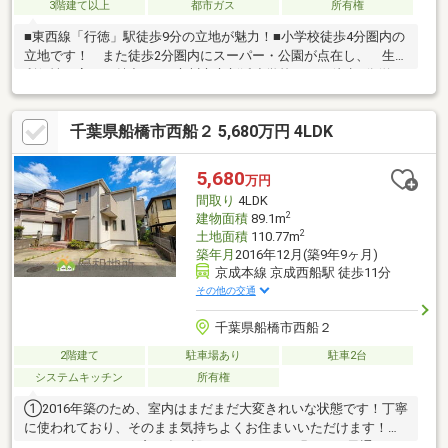
3階建て以上
都市ガス
所有権
■東西線「行徳」駅徒歩9分の立地が魅力！■小学校徒歩4分圏内の
立地です！ また徒歩2分圏内にスーパー・公園が点在し、 生活
利便性の高さが魅力です●市川市立新浜小学校・・・徒歩4分(約
264m)●市川市立第七中学校・・・徒歩14分(約1101m)●東根公
園・・・・・・・・徒歩2分(約140m)●行徳中央病院・・・・・・
千葉県船橋市西船２ 5,680万円 4LDK
徒歩6分(約415m)●西友新浜店・・・・・・・徒歩2分(約131m)●
ファミリーマート市川入船店・・・徒歩5分(約332m)●セブンイレ
ブン市川行徳駅南店・・徒歩7分(約559m)
5,680
万円
間取り
4LDK
2
建物面積
89.1m
2
土地面積
110.77m
築年月
2016年12月(築9年9ヶ月)
京成本線 京成西船駅 徒歩11分
その他の交通
千葉県船橋市西船２
2階建て
駐車場あり
駐車2台
システムキッチン
所有権
①2016年築のため、室内はまだまだ大変きれいな状態です！丁寧
に使われており、そのまま気持ちよくお住まいいただけます！②
ゆとりあるLDKには窓が多く設けられており、明るさと風通しの