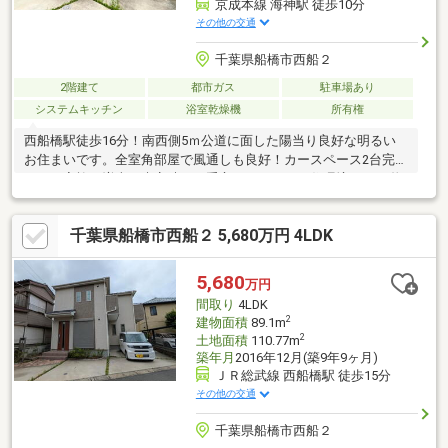
京成本線 海神駅 徒歩10分
その他の交通
千葉県船橋市西船２
2階建て
都市ガス
駐車場あり
システムキッチン
浴室乾燥機
所有権
西船橋駅徒歩16分！南西側5ｍ公道に面した陽当り良好な明るい
お住まいです。全室角部屋で風通しも良好！カースペース2台完備
で、ご家族の増車や来客時にも重宝するゆとりの住環境です♪■物
件、住宅ローン、購入の流れなど、丁寧にわかりやすくご説明致
します。【優和住宅は地元市川市を中心に地域密着30年。市川
千葉県船橋市西船２ 5,680万円 4LDK
市・船橋市・松戸市の不動産のことならお任せ下さい。まずは、
お気軽にご相談下さい！】■ご案内・物件詳細情報記載パンフレ
ットのご請求はお気軽にお問い合わせ下さい♪※メールの場合：
5,680
万円
【資料請求】ボタンをクリックでお問い合わせ下さい。
間取り
4LDK
2
建物面積
89.1m
2
土地面積
110.77m
築年月
2016年12月(築9年9ヶ月)
ＪＲ総武線 西船橋駅 徒歩15分
その他の交通
千葉県船橋市西船２