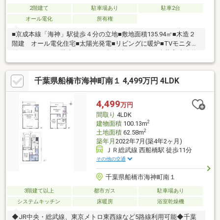
2階建て
駐車場あり
駐車2台
オール電化
所有権
■京成本線「海神」駅徒歩４分の立地■敷地面積135.94㎡■木造２
階建 オール電化住宅■太陽光発電■リビングに暖炉■TVモニター
付インターホン■駐車スペース２台分(車種による)■東葉高速鉄道
「東海神」駅も利用可能(徒歩16分)※司法書士は売主指定
千葉県船橋市海神町南１ 4,499万円 4LDK
4,499
万円
間取り
4LDK
2
建物面積
100.13m
2
土地面積
62.58m
築年月
2022年7月(築4年2ヶ月)
ＪＲ総武線 西船橋駅 徒歩11分
その他の交通
千葉県船橋市海神町南１
3階建て以上
都市ガス
駐車場あり
システムキッチン
床暖房
浴室乾燥機
◆JR中央・総武線、東京メトロ東西線など5路線利用可能◆千葉