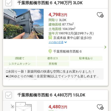
千葉県船橋市西船６ 4,798万円 3LDK
客時にも便利です。◇家族が自然と集まる、ステージリビングの
ある住まい！趣味や仕事、リビング学習にも♪◇保育園から中学
校、クリニックまで身近に揃う安心の子育て環境。※法令上の制
4,798
万円
限：風致地区（中山競馬場風致地区内）・建築基準法第22条区域
間取り
3LDK
※カースペース2台目は車種制限あり。
2
建物面積
87.77m
2
土地面積
104.35m
築年月
1997年2月(築29年7ヶ月)
京成本線 東中山駅 徒歩3分
その他の交通
千葉県船橋市西船６
2階建て
都市ガス
駐車場あり
システムキッチン
所有権
□水回り一新！新築同様の快適な空間に生まれ変わりました！
■LDKゆとりの16帖！全居室5帖以上でインテリアも楽しめます！
□水廻りを集めた配置になっている為、効率よく家事が捗ります
ね！■安心の家365は室内リフォーム済み、アフターサポート充実
の住まいで新築同様にお住まい頂けます。□京成本線 「東中山」
千葉県船橋市西船６ 4,480万円 1SLDK
駅から徒歩3分で通勤や通学に便利！■生活に便利なスーパーやコ
ンビニなどが近く生活に欠かせない施設が充実しています！□希
少な西船エリアの物件になります。■ご見学可能ですのでお気軽
4,480
万円
にお申し付けください。□お問い合わせお待ちしております！■そ