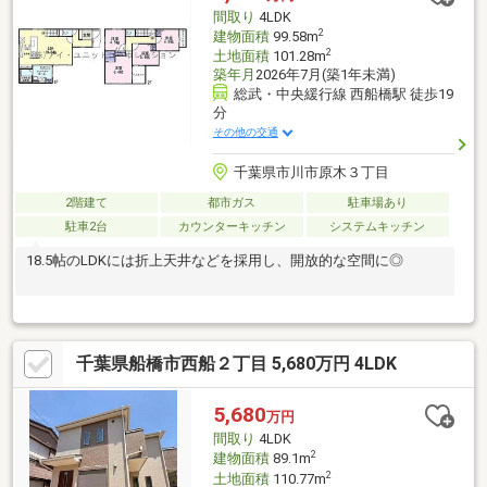
間取り
4LDK
2
建物面積
99.58m
2
土地面積
101.28m
築年月
2026年7月(築1年未満)
総武・中央緩行線 西船橋駅 徒歩19
分
その他の交通
千葉県市川市原木３丁目
2階建て
都市ガス
駐車場あり
駐車2台
カウンターキッチン
システムキッチン
18.5帖のLDKには折上天井などを採用し、開放的な空間に◎
千葉県船橋市西船２丁目 5,680万円 4LDK
5,680
万円
間取り
4LDK
2
建物面積
89.1m
2
土地面積
110.77m