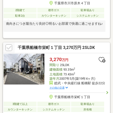
千葉県市川市原木４丁目
2階建て
都市ガス
駐車場あり
駐車2台
カウンターキッチン
システムキッチン
南向きにつき陽当たり良好◎明るいお部屋で快適に過ごせますね♪
千葉県船橋市栄町１丁目 3,270万円 2SLDK
3,270
万円
間取り
2SLDK
2
建物面積
93.35m
2
土地面積
73.43m
築年月
2007年5月(築19年4ヶ月)
総武・中央緩行線 船橋駅 徒歩22分
その他の交通
千葉県船橋市栄町１丁目
3階建て以上
都市ガス
駐車場あり
カウンターキッチン
システムキッチン
所有権