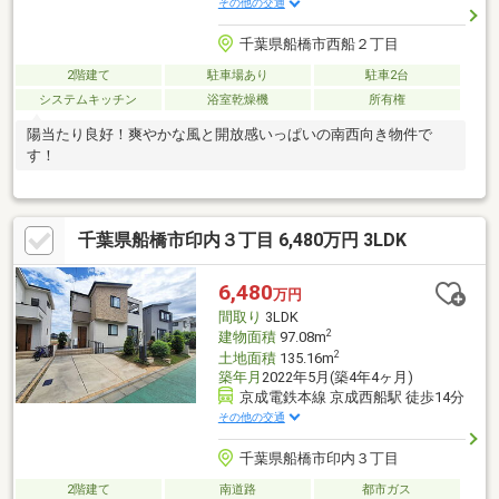
その他の交通
千葉県船橋市西船２丁目
2階建て
駐車場あり
駐車2台
システムキッチン
浴室乾燥機
所有権
陽当たり良好！爽やかな風と開放感いっぱいの南西向き物件で
す！
千葉県船橋市印内３丁目 6,480万円 3LDK
6,480
万円
間取り
3LDK
2
建物面積
97.08m
2
土地面積
135.16m
築年月
2022年5月(築4年4ヶ月)
京成電鉄本線 京成西船駅 徒歩14分
その他の交通
千葉県船橋市印内３丁目
2階建て
南道路
都市ガス