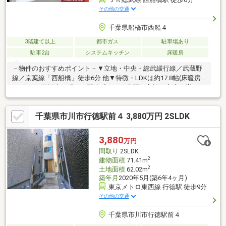
その他の交通
千葉県船橋市西船４
3階建て以上
都市ガス
駐車場あり
駐車2台
システムキッチン
床暖房
－物件のおすすめポイント－▼立地・中央・総武緩行線／武蔵野
線／京葉線「西船橋」徒歩6分 他▼特徴・LDKは約17.8帖(床暖房
あり)、三面採光で明るく開放感のある空間・家族の交流が増える
リビング階段・お掃除がしやすい全居室フローリング仕様・パン
トリー等、各居室に収納を設置・南東向きバルコニー・カースペ
千葉県市川市行徳駅前４ 3,880万円 2SLDK
ース2台分有(車種による)▼設備・床暖房(LD)・対面式キッチン・
トイレ2箇所・自動シャッター付（1～3階）・インターホン子機
がある為1階、3階でも来訪者対応可能▼周辺環境・まいばすけっ
3,880
万円
と西船橋駅北店 徒歩5分(約340m)
間取り
2SLDK
2
建物面積
71.41m
2
土地面積
62.02m
築年月
2020年5月(築6年4ヶ月)
東京メトロ東西線 行徳駅 徒歩9分
その他の交通
千葉県市川市行徳駅前４