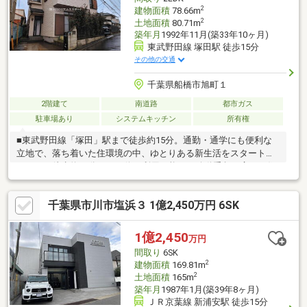
約1300m、船橋馬込郵便局約1200mなど生活施設も身近。す。
2
建物面積
78.66m
2
土地面積
80.71m
築年月
1992年11月(築33年10ヶ月)
東武野田線 塚田駅 徒歩15分
その他の交通
千葉県船橋市旭町１
2階建て
南道路
都市ガス
駐車場あり
システムキッチン
所有権
■東武野田線「塚田」駅まで徒歩約15分。通勤・通学にも便利な
立地で、落ち着いた住環境の中、ゆとりある新生活をスタートで
きます。徒歩約10分のバス停も利用可能で、移動手段が広がる住
みやすいロケーションです。■2026年4月に内装リフォーム完了予
定。システムキッチン・洗面化粧台・トイレ新品交換に加え、ク
千葉県市川市塩浜３ 1億2,450万円 6SK
ロス張替え、フローリング貼替、室内クリーニングなど実施済み
で、気持ちよく新生活を始められます。■約15帖のLDKを備えた
2SLDKの間取り。約3帖の納戸や全居室収納など収納力も充実
1億2,450
万円
し、住空間をすっきり保てます。駐車場1台分付きで、ファミリー
間取り
6SK
にもおすすめの再生住宅です。
2
建物面積
169.81m
2
土地面積
165m
築年月
1987年1月(築39年8ヶ月)
ＪＲ京葉線 新浦安駅 徒歩15分