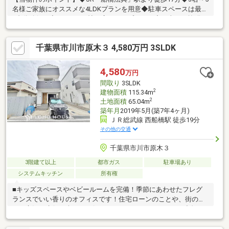
名様ご家族にオススメな4LDKプランを用意◆駐車スペースは最大
2台分確保！◆LDKは17.6帖と広々したプラン！◆日当たり抜群の
好立地。ご見学は事前にお問合せください
千葉県市川市原木３ 4,580万円 3SLDK
4,580
万円
間取り
3SLDK
2
建物面積
115.34m
2
土地面積
65.04m
築年月
2019年5月(築7年4ヶ月)
ＪＲ総武線 西船橋駅 徒歩19分
その他の交通
千葉県市川市原木３
3階建て以上
都市ガス
駐車場あり
システムキッチン
所有権
■キッズスペースやベビールームを完備！季節にあわせたフレグ
ランスでいい香りのオフィスです！住宅ローンのことや、街のこ
と、市況の先行き含めてお伝えさせていただきます！！■独自の
FP相談【未来カレンダー】住宅購入の資金計画は未来を見据えて
立てなければいけません。漠然とした不安や悩みを『見える化』