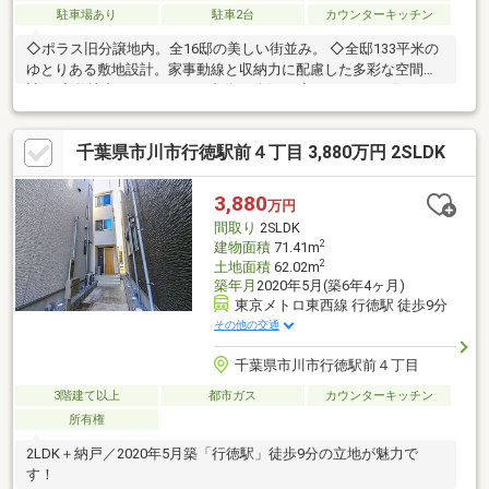
駐車場あり
駐車2台
カウンターキッチン
◇ポラス旧分譲地内。全16邸の美しい街並み。 ◇全邸133平米の
ゆとりある敷地設計。家事動線と収納力に配慮した多彩な空間設
計！ ◇敷地内カースペース2台分を確保。 ◇ステージリビングの
ある住まい！
千葉県市川市行徳駅前４丁目 3,880万円 2SLDK
3,880
万円
間取り
2SLDK
2
建物面積
71.41m
2
土地面積
62.02m
築年月
2020年5月(築6年4ヶ月)
東京メトロ東西線 行徳駅 徒歩9分
その他の交通
千葉県市川市行徳駅前４丁目
3階建て以上
都市ガス
カウンターキッチン
所有権
2LDK＋納戸／2020年5月築「行徳駅」徒歩9分の立地が魅力で
す！