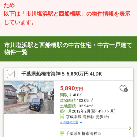
ため
以下は「市川塩浜駅と西船橋駅」の物件情報を表示
しています。
市川塩浜駅と西船橋駅の中古住宅・中古一戸建て
物件一覧
千葉県船橋市海神５ 5,890万円 4LDK
5,890
万円
間取り
4LDK
2
建物面積
103.09m
2
土地面積
135.94m
築年月
2012年2月(築14年7ヶ月)
京成本線 海神駅 徒歩4分
その他の交通
千葉県船橋市海神５