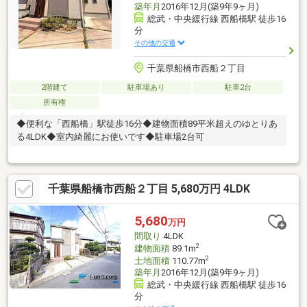
築年月
2016年12月(築9年9ヶ月)
総武・中央緩行線 西船橋駅 徒歩16
分
その他の交通
千葉県船橋市西船２丁目
2階建て
駐車場あり
駐車2台
所有権
◆便利な「西船橋」駅徒歩16分◆建物面積89平米超えのゆとりあ
る4LDK◆室内綺麗にお使いです◆駐車場2台可
千葉県船橋市西船２丁目 5,680万円 4LDK
5,680
万円
間取り
4LDK
2
建物面積
89.1m
2
土地面積
110.77m
築年月
2016年12月(築9年9ヶ月)
総武・中央緩行線 西船橋駅 徒歩16
分