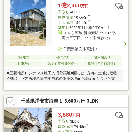
電動ブラインドシャッター・1階各居室に電動シャッター・全窓に
1億2,900
万円
断熱性の高いペアガラス搭載・1階と2階に納戸、収納や作業スペ
間取り
4SLDK
ースとしての利用も可能
2
建物面積
107.64m
2
土地面積
154.14m
築年月
2020年3月(築6年6ヶ月)
ＪＲ京葉線 新浦安駅 バス12分/
「高洲三丁目」バス停 停歩1分
千葉県浦安市高洲３
2階建て
都市ガス
駐車場あり
駐車2台
設計住宅性能評価付
建設住宅性能評価付
■三菱地所レジデンス施工の旧分譲地■面した3方向の土地に建物
が無く、3方角地感覚の開放感のある区画■空調設備もついた玄関
横の大型土間スペース『DOMA ROOM』■2台駐車しても余裕の
あるカースペース
千葉県浦安市海楽１ 3,680万円 3LDK
3,680
万円
間取り
3LDK
2
建物面積
79.48m
2