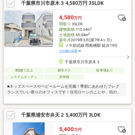
千葉県市川市原木３ 4,580万円 3SLDK
悩みを『見える化』して幸せな未来へのスタートを切りましょ
う。■業界初の無料アフターサポート【TOHO HOUSE CLUB】
『住まい』のご購入はゴールではなくスタートです。お客様の
4,580
万円
『住まい』と『暮らし』の安心と安全を守るサービスを全て無料
間取り
3SLDK
で提供してます。お気軽にお問合せ下さい！
2
建物面積
115.34m
2
土地面積
65.04m
築年月
2019年5月(築7年4ヶ月)
ＪＲ総武線 西船橋駅 徒歩19分
その他の交通
千葉県市川市原木３
3階建て以上
都市ガス
駐車場あり
システムキッチン
所有権
■キッズスペースやベビールームを完備！季節にあわせたフレグ
ランスでいい香りのオフィスです！住宅ローンのことや、街のこ
と、市況の先行き含めてお伝えさせていただきます！！■独自の
FP相談【未来カレンダー】住宅購入の資金計画は未来を見据えて
立てなければいけません。漠然とした不安や悩みを『見える化』
千葉県浦安市弁天２ 5,400万円 3LDK
して幸せな未来へのスタートを切りましょう。■業界初の無料ア
フターサポート【TOHO HOUSE CLUB】『住まい』のご購入はゴ
ールではなくスタートです。お客様の『住まい』と『暮らし』の
5,400
万円
安心と安全を守るサービスを全て無料で提供しています。詳細は