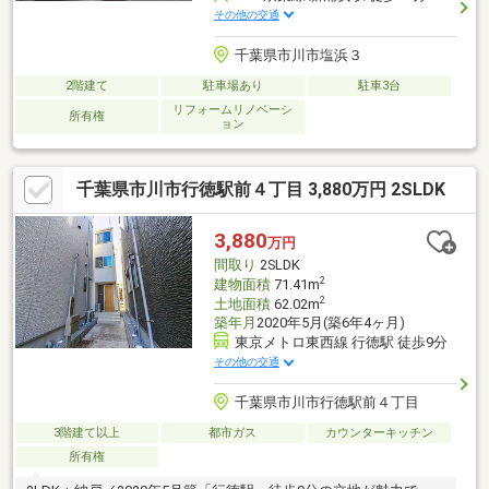
その他の交通
千葉県市川市塩浜３
2階建て
駐車場あり
駐車3台
リフォームリノベーシ
所有権
ョン
千葉県市川市行徳駅前４丁目 3,880万円 2SLDK
3,880
万円
間取り
2SLDK
2
建物面積
71.41m
2
土地面積
62.02m
築年月
2020年5月(築6年4ヶ月)
東京メトロ東西線 行徳駅 徒歩9分
その他の交通
千葉県市川市行徳駅前４丁目
3階建て以上
都市ガス
カウンターキッチン
所有権