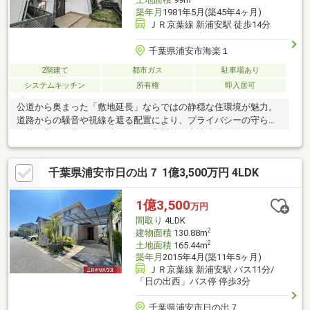
土地面積
99m
築年月
1981年5月(築45年4ヶ月)
ＪＲ京葉線 新浦安駅 徒歩14分
千葉県浦安市海楽１
2階建て
都市ガス
駐車場あり
システムキッチン
所有権
即入居可
公道から奥まった「敷地延長」ならではの静穏な住環境が魅力。
道路からの騒音や視線を遮る配置により、プライバシーの守られ
た落ち着いた暮らしが叶います。玄関前が直接公道に面しておら
ず、お子様の飛び出しリスクも低減される安心の住まいです。南
側の専用庭は、柵を設ければ愛犬がのびのび過ごせるドッグラン
千葉県浦安市日の出７ 1億3,500万円 4LDK
としても活用可能。2018年には水回り設備を一新し、2005年には
対面キッチンへの変更を含む大規模改修も実施済みです。現在は
空室のため、室内をゆっくりとご見学いただけます。建物及び設
1億3,500
万円
備の契約不適合責任免責
間取り
4LDK
2
建物面積
130.88m
2
土地面積
165.44m
築年月
2015年4月(築11年5ヶ月)
ＪＲ京葉線 新浦安駅 バス11分/
「日の出西」バス停 停歩3分
千葉県浦安市日の出７