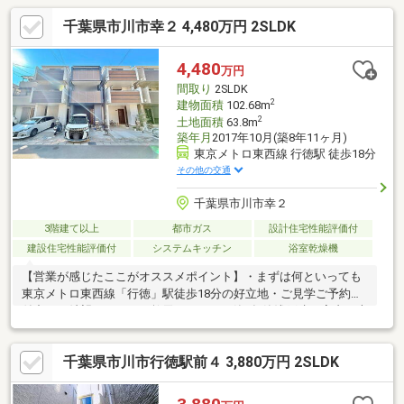
千葉県市川市幸２ 4,480万円 2SLDK
4,480
万円
間取り
2SLDK
2
建物面積
102.68m
2
土地面積
63.8m
築年月
2017年10月(築8年11ヶ月)
東京メトロ東西線 行徳駅 徒歩18分
その他の交通
千葉県市川市幸２
3階建て以上
都市ガス
設計住宅性能評価付
建設住宅性能評価付
システムキッチン
浴室乾燥機
【営業が感じたここがオススメポイント】・まずは何といっても
東京メトロ東西線「行徳」駅徒歩18分の好立地・ご見学ご予約受
付中！ご希望の日程をご教示ください・築9年築浅戸建。室内は大
変きれいにお使いいただいております・前面道路は車通りの少な
い安心安全な住環境・玄関を開けると広々ホールが気持ちいい空
千葉県市川市行徳駅前４ 3,880万円 2SLDK
間・各お部屋の広さは十分確保しており、収納スペースは充実・2
階リビングフロアは19帖超えの家具の配置がしやすい間取りです
【生活環境良好な住環境】下町風情を感じる行徳エリア。都心に