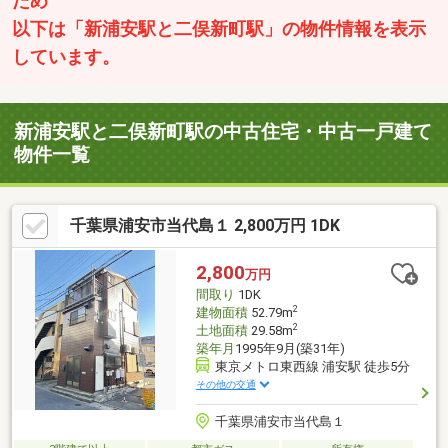
ため
以下は「新浦安駅と二俣新町駅」の物件情報を表示
しています。
新浦安駅と二俣新町駅の中古住宅・中古一戸建て
物件一覧
千葉県浦安市当代島１ 2,800万円 1DK
2,800
万円
間取り
1DK
2
建物面積
52.79m
2
土地面積
29.58m
築年月
1995年9月(築31年)
東京メトロ東西線 浦安駅 徒歩5分
その他の交通
千葉県浦安市当代島１