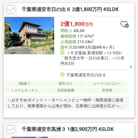
ム履歴【2023年】浴室ポップアップ水栓・空調ドレン修理【2018
千葉県浦安市日の出６ 2億1,800万円 4SLDK
年】玄関・居間・階段・浴室・廊下照明交換【2015年】1階和室
改修、コンロ工事、ベースライト交換【2009年】面格子取付工事
他■ ご希望の住まい探しをお手伝いします ━━━━━・・・物件
2億1,800
万円
の詳細・ご相談はお気軽にお問い合わせください。
間取り
4SLDK
2
建物面積
171.67m
2
土地面積
213.34m
築年月
2018年5月(築8年4ヶ月)
ＪＲ京葉線 新浦安駅 バス10分/
「順天堂大学・日の出東口」バス停
停歩2分
千葉県浦安市日の出６
2階建て
都市ガス
ルーフバルコニー
システムキッチン
浴室乾燥機
所有権
～おすすめポイント～・オーシャンビュー物件・南西道路に接道
しており、南東通路からは海が望め、北東側には緑道が広がって
いるため陽当たり良好です。・平成30年5月築、トヨタホーム(株)
施工の長期優良注文戸建。・カースペース2台・海を望めるルーフ
バルコニー・約33.2畳のLDKに備付食器棚、備付テレビボード・1
千葉県浦安市高洲３ 1億2,900万円 4SLDK
階約5.9畳、約6.4畳の洋室は「2ドア1ルーム」 ※間仕切りをし
て、2つの独立したお部屋として利用も可能・約9.5畳の主寝室に