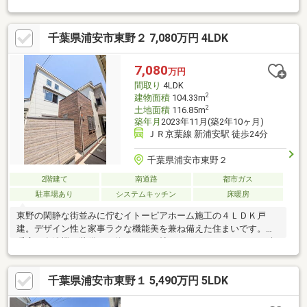
とりを。18帖の広々リビング。家族の会話が自然と弾む開放的な
住空間。住宅性能評価書において、7項目の最高等級を取得。国が
千葉県浦安市東野２ 7,080万円 4LDK
認めた安心と性能が宿る家。北東角地の開放感。陽光と風が収納
にも、秘密基地にも。暮らしの幅を広げるロフト付きの家。通り
抜ける浦安の邸宅。
7,080
万円
間取り
4LDK
2
建物面積
104.33m
2
土地面積
116.85m
築年月
2023年11月(築2年10ヶ月)
ＪＲ京葉線 新浦安駅 徒歩24分
千葉県浦安市東野２
2階建て
南道路
都市ガス
駐車場あり
システムキッチン
床暖房
東野の閑静な街並みに佇むイトーピアホーム施工の４ＬＤＫ戸
建。デザイン性と家事ラクな機能美を兼ね備えた住まいです。床
暖房や食洗機を装備した約１８．４帖のＬＤＫからフラットに続
く中庭テラスは、外からの視線が気になりにくく開放感をプラ
ス。室内にゴミを溜めない専用ゴミ箱や、１．９帖の大型ＷＩ
千葉県浦安市東野１ 5,490万円 5LDK
Ｃ、シューズインクロークなど充実の収納力で室内も片付きま
す。２階洋室１は最大天井高約３．６ｍの勾配天井がゆとりを演
出する特別な空間。光が降り注ぐ２階ホールのカウンター付きス