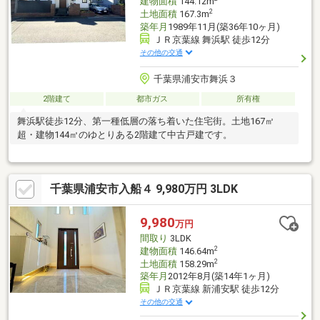
建物面積
144.12m
2
土地面積
167.3m
築年月
1989年11月(築36年10ヶ月)
ＪＲ京葉線 舞浜駅 徒歩12分
その他の交通
千葉県浦安市舞浜３
2階建て
都市ガス
所有権
舞浜駅徒歩12分、第一種低層の落ち着いた住宅街。土地167㎡
超・建物144㎡のゆとりある2階建て中古戸建です。
千葉県浦安市入船４ 9,980万円 3LDK
9,980
万円
間取り
3LDK
2
建物面積
146.64m
2
土地面積
158.29m
築年月
2012年8月(築14年1ヶ月)
ＪＲ京葉線 新浦安駅 徒歩12分
その他の交通