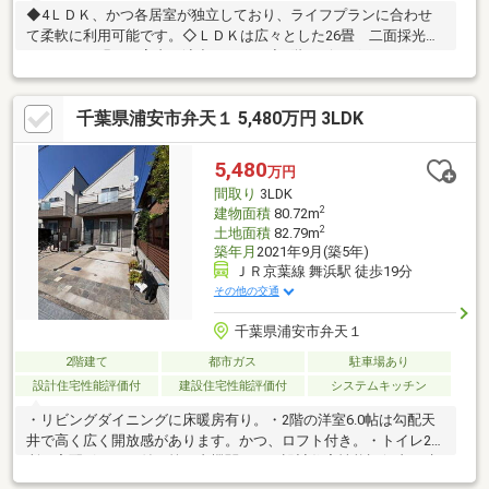
◆4ＬＤＫ、かつ各居室が独立しており、ライフプランに合わせ
て柔軟に利用可能です。◇ＬＤＫは広々とした26畳 二面採光と
なっており明るい室内を演出します。◆1階リビングからつなが
る家事室は広く取れており、料理・お洗濯等の導線が便利です。
◇玄関には広々としたシューズインクローゼット ゴルフバッ
千葉県浦安市弁天１ 5,480万円 3LDK
ク・キャリーケース・ベビーカー置場等、様々な用途に利用可能
です。◆2階は各居室が独立しており、それぞれのお部屋が二面
採光、かつ各居室に収納があります。◇2階部分に約2.4畳の納戸
5,480
万円
／約8.3畳の洋室にはウォークインクローゼット等、収納力に優れ
間取り
3LDK
る間取です。◆カースペース2台分あり(車種による制限あり)
2
建物面積
80.72m
2
土地面積
82.79m
築年月
2021年9月(築5年)
ＪＲ京葉線 舞浜駅 徒歩19分
その他の交通
千葉県浦安市弁天１
2階建て
都市ガス
駐車場あり
設計住宅性能評価付
建設住宅性能評価付
システムキッチン
・リビングダイニングに床暖房有り。・2階の洋室6.0帖は勾配天
井で高く広く開放感があります。かつ、ロフト付き。・トイレ2ヶ
所・宅配ボックス付き第三者機関による設計住宅性能評価書・建
設住宅性能評価書もあり安心です。まずはお気軽にご見学いかが