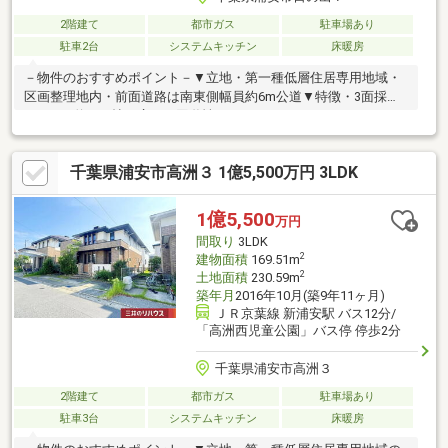
2階建て
都市ガス
駐車場あり
駐車2台
システムキッチン
床暖房
－物件のおすすめポイント－▼立地・第一種低層住居専用地域・
区画整理地内・前面道路は南東側幅員約6m公道▼特徴・3面採光
のLDKは約25.2帖の広さ・回遊性のあるアイランドキッチン、四
つ口コンロを採用・コミュニケーションを育むリビング階段・
WIC2箇所・屋根裏収納など収納豊富・玄関は2WAY、生活動線良
千葉県浦安市高洲３ 1億5,500万円 3LDK
好・地盤を強固にする液状化対策工事済・2台駐車可能(車種によ
る)▼設備・太陽光発電システム・床暖房(LD)・食洗機・浴室乾燥
機・2ボウルの洗面台■ ご希望の住まい探しをお手伝いします
1億5,500
万円
━━━━━・・・物件の詳細・ご相談はお気軽にお問い合わせく
間取り
3LDK
ださい。
2
建物面積
169.51m
2
土地面積
230.59m
築年月
2016年10月(築9年11ヶ月)
ＪＲ京葉線 新浦安駅 バス12分/
「高洲西児童公園」バス停 停歩2分
千葉県浦安市高洲３
2階建て
都市ガス
駐車場あり
駐車3台
システムキッチン
床暖房