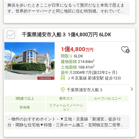
舞浜を歩いたときここが日常になるって贅沢だなと本気で思えま
す。世界的テーマパークと同じ地区に住む特別感。それでいてベ
イエリア浦安市舞浜はリゾートの空気がそのまま生活に溶け込む
街です。朝の散歩でも夜の帰り道でもふと心が軽くなる日常の一
部になる――これがこのエリアの最大の価値。四季の彩りが豊かで
千葉県浦安市入船３ 1億4,800万円 6LDK
街全体がゆったりと整えられた住環境。楽しさと安らぎが同時に
手に入る舞浜は住むほどに魅力が増すロケーションです。浦安は
ビジネスにもショッピングにも便利で、京葉線・メトロ東西線と
1億4,800
万円
を使い分け、さらには空港へも軽快なアクセスを可能にします。
間取り
6LDK
スーパーや医療施設も近くに。
2
建物面積
214.84m
2
土地面積
168.41m
築年月
2004年7月(築22年2ヶ月)
ＪＲ京葉線 新浦安駅 徒歩12分
千葉県浦安市入船３
3階建て以上
都市ガス
ルーフバルコニー
リフォームリノベーシ
所有権
ョン
－物件のおすすめポイント－▼立地・京葉線「新浦安」徒歩12
分・閑静な住宅地▼特徴・三井ホーム施工・玄関独立型二世帯住
宅(1階+2階の3LDK、2階の3LDK)・3か所にバルコニーを設置・土
地面積約50.94坪、庭付・ガレージ有(車種による)▼室内リフォー