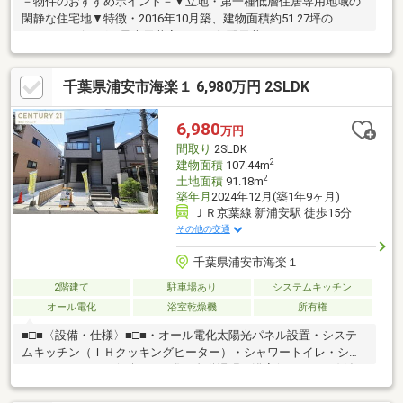
－物件のおすすめポイント－▼立地・第一種低層住居専用地域の
閑静な住宅地▼特徴・2016年10月築、建物面積約51.27坪の
4LDK・リビングは最大天井高3.4mの勾配天井・SC・WIC・パン
トリーなど収納豊富・1階にUB、2階にシャワー室を配置・各階に
トイレ・洗面台有・奥行約3mの南東向きバルコニー・玄関は吹抜
千葉県浦安市海楽１ 6,980万円 2SLDK
け仕様・3台駐車可(車種制限有)▼設備・床暖房(L・D・K)・複層
ガラス▼周辺環境・ワイズマートディスカ高洲店 徒歩5分(約
330m)■ ご希望の住まい探しをお手伝いします ━━━━━・・・
6,980
万円
物件の詳細・ご相談はお気軽にお問い合わせください。
間取り
2SLDK
2
建物面積
107.44m
2
土地面積
91.18m
築年月
2024年12月(築1年9ヶ月)
ＪＲ京葉線 新浦安駅 徒歩15分
その他の交通
千葉県浦安市海楽１
2階建て
駐車場あり
システムキッチン
オール電化
浴室乾燥機
所有権
■□■〈設備・仕様〉■□■・オール電化太陽光パネル設置・システ
ムキッチン（ＩＨクッキングヒーター）・シャワートイレ・シス
テムユニットバス(一坪サイズ)・自動湯張り浴室(セミオート) 追
い焚き保温・洗面化粧台シャンプードレッサー・24時間換気機付