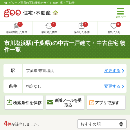
NTTグループ運営の不動産総合サイト goo住宅・不動産
1
0
0
0
最近検索した条件
最近見た物件
保存した条件
お気に入り
市川塩浜駅(千葉県)の中古一戸建て・中古住宅 物
件一覧
駅
変更する
京葉線/市川塩浜
条件
変更する
指定なし
新着メールを受
検索条件を保存
アプリで探す
取る
4
件
が該当しました。