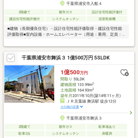
千葉県浦安市入船４
2階建て
都市ガス
設計住宅性能評価付
建設住宅性能評価付
システムキッチン
浴室乾燥機
■建物（長期優良住宅）・設計住宅性能評価取得・建設住宅性能
評価取得■室内設備・ホームエレベーター（用途：乗用、定員：
２名、積載量：１５０ｋｇ）・浴室換気乾燥機・屋上・電動シャ
ッター・全館空調システム（快適エアリー）・各居室に収納スペ
ース・階段下収納・トイレ ２箇所■立地・南東向き、日当たり
千葉県浦安市舞浜３ 1億500万円 5SLDK
がよい区画・京葉線「新浦安」駅徒歩１２分、駅まで平坦な道の
りで行き来が出来ます■周辺環境京葉線「舞浜」駅まで徒歩距離
４，７００ｍ
1億500
万円
間取り
5SLDK
2
建物面積
133.99m
2
土地面積
164.93m
築年月
2011年10月(築14年11ヶ月)
ＪＲ京葉線 舞浜駅 徒歩12分
その他の交通
千葉県浦安市舞浜３
2階建て
都市ガス
駐車場あり
駐車2台
システムキッチン
床暖房