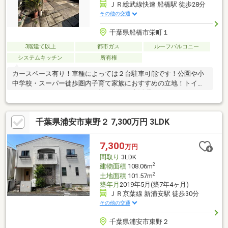
ＪＲ総武線快速 船橋駅 徒歩28分
その他の交通
千葉県船橋市栄町１
3階建て以上
都市ガス
ルーフバルコニー
システムキッチン
所有権
カースペース有り！車種によっては２台駐車可能です！公園や小
中学校・スーパー徒歩圏内子育て家族におすすめの立地！トイレ
は１Ｆ・２Ｆにございます。忙しい朝も大活躍です！
千葉県浦安市東野２ 7,300万円 3LDK
7,300
万円
間取り
3LDK
2
建物面積
108.06m
2
土地面積
101.57m
築年月
2019年5月(築7年4ヶ月)
ＪＲ京葉線 新浦安駅 徒歩30分
その他の交通
千葉県浦安市東野２