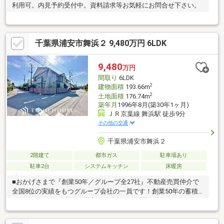
利用可。内見予約受付中。資料請求等お気軽にお問合せ下さい。
千葉県浦安市舞浜２ 9,480万円 6LDK
9,480
万円
間取り
6LDK
2
建物面積
193.66m
2
土地面積
176.74m
築年月
1996年8月(築30年1ヶ月)
ＪＲ京葉線 舞浜駅 徒歩9分
その他の交通
千葉県浦安市舞浜２
2階建て
都市ガス
駐車場あり
駐車2台
システムキッチン
床暖房
■おかげさまで『創業50年／グループ全27社』不動産売買仲介で
全国8位の実績をもつグループ会社の一員です！創業50年の蓄積
されたノウハウを基にご購入・ご売却・お買替え全てをサポート
致します！■独自のFP相談【未来カレンダー】住宅購入の資金計
画は未来を見据えて立てなければいけません。漠然とした不安や