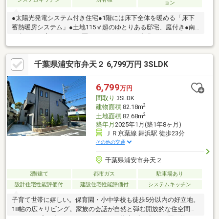
ョン
●太陽光発電システム付き住宅●1階には床下全体を暖める「床下
蓄熱暖房システム」●土地115㎡超のゆとりある邸宅、庭付き●南
西向き、日当たりがよい区画●カースペース1台分あり●リフォー
ム内容（2026年8月完了予定）・システムキッチン交換・ユニッ
トバス交換・トイレ交換・洗面化粧台交換・全部屋クロス張替・
千葉県浦安市弁天２ 6,799万円 3SLDK
給湯器交換・インターホン交換・スイッチ・コンセント交換・居
室照明新規取付・ホスクリーン交換・エアコン1台取り付け●ライ
フインフォメーション高洲中央公園まで約180ｍオーケー 新浦安
6,799
万円
店まで約440mワイズマート高洲店まで約300ｍ
間取り
3SLDK
2
建物面積
82.18m
2
土地面積
82.68m
築年月
2025年1月(築1年8ヶ月)
ＪＲ京葉線 舞浜駅 徒歩23分
その他の交通
千葉県浦安市弁天２
2階建て
都市ガス
駐車場あり
設計住宅性能評価付
建設住宅性能評価付
システムキッチン
子育て世帯に嬉しい。保育園・小中学校も徒歩5分以内の好立地。
18帖の広々リビング。家族の会話が自然と弾む開放的な住空間。
アクロスプラザ・ライフガーデンまで徒歩3分。毎日の買い物にゆ