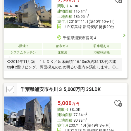
万円
ング、お子様のプール等楽しみ方は多種多様■1階2階に可動式ル
間取り
4LDK
ーバー付き雨戸
2
建物面積
116.1m
2
土地面積
186.95m
築年月
2015年11月(築10年10ヶ月)
ＪＲ京葉線 新浦安駅 徒歩20分
千葉県浦安市富岡４
2階建て
都市ガス
駐車場あり
システムキッチン
床暖房
浴室乾燥機
◇2015年11月築 ４ＬＤＫ／延床面積116.10m2(約35.12坪)の建
物◆2階リビング、両面採光のため明るい室内を演出します。◇
食器洗浄乾燥機付きキッチン◆浴室には浴室換気乾燥機付き◇一
部の雨戸に電動シャッター採用◆全室に床暖房◇キッチン・浴
室・洗面室に窓があり、換気良好です。◆各居室5畳以上かつ収
千葉県浦安市今川３ 5,000万円 3SLDK
納があり、使いやすい間取りです。◇1階洋室部分はおしゃれな
小上がり畳になっており、収納もございます。◆ホームエレベー
ターがあり、1、2階の行き来が楽にできます。◇屋上は広々とし
5,000
万円
たルーフバルコニーで、水栓・コンセント・スポットライトもあ
間取り
3SLDK
り多種多様な用途に利用可能です。
2
建物面積
77.34m
2
土地面積
80.33m
築年月
2007年1月(築19年8ヶ月)
ＪＲ京葉線 新浦安駅 徒歩21分