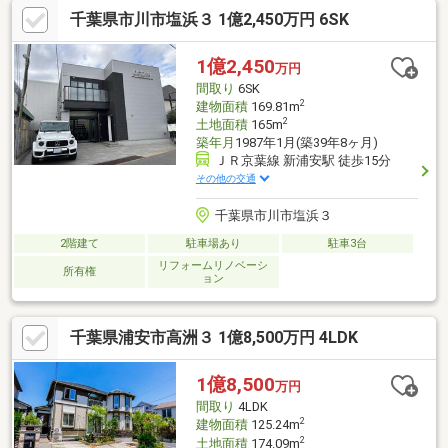
【予約制】内覧会事前にご予約をお願い致します。平日の相談も
千葉県市川市塩浜３ 1億2,450万円 6SK
承ります。ご希望の時間帯枠にて承ります。---ご予約24時間受付
中---些細な事でも不安があれば、お気軽に相談ください。
1億2,450
万円
間取り
6SK
2
建物面積
169.81m
2
土地面積
165m
築年月
1987年1月(築39年8ヶ月)
ＪＲ京葉線 新浦安駅 徒歩15分
その他の交通
千葉県市川市塩浜３
2階建て
駐車場あり
駐車3台
リフォームリノベーシ
所有権
ョン
千葉県浦安市高洲３ 1億8,500万円 4LDK
1億8,500
万円
間取り
4LDK
2
建物面積
125.24m
2
土地面積
174.09m