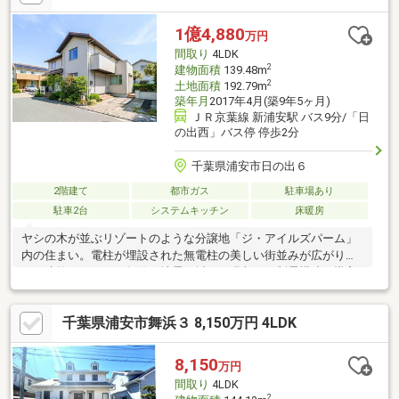
す。ご内見の際は、担当までお気軽にお問合せください。空室の
ため、いつでもご見学できます。ご内見の際は、担当までお気軽
1億4,880
万円
にお問い合わせください。
間取り
4LDK
2
建物面積
139.48m
2
土地面積
192.79m
築年月
2017年4月(築9年5ヶ月)
ＪＲ京葉線 新浦安駅 バス9分/「日
の出西」バス停 停歩2分
千葉県浦安市日の出６
2階建て
都市ガス
駐車場あり
駐車2台
システムキッチン
床暖房
ヤシの木が並ぶリゾートのような分譲地「ジ・アイルズパーム」
内の住まい。電柱が埋設された無電柱の美しい街並みが広がりま
す。建物は２０１７年築、地震の揺れを吸収する制震構造を導入
したパナソニックホームズ施工の２階建です。街区全体に「静的
締固め砂杭工法・SAVEコンポーザー工法」を用いた液状化対策が
千葉県浦安市舞浜３ 8,150万円 4LDK
施されているのも大きな特徴です。敷地は南西・北東・北西公道
に面した開放的な三方角地で、カースペースは２台分を確保（要
サイズ確認）。現在は空室物件となっております。すっきりとし
8,150
万円
た景観に佇む注文仕様の邸宅、実際にお部屋を見てみませんか？
間取り
4LDK
設備保証免責・契約不適合責任免責
2