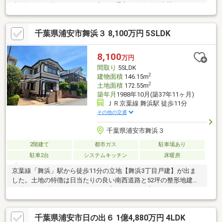
遠隔操作が可能です。またお庭には重宝する自動散水機、ペット
用お湯シャワー付きでペットを飼われる方にもおすすめです（オ
ーナー様はペット・喫煙者・子供は居なかったとの事）。植樹は
千葉県浦安市舞浜３ 8,100万円 5SLDK
毎年専門業者による剪定・高圧洗浄・窓拭きを実施され、住まい
は常に清潔に保たれていて景観を整えてこられました。全室天井
まである特製の扉を採用し、お部屋がより高く見える開放感とス
8,100
万円
タイリッシュを兼ね備えています。〇【お問い合わせ】をclick!!→
間取り
5SLDK
2
建物面積
146.15m
2
土地面積
172.55m
築年月
1988年10月(築37年11ヶ月)
ＪＲ京葉線 舞浜駅 徒歩11分
その他の交通
千葉県浦安市舞浜３
2階建て
都市ガス
駐車場あり
駐車2台
システムキッチン
床暖房
京葉線「舞浜」駅から徒歩11分の立地【舞浜3丁目戸建】が出ま
した。土地の特徴は日当たりの良い南西道路と52坪の整形地建物
の特徴はまず、コンディションが良好で個人の主観はございます
がそのままでもお住まいになれる位綺麗です。また、５ＬＤＫの
146.15㎡の大きな建物でカースペースは2台分ありますので二世帯
千葉県浦安市日の出６ 1億4,880万円 4LDK
でもお住まいになれます。空室のため、いつでもご見学できま