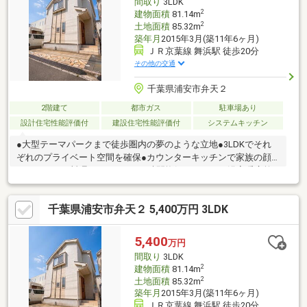
間取り
3LDK
お気軽にお問合せ下さい！
2
建物面積
81.14m
2
土地面積
85.32m
築年月
2015年3月(築11年6ヶ月)
ＪＲ京葉線 舞浜駅 徒歩20分
その他の交通
千葉県浦安市弁天２
2階建て
都市ガス
駐車場あり
設計住宅性能評価付
建設住宅性能評価付
システムキッチン
●大型テーマパークまで徒歩圏内の夢のような立地●3LDKでそれ
ぞれのプライベート空間を確保●カウンターキッチンで家族の顔
をみながらお料理できます。●24時間換気システム、浴室暖房乾
燥機などうれしい設備が充実●おうち時間が充実する、心地よい
ウッドデッキスペース●窓が多く明るい空間、２階にバルコニー
千葉県浦安市弁天２ 5,400万円 3LDK
あり、南東向き●各居室に収納を完備、スッキリ暮らせる空間設
計●嬉しいカースペース有！（普通乗用車1台分）●都市ガス・公
営水道・本下水の安心ライフライン設備●車通りが少なく、安心
5,400
万円
感のあるロケーション●落ち着いた住環境に位置し、子育て世帯
間取り
3LDK
にもおすすめの住環境
2
建物面積
81.14m
2
土地面積
85.32m
築年月
2015年3月(築11年6ヶ月)
ＪＲ京葉線 舞浜駅 徒歩20分