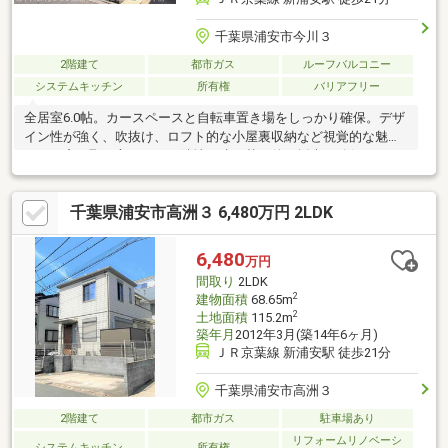
千葉県浦安市今川３
2階建て
都市ガス
ルーフバルコニー
システムキッチン
所有権
バリアフリー
全居室6.0帖。カースペースと自転車置き場をしっかり確保。デザ
イン性が強く、吹抜け、ロフト的な小屋裏収納など視覚的な魅力
あり。窓の取り方がよく、隣地の建て替え後も採光が確保されて
います。浦安はビジネスにもショッピングにも便利で、京葉線・
メトロ東西線とを使い分け、さらには空港へも軽快なアクセスを
千葉県浦安市高洲３ 6,480万円 2LDK
可能にします。スーパーや医療施設も近くに。●〇予約制内覧会
開催中【事前にご予約下さい】直ぐ見れます！火曜日水曜日も営
業中！【お問合せ】crick♪→
6,480
万円
間取り
2LDK
2
建物面積
68.65m
2
土地面積
115.2m
築年月
2012年3月(築14年6ヶ月)
ＪＲ京葉線 新浦安駅 徒歩21分
千葉県浦安市高洲３
2階建て
都市ガス
駐車場あり
リフォームリノベーシ
システムキッチン
所有権