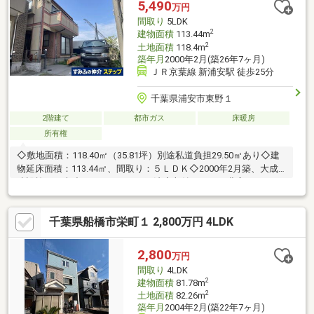
5,490
万円
タディコーナーは在宅ワークに重宝します。外水栓付きのルーフ
間取り
5LDK
バルコニーはお布団干しもラクラク。収納豊富で家族の荷物もス
2
建物面積
113.44m
ッキリ収まる邸宅。
2
土地面積
118.4m
築年月
2000年2月(築26年7ヶ月)
ＪＲ京葉線 新浦安駅 徒歩25分
千葉県浦安市東野１
2階建て
都市ガス
床暖房
所有権
◇敷地面積：118.40㎡（35.81坪）別途私道負担29.50㎡あり◇建
物延床面積：113.44㎡、間取り：５ＬＤＫ◇2000年2月築、大成
建設施工、木造ツーバイフォー工法◇収納スペース豊富にありま
す（各部屋収納＋屋根裏＋キッチン床下）◇カースペースあり
（車種によります）◇ＬＤに床暖房装備、ペアガラス、追い炊き
千葉県船橋市栄町１ 2,800万円 4LDK
機能付バス（1616サイズ）
2,800
万円
間取り
4LDK
2
建物面積
81.78m
2
土地面積
82.26m
築年月
2004年2月(築22年7ヶ月)