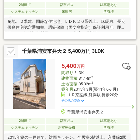
2階建て
都市ガス
駐車場あり
システムキッチン
床暖房
所有権
角地、２階建、閑静な住宅地、ＬＤＫ２０畳以上、床暖房、長期
優良住宅認定通知書、瑕疵保険（国交省指定）保証利用可、即引
渡可、２沿線以上利用可、スーパー 徒歩10分以内、システムキッ
チン、全居室収納、総合病院 徒歩10分以内、整形地、対面式キッ
チン、セキュリティ充実、EV車充電設備、３面採光、トイレ２ヶ
千葉県浦安市弁天２ 5,400万円 3LDK
所、浴室１坪以上、南面バルコニー、温水洗浄便座、南庭、ＴＶ
モニタ付インターホン、パントリー（食器・食品の収納庫）、全
居室６畳以上、都市ガス、シューズインクローク、小学校 徒歩10
5,400
万円
分以内、平坦地、全室東南向き、ビルトインガレージ
間取り
3LDK
2
建物面積
81.14m
2
土地面積
85.32m
築年月
2015年3月(築11年6ヶ月)
ＪＲ京葉線 舞浜駅 徒歩20分
その他の交通
千葉県浦安市弁天２
2階建て
都市ガス
駐車場あり
システムキッチン
浴室乾燥機
所有権
2015年築の一戸建て。対面キッチン。全居室6帖以上。京葉線2駅