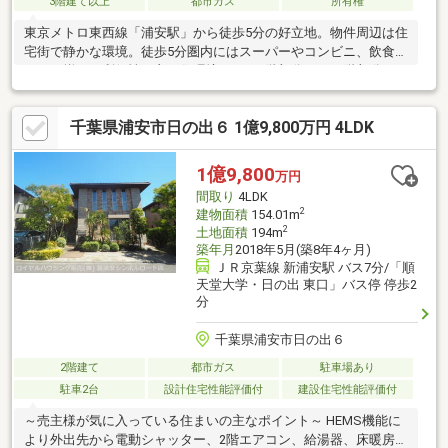
3階建て以上
都市ガス
所有権
東京メトロ東西線「浦安駅」から徒歩5分の好立地。物件周辺は住
宅街で静かな環境。徒歩5分圏内にはスーパーやコンビニ、飲食店
などが揃った利便性の良い住環境です。1階部分と2・3階部分の
二世帯住宅タイプ。自己居住用にも賃貸用にもご利用可能です。
千葉県浦安市日の出６ 1億9,800万円 4LDK
1億9,800
万円
間取り
4LDK
2
建物面積
154.01m
2
土地面積
194m
築年月
2018年5月(築8年4ヶ月)
ＪＲ京葉線 新浦安駅 バス7分/「順
天堂大学・日の出 東口」バス停 停歩2
分
千葉県浦安市日の出６
2階建て
都市ガス
駐車場あり
駐車2台
設計住宅性能評価付
建設住宅性能評価付
～売主様が気に入っている住まいの主なポイント～ HEMS機能に
より外出先から電動シャッター、2階エアコン、給湯器、床暖房の