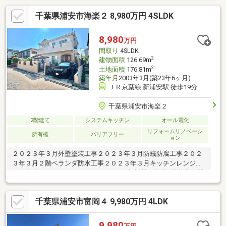
でしょうか。
千葉県浦安市海楽２ 8,980万円 4SLDK
8,980
万円
間取り
4SLDK
2
建物面積
126.69m
2
土地面積
176.81m
築年月
2003年3月(築23年6ヶ月)
ＪＲ京葉線 新浦安駅 徒歩19分
千葉県浦安市海楽２
2階建て
システムキッチン
オール電化
リフォームリノベーシ
所有権
バリアフリー
ョン
２０２３年３月外壁塗装工事２０２３年３月防蟻防腐工事２０２
３年３月２階ベランダ防水工事２０２３年３月キッチンレンジフ
ード交換■フローリングにはこだわりの無垢材を使用■天井高は開
放感のある265センチ■幅が広く余裕のある階段に設計■バスルー
ムは広々した1坪タイプ■窓が多く明るく風通しの良い設計■広め
千葉県浦安市富岡４ 9,980万円 4LDK
のバルコニーは開放感あり■収納にとことん拘って設計。階段下
収納は奥行２ｍ以上■大切な愛車も安心の門扉付きカースペース■
電動自転車も安心の屋根付き駐輪場■広々したお庭ではガーデニ
9,980