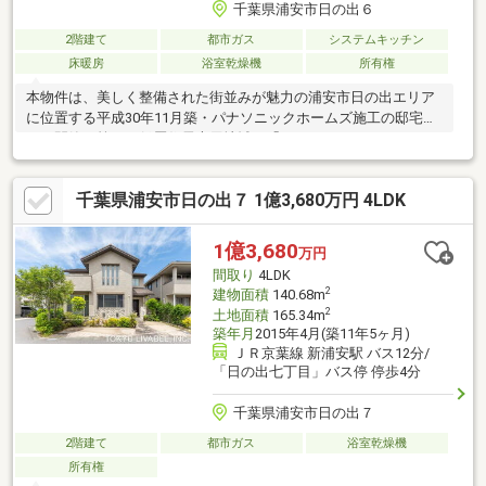
千葉県浦安市日の出６
2階建て
都市ガス
システムキッチン
床暖房
浴室乾燥機
所有権
本物件は、美しく整備された街並みが魅力の浦安市日の出エリア
に位置する平成30年11月築・パナソニックホームズ施工の邸宅で
す。閑静な第一種低層住居専用地域の「THE ISLES COAST
COUNTY」街区内に佇み国の基準をクリアした「長期優良住宅」
認定を取得しており、確かな基本性能を備えた安心の住まいで
千葉県浦安市日の出７ 1億3,680万円 4LDK
す。■ スムーズな生活・家事動線と圧倒的な収納力日々の暮らし
やすさを追求した間取りも特長です。約6.4帖の2WAYウォークイ
ンクローゼットや、玄関周りをすっきり保てるシューズインクロ
1億3,680
万円
ーゼットなど適材適所に豊富な収納を確保しています。
間取り
4LDK
2
建物面積
140.68m
2
土地面積
165.34m
築年月
2015年4月(築11年5ヶ月)
ＪＲ京葉線 新浦安駅 バス12分/
「日の出七丁目」バス停 停歩4分
千葉県浦安市日の出７
2階建て
都市ガス
浴室乾燥機
所有権