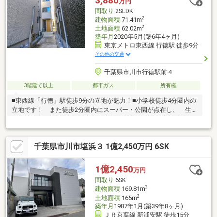
3,880
万円
近いながら落ち着いた街の雰囲気があり、それでいて駅周辺には
間取り
2SLDK
飲食店が多く、食事に便利な点もうれしいポイント
2
建物面積
71.41m
2
土地面積
62.02m
築年月
2020年5月(築6年4ヶ月)
東京メトロ東西線 行徳駅 徒歩9分
その他の交通
千葉県市川市行徳駅前４
3階建て以上
都市ガス
所有権
■東西線「行徳」駅徒歩9分の立地が魅力！■小学校徒歩4分圏内の
立地です！ また徒歩2分圏内にスーパー・公園が点在し、 生活
利便性の高さが魅力です●市川市立新浜小学校・・・徒歩4分(約
264m)●市川市立第七中学校・・・徒歩14分(約1101m)●東根公
園・・・・・・・・徒歩2分(約140m)●行徳中央病院・・・・・・
千葉県市川市塩浜３ 1億2,450万円 6SK
徒歩6分(約415m)●西友新浜店・・・・・・・徒歩2分(約131m)●
ファミリーマート市川入船店・・・徒歩5分(約332m)●セブンイレ
ブン市川行徳駅南店・・徒歩7分(約559m)
1億2,450
万円
間取り
6SK
2
建物面積
169.81m
2
土地面積
165m
築年月
1987年1月(築39年8ヶ月)
ＪＲ京葉線 新浦安駅 徒歩15分