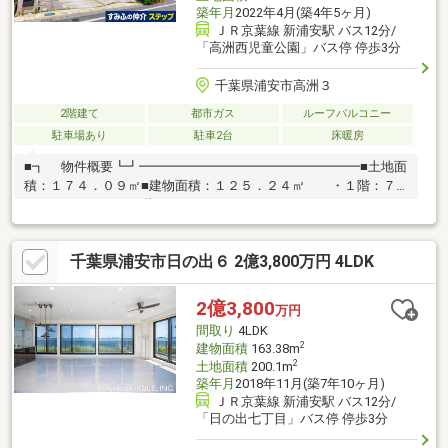
築年月
2022年4月(築4年5ヶ月)
ＪＲ京葉線 新浦安駅 バス12分/
「高洲西児童公園」バス停 停歩3分
千葉県浦安市高洲３
2階建て
都市ガス
ルーフバルコニー
駐車場あり
駐車2台
床暖房
■┓ 物件概要┗┛━━━━━━━━━━━━━━━━━■土地面
積：１７４．０９㎡■建物面積：１２５．２４㎡ ・１階：７
１．２１㎡ ・２階：５４．０３㎡
千葉県浦安市日の出６ 2億3,800万円 4LDK
2億3,800
万円
間取り
4LDK
2
建物面積
163.38m
2
土地面積
200.1m
築年月
2018年11月(築7年10ヶ月)
ＪＲ京葉線 新浦安駅 バス12分/
「日の出七丁目」バス停 停歩3分