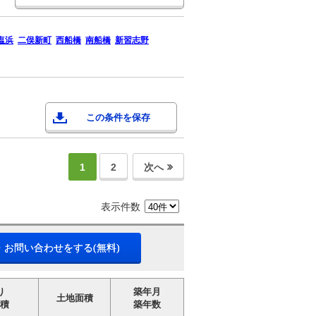
塩浜
二俣新町
西船橋
南船橋
新習志野
この条件を保存
1
2
次へ
表示件数
・お問い合わせをする(無料)
り
築年月
土地面積
積
築年数