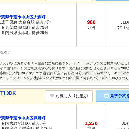
千葉県千葉市中央区大森町
980
京成千原線 大森台駅 徒歩7分
3LD
ＪＲ京葉線 蘇我駅 徒歩29分
万円
76.14
ＪＲ内房線 蘇我駅 徒歩29分
有権
ナカジツにおまかせ！～豊富な実績に基づき、リフォームプランのご提案もいたし
か？住宅ローンのご相談も承っております！お気軽にお問合せくださいませ☆□■周辺
約2分／約120ｍマルエツ 蘇我南町店／徒歩約24分／約1900ｍマツモトキヨシpetit
ファミリークリニック／徒歩約7分／約550ｍ前藤公園／徒歩約7分／約500ｍひまわり
円 3DK
見学予約
お気に入りに追加
千葉県千葉市中央区浜野町
1,230
ＪＲ内房線 浜野駅 徒歩7分
3D
ＪＲ内房線 八幡宿駅 徒歩26分
万円
52.16