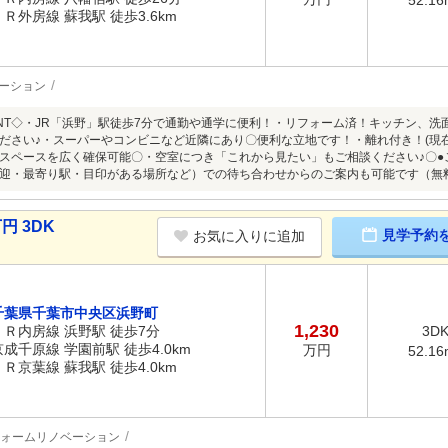
ＪＲ外房線 蘇我駅 徒歩3.6km
ーション
INT◇・JR「浜野」駅徒歩7分で通勤や通学に便利！・リフォーム済！キッチン、
ださい♪・スーパーやコンビニなど近隣にあり〇便利な立地です！・離れ付き！(現
スペースを広く確保可能〇・空室につき「これから見たい」もご相談ください♪〇●
迎・最寄り駅・目印がある場所など）での待ち合わせからのご案内も可能です（無
円 3DK
見学予約
お気に入りに追加
千葉県千葉市中央区浜野町
1,230
ＪＲ内房線 浜野駅 徒歩7分
3D
京成千原線 学園前駅 徒歩4.0km
万円
52.16
ＪＲ京葉線 蘇我駅 徒歩4.0km
ォームリノベーション