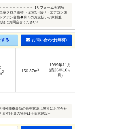
＝＝＝＝＝＝＝＝＝＝【リフォーム実施項
全室クロス張替 ・全室CF貼り・エアコン設
ードアホン交換◆月々のお支払いが家賃並
気軽にお問合せください♪
をする
お問い合わせ(無料)
1999年11月
K
2
(築26年10ヶ
150.87m
2
m
月)
も利用可能※最新の販売状況は弊社にお問合せ
きます!千葉の物件は千葉東建設へ！