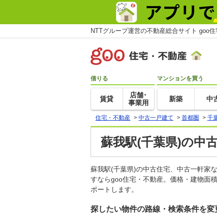
NTTグループ運営の不動産総合サイト goo
借りる
マンションを買う
店舗･
賃貸
新築
中
事業用
住宅・不動産
>
中古一戸建て
>
首都圏
>
千
蘇我駅(千葉県)の中
蘇我駅(千葉県)の中古住宅、中古一軒
すならgoo住宅・不動産。価格・建物面
ポートします。
探したい物件の路線・検索条件を変