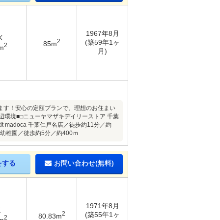
1967年8月
K
2
(築59年1ヶ
85m
2
m
月)
ます！安心の定額プランで、理想のお住まい
環境■□ニューヤマザキデイリーストア 千葉
 madoca 千葉仁戸名店／徒歩約11分／約
幼稚園／徒歩約5分／約400ｍ
をする
お問い合わせ(無料)
1971年8月
K
2
(築55年1ヶ
80.83m
2
m