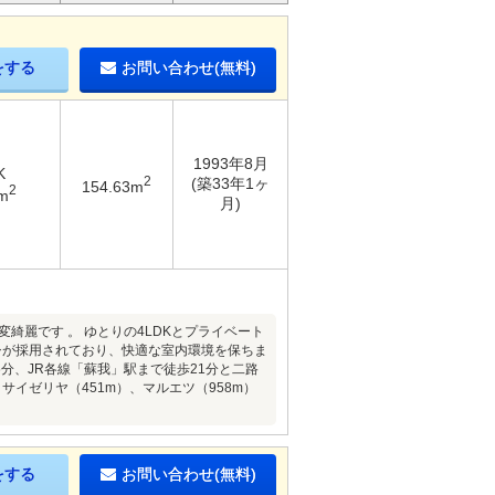
をする
お問い合わせ(無料)
1993年8月
K
2
(築33年1ヶ
154.63m
2
m
月)
綺麗です 。 ゆとりの4LDKとプライベート
シが採用されており、快適な室内環境を保ちま
6分、JR各線「蘇我」駅まで徒歩21分と二路
サイゼリヤ（451m）、マルエツ（958m）
をする
お問い合わせ(無料)