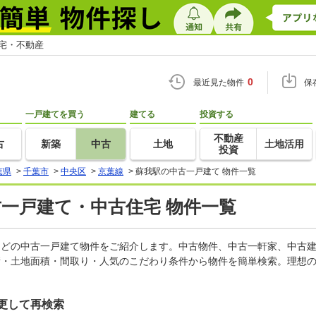
住宅・不動産
0
最近見た物件
保
一戸建てを買う
建てる
投資する
不動産
古
新築
中古
土地
土地活用
投資
葉県
>
千葉市
>
中央区
>
京葉線
>
蘇我駅の中古一戸建て 物件一覧
古一戸建て・中古住宅 物件一覧
家などの中古一戸建て物件をご紹介します。中古物件、中古一軒家、中古
積・土地面積・間取り・人気のこだわり条件から物件を簡単検索。理想の
更して再検索