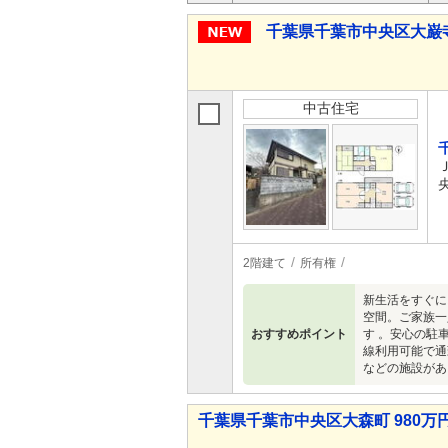
千葉県千葉市中央区大巌寺町 
中古住宅
2階建て
所有権
新生活をすぐに
空間。ご家族一
おすすめポイント
す 。安心の駐
線利用可能で通
などの施設があ
千葉県千葉市中央区大森町 980万円 