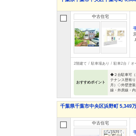
中古住宅
2階建て
駐車場あり
駐車2台
オ
◆２台駐車可（
テナンス歴有り
おすすめポイント
月）◇外壁塗装
線・外房線・内
千葉県千葉市中央区浜野町 5,349万
中古住宅