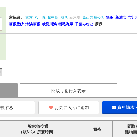
京葉線：
東京
八丁堀
越中島
潮見
新木場
葛西臨海公園
舞浜
新浦安
市川
幕張豊砂
海浜幕張
検見川浜
稲毛海岸
千葉みなと
蘇我
間取り図付き表示
お気に入りに追加
資料請求
所在地/交通
間取
価格
（駅/バス 所要時間）
建物面