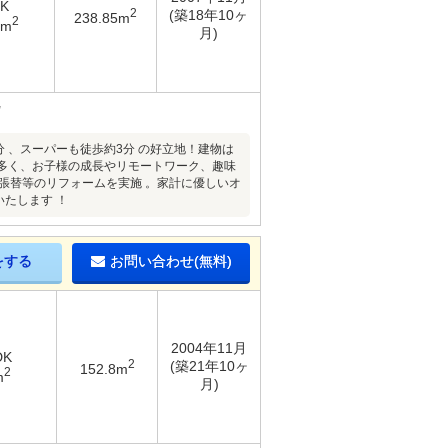
DK
2
(築18年10ヶ
238.85m
2
3m
月)
 、スーパーも徒歩約3分 の好立地！建物は
数が多く、お子様の成長やリモートワーク、趣味
張替等のリフォームを実施 。家計に優しいオ
たします ！
をする
お問い合わせ(無料)
2004年11月
DK
2
(築21年10ヶ
152.8m
2
m
月)