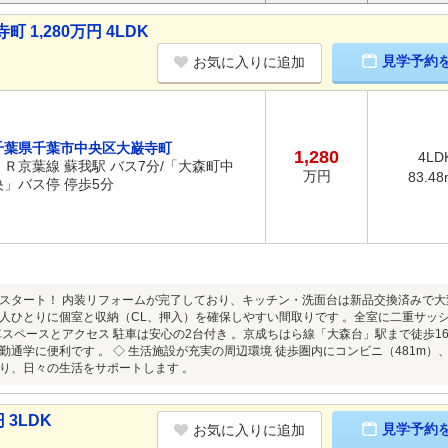
1,280万円 4LDK
見学予約
お気に入りに追加
千葉県千葉市中央区大巌寺町
1,280
4LD
ＪＲ京葉線 蘇我駅 バス7分/「大森町中
万円
83.48
央」バス停 停歩5分
スタート！ 内装リフォームが完了しており、キッチン・洗面台は新品交換済みで大変
人ひとりに個室と収納（CL、押入）を確保しやすい間取りです 。全室に二重サッ
車スペースとアクセス 駐車は安心の2台付き 。京成ちはら線「大森台」駅まで徒歩1
勤通学に便利です 。 ◇ 生活施設が充実の周辺環境 徒歩圏内にコンビニ（481m）、
り、日々の生活をサポートします 。
3LDK
見学予約
お気に入りに追加