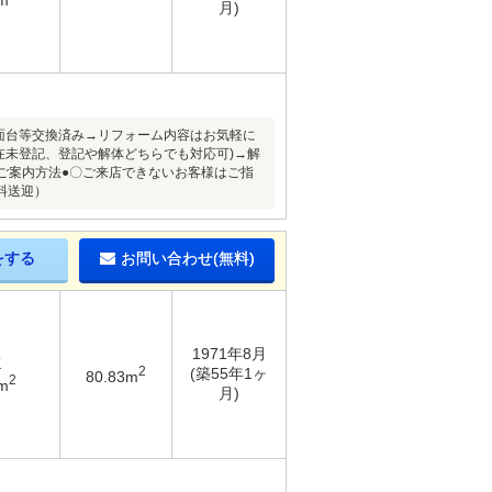
月)
洗面台等交換済み→リフォーム内容はお気軽に
在未登記、登記や解体どちらでも対応可)→解
ご案内方法●〇ご来店できないお客様はご指
料送迎）
をする
お問い合わせ(無料)
1971年8月
K
2
(築55年1ヶ
80.83m
2
m
月)