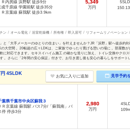
5,349
ＪＲ内房線 浜野駅 徒歩9分
5SL
京成千原線 学園前駅 徒歩35分
万円
150.1
ＪＲ京葉線 蘇我駅 徒歩3.9km
チン
オール電化
浴室乾燥機
所有権
即入居可
リフォームリノベーション
」と「大手メーカーのゆとりの住まい」を叶えませんか？JR「浜野」駅へ徒歩約8分
LDKの大空間 。20帖超の広々LDKは、ご家族でゆったり寛げる憩いの場に 。部屋
軟に対応できます。セキスイハイム施工 の確かな造りに加え、トイレ交換やクロス
す 。さらに「2年間の安心保証」付きで、お引き渡し後も安心の暮らしをサポートい
円 4SLDK
見学予約
お気に入りに追加
千葉県千葉市中央区蘇我３
2,980
4SL
ＪＲ京葉線 蘇我駅 バス7分/「蘇我南」バ
万円
109
ス停 停歩3分