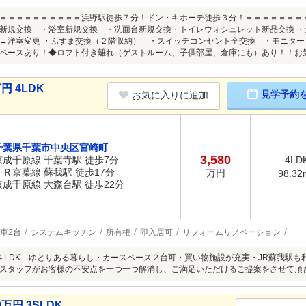
＝＝＝＝＝＝＝＝＝＝浜野駅徒歩７分！ドン・キホーテ徒歩３分！＝＝＝＝＝＝＝
新規交換 ・浴室新規交換 ・洗面台新規交換・トイレウォシュレット新品交換 ・
→洋室変更 ・ふすま交換（２階収納） ・スイッチコンセント全交換 ・モニタ
ペースあり！◆ロフト付き離れ（ゲストルーム、子供部屋、倉庫にも）あり！！お
円 4LDK
見学予約
お気に入りに追加
千葉県千葉市中央区宮崎町
3,580
京成千原線 千葉寺駅 徒歩7分
4LD
ＪＲ京葉線 蘇我駅 徒歩17分
万円
98.32
京成千原線 大森台駅 徒歩22分
車2台
システムキッチン
所有権
即入居可
リフォームリノベーション
４LDK ゆとりある暮らし・カースペース２台可・買い物施設が充実・JR蘇我駅
スタッフがお客様の不安点を一つ一つ解消し、ご満足いただけるご提案をさせて頂
万円 3SLDK