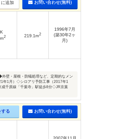
お問い合わせ(無料)
りに追加
1996年7月
DK
2
(築30年2ヶ
219.1m
2
4m
月)
◆外壁・屋根・防蟻処理など、定期的なメン
1年1月）◇シロアリ予防工事（2017年1
京成千原線「千葉寺」駅徒歩8分◇JR京葉
をする
お問い合わせ(無料)
2007年11月