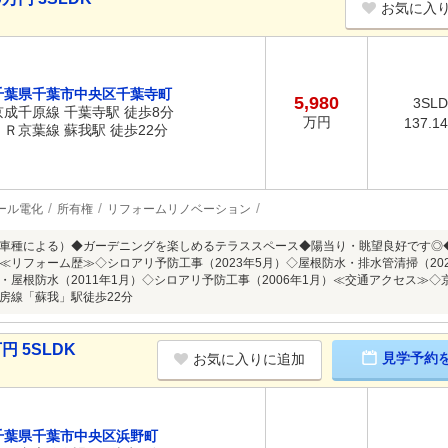
お気に入
千葉県千葉市中央区千葉寺町
5,980
3SL
京成千原線 千葉寺駅 徒歩8分
万円
137.1
ＪＲ京葉線 蘇我駅 徒歩22分
ール電化
所有権
リフォームリノベーション
車種による）◆ガーデニングを楽しめるテラススペース◆陽当り・眺望良好です◎
≪リフォーム歴≫◇シロアリ予防工事（2023年5月）◇屋根防水・排水管清掃（202
・屋根防水（2011年1月）◇シロアリ予防工事（2006年1月）≪交通アクセス≫◇
房線「蘇我」駅徒歩22分
円 5SLDK
見学予約
お気に入りに追加
千葉県千葉市中央区浜野町