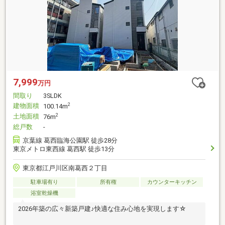
7,999
万円
間取り
3SLDK
建物面積
2
100.14m
土地面積
2
76m
総戸数
-
京葉線 葛西臨海公園駅 徒歩28分
東京メトロ東西線 葛西駅 徒歩13分
東京都江戸川区南葛西２丁目
駐車場有り
所有権
カウンターキッチン
浴室乾燥機
2026年築の広々新築戸建♪快適な住み心地を実現します☆