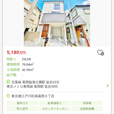
5,180
万円
間取り
2SLDK
建物面積
2
76.84m
土地面積
2
42.95m
総戸数
-
京葉線 葛西臨海公園駅 徒歩22分
東京メトロ東西線 葛西駅 徒歩30分
東京都江戸川区南葛西６丁目
都市ガス
駐車場有り
所有権
即入居可
カウンターキッチン
浴室乾燥機