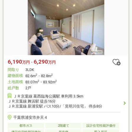
6,190
6,290
万円・
万円
間取り
3LDK
建物面積
2
2
82.6m
・82.8m
土地面積
2
2
83.07m
・83.92m
総戸数
2戸
ＪＲ京葉線 葛西臨海公園駅 車利用 3.5km
ＪＲ京葉線 舞浜駅 徒歩16分
ＪＲ京葉線 新浦安駅 バス10分/「見明川住宅」 停歩8分
千葉県浦安市弁天４
都市ガス
2階建て
設計住宅性能評価付