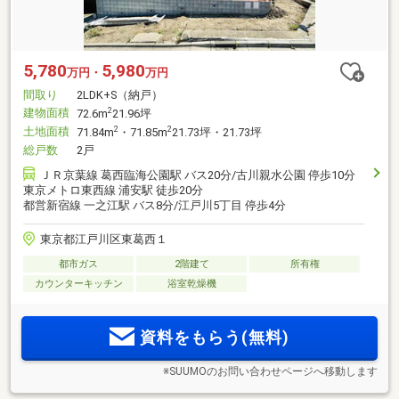
5,780
5,980
万円・
万円
間取り
2LDK+S（納戸）
建物面積
2
72.6m
21.96坪
土地面積
2
2
71.84m
・71.85m
21.73坪・21.73坪
総戸数
2戸
ＪＲ京葉線 葛西臨海公園駅 バス20分/古川親水公園 停歩10分
東京メトロ東西線 浦安駅 徒歩20分
都営新宿線 一之江駅 バス8分/江戸川5丁目 停歩4分
東京都江戸川区東葛西１
都市ガス
2階建て
所有権
カウンターキッチン
浴室乾燥機
資料をもらう(無料)
※SUUMOのお問い合わせページへ移動します