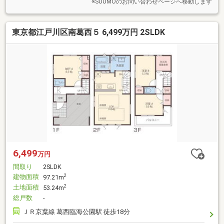
い！
※SUUMOのお問い合わせページへ移動します
東京都江戸川区南葛西５ 6,499万円 2SLDK
6,499
万円
間取り
2SLDK
建物面積
2
97.21m
土地面積
2
53.24m
総戸数
-
ＪＲ京葉線 葛西臨海公園駅 徒歩18分