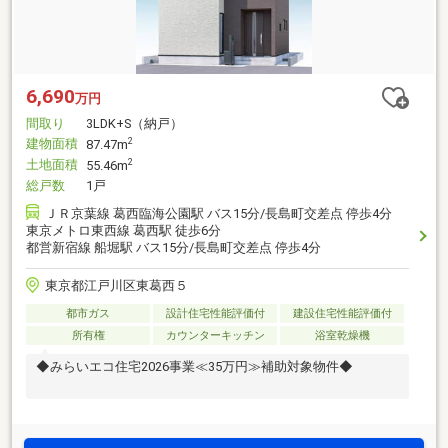
6,690
万円
間取り
3LDK+S（納戸）
建物面積
2
87.47m
土地面積
2
55.46m
総戸数
1戸
ＪＲ京葉線 葛西臨海公園駅 バス15分/長島町交差点 停歩4分
東京メトロ東西線 葛西駅 徒歩6分
都営新宿線 船堀駅 バス15分/長島町交差点 停歩4分
東京都江戸川区東葛西５
都市ガス
設計住宅性能評価付
建設住宅性能評価付
所有権
カウンターキッチン
浴室乾燥機
◆みらいエコ住宅2026事業≪35万円≫補助対象物件◆