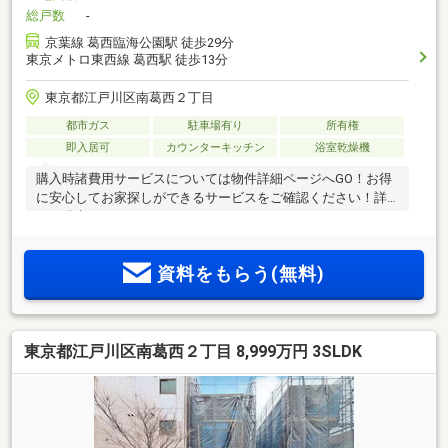
総戸数
-
京葉線 葛西臨海公園駅 徒歩29分
東京メトロ東西線 葛西駅 徒歩13分
東京都江戸川区南葛西２丁目
都市ガス
駐車場有り
所有権
即入居可
カウンターキッチン
浴室乾燥機
購入時諸費用サービスについては物件詳細ページへGO！お得
に安心してお家探しができるサービスをご確認ください！詳
細は備考まで
資料をもらう(無料)
東京都江戸川区南葛西２丁目 8,999万円 3SLDK