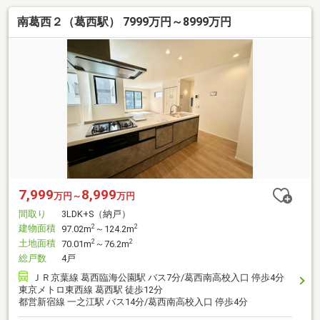
南葛西２（葛西駅） 7999万円～8999万円
7,999
8,999
万円～
万円
間取り
3LDK+S（納戸）
建物面積
2
2
97.02m
～124.2m
土地面積
2
2
70.01m
～76.2m
総戸数
4戸
ＪＲ京葉線 葛西臨海公園駅 バス7分/葛西南高校入口 停歩4分
東京メトロ東西線 葛西駅 徒歩12分
都営新宿線 一之江駅 バス14分/葛西南高校入口 停歩4分