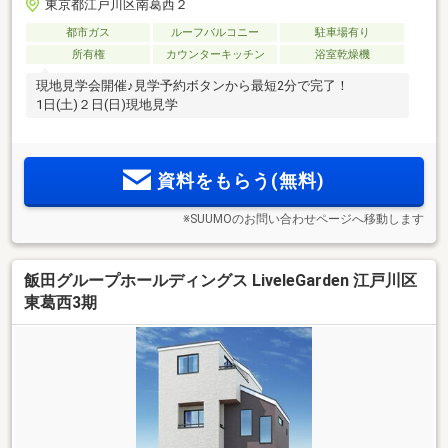
東京都江戸川区南葛西２
都市ガス
ルーフバルコニー
駐車場有り
所有権
カウンターキッチン
浴室乾燥機
現地見学会開催♪見学予約ボタンから最短2分で完了！
1日(土)２日(日)現地見学
資料をもらう(無料)
※SUUMOのお問い合わせページへ移動します
飯田グループホールディングス LiveleGarden 江戸川区
東葛西3期