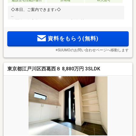
建設住宅性能評価付
所有権
即入居可
◇本日、ご案内できます♪◇
☆閑静な住宅街☆3LDK+ロフトの新築2棟
資料をもらう(無料)
※SUUMOのお問い合わせページへ移動します
東京都江戸川区西葛西８ 8,880万円 3SLDK