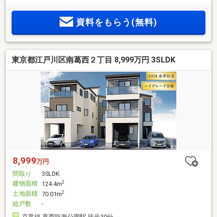
いても分かりやすくご説明致します！
資料をもらう(無料)
東京都江戸川区南葛西２丁目 8,999万円 3SLDK
8,999
万円
間取り
3SLDK
建物面積
2
124.4m
土地面積
2
70.01m
総戸数
-
京葉線 葛西臨海公園駅 徒歩30分