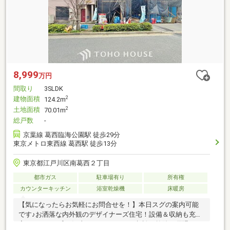
8,999
万円
間取り
3SLDK
建物面積
2
124.2m
土地面積
2
70.01m
総戸数
-
京葉線 葛西臨海公園駅 徒歩29分
東京メトロ東西線 葛西駅 徒歩13分
東京都江戸川区南葛西２丁目
都市ガス
駐車場有り
所有権
カウンターキッチン
浴室乾燥機
床暖房
【気になったらお気軽にお問合せを！】本日スグの案内可能
です♪お洒落な内外観のデザイナーズ住宅！設備＆収納も充
実、こだわり盛り沢山です♪ローンのご相談や控除＆優遇につ