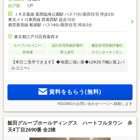
総戸数
1戸
ＪＲ京葉線 葛西臨海公園駅 バス11分/新田住宅 停歩2分
東京メトロ東西線 西葛西駅 徒歩12分
都営新宿線 船堀駅 バス14分/新田住宅 停歩2分
東京都江戸川区西葛西８
ルーフバルコニー
設計住宅性能評価付
建設住宅性能評価付
所有権
即入居可
カウンターキッチン
【本日ご見学できます】◆地震に強い家◆LDK20.75帖♪屋上バ
ルコニー♪
資料をもらう(無料)
※SUUMOのお問い合わせページへ移動します
飯田グループホールディングス ハートフルタウン 弁
天4丁目2690番 全2棟