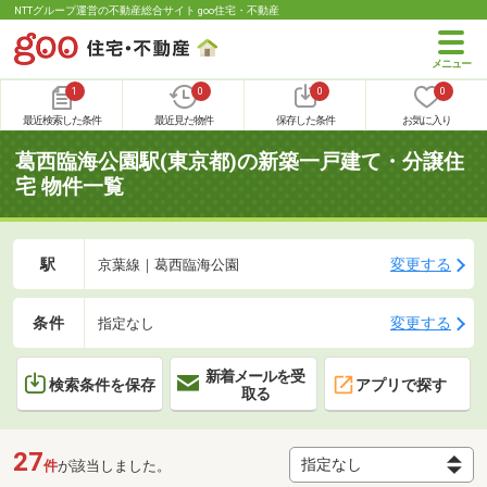
NTTグループ運営の不動産総合サイト goo住宅・不動産
1
0
0
0
最近検索した条件
最近見た物件
保存した条件
お気に入り
葛西臨海公園駅(東京都)の新築一戸建て・分譲住
宅 物件一覧
駅
変更する
京葉線｜葛西臨海公園
条件
変更する
指定なし
新着メールを受
検索条件を保存
アプリで探す
取る
27
件
が該当しました。