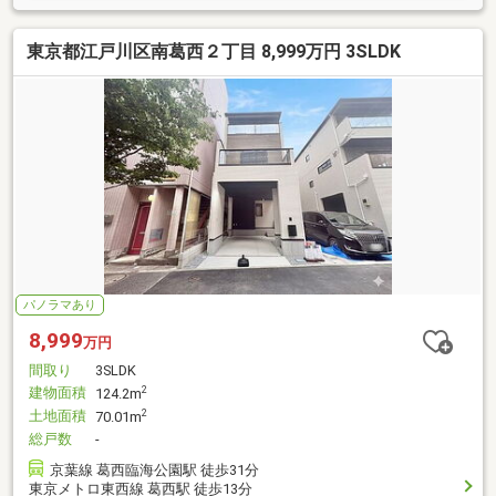
東京都江戸川区南葛西２丁目 8,999万円 3SLDK
パノラマあり
8,999
万円
間取り
3SLDK
建物面積
2
124.2m
土地面積
2
70.01m
総戸数
-
京葉線 葛西臨海公園駅 徒歩31分
東京メトロ東西線 葛西駅 徒歩13分