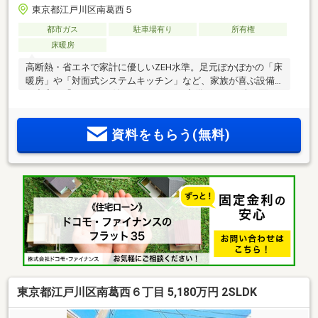
東京都江戸川区南葛西５
都市ガス
駐車場有り
所有権
床暖房
高断熱・省エネで家計に優しいZEH水準。足元ぽかぽかの「床
暖房」や「対面式システムキッチン」など、家族が喜ぶ設備
が充実！「TVモニタ付インターホン」完備で日々の防犯面も
安心です。
資料をもらう(無料)
東京都江戸川区南葛西６丁目 5,180万円 2SLDK