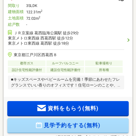
間取り
3SLDK
建物面積
2
122.31m
土地面積
2
72.02m
総戸数
-
ＪＲ京葉線 葛西臨海公園駅 徒歩29分
東京メトロ東西線 西葛西駅 徒歩12分
東京メトロ東西線 葛西駅 徒歩18分
東京都江戸川区西葛西８
都市ガス
ルーフバルコニー
駐車場有り
設計住宅性能評価付
建設住宅性能評価付
所有権
■キッズスペースやベビールームを完備！季節にあわせたフレ
グランスでいい香りのオフィスです！住宅ローンのことや、
街のこと、市況の先行き含めてお伝えさせていただきま
す！！■独自のFP相談【未来カレンダー】住宅購入の資金計画
は未来を見据えて立てなければいけません。漠然とした不安
資料をもらう(無料)
や悩みを『見える化』して幸せな未来へのスタートを切りま
しょう。■業界初の無料アフターサポート【ミラカレCLUB】
『住まい』のご購入はゴールではなく、スタートです。お客
見学予約をする(無料)
様の『住まい』と『暮らし』の安心と安全を守るサービスを
全て無料で提供しています。詳細はお気軽にお問合せ下さ