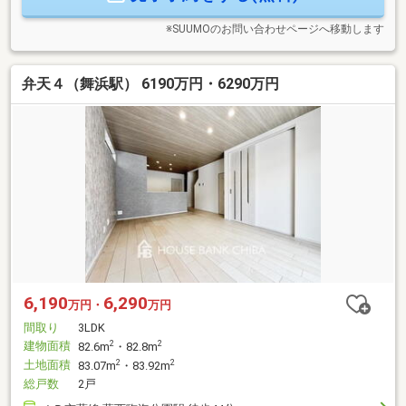
お気軽にお申しつけ下さい。
※SUUMOのお問い合わせページへ移動します
弁天４（舞浜駅） 6190万円・6290万円
6,190
6,290
万円・
万円
間取り
3LDK
建物面積
2
2
82.6m
・82.8m
土地面積
2
2
83.07m
・83.92m
総戸数
2戸