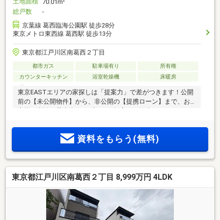
土地面積
2
70.01m
総戸数
-
京葉線 葛西臨海公園駅 徒歩28分
東京メトロ東西線 葛西駅 徒歩13分
東京都江戸川区南葛西２丁目
都市ガス
駐車場有り
所有権
カウンターキッチン
浴室乾燥機
床暖房
東京EASTエリアの家探しは「提案力」で差がつきます！公開
前の【未公開物件】から、非公開の【提携ローン】まで、お
客様の利益を最大化するプロのご提案をお約束！
資料をもらう(無料)
東京都江戸川区南葛西２丁目 8,999万円 4LDK