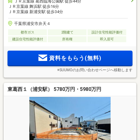
ＪＲ京葉線 葛西臨海公園駅 徒歩44分
ＪＲ京葉線 舞浜駅 徒歩16分
ＪＲ京葉線 新浦安駅 徒歩34分
千葉県浦安市弁天４
都市ガス
2階建て
設計住宅性能評価付
建設住宅性能評価付
所有権
即入居可
資料をもらう(無料)
※SUUMOのお問い合わせページへ移動します
東葛西１（浦安駅） 5780万円・5980万円