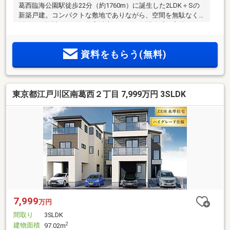
葛西臨海公園駅徒歩22分（約1760m）に誕生した2LDK＋Sの
新築戸建。コンパクトな敷地でありながら、空間を無駄なく
活かした設計により、数字以上のゆとりと開放感を実現しま
した。
資料をもらう(無料)
東京都江戸川区南葛西２丁目 7,999万円 3SLDK
7,999
万円
間取り
3SLDK
建物面積
2
97.02m