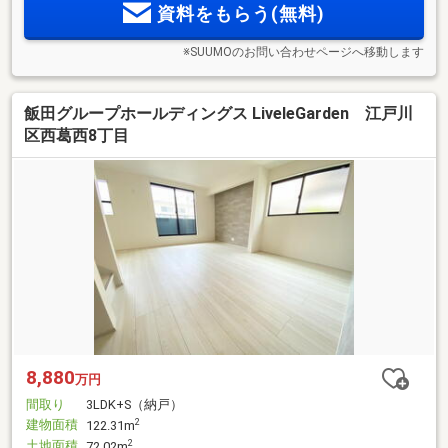
資料をもらう(無料)
※SUUMOのお問い合わせページへ移動します
飯田グループホールディングス LiveleGarden 江戸川
区西葛西8丁目
8,880
万円
間取り
3LDK+S（納戸）
建物面積
2
122.31m
土地面積
2
72.02m