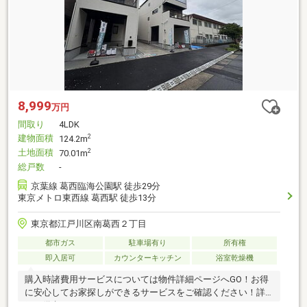
8,999
万円
間取り
4LDK
建物面積
2
124.2m
土地面積
2
70.01m
総戸数
-
京葉線 葛西臨海公園駅 徒歩29分
東京メトロ東西線 葛西駅 徒歩13分
東京都江戸川区南葛西２丁目
都市ガス
駐車場有り
所有権
即入居可
カウンターキッチン
浴室乾燥機
購入時諸費用サービスについては物件詳細ページへGO！お得
に安心してお家探しができるサービスをご確認ください！詳
細は備考まで