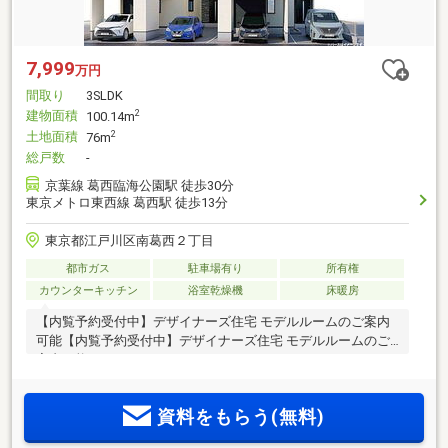
7,999
万円
間取り
3SLDK
建物面積
2
100.14m
土地面積
2
76m
総戸数
-
京葉線 葛西臨海公園駅 徒歩30分
東京メトロ東西線 葛西駅 徒歩13分
東京都江戸川区南葛西２丁目
都市ガス
駐車場有り
所有権
カウンターキッチン
浴室乾燥機
床暖房
【内覧予約受付中】デザイナーズ住宅 モデルルームのご案内
可能【内覧予約受付中】デザイナーズ住宅 モデルルームのご
案内可能
資料をもらう(無料)