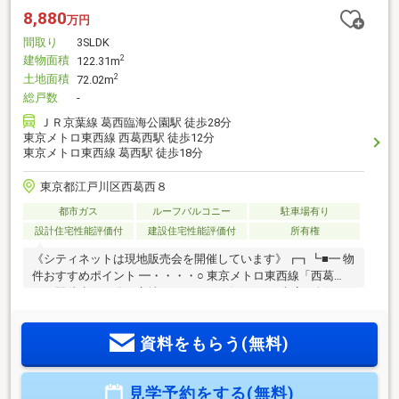
8,880
万円
間取り
3SLDK
建物面積
2
122.31m
土地面積
2
72.02m
総戸数
-
ＪＲ京葉線 葛西臨海公園駅 徒歩28分
東京メトロ東西線 西葛西駅 徒歩12分
東京メトロ東西線 葛西駅 徒歩18分
東京都江戸川区西葛西８
都市ガス
ルーフバルコニー
駐車場有り
設計住宅性能評価付
建設住宅性能評価付
所有権
《シティネットは現地販売会を開催しています》┏┓┗■━ 物
件おすすめポイント ━・・・・○ 東京メトロ東西線「西葛
西」駅徒歩１４分の立地○ ３SLDK＋ビルトイン車庫○ 人気の
ルーフバルコニー（外部水道、外部照明、外部水道）○ 玄関に
は広いシューズクローク（可動棚付）○ ２０．７５帖の広い
資料をもらう(無料)
LDK（お洒落な空間を演出、下がり壁を作り間接照明が付きま
す）○ キッチンには約１．５帖分の広いパントリー完備建築会
社様「西葛西駅前」のショールームにて建物プレゼンテーシ
見学予約をする(無料)
ョン承っております。完成済み物件のご内覧も出来ますので