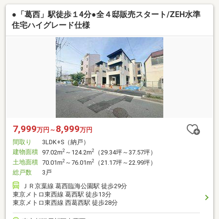
●「葛西」駅徒歩１4分●全４邸販売スタート/ZEH水準
住宅ハイグレード仕様
7,999
8,999
万円～
万円
間取り
3LDK+S（納戸）
建物面積
2
2
97.02m
～124.2m
（29.34坪～37.57坪）
土地面積
2
2
70.01m
～76.01m
（21.17坪～22.99坪）
総戸数
3戸
ＪＲ京葉線 葛西臨海公園駅 徒歩29分
東京メトロ東西線 葛西駅 徒歩13分
東京メトロ東西線 西葛西駅 徒歩28分