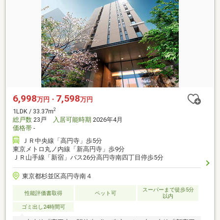
6,998
7,598
万円・
万円
2
1LDK / 33.37m
総戸数
23戸
入居可能時期
2026年4月
価格帯
-
ＪＲ中央線「高円寺」歩5分
東京メトロ丸ノ内線「新高円寺」歩9分
ＪＲ山手線「新宿」バス26分高円寺南四丁目停歩5分
東京都杉並区高円寺南４
スーパーまで徒歩5分
性能評価書取得
ペット可
以内
ゴミ出し24時間可