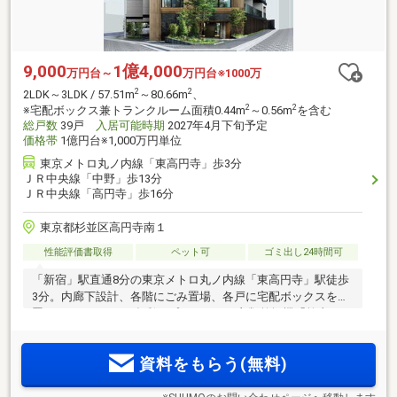
9,000
1億4,000
万円台～
万円台※1000万
2
2
2LDK～3LDK / 57.51m
～80.66m
、
2
2
※宅配ボックス兼トランクルーム面積0.44m
～0.56m
を含む
総戸数
39戸
入居可能時期
2027年4月下旬予定
価格帯
1億円台※1,000万円単位
東京メトロ丸ノ内線「東高円寺」歩3分
ＪＲ中央線「中野」歩13分
ＪＲ中央線「高円寺」歩16分
東京都杉並区高円寺南１
性能評価書取得
ペット可
ゴミ出し24時間可
「新宿」駅直通8分の東京メトロ丸ノ内線「東高円寺」駅徒歩
3分。内廊下設計、各階にごみ置場、各戸に宅配ボックスを設
置。1LDK～3LDKの多彩なプラン。ガス衣類乾燥機「乾太く
ん」採用住戸もご用意。「中野」と「高円寺」、二つの魅力
あふれる街が生活圏。
資料をもらう(無料)