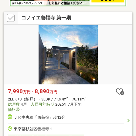
コノイエ善福寺 第一期
7,990
8,890
万円・
万円
2
2
2LDK+S（納戸）・3LDK / 71.97m
・78.11m
総戸数
4戸
入居可能時期
2026年7月下旬
価格帯
-
ＪＲ中央線「西荻窪」歩12分
東京都杉並区善福寺１