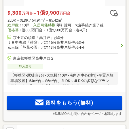
9,300
1億9,900
万円台～
万円台
2
2
2LDK～3LDK / 54.91m
～85.42m
総戸数
110戸
入居可能時期
即引渡可 ※諸手続き完了後
価格帯
1億600万円台・1億2,500万円台（各4戸）
京王井の頭線「高井戸」歩3分
ＪＲ中央線「荻窪」バス16分高井戸駅停歩3分
京王線「芦花公園」バス13分高井戸駅停歩4分
東京都杉並区高井戸西２
即入居可
【杉並区×駅徒歩3分×大規模110戸×南向き中心(注1)×平置き駐
2
2
車場設置】54m
台～86m
台、2LDK～4LDKの多彩なプランを
用意。京王井の頭線「高井戸」駅徒歩3分。エントランス前に
はホテルライクな車寄せが設置。ZEH-M Oriented×オール電
化。渋谷へ18分、吉祥寺へ9分と快適な通勤利便を叶える邸宅
資料をもらう(無料)
が誕生。
※SUUMOのお問い合わせページへ移動します