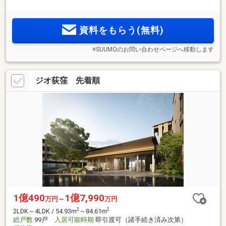
する全139邸 大規模低層レジデンス。2LDK～4LDK 平均専有面
2
積71m
台!ディスポーザやカップボードを全戸に標準装備。
ZEH水準と低炭素建築物認定をダブルで取得。高い断熱性と省
資料をもらう(無料)
エネ性能を有した上質な邸宅
※SUUMOのお問い合わせページへ移動します
ジオ荻窪 先着順
1億490
1億7,990
万円～
万円
2
2
2LDK～4LDK / 54.93m
～84.61m
総戸数
99戸
入居可能時期
即引渡可（諸手続き済み次第）