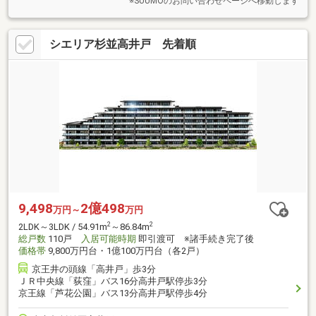
※SUUMOのお問い合わせページへ移動します
シエリア杉並高井戸 先着順
9,498
2億498
万円～
万円
2
2
2LDK～3LDK / 54.91m
～86.84m
総戸数
110戸
入居可能時期
即引渡可 ※諸手続き完了後
価格帯
9,800万円台・1億100万円台（各2戸）
京王井の頭線「高井戸」歩3分
ＪＲ中央線「荻窪」バス16分高井戸駅停歩3分
京王線「芦花公園」バス13分高井戸駅停歩4分