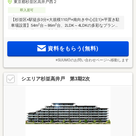
東京都杉並区高井戸西２
即入居可
【杉並区×駅徒歩3分×大規模110戸×南向き中心(注1)×平置き駐
2
2
車場設置】54m
台～86m
台、2LDK～4LDKの多彩なプランを
用意。京王井の頭線「高井戸」駅徒歩3分。エントランス前に
はホテルライクな車寄せが設置。ZEH-M Oriented×オール電
化。渋谷へ18分、吉祥寺へ9分と快適な通勤利便を叶える邸宅
資料をもらう(無料)
が誕生。
※SUUMOのお問い合わせページへ移動します
シエリア杉並高井戸 第3期2次