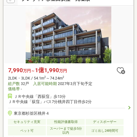
7,990
1億1,990
万円～
万円
2
2
2LDK・3LDK / 54.1m
～74.24m
総戸数
32戸
入居可能時期
2027年3月下旬予定
価格帯
-
ＪＲ中央線「西荻窪」歩13分
ＪＲ中央線「荻窪」バス7分桃井四丁目停歩2分
東京都杉並区桃井４
セキュリティ充実
性能評価書取得
ディスポーザー
スーパーまで徒歩5分
ペット可
ゴミ出し24時間可
以内