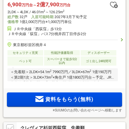
6,900
2億7,900
万円台～
万円台
2
2
2LDK～4LDK / 46.01m
～126.25m
総戸数
32戸
入居可能時期
2027年3月下旬予定
価格帯
1億2,000万円台※1,000万円単位
ＪＲ中央線「西荻窪」歩13分
ＪＲ中央線「荻窪」バス7分桃井四丁目停歩2分
東京都杉並区桃井４
セキュリティ充実
性能評価書取得
ディスポーザー
スーパーまで徒歩5分
ペット可
ゴミ出し24時間可
以内
2
2
＜先着順＞2LDK×54.1m
7990万円／3LDK×67m
1億190万円
2
＜第2期1次＞3LDK×73m
×角住戸 1億1800万円台～予定。JR
中央線「荻窪」駅・「西荻窪」駅2駅3路線利用。東京メトロ
丸ノ内線［始発］利用可。直通で「新宿」14分、「大手町」
2
32分、「日本橋」33分。平穏な低層住居専用地域隣接。40m
資料をもらう(無料)
2
超～120m
超・全21タイプ
※SUUMOのお問い合わせページへ移動します
クレヴィア杉並西荻窪 先着順