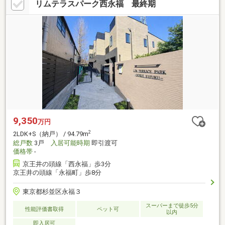
リムテラスパーク西永福 最終期
9,350
万円
2
2LDK+S（納戸） / 94.79m
総戸数
3戸
入居可能時期
即引渡可
価格帯
-
京王井の頭線「西永福」歩3分
京王井の頭線「永福町」歩8分
東京都杉並区永福３
スーパーまで徒歩5分
性能評価書取得
ペット可
以内
即入居可