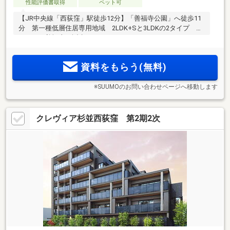
性能評価書取得
ペット可
【JR中央線「西荻窪」駅徒歩12分】「善福寺公園」へ徒歩11
分 第一種低層住居専用地域 2LDK+Sと3LDKの2タイプ ＜
コノイエ善福寺＞誕生
資料をもらう(無料)
※SUUMOのお問い合わせページへ移動します
クレヴィア杉並西荻窪 第2期2次