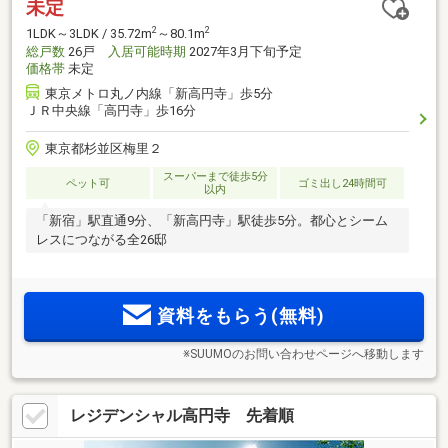
未定
2
2
1LDK～3LDK / 35.72m
～80.1m
総戸数
26戸
入居可能時期
2027年3月下旬予定
価格帯
未定
東京メトロ丸ノ内線「新高円寺」歩5分
ＪＲ中央線「高円寺」歩16分
東京都杉並区梅里２
スーパーまで徒歩5分
ペット可
ゴミ出し24時間可
以内
「新宿」駅直通9分、「新高円寺」駅徒歩5分。都心とシーム
レスにつながる全26邸
資料をもらう(無料)
※SUUMOのお問い合わせページへ移動します
レジデンシャル高円寺 先着順