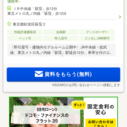
価格帯
-
ＪＲ中央線「荻窪」歩12分
東京メトロ丸ノ内線「荻窪」歩12分
東京都杉並区荻窪２
性能評価書取得
始発駅
ディスポーザー
ペット可
即入居可
ゴミ出し24時間可
〈即引渡可・建物内モデルルーム公開中〉JR中央線・総武
線、東京メトロ丸ノ内線「荻窪」駅徒歩12分。車寄せ付のエ
2
ントランス棟。敷地面積7000m
超、3棟構成・総戸数99邸の
2
2
低層レジデンス。2LDK54m
台～4LDK84m
台の多彩なプラン
バリエーション。「ZEH-M Oriented」取得。「ルミネ荻窪」
資料をもらう(無料)
をはじめとした商業施設と自然も身近
※SUUMOのお問い合わせページへ移動します