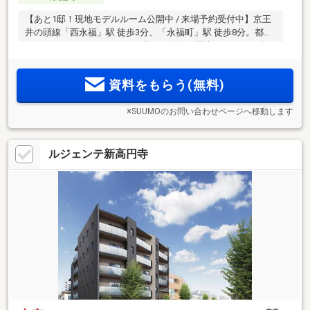
【あと1邸！現地モデルルーム公開中 / 来場予約受付中】京王
井の頭線「西永福」駅 徒歩3分、「永福町」駅 徒歩8分。都心
へのスムーズなアクセスと、豊かな自然が調和する、この街
ならではの贅沢
資料をもらう(無料)
※SUUMOのお問い合わせページへ移動します
ルジェンテ新高円寺