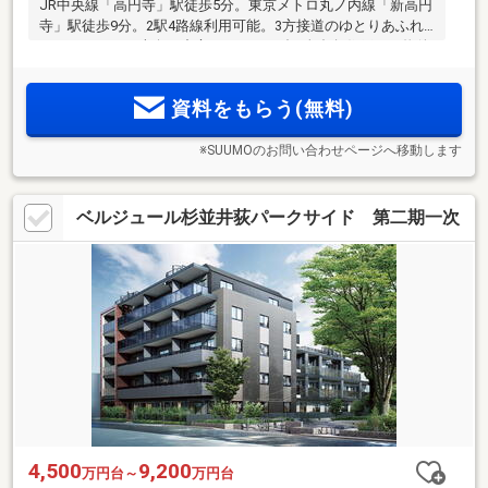
JR中央線「高円寺」駅徒歩5分。東京メトロ丸ノ内線「新高円
寺」駅徒歩9分。2駅4路線利用可能。3方接道のゆとりあふれ
るレジデンス。南向き中心の1フロア3邸×全邸角住戸。≪物件
エントリー受付中≫
資料をもらう(無料)
※SUUMOのお問い合わせページへ移動します
ベルジュール杉並井荻パークサイド 第二期一次
4,500
9,200
万円台～
万円台