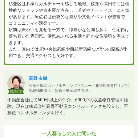
杉並区は多様なカルチャーを感じる地域。荻窪や高円寺には個
性的なショップや古本屋が点在し、若者やアーティストに人気
があります。阿佐谷は伝統的な祭りや文化イベントが豊富で、
コミュニティが活発です。
駅前は賑わいを見せる一方で、緑豊かな公園も多く、住宅街は
落ち着いた雰囲気。活気あふれる生活と静かな住環境を両立で
きます。
また、区内ではJR中央総武線や西武新宿線など5つの路線が利
用でき、交通アクセスも良好です。
高野 友樹
公認不動産コンサルティングマスター／相続対策専門士／宅
地建物取引士／賃貸不動産経営管理士
街ガイド
不動産会社にて600件以上の仲介、6000戸の収益物件管理を経
験。現在は株式会社高野不動産コンサルティングを設立し、不
動産コンサルティングを行う。
一人暮らしの人に聞いた