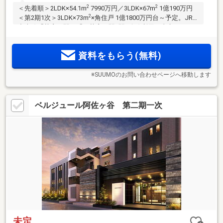
2
2
＜先着順＞2LDK×54.1m
7990万円／3LDK×67m
1億190万円
2
＜第2期1次＞3LDK×73m
×角住戸 1億1800万円台～予定。JR
中央線「荻窪」駅・「西荻窪」駅2駅3路線利用。東京メトロ
丸ノ内線［始発］利用可。直通で「新宿」14分、「大手町」
2
32分、「日本橋」33分。平穏な低層住居専用地域隣接。40m
資料をもらう(無料)
2
超～120m
超・全21タイプ
※SUUMOのお問い合わせページへ移動します
ベルジュール阿佐ヶ谷 第二期一次
未定