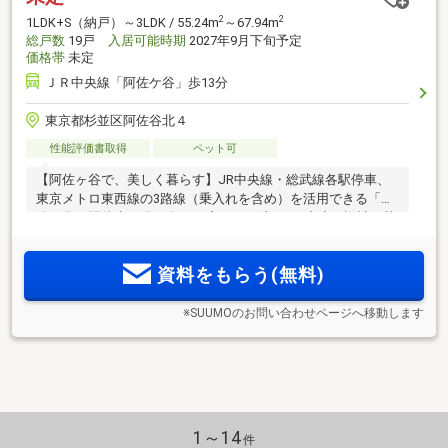
2
2
1LDK+S（納戸）～3LDK / 55.24m
～67.94m
総戸数
19戸
入居可能時期
2027年9月下旬予定
価格帯
未定
ＪＲ中央線「阿佐ケ谷」歩13分
東京都杉並区阿佐谷北４
性能評価書取得
ペット可
【阿佐ヶ谷で、美しく暮らす】JR中央線・総武線各駅停車、
東京メトロ東西線の3路線（乗入れを含め）を活用できる「阿
佐ケ谷」駅徒歩13分。角住戸率78％（注1）。内廊下設計。落
ち着いた住宅街の静穏な暮らしが享受できる全19邸のレジデ
ンスが誕生。【資料請求／来場予約受付中！】
資料をもらう(無料)
※SUUMOのお問い合わせページへ移動します
1～14
件