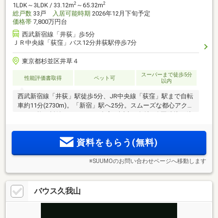
2
2
1LDK～3LDK / 33.12m
～65.32m
総戸数
33戸
入居可能時期
2026年12月下旬予定
価格帯
7,800万円台
西武新宿線「井荻」歩5分
ＪＲ中央線「荻窪」バス12分井荻駅停歩7分
東京都杉並区井草４
スーパーまで徒歩5分
性能評価書取得
ペット可
以内
西武新宿線「井荻」駅徒歩5分、JR中央線「荻窪」駅まで自転
車約11分(2730m)。「新宿」駅へ25分。スムーズな都心アクセ
スが可能な杉並パークサイド邸宅が誕生。角地+公園隣接、徒
歩10分圏に生活利便施設、教育施設が整う住環境。【資料請
求／来場予約受付中】
資料をもらう(無料)
※SUUMOのお問い合わせページへ移動します
バウス久我山