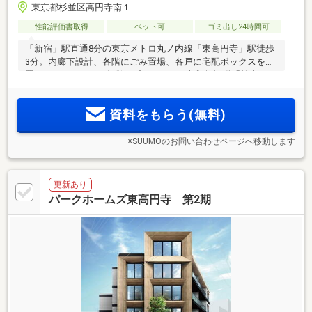
東京都杉並区高円寺南１
性能評価書取得
ペット可
ゴミ出し24時間可
「新宿」駅直通8分の東京メトロ丸ノ内線「東高円寺」駅徒歩
3分。内廊下設計、各階にごみ置場、各戸に宅配ボックスを設
置。1LDK～3LDKの多彩なプラン。ガス衣類乾燥機「乾太く
ん」採用住戸もご用意。「中野」と「高円寺」、二つの魅力
あふれる街が生活圏。
資料をもらう(無料)
※SUUMOのお問い合わせページへ移動します
更新あり
パークホームズ東高円寺 第2期