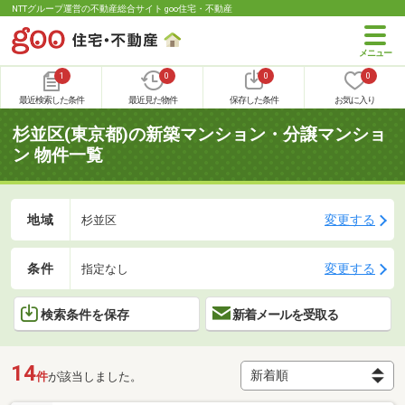
NTTグループ運営の不動産総合サイト goo住宅・不動産
1
0
0
0
最近検索した条件
最近見た物件
保存した条件
お気に入り
杉並区(東京都)の新築マンション・分譲マンショ
ン 物件一覧
地域
変更する
杉並区
条件
変更する
指定なし
検索条件を保存
新着メールを受取る
14
件
が該当しました。