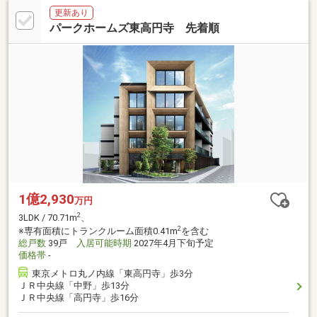
更新あり
パークホームズ東高円寺 先着順
1億2,930
万円
2
3LDK / 70.71m
、
2
※専有面積にトランクルーム面積0.41m
を含む
総戸数
39戸
入居可能時期
2027年4月下旬予定
価格帯
-
東京メトロ丸ノ内線「東高円寺」歩3分
ＪＲ中央線「中野」歩13分
ＪＲ中央線「高円寺」歩16分