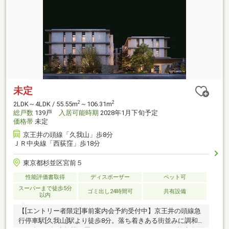
未定
2
2
2LDK～4LDK / 55.55m
～106.31m
総戸数
139戸
入居可能時期
2028年1月下旬予定
価格帯
未定
京王井の頭線「久我山」歩8分
ＪＲ中央線「西荻窪」歩18分
東京都杉並区宮前５
性能評価書取得
ディスポーザー
ペット可
スーパーまで徒歩5分
ゴミ出し24時間可
共有設備
以内
【[エントリー者限定]事前案内会予約受付中】京王井の頭線急
行停車駅[久我山]駅より徒歩8分。落ち着きある街並みに調和