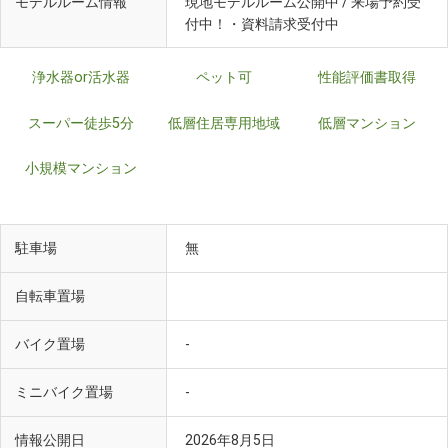
モデルルーム情報
現地モデルルーム公開中 / 来場予約受
付中！・資料請求受付中
浄水器or活水器
ペット可
性能評価書取得
スーパー徒歩5分
低層住居専用地域
低層マンション
小規模マンション
駐車場
無
自転車置場
バイク置場
-
ミニバイク置場
-
情報公開日
2026年8月5日