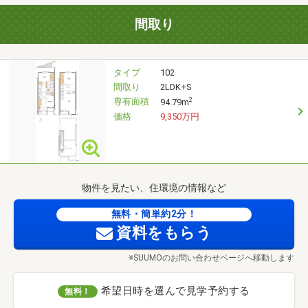
間取り
タイプ
102
間取り
2LDK+S
専有面積
2
94.79m
価格
9,350万円
物件を見たい、住環境の情報など
無料・簡単約2分！
資料をもらう
※SUUMOのお問い合わせページへ移動します
希望日時を選んで見学予約する
無料！