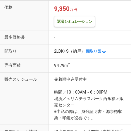
価格
9,350
万円
返済シミュレーション
最多価格帯
-
間取り
2LDK+S（納戸）
間取り図
2
専有面積
94.79m
販売スケジュール
先着順申込受付中
時間／10：00AM～6：00PM
場所／＜リムテラスパーク西永福＞販
売センター
※申込の際は、身分証明書・源泉徴収
票・印鑑が必要です。