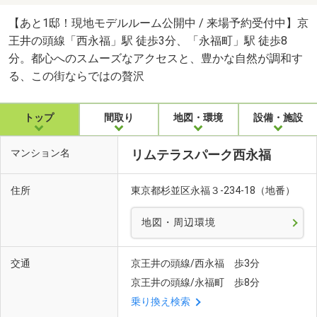
【あと1邸！現地モデルルーム公開中 / 来場予約受付中】京
王井の頭線「西永福」駅 徒歩3分、「永福町」駅 徒歩8
分。都心へのスムーズなアクセスと、豊かな自然が調和す
る、この街ならではの贅沢
トップ
間取り
地図・環境
設備・施設
マンション名
リムテラスパーク西永福
住所
東京都杉並区永福３-234-18（地番）
地図・周辺環境
交通
京王井の頭線/西永福 歩3分
京王井の頭線/永福町 歩8分
乗り換え検索