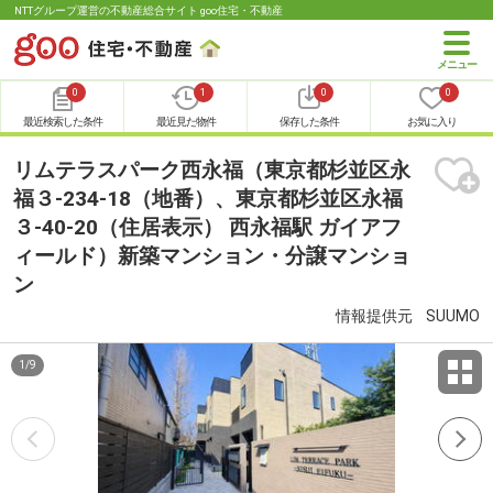
NTTグループ運営の不動産総合サイト goo住宅・不動産
0
1
0
0
最近検索した条件
最近見た物件
保存した条件
お気に入り
リムテラスパーク西永福（東京都杉並区永
福３-234-18（地番）、東京都杉並区永福
３-40-20（住居表示） 西永福駅 ガイアフ
ィールド）新築マンション・分譲マンショ
ン
情報提供元
SUUMO
1
/
9