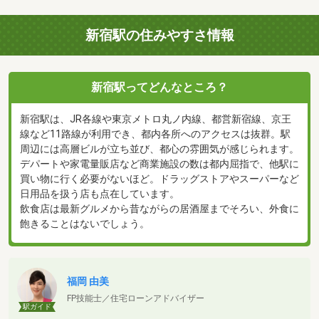
新宿駅の住みやすさ情報
新宿駅ってどんなところ？
新宿駅は、JR各線や東京メトロ丸ノ内線、都営新宿線、京王
線など11路線が利用でき、都内各所へのアクセスは抜群。駅
周辺には高層ビルが立ち並び、都心の雰囲気が感じられます。
デパートや家電量販店など商業施設の数は都内屈指で、他駅に
買い物に行く必要がないほど。ドラッグストアやスーパーなど
日用品を扱う店も点在しています。
飲食店は最新グルメから昔ながらの居酒屋までそろい、外食に
飽きることはないでしょう。
福岡 由美
FP技能士／住宅ローンアドバイザー
駅ガイド