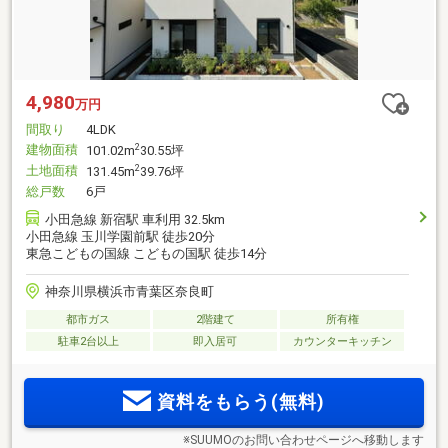
4,980
万円
間取り
4LDK
建物面積
2
101.02m
30.55坪
土地面積
2
131.45m
39.76坪
総戸数
6戸
小田急線 新宿駅 車利用 32.5km
小田急線 玉川学園前駅 徒歩20分
東急こどもの国線 こどもの国駅 徒歩14分
神奈川県横浜市青葉区奈良町
都市ガス
2階建て
所有権
駐車2台以上
即入居可
カウンターキッチン
資料をもらう(無料)
※SUUMOのお問い合わせページへ移動します