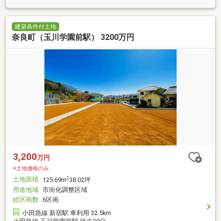
建築条件付土地
奈良町（玉川学園前駅） 3200万円
3,200
万円
※土地価格のみ
土地面積
2
125.69m
38.02坪
用途地域
市街化調整区域
総区画数
6区画
小田急線 新宿駅 車利用 32.5km