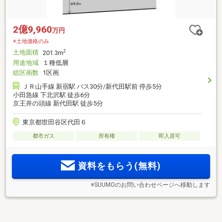
2億9,960
万円
※土地価格のみ
土地面積
2
201.3m
用途地域
１種低層
総区画数
1区画
ＪＲ山手線 新宿駅 バス30分/新代田駅前 停歩5分
小田急線 下北沢駅 徒歩6分
京王井の頭線 新代田駅 徒歩5分
東京都世田谷区代田６
都市ガス
所有権
即入居可
資料をもらう(無料)
※SUUMOのお問い合わせページへ移動します