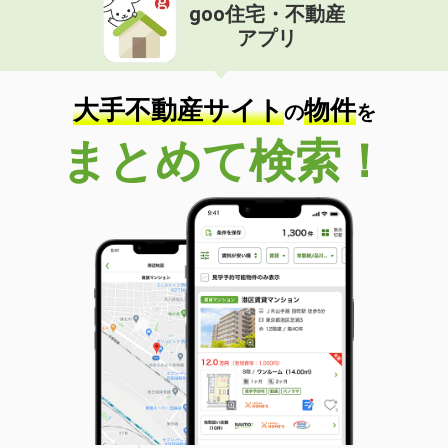
goo住宅・不動産
アプリ
大手不動産サイト
物件
の
を
まとめて検索！