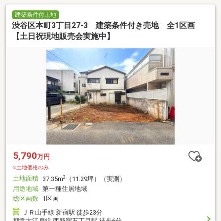
建築条件付土地
渋谷区本町3丁目27-3 建築条件付き売地 全1区画
【土日祝現地販売会実施中】
5,790
万円
※土地価格のみ
土地面積
2
37.35m
（11.29坪）（実測）
用途地域
第一種住居地域
総区画数
1区画
ＪＲ山手線 新宿駅 徒歩23分
都営大江戸線 西新宿五丁目駅 徒歩6分