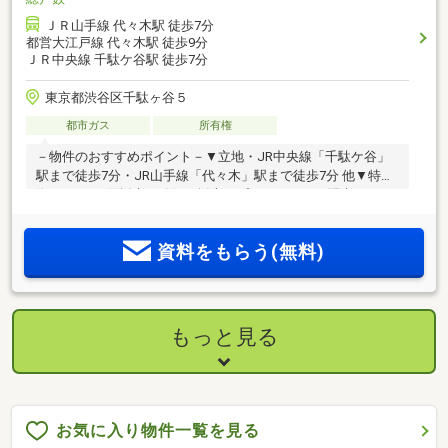
ＪＲ山手線 代々木駅 徒歩7分
都営大江戸線 代々木駅 徒歩9分
ＪＲ中央線 千駄ケ谷駅 徒歩7分
東京都渋谷区千駄ヶ谷５
都市ガス
所有権
－物件のおすすめポイント－▼立地・JR中央線「千駄ケ谷」
駅まで徒歩7分・JR山手線「代々木」駅まで徒歩7分 他▼特
徴・LDKは4面採光を確保・採光・プライバシーに配慮された2
階リビング設計・コミュニケーションが生まれやすいリビン
グ階段採用・各洋室は2面採光、バルコニー付・約3.7帖の納戸
資料をもらう(無料)
は窓・収納付きで多目的に利用可能・防災用備蓄倉庫2か所有
▼設備【キッチン】・会話が弾みやすい対面式【浴室】・自
然換気可能な窓付き【トイレ】・2か所有■ ご希望の住まい探
しをお手伝いします ━━━━━・・・物件の詳細・ご相談は
お気軽にお問い合わせください。
もっと見る
お気に入り物件一覧を見る