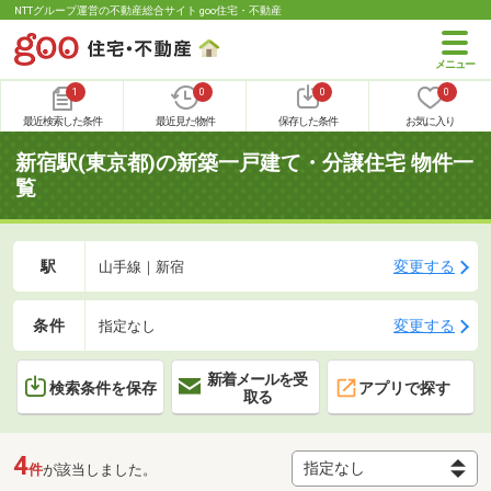
NTTグループ運営の不動産総合サイト goo住宅・不動産
1
0
0
0
最近検索した条件
最近見た物件
保存した条件
お気に入り
新宿駅(東京都)の新築一戸建て・分譲住宅 物件一
覧
駅
変更する
山手線｜新宿
条件
変更する
指定なし
新着メールを受
検索条件を保存
アプリで探す
取る
4
件
が該当しました。