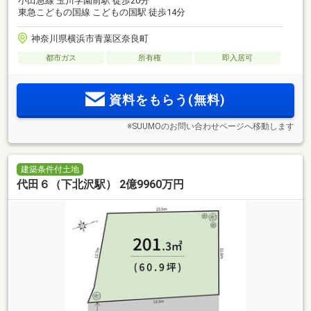
小田急線 玉川学園前駅 徒歩20分
東急こどもの国線 こどもの国駅 徒歩14分
神奈川県横浜市青葉区奈良町
都市ガス
所有権
即入居可
資料をもらう(無料)
※SUUMOのお問い合わせページへ移動します
建築条件付土地
代田６（下北沢駅） 2億9960万円